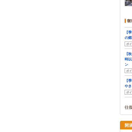
宿
【季
の郷
ポイ
【秋
時以
ン
ポイ
【季
やき
ポイ
往
開