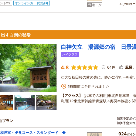
ント2%
オンラインカード決済可
45,200ス
朝・夕
き出す白濁の秘湯
白神矢立 湯源郷の宿 日景
ハイクラス
4.8
64件
風呂、
壮大な秋田杉の林の先に、静かに佇む一軒宿
1時間前に予約されました
【アクセス】
[お車での利用]東北自動車道 碇
利用]JR東北新幹線新青森駅→奥羽本線碇ヶ関
加算予定ポイ
泊プラン
加算予定スコ
和洋室・夕食コース・スタンダード ◆
924
ポイン
和洋室