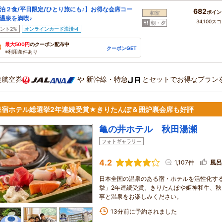
泊２食/平日限定/ひとり旅にも♪】お得な会席コー
682
ポイン
和室
温泉を満喫♪
34,100ス
朝・夕
ント2%
オンラインカード決済可
最大500円
のクーポン配布中
クーポンGET
※利用条件あり
復航空券
や
新幹線・特急
とセットでお得なプラン
泉宿ホテル総選挙2年連続受賞★きりたんぽ＆囲炉裏会席も好評
亀の井ホテル 秋田湯瀬
フォトギャラリー
4.2
1,107件
風呂
日本全国の温泉のある宿・ホテルを活性化す
挙」2年連続受賞。きりたんぽや姫神和牛、
事と温泉をお楽しみください。
13分前に予約されました