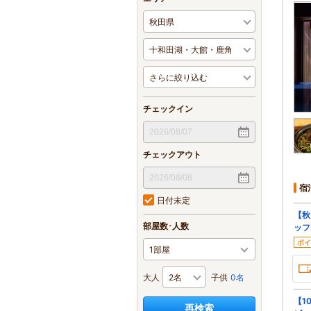
チェックイン
チェックアウト
宿
日付未定
【秋
部屋数･人数
ッフ
ポイ
大人
子供
0名
【1
再検索