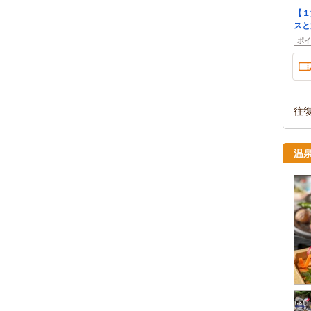
【１
スと
ポイ
往
温