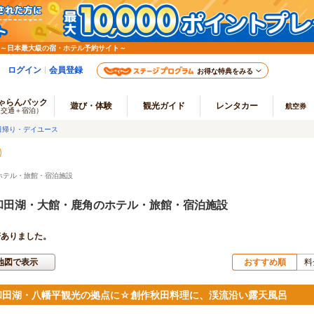
 ～日本最大級の宿・ホテル予約サイト～
ログイン
会員登録
お得な特典をみる
ゃらんパック
遊び・体験
観光ガイド
レンタカー
航空券
（交通＋宿泊）
日帰り・デイユース
ホテル・旅館・宿泊施設
和田湖・大館・鹿角のホテル・旅館・宿泊施設
軒ありました。
地図で表示
おすすめ順
料
和田湖・八幡平観光の拠点に☆創作秋田料理に、渓流沿い露天風呂