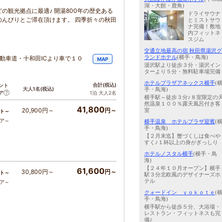
湖・大館・鹿角)
の観光拠点に最適♪ 開湯800年の歴史ある
ドライサウナ
んびりとご滞在頂けます。 四季折々の秋田
とミストサウ
ナ完備！敷地
内フィットネ
スジム
交通立地最高の宿 秋田県湯沢グ
ランドホテル
(横手・鳥海)
動車道・十和田ICより車で１０
MAP
湯沢駅より徒歩３分・湯沢イン
ターより５分・無料駐車場完備
ホテルプラザアネックス横手
(
合計
(税込)
ント
大人1名
(税込)
手・鳥海)
ア
1泊 大人2名
横手駅～徒歩３分♪８室限定の
然温泉１００％露天風呂付き客
41,800
20,900円～
円～
室
ト～
コア～
横手温泉 ホテルプラザ迎賓
(
手・鳥海)
【２月末迄】蟹づくしは食べや
すく♪１杯以上の身がぎっしり
ホテルノスタル横手
(横手・鳥
海)
【２４年１０月オープン】横手
61,600
30,800円～
円～
ト～
駅３分北欧風のデザイナーズホ
テル
コア～
クォードイン ｙｏｋｏｔｅ
(
手・鳥海)
横手駅から徒歩５分、大浴場・
レストラン・フィットネスも完
備♪