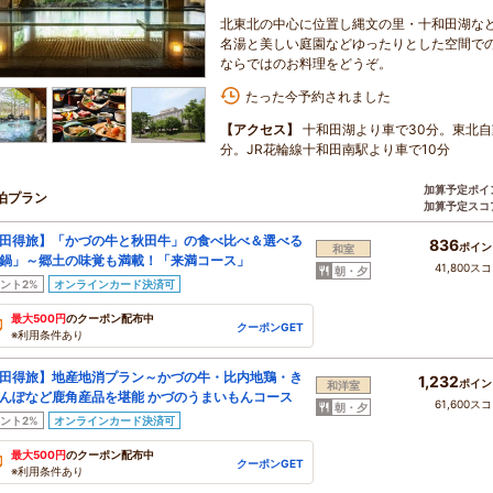
北東北の中心に位置し縄文の里・十和田湖など
名湯と美しい庭園などゆったりとした空間での
ならではのお料理をどうぞ。
たった今予約されました
【アクセス】
十和田湖より車で30分。東北自
分。JR花輪線十和田南駅より車で10分
加算予定ポイ
泊プラン
加算予定スコ
田得旅】「かづの牛と秋田牛」の食べ比べ＆選べる
836
ポイン
和室
鍋」～郷土の味覚も満載！「来満コース」
41,800ス
朝・夕
ント2%
オンラインカード決済可
最大500円
のクーポン配布中
クーポンGET
※利用条件あり
田得旅】地産地消プラン～かづの牛・比内地鶏・き
1,232
ポイン
和洋室
んぽなど鹿角産品を堪能 かづのうまいもんコース
61,600ス
朝・夕
ント2%
オンラインカード決済可
最大500円
のクーポン配布中
クーポンGET
※利用条件あり