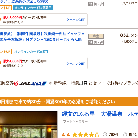
ッフェと源泉かけ流しを満喫
39,200ス
朝・夕
ントUP
オンラインカード決済専用
最大4,000円
のクーポン配布中
クーポンGET
※利用条件あり
田得旅】【国産牛陶板焼】秋田郷土料理ビュッフェ
832
ポイン
和室
国産牛陶板焼」付プラン～1泊2食付～じゃらん限
41,600ス
朝・夕
ントUP
オンラインカード決済可
最大4,000円
のクーポン配布中
クーポンGET
※利用条件あり
復航空券
や
新幹線・特急
とセットでお得なプラン
和田湖まで車で約30分～開湯800年の名湯をご堪能ください
縄文のふる里 大湯温泉 ホ
フォトギャラリー
4.4
798件
風呂