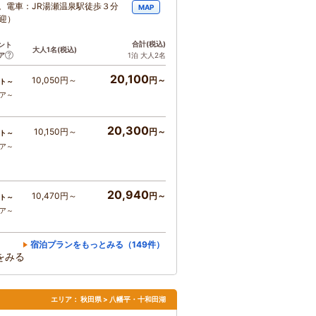
分。電車：JR湯瀬温泉駅徒歩３分
MAP
迎）
合計
(税込)
ント
大人1名
(税込)
ア
1泊 大人2名
20,100
10,050円～
円～
ト～
コア～
20,300
10,150円～
円～
ト～
コア～
20,940
10,470円～
円～
ト～
コア～
宿泊プランをもっとみる（149件）
をみる
エリア：
秋田県 > 八幡平・十和田湖