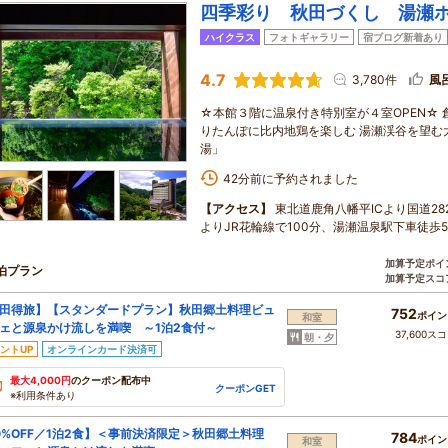
四季彩り 秋田づくし 湯瀬
ハイクラス
フォトギャラリー
宿ブログ新着あり
4.7
3,780件
風
☆本館３階に温泉付き特別室が４室OPEN☆
りたんぽに比内地鶏を楽しむ 湯瀬渓谷を望む
湯」
42分前に予約されました
【アクセス】
東北道鹿角八幡平ICより国道2
よりJR花輪線で100分、湯瀬温泉駅下車徒歩
加算予定ポイ
泊プラン
加算予定スコ
田得旅】【スタンダードプラン】秋田郷土料理ビュ
752
ポイン
和室
ェと源泉かけ流しを満喫 ～1泊2食付～
37,600ス
朝・夕
ントUP
オンラインカード決済可
最大4,000円
のクーポン配布中
クーポンGET
※利用条件あり
0%OFF／1泊2食】＜事前決済限定＞秋田郷土料理
784
ポイン
和室