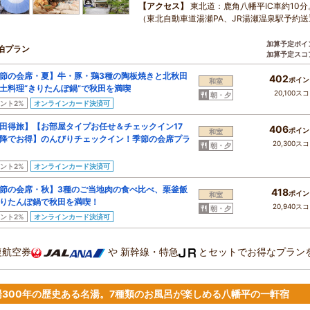
【アクセス】
東北道：鹿角八幡平IC車約10
（東北自動車道湯瀬PA、JR湯瀬温泉駅予約送
加算予定ポイ
泊プラン
加算予定スコ
節の会席・夏】牛・豚・鶏3種の陶板焼きと北秋田
402
ポイン
和室
土料理“きりたんぽ鍋”で秋田を満喫
20,100ス
朝・夕
ント2%
オンラインカード決済可
田得旅】【お部屋タイプお任せ＆チェックイン17
406
ポイン
和室
降でお得】のんびりチェックイン！季節の会席プラ
20,300ス
朝・夕
ント2%
オンラインカード決済可
節の会席・秋】3種のご当地肉の食べ比べ、栗釜飯
418
ポイン
和室
りたんぽ鍋で秋田を満喫！
20,940ス
朝・夕
ント2%
オンラインカード決済可
復航空券
や
新幹線・特急
とセットでお得なプラン
湯300年の歴史ある名湯。7種類のお風呂が楽しめる八幡平の一軒宿