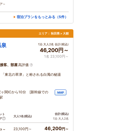
コア～
宿泊プランをもっとみる（5件）
エリア：
秋田県 > 大館
温泉
1泊 大人2名 合計(税込)
46,200円～
1名 23,100円～
接客、部屋
高評価
。「東北の草津」と称される白濁の秘湯
ヶ関ICから10分 [新幹線での
MAP
駅
合計
(税込)
ント
大人1名
(税込)
ア
1泊 大人2名
46,200
23,100円～
円～
ト～