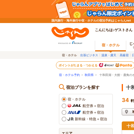
国内旅行・海外旅行や宿・ホテルの宿泊予約はじゃらんnet
こんにちは♪ゲストさん
じ
宿・ホテル
宿・ホテル
出張ビジネス
温泉・露天
高級宿
ポイントがたまる・つかえる
宿・ホテル予約
>
秋田県
>
十和田湖・大館・鹿角の
宿泊プランを探す
十
宿・ホテル
34
航空券＋宿泊
航空券＋宿泊
新幹線・特急＋宿泊
十
エリア