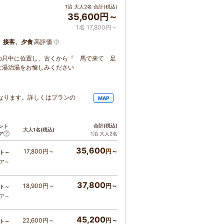
1泊 大人2名 合計(税込)
35,600円～
1名 17,800円～
、接客、夕食
高評価
の只中に位置し、古くから『 馬で来て 足
な湯治湯をお愉しみください
なります。詳しくはプランの
MAP
合計
(税込)
ント
大人1名
(税込)
ア
1泊 大人2名
35,600
17,800円～
円～
ト～
コア～
37,800
18,900円～
円～
ト～
コア～
45,200
22,600円～
円～
ト～