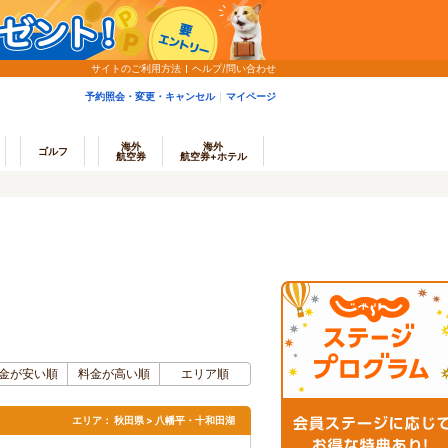
サイトのご利用方法
ヘルプ/問い合わせ
予約照会・変更・キャンセル
マイページ
海外
海外
ゴルフ
航空券
航空券+ホテル
金が安い順
料金が高い順
エリア順
エリア：
秋田県 > 八幡平・十和田湖