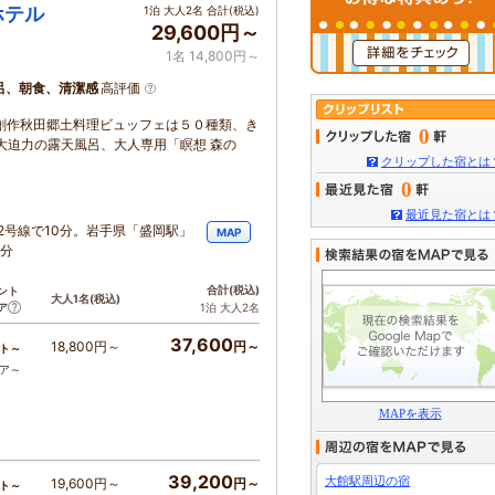
ホテル
1泊 大人2名 合計(税込)
29,600円～
1名 14,800円～
呂、朝食、清潔感
高評価
 創作秋田郷土料理ビュッフェは５０種類、き
0
大迫力の露天風呂、大人専用「瞑想 森の
クリップした宿とは
0
最近見た宿とは
82号線で10分。岩手県「盛岡駅」
MAP
5分
合計
(税込)
ント
大人1名
(税込)
ア
1泊 大人2名
37,600
18,800円～
円～
ト～
コア～
MAPを表示
39,200
大館駅周辺の宿
19,600円～
円～
ト～