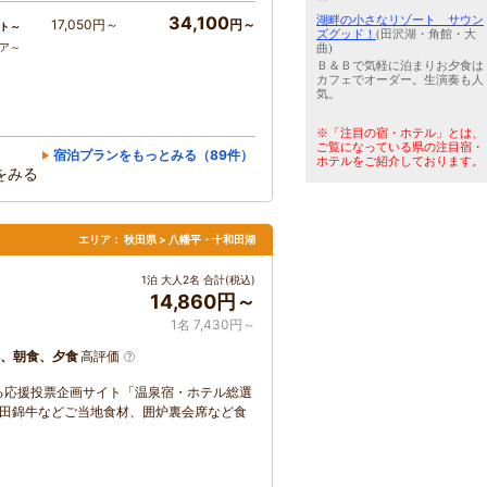
34,100
湖畔の小さなリゾート サウン
17,050円～
円～
ト～
ズグッド！
(田沢湖・角館・大
コア～
曲)
Ｂ＆Ｂで気軽に泊まりお夕食は
カフェでオーダー。生演奏も人
気。
※「注目の宿・ホテル」とは、
ご覧になっている県の注目宿・
宿泊プランをもっとみる（89件）
ホテルをご紹介しております。
をみる
エリア：
秋田県 > 八幡平・十和田湖
1泊 大人2名 合計(税込)
14,860円～
1名 7,430円～
、朝食、夕食
高評価
る応援投票企画サイト「温泉宿・ホテル総選
秋田錦牛などご当地食材、囲炉裏会席など食