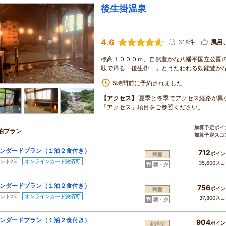
後生掛温泉
4.6
318件
風呂
標高１０００ｍ、自然豊かな八幡平国立公園
駄で帰る 後生掛 』とうたわれる効能豊か
5時間前に予約されました
【アクセス】
夏季と冬季でアクセス経路が異
「アクセス」項目をご参照ください。
加算予定ポイ
泊プラン
加算予定スコ
ンダードプラン（１泊２食付き）
712
ポイン
和室
ント2%
オンラインカード決済可
35,600ス
朝・夕
ンダードプラン（１泊２食付き）
756
ポイン
和室
ント2%
オンラインカード決済可
37,800ス
朝・夕
ンダードプラン（１泊２食付き）
904
ポイン
和洋室