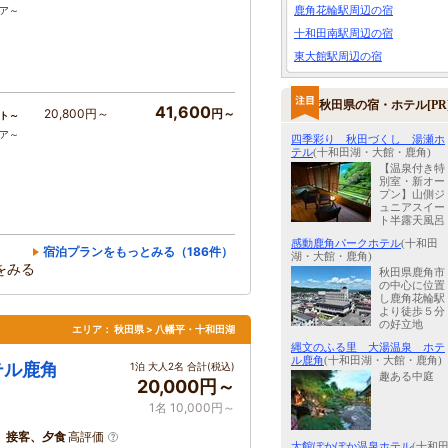
鹿角花輪駅周辺の宿
コア～
十和田南駅周辺の宿
東大館駅周辺の宿
秋田県の宿・ホテル[PR
41,600
20,800円～
円～
ト～
コア～
四季彩り 秋田づくし 湯瀬ホ
テル
(十和田湖・大館・鹿角)
【温泉付き特
別室・新オー
プン】山側ジ
ュニアスイー
ト半露天風呂
感動鹿角パークホテル
(十和田
宿泊プランをもっとみる（186件）
湖・大館・鹿角)
をみる
秋田県鹿角市
の中心に位置
し鹿角花輪駅
より徒歩５分
の好立地
エリア：
秋田県 > 八幡平・十和田湖
縄文のふる里 大湯温泉 ホテ
ル鹿角
(十和田湖・大館・鹿角)
テル鹿角
1泊 大人2名 合計(税込)
趣ある中庭
20,000円～
1名 10,000円～
、接客、夕食
高評価
大館ぽかぽか温泉ホテル
(十和