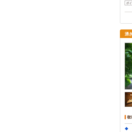
ポイ
湧
宿
◆ 