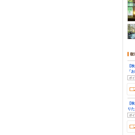
宿
【秋
「お
ポイ
【秋
りた
ポイ