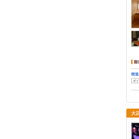
宿
街並
ポイ
大