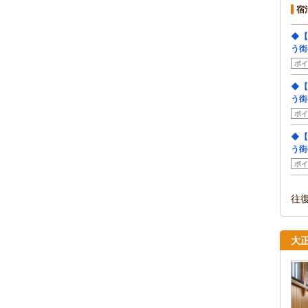
宿
◆【
う街
ポイ
◆【
う街
ポイ
◆【
う街
ポイ
往
大