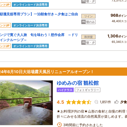
73,370ス
朝・夕
ントUP
オンラインカード決済専用
邸瀧見舘専用プラン】一泊朝食付き～夕食はご自由
968
ポイン
ツイン
48,400ス
朝のみ
ントUP
オンラインカード決済専用
ンジで寛ぐ大人旅 旬を味わう！想作会席 ～ドリ
1,306
ポイン
和洋室
インクルーシブ～
65,340ス
朝・夕
ントUP
オンラインカード決済専用
024年6月10日大浴場露天風呂リニューアルオープン！
ゆめみの宿 観松館
ハイクラス
フォトギャラリー
4.5
1,851件
夕食
★お料理評判の宿★山形の食材と自慢の料理
折々にみせる清流の自然風景が楽しめます。
3時間前に予約されました