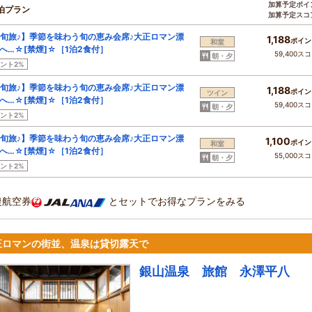
加算予定ポイ
泊プラン
加算予定スコ
旬旅♪】季節を味わう旬の恵み会席♪大正ロマン漂
1,188
ポイン
和室
へ…☆[禁煙]☆［1泊2食付］
59,400ス
朝・夕
ント2%
旬旅♪】季節を味わう旬の恵み会席♪大正ロマン漂
1,188
ポイン
ツイン
へ…☆[禁煙]☆［1泊2食付］
59,400ス
朝・夕
ント2%
旬旅♪】季節を味わう旬の恵み会席♪大正ロマン漂
1,100
ポイン
和室
へ…☆[禁煙]☆［1泊2食付］
55,000ス
朝・夕
ント2%
復航空券
とセットでお得なプランをみる
正ロマンの街並、温泉は貸切露天で
銀山温泉 旅館 永澤平八