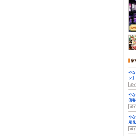
宿
やな
ン】
ポイ
やな
側客
ポイ
やな
尾花
ポイ