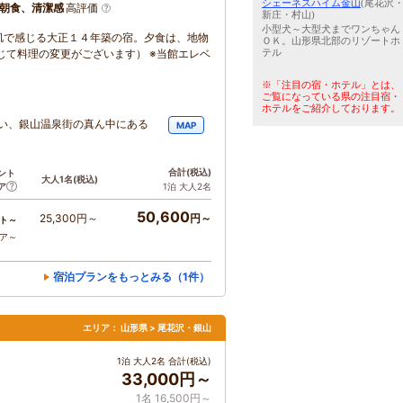
シェーネスハイム金山
(尾花沢
朝食、清潔感
高評価
新庄・村山)
小型犬～大型犬までワンちゃん
肌で感じる大正１４年築の宿。夕食は、地物
ＯＫ。山形県北部のリゾートホ
テル
じて料理の変更がございます） ※当館エレベ
※「注目の宿・ホテル」とは、
ご覧になっている県の注目宿・
ホテルをご紹介しております。
かい、銀山温泉街の真ん中にある
MAP
合計
(税込)
ント
大人1名
(税込)
ア
1泊 大人2名
50,600
25,300円～
円～
ト～
コア～
宿泊プランをもっとみる（1件）
エリア：
山形県 > 尾花沢・銀山
1泊 大人2名 合計(税込)
33,000円～
1名 16,500円～