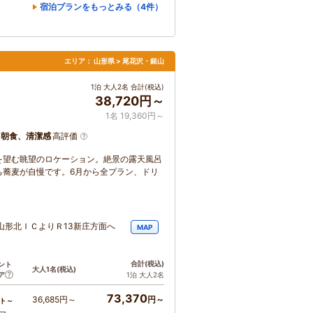
宿泊プランをもっとみる（4件）
エリア：
山形県 > 尾花沢・銀山
1泊 大人2名 合計(税込)
38,720円～
1名 19,360円～
、朝食、清潔感
高評価
を望む眺望のロケーション。絶景の露天風呂
ち蕎麦が自慢です。6月から全プラン、ドリ
山形北ＩＣよりＲ13新庄方面へ
MAP
合計
(税込)
ント
大人1名
(税込)
ア
1泊 大人2名
73,370
36,685円～
円～
ト～