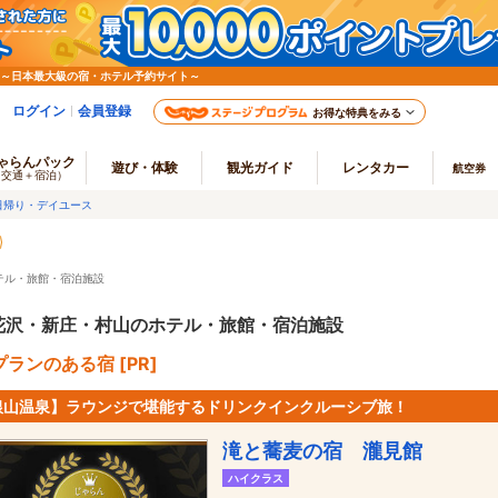
 ～日本最大級の宿・ホテル予約サイト～
ログイン
会員登録
お得な特典をみる
ゃらんパック
遊び・体験
観光ガイド
レンタカー
航空券
（交通＋宿泊）
日帰り・デイユース
テル・旅館・宿泊施設
花沢・新庄・村山のホテル・旅館・宿泊施設
ランのある宿 [PR]
銀山温泉】ラウンジで堪能するドリンクインクルーシブ旅！
滝と蕎麦の宿 瀧見館
ハイクラス