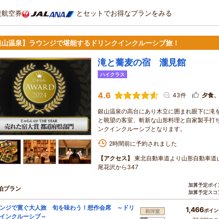
復航空券
とセットでお得なプランをみる
銀山温泉】ラウンジで堪能するドリンクインクルーシブ旅！
滝と蕎麦の宿 瀧見館
ハイクラス
4.6
43件
夕食
銀山温泉の高台にあり木立に囲まれ眼下に滝
と眺望の客室、斬新な山形料理と自家製手打
ンクインクルーシブとなります。
2時間前に予約されました
【アクセス】
東北自動車道より山形自動車道
尾花沢から347
加算予定ポイ
泊プラン
加算予定スコ
ンジで寛ぐ大人旅 旬を味わう！想作会席 ～ドリ
1,466
ポイン
和洋室
インクルーシブ～