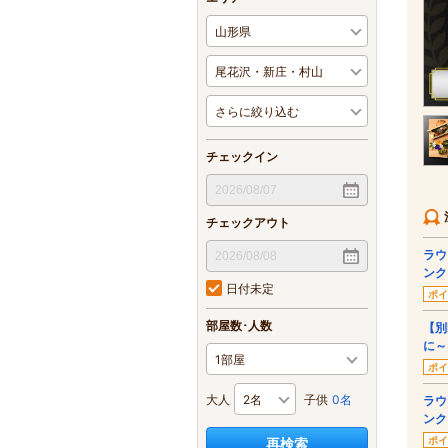
チェックイン
チェックアウト
ラウ
ンク
日付未定
ポイ
部屋数･人数
【別
に～
ポイ
大人
子供
0名
ラウ
ンク
ポイ
再検索