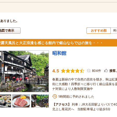
軒ありました。
地図で表示
おすすめ順
料
空露天風呂と大正浪漫を感じる館内で銀山ならではの旅を・・・
昭和館
4.5
804件
接客
春夏は新緑の中で自然の息吹を聴き、秋は紅葉
街に大感動！四季折々に移り行く銀山温泉を是
ナ対策により人数制限実施中
1時間前に予約されました
【アクセス】
列車：JR大石田駅よりバスで4
北上し尾花沢へ 当館駐車場より徒歩5分