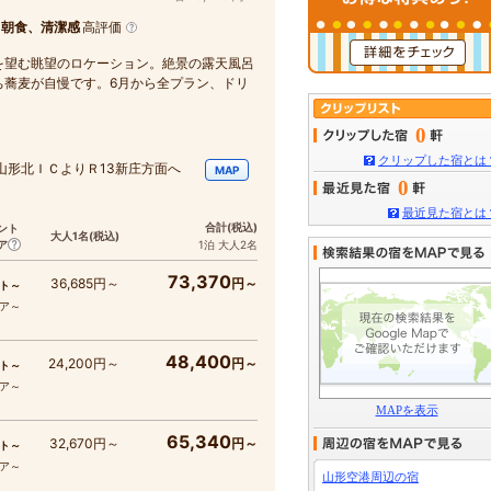
、朝食、清潔感
高評価
を望む眺望のロケーション。絶景の露天風呂
ち蕎麦が自慢です。6月から全プラン、ドリ
0
クリップした宿とは
山形北ＩＣよりＲ13新庄方面へ
MAP
0
最近見た宿とは
合計
(税込)
ント
大人1名
(税込)
ア
1泊 大人2名
73,370
36,685円～
円～
ト～
コア～
48,400
24,200円～
円～
ト～
コア～
MAPを表示
65,340
32,670円～
円～
ト～
コア～
山形空港周辺の宿