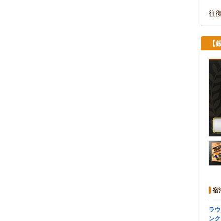
往
【
宿
ラウ
ンク