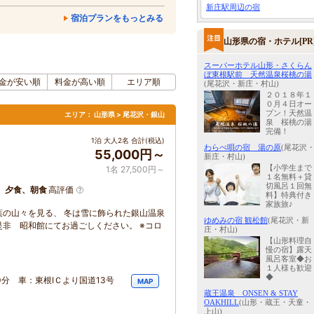
新庄駅周辺の宿
宿泊プランをもっとみる
山形県の宿・ホテル[PR
スーパーホテル山形・さくらん
ぼ東根駅前 天然温泉桜桃の湯
金が安い順
料金が高い順
エリア順
(尾花沢・新庄・村山)
２０１８年１
０月４日オー
プン！天然温
エリア：
山形県 > 尾花沢・銀山
泉 桜桃の湯
完備！
1泊 大人2名 合計(税込)
わらべ唄の宿 湯の原
(尾花沢
55,000円～
新庄・村山)
【小学生まで
1名 27,500円～
１名無料＋貸
切風呂１回無
、夕食、朝食
高評価
料】特典付き
家族旅♪
の山々を見る、 冬は雪に飾られた銀山温泉
ゆめみの宿 観松館
(尾花沢・新
非 昭和館にてお過ごしください。 ※コロ
庄・村山)
【山形料理自
慢の宿】露天
風呂客室◆お
１人様も歓迎
◆
0分 車：東根IＣより国道13号
MAP
蔵王温泉 ONSEN & STAY
OAKHILL
(山形・蔵王・天童・
上山)