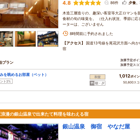
4.8
86件
夕食、
木造三層造りの、趣深い客室等大正ロマンを
食材の旬の味覚を。 （仕入れ状況、季節に応
ーターは、ございません
8時間前に予約されました
【アクセス】
国道13号線を尾花沢方面へ向
宿
加算予定ポイ
泊プラン
加算予定スコ
みを眺めるお部屋（ベット）
1,012
ポイン
和室
ント2%
50,600ス
朝・夕
正浪漫の銀山温泉で出来たて料理を味わえる宿
銀山温泉 御宿 やなだ屋