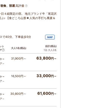
、朝食、部屋
高評価
日４組限定の宿。 地元ブランド牛「尾花沢
ぶ♪ 【食どころ山形★人気の手打ち蕎麦＆
スで40分、下車徒歩5分
MAP
合計
(税込)
ント
大人1名
(税込)
ア
1泊 大人2名
63,800
31,900円～
円～
ト～
コア～
33,000
16,500円～
円～
ト～
コア～
61,600
30,800円～
円～
ト～
コア～