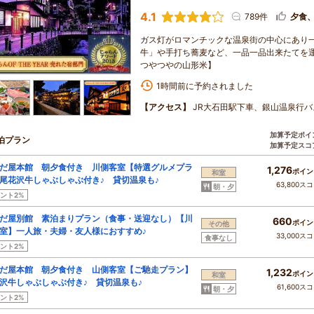
4.1
789件
夕食
ガス灯がロマンチックな温泉街の中心にあり一
牛」や手打ち蕎麦など、一品一品出来たてを運
つやつやの山形米】
1時間前に予約されました
【アクセス】
JR大石田駅下車、銀山温泉行バ
加算予定ポイ
泊プラン
加算予定スコ
だ屋本館 朝夕食付き 川側客室【特選グルメプラ
1,276
ポイン
和室
尾花沢牛しゃぶしゃぶ付き♪ 貸切温泉も♪
63,800ス
朝・夕
ント2%
だ屋別館 素泊まりプラン（食事・送迎なし）【川
660
ポイン
その他
室】一人旅・夫婦・友人様におすすめ♪
33,000ス
食事なし
ント2%
だ屋本館 朝夕食付き 山側客室【ご馳走プラン】
1,232
ポイン
和室
沢牛しゃぶしゃぶ付き♪ 貸切温泉も♪
61,600ス
朝・夕
ント2%