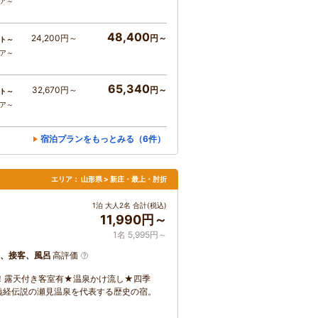
コア～
48,400
24,200円～
円～
ト～
コア～
65,340
32,670円～
円～
ト～
コア～
宿泊プランをもっとみる（6件）
エリア：
山形県 > 新庄・最上・肘折
1泊 大人2名 合計(税込)
11,990円～
1名 5,995円～
、接客、風呂
高評価
！露天付き客室有★温泉かけ流し★四季
義経伝説の瀬見温泉を代表する歴史の宿。