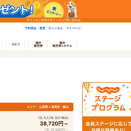
サイトのご利用方法
ヘルプ/問い合わせ
予約照会・変更・キャンセル
マイページ
海外
海外
ゴルフ
航空券
航空券+ホテル
エリア：
山形県 > 尾花沢・銀山
1泊 大人2名 合計(税込)
38,720円～
1名 19,360円～