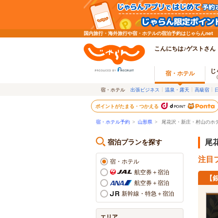
国内旅行・海外旅行や宿・ホテルの宿泊予約はじゃらんnet
こんにちは♪ゲストさん
じ
宿・ホテル
宿・ホテル
出張ビジネス
温泉・露天
高級宿
ポイントがたまる・つかえる
宿・ホテル予約
>
山形県
>
尾花沢・新庄・村山のホ
宿泊プランを探す
尾
注目プ
宿・ホテル
航空券＋宿泊
【
航空券＋宿泊
新幹線・特急＋宿泊
エリア