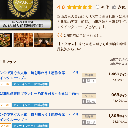
4.6
43件
夕食
銀山温泉の高台にあり木立に囲まれ眼下に滝
と眺望の客室、斬新な山形料理と自家製手打
ンクインクルーシブとなります。
2時間前に予約されました
【アクセス】
東北自動車道より山形自動車道
尾花沢から347
加算予定ポイ
注目プラン
加算予定スコ
ンジで寛ぐ大人旅 旬を味わう！想作会席 ～ドリ
1,466
ポイン
和洋室
インクルーシブ～
73,370ス
朝・夕
ントUP
オンラインカード決済専用
邸瀧見舘専用プラン】一泊朝食付き～夕食はご自由
968
ポイン
ツイン
48,400ス
朝のみ
ントUP
オンラインカード決済専用
ンジで寛ぐ大人旅 旬を味わう！想作会席 ～ドリ
1,306
ポイン
和洋室
インクルーシブ～
65,340ス
朝・夕
ントUP
オンラインカード決済専用