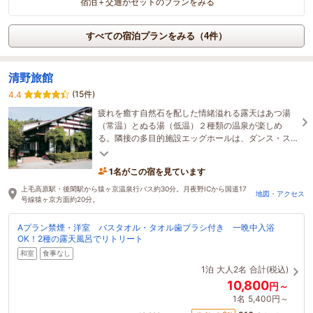
宿泊＋交通がセットのプランをみる
すべての宿泊プランをみる（4件）
清野旅館
(15件)
4.4
疲れを癒す自然石を配した情緒溢れる露天はあつ湯
（常温）とぬる湯（低温）２種類の温泉が楽しめ
る。隣接の多目的施設エッグホールは、ダンス・ス
ポーツ・合宿等OK。お食事処があるので持込しなく
てもＯＫ
1名がこの宿を見ています
上毛高原駅・後閑駅から猿ヶ京温泉行バス約30分。月夜野ICから国道17
地図・アクセス
号線猿ヶ京方面約20分。
Aプラン禁煙・洋室 バスタオル・タオル歯ブラシ付き 一晩中入浴
OK！2種の露天風呂でリトリート
和室
食事なし
1泊
大人2名
合計(税込)
10,800
円～
1名
5,400円～