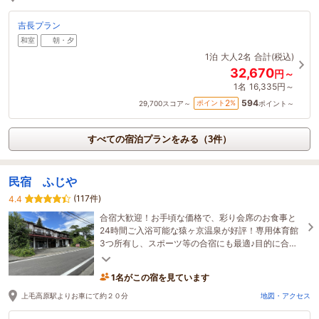
吉長プラン
和室
朝・夕
1泊
大人2名
合計(税込)
32,670
円～
1名
16,335円～
594
2
ポイント
%
29,700
スコア～
ポイント～
すべての宿泊プランをみる（3件）
民宿 ふじや
(117件)
4.4
合宿大歓迎！お手頃な価格で、彩り会席のお食事と
24時間ご入浴可能な猿ヶ京温泉が好評！専用体育館
3つ所有し、スポーツ等の合宿にも最適♪目的に合わ
せたプランを各種ご用意しております。
1名がこの宿を見ています
上毛高原駅よりお車にて約２０分
地図・アクセス