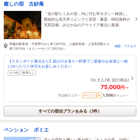
癒しの宿 古紗庵
「道の駅たくみの里」内に佇む和モダン一棟貸し。
開放的な高天井リビングと茶室・書斎、BBQ無料の
充実設備。みなかみのアウトドア拠点に最適。
関越自動車道・月夜野ICから車で約15分、上越新幹線・上毛高原駅から
地図・アクセス
車で約15分（タクシーやバスで約15分）
【スタンダード素泊まり】総ひのき造り一軒家でご家族やお友達と一緒
にゆったりと休日をお楽しみください
その他
食事なし
1泊
大人2名
合計(税込)
75,000
円～
1,500
2
ポイント
%
75,000
スコア～
ポイント～
すべての宿泊プランをみる（3件）
ペンション ポミエ
済んだ空気と優しい風が吹く「たくみの里」の中に