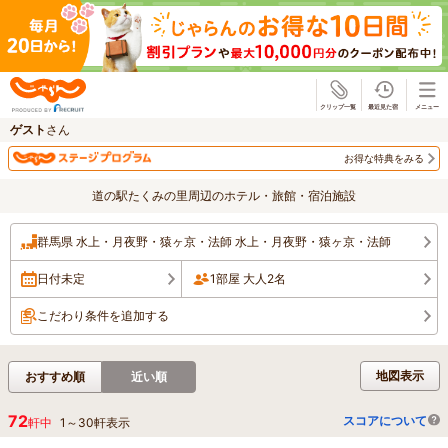
じゃらん
ゲスト
さん
お得な特典をみる
道の駅たくみの里周辺のホテル・旅館・宿泊施設
群馬県 水上・月夜野・猿ヶ京・法師 水上・月夜野・猿ヶ京・法師
日付未定
1部屋 大人2名
こだわり条件を追加する
地図表示
おすすめ順
近い順
72
スコアについて
軒中
1
～
30
軒表示