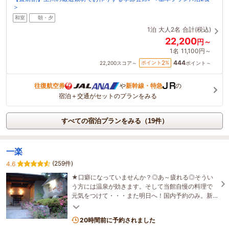
＞
和室
朝・夕
1泊
大人2名
合計(税込)
22,200
円～
1名
11,100円～
444
2
ポイント
%
22,200
スコア～
ポイント～
往復航空券
や
新幹線・特急
の
宿泊＋交通がセットのプランをみる
すべての宿泊プランをみる（19件）
一楽
(259件)
4.6
★口癖になっていませんか？◎あ～疲れる◎そうい
う方には温泉が効きます。そして当館自慢の料理で
元気をつけて・・・また明日へ！国内予約のみ。新
型コロナウイルス感染拡大防止にご協力下さい。
20時間前に予約されました