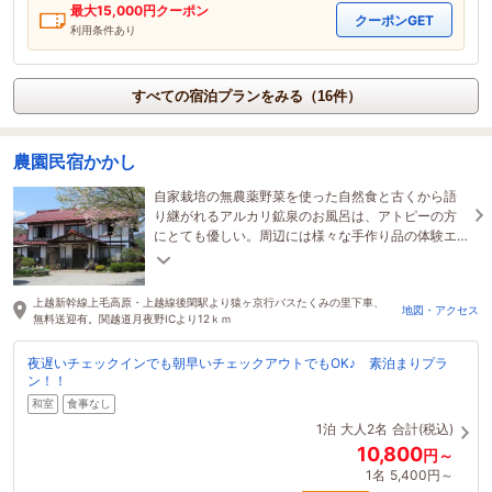
最大
15,000
円クーポン
クーポンGET
利用条件あり
すべての宿泊プランをみる（16件）
農園民宿かかし
自家栽培の無農薬野菜を使った自然食と古くから語
り継がれるアルカリ鉱泉のお風呂は、アトピーの方
にとても優しい。周辺には様々な手作り品の体験エ
リア“たくみの里”があり、何度でも訪れたくなりま
す。
上越新幹線上毛高原・上越線後閑駅より猿ヶ京行バスたくみの里下車、
地図・アクセス
無料送迎有。関越道月夜野ICより12ｋｍ
夜遅いチェックインでも朝早いチェックアウトでもOK♪ 素泊まりプラ
ン！！
和室
食事なし
1泊
大人2名
合計(税込)
10,800
円～
1名
5,400円～