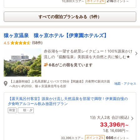
216
2
ポイント
%
10,800
スコア～
ポイント～
すべての宿泊プランをみる（5件）
猿ヶ京温泉 猿ヶ京ホテル【伊東園ホテルズ】
(58件)
4.5
赤谷湖を一望する絶景レイクビュー！100%源泉かけ
流しの『硫酸塩泉』美肌湯を大自然と共に愉しむ★
6名がこの宿を見ています
34分前に予約されました
【上越新幹線】上毛高原駅よりバスで35分【関越道】月夜野IC新潟方面
地図・アクセス
へ向かい約20分、猿ヶ京温泉信号を右折
【露天風呂付客室】源泉かけ流し天然温泉を部屋で満喫！伊東園自慢の
夕食時アルコール飲み放題付プラン
和室
朝・夕
1泊
大人2名
合計(税込)
33,396
円～
1名
16,698円～
666
2
ポイント
%
33,396
スコア～
ポイント～