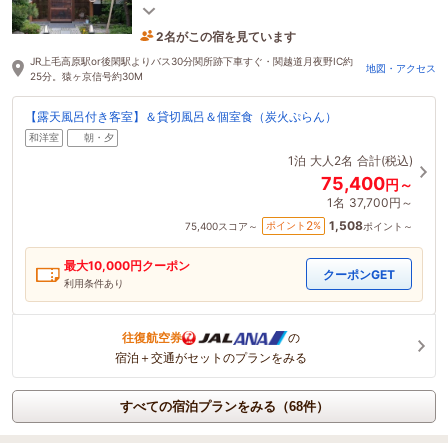
＆DVDプレーヤーは全室完備
2名がこの宿を見ています
3時間前に予約されました
JR上毛高原駅or後閑駅よりバス30分関所跡下車すぐ・関越道月夜野IC約
地図・アクセス
25分。猿ヶ京信号約30M
【露天風呂付き客室】＆貸切風呂＆個室食（炭火ぷらん）
和洋室
朝・夕
1泊
大人2名
合計(税込)
75,400
円～
1名
37,700円～
1,508
2
ポイント
%
75,400
スコア～
ポイント～
最大
10,000
円クーポン
クーポンGET
利用条件あり
往復航空券
の
宿泊＋交通がセットのプランをみる
すべての宿泊プランをみる（68件）