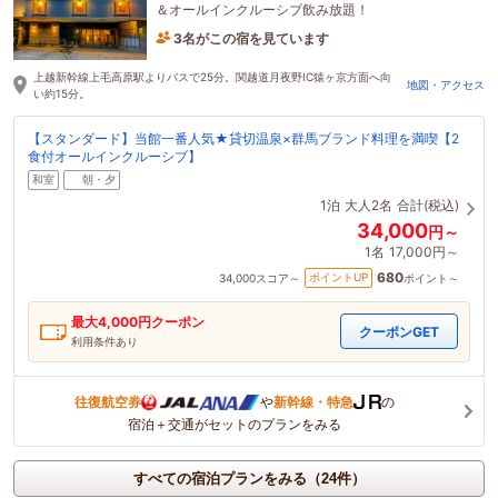
＆オールインクルーシブ飲み放題！
3名がこの宿を見ています
19時間前に予約されました
上越新幹線上毛高原駅よりバスで25分。関越道月夜野IC猿ヶ京方面へ向
地図・アクセス
い約15分。
【スタンダード】当館一番人気★貸切温泉×群馬ブランド料理を満喫【2
食付オールインクルーシブ】
和室
朝・夕
1泊
大人2名
合計(税込)
34,000
円～
1名
17,000円～
680
ポイントUP
34,000
スコア～
ポイント～
最大
4,000
円クーポン
クーポンGET
利用条件あり
往復航空券
や
新幹線・特急
の
宿泊＋交通がセットのプランをみる
すべての宿泊プランをみる（24件）