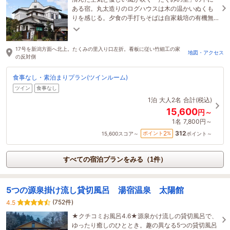
ある宿。丸太造りのログハウスは木の温かいぬくも
りを感じる。夕食の手打ちそばは自家栽培の有機無
農薬の素材を使った本物の一品。そば打ち体験も楽
しめます
17号を新潟方面へ北上。たくみの里入り口左折。看板に従い竹細工の家
地図・アクセス
の反対側
食事なし・素泊まりプラン(ツインルーム)
ツイン
食事なし
1泊
大人2名
合計(税込)
15,600
円～
1名
7,800円～
312
2
ポイント
%
15,600
スコア～
ポイント～
すべての宿泊プランをみる（1件）
5つの源泉掛け流し貸切風呂 湯宿温泉 太陽館
(752件)
4.5
★クチコミお風呂4.6★源泉かけ流しの貸切風呂で、
ゆったり癒しのひととき。趣の異なる5つの貸切風呂