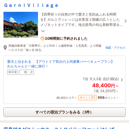
ＧａｒｎｉＶｉｌｌａｇｅ
【四季折々の自然の中で愛犬と笑顔あふれる時間
を】ガルニヴィレッジは全客室２階建の広々とした
メゾネットタイプです。地元群馬の旬な新鮮野菜を
上州の豚肉と一緒にご堪能ください。
20時間前に予約されました
関越自動車道「月夜野IC」より20分 / 上越新幹線「上毛高原」より関越
地図・アクセス
バス３５分「猿ヶ京 終点」
愛犬と泊まれる 【アウトドア気分の上州麦豚バーベキュープラン】
わんちゃんと一緒に旅行！
和洋室
朝・夕
1泊
大人2名
合計(税込)
48,400
円～
1名
24,200円～
968
2
ポイント
%
48,400
スコア～
ポイント～
すべての宿泊プランをみる（3件）