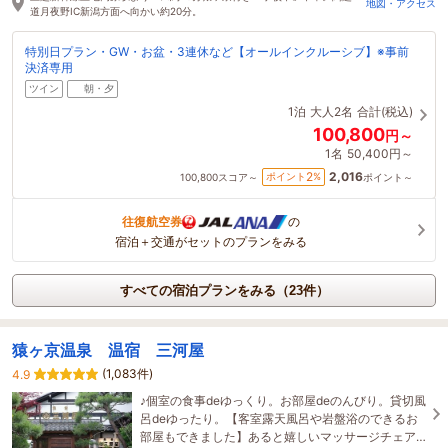
地図・アクセス
道月夜野IC新潟方面へ向かい約20分。
特別日プラン・GW・お盆・3連休など【オールインクルーシブ】※事前
決済専用
ツイン
朝・夕
1泊
大人2名
合計(税込)
100,800
円～
1名
50,400円～
2,016
2
ポイント
%
100,800
スコア～
ポイント～
往復航空券
の
宿泊＋交通がセットのプランをみる
すべての宿泊プランをみる（23件）
猿ヶ京温泉 温宿 三河屋
(1,083件)
4.9
♪個室の食事deゆっくり。お部屋deのんびり。貸切風
呂deゆったり。【客室露天風呂や岩盤浴のできるお
部屋もできました】あると嬉しいマッサージチェア