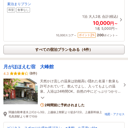
素泊まりプラン
和室
食事なし
1泊
大人2名
合計(税込)
10,000
円～
1名
5,000円～
200
2
ポイント
%
10,000
スコア～
ポイント～
すべての宿泊プランをみる（4件）
月がほほえむ宿 大峰館
(8件)
4.3
天然かけ流しの温泉は効能高い隠れた名湯！飲泉も
許可されていて、飲んでよし、入ってもよしの温
泉。入浴は24時間OK。自然の中にどっぷりつかりた
い方におすすめ！
2時間前に予約されました
関越自動車道水上ICから3分。上越線上牧駅より徒歩12分。上越新幹線上
地図・アクセス
毛高原駅より車で10分
ビジネス、スポーツお疲れ様プラン ※本館 お手洗い付※