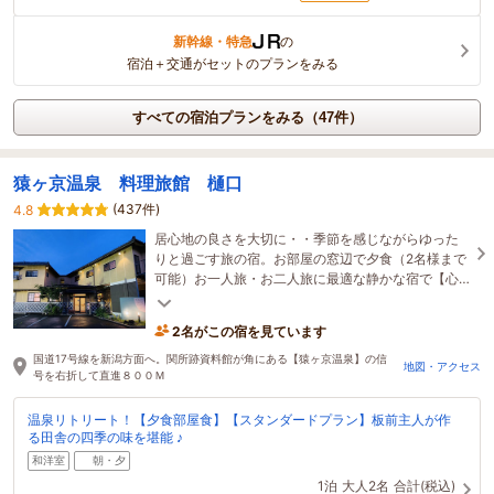
新幹線・特急
の
宿泊＋交通がセットのプランをみる
すべての宿泊プランをみる（47件）
猿ヶ京温泉 料理旅館 樋口
(437件)
4.8
居心地の良さを大切に・・季節を感じながらゆった
りと過ごす旅の宿。お部屋の窓辺で夕食（2名様まで
可能）お一人旅・お二人旅に最適な静かな宿で【心
をほぐす♪心を癒す】ほっこり旅を・・
2名がこの宿を見ています
国道17号線を新潟方面へ。関所跡資料館が角にある【猿ヶ京温泉】の信
地図・アクセス
号を右折して直進８００Ｍ
温泉リトリート！【夕食部屋食】【スタンダードプラン】板前主人が作
る田舎の四季の味を堪能 ♪
和洋室
朝・夕
1泊
大人2名
合計(税込)