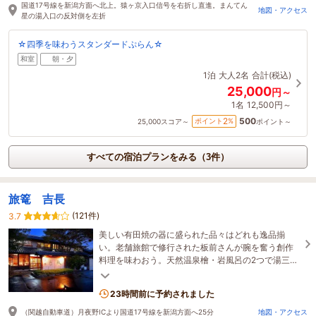
国道17号線を新潟方面へ北上。猿ヶ京入口信号を右折し直進。まんてん
地図・アクセス
星の湯入口の反対側を左折
☆四季を味わうスタンダードぷらん☆
和室
朝・夕
1泊
大人2名
合計(税込)
25,000
円～
1名
12,500円～
500
2
ポイント
%
25,000
スコア～
ポイント～
すべての宿泊プランをみる（3件）
旅篭 吉長
(121件)
3.7
美しい有田焼の器に盛られた品々はどれも逸品揃
い。老舗旅館で修行された板前さんが腕を奮う創作
料理を味わおう。天然温泉檜・岩風呂の2つで湯三
昧。
23時間前に予約されました
（関越自動車道）月夜野ICより国道17号線を新潟方面へ25分
地図・アクセス