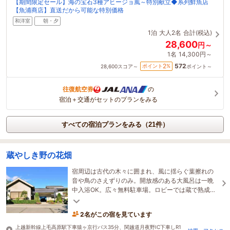
【期間限定セール】海の宝石3種アヒージョ風～特別献立◆系列鮮魚店
【魚浦商店】直送だから可能な特別価格
和洋室
朝・夕
1泊
大人2名
合計(税込)
28,600
円～
1名
14,300円～
572
2
ポイント
%
28,600
スコア～
ポイント～
往復航空券
の
宿泊＋交通がセットのプランをみる
すべての宿泊プランをみる（21件）
蔵やしき野の花畑
宿周辺は古代の木々に囲まれ、風に揺らぐ葉擦れの
音や鳥のさえずりのみ。開放感のある大風呂は一晩
中入浴OK。広々無料駐車場。ロビーでは蔵で熟成し
た芳香な自家製果実酒が、終日無料で飲めます。
2名がこの宿を見ています
上越新幹線上毛高原駅下車猿ヶ京行バス35分、関越道月夜野IC下車しR1