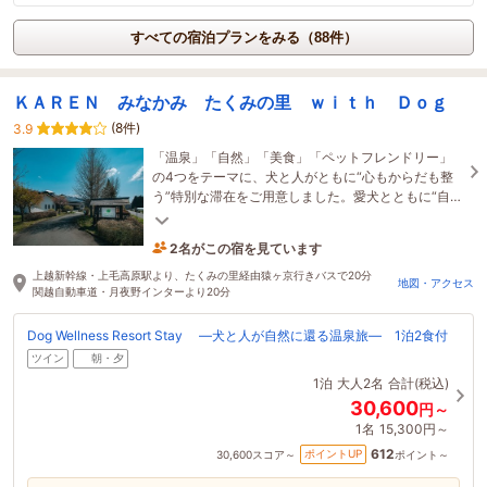
すべての宿泊プランをみる（88件）
ＫＡＲＥＮ みなかみ たくみの里 ｗｉｔｈ Ｄｏｇ
(8件)
3.9
「温泉」「自然」「美食」「ペットフレンドリー」
の4つをテーマに、犬と人がともに“心もからだも整
う”特別な滞在をご用意しました。愛犬とともに“自然
に還る”ウェルネス滞在をお楽しみください。
2名がこの宿を見ています
1時間前に予約されました
上越新幹線・上毛高原駅より、たくみの里経由猿ヶ京行きバスで20分
地図・アクセス
関越自動車道・月夜野インターより20分
Dog Wellness Resort Stay ―犬と人が自然に還る温泉旅― 1泊2食付
ツイン
朝・夕
1泊
大人2名
合計(税込)
30,600
円～
1名
15,300円～
612
ポイントUP
30,600
スコア～
ポイント～