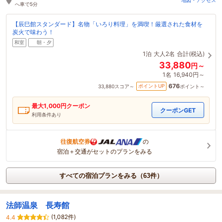
地図・アクセス
へ車で5分
【辰巳館スタンダード】名物「いろり料理」を満喫！厳選された食材を
炭火で味わう！
和室
朝・夕
1泊
大人2名
合計(税込)
33,880
円～
1名
16,940円～
676
ポイントUP
33,880
スコア～
ポイント～
最大
1,000
円クーポン
クーポンGET
利用条件あり
往復航空券
の
宿泊＋交通がセットのプランをみる
すべての宿泊プランをみる（63件）
法師温泉 長寿館
(1,082件)
4.4