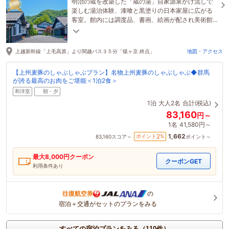
明治の蔵を改築した「蔵の湯」自家源泉かけ流しで
楽しむ湯治体験、漆喰と黒塗りの日本家屋に広がる
客室。館内には調度品、書画、絵画が配され美術館
の様。お食事は、地元・季節の食材を活かした創作
料理。
上越新幹線「上毛高原」より関越バス３５分「猿ヶ京 終点」
地図・アクセス
【上州麦豚のしゃぶしゃぶプラン】名物上州麦豚のしゃぶしゃぶ◆群馬
が誇る最高のお肉をご堪能＜1泊2食＞
和洋室
朝・夕
1泊
大人2名
合計(税込)
83,160
円～
1名
41,580円～
1,662
2
ポイント
%
83,160
スコア～
ポイント～
最大
8,000
円クーポン
クーポンGET
利用条件あり
往復航空券
の
宿泊＋交通がセットのプランをみる
すべての宿泊プランをみる（110件）