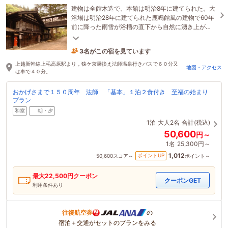
建物は全館木造で、本館は明治8年に建てられた。大
浴場は明治28年に建てられた鹿鳴館風の建物で60年
前に降った雨雪が浴槽の直下から自然に湧き上が
り、有効成分が失われることなく身体に吸収され
3名がこの宿を見ています
る。
4時間前に予約されました
上越新幹線上毛高原駅より，猿ケ京乗換え法師温泉行きバスで６０分又
地図・アクセス
は車で４０分。
おかげさまで１５０周年 法師 「基本」１泊２食付き 至福の始まり
プラン
和室
朝・夕
1泊
大人2名
合計(税込)
50,600
円～
1名
25,300円～
1,012
ポイントUP
50,600
スコア～
ポイント～
最大
22,500
円クーポン
クーポンGET
利用条件あり
往復航空券
の
宿泊＋交通がセットのプランをみる