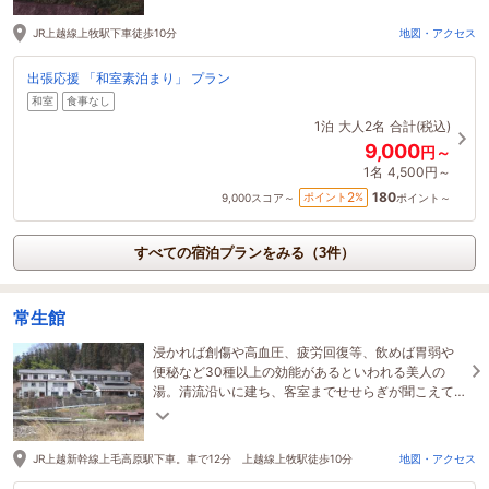
JR上越線上牧駅下車徒歩10分
地図・アクセス
出張応援 「和室素泊まり」 プラン
和室
食事なし
1泊
大人2名
合計(税込)
9,000
円～
1名
4,500円～
180
2
ポイント
%
9,000
スコア～
ポイント～
すべての宿泊プランをみる（3件）
常生館
浸かれば創傷や高血圧、疲労回復等、飲めば胃弱や
便秘など30種以上の効能があるといわれる美人の
湯。清流沿いに建ち、客室までせせらぎが聞こえて
くる静かな宿だ
JR上越新幹線上毛高原駅下車。車で12分 上越線上牧駅徒歩10分
地図・アクセス