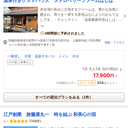
温泉付きゲストハウス ストロベリーファームはしば
赤谷湖の高台に立地するファームは、豊かな自然に
囲まれ、周りを一望する景色はなによりのおもてな
しです。・チェックイン 「温泉農家民宿はしは」
住所 猿ヶ京温泉１０９３にてお願いいたします。
4時間前に予約されました
関越自動車道月夜野IC→国道17号新潟方面20分・上越新幹線上毛高原駅
地図・アクセス
→バス30分猿ヶ京関所跡下車すぐ前
一棟貸し 洋室 温泉付きバス トイレ 付き
その他
食事なし
1泊
大人2名
合計(税込)
17,900
円～
358
2
ポイント
%
17,900
スコア～
ポイント～
すべての宿泊プランをみる（1件）
江戸創業 旅籠屋丸一 時を結ぶ 和美心の宿
(748件)
4.7