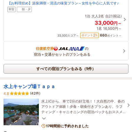
【お料理控め】源泉満喫・清流の味覚プラン～女性を中心に人気です♪
和室
朝・夕
1泊
大人2名
合計(税込)
33,000
円～
1名
16,500円～
660
2
ポイント
%
33,000
スコア～
ポイント～
往復航空券
の
宿泊＋交通がセットのプランをみる
すべての宿泊プランをみる（9件）
水上キャンプ場Ｔａｐａ
(42件)
4.8
水上ICから、車で2分の好立地！！大自然の中、春の
アウトドア体験！夕食・朝食付きプランあり。ラフ
ティング・キャニオニングの宿泊パックもおススメ
☆バンガローに泊まれるキャンプ場ＴＡＰＡ
17時間前に予約されました