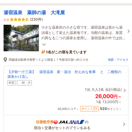
湯宿温泉 薬師の湯 大滝屋
(230件)
4.6
小さな温泉街の小さな宿です。湯宿温泉は昔から湯
治場として栄えた温泉地です。当館の温泉は、泉質
の異なる二つの源泉を使用し、湯宿温泉の中では比
較的まったりとご入浴いただける自慢の泉質です。
1名がこの宿を見ています
関越道自動車月夜野ＩＣより国道１７号新潟方面へ約２０分
地図・アクセス
【夕朝一汁三菜】 湯宿温泉 新・湯治 控えめな食事 と 二種類の
源泉かけ流し
和室
朝・夕
1泊
大人2名
合計(税込)
26,000
円～
1名
13,000円～
520
2
ポイント
%
26,000
スコア～
ポイント～
往復航空券
の
宿泊＋交通がセットのプランをみる