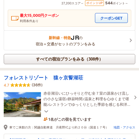
544
ポイントUP
27,200
スコア～
ポイント～
最大
15,000
円クーポン
クーポンGET
利用条件あり
新幹線・特急
の
宿泊＋交通がセットのプランをみる
すべての宿泊プランをみる（308件）
フォレストリゾート 猿ヶ京誓湖荘
(36件)
4.7
赤谷湖沿いにひっそりと佇む全７室の源泉かけ流し
の小さな湯宿♪静寂時間♪温泉と料理を心ゆくまで堪
能♪レストランでゆっくりとした季節を感じる和洋折
衷創作会席膳をお楽しみいただけます。
1名がこの宿を見ています
22時間前に予約されました
車でご来館の方：関越自動車道 月夜野ICより約２０分（国道１７号）
地図・アクセス