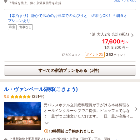
地図・アクセス
7号線を北上、猿ヶ京温泉信号を左折
【素泊まり】 静かで広めのお部屋でのんびりと 遅着もOK！ ＊朝食オ
プションあり
和室
食事なし
1泊
大人2名
合計(税込)
17,600
円～
1名
8,800円～
352
2
ポイント
%
17,600
スコア～
ポイント～
すべての宿泊プランをみる（3件）
ル・ヴァンベール湖郷(こきょう)
(251件)
5.0
元パレスホテル立川総料理長が手がける本格料理を
オールインクルーシブでご提供。ビュッフェではな
く一皿ずつご注文いただけます。一皿一皿が高級イ
タリアンのコース料理に匹敵するクオリティです。
13時間前に予約されました
上越新幹線上毛高原駅よりバス約25分猿ヶ京行き「学校下」下車。関越