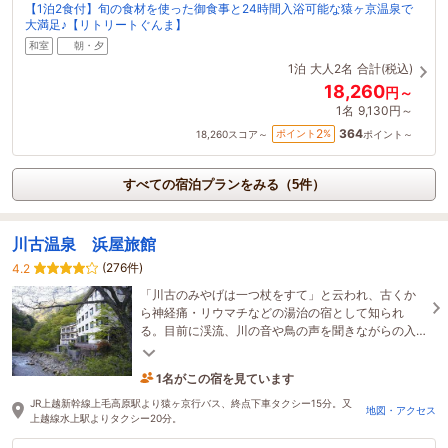
【1泊2食付】旬の食材を使った御食事と24時間入浴可能な猿ヶ京温泉で
大満足♪【リトリートぐんま】
和室
朝・夕
1泊
大人2名
合計(税込)
18,260
円～
1名
9,130円～
364
2
ポイント
%
18,260
スコア～
ポイント～
すべての宿泊プランをみる（5件）
川古温泉 浜屋旅館
(276件)
4.2
「川古のみやげは一つ杖をすて」と云われ、古くか
ら神経痛・リウマチなどの湯治の宿として知られ
る。目前に渓流、川の音や鳥の声を聞きながらの入
浴はきっと心身を癒してくれることでしょう。
1名がこの宿を見ています
13時間前に予約されました
JR上越新幹線上毛高原駅より猿ヶ京行バス、終点下車タクシー15分。又
地図・アクセス
上越線水上駅よりタクシー20分。