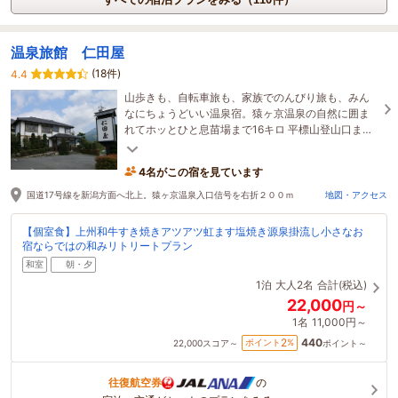
温泉旅館 仁田屋
(18件)
4.4
山歩きも、自転車旅も、家族でのんびり旅も、みん
なにちょうどいい温泉宿。猿ヶ京温泉の自然に囲ま
れてホッとひと息苗場まで16キロ 平標山登山口まで
車25分 谷川岳ロープウェイまで車45分
4名がこの宿を見ています
国道17号線を新潟方面へ北上。猿ヶ京温泉入口信号を右折２００ｍ
地図・アクセス
【個室食】上州和牛すき焼きアツアツ虹ます塩焼き源泉掛流し小さなお
宿ならではの和みリトリートプラン
和室
朝・夕
1泊
大人2名
合計(税込)
22,000
円～
1名
11,000円～
440
2
ポイント
%
22,000
スコア～
ポイント～
往復航空券
の