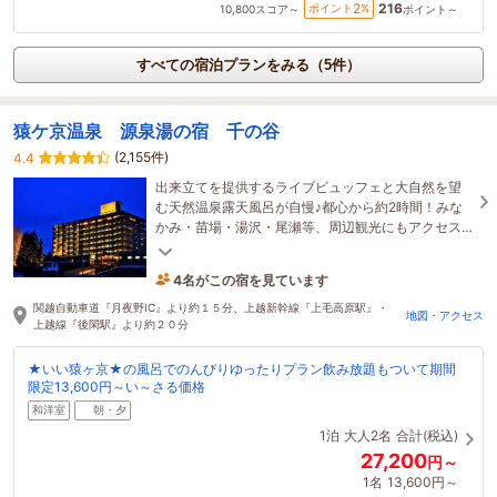
216
2
ポイント
%
10,800
スコア～
ポイント～
すべての宿泊プランをみる（5件）
猿ケ京温泉 源泉湯の宿 千の谷
(2,155件)
4.4
出来立てを提供するライブビュッフェと大自然を望
む天然温泉露天風呂が自慢♪都心から約2時間！みな
かみ・苗場・湯沢・尾瀬等、周辺観光にもアクセス
良好！源泉湯の宿「千の谷」で旅の疲れをリフレッ
4名がこの宿を見ています
シュ♪
24分前に予約されました
関越自動車道『月夜野IC』より約１５分、上越新幹線『上毛高原駅』・
地図・アクセス
上越線『後閑駅』より約２０分
★いい猿ヶ京★の風呂でのんびりゆったりプラン飲み放題もついて期間
限定13,600円～い～さる価格
和洋室
朝・夕
1泊
大人2名
合計(税込)
27,200
円～
1名
13,600円～