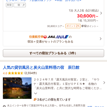
和室
朝・夕
1泊
大人2名
合計(税込)
30,600
円～
1名
15,300円～
612
2
ポイント
%
30,600
スコア～
ポイント～
往復航空券
の
宿泊＋交通がセットのプランをみる
すべての宿泊プランをみる（3件）
人気の貸切風呂と炭火山里料理の宿 辰巳館
(2,554件)
4.6
２０２４年７月『露天風呂付客室』２室と、『サウ
ナ・露天風呂付客室』１室がＯＰＥＮ★ 名物の
「炭火山里料理」と共に贅沢な時間をご堪能くださ
い♪
2名がこの宿を見ています
13時間前に予約されました
水上インターを降りて国道291号を水上方面へ。信号を右折し月夜野方面