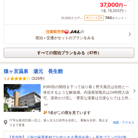
37,000
円～
1名
18,500円～
740
2
ポイント
%
37,000
スコア～
ポイント～
往復航空券
の
宿泊＋交通がセットのプランをみる
すべての宿泊プランをみる（47件）
猿ヶ京温泉 湯元 長生館
(325件)
3.8
約80段の階段を下って辿り着く野天風呂は自然と一
体化するような解放感。内湯展望風呂は24時間入浴
可。源泉かけ流し・豊富な湯量は元湯ならでは上州
牛など地元食材を使用した料理。お食事は全室個室
1名がこの宿を見ています
食。
2時間前に予約されました
17号を新潟方面へ北上。猿ヶ京入口信号を右折し、看板を右折。奥止ま
地図・アクセス
りまで直進
【直前割】上州の厳選素材でお作りする季節会席♪ ＜基本プラン/1泊2食