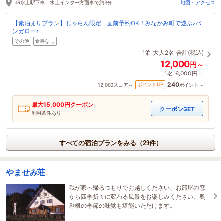
JR水上駅下車、水上インター方面車で約3分
地図・アクセス
【素泊まりプラン】じゃらん限定 直前予約OK！みなかみ町で遊ぶ♪バ
ンガロー♪
その他
食事なし
1泊
大人2名
合計(税込)
12,000
円～
1名
6,000円～
240
ポイントUP
12,000
スコア～
ポイント～
最大
15,000
円クーポン
クーポンGET
利用条件あり
すべての宿泊プランをみる（29件）
やませみ荘
我が家へ帰るつもりでお越しください、お部屋の窓
から四季折々に変わる風景をお楽しみください、奥
利根の季節の味覚も堪能いただけます。