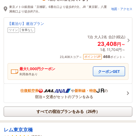
2時間前に予約されました
東京メトロ銀座線「京橋駅」6番出口より徒歩約1分。JR「東京駅」八重
地図・アクセス
洲南口より徒歩約7分。
【素泊り】連泊プラン
ツイン
食事なし
1泊
大人2名
合計(税込)
23,408
円～
1名
11,704円～
468
ポイントUP
23,408
スコア～
ポイント～
最大
1,000
円クーポン
クーポンGET
利用条件あり
往復航空券
や
新幹線・特急
の
宿泊＋交通がセットのプランをみる
すべての宿泊プランをみる（26件）
レム東京京橋