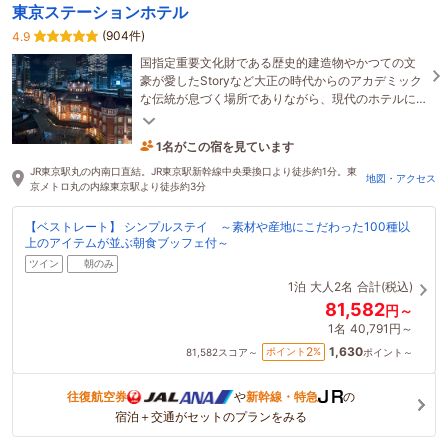
東京ステーションホテル
(904件)
4.9
国指定重要文化財である歴史的建造物やかつての文
豪が愛したStoryなど大正の時代からのアカデミック
な伝統が息づく場所でありながら、現代のホテルに
求められる機能性も満たす、洗練された
1名がこの宿を見ています
OMOTENASHI。
4時間前に予約されました
JR東京駅丸の内南口直結。JR東京駅新幹線中央乗換口より徒歩約1分。東
地図・アクセス
京メトロ丸の内線東京駅より徒歩約3分
【ベストレート】 シンプルステイ ～素材や産地にこだわった100種以
上のアイテムが並ぶ朝食ブッフェ付～
ツイン
朝のみ
1泊
大人2名
合計(税込)
81,582
円～
1名
40,791円～
1,630
2
ポイント
%
81,582
スコア～
ポイント～
往復航空券
や
新幹線・特急
の
宿泊＋交通がセットのプランをみる