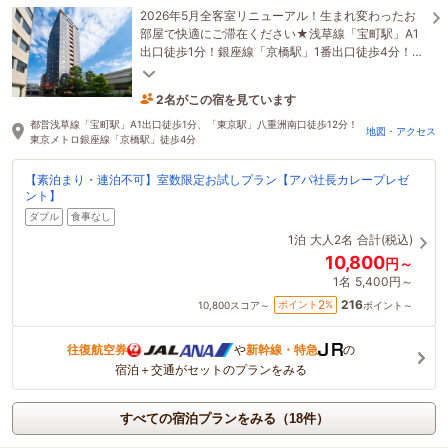
2026年5月全客室リニューアル！生まれ変わったお
部屋で快適にご滞在ください★浅草線「宝町駅」A1
出口徒歩1分！銀座線「京橋駅」1番出口徒歩4分！！
ビジネス・観光の拠点に最適なホテル☆
2名がこの宿を見ています
5時間前に予約されました
都営浅草線「宝町駅」A1出口徒歩1分、「東京駅」八重洲南口徒歩12分！
地図・アクセス
東京メトロ銀座線「京橋駅」徒歩4分
【素泊まり・連泊不可】室数限定お試しプラン【アパ社長カレープレゼ
ント】
ダブル
食事なし
1泊
大人2名
合計(税込)
10,800
円～
1名
5,400円～
216
2
ポイント
%
10,800
スコア～
ポイント～
往復航空券
や
新幹線・特急
の
宿泊＋交通がセットのプランをみる
すべての宿泊プランをみる（18件）