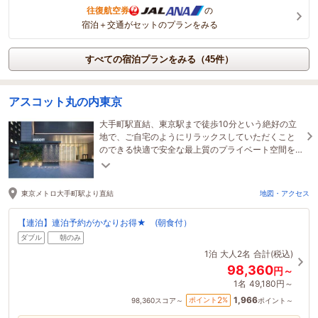
往復航空券
の
宿泊＋交通がセットのプランをみる
すべての宿泊プランをみる（45件）
アスコット丸の内東京
大手町駅直結、東京駅まで徒歩10分という絶好の立
地で、ご自宅のようにリラックスしていただくこと
のできる快適で安全な最上質のプライベート空間を
ご提供いたします。
東京メトロ大手町駅より直結
地図・アクセス
【連泊】連泊予約がかなりお得★ (朝食付）
ダブル
朝のみ
1泊
大人2名
合計(税込)
98,360
円～
1名
49,180円～
1,966
2
ポイント
%
98,360
スコア～
ポイント～