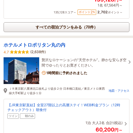
1名
67,564円～
2,702
2
ポイント
%
135,128
スコア～
ポイント～
すべての宿泊プランをみる（70件）
ホテルメトロポリタン丸の内
(2,638件)
4.7
贅沢なロケーションの“天空ホテル”。静かな安らぎ空
間でゆったりとお寛ぎください。
1時間前に予約されました
ＪＲ東京駅八重洲北口改札より徒歩２分 日本橋口直結／東京メトロ東西
地図・アクセス
線大手町駅より徒歩１分
【JR東京駅直結】全室27階以上の高層ステイ！WEB料金プラン（12時
チェックアウト）朝食付
ツイン
朝のみ
1泊
大人2名
合計(税込)
60,200
円～