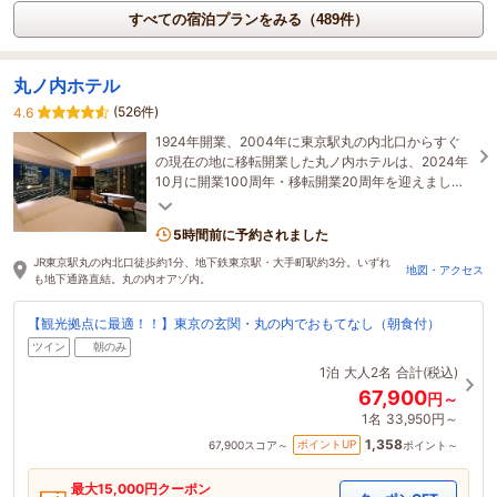
すべての宿泊プランをみる（489件）
丸ノ内ホテル
(526件)
4.6
1924年開業、2004年に東京駅丸の内北口からすぐ
の現在の地に移転開業した丸ノ内ホテルは、2024年
10月に開業100周年・移転開業20周年を迎えまし
た。これからもここ東京・丸の内で皆様をお迎えい
たします。
5時間前に予約されました
JR東京駅丸の内北口徒歩約1分、地下鉄東京駅・大手町駅約3分。いずれ
地図・アクセス
も地下通路直結。丸の内オアゾ内。
【観光拠点に最適！！】東京の玄関・丸の内でおもてなし（朝食付）
ツイン
朝のみ
1泊
大人2名
合計(税込)
67,900
円～
1名
33,950円～
1,358
ポイントUP
67,900
スコア～
ポイント～
最大
15,000
円クーポン