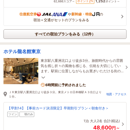
1,252
2
ポイント
%
62,666
スコア～
ポイント～
往復航空券
や
新幹線・特急
の
宿泊＋交通がセットのプランをみる
すべての宿泊プランをみる（12件）
ホテル龍名館東京
東京駅八重洲北口より徒歩3分。旅館時代からの雰囲
気を残し折々の風物を感じる、伝統を大切にしてい
ます。駅前に位置しながらもお寛ぎいただける街の
旅館を感じるホテルです。
6時間前に予約されました
ＪＲ東京駅八重洲北口より徒歩３分。東京メトロ日本橋駅Ａ３出口より
地図・アクセス
１分。
【早割14】【事前カード決済限定】早期割引プラン＜朝食付き＞
ツイン
朝のみ
1泊
大人2名
合計(税込)
48,600
円～