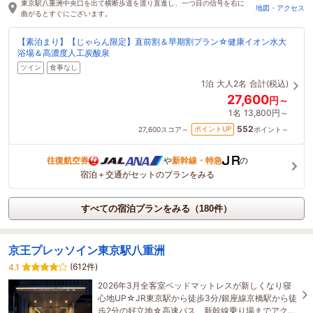
東京駅八重洲中央口を出て横断歩道を渡り直進し、一つ目の信号を右に
地図・アクセス
曲がるとすぐにございます。
【素泊まり】【じゃらん限定】直前割＆早期割プラン☆健康イオン水大
浴場＆高濃度人工炭酸泉
ツイン
食事なし
1泊
大人2名
合計(税込)
27,600
円～
1名
13,800円～
552
ポイントUP
27,600
スコア～
ポイント～
往復航空券
や
新幹線・特急
の
宿泊＋交通がセットのプランをみる
すべての宿泊プランをみる（180件）
京王プレッソイン東京駅八重洲
(612件)
4.1
2026年3月全客室ベッドマットレスが新しくなり寝
心地UP☆JR東京駅から徒歩3分/銀座線京橋駅から徒
歩2分の好立地☆高速バス、新幹線乗り場までアクセ