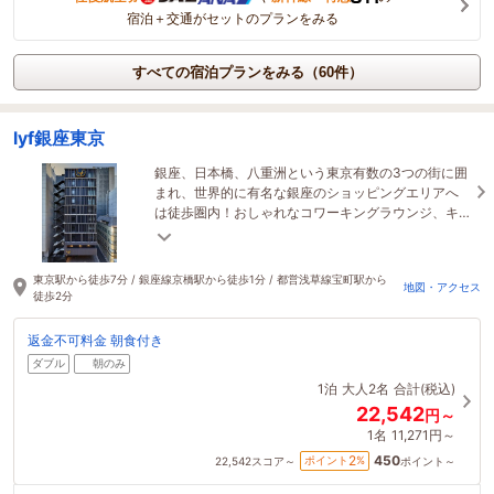
宿泊＋交通がセットのプランをみる
すべての宿泊プランをみる（60件）
lyf銀座東京
銀座、日本橋、八重洲という東京有数の3つの街に囲
まれ、世界的に有名な銀座のショッピングエリアへ
は徒歩圏内！おしゃれなコワーキングラウンジ、キ
ッチン、コインランドリー、カフェなど施設も充実♪
東京駅から徒歩7分 / 銀座線京橋駅から徒歩1分 / 都営浅草線宝町駅から
地図・アクセス
徒歩2分
返金不可料金 朝食付き
ダブル
朝のみ
1泊
大人2名
合計(税込)
22,542
円～
1名
11,271円～
450
2
ポイント
%
22,542
スコア～
ポイント～