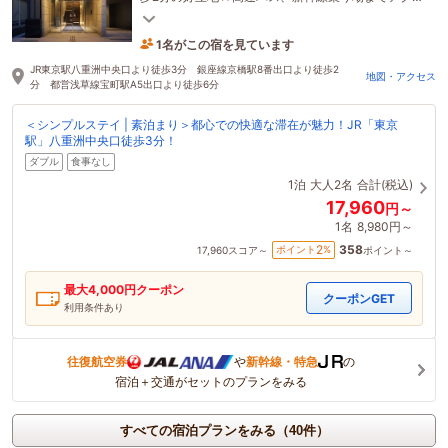
ス◎☆チェックイン前、アウト後の荷物お預かりも
1名がこの宿を見ています
可
1時間前に予約されました
JR東京駅八重洲中央口より徒歩3分 銀座線京橋駅8番出口より徒歩2
地図・アクセス
分 都営浅草線宝町駅A5出口より徒歩6分
＜シンプルステイ | 素泊まり＞都心での快適な滞在が魅力！JR「東京
駅」八重洲中央口徒歩3分！
ダブル
食事なし
1泊
大人2名
合計(税込)
17,960
円～
1名
8,980円～
358
2
ポイント
%
17,960
スコア～
ポイント～
最大
4,000
円クーポン
クーポンGET
利用条件あり
往復航空券
や
新幹線・特急
の
宿泊＋交通がセットのプランをみる
すべての宿泊プランをみる（40件）