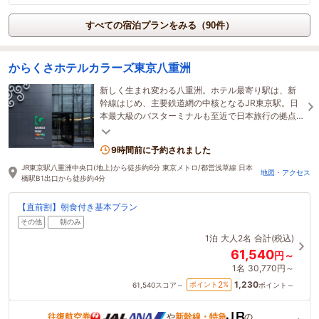
すべての宿泊プランをみる（90件）
からくさホテルカラーズ東京八重洲
新しく生まれ変わる八重洲。ホテル最寄り駅は、新
幹線はじめ、主要鉄道網の中核となるJR東京駅。日
本最大級のバスターミナルも至近で日本旅行の拠点
に最適です。老舗が軒を連ねる日本橋へも徒歩圏内
です。
9時間前に予約されました
JR東京駅八重洲中央口(地上)から徒歩約6分 東京メトロ/都営浅草線 日本
地図・アクセス
橋駅B1出口から徒歩約4分
【直前割】朝食付き基本プラン
その他
朝のみ
1泊
大人2名
合計(税込)
61,540
円～
1名
30,770円～
1,230
2
ポイント
%
61,540
スコア～
ポイント～
往復航空券
や
新幹線・特急
の