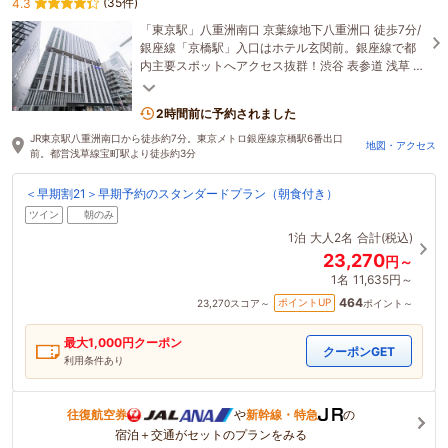
(35件)
4.3
「東京駅」八重洲南口 京葉線地下八重洲口 徒歩7分/
銀座線「京橋駅」入口はホテル玄関前。銀座線で都
内主要スポットへアクセス抜群！渋谷 表参道 浅草 上
野 は乗換なし/東京ドーム 日本武道館は乗換1回
2時間前に予約されました
JR東京駅八重洲南口から徒歩約7分。東京メトロ銀座線京橋駅6番出口
地図・アクセス
前。都営浅草線宝町駅より徒歩約3分
＜早期割21＞早期予約のスタンダードプラン（朝食付き）
ツイン
朝のみ
1泊
大人2名
合計(税込)
23,270
円～
1名
11,635円～
464
ポイントUP
23,270
スコア～
ポイント～
最大
1,000
円クーポン
クーポンGET
利用条件あり
往復航空券
や
新幹線・特急
の
宿泊＋交通がセットのプランをみる