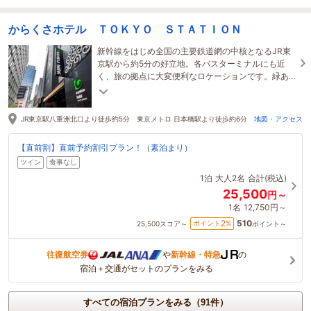
からくさホテル ＴＯＫＹＯ ＳＴＡＴＩＯＮ
新幹線をはじめ全国の主要鉄道網の中核となるJR東
京駅から約5分の好立地。各バスターミナルにも近
く、旅の拠点に大変便利なロケーションです。緑あ
ふれる皇居や老舗が軒を連ねる日本橋も徒歩圏内で
す。
JR東京駅八重洲北口より徒歩約5分 東京メトロ 日本橋駅より徒歩約6分
地図・アクセス
【直前割】直前予約割引プラン！（素泊まり）
ツイン
食事なし
1泊
大人2名
合計(税込)
25,500
円～
1名
12,750円～
510
2
ポイント
%
25,500
スコア～
ポイント～
往復航空券
や
新幹線・特急
の
宿泊＋交通がセットのプランをみる
すべての宿泊プランをみる（91件）