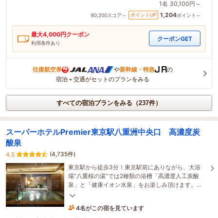
1名
30,100円～
1,204
ポイントUP
60,200
スコア～
ポイント～
最大
4,000
円クーポン
クーポンGET
利用条件あり
往復航空券
や
新幹線・特急
の
宿泊＋交通がセットのプランをみる
すべての宿泊プランをみる（237件）
スーパーホテルPremier東京駅八重洲中央口 高濃度炭
酸泉
(4,735件)
4.5
東京駅から徒歩3分！東京駅前にありながら、大浴
場“八重桜の湯”では2種類の浴槽「高濃度人工炭酸
泉」と「健康イオン水泉」をお楽しみ頂けます。
【おもてなし規格 紫認証ホテル（経済産業省）】
4名がこの宿を見ています
1時間前に予約されました