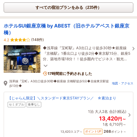
すべての宿泊プランをみる（235件）
ホテルSUI銀座京橋 by ABEST（旧ホテルアベスト銀座京
橋）
(148件)
4.2
◆浅草線『宝町駅』A3出口より徒歩30秒★銀座線
『京橋駅』1番出口より徒歩2分◆東京駅15分、銀座5
分、築地市場18分！！徒歩圏内でビジネス・観光に
アクセス便利♪♪
17時間前に予約されました
浅草線『宝町』A3出口徒歩30秒◆銀座線 京橋駅徒歩5分◆全線東京駅徒
地図・アクセス
歩13分◆
【じゃらん限定】＼スタンダード東京STAYプラン／ ☆素泊まり
セミダブル
食事なし
1泊
大人2名
合計(税込)
13,420
円～
1名
6,710円～
268
ポイントUP
13,420
スコア～
ポイント～