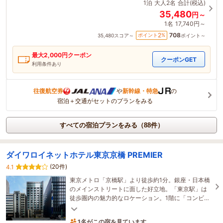
1泊
大人2名
合計(税込)
35,480
円～
1名
17,740円～
708
2
ポイント
%
35,480
スコア～
ポイント～
最大
2,000
円クーポン
クーポンGET
利用条件あり
往復航空券
や
新幹線・特急
の
宿泊＋交通がセットのプランをみる
すべての宿泊プランをみる（88件）
ダイワロイネットホテル東京京橋 PREMIER
(20件)
4.1
東京メトロ「京橋駅」より徒歩約1分。銀座・日本橋
のメインストリートに面した好立地。「東京駅」は
徒歩圏内の魅力的なロケーション。1階に「コンビ
ニ」があり便利。バス・トイレ別。観光・ビジネス
1名がこの宿を見ています
の拠点に