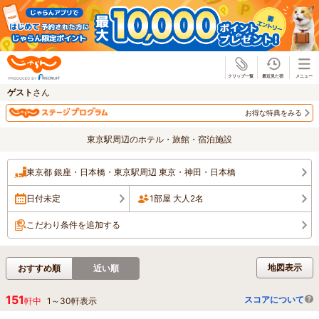
じゃらん
ゲスト
さん
お得な特典をみる
東京駅周辺のホテル・旅館・宿泊施設
東京都 銀座・日本橋・東京駅周辺 東京・神田・日本橋
日付未定
1部屋 大人2名
こだわり条件を追加する
地図表示
おすすめ順
近い順
151
スコアについて
軒中
1
～
30
軒表示