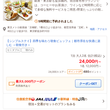
銀座・東京駅も徒歩圏内。宿泊者専用ラウンジで
は、コーヒーやお茶漬け、ワインなど時間帯に応じ
て多様な無料サービスをご用意♪野菜たっぷりの朝食
ビュッフェは大好評！ホテル1階にはコンビニもあ
り！
5時間前に予約されました
東京メトロ銀座線「京橋駅」1番出口より徒歩1分、都営浅草線「宝町」A
地図・アクセス
4出口より徒歩1分、東京駅徒歩約10分
【シンプルステイ】四季を味わう朝食ビュッフェ｜都市滞在を快適に楽
しむ ＜朝食付き＞
セミダブル
朝のみ
1泊
大人2名
合計(税込)
24,000
円～
1名
12,000円～
480
ポイントUP
24,000
スコア～
ポイント～
最大
5,000
円クーポン
クーポンGET
利用条件あり
往復航空券
や
新幹線・特急
の
宿泊＋交通がセットのプランをみる