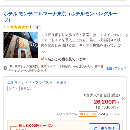
ホテル モンテ エルマーナ東京（ホテルモントレグルー
プ）
(113件)
4.4
ＪＲ東京駅より徒歩３分！客室には、４３インチの
スマートＴＶを導入しており、美しい高画質４Ｋ映
像をお楽しみ頂ける他、キャスト機能を使って、ご
自身のコンテンツを映し出すなど、快適なご滞在を
2名がこの宿を見ています
お約束。
1時間前に予約されました
JR「東京駅」八重洲口、東京メトロ「日本橋駅」から徒歩約3分。都内各
地図・アクセス
所へもアクセス抜群の好立地。
エルマーナ・ザ・プライス☆＜素泊り＞
ツイン
食事なし
1泊
大人2名
合計(税込)
26,200
円～
1名
13,100円～
524
2
ポイント
%
26,200
スコア～
ポイント～
最大
8,000
円クーポン
クーポンGET