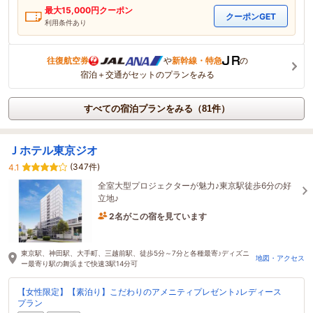
最大
15,000
円クーポン
クーポンGET
利用条件あり
往復航空券
や
新幹線・特急
の
宿泊＋交通がセットのプランをみる
すべての宿泊プランをみる（81件）
Ｊホテル東京ジオ
(347件)
4.1
全室大型プロジェクターが魅力♪東京駅徒歩6分の好
立地♪
2名がこの宿を見ています
2時間前に予約されました
東京駅、神田駅、大手町、三越前駅、徒歩5分～7分と各種最寄♪ディズニ
地図・アクセス
ー最寄り駅の舞浜まで快速3駅14分可
【女性限定】【素泊り】こだわりのアメニティプレゼント♪レディース
プラン