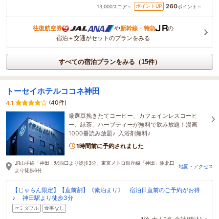
260
ポイントUP
13,000
スコア～
ポイント～
往復航空券
や
新幹線・特急
の
宿泊＋交通がセットのプランをみる
すべての宿泊プランをみる（15件）
トーセイホテルココネ神田
(40件)
4.1
厳選豆挽きたてコーヒー、カフェインレスコーヒ
ー、緑茶、ハーブティーが無料で飲み放題！漫画
1000冊読み放題♪ 入浴剤無料♪
1時間前に予約されました
JR山手線「神田」駅西口より徒歩3分、東京メトロ銀座線「神田」駅北口
地図・アクセス
より徒歩6分
【じゃらん限定】【直前割】《素泊まり》 宿泊日直前のご予約がお得
♪ 神田駅より徒歩3分
セミダブル
食事なし