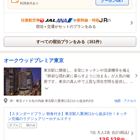
クーポンGET
利用条件あり
往復航空券
や
新幹線・特急
の
宿泊＋交通がセットのプランをみる
すべての宿泊プランをみる（161件）
オークウッドプレミア東京
東京駅に隣接し、全室にキッチンや洗濯機等を備え
『静寂な隠れ家に暮らすように泊まる』が人気の秘
密です。東京の真ん中で上質な滞在空間を提供し、
スタッフの心温まるおもてなしで皆様をお迎えいた
します。
JR・東京メトロ丸の内線 東京駅八重洲口北口から徒歩約2分
地図・アクセス
【スタンダードプラン 朝食付き】東京駅八重洲口から徒歩2分！キッチ
ン完備のラグジュアリーホテルステイ
ダブル
朝のみ
1泊
大人2名
合計(税込)
135,128
円～