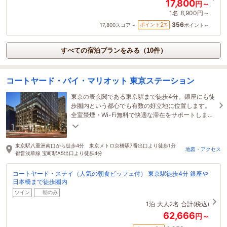
17,800
円～
1名
8,900円～
356
2
ポイント
%
17,800
スコア～
ポイント～
すべての宿泊プランをみる（10件）
コートヤード・バイ・マリオット 東京ステーション
東京の表玄関である東京駅まで徒歩4分。銀座にも徒
歩圏内という都心でも有数の好立地に位置します。
全室禁煙・Wi-Fi無料で快適な滞在をサポートしま
す。
東京駅八重洲南口から徒歩4分 東京メトロ京橋駅7番出口より徒歩1分
地図・アクセス
都営浅草線 宝町駅A5出口より徒歩4分
コートヤード・ステイ（人気の朝食ビッフェ付） 東京駅徒歩4分 銀座や
日本橋まで徒歩圏内
ツイン
朝のみ
1泊
大人2名
合計(税込)
62,666
円～