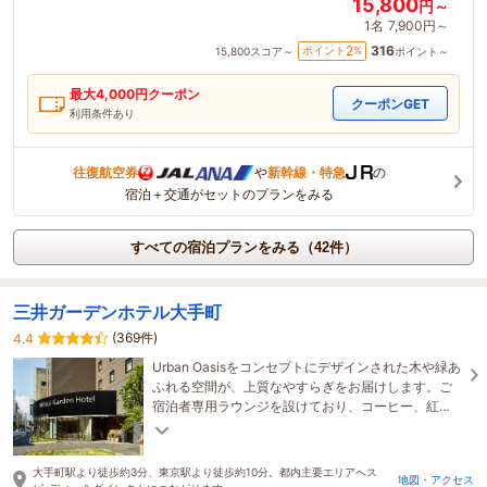
15,800
円～
1名
7,900円～
316
2
ポイント
%
15,800
スコア～
ポイント～
最大
4,000
円クーポン
クーポンGET
利用条件あり
往復航空券
や
新幹線・特急
の
宿泊＋交通がセットのプランをみる
すべての宿泊プランをみる（42件）
三井ガーデンホテル大手町
(369件)
4.4
Urban Oasisをコンセプトにデザインされた木や緑あ
ふれる空間が、上質なやすらぎをお届けします。ご
宿泊者専用ラウンジを設けており、コーヒー、紅
茶、小菓子をご用意しております。 （15:00～
22:00）
大手町駅より徒歩約3分、東京駅より徒歩約10分。都内主要エリアへス
地図・アクセス