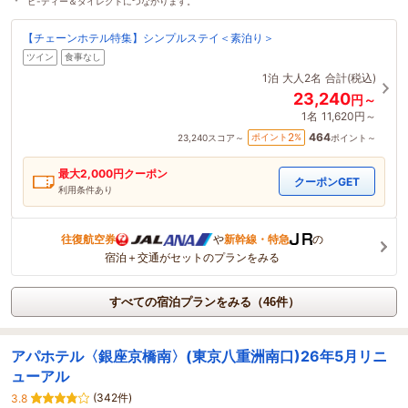
ピ-ディー＆ダイレクトにつながります。
【チェーンホテル特集】シンプルステイ＜素泊り＞
ツイン
食事なし
1泊
大人2名
合計(税込)
23,240
円～
1名
11,620円～
464
2
ポイント
%
23,240
スコア～
ポイント～
最大
2,000
円クーポン
クーポンGET
利用条件あり
往復航空券
や
新幹線・特急
の
宿泊＋交通がセットのプランをみる
すべての宿泊プランをみる（46件）
アパホテル〈銀座京橋南〉(東京八重洲南口)26年5月リニ
ューアル
(342件)
3.8