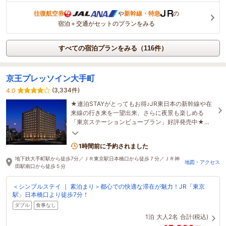
往復航空券
や
新幹線・特急
の
宿泊＋交通がセットのプランをみる
すべての宿泊プランをみる（116件）
京王プレッソイン大手町
(3,334件)
4.0
★連泊STAYがとってもお得♪JR東日本の新幹線や在
来線の行き来を一望出来、さらに夜景も楽しめる
「東京ステーションビュープラン」好評発売中★朝
食もリニューアル！
1時間前に予約されました
地下鉄大手町駅から徒歩7分／ＪＲ東京駅日本橋口から徒歩７分／ＪＲ神
地図・アクセス
田駅南口から徒歩５分
＜シンプルステイ ｜ 素泊まり＞都心での快適な滞在が魅力！JR「東京
駅」日本橋口より徒歩7分！
ダブル
食事なし
1泊
大人2名
合計(税込)