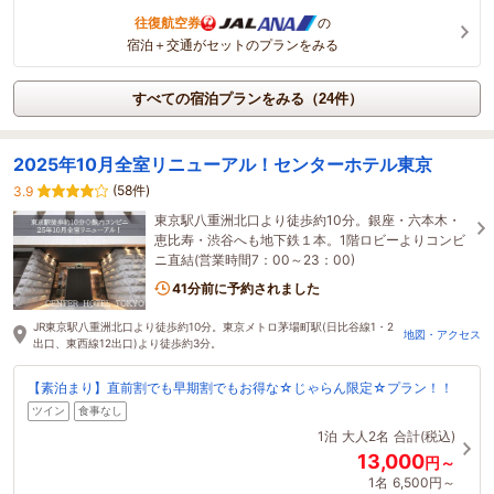
往復航空券
の
宿泊＋交通がセットのプランをみる
すべての宿泊プランをみる（24件）
2025年10月全室リニューアル！センターホテル東京
(58件)
3.9
東京駅八重洲北口より徒歩約10分。銀座・六本木・
恵比寿・渋谷へも地下鉄１本。1階ロビーよりコンビ
ニ直結(営業時間7：00～23：00)
41分前に予約されました
JR東京駅八重洲北口より徒歩約10分。東京メトロ茅場町駅(日比谷線1・2
地図・アクセス
出口、東西線12出口)より徒歩約3分。
【素泊まり】直前割でも早期割でもお得な☆じゃらん限定☆プラン！！
ツイン
食事なし
1泊
大人2名
合計(税込)
13,000
円～
1名
6,500円～