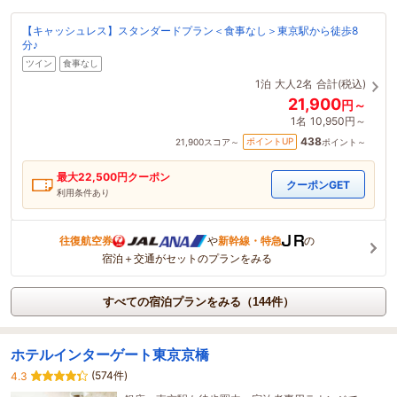
【キャッシュレス】スタンダードプラン＜食事なし＞東京駅から徒歩8
分♪
ツイン
食事なし
1泊
大人2名
合計(税込)
21,900
円～
1名
10,950円～
438
ポイントUP
21,900
スコア～
ポイント～
最大
22,500
円クーポン
クーポンGET
利用条件あり
往復航空券
や
新幹線・特急
の
宿泊＋交通がセットのプランをみる
すべての宿泊プランをみる（144件）
ホテルインターゲート東京京橋
(574件)
4.3