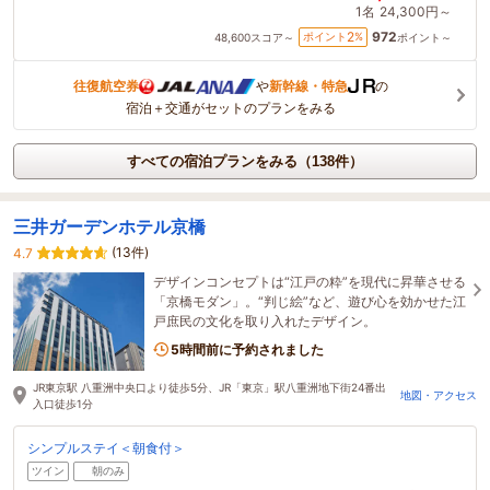
1名
24,300円～
972
2
ポイント
%
48,600
スコア～
ポイント～
往復航空券
や
新幹線・特急
の
宿泊＋交通がセットのプランをみる
すべての宿泊プランをみる（138件）
三井ガーデンホテル京橋
(13件)
4.7
デザインコンセプトは“江戸の粋”を現代に昇華させる
「京橋モダン」。“判じ絵”など、遊び心を効かせた江
戸庶民の文化を取り入れたデザイン。
5時間前に予約されました
JR東京駅 八重洲中央口より徒歩5分、JR「東京」駅八重洲地下街24番出
地図・アクセス
入口徒歩1分
シンプルステイ＜朝食付＞
ツイン
朝のみ