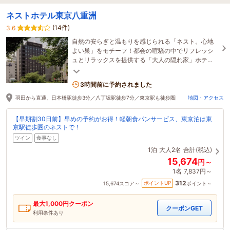
ネストホテル東京八重洲
(14件)
3.6
自然の安らぎと温もりを感じられる「ネスト。心地
よい巣」をモチーフ！都会の喧騒の中でリフレッシ
ュとリラックスを提供する「大人の隠れ家」ホテ
ル。東京駅徒歩圏、朝は軽朝食パンサービスあり。
3時間前に予約されました
羽田から直通、日本橋駅徒歩3分／八丁堀駅徒歩7分／東京駅も徒歩圏
地図・アクセス
【早期割30日前】早めの予約がお得！軽朝食パンサービス、東京泊は東
京駅徒歩圏のネストで！
ツイン
食事なし
1泊
大人2名
合計(税込)
15,674
円～
1名
7,837円～
312
ポイントUP
15,674
スコア～
ポイント～
最大
1,000
円クーポン
クーポンGET
利用条件あり