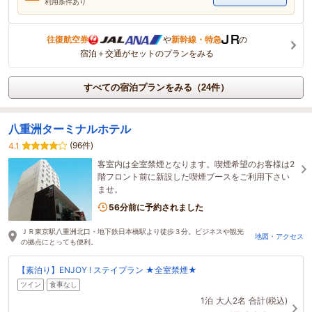
利用条件あり
往復航空券
や
新幹線・特急
の
宿泊＋交通がセットのプランをみる
すべての宿泊プランをみる（24件）
八重洲ターミナルホテル
(96件)
4.1
客室内は全室禁煙となります。喫煙希望のお客様は2
階フロント前に新設した喫煙ブースをご利用下さい
ませ。
56分前に予約されました
ＪＲ東京駅八重洲北口・地下鉄日本橋駅より徒歩３分。ビジネスや観光
地図・アクセス
の拠点にとっても便利。
【素泊り】ENJOY ! ステイプラン ★全室禁煙★
ツイン
食事なし
1泊
大人2名
合計(税込)