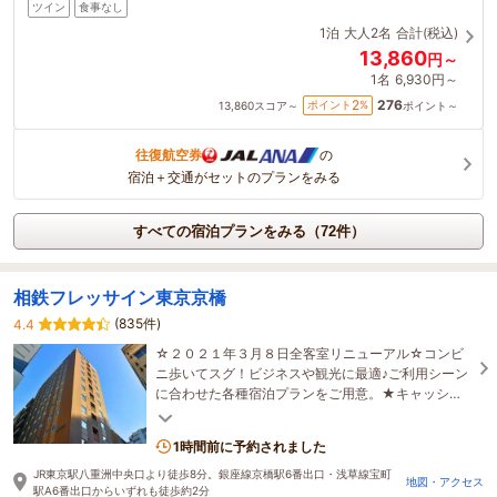
ツイン
食事なし
1泊
大人2名
合計(税込)
13,860
円～
1名
6,930円～
276
2
ポイント
%
13,860
スコア～
ポイント～
往復航空券
の
宿泊＋交通がセットのプランをみる
すべての宿泊プランをみる（72件）
相鉄フレッサイン東京京橋
(835件)
4.4
☆２０２１年３月８日全客室リニューアル☆コンビ
ニ歩いてスグ！ビジネスや観光に最適♪ご利用シーン
に合わせた各種宿泊プランをご用意。★キャッシュ
レス決済限定ホテル ※現金はご利用いただけません
★
1時間前に予約されました
JR東京駅八重洲中央口より徒歩8分。銀座線京橋駅6番出口・浅草線宝町
地図・アクセス
駅A6番出口からいずれも徒歩約2分