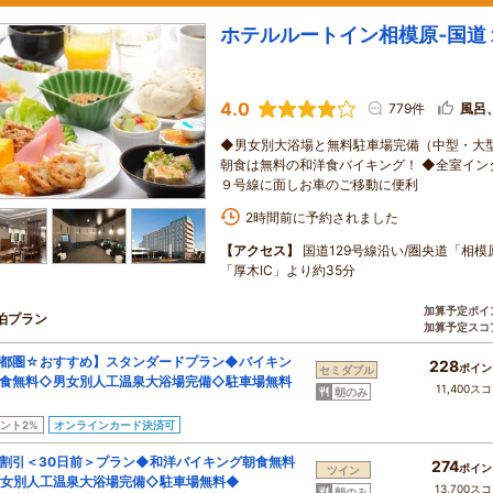
ホテルルートイン相模原‐国道
4.0
779件
風呂
◆男女別大浴場と無料駐車場完備（中型・大
朝食は無料の和洋食バイキング！ ◆全室イン
９号線に面しお車のご移動に便利
2時間前に予約されました
【アクセス】
国道129号線沿い/圏央道「相模
「厚木IC」より約35分
加算予定ポイ
泊プラン
加算予定スコ
都圏☆おすすめ】スタンダードプラン◆バイキン
228
ポイン
セミダブル
食無料◇男女別人工温泉大浴場完備◇駐車場無料
11,400ス
朝のみ
ント2%
オンラインカード決済可
割引＜30日前＞プラン◆和洋バイキング朝食無料
274
ポイン
ツイン
女別人工温泉大浴場完備◇駐車場無料◆
13,700ス
朝のみ