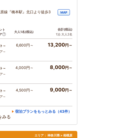
模原線『橋本駅』北口より徒歩3
MAP
。
合計
(税込)
ント
大人1名
(税込)
ア
1泊 大人2名
13,200
6,600円～
円～
ト～
コア～
8,000
4,000円～
円～
ト～
コア～
9,000
4,500円～
円～
ト～
コア～
宿泊プランをもっとみる（43件）
をみる
エリア：
神奈川県 > 相模原