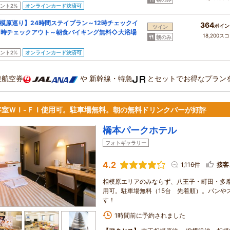
ント2%
オンラインカード決済可
模原巡り】24時間ステイプラン～12時チェックイ
364
ポイン
ツイン
2時チェックアウト～朝食バイキング無料◇大浴場
18,200ス
朝のみ
ント2%
オンラインカード決済可
復航空券
や
新幹線・特急
とセットでお得なプラン
客室ＷＩ-ＦＩ使用可。駐車場無料。朝の無料ドリンクバーが好評
橋本パークホテル
フォトギャラリー
4.2
1,116件
接客
相模原エリアのみならず、八王子・町田・多
用可。駐車場無料（15台 先着順）。パンや
す！
1時間前に予約されました