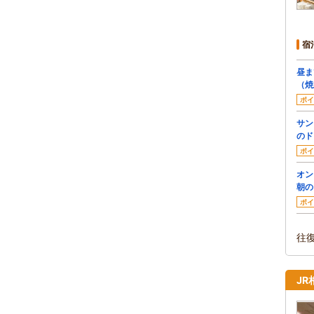
宿
昼ま
（焼
ポイ
サン
のド
ポイ
オン
朝の
ポイ
往
J