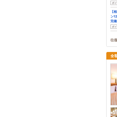
ポイ
【相
ン1
完備
ポイ
往
全