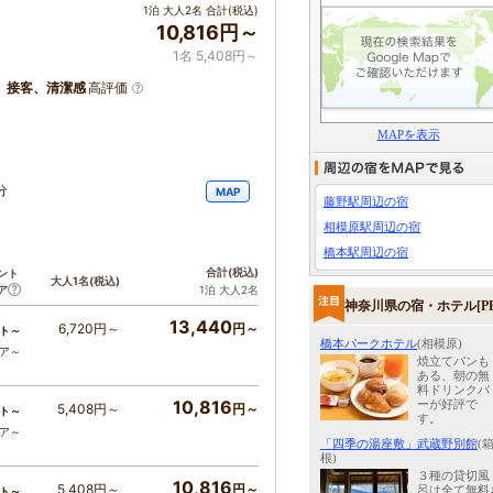
1泊 大人2名 合計(税込)
10,816円～
1名 5,408円～
、接客、清潔感
高評価
MAPを表示
分
MAP
藤野駅周辺の宿
相模原駅周辺の宿
橋本駅周辺の宿
合計
(税込)
ント
大人1名
(税込)
ア
1泊 大人2名
神奈川県の宿・ホテル[PR
13,440
6,720円～
円～
ト～
橋本パークホテル
(相模原)
コア～
焼立てパンも
ある、朝の無
料ドリンクバ
10,816
ーが好評で
5,408円～
円～
ト～
す。
コア～
「四季の湯座敷」武蔵野別館
(
根)
３種の貸切風
10,816
5,408円～
円～
呂は全て無料
ト～