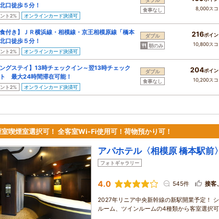
ダブル
北口徒歩５分！
8,000ス
食事なし
ント2%
オンラインカード決済可
食付き】ＪＲ横浜線・相模線・京王相模原線「橋本
216
ポイン
ダブル
北口徒歩５分！
10,800ス
朝のみ
ント2%
オンラインカード決済可
ングステイ】13時チェックイン～翌13時チェック
204
ポイン
ダブル
ト 最大24時間滞在可能！
10,200ス
食事なし
ント2%
オンラインカード決済可
煙室喫煙室選択可！ 全客室Wi-Fi使用可！荷物預かり可！
アパホテル〈相模原 橋本駅前
フォトギャラリー
4.0
545件
接客
2027年リニア中央新幹線の新駅開業予定！
ルーム、ツインルームの4種類から客室選択