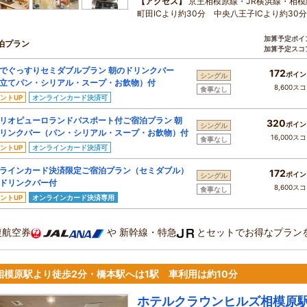
【アクセス】
京王相模原線・JR横浜線・相模
町田ICより約30分 中央八王子ICより約30分
加算予定ポイ
泊プラン
加算予定スコ
でぐっすりセミダブルプラン 朝のドリンクバー
172
ポイン
シングル
立てパン・シリアル・スープ・お飲物）付
8,600ス
食事なし
ントUP
オンラインカード決済可
リオピューロランドパスポート付ご宿泊プラン 朝
320
ポイン
シングル
リンクバー（パン・シリアル・スープ・お飲物）付
16,000ス
食事なし
ントUP
オンラインカード決済可
ラインカード決済限定ご宿泊プラン（セミダブル）
172
ポイン
シングル
ドリンクバー付
8,600ス
食事なし
ントUP
オンラインカード決済専用
復航空券
や
新幹線・特急
とセットでお得なプラン
R相模原駅より徒歩2分・橋本駅へは1駅 車利用は約10分
ホテルクラウンヒルズ相模原