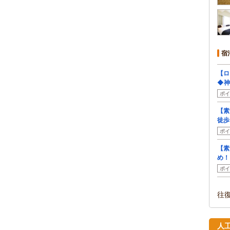
宿
【ロ
◆神
ポイ
【素
徒歩
ポイ
【素
め！
ポイ
往
人