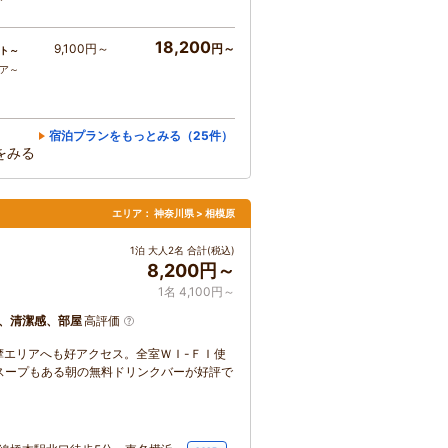
18,200
9,100円～
円～
ト～
コア～
宿泊プランをもっとみる（25件）
をみる
エリア：
神奈川県 > 相模原
1泊 大人2名 合計(税込)
8,200円～
1名 4,100円～
、清潔感、部屋
高評価
摩エリアへも好アクセス。全室ＷＩ-ＦＩ使
スープもある朝の無料ドリンクバーが好評で