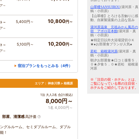
コア～
山翠楼SANSUIROU
(湯河原・真
鶴・小田原)
【山翠楼】とろける舌触りに感
動、自家製湯葉の上品な旨み
10,800
5,400円～
円～
ト～
湯河原温泉 元祖みかん風呂の
コア～
宿 アポロ荘本館
(湯河原・真
鶴・小田原)
★特定日以外大浴場貸切ＯＫ
10,200
5,100円～
円～
★●お部屋食プランが人気●
ト～
コア～
若松 箱根湯河原
(湯河原・真
鶴・小田原)
朝夕お部屋食★口コミ接客５．
０★夕食５．０★若松 箱根湯
宿泊プランをもっとみる（4件）
河原
※「注目の宿・ホテル」とは、
エリア：
神奈川県 > 相模原
ご覧になっている県の注目宿・
ホテルをご紹介しております。
〉
1泊 大人2名 合計(税込)
8,000円～
1名 4,000円～
、部屋、清潔感
高評価
 シングルルーム、セミダブルルーム、ダブル
可能！