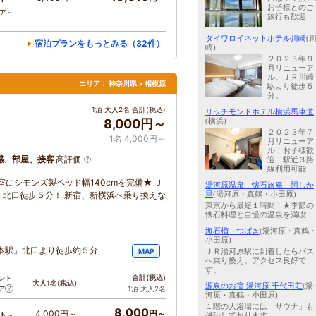
お子様とのご
コア～
旅行も歓迎
ダイワロイネットホテル川崎
(
宿泊プランをもっとみる（32件）
崎)
２０２３年９
月リニューア
ル。ＪＲ川崎
エリア：
神奈川県 > 相模原
駅より徒歩５
分。
〉
1泊 大人2名 合計(税込)
リッチモンドホテル横浜馬車道
(横浜)
8,000円～
２０２３年７
1名 4,000円～
月リニューア
ル！お子様歓
感、部屋、接客
高評価
迎！駅近３路
線利用可能
にシモンズ製ベッド幅140cmを完備★ Ｊ
湯河原温泉 懐石旅庵 阿しか
里
(湯河原・真鶴・小田原)
北口徒歩５分！ 新宿、新横浜へ乗り換えな
東京から最短１時間！★季節の
懐石料理と自慢の温泉を満喫！
海石榴 つばき
(湯河原・真鶴
小田原)
本駅」北口より徒歩約５分
ＪＲ湯河原駅に到着したらバス
MAP
へ乗り換え。アクセス良好で
す。
合計
(税込)
ント
大人1名
(税込)
源泉のお宿 湯河原 千代田荘
(湯
ア
1泊 大人2名
河原・真鶴・小田原)
１階の大浴場には「サウナ」も
8,000
4,000円～
円～
ト～
併設しております。