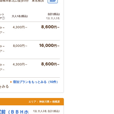
線橋本駅北口徒歩5分 東名横浜
MAP
合計
(税込)
ント
大人1名
(税込)
ア
1泊 大人2名
8,600
4,300円～
円～
ト～
コア～
16,000
8,000円～
円～
ト～
コア～
8,600
4,300円～
円～
ト～
コア～
宿泊プランをもっとみる（10件）
をみる
エリア：
神奈川県 > 相模原
駅前（ＢＢＨホ
1泊 大人2名 合計(税込)