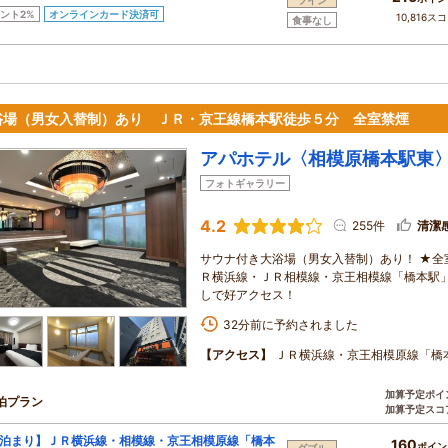
ツイン
ント2%
オンラインカード決済可
10,816ス
食事なし
浴場（男女入替制）あり ＪＲ・京王線橋本駅徒歩５分 全室禁煙
アパホテル〈相模原橋本駅東
フォトギャラリー
4.2
255件
清潔
サウナ付き大浴場（男女入替制）あり！ ★全室
Ｒ横浜線・ＪＲ相模線・京王相模線「橋本駅」
しで好アクセス！
32分前に予約されました
【アクセス】
ＪＲ横浜線・京王相模原線「橋
加算予定ポイ
泊プラン
加算予定スコ
泊まり】ＪＲ横浜線・相模線・京王相模原線「橋本
160
ポイン