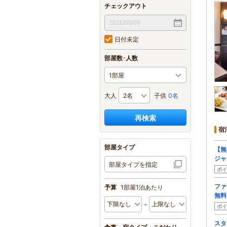
チェックアウト
日付未定
部屋数･人数
大人
子供
0名
再検索
宿
部屋タイプ
【無
ジャ
部屋タイプを指定
ポイ
ファ
予算
1部屋1泊あたり
無料
ポイ
スタ