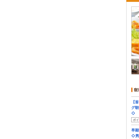
宿
【首
グ朝
◇
ポイ
早期
◇男