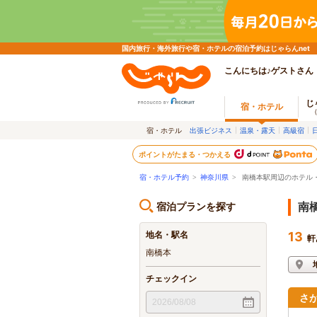
国内旅行・海外旅行や宿・ホテルの宿泊予約はじゃらんnet
こんにちは♪ゲストさん
じ
宿・ホテル
宿・ホテル
出張ビジネス
温泉・露天
高級宿
ポイントがたまる・つかえる
宿・ホテル予約
>
神奈川県
>
南橋本駅周辺のホテル
宿泊プランを探す
南
地名・駅名
13
軒
南橋本
チェックイン
さ