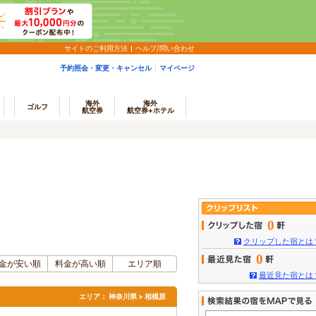
サイトのご利用方法
ヘルプ/問い合わせ
予約照会・変更・キャンセル
マイページ
海外
海外
ゴルフ
航空券
航空券+ホテル
0
クリップした宿とは
0
金が安い順
料金が高い順
エリア順
最近見た宿とは
エリア：
神奈川県 > 相模原