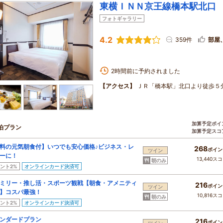
東横ＩＮＮ京王線橋本駅北口
フォトギャラリー
4.2
359件
部屋
2時間前に予約されました
【アクセス】
ＪＲ「橋本駅」北口より徒歩５
加算予定ポイ
泊プラン
加算予定スコ
料の元気朝食付】いつでも安心価格♪ビジネス・レ
268
ポイン
ツイン
ーに！
13,440ス
朝のみ
ント2%
オンラインカード決済可
ミリー・推し活・スポーツ観戦【朝食・アメニティ
216
ポイン
ツイン
】コスパ最強！
10,816ス
朝のみ
ント2%
オンラインカード決済可
ンダードプラン
216
ポイン