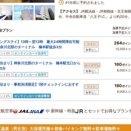
41分前に予約されました
【アクセス】
JR横浜線・JR相模線・京王相
分。中央自動車道「八王子I.C.」より約20分
加算予定ポイ
泊プラン
加算予定スコ
ングステイ】13時～翌13時 最大24時間滞在可能
264
ポイン
ツイン
奈川北部のターミナル 橋本駅徒歩3分
13,200ス
食事なし
ント2%
オンラインカード決済可
泊まり】神奈川北部のターミナル 橋本駅北口から
160
ポイン
セミダブル
3分
8,000ス
食事なし
ント2%
オンラインカード決済可
泊まり・事前決済限定】1秒チェックインにおすす
180
ポイン
ツイン
9,000ス
食事なし
ント2%
オンラインカード決済専用
復航空券
や
新幹線・特急
とセットでお得なプラン
工温泉（男女別）大浴場完備☆朝食バイキング無料☆駐車場無料☆