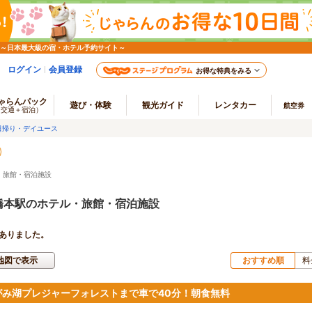
 ～日本最大級の宿・ホテル予約サイト～
ログイン
会員登録
お得な特典をみる
ゃらんパック
遊び・体験
観光ガイド
レンタカー
航空券
（交通＋宿泊）
日帰り・デイユース
・旅館・宿泊施設
橋本駅のホテル・旅館・宿泊施設
ありました。
地図で表示
おすすめ順
料
がみ湖プレジャーフォレストまで車で40分！朝食無料