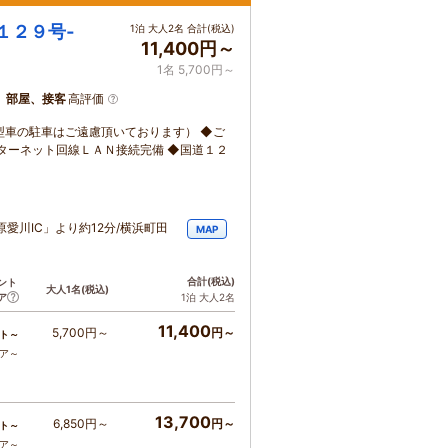
１２９号‐
1泊 大人2名 合計(税込)
11,400円～
1名 5,700円～
、部屋、接客
高評価
型車の駐車はご遠慮頂いております） ◆ご
ターネット回線ＬＡＮ接続完備 ◆国道１２
原愛川IC」より約12分/横浜町田
MAP
合計
(税込)
ント
大人1名
(税込)
ア
1泊 大人2名
11,400
5,700円～
円～
ト～
コア～
13,700
6,850円～
円～
ト～
コア～