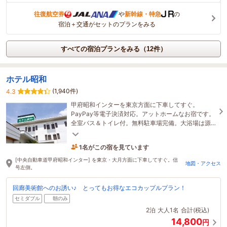
往復航空券
や
新幹線・特急
の
宿泊＋交通がセットのプランをみる
すべての宿泊プランをみる（12件）
ホテル昭和
(1,940件)
4.3
甲府昭和インターを東京方面に下車してすぐ。
PayPay等電子決済対応。アットホームなお宿です。
全室バス＆トイレ付。無料駐車場完備。大浴場は源
泉100％の温泉、全室無料Wi-Fi完備。全室空気清浄
機完備。
1名がこの宿を見ています
1時間前に予約されました
[中央自動車道甲府昭和インター] を東京・大月方面に下車してすぐ。信
地図・アクセス
号左側。
回廊美術館へのお誘い♪ とってもお得なエコカップルプラン！
セミダブル
朝のみ
2泊
大人1名
合計(税込)
14,800
円