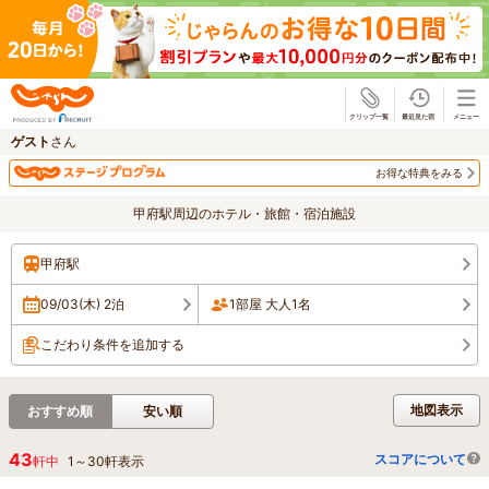
じゃらん
ゲスト
さん
お得な特典をみる
甲府駅周辺のホテル・旅館・宿泊施設
甲府駅
09/03(木) 2泊
1部屋 大人1名
こだわり条件を追加する
地図表示
おすすめ順
安い順
43
スコアについて
軒中
1
～
30
軒表示