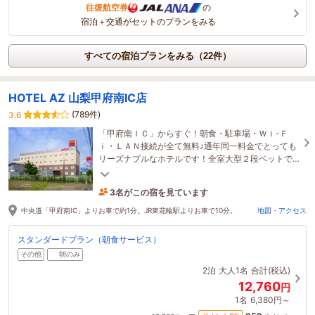
往復航空券
の
宿泊＋交通がセットのプランをみる
すべての宿泊プランをみる（22件）
HOTEL AZ 山梨甲府南IC店
(789件)
3.6
「甲府南ＩＣ」からすぐ！朝食・駐車場・Ｗｉ-Ｆ
ｉ・ＬＡＮ接続が全て無料♪通年同一料金でとっても
リーズナブルなホテルです！全室大型２段ベットで
ご家族旅行やビジネスにも♪100円ショップ併設で便
利☆
3名がこの宿を見ています
31分前に予約されました
中央道「甲府南IC」よりお車で約1分。JR東花輪駅よりお車で10分。
地図・アクセス
スタンダードプラン（朝食サービス）
その他
朝のみ
2泊
大人1名
合計(税込)
12,760
円
1名
6,380円～