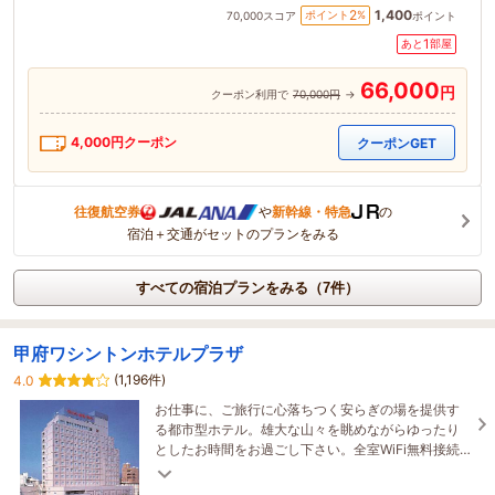
1,400
2
ポイント
%
70,000
スコア
ポイント
1
あと
部屋
66,000
円
クーポン利用で
70,000円
→
4,000
円クーポン
クーポンGET
往復航空券
や
新幹線・特急
の
宿泊＋交通がセットのプランをみる
すべての宿泊プランをみる（7件）
甲府ワシントンホテルプラザ
(1,196件)
4.0
お仕事に、ご旅行に心落ちつく安らぎの場を提供す
る都市型ホテル。雄大な山々を眺めながらゆったり
としたお時間をお過ごし下さい。全室WiFi無料接続
＆加湿空気清浄機＆枕元にUSBコンセント完備。