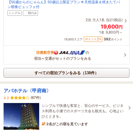
【50歳からのじゃらん】50歳以上限定プラン☆天然温泉＆焼きたてパ
ン朝食ビュッフェ付
シングル
朝のみ
2泊
大人1名
合計(税込)
19,600
円
1名
9,800円～
392
2
ポイント
%
19,600
スコア
ポイント
往復航空券
の
宿泊＋交通がセットのプランをみる
すべての宿泊プランをみる（138件）
アパホテル〈甲府南〉
(67件)
4.0
シンプルで快適な客室と、安心のサービス。ビジネ
ス利用も小瀬でのスポーツ大会も観光も。心地よい
ひとときを。
2名がこの宿を見ています
1時間前に予約されました