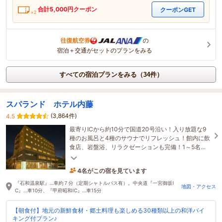
合計
5,000
円クーポン
クーポンGET
×2
往復航空券
の
宿泊＋交通がセットのプランをみる
すべての宿泊プランをみる（34件）
スパランド ホテル内藤
(3,864件)
4.5
最寄りICから約10分で国道20号沿い！入り放題な9
種のお風呂と4種のサウナでリフレッシュ！館内に飲
食店、岩盤浴、リラクゼーションも完備！1～5名様
で泊まれる和室はファミリーにも大人気♪
4名がこの宿を見ています
40分前に予約されました
『石和温泉駅』…車約７分（定期シャトルバス有）。中央道『一宮御坂I
地図・アクセス
C』…車10分、『甲府昭和IC』…車15分
【朝食付】地元の新鮮食材・郷土料理も楽しめる30種類以上の和洋バイ
キング付プラン♪