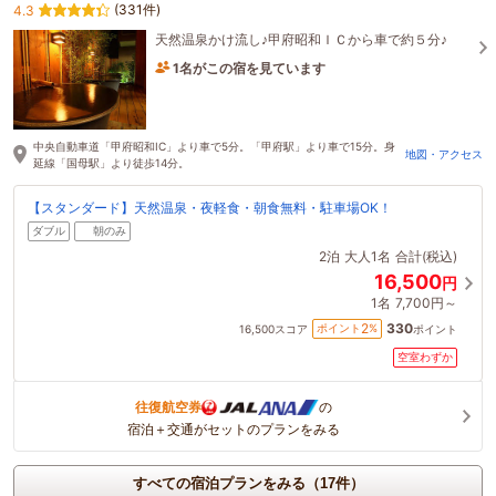
(331件)
4.3
天然温泉かけ流し♪甲府昭和ＩＣから車で約５分♪
1名がこの宿を見ています
38分前に予約されました
中央自動車道「甲府昭和IC」より車で5分。「甲府駅」より車で15分。身
地図・アクセス
延線「国母駅」より徒歩14分。
【スタンダード】天然温泉・夜軽食・朝食無料・駐車場OK！
ダブル
朝のみ
2泊
大人1名
合計(税込)
16,500
円
1名
7,700円～
330
2
ポイント
%
16,500
スコア
ポイント
空室わずか
往復航空券
の
宿泊＋交通がセットのプランをみる
すべての宿泊プランをみる（17件）