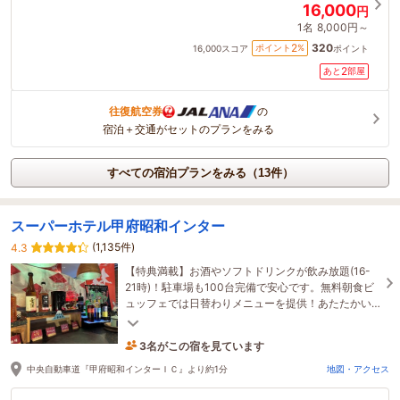
16,000
円
1名
8,000円～
320
2
ポイント
%
16,000
スコア
ポイント
2
あと
部屋
往復航空券
の
宿泊＋交通がセットのプランをみる
すべての宿泊プランをみる（13件）
スーパーホテル甲府昭和インター
(1,135件)
4.3
【特典満載】お酒やソフトドリンクが飲み放題(16-
21時)！駐車場も100台完備で安心です。無料朝食ビ
ュッフェでは日替わりメニューを提供！あたたかい
おもてなしで価格以上の満足をお約束します。
3名がこの宿を見ています
たった今予約されました
中央自動車道『甲府昭和インターＩＣ』より約1分
地図・アクセス