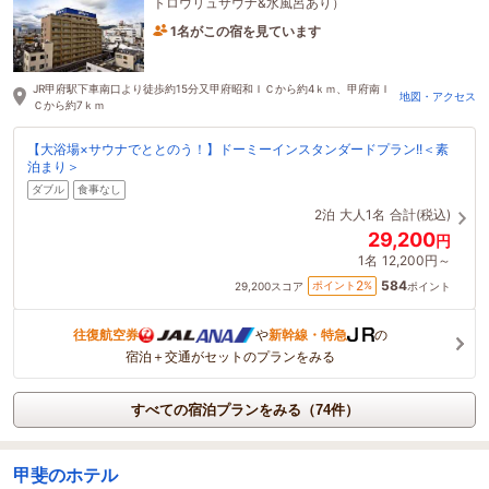
トロウリュサウナ&水風呂あり）
1名がこの宿を見ています
33分前に予約されました
JR甲府駅下車南口より徒歩約15分又甲府昭和ＩＣから約4ｋｍ、甲府南Ｉ
地図・アクセス
Ｃから約7ｋｍ
【大浴場×サウナでととのう！】ドーミーインスタンダードプラン!!＜素
泊まり＞
ダブル
食事なし
2泊
大人1名
合計(税込)
29,200
円
1名
12,200円～
584
2
ポイント
%
29,200
スコア
ポイント
往復航空券
や
新幹線・特急
の
宿泊＋交通がセットのプランをみる
すべての宿泊プランをみる（74件）
甲斐のホテル