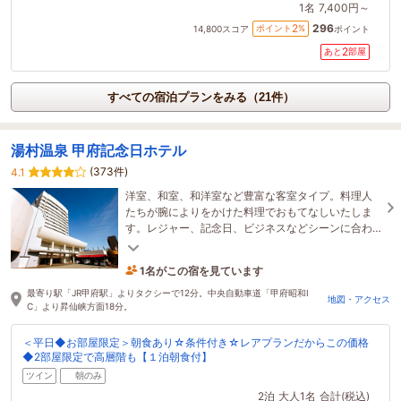
1名
7,400円～
296
2
ポイント
%
14,800
スコア
ポイント
2
あと
部屋
すべての宿泊プランをみる（21件）
湯村温泉 甲府記念日ホテル
(373件)
4.1
洋室、和室、和洋室など豊富な客室タイプ。料理人
たちが腕によりをかけた料理でおもてなしいたしま
す。レジャー、記念日、ビジネスなどシーンに合わ
せた宿泊プラン。あなた好みがきっと見つかりま
す。
1名がこの宿を見ています
41分前に予約されました
最寄り駅「JR甲府駅」よりタクシーで12分。中央自動車道「甲府昭和I
地図・アクセス
C」より昇仙峡方面18分。
＜平日◆お部屋限定＞朝食あり☆条件付き☆レアプランだからこの価格
◆2部屋限定で高層階も【１泊朝食付】
ツイン
朝のみ
2泊
大人1名
合計(税込)