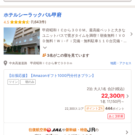
ホテルシーラックパル甲府
(1,643件)
4.5
甲府昭和ＩＣから３００Ｍ。最高級ベットと大きな
ユニットバスで寛ぎタイムを満喫！朝食無料！ＶＯ
Ｄ無料！Ｗｉ-Ｆｉ完備・無料駐車１１０台完備・ビ
ジネスはもちろん春休みの家族旅行にも！
3名がこの宿を見ています
6時間前に予約されました
中央高速道路 甲府昭和ＩＣから車で３００ｍ
地図・アクセス
【出張応援】【Amazonギフト1000円分付きプラン】
ツイン
朝のみ
2泊
大人1名
合計(税込)
22,300
円
1名
11,150円～
444
2
ポイント
%
22,300
スコア
ポイント
3
あと
部屋
往復航空券
や
新幹線・特急
の