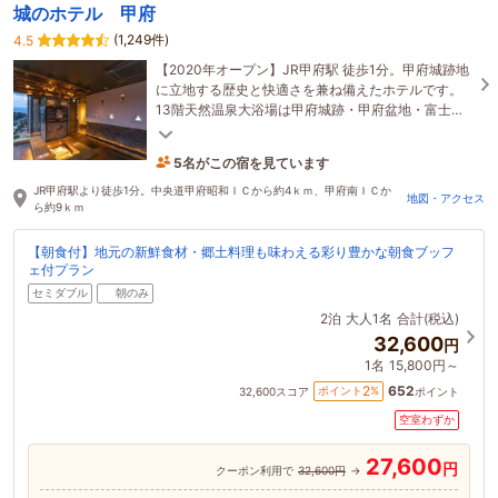
城のホテル 甲府
(1,249件)
4.5
【2020年オープン】JR甲府駅 徒歩1分。甲府城跡地
に立地する歴史と快適さを兼ね備えたホテルです。
13階天然温泉大浴場は甲府城跡・甲府盆地・富士山
が一望。1階では山梨県産のワインをご堪能頂けま
す。
5名がこの宿を見ています
たった今予約されました
JR甲府駅より徒歩1分。中央道甲府昭和ＩＣから約4ｋｍ、甲府南ＩＣか
地図・アクセス
ら約9ｋｍ
【朝食付】地元の新鮮食材・郷土料理も味わえる彩り豊かな朝食ブッフ
ェ付プラン
セミダブル
朝のみ
2泊
大人1名
合計(税込)
32,600
円
1名
15,800円～
652
2
ポイント
%
32,600
スコア
ポイント
空室わずか
27,600
円
クーポン利用で
32,600円
→