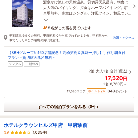
源泉かけ流しの天然温泉。貸切露天風呂有。朝食は
大人気のバイキング。夕食はハーフバイキング。駐
車場無料、客室はシングル、洋風ツイン、和風つい
ん、和洋室の４タイプ。
5名がこの宿を見ています
たった今予約されました
平面駐車場９０台無料。甲府昭和ICから車でわずか１５分。甲府駅から
地図・アクセス
車でたった８分の環境の良い好立地。
【BBHグループ約160店舗記念！高橋英樹＆真麻一押し】手作り朝食付
プラン～貸切露天風呂無料～
シングル
朝のみ
2泊
大人1名
合計(税込)
17,520
円
1名
8,760円～
348
2
ポイント
%
17,520
スコア
ポイント
すべての宿泊プランをみる（8件）
ホテルクラウンヒルズ甲府 甲府駅前
(1,035件)
3.6