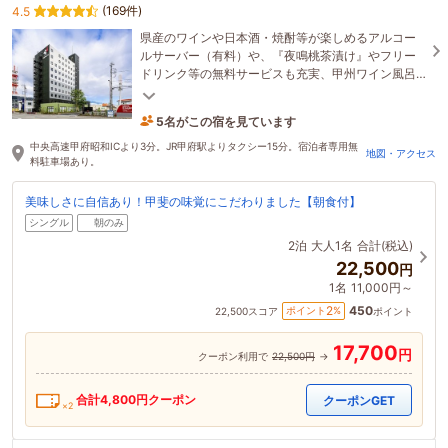
(169件)
4.5
県産のワインや日本酒・焼酎等が楽しめるアルコー
ルサーバー（有料）や、『夜鳴桃茶漬け』やフリー
ドリンク等の無料サービスも充実、甲州ワイン風呂
の男女専用大浴場やサウナ、『駐車無料』も魅力♪
5名がこの宿を見ています
34分前に予約されました
中央高速甲府昭和ICより3分。JR甲府駅よりタクシー15分。宿泊者専用無
地図・アクセス
料駐車場あり。
美味しさに自信あり！甲斐の味覚にこだわりました【朝食付】
シングル
朝のみ
2泊
大人1名
合計(税込)
22,500
円
1名
11,000円～
450
2
ポイント
%
22,500
スコア
ポイント
17,700
円
クーポン利用で
22,500円
→
合計
4,800
円クーポン
クーポンGET
×2