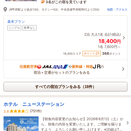
3名がこの宿を見ています
10分前に予約されました
JR甲府駅より徒歩13分、タクシー5分。中央高速甲府昭和ICより20分
地図・アクセス
基本プラン
シングル
食事なし
2泊
大人1名
合計(税込)
18,400
円
1名
7,600円～
368
2
ポイント
%
18,400
スコア
ポイント
往復航空券
や
新幹線・特急
の
宿泊＋交通がセットのプランをみる
すべての宿泊プランをみる（18件）
ホテル ニューステーション
(751件)
3.8
【朝食内容変更のお知らせ】2026年8月1日（土）か
ら、朝食の内容を変更いたします。ご理解を賜りま
すよう、よろしくお願い申し上げます。※詳細はTOP