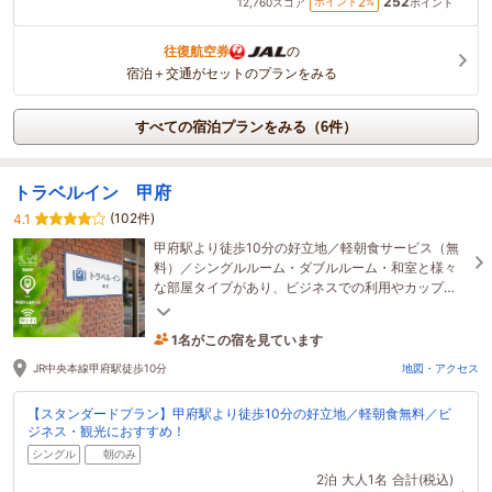
252
2
ポイント
%
12,760
スコア
ポイント
往復航空券
の
宿泊＋交通がセットのプランをみる
すべての宿泊プランをみる（6件）
トラベルイン 甲府
(102件)
4.1
甲府駅より徒歩10分の好立地／軽朝食サービス（無
料）／シングルルーム・ダブルルーム・和室と様々
な部屋タイプがあり、ビジネスでの利用やカップ
ル・ファミリー・グループ旅行におすすめです。
1名がこの宿を見ています
10時間前に予約されました
JR中央本線甲府駅徒歩10分
地図・アクセス
【スタンダードプラン】甲府駅より徒歩10分の好立地／軽朝食無料／ビ
ジネス・観光におすすめ！
シングル
朝のみ
2泊
大人1名
合計(税込)