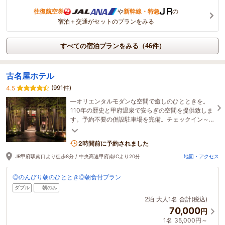
往復航空券
や
新幹線・特急
の
宿泊＋交通がセットのプランをみる
すべての宿泊プランをみる（46件）
古名屋ホテル
(991件)
4.5
―オリエンタルモダンな空間で癒しのひとときを。
110年の歴史と甲府温泉で安らぎの空間を提供致しま
す。予約不要の併設駐車場を完備。チェックイン～
アウトまで駐車料金サービス。
2時間前に予約されました
JR甲府駅南口より徒歩8分 / 中央高速甲府南ICより20分
地図・アクセス
◎のんびり朝のひととき◎朝食付プラン
ダブル
朝のみ
2泊
大人1名
合計(税込)
70,000
円
1名
35,000円～