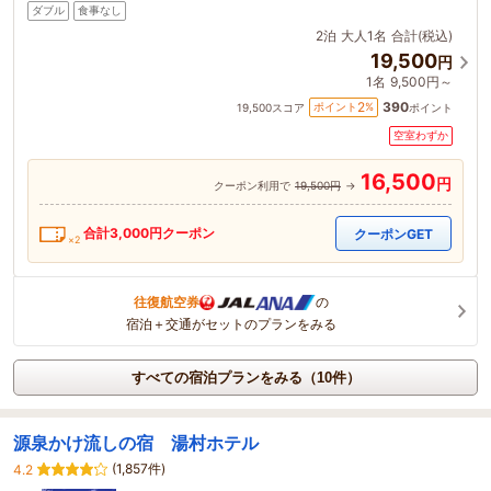
ダブル
食事なし
2泊
大人1名
合計(税込)
19,500
円
1名
9,500円～
390
2
ポイント
%
19,500
スコア
ポイント
空室わずか
16,500
円
クーポン利用で
19,500円
→
合計
3,000
円クーポン
クーポンGET
×2
往復航空券
の
宿泊＋交通がセットのプランをみる
すべての宿泊プランをみる（10件）
源泉かけ流しの宿 湯村ホテル
(1,857件)
4.2