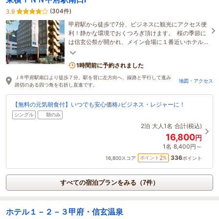
(304件)
3.9
甲府駅から徒歩で7分、ビジネスに観光にアクセス便
利！静かな環境でおくつろぎ頂けます。 桜の季節に
は信玄公祭が開かれ、メイン会場に１番近いホテル
です。ゆったり広々したロビーと無料朝食が自慢で
す。
1時間前に予約されました
ＪＲ甲府駅南口より徒歩７分。駅を背に左方向へ、線路と平行して進み
地図・アクセス
踏切のある四つ角を右折し直進です。
【無料の元気朝食付】いつでも安心価格♪ビジネス・レジャーに！
シングル
朝のみ
2泊
大人1名
合計(税込)
16,800
円
1名
8,400円～
336
2
ポイント
%
16,800
スコア
ポイント
すべての宿泊プランをみる（7件）
ホテル１－２－３甲府・信玄温泉