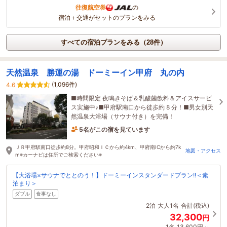
往復航空券
の
宿泊＋交通がセットのプランをみる
すべての宿泊プランをみる（28件）
天然温泉 勝運の湯 ドーミーイン甲府 丸の内
(1,096件)
4.6
■時間限定 夜鳴きそば＆乳酸菌飲料＆アイスサービ
ス実施中♪■甲府駅南口から徒歩約 8 分！■男女別天
然温泉大浴場（サウナ付き）を完備！
5名がこの宿を見ています
10分前に予約されました
ＪＲ甲府駅南口徒歩約8分。甲府昭和ＩＣから約4km、甲府南ICから約7k
地図・アクセス
m※カーナビは住所でご検索ください※
【大浴場×サウナでととのう！】ドーミーインスタンダードプラン!!＜素
泊まり＞
ダブル
食事なし
2泊
大人1名
合計(税込)
32,300
円
1名
13,600円～