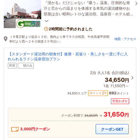
『浸かる』だけじゃない『吸う』温泉。圧倒的な発
汗と芯からの温まりを体感する本気の湯治建物やお
部屋は古い昭和レトロな湯治宿。温泉宿・ホテル総
選挙2025「湯治ウエルネス部門」全国2位を受賞
2時間前に予約されました
ＪＲ竜王駅より徒歩１２分。都内より車で９０分程度。中央高速甲府昭
地図・アクセス
和ICより西へ２キロ国道２０号沿い。
【スタンダード湯治用の朝食付】健康・若返り・美しさを一度に手に入
れられるラドン温泉宿泊プラン
和室
朝のみ
2泊
大人1名
合計(税込)
34,650
円
1名
11,550円～
692
2
ポイント
%
34,650
スコア
ポイント
空室わずか
31,650
円
クーポン利用で
34,650円
→
3,000
円クーポン
クーポンGET