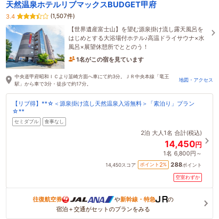
天然温泉ホテルリブマックスBUDGET甲府
(1,507件)
3.4
【世界遺産富士山】を望む源泉掛け流し露天風呂を
はじめとする大浴場付ホテル♪高温ドライサウナ×水
風呂×展望休憩所でととのう！
1名がこの宿を見ています
20分前に予約されました
中央道甲府昭和ＩＣより韮崎方面へ車にて約3分。ＪＲ中央本線「竜王
地図・アクセス
駅」から車で3分・徒歩で約17分。
【リブ得】**☆＜源泉掛け流し天然温泉入浴無料＞「素泊り」プラン
☆**
セミダブル
食事なし
2泊
大人1名
合計(税込)
14,450
円
1名
6,800円～
288
2
ポイント
%
14,450
スコア
ポイント
空室わずか
往復航空券
や
新幹線・特急
の
宿泊＋交通がセットのプランをみる