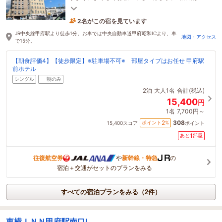
ページの写真をご確認ください。
2名がこの宿を見ています
3時間前に予約されました
JR中央線甲府駅より徒歩1分。お車では中央自動車道甲府昭和ICより、車
地図・アクセス
で15分。
【朝食評価4】【徒歩限定】※駐車場不可※ 部屋タイプはお任せ 甲府駅
前ホテル
シングル
朝のみ
2泊
大人1名
合計(税込)
15,400
円
1名
7,700円～
308
2
ポイント
%
15,400
スコア
ポイント
1
あと
部屋
往復航空券
や
新幹線・特急
の
宿泊＋交通がセットのプランをみる
すべての宿泊プランをみる（2件）
東横ＩＮＮ甲府駅南口Ⅰ