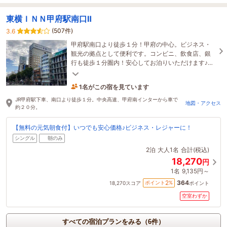
東横ＩＮＮ甲府駅南口Ⅱ
(507件)
3.6
甲府駅南口より徒歩１分！甲府の中心。ビジネス・
観光の拠点として便利です。コンビニ、飲食店、銀
行も徒歩１分圏内！安心してお泊りいただけます♪綺
麗なお部屋で、おくつろぎください。
1名がこの宿を見ています
20分前に予約されました
JR甲府駅下車、南口より徒歩１分。中央高速、甲府南インターから車で
地図・アクセス
約２０分。
【無料の元気朝食付】いつでも安心価格♪ビジネス・レジャーに！
シングル
朝のみ
2泊
大人1名
合計(税込)
18,270
円
1名
9,135円～
364
2
ポイント
%
18,270
スコア
ポイント
空室わずか
すべての宿泊プランをみる（6件）