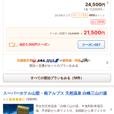
24,500
円
1名
11,000円～
490
2
ポイント
%
24,500
スコア
ポイント
3
あと
部屋
21,500
円
クーポン利用で
24,500円
→
合計
3,000
円クーポン
クーポンGET
×2
往復航空券
や
新幹線・特急
の
宿泊＋交通がセットのプランをみる
すべての宿泊プランをみる（58件）
スーパーホテル山梨・南アルプス 天然温泉 白峰三山の湯
(360件)
4.3
男女別天然温泉「白峰三山の湯」☆無料駐車場完
備、甲府駅から車で２５分。韮崎駅から車で２０分