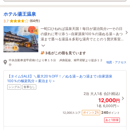
ホテル湯王温泉
(64件)
3.7
━蛇口ひねれば温泉天国！毎日が湯治気分♪━その日
の疲れに寄り添う─自家源泉100％の湯ぬる湯～あつ
湯まで選べる湯温＆多彩な湯舟でととのう贅沢客室
バスや洗面全て天然温泉4t車未満無料駐車OK！
3名がこの宿を見ています
2時間前に予約されました
中央自動車道甲府南I.Cより車１５分 JR身延線、南甲府駅より徒歩１２
地図・アクセス
分
【タイムSALE】＼最大20％OFF！／ぬる湯～あつ湯まで♪自家源泉
100％の極楽気分＜素泊まり＞
シングル
食事なし
2泊
大人1名
合計(税込)
12,000
円
1名
6,000円～
240
2
ポイント
%
12,000
スコア
ポイント
1
あと
部屋