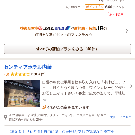
646
2
ポイント
%
32,300
スコア
ポイント
1
あと
部屋
往復航空券
や
新幹線・特急
の
宿泊＋交通がセットのプランをみる
すべての宿泊プランをみる（40件）
センティアホテル内藤
(1,184件)
4.0
自慢の朝食は甲州名物を取り入れた『小鉢ビュッフ
ェ』。ほうとうや鳥もつ煮、ワインカレーなどぜひ
お召し上がり下さい！客室は広めの造りで、平地駐
車場は50台、カメラ付きバイク置き場を12台分完
備。
4名がこの宿を見ています
2時間前に予約されました
JR甲府駅南口より徒歩13約分 タクシーでは5分。 中央道甲府南ICより甲
地図・アクセス
府駅方面へ向かい約20分
【素泊り】甲府の街を自由に楽しむ♪便利な立地で気楽なご滞在を。