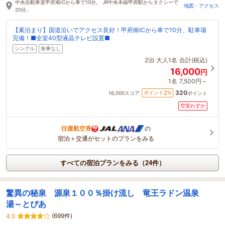
中央自動車道甲府南ICから車で10分。 JR中央本線甲府駅からタクシーで
地図・アクセス
20分。
【素泊まり】国道沿いでアクセス良好！甲府南ICから車で10分、駐車場
完備！■全室40型液晶テレビ設置■
シングル
食事なし
2泊
大人1名
合計(税込)
16,000
円
1名
7,500円～
320
2
ポイント
%
16,000
スコア
ポイント
空室わずか
往復航空券
の
宿泊＋交通がセットのプランをみる
すべての宿泊プランをみる（24件）
驚異の秘泉 源泉１００％掛け流し 竜王ラドン温泉
湯～とぴあ
(699件)
4.0