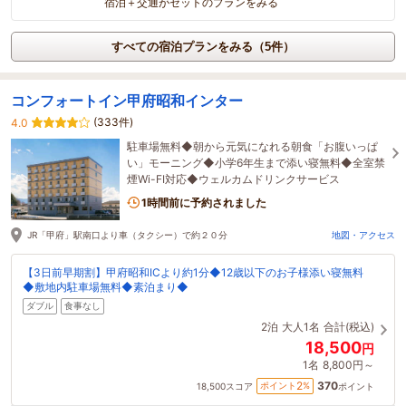
宿泊＋交通がセットのプランをみる
すべての宿泊プランをみる（5件）
コンフォートイン甲府昭和インター
(333件)
4.0
駐車場無料◆朝から元気になれる朝食「お腹いっぱ
い」モーニング◆小学6年生まで添い寝無料◆全室禁
煙Wi-FI対応◆ウェルカムドリンクサービス
1時間前に予約されました
JR「甲府」駅南口より車（タクシー）で約２０分
地図・アクセス
【3日前早期割】甲府昭和ICより約1分◆12歳以下のお子様添い寝無料
◆敷地内駐車場無料◆素泊まり◆
ダブル
食事なし
2泊
大人1名
合計(税込)
18,500
円
1名
8,800円～
370
2
ポイント
%
18,500
スコア
ポイント