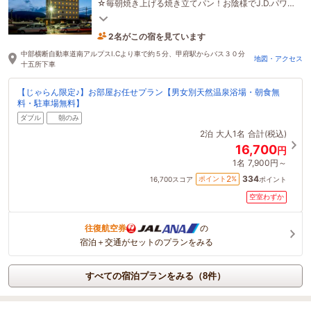
☆毎朝焼き上げる焼き立てパン！お陰様でJ.D.パワー
宿泊客満足度11年連続No.1＆JCSI顧客満足度No.1受
賞！
2名がこの宿を見ています
44分前に予約されました
中部横断自動車道南アルプスI.Cより車で約５分、甲府駅からバス３０分
地図・アクセス
十五所下車
【じゃらん限定♪】お部屋お任せプラン【男女別天然温泉浴場・朝食無
料・駐車場無料】
ダブル
朝のみ
2泊
大人1名
合計(税込)
16,700
円
1名
7,900円～
334
2
ポイント
%
16,700
スコア
ポイント
空室わずか
往復航空券
の
宿泊＋交通がセットのプランをみる
すべての宿泊プランをみる（8件）