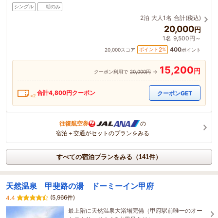
シングル
朝のみ
2泊
大人1名
合計(税込)
20,000
円
1名
9,500円～
400
2
ポイント
%
20,000
スコア
ポイント
15,200
円
クーポン利用で
20,000円
→
合計
4,800
円クーポン
クーポンGET
×2
往復航空券
の
宿泊＋交通がセットのプランをみる
すべての宿泊プランをみる（141件）
天然温泉 甲斐路の湯 ドーミーイン甲府
(5,966件)
4.4
最上階に天然温泉大浴場完備（甲府駅前唯一のオー