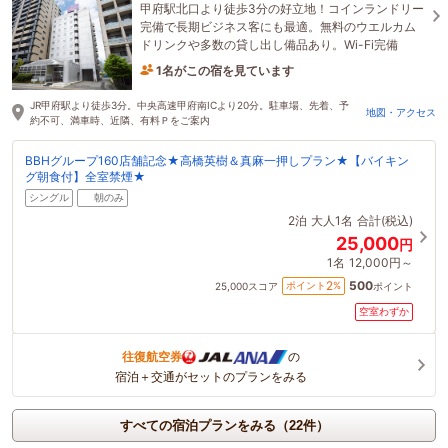
甲府駅北口より徒歩3分の好立地！コインランドリー
完備で長期ビジネス客にも最適。無料のウエルカム
ドリンクや多数の貸し出し備品あり。Wi-Fi完備
1名がこの宿を見ています
34分前に予約されました
JR甲府駅より徒歩3分。中央高速甲府南ICより20分。駐車場、先着、予
地図・アクセス
約不可、満車時、近隣、有料Ｐをご案内
BBHグループ160店舗記念★高橋英樹＆真麻一押しプラン★【バイキン
グ朝食付】全室禁煙★
シングル
朝のみ
2泊
大人1名
合計(税込)
25,000
円
1名
12,000円～
500
2
ポイント
%
25,000
スコア
ポイント
空室わずか
往復航空券
の
宿泊＋交通がセットのプランをみる
すべての宿泊プランをみる（22件）