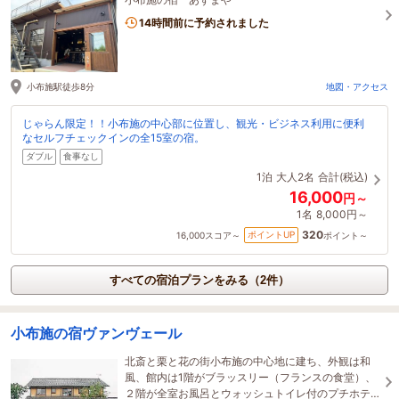
14時間前に予約されました
小布施駅徒歩8分
地図・アクセス
じゃらん限定！！小布施の中心部に位置し、観光・ビジネス利用に便利
なセルフチェックインの全15室の宿。
ダブル
食事なし
1泊
大人2名
合計(税込)
16,000
円～
1名
8,000円～
320
ポイントUP
16,000
スコア～
ポイント～
すべての宿泊プランをみる（2件）
小布施の宿ヴァンヴェール
北斎と栗と花の街小布施の中心地に建ち、外観は和
風、館内は1階がブラッスリー（フランスの食堂）、
２階が全室お風呂とウォッシュトイレ付のプチホテ