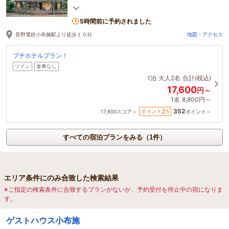
ル。小布施の町の中心には徒歩圏内です。
5時間前に予約されました
長野電鉄小布施駅より徒歩１０分
地図・アクセス
プチホテルプラン！
ツイン
食事なし
1泊
大人2名
合計(税込)
17,600
円～
1名
8,800円～
352
2
ポイント
%
17,600
スコア～
ポイント～
すべての宿泊プランをみる（1件）
エリア条件にのみ合致した検索結果
※ご指定の検索条件に合致するプランがないか、予約受付を停止中の宿になりま
す。
ゲストハウス小布施