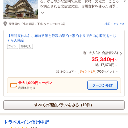
る、ゆるやかな空間で風景・食材・文化に、こころ
を満たされる北信濃の旅。信州食材を使った四季
折々のお食事で、お客様の小布施ステイを演出しま
す。
長野電鉄「小布施駅」下車 タクシーにて3分
地図・アクセス
【早特夏休み】小布施散策と静寂の宿泊 ~素泊まりで自由な時間を~ じ
ゃらん限定
ツイン
食事なし
1泊
大人2名
合計(税込)
35,340
円～
1名
17,670円～
706
2
ポイント
%
35,340
スコア～
ポイント～
最大
1,000
円クーポン
クーポンGET
利用条件あり
すべての宿泊プランをみる（10件）
トラベルイン信州中野