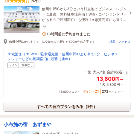
(82件)
3.8
信州中野ICから3分という好立地でビジネス・レジャ
ーに最適！無料駐車場完備！Wifi・コインランドリー
があるので長期滞在にも便利！※志賀高原にも近く、
スキーのメンテナンス スペースあり
1名がこの宿を見ています
13時間前に予約されました
信州中野ICからすぐ！ IC交差点を右折した800ｍ先の左手です
地図・アクセス
☆素泊まり☆ Wifi・駐車場完備！信州中野ICより車で3分！ビジネス・
レジャーなどの長期宿泊に最適（通年）
ツイン
食事なし
1泊
大人2名
合計(税込)
13,600
円～
1名
6,800円～
272
2
ポイント
%
13,600
スコア～
ポイント～
すべての宿泊プランをみる（9件）
小布施の宿 あずまや
小布施の宿 あずまや