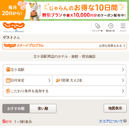
じゃらん
ゲスト
さん
お得な特典をみる
立ケ花駅周辺のホテル・旅館・宿泊施設
立ケ花駅
日付未定
1部屋 大人2名
こだわり条件を追加する
地図表示
おすすめ順
安い順
5
スコアについて
軒中
1
～
5
軒表示