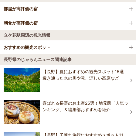
部屋が高評価の宿
今井駅
戸隠神社 奥社
松本市（上高地・乗鞍・白骨・野麦峠）
松川渓谷に佇む宿 信州山田温泉 山田館
朝食が高評価の宿
市役所前駅
白糸の滝
上諏訪・下諏訪・岡谷・霧ヶ峰・美ヶ原高原
立ケ花駅周辺の観光情報
松川渓谷に佇む宿 信州山田温泉 山田館
旅館わらび野
権堂駅
上高地
伊那・駒ヶ根・飯田・昼神
おすすめの観光スポット
旅館わらび野
善光寺下駅
美ヶ原高原
松本市（松本駅周辺・浅間・美ヶ原・塩尻）
心を整える宿 風景館
長野県のじゃらんニュース関連記事
コトリの湯
3.8
雲場池
蓼科・白樺湖・車山・女神湖・姫木平
【長野】夏におすすめの観光スポット15選！
心を整える宿 風景館
長野県 美しい村の自然と癒しの宿 平野屋
一日中巣ごもりできる日帰り温泉 庭園露天風呂やスチームサウナのあ
透き通った水の川や滝、涼しい高原など
る入浴施設、レストラン、カフェ、2階の巣ごもりスペースでは10000
旧軽井沢銀座
白馬・小谷
冊のコミックや雑誌、無料で使用できるマッサージチェアやWiFiを完
長野県 美しい村の自然と癒しの宿 平野屋
備。
五色の湯旅館
地獄谷野猿公苑
野沢温泉・木島平・秋山郷
おすすめの観光スポットガイドを見る
喜ばれる長野のお土産25選！地元民「人気ラ
五色の湯旅館
ンキング」＆編集部おすすめを紹介
Spa Lodge Redwood Inn レッドウッドイン
軽井沢・佐久・小諸
Spa Lodge Redwood Inn レッドウッドイン
安曇野・大町
【長野】子連れ旅行におすすめスポット11