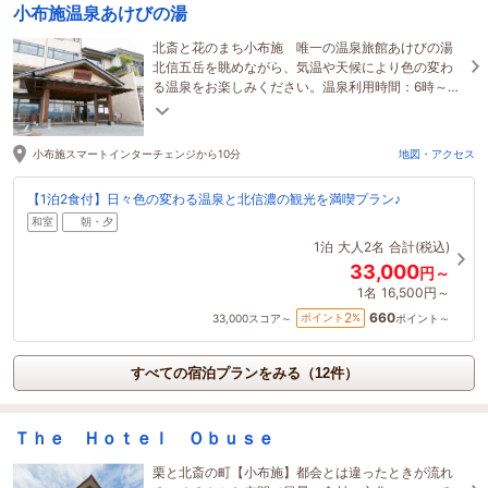
小布施温泉あけびの湯
北斎と花のまち小布施 唯一の温泉旅館あけびの湯
北信五岳を眺めながら、気温や天候により色の変わ
る温泉をお楽しみください。温泉利用時間：6時～23
時。宿泊者専用時間：21時～23時。
小布施スマートインターチェンジから10分
地図・アクセス
【1泊2食付】日々色の変わる温泉と北信濃の観光を満喫プラン♪
和室
朝・夕
1泊
大人2名
合計(税込)
33,000
円～
1名
16,500円～
660
2
ポイント
%
33,000
スコア～
ポイント～
すべての宿泊プランをみる（12件）
Ｔｈｅ Ｈｏｔｅｌ Ｏｂｕｓｅ
栗と北斎の町【小布施】都会とは違ったときが流れ