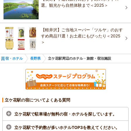
上田・別所・鹿教湯
選。観光から自然体験まで＜2025＞
菅平・峰の原
【軽井沢】ご当地スーパー「ツルヤ」のおす
斑尾・飯山・信濃町・黒姫
すめ商品11選！お土産にもぴったり＜2025
＞
八ヶ岳・富士見・原村・野辺山・小海
宿・ホテル
長野県
立ケ花駅周辺のホテル・旅館・宿泊施設
木曽
志賀・北志賀・湯田中渋
戸倉上山田・千曲
立ケ花駅の宿についてよくある質問
立ケ花駅で駐車場が無料の宿・ホテルを探しています。
立ケ花駅で予約数が多いホテルTOP3を教えてください。