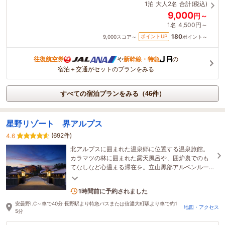
1泊
大人2名
合計(税込)
9,000
円～
1名
4,500円～
180
ポイントUP
9,000
スコア～
ポイント～
往復航空券
や
新幹線・特急
の
宿泊＋交通がセットのプランをみる
すべての宿泊プランをみる（46件）
星野リゾート 界アルプス
(692件)
4.6
北アルプスに囲まれた温泉郷に位置する温泉旅館。
カラマツの林に囲まれた露天風呂や、囲炉裏でのも
てなしなど心温まる滞在を。立山黒部アルペンルー
トや白馬エリアの観光にも便利な立地です。
4名がこの宿を見ています
1時間前に予約されました
安曇野I.C～車で40分 長野駅より特急バスまたは信濃大町駅より車で約1
地図・アクセス
5分