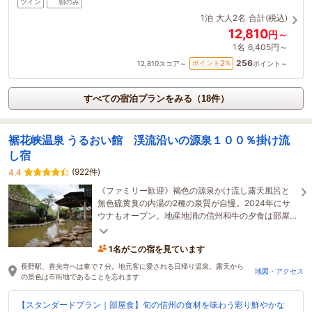
ツイン
朝のみ
1泊
大人2名
合計(税込)
12,810
円～
1名
6,405円～
256
2
ポイント
%
12,810
スコア～
ポイント～
すべての宿泊プランをみる（18件）
裾花峡温泉 うるおい館 渓流沿いの源泉１００％掛け流
し宿
(922件)
4.4
《ファミリー歓迎》褐色の源泉かけ流し露天風呂と
無色硫黄臭の内湯の2種の泉質が自慢。2024年にサ
ウナもオープン。地産地消の信州和牛の夕食は部屋
食で提供します。長野駅・善光寺から車で7分とアク
セスも◎
1名がこの宿を見ています
長野駅、善光寺へは車で７分。地元客に愛される日帰り温泉。露天から
地図・アクセス
の景色は市街地であることを忘れます
【スタンダードプラン｜部屋食】旬の信州の食材を味わう彩り鮮やかな