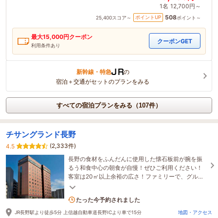
1名
12,700円～
508
ポイントUP
25,400
スコア～
ポイント～
最大
15,000
円クーポン
クーポンGET
利用条件あり
新幹線・特急
の
宿泊＋交通がセットのプランをみる
すべての宿泊プランをみる（107件）
チサングランド長野
(2,333件)
4.5
長野の食材をふんだんに使用した懐石板前が腕を振
るう和食中心の朝食が自慢！ぜひご利用ください！
客室は20㎡以上余裕の広さ！ファミリーで、グルー
プで快適にお過ごしいただけます。小学生まで添い
寝無料！
3名がこの宿を見ています
たった今予約されました
JR長野駅より徒歩5分 上信越自動車道長野ICより車で15分
地図・アクセス