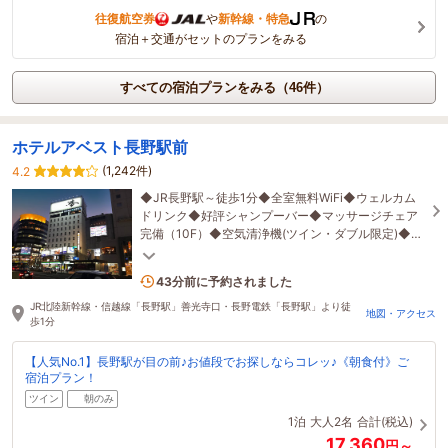
往復航空券
や
新幹線・特急
の
宿泊＋交通がセットのプランをみる
すべての宿泊プランをみる（46件）
ホテルアベスト長野駅前
(1,242件)
4.2
◆JR長野駅～徒歩1分◆全室無料WiFi◆ウェルカム
ドリンク◆好評シャンプーバー◆マッサージチェア
完備（10F）◆空気清浄機(ツイン・ダブル限定)◆コ
ンビニ1階◆充実の漫画コーナー
2名がこの宿を見ています
43分前に予約されました
JR北陸新幹線・信越線「長野駅」善光寺口・長野電鉄「長野駅」より徒
地図・アクセス
歩1分
【人気No.1】長野駅が目の前♪お値段でお探しならコレッ♪《朝食付》ご
宿泊プラン！
ツイン
朝のみ
1泊
大人2名
合計(税込)
17,360
円～