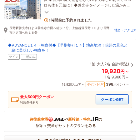
ロも体も元気に！◆善光寺をイメージした温かみの
あるJフロアー客室でワンランク上のご滞在を
2名がこの宿を見ています
1時間前に予約されました
長野駅善光寺口より善光寺方面へ徒歩７分。上信越道長野ＩＣより長野
地図・アクセス
市内方面へ約１５分
◆ADVANCE１４・朝食付◆【早期割引１４】地産地消！信州の景色と
一緒に美味しい朝食を！
ツイン
朝のみ
1泊
大人2名
合計(税込)
19,920
円～
1名
9,960円～
398
ポイントUP
19,920
スコア～
ポイント～
最大
500
円クーポン
クーポンGET
利用条件あり
往復航空券
や
新幹線・特急
の
宿泊＋交通がセットのプランをみる