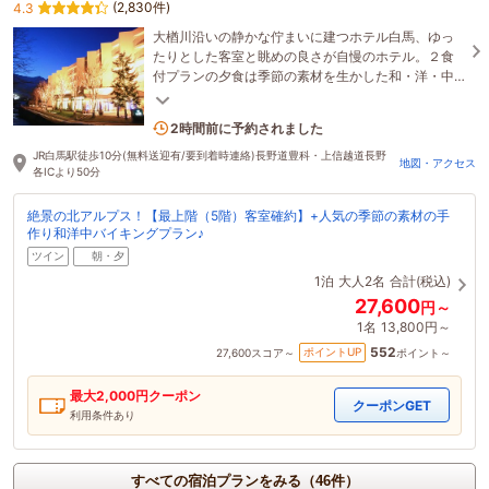
(2,830件)
4.3
大楢川沿いの静かな佇まいに建つホテル白馬、ゆっ
たりとした客室と眺めの良さが自慢のホテル。２食
付プランの夕食は季節の素材を生かした和・洋・中
のバラエティ豊かなメニューの手作りバイキングが
好評！
4名がこの宿を見ています
2時間前に予約されました
JR白馬駅徒歩10分(無料送迎有/要到着時連絡)長野道豊科・上信越道長野
地図・アクセス
各ICより50分
絶景の北アルプス！【最上階（5階）客室確約】+人気の季節の素材の手
作り和洋中バイキングプラン♪
ツイン
朝・夕
1泊
大人2名
合計(税込)
27,600
円～
1名
13,800円～
552
ポイントUP
27,600
スコア～
ポイント～
最大
2,000
円クーポン
クーポンGET
利用条件あり
すべての宿泊プランをみる（46件）