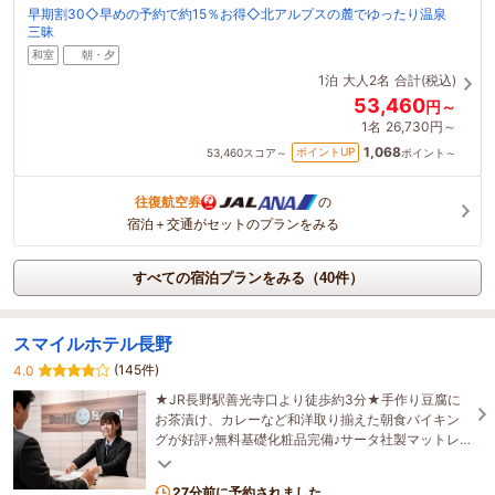
早期割30◇早めの予約で約15％お得◇北アルプスの麓でゆったり温泉
三昧
和室
朝・夕
1泊
大人2名
合計(税込)
53,460
円～
1名
26,730円～
1,068
ポイントUP
53,460
スコア～
ポイント～
往復航空券
の
宿泊＋交通がセットのプランをみる
すべての宿泊プランをみる（40件）
スマイルホテル長野
(145件)
4.0
★JR長野駅善光寺口より徒歩約3分★手作り豆腐に
お茶漬け、カレーなど和洋取り揃えた朝食バイキン
グが好評♪無料基礎化粧品完備♪サータ社製マットレ
スに清潔で安心なデュベカバー採用♪近隣飲食店も多
数♪
27分前に予約されました