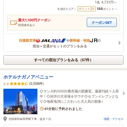
1名
4,731円～
188
2
ポイント
%
9,462
スコア～
ポイント～
最大
1,100
円クーポン
クーポンGET
利用条件あり
往復航空券
や
新幹線・特急
の
宿泊＋交通がセットのプランをみる
すべての宿泊プランをみる（67件）
ホテルナガノアベニュー
(2,558件)
4.4
◇マンガ約10000冊所蔵の図書室。最新刊続々入荷
中！◇好評の大浴場＆サウナ◇セブンイレブンとな
り◇地産地消にこだわった大人気の朝食♪
5名がこの宿を見ています
41分前に予約されました
北陸新幹線長野駅下車、徒歩７分。
地図・アクセス