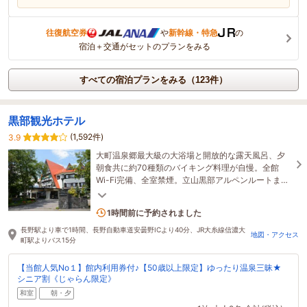
往復航空券
や
新幹線・特急
の
宿泊＋交通がセットのプランをみる
すべての宿泊プランをみる（123件）
黒部観光ホテル
(1,592件)
3.9
大町温泉郷最大級の大浴場と開放的な露天風呂、夕
朝食共に約70種類のバイキング料理が自慢。全館
Wi-Fi完備、全室禁煙。立山黒部アルペンルートまで
車で20分。スキーも楽しめる好立地です。
1名がこの宿を見ています
1時間前に予約されました
長野駅より車で1時間、長野自動車道安曇野ICより40分、JR大糸線信濃大
地図・アクセス
町駅よりバス15分
【当館人気No１】館内利用券付♪【50歳以上限定】ゆったり温泉三昧★
シニア割《じゃらん限定》
和室
朝・夕