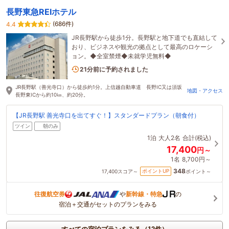
長野東急REIホテル
(686件)
4.4
JR長野駅から徒歩1分。長野駅と地下道でも直結して
おり、ビジネスや観光の拠点として最高のロケーシ
ョン。◆全室禁煙◆未就学児無料◆
1名がこの宿を見ています
21分前に予約されました
JR長野駅（善光寺口）から徒歩約1分。上信越自動車道 長野IC又は須坂
地図・アクセス
長野東ICから約10㎞、約20分。
【JR長野駅 善光寺口を出てすぐ！】スタンダードプラン（朝食付）
ツイン
朝のみ
1泊
大人2名
合計(税込)
17,400
円～
1名
8,700円～
348
ポイントUP
17,400
スコア～
ポイント～
往復航空券
や
新幹線・特急
の
宿泊＋交通がセットのプランをみる