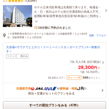
(1,828件)
4.5
ホテル立体式駐車場は先着順で承ります。毎週金・
土・日・祝日はホテル前が交通規制の為進入不可。
提携駐車場(長野東急百貨店第1駐車場)のご利用をお
願い申し上げます。
4名がこの宿を見ています
28分前に予約されました
ＪＲ長野駅善光寺口ロータリーより徒歩3分！上信越道長野ＩＣより約20
地図・アクセス
分・須坂長野東ＩＣより約20分
大浴場×サウナでととのう！ドーミーインスタンダードプラン!!＜朝食付
き＞
ツイン
朝のみ
1泊
大人2名
合計(税込)
28,300
円～
1名
14,150円～
566
ポイントUP
28,300
スコア～
ポイント～
往復航空券
や
新幹線・特急
の
宿泊＋交通がセットのプランをみる
すべての宿泊プランをみる（47件）