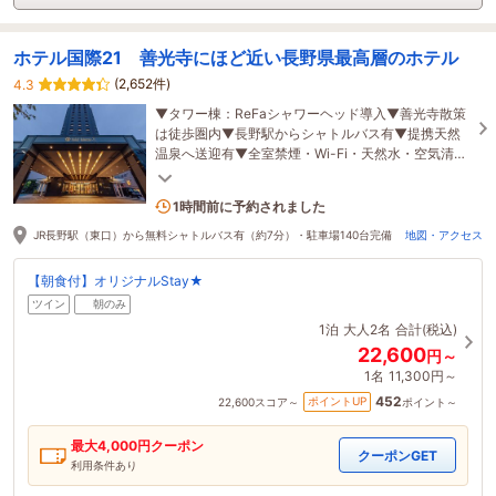
ホテル国際21 善光寺にほど近い長野県最高層のホテル
(2,652件)
4.3
▼タワー棟：ReFaシャワーヘッド導入▼善光寺散策
は徒歩圏内▼長野駅からシャトルバス有▼提携天然
温泉へ送迎有▼全室禁煙・Wi-Fi・天然水・空気清浄
機完備▼駐車場完備▼眺望が良いタワー棟・機能性
の南館
4名がこの宿を見ています
1時間前に予約されました
JR長野駅（東口）から無料シャトルバス有（約7分）・駐車場140台完備
地図・アクセス
【朝食付】オリジナルStay★
ツイン
朝のみ
1泊
大人2名
合計(税込)
22,600
円～
1名
11,300円～
452
ポイントUP
22,600
スコア～
ポイント～
最大
4,000
円クーポン
クーポンGET
利用条件あり