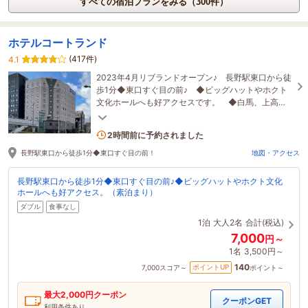
すべての宿泊プランをみる（300件）
ホテルコートランド
(417件)
4.1
2023年4月リブランドオープン♪ 長野駅東口から徒
歩1分◆東口すぐ目の前♪ ◆ビッグハットやホクト
文化ホールへも好アクセスです。 ◆白馬、上高
地、志賀高原へのバスターミナルもすぐそば♪
2名がこの宿を見ています
2時間前に予約されました
長野駅東口から徒歩1分◆東口すぐ目の前！
地図・アクセス
長野駅東口から徒歩1分◆東口すぐ目の前♪◆ビッグハットやホクト文化
ホールへも好アクセス。（素泊まり）
ダブル
食事なし
1泊
大人2名
合計(税込)
7,000
円～
1名
3,500円～
140
ポイントUP
7,000
スコア～
ポイント～
最大
2,000
円クーポン
クーポンGET
利用条件あり