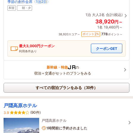
季節の創作会席〈1泊2日〉
和室
朝・夕
1泊
大人2名
合計(税込)
38,920
円～
1名
19,460円～
778
2
ポイント
%
38,920
スコア～
ポイント～
最大
3,000
円クーポン
クーポンGET
利用条件あり
新幹線・特急
の
宿泊＋交通がセットのプランをみる
すべての宿泊プランをみる（30件）
戸隠高原ホテル
(90件)
3.9
戸隠高原ホテル
4名がこの宿を見ています