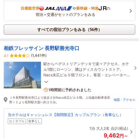
往復航空券
や
新幹線・特急
の
宿泊＋交通がセットのプランをみる
すべての宿泊プランをみる（56件）
相鉄フレッサイン 長野駅善光寺口
(1,441件)
4.1
駅からペデストリアンデッキで楽々アクセス。ホテ
ル1階にローソン、隣はディスカウントストア。
Nacs末広ビル５階フロント。客室・エレベーターは
カードキーで万全セキュリティー。フリーアメニテ
ィも充実。
1名がこの宿を見ています
1時間前に予約されました
ＪＲ長野駅善光寺口より徒歩２分Nacs末広ビル５階。上信越自動車道長
地図・アクセス
野ＩＣより長野駅方面へ約２０分。
当ホテルはキャッシュレス【期間限定】カップルプラン（食事なし）
セミダブル
食事なし
1泊
大人2名
合計(税込)
9,462
円～