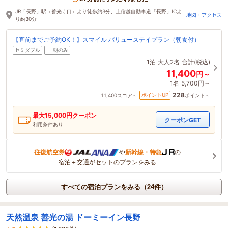
JR「長野」駅（善光寺口）より徒歩約3分、上信越自動車道「長野」ICよ
地図・アクセス
り約30分
【直前までご予約OK！】スマイル バリューステイプラン（朝食付）
セミダブル
朝のみ
1泊
大人2名
合計(税込)
11,400
円～
1名
5,700円～
228
ポイントUP
11,400
スコア～
ポイント～
最大
15,000
円クーポン
クーポンGET
利用条件あり
往復航空券
や
新幹線・特急
の
宿泊＋交通がセットのプランをみる
すべての宿泊プランをみる（24件）
天然温泉 善光の湯 ドーミーイン長野