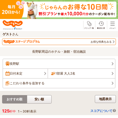
じゃらん
ゲスト
さん
お得な特典をみる
長野駅周辺のホテル・旅館・宿泊施設
長野駅
日付未定
1部屋 大人2名
こだわり条件を追加する
地図表示
おすすめ順
安い順
125
スコアについて
軒中
1
～
30
軒表示