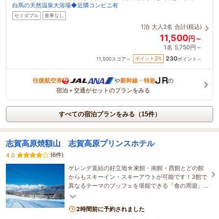
白馬の天然温泉大浴場◆近隣コンビニ有
セミダブル
食事なし
1泊
大人2名
合計(税込)
11,500
円～
1名
5,750円～
230
2
ポイント
%
11,500
スコア～
ポイント～
往復航空券
や
新幹線・特急
の
宿泊＋交通がセットのプランをみる
すべての宿泊プランをみる（15件）
志賀高原焼額山 志賀高原プリンスホテル
(6件)
4.0
ゲレンデ直結の好立地☆東館・南館・西館とどの館
からもスキーイン・スキーアウトが可能です！3館で
異なるテーマのブッフェを堪能できる「食の周遊」
をはじめ、訪れる方のニーズにお応えいたします♪
2時間前に予約されました