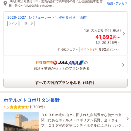
JR長野駅より急行バス・志賀高原行で約1時間40分／上信越自動車道 信
地図・アクセス
州中野ICからR292経由で約30km。
2026-2027 ［バリューレート］夕朝食付き 西館
ツイン
朝・夕
1泊
大人2名
合計(税込)
41,692
円～
1名
20,846円～
832
2
ポイント
%
41,692
スコア～
ポイント～
往復航空券
の
宿泊＋交通がセットのプランをみる
すべての宿泊プランをみる（61件）
ホテルメトロポリタン長野
(1,700件)
4.5
３０００ｍ級の山々に囲まれた自然豊かな信州の玄
関口にあるホテルメトロポリタン長野。全７タイ
プ、２３５室の客室はシティホテルにふさわしいグ
レードと快適さを用意して皆様をお待ちしておりま