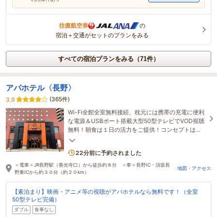
往復航空券
の
宿泊＋交通がセットのプランをみる
すべての宿泊プランをみる（71件）
アパホテル〈長野〉
(365件)
3.9
Wi-Fi全館全室無料接続、枕元には携帯の充電に便利
な電源＆USBポート搭載大型50型テレビでVOD視聴
無料！朝食は１日の活力をご提供！コンセプトは
「ご当地食材・メニュー×手作り×有機野菜」
2名がこの宿を見ています
22分前に予約されました
＜電車＞JR長野駅（善光寺口）から徒歩約８分 ＜車＞長野IC・須坂長
地図・アクセス
野東ICから約３０分（約２０km）
【素泊まり】映画・アニメ等の視聴がアパホテルなら無料です！（全室
50型テレビ完備）
ダブル
食事なし