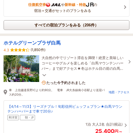
往復航空券
や
新幹線・特急
の
宿泊＋交通がセットのプランをみる
すべての宿泊プランをみる（206件）
ホテルグリーンプラザ白馬
(1,850件)
4.3
大自然の中でリゾート滞在を満喫！絶景と美味しい
コーヒーやグルメを楽しめる「白馬マウンテンハー
バー」まで好アクセス★冬はホテル目の前の白馬コ
ルチナスキー場でスキー＆スノーボードを♪
4名がこの宿を見ています
たった今予約されました
車 上信越道長野ICより約90分。 電車 JR大糸線南小谷駅より送迎バ
地図・アクセス
ス約20分。
【4/14～11/3】リーズナブル！旬彩信州ビュッフェプラン★白馬マウン
テンハーバーまで車で20分♪
和洋室
朝・夕
1泊
大人2名
合計(税込)
25,400
円～