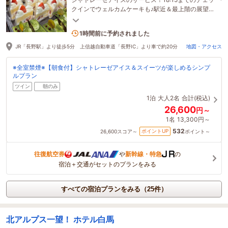
クインでウェルカムケーキも♪駅近＆最上階の展望浴
場で日頃の疲れを癒してリフレッシュ！
6名がこの宿を見ています
1時間前に予約されました
JR「長野駅」より徒歩5分 上信越自動車道「長野IC」より車で約20分
地図・アクセス
※全室禁煙※【朝食付】シャトレーゼアイス＆スイーツが楽しめるシンプ
ルプラン
ツイン
朝のみ
1泊
大人2名
合計(税込)
26,600
円～
1名
13,300円～
532
ポイントUP
26,600
スコア～
ポイント～
往復航空券
や
新幹線・特急
の
宿泊＋交通がセットのプランをみる
すべての宿泊プランをみる（25件）
北アルプス一望！ ホテル白馬