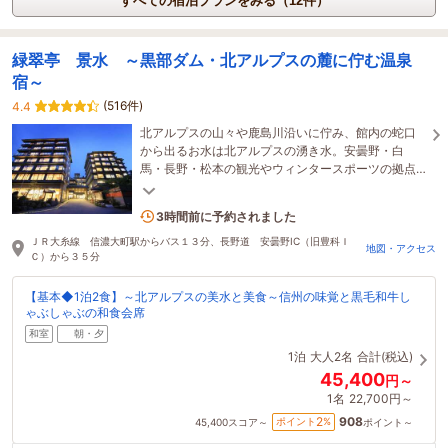
すべての宿泊プランをみる（12件）
緑翠亭 景水 ～黒部ダム・北アルプスの麓に佇む温泉
宿～
(516件)
4.4
北アルプスの山々や鹿島川沿いに佇み、館内の蛇口
から出るお水は北アルプスの湧き水。安曇野・白
馬・長野・松本の観光やウィンタースポーツの拠点
としてご利用ください。
2名がこの宿を見ています
3時間前に予約されました
ＪＲ大糸線 信濃大町駅からバス１３分、長野道 安曇野IC（旧豊科Ｉ
地図・アクセス
Ｃ）から３５分
【基本◆1泊2食】～北アルプスの美水と美食～信州の味覚と黒毛和牛し
ゃぶしゃぶの和食会席
和室
朝・夕
1泊
大人2名
合計(税込)
45,400
円～
1名
22,700円～
908
2
ポイント
%
45,400
スコア～
ポイント～