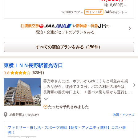
1名
8,680円～
346
ポイントUP
17,360
スコア～
ポイント～
往復航空券
や
新幹線・特急
の
宿泊＋交通がセットのプランをみる
すべての宿泊プランをみる（156件）
東横ＩＮＮ長野駅善光寺口
(528件)
3.8
善光寺さんには、ホテルからゆっくりと町並みを楽
しみながら、徒歩で３０分。バスの利用の場合は、
長野駅の善光寺口より、１番バス乗り場から運行し
ています。
4名がこの宿を見ています
たった今予約されました
JR長野駅より徒歩3分
地図・アクセス
ファミリー・推し活・スポーツ観戦【朝食・アメニティ無料】コスパ最
強！