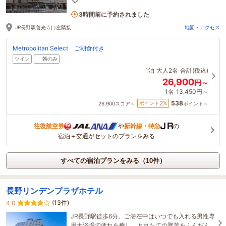
す。
4名がこの宿を見ています
3時間前に予約されました
JR長野駅善光寺口左隣接
地図・アクセス
Metropolitan Select ご朝食付き
ツイン
朝のみ
1泊
大人2名
合計(税込)
26,900
円～
1名
13,450円～
538
2
ポイント
%
26,900
スコア～
ポイント～
往復航空券
や
新幹線・特急
の
宿泊＋交通がセットのプランをみる
すべての宿泊プランをみる（10件）
長野リンデンプラザホテル
(13件)
4.0
JR長野駅徒歩6分。ご滞在中はいつでも入れる男性専
用大浴場で疲れを癒し、とれたての野菜をふんだん