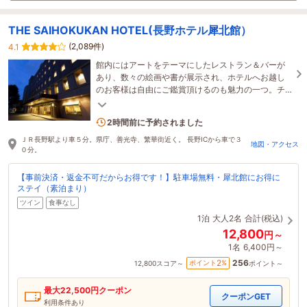
THE SAIHOKUKAN HOTEL(長野ホテル犀北館）
(2,089件)
4.1
館内にはアートをテーマにしたレストラン＆バーが
あり、数々の絵画や書が展示され、ホテルへお越し
のお客様は自由にご鑑賞頂けるのも魅力の一つ。チ
ェックアウトは12：00でゆったりお過ごし頂けます
♪
3名がこの宿を見ています
2時間前に予約されました
ＪＲ長野駅より車５分。県庁、善光寺、繁華街近く。 長野ICから車で３
地図・アクセス
０分。
【事前決済・返金不可だからお得です！】駐車場無料・犀北館にお得に
ステイ（素泊まり）
ツイン
食事なし
1泊
大人2名
合計(税込)
12,800
円～
1名
6,400円～
256
2
ポイント
%
12,800
スコア～
ポイント～
最大
22,500
円クーポン
クーポンGET
利用条件あり