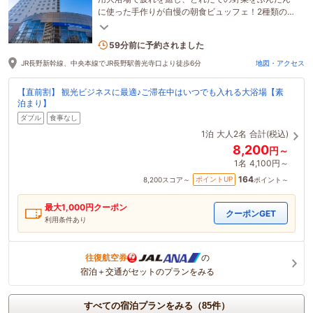
に使った手作りが自慢の朝食ビュッフェ！2種類の枕
で快眠をサポート。効率的で快適な出張を実現しま
す。
2名がこの宿を見ています
59分前に予約されました
JR長野新幹線、中央本線でJR長野駅善光寺口より徒歩6分
地図・アクセス
【直前割】 観光ビジネスに最適♪ご滞在中はいつでも入れる大浴場【素
泊まり】
ダブル
食事なし
1泊
大人2名
合計(税込)
8,200
円～
1名
4,100円～
164
ポイントUP
8,200
スコア～
ポイント～
最大
1,000
円クーポン
クーポンGET
利用条件あり
往復航空券
の
宿泊＋交通がセットのプランをみる
すべての宿泊プランをみる（85件）