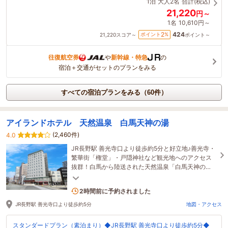
1泊
大人2名
合計(税込)
21,220
円～
1名
10,610円～
424
2
ポイント
%
21,220
スコア～
ポイント～
往復航空券
や
新幹線・特急
の
宿泊＋交通がセットのプランをみる
すべての宿泊プランをみる（60件）
アイランドホテル 天然温泉 白馬天神の湯
(2,460件)
4.0
JR長野駅 善光寺口より徒歩約5分と好立地♪善光寺・
繁華街「権堂」・戸隠神社など観光地へのアクセス
抜群！白馬から陸送された天然温泉「白馬天神の
湯」を堪能できます★
3名がこの宿を見ています
2時間前に予約されました
JR長野駅 善光寺口より徒歩約5分
地図・アクセス
スタンダードプラン（素泊まり）◆JR長野駅 善光寺口より徒歩約5分◆