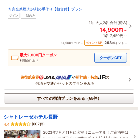
☆完全禁煙☆評判の手作り【朝食付】プラン
ツイン
朝のみ
1泊
大人2名
合計(税込)
14,900
円～
1名
7,450円～
298
ポイントUP
14,900
スコア～
ポイント～
最大
2,000
円クーポン
クーポンGET
利用条件あり
往復航空券
や
新幹線・特急
の
宿泊＋交通がセットのプランをみる
すべての宿泊プランをみる（68件）
シャトレーゼホテル長野
(607件)
4.4
2023年7月と11月に客室リニューアル！ご宿泊中は
シャトレーゼアイスのサービス！18:15までのチェッ