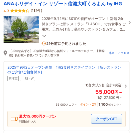
ANAホリデイ・イン リゾート信濃大町くろよん by IHG
(112件)
4.3
2025年9月2日に30室の新館がオープン！ 新館 2食
付きプランは新レストラン「LASOIL」でお食事をご
用意。天然かけ流し温泉やレストラン＆カフェ、24
時間フィットネスなど贅沢なマウンテンリゾート。
2名がこの宿を見ています
21分前に予約されました
【JR特急あずさ】JR信濃大町駅から無料シャトルでホテルまで、【新幹
地図・アクセス
線】長野駅～特急バスでホテル前下車
2025年9月2日オープン新館 1泊2食付きステイプラン ［新レストラン
のご夕食/ご朝食付き]
和洋室
朝・夕
1泊
大人2名
合計(税込)
55,000
円～
1名
27,500円～
1,100
2
ポイント
%
55,000
スコア～
ポイント～
最大
15,000
円クーポン
クーポンGET
利用条件あり