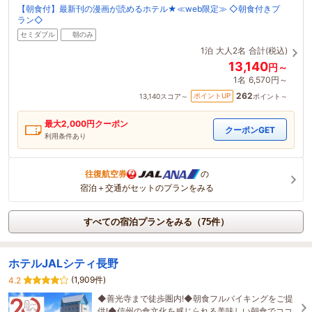
【朝食付】最新刊の漫画が読めるホテル★≪web限定≫ ◇朝食付きプ
ラン◇
セミダブル
朝のみ
1泊
大人2名
合計(税込)
13,140
円～
1名
6,570円～
262
ポイントUP
13,140
スコア～
ポイント～
最大
2,000
円クーポン
クーポンGET
利用条件あり
往復航空券
の
宿泊＋交通がセットのプランをみる
すべての宿泊プランをみる（75件）
ホテルJALシティ長野
(1,909件)
4.2
◆善光寺まで徒歩圏内!◆朝食フルバイキングをご提
供!◆信州の食文化を感じられる美味しい朝食でココ