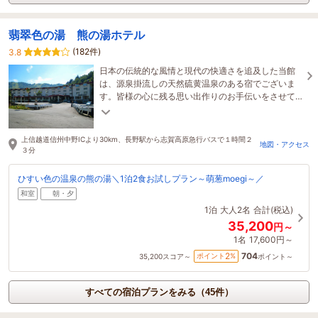
翡翠色の湯 熊の湯ホテル
(182件)
3.8
日本の伝統的な風情と現代の快適さを追及した当館
は、源泉掛流しの天然硫黄温泉のある宿でございま
す。皆様の心に残る思い出作りのお手伝いをさせて
いただいております。
上信越道信州中野ICより30km、長野駅から志賀高原急行バスで１時間２
地図・アクセス
３分
ひすい色の温泉の熊の湯＼1泊2食お試しプラン～萌葱moegi～／
和室
朝・夕
1泊
大人2名
合計(税込)
35,200
円～
1名
17,600円～
704
2
ポイント
%
35,200
スコア～
ポイント～
すべての宿泊プランをみる（45件）