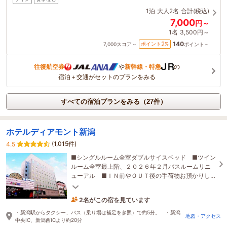
1泊
大人2名
合計(税込)
7,000
円～
1名
3,500円～
140
2
ポイント
%
7,000
スコア～
ポイント～
往復航空券
や
新幹線・特急
の
宿泊＋交通がセットのプランをみる
すべての宿泊プランをみる（27件）
ホテルディアモント新潟
(1,015件)
4.5
■シングルルーム全室ダブルサイスベッド ■ツイン
ルーム全室最上階、２０２６年２月バスルームリニ
ューアル ■ＩＮ前やＯＵＴ後の手荷物お預かりし
ます。 ■駐車場は近隣駐車場（有料）のご紹介。
2名がこの宿を見ています
31分前に予約されました
・新潟駅からタクシー、バス（乗り場は補足を参照）で約5分。 ・新潟
地図・アクセス
中央IC、新潟西ICより約20分