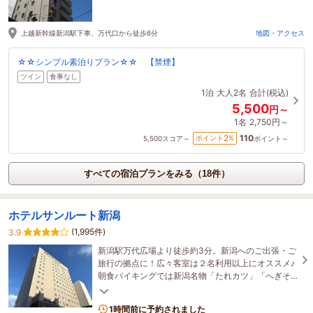
36分前に予約されました
上越新幹線新潟駅下車、万代口から徒歩6分
地図・アクセス
☆☆シンプル素泊りプラン☆☆ 【禁煙】
ツイン
食事なし
1泊
大人2名
合計(税込)
5,500
円～
1名
2,750円～
110
2
ポイント
%
5,500
スコア～
ポイント～
すべての宿泊プランをみる（18件）
ホテルサンルート新潟
(1,995件)
3.9
新潟駅万代広場より徒歩約3分。新潟へのご出張・ご
旅行の拠点に！広々客室は２名利用以上にオススメ♪
朝食バイキングでは新潟名物「たれカツ」「へぎそ
ば」など郷土料理をお楽しみください。
1時間前に予約されました