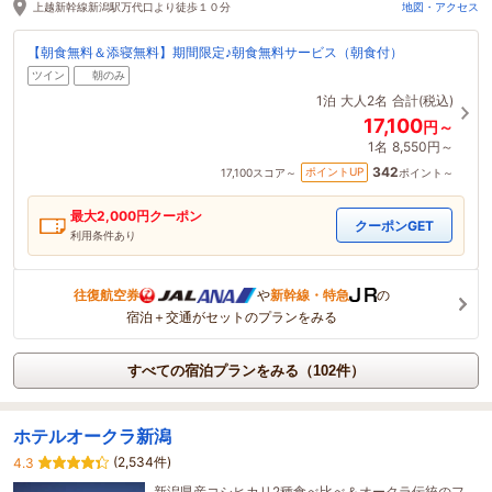
上越新幹線新潟駅万代口より徒歩１０分
地図・アクセス
【朝食無料＆添寝無料】期間限定♪朝食無料サービス（朝食付）
ツイン
朝のみ
1泊
大人2名
合計(税込)
17,100
円～
1名
8,550円～
342
ポイントUP
17,100
スコア～
ポイント～
最大
2,000
円クーポン
クーポンGET
利用条件あり
往復航空券
や
新幹線・特急
の
宿泊＋交通がセットのプランをみる
すべての宿泊プランをみる（102件）
ホテルオークラ新潟
(2,534件)
4.3
新潟県産コシヒカリ2種食べ比べ＆オークラ伝統のフ