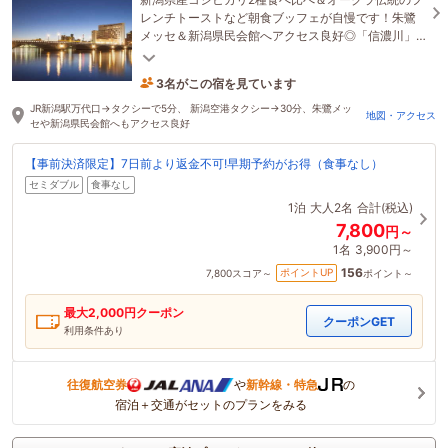
レンチトーストなど朝食ブッフェが自慢です！朱鷺
メッセ＆新潟県民会館へアクセス良好◎「信濃川」
と「萬代橋」の袂でオークラならではのおもてなし
を
3名がこの宿を見ています
51分前に予約されました
JR新潟駅万代口→タクシーで5分、 新潟空港タクシー→30分、朱鷺メッ
地図・アクセス
セや新潟県民会館へもアクセス良好
【事前決済限定】7日前より返金不可!早期予約がお得（食事なし）
セミダブル
食事なし
1泊
大人2名
合計(税込)
7,800
円～
1名
3,900円～
156
ポイントUP
7,800
スコア～
ポイント～
最大
2,000
円クーポン
クーポンGET
利用条件あり
往復航空券
や
新幹線・特急
の
宿泊＋交通がセットのプランをみる