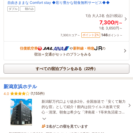
自由きままな Comfort stay ◆彩り豊かな朝食無料サービス◆◆
ダブル
朝のみ
1泊
大人2名
合計(税込)
7,300
円～
1名
3,650円～
146
2
ポイント
%
7,300
スコア～
ポイント～
往復航空券
や
新幹線・特急
の
宿泊＋交通がセットのプランをみる
すべての宿泊プランをみる（22件）
新潟京浜ホテル
(1,155件)
4.0
新潟駅万代口より徒歩2分。全国放送で「安くて魅力
的な宿」として紹介！館内は抗ウイルス改装で安
心・清潔。朝食は希少な「津南産・1等米魚沼産コシ
ヒカリ」を。極上の新潟ステイを、驚きのコスパで
◎
2名がこの宿を見ています
58分前に予約されました