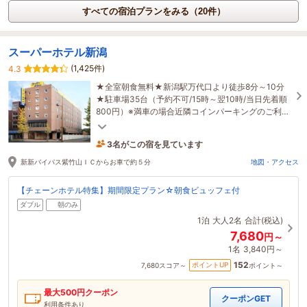
すべての宿泊プランをみる（20件）
スーパーホテル新潟
(1,425件)
4.3
★全室朝食無料★新潟駅万代口より徒歩8分～10分
★駐車場35台（予約不可/15時～翌10時/当日先着順
800円）※満車の場合近隣コインパーキングのご利用
となります。料金は目安は600円～1000円24時間他
時間貸し
3名がこの宿を見ています
たった今予約されました
新新バイパス紫竹山ＩＣからお車で約５分
地図・アクセス
【チェーンホテル特集】期間限定プラン☆朝食ビュッフェ付
ダブル
朝のみ
1泊
大人2名
合計(税込)
7,680
円～
1名
3,840円～
152
ポイントUP
7,680
スコア～
ポイント～
最大
500
円クーポン
クーポンGET
利用条件あり