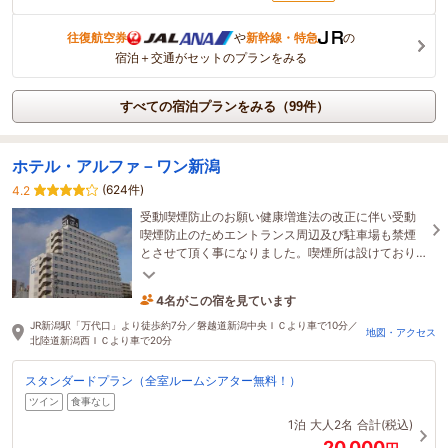
往復航空券
や
新幹線・特急
の
宿泊＋交通がセットのプランをみる
すべての宿泊プランをみる（99件）
ホテル・アルファ－ワン新潟
(624件)
4.2
受動喫煙防止のお願い健康増進法の改正に伴い受動
喫煙防止のためエントランス周辺及び駐車場も禁煙
とさせて頂く事になりました。喫煙所は設けており
ませんので、お煙草は喫煙可のお部屋でお願い致し
ます。
4名がこの宿を見ています
たった今予約されました
JR新潟駅「万代口」より徒歩約7分／磐越道新潟中央ＩＣより車で10分／
地図・アクセス
北陸道新潟西ＩＣより車で20分
スタンダードプラン（全室ルームシアター無料！）
ツイン
食事なし
1泊
大人2名
合計(税込)
20,000