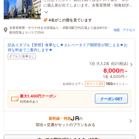
に個人差が出てしまいます。全客室禁煙・朝食好評
価・朝食・館内での地域愛を感じてください。
4名がこの宿を見ています
55分前に予約されました
全客室禁煙・サウナ付き大浴場あり・JR新潟駅万代広場より徒歩約1分・
地図・アクセス
新潟空港よりバスで25分
訳ありダブル【禁煙】食事なし★エレベータドア開閉音が聞こえる★お
得な料金でご案内します★
ダブル
食事なし
1泊
大人2名
合計(税込)
8,000
円～
1名
4,000円～
160
2
ポイント
%
8,000
スコア～
ポイント～
最大
1,400
円クーポン
クーポンGET
利用条件あり
新幹線・特急
の
宿泊＋交通がセットのプランをみる