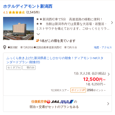
ホテルディアモント新潟西
(2,545件)
4.5
★★新潟西IC車で5分 高速道路の移動に便利！
★★ 当館は新潟市内では貴重な大浴場・岩盤浴・
ミストサウナを備えております。ごゆっくりとリラ
クゼーションをお楽しみください。ホテル隣セブン
イレブン様
1名がこの宿を見ています
たった今予約されました
●新潟駅 車で約20分●北陸自動車道新潟西IC 車で約５分
地図・アクセス
ふっくら炊き上げた新潟県産こしひかりの朝食！ディアモントnetスタ
ンダードプラン (朝食付)
セミダブル
朝のみ
1泊
大人2名
合計(税込)
12,500
円～
1名
6,250円～
250
ポイントUP
12,500
スコア～
ポイント～
往復航空券
の
宿泊＋交通がセットのプランをみる