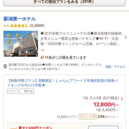
すべての宿泊プランをみる（197件）
新潟第一ホテル
(3,266件)
4.4
◆2021全館フルリニューアル済◆新潟名物や鉄板焼
き等メニュー豊富な朝食バイキング◆Wi-Fi・大浴
場・15000冊コミックルーム完備、ローソン併設。
客室テレビでYouTube、Netflix等視聴可能。
11名がこの宿を見ています
10分前に予約されました
新潟駅万代口から徒歩3分◆朱鷺メッセまで車で約8分、デンカビッグス
地図・アクセス
ワンやエコスタジアムまで車で約17分！
【朝食半額プラン】室数限定！じゃらんアワード２年連続受賞の朝食バ
イキングが今だけ半額★
ツイン
朝のみ
1泊
大人2名
合計(税込)
12,800
円～
1名
6,400円～
256
ポイントUP
12,800
スコア～
ポイント～
最大
1,500
円クーポン