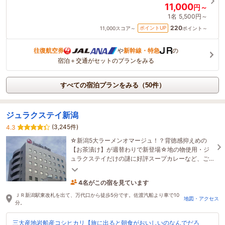
11,000
円～
1名
5,500円～
220
ポイントUP
11,000
スコア～
ポイント～
往復航空券
や
新幹線・特急
の
宿泊＋交通がセットのプランをみる
すべての宿泊プランをみる（50件）
ジュラクステイ新潟
(3,245件)
4.3
☆新潟5大ラーメンオマージュ！？背徳感抑えめの
【お茶漬け】が週替わりで新登場☆地の物使用・ジ
ュラクステイだけの謎に好評スープカレーなど、ご
宿泊者限定の朝食をブッフェスタイルで。
4名がこの宿を見ています
たった今予約されました
ＪＲ新潟駅東改札を出て、万代口から徒歩5分です。佐渡汽船より車で10
地図・アクセス
分。
三大産地岩船産コシヒカリ【旅に出ると朝食がおいしいのなんでだろ