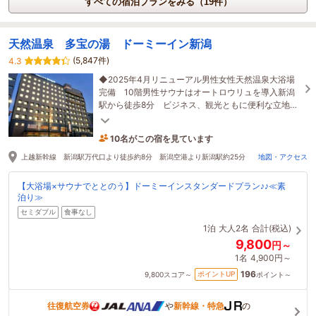
すべての宿泊プランをみる（19件）
天然温泉 多宝の湯 ドーミーイン新潟
(5,847件)
4.3
◆2025年4月リニューアル男性女性天然温泉大浴場
完備 10階男性サウナはオートロウリュを導入新潟
駅から徒歩8分 ビジネス、観光ともに便利な立地ア
イス・乳酸菌・夜鳴きそばサービスもございます。
10名がこの宿を見ています
11分前に予約されました
上越新幹線 新潟駅万代口より徒歩約8分 新潟空港より新潟駅約25分
地図・アクセス
【大浴場×サウナでととのう】ドーミーインスタンダードプラン♪♪≪素
泊り≫
セミダブル
食事なし
1泊
大人2名
合計(税込)
9,800
円～
1名
4,900円～
196
ポイントUP
9,800
スコア～
ポイント～
往復航空券
や
新幹線・特急
の