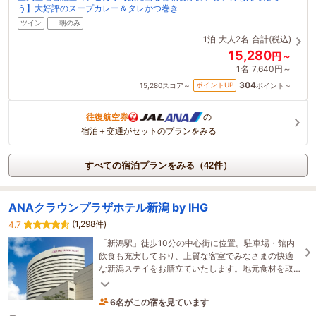
う】大好評のスープカレー＆タレかつ巻き
ツイン
朝のみ
1泊
大人2名
合計(税込)
15,280
円～
1名
7,640円～
304
ポイントUP
15,280
スコア～
ポイント～
往復航空券
の
宿泊＋交通がセットのプランをみる
すべての宿泊プランをみる（42件）
ANAクラウンプラザホテル新潟 by IHG
(1,298件)
4.7
「新潟駅」徒歩10分の中心街に位置。駐車場・館内
飲食も充実しており、上質な客室でみなさまの快適
な新潟ステイをお膳立ていたします。地元食材を取
り入れた自慢の朝食でフレッシュな朝をお過ごしく
ださい。
6名がこの宿を見ています
2時間前に予約されました