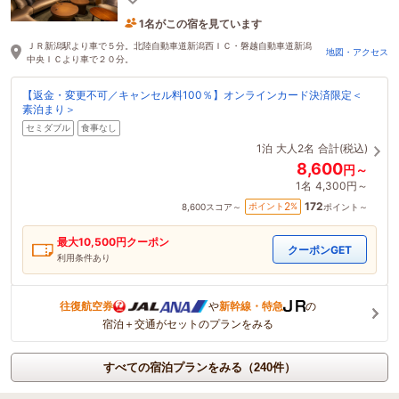
1名がこの宿を見ています
47分前に予約されました
ＪＲ新潟駅より車で５分。北陸自動車道新潟西ＩＣ・磐越自動車道新潟
地図・アクセス
中央ＩＣより車で２０分。
【返金・変更不可／キャンセル料100％】オンラインカード決済限定＜
素泊まり＞
セミダブル
食事なし
1泊
大人2名
合計(税込)
8,600
円～
1名
4,300円～
172
2
ポイント
%
8,600
スコア～
ポイント～
最大
10,500
円クーポン
クーポンGET
利用条件あり
往復航空券
や
新幹線・特急
の
宿泊＋交通がセットのプランをみる
すべての宿泊プランをみる（240件）