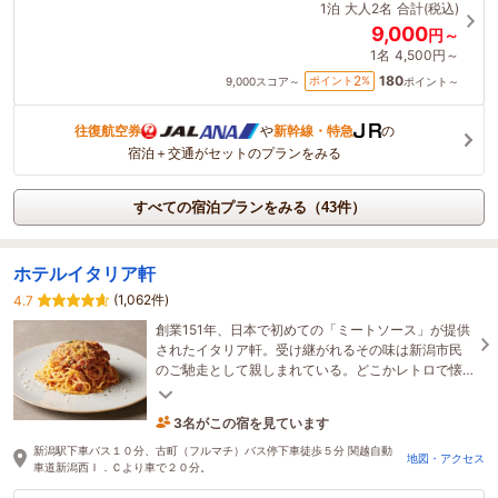
1泊
大人2名
合計(税込)
9,000
円～
1名
4,500円～
180
2
ポイント
%
9,000
スコア～
ポイント～
往復航空券
や
新幹線・特急
の
宿泊＋交通がセットのプランをみる
すべての宿泊プランをみる（43件）
ホテルイタリア軒
(1,062件)
4.7
創業151年、日本で初めての「ミートソース」が提供
されたイタリア軒。受け継がれるその味は新潟市民
のご馳走として親しまれている。どこかレトロで懐
かしいイタリア軒、一味違う「ご馳走」をあなた
に。
3名がこの宿を見ています
2時間前に予約されました
新潟駅下車バス１０分、古町（フルマチ）バス停下車徒歩５分 関越自動
地図・アクセス
車道新潟西Ｉ．Ｃより車で２０分。