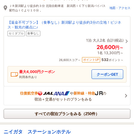
ＪＲ新潟駅より徒歩約３分 北陸自動車道 新潟西ＩＣ下り新潟バイパス
地図・アクセス
紫竹山ＩＣより１０分 。
【返金不可プラン】（食事なし）新潟駅より徒歩約3分の立地！ビジネ
ス・観光の拠点に♪
セミダブル
食事なし
1泊
大人2名
合計(税込)
26,600
円～
1名
13,300円～
532
ポイントUP
26,600
スコア～
ポイント～
最大
4,000
円クーポン
クーポンGET
利用条件あり
往復航空券
や
新幹線・特急
の
宿泊＋交通がセットのプランをみる
すべての宿泊プランをみる（250件）
ニイガタ ステーションホテル