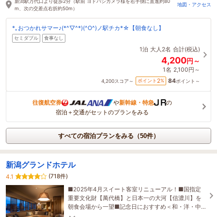
新潟駅万代口より徒歩2分（駅前 ヨドバシカメラ様を右手側に直進約80
地図・アクセス
m、次の交差点右折約50m）
*｡おつかれサマー♪(*^▽^*)(^O^)ノ駅チカ*☆【朝食なし】
セミダブル
食事なし
1泊
大人2名
合計(税込)
4,200
円～
1名
2,100円～
84
2
ポイント
%
4,200
スコア～
ポイント～
往復航空券
や
新幹線・特急
の
宿泊＋交通がセットのプランをみる
すべての宿泊プランをみる（50件）
新潟グランドホテル
(718件)
4.1
■2025年4月スイート客室リニューアル！■国指定
重要文化財【萬代橋】と日本一の大河【信濃川】を
朝食会場から一望■記念日におすすめ＜和・洋・中
＞豊富なレストラン