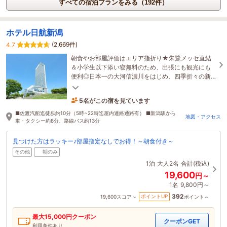
すべての宿泊プランをみる（192件）
ホテル日航新潟
(2,669件)
4.7
朝食やお部屋評価はエリア指折り★朱鷺メッセ直結
＆小学生以下添い寝無料のため、出張にも観光にも
便利◎日本一の大河信濃川をはじめ、四季折々の新
潟の表情ときめ細かいおもてなしで滞在をお手伝い
します。
5名がこの宿を見ています
11分前に予約されました
■佐渡汽船迄徒歩約10分（5時~22時迄屋内連絡通路有） ■新潟駅から
地図・アクセス
車・タクシー約8分、路線バス約13分
見つけた方はラッキー♪部屋指定なしでお得！～朝食付き～
その他
朝のみ
1泊
大人2名
合計(税込)
19,600
円～
1名
9,800円～
392
ポイントUP
19,600
スコア～
ポイント～
最大
15,000
円クーポン
クーポンGET
利用条件あり