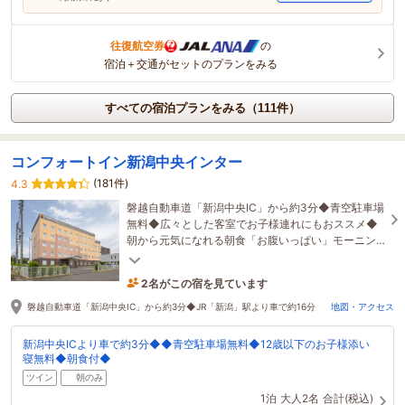
往復航空券
の
宿泊＋交通がセットのプランをみる
すべての宿泊プランをみる（111件）
コンフォートイン新潟中央インター
(181件)
4.3
磐越自動車道「新潟中央IC」から約3分◆青空駐車場
無料◆広々とした客室でお子様連れにもおススメ◆
朝から元気になれる朝食「お腹いっぱい」モーニン
グ◆12歳まで添い寝無料
2名がこの宿を見ています
1時間前に予約されました
磐越自動車道「新潟中央IC」から約3分◆JR「新潟」駅より車で約16分
地図・アクセス
新潟中央ICより車で約3分◆◆青空駐車場無料◆12歳以下のお子様添い
寝無料◆朝食付◆
ツイン
朝のみ
1泊
大人2名
合計(税込)