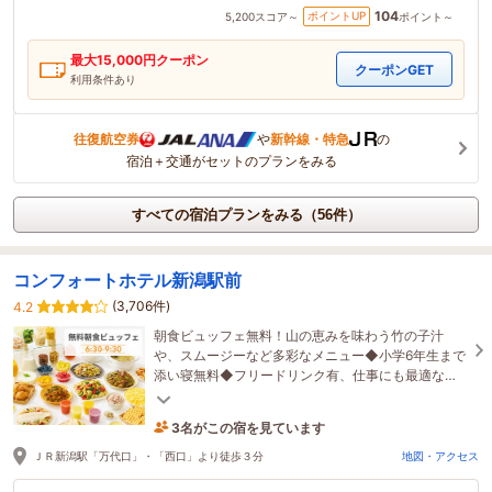
104
ポイントUP
5,200
スコア～
ポイント～
最大
15,000
円クーポン
クーポンGET
利用条件あり
往復航空券
や
新幹線・特急
の
宿泊＋交通がセットのプランをみる
すべての宿泊プランをみる（56件）
コンフォートホテル新潟駅前
(3,706件)
4.2
朝食ビュッフェ無料！山の恵みを味わう竹の子汁
や、スムージーなど多彩なメニュー◆小学6年生まで
添い寝無料◆フリードリンク有、仕事にも最適なラ
イブラリーカフェ！チェックイン前アウト後も利用
可
3名がこの宿を見ています
3時間前に予約されました
ＪＲ新潟駅「万代口」・「西口」より徒歩３分
地図・アクセス