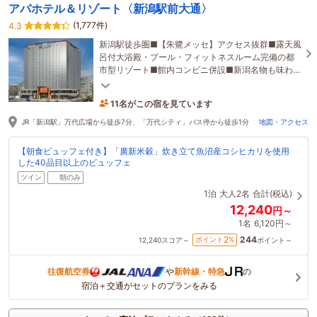
アパホテル＆リゾート〈新潟駅前大通〉
(1,777件)
4.3
新潟駅徒歩圏■【朱鷺メッセ】アクセス抜群■露天風
呂付大浴殿・プール・フィットネスルーム完備の都
市型リゾート■館内コンビニ併設■新潟名物も味わえ
る自慢の朝食は朝6時30分オープン！
11名がこの宿を見ています
たった今予約されました
JR「新潟駅」万代広場から徒歩7分、「万代シティ」バス停から徒歩1分
地図・アクセス
【朝食ビュッフェ付き】「廣新米穀」炊き立て魚沼産コシヒカリを使用
した40品目以上のビュッフェ
ツイン
朝のみ
1泊
大人2名
合計(税込)
12,240
円～
1名
6,120円～
244
2
ポイント
%
12,240
スコア～
ポイント～
往復航空券
や
新幹線・特急
の
宿泊＋交通がセットのプランをみる