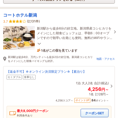
コートホテル新潟
(2,131件)
3.7
新潟駅から徒歩6分の好立地。新潟県産コシヒカリを
メインにした朝食ビュッフェは、早朝6：00オープ
ンですので朝早い出発にも便利。無料のWiFiやラン
ドリーコーナーを完備しビジネスや観光の拠点とし
て最適。
1名がこの宿を見ています
28分前に予約されました
新潟駅は徒歩6分、万代シティへも徒歩2分の好立地。新潟産コシヒカリ
地図・アクセス
をメインにした朝食バイキングも好評。
【返金不可】☆オンライン決済限定プラン☆【素泊り】
セミダブル
食事なし
1泊
大人2名
合計(税込)
4,256
円～
1名
2,128円～
84
ポイントUP
4,256
スコア～
ポイント～
最大
8,000
円クーポン
クーポンGET
利用条件あり