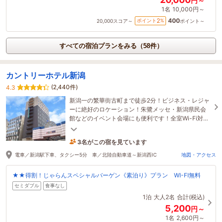
円～
1名
10,000円～
400
2
ポイント
%
20,000
スコア～
ポイント～
すべての宿泊プランをみる（58件）
カントリーホテル新潟
(2,440件)
4.3
新潟一の繁華街古町まで徒歩2分！ビジネス・レジャ
ーに絶好のロケーション！朱鷺メッセ・新潟県民会
館などのイベント会場にも便利です！全室Wi-Fi対
応！
3名がこの宿を見ています
1時間前に予約されました
電車／新潟駅下車、タクシー5分 車／北陸自動車道～新潟西IC
地図・アクセス
★★得割！じゃらんスペシャルバーゲン《素泊り》プラン WI-FI無料
セミダブル
食事なし
1泊
大人2名
合計(税込)
5,200
円～
1名
2,600円～