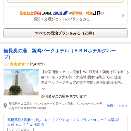
往復航空券
や
新幹線・特急
の
宿泊＋交通がセットのプランをみる
すべての宿泊プランをみる（23件）
備長炭の湯 新潟パークホテル（ＢＢＨホテルグルー
プ）
(2,419件)
3.7
【全室個別エアコン完備】WI-FI高速！朝食は和洋30
種バイキング大好評！大浴場(男女時間交代制) 漫画
本＆マッサージチェアの寛ぎ空間♪ 新潟駅徒歩圏内♪
コンビニは隣 全国170店舗展開のBBHホテルグルー
プ
4名がこの宿を見ています
たった今予約されました
新潟駅南口広場よりドンキホーテを目指して直進、ドンキホーテの交差
地図・アクセス
点を左折後直進約200m右側
高橋英樹&真麻一押し！レイトアウトゆっくりプラン♪ ☆.｡.:*･ﾟ 大浴場ｻ
ｳﾅ付 ☆.｡.:*･ﾟ wi-fi対応
ツイン
食事なし