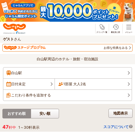
じゃらん
ゲスト
さん
お得な特典をみる
白山駅周辺のホテル・旅館・宿泊施設
白山駅
日付未定
1部屋 大人2名
こだわり条件を追加する
地図表示
おすすめ順
安い順
47
スコアについて
軒中
1
～
30
軒表示