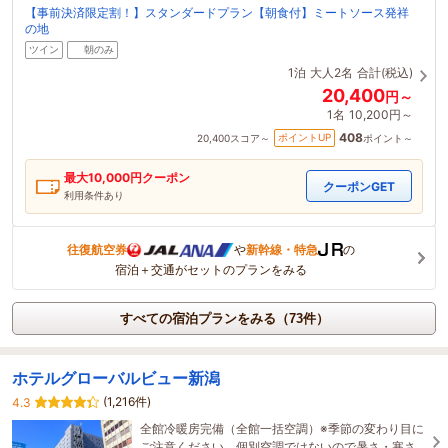
【事前決済限定割！】スタンダードプラン【朝食付】ミートソース発祥
の地
ツイン
朝のみ
1泊
大人2名
合計(税込)
20,400
円～
1名
10,200円～
408
ポイントUP
20,400
スコア～
ポイント～
最大
10,000
円クーポン
クーポンGET
利用条件あり
往復航空券
や
新幹線・特急
の
宿泊＋交通がセットのプランをみる
すべての宿泊プランをみる（73件）
ホテルグローバルビュー新潟
(1,216件)
4.3
全館冷暖房完備（全館一括空調）※季節の変わり目に
ご注意ください。個別空調ではないので暑さ・寒さ