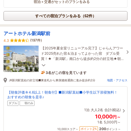
宿泊＋交通がセットのプランをみる
すべての宿泊プランをみる（62件）
アートホテル新潟駅前
(197件)
4.3
【2025年夏全室リニューアル完了】じゃらんアワー
ド2025売れた宿＆泊まってよかった宿 ダブル受
賞！★「新潟駅」南口から徒歩約2分の好立地★朝食
メニュー50品以上、新潟の食をご堪能いただけま
す。
3名がこの宿を見ています
たった今予約されました
JR新潟駅直結の好立地■東改札から東側連絡通路に進み徒歩約2分
地図・アクセス
【朝食評価☆4.6以上！朝食付】■新潟駅直結■小学生以下添寝無料！
おすすめの朝食を是非♪
ダブル
朝のみ
1泊
大人2名
合計(税込)
10,000
円～
1名
5,000円～
200
2
ポイント
%
10,000
スコア～
ポイント～