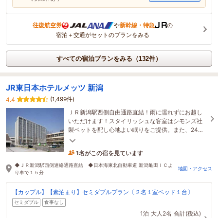
往復航空券
や
新幹線・特急
の
宿泊＋交通がセットのプランをみる
すべての宿泊プランをみる（132件）
JR東日本ホテルメッツ 新潟
(1,499件)
4.4
ＪＲ新潟駅西側自由通路直結！雨に濡れずにお越し
いただけます！スタイリッシュな客室はシモンズ社
製ベットを配し心地よい眠りをご提供。また、24時
間営業セブンイレブンも併設し便利。全室無料Wifi完
備。
1名がこの宿を見ています
たった今予約されました
◆ＪＲ新潟駅西側連絡通路直結 ◆日本海東北自動車道 新潟亀田ＩＣよ
地図・アクセス
り車で１５分
【カップル】【素泊まり】セミダブルプラン〔２名１室ベッド１台〕
セミダブル
食事なし
1泊
大人2名
合計(税込)