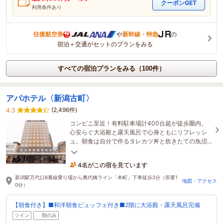
クーポンGET
利用条件あり
往復航空券
や
新幹線・特急
の
宿泊＋交通がセットのプランをみる
すべての宿泊プランをみる（100件）
アパホテル〈新潟古町〉
(2,496件)
4.3
コンビニ至近！有料駐車場計400台超が徒歩圏内。
心安らぐ大浴殿と露天風呂で心身ともにリフレッシ
ュ。朝食は自分で作るタレカツ丼と炊きたての魚沼
産コシヒカリで充実した旅を満喫。
4名がこの宿を見ています
20分前に予約されました
新潟駅万代口6番線乗り場から萬代橋ライン「本町」下車徒歩2分（所要1
地図・アクセス
0分）
【朝食付き】■和洋朝食ビュッフェ付き■2階に大浴殿・露天風呂完備
ツイン
朝のみ