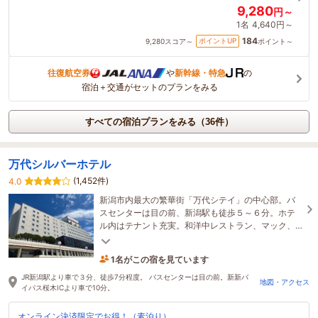
9,280
円～
1名
4,640円～
184
ポイントUP
9,280
スコア～
ポイント～
往復航空券
や
新幹線・特急
の
宿泊＋交通がセットのプランをみる
すべての宿泊プランをみる（36件）
万代シルバーホテル
(1,452件)
4.0
新潟市内最大の繁華街「万代シテイ」の中心部。バ
スセンターは目の前、新潟駅も徒歩５～６分。ホテ
ル内はテナント充実。和洋中レストラン、マック、
ミスド、フードホールも完備。お仕事、観光にとに
かく便利
1名がこの宿を見ています
3時間前に予約されました
JR新潟駅より車で３分、徒歩7分程度。 バスセンターは目の前。新新バ
地図・アクセス
イパス桜木ICより車で10分。
オンライン決済限定でお得！（素泊り）