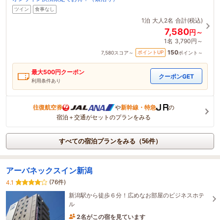
ツイン
食事なし
1泊
大人2名
合計(税込)
7,580
円～
1名
3,790円～
150
ポイントUP
7,580
スコア～
ポイント～
最大
500
円クーポン
クーポンGET
利用条件あり
往復航空券
や
新幹線・特急
の
宿泊＋交通がセットのプランをみる
すべての宿泊プランをみる（56件）
アーバネックスイン新潟
(76件)
4.1
新潟駅から徒歩６分！広めなお部屋のビジネスホテ
ル
2名がこの宿を見ています