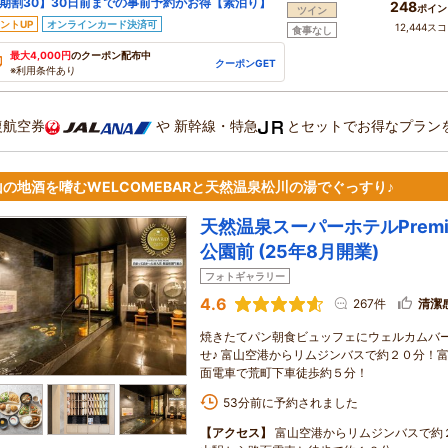
期割30】30日前までの事前予約がお得【素泊り】
248
ポイン
ツイン
ントUP
オンラインカード決済可
12,444ス
食事なし
最大4,000円
のクーポン配布中
クーポンGET
※利用条件あり
復航空券
や
新幹線・特急
とセットでお得なプラン
山の地酒を嗜むWELCOMEBARと天然温泉松川の湯でぐっすり♪
天然温泉スーパーホテルPremi
公園前 (25年8月開業)
フォトギャラリー
4.6
267件
清潔
焼きたてパン朝食ビュッフェにウェルカムバ
せ♪ 富山空港からリムジンバスで約２０分！
面電車で荒町下車徒歩約５分！
53分前に予約されました
【アクセス】
富山空港からリムジンバスで約