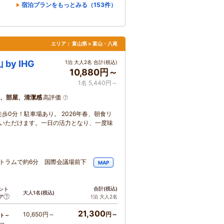
宿泊プランをもっとみる（153件）
エリア：
富山県 > 富山・八尾
y IHG
1泊 大人2名 合計(税込)
10,880円～
1名 5,440円～
、部屋、清潔感
高評価
0分！駐車場あり。 2026年春、朝食リ
験いただけます。一日の活力となり、一度味
トラムで約6分 国際会議場前下
MAP
合計
(税込)
ント
大人1名
(税込)
ア
1泊 大人2名
21,300
10,650円～
円～
ト～