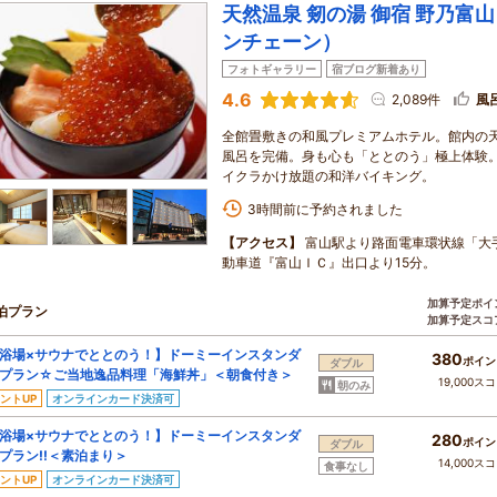
天然温泉 剱の湯 御宿 野乃富
ンチェーン）
フォトギャラリー
宿ブログ新着あり
4.6
2,089件
風
全館畳敷きの和風プレミアムホテル。館内の
風呂を完備。身も心も「ととのう」極上体験
イクラかけ放題の和洋バイキング。
3時間前に予約されました
【アクセス】
富山駅より路面電車環状線「大
動車道『富山ＩＣ』出口より15分。
加算予定ポイ
泊プラン
加算予定スコ
浴場×サウナでととのう！】ドーミーインスタンダ
380
ポイン
ダブル
プラン☆ご当地逸品料理「海鮮丼」＜朝食付き＞
19,000ス
朝のみ
ントUP
オンラインカード決済可
浴場×サウナでととのう！】ドーミーインスタンダ
280
ポイン
ダブル
プラン!!＜素泊まり＞
14,000ス
食事なし
ントUP
オンラインカード決済可