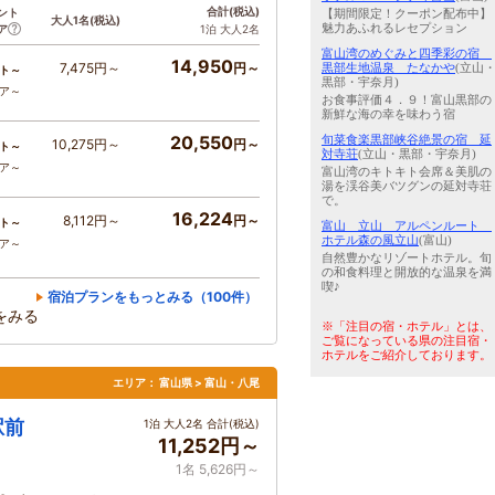
合計
(税込)
ント
【期間限定！クーポン配布中】
大人1名
(税込)
魅力あふれるレセプション
ア
1泊 大人2名
富山湾のめぐみと四季彩の宿
14,950
7,475円～
円～
黒部生地温泉 たなかや
(立山
ト～
黒部・宇奈月)
コア～
お食事評価４．９！富山黒部の
新鮮な海の幸を味わう宿
20,550
旬菜食楽黒部峡谷絶景の宿 延
10,275円～
円～
ト～
対寺荘
(立山・黒部・宇奈月)
コア～
富山湾のキトキト会席＆美肌の
湯を渓谷美バツグンの延対寺荘
で。
16,224
8,112円～
円～
ト～
富山 立山 アルペンルート
ホテル森の風立山
(富山)
コア～
自然豊かなリゾートホテル。旬
の和食料理と開放的な温泉を満
喫♪
宿泊プランをもっとみる（100件）
をみる
※「注目の宿・ホテル」とは、
ご覧になっている県の注目宿・
ホテルをご紹介しております。
エリア：
富山県 > 富山・八尾
駅前
1泊 大人2名 合計(税込)
11,252円～
1名 5,626円～