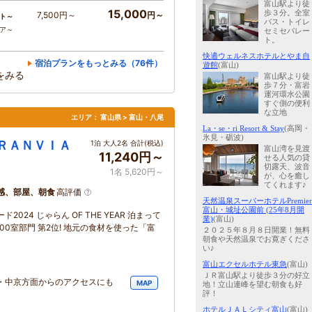
富山駅より徒
15,000
歩３分。全室
7,500円～
円～
ト～
バス・トイレ
コア～
セミセパレー
ト。
快適ウェルネスホテルとやま自
宿泊プランをもっとみる（76件）
遊館
(富山)
をみる
富山駅より徒
歩７分・富岩
運河環水公園
すぐ側の便利
な立地
エリア：
富山県 > 富山・八尾
La・se・ri Resort & Stay
(高岡・
氷見・砺波)
ＧＲＡＮＶＩＡ
1泊 大人2名 合計(税込)
富山湾を見渡
11,240円～
せる人気の貸
切露天、波音
1名 5,620円～
が、心を癒し
てくれます♪
感、部屋、朝食
高評価
天然温泉スーパーホテルPremier
富山・城址公園前 (25年8月開
24 じゃらん OF THE YEAR 泊まって
業)
(富山)
00室部門 第2位! 地元の食材を使った「富
２０２５年８月８日開業！無料
朝食や天然温泉でお寛ぎくださ
い♪
富山エクセルホテル東急
(富山)
ＪＲ富山駅より徒歩３分の好立
・中京方面からのアクセスにも
MAP
地！立山連峰を望む朝食も好
評！
ホテルＪＡＬシティ富山
(富山)