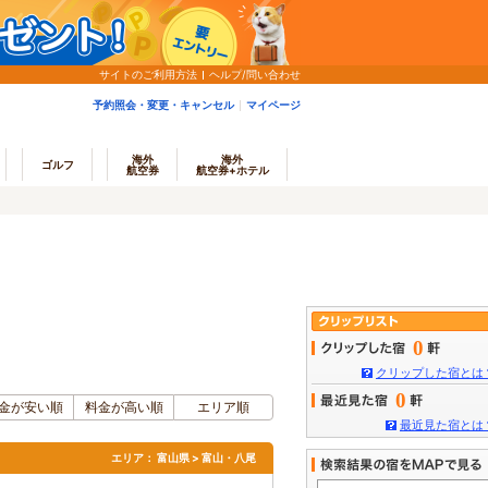
サイトのご利用方法
ヘルプ/問い合わせ
予約照会・変更・キャンセル
マイページ
海外
海外
ゴルフ
航空券
航空券+ホテル
0
クリップした宿とは
0
金が安い順
料金が高い順
エリア順
最近見た宿とは
エリア：
富山県 > 富山・八尾