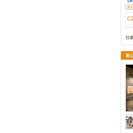
【早
ポイ
往
富