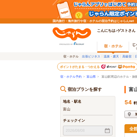
国内旅行・海外旅行や宿・ホテルの宿泊予約はじゃらんnet
こんにちは♪ゲストさん
じ
宿・ホテル
宿・ホテル
出張ビジネス
温泉・露天
高級宿
ポイントがたまる・つかえる
宿・ホテル予約
>
富山県
>
富山駅周辺のホテル・旅
宿泊プランを探す
富
地名・駅名
54
富山
チェックイン
全