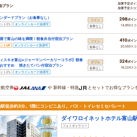
加算予定ポイ
泊プラン
加算予定スコ
ンダードプラン（お食事なし）
298
ポイン
ツイン
ント2%
オンラインカード決済可
14,950ス
食事なし
屋で富山の味を満喫！朝食弁当付宿泊プラン
410
ポイン
ツイン
ントUP
オンラインカード決済可
20,550ス
食事なし
ィスキオ富山×ジャーマンベーカリーコラボ】朝食
324
ポイン
ダブル
もおすすめ 焼きたてパン付宿泊プラン
16,224ス
食事なし
ント2%
オンラインカード決済可
復航空券
や
新幹線・特急
とセットでお得なプラン
山駅徒歩約3分。1階にコンビニあり。バス・トイレセミセパレート
ダイワロイネットホテル富山
フォトギャラリー