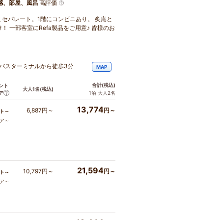
感、部屋、風呂
高評価
セパレート。1階にコンビニあり。 炙庵と
 一部客室にRefa製品をご用意♪ 皆様のお
駅バスターミナルから徒歩3分
MAP
合計
(税込)
ント
大人1名
(税込)
ア
1泊 大人2名
13,774
6,887円～
円～
ト～
コア～
21,594
10,797円～
円～
ト～
コア～