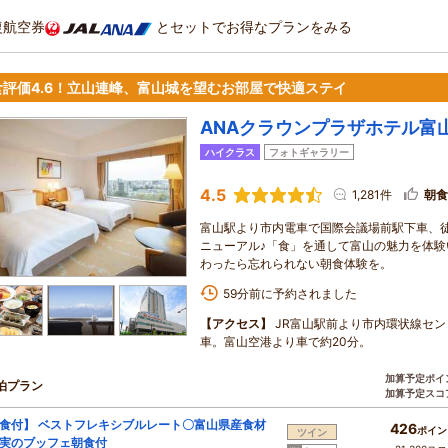
復航空券
とセットでお得なプランをみる
食評価4.6！立山連峰、富山城を望むお部屋で快適ステイ
ANAクラウンプラザホテル富山 b
ハイクラス
フォトギャラリー
4.5
1,281件
朝食
富山駅より市内電車で国際会議場前駅下車、徒歩
ニューアル♪「食」を通して富山の魅力を体
わったら忘れられない朝食体験を。
59分前に予約されました
【アクセス】
JR富山駅前より市内環状線セン
車。富山空港より車で約20分。
加算予定ポイ
泊プラン
加算予定スコ
食付】 ベストフレキシブルレート〇富山県産食材
426
ポイン
ツイン
実のブッフェ朝食付