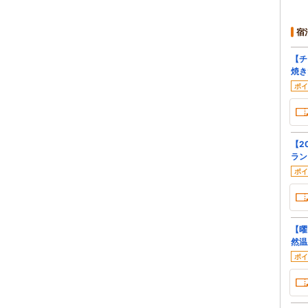
宿
【チ
焼き
ポイ
【2
ラン
ポイ
【曜
然温
ポイ