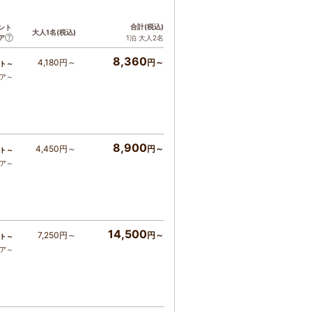
合計
(税込)
ント
大人1名
(税込)
ア
1泊 大人2名
8,360
4,180円～
円～
ト～
コア～
8,900
4,450円～
円～
ト～
コア～
14,500
7,250円～
円～
ト～
コア～