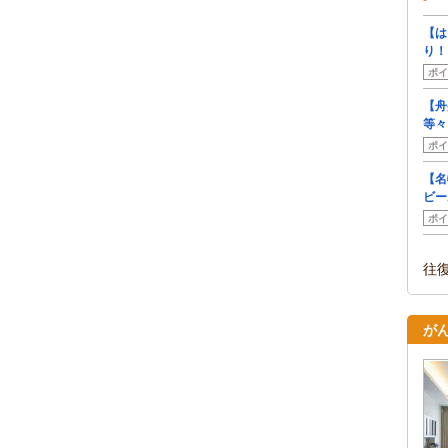
【は
り！
ポイ
【舟
等々
ポイ
【名
ビー
ポイ
往
が