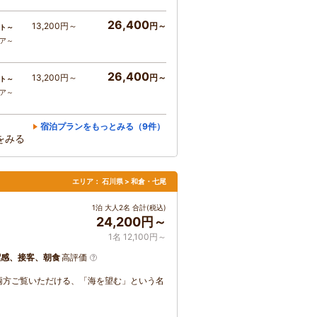
26,400
13,200円～
円～
ト～
コア～
26,400
13,200円～
円～
ト～
コア～
宿泊プランをもっとみる（9件）
をみる
エリア：
石川県 > 和倉・七尾
1泊 大人2名 合計(税込)
24,200円～
1名 12,100円～
潔感、接客、朝食
高評価
両方ご覧いただける、「海を望む」という名