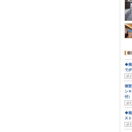
宿
◆能
で夕
ポイ
個室
ン☆
付）
ポイ
◆能
スト
ポイ