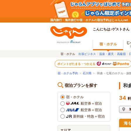
国内旅行・海外旅行や宿・ホテルの宿泊予約はじゃらんnet
こんにちは♪ゲストさん
じ
宿・ホテル
宿・ホテル
出張ビジネス
温泉・露天
高級宿
ポイントがたまる・つかえる
宿・ホテル予約
>
石川県
>
和倉・七尾のホテル・旅
宿泊プランを探す
和
宿・ホテル
34
航空券＋宿泊
航空券＋宿泊
新幹線・特急＋宿泊
海
エリア