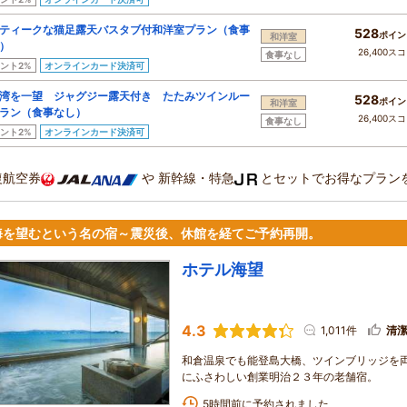
ティークな猫足露天バスタブ付和洋室プラン（食事
528
ポイン
和洋室
）
26,400ス
食事なし
ント2%
オンラインカード決済可
湾を一望 ジャグジー露天付き たたみツインルー
528
ポイン
和洋室
ラン（食事なし）
26,400ス
食事なし
ント2%
オンラインカード決済可
復航空券
や
新幹線・特急
とセットでお得なプラン
海を望むという名の宿～震災後、休館を経てご予約再開。
ホテル海望
4.3
1,011件
清
和倉温泉でも能登島大橋、ツインブリッジを
にふさわしい創業明治２３年の老舗宿。
5時間前に予約されました