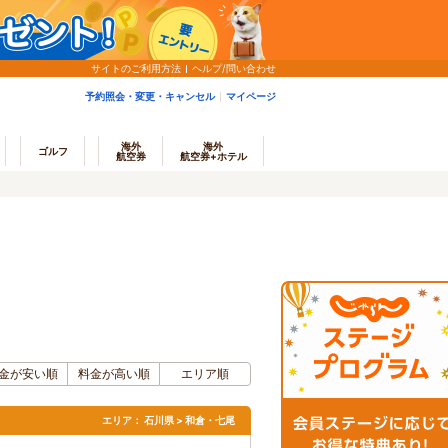
サイトのご利用方法
ヘルプ/問い合わせ
予約照会・変更・キャンセル
マイページ
海外
海外
ゴルフ
航空券
航空券+ホテル
金が安い順
料金が高い順
エリア順
エリア：
石川県 > 和倉・七尾