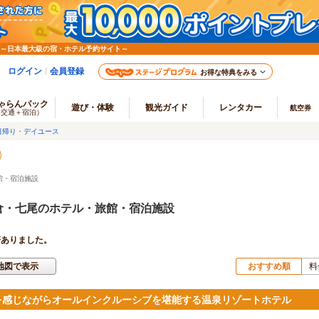
 ～日本最大級の宿・ホテル予約サイト～
ログイン
会員登録
お得な特典をみる
ゃらんパック
遊び・体験
観光ガイド
レンタカー
航空券
（交通＋宿泊）
日帰り・デイユース
館・宿泊施設
倉・七尾のホテル・旅館・宿泊施設
軒ありました。
地図で表示
おすすめ順
料
を感じながらオールインクルーシブを堪能する温泉リゾートホテル