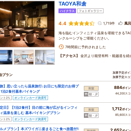
TAOYA和倉
ハイクラス
フォトギャラリー
4.4
1,719件
風
海を臨むインフィニティ温泉を堪能できるTA
ンクルーシブをご堪能ください。
7時間前に予約されました
【アクセス】
金沢より能登有料・能越道を経
加算予定ポイ
泊プラン
加算予定スコ
旅】思い立ったら温泉旅行♪お日にち限定のお得プ
884
ポイン
和室
 1泊2食付基本バイキング
44,200ス
朝・夕
ント2%
オンラインカード決済可
定日】【1泊2食付】目の前に海が広がるインフィ
1,712
ポイン
和室
ィ温泉を楽しむ 基本バイキングプラン
85,600ス
朝・夕
ント2%
オンラインカード決済可
ルメプラン】本ズワイガニ姿まるごと食べ放題付1
2,652
ポイン