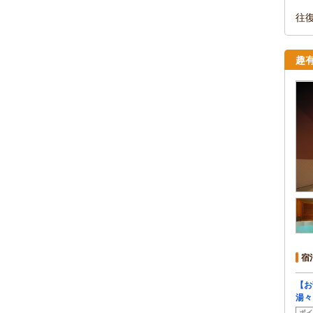
往
趣
宿
【
湯々
ポイ