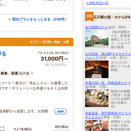
七尾駅周辺の宿
コア～
石川県の宿・ホテル[PR
宿泊プランをもっとみる（208件）
金沢国際ホテル
(金沢・羽咋)
【金沢国際ホ
テル 駐車場
無料】ビジネ
エリア：
石川県 > 和倉・七尾
ス・グループ
旅行最適
づる
1泊 大人2名 合計(税込)
山代温泉 雄山閣(ＢＢＨホテ
31,000円～
グループ)
(加賀・小松・辰口)
大人だけの、
1名 15,500円～
夜のくつろぎ
時間。
、朝食、部屋
高評価
席コース！ 館主の「魚おじさん」が厳選した
舟盛の旨い宿 和倉温泉はまづ
る
(和倉・七尾)
慢です！ボリューミーな舟盛りをキミは全部
能登の旬満載
の民宿！舟盛
り付き会席料
理が自慢の
宿！
倉温泉駅から送迎します。お気軽
MAP
和倉温泉 宿守屋寿苑(やども
やじゅえん)
(和倉・七尾)
四季折々の旬
の幸に舌鼓
合計
(税込)
ント
大人1名
(税込)
料理自慢の宿