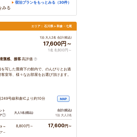
宿泊プランをもっとみる（30件）
をみる
エリア：
石川県 > 和倉・七尾
1泊 大人2名 合計(税込)
17,600円～
1名 8,800円～
清潔感、接客
高評価
情を写した畳廊下の館内で、のんびりとお過
付客室等、様々なお部屋をお選び頂けます。
249号線和倉ICより約10分
MAP
合計
(税込)
ント
大人1名
(税込)
ア
1泊 大人2名
17,600
8,800円～
円～
ト～
コア～