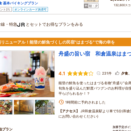
和洋室
食 基本バイキングプラン
132,600ス
朝・夕
ント2%
オンラインカード決済可
幹線・特急
とセットでお得なプランをみる
興リニューアル！能登の鮮魚づくしの民宿"はまづる"で海の幸を
舟盛の旨い宿 和倉温泉はま
4.1
231件
夕食
能登の鮮魚を使ったはまづる名物"舟盛り"会
旬魚を盛り込んだ鮮度バツグンのお料理が自
平らげられるか！？
1時間前に予約されました
【アクセス】
JR和倉温泉駅より車で5分(和
にお問い合わせください)
加算予定ポイ
泊プラン