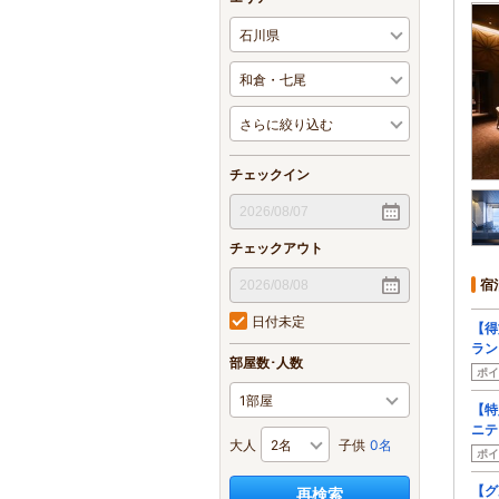
チェックイン
チェックアウト
宿
日付未定
【得
ラン
部屋数･人数
ポイ
【特
ニテ
大人
子供
0名
ポイ
【グ
再検索