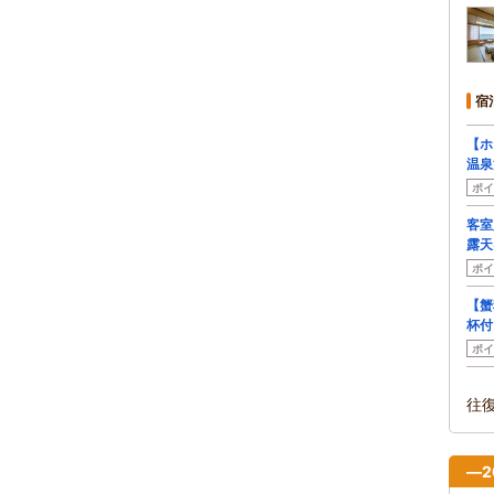
宿
【ホ
温泉
ポイ
客室
露天
ポイ
【蟹
杯付
ポイ
往
―2