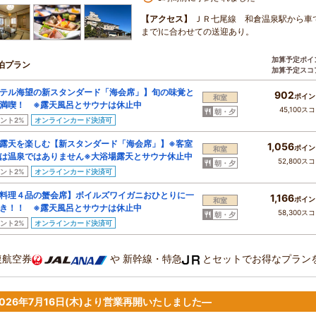
【アクセス】
ＪＲ七尾線 和倉温泉駅から車で
まで)に合わせての送迎あり。
加算予定ポイ
泊プラン
加算予定スコ
テル海望の新スタンダード「海会席」】旬の味覚と
902
ポイン
和室
満喫！ ※露天風呂とサウナは休止中
45,100ス
朝・夕
ント2%
オンラインカード決済可
露天を楽しむ【新スタンダード「海会席」】※客室
1,056
ポイン
和室
は温泉ではありません※大浴場露天とサウナ休止中
52,800ス
朝・夕
ント2%
オンラインカード決済可
料理４品の蟹会席】ボイルズワイガニおひとりに一
1,166
ポイン
和室
き！！ ※露天風呂とサウナは休止中
58,300ス
朝・夕
ント2%
オンラインカード決済可
復航空券
や
新幹線・特急
とセットでお得なプラン
026年7月16日(木)より営業再開いたしました―