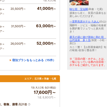
ア
1泊 大人2名
41,000
20,500円～
円～
味な宿 宝仙閣
(和倉・七尾)
ト～
源泉から近く、良質の温泉をお
コア～
楽しみいただけます。
一里野高原ホテル ろあん
(白山)
63,000
飛騨牛・ジビエ・地物の旬食材
31,500円～
円～
ト～
を囲炉裏でジュワっと炭火焼
コア～
き！
露天の湯に遊び美味に和む宿
山代温泉 多々見
(加賀・小松
52,000
辰口)
26,000円～
円～
ト～
カニ！蟹！【お部屋食確約】旬
コア～
の味覚♪欲張り蟹会席！
※「注目の宿・ホテル」とは、
宿泊プランをもっとみる（15件）
ご覧になっている県の注目宿・
ホテルをご紹介しております。
エリア：
石川県 > 和倉・七尾
1泊 大人2名 合計(税込)
17,600円～
1名 8,800円～
食、朝食、接客
高評価