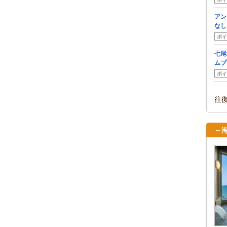
アン
なし
ポイ
七尾
ムプ
ポイ
往
～