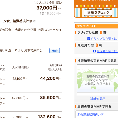
1泊 大人2名 合計(税込)
37,000円～
1名 18,500円～
呂、夕食、清潔感
高評価
OYA和倉。洗練された空間で楽しむオールイ
0
クリップした宿とは
0
由し和倉ＩＣよりお車で約５分
MAP
最近見た宿とは
合計
(税込)
ント
大人1名
(税込)
ア
1泊 大人2名
44,200
22,100円～
円～
ト～
コア～
85,600
42,800円～
円～
ト～
MAPを表示
コア～
和倉温泉駅周辺の宿
132,600
66,300円～
円～
ト～