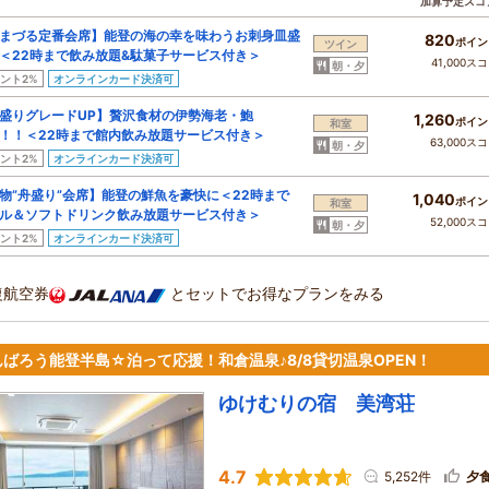
加算予定スコ
まづる定番会席】能登の海の幸を味わうお刺身皿盛
820
ポイン
ツイン
＜22時まで飲み放題&駄菓子サービス付き＞
41,000ス
朝・夕
ント2%
オンラインカード決済可
盛りグレードUP】贅沢食材の伊勢海老・鮑
1,260
ポイン
和室
！！＜22時まで館内飲み放題サービス付き＞
63,000ス
朝・夕
ント2%
オンラインカード決済可
物”舟盛り”会席】能登の鮮魚を豪快に＜22時まで
1,040
ポイン
和室
ル＆ソフトドリンク飲み放題サービス付き＞
52,000ス
朝・夕
ント2%
オンラインカード決済可
復航空券
とセットでお得なプランをみる
んばろう能登半島☆泊って応援！和倉温泉♪8/8貸切温泉OPEN！
ゆけむりの宿 美湾荘
4.7
5,252件
夕