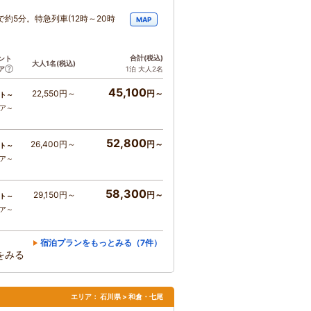
約5分。特急列車(12時～20時
MAP
合計
(税込)
ント
大人1名
(税込)
ア
1泊 大人2名
45,100
22,550円～
円～
ト～
コア～
52,800
26,400円～
円～
ト～
コア～
58,300
29,150円～
円～
ト～
コア～
宿泊プランをもっとみる（7件）
をみる
エリア：
石川県 > 和倉・七尾