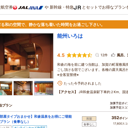
復航空券
や
新幹線・特急
とセットでお得なプラン
有る和の空間で、静かな落ち着いた時間をお過ごし下さい。
能州いろは
4.5
12件
風呂、
和倉の海を前に建つ当館は、加賀の町屋敷風
ごし頂ける宿でございます。各種の露天風呂
※全客室禁煙※
たった今予約されました
【アクセス】
JR和倉温泉駅下車約２Km、国道
加算予定ポイ
泊プラン
加算予定スコ
お部屋タイプおまかせ】和倉温泉をお得にご堪能
352
ポイン
和室
プラン（食事なし）
17,600ス
食事なし
ント2%
オンラインカード決済可