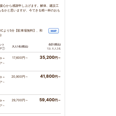
支援心から感謝申し上げます。解体、建設工
あるかと思いますが、今できる精一杯のおも
ICより5分【駐車場無料】、和
MAP
分
合計
(税込)
ント
大人1名
(税込)
ア
1泊 大人2名
35,200
17,600円～
円～
ト～
コア～
41,800
20,900円～
円～
ト～
コア～
59,400
29,700円～
円～
ト～
コア～