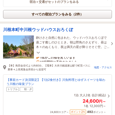
宿泊＋交通がセットのプランをみる
すべての宿泊プランをみる（2件）
川根本町中川根ウッドハウスおろくぼ
静けさと自然に包まれた、ウッドハウスおろくぼで
過ごす癒しのひととき。朝は野鳥のさえずり、昼は
木々のぬくもり、夜は満天の星が降りそそぐ空。ご
家族やご友人、大切な人とぜひお越しください。
1名がこの宿を見ています
10時間前に予約されました
【車】島田金谷ICより約60分。【電車】大井川鐵道家山駅で町営バスに
地図・アクセス
乗車→上長尾集会所前から送迎可
【事前カード決済限定】【1泊2食付き】川魚料理とゆずスイーツを味わ
う川根の味覚プラン
トリプル
朝・夕
1泊
大人2名
合計(税込)
24,600
円～
1名
12,300円～
492
2
ポイント
%
24,600
スコア～
ポイント～