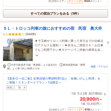
404
2
ポイント
%
20,200
スコア～
ポイント～
すべての宿泊プランをみる（9件）
ＳＬ・トロッコ列車の旅におすすめの宿 民宿 奥大井
(244件)
4.2
★寸又峡やトロッコ列車に乗って井川までの分岐点
◎アクセスも便利！！★弁当もご用意ＯＫ！お仕事
でもご利用下さい★Ｎゲージでご持参の車両を走ら
せてね！★地産地消の田舎料理と猪鍋料理は絶品！
①大井川鉄道井川線『奥泉駅』より徒歩5分 ②東海道新幹線『静岡
地図・アクセス
駅』より車で約１時間４０分
【基本◇一泊二食】女将自慢の季節料理7品と「名物いのしし料理」を
ご堪能！スタンダードプラン＜1泊限定＞
和室
朝・夕
1泊
大人2名
合計(税込)
20,900
円～
1名
10,450円～
418
2
ポイント
%
20,900
スコア～
ポイント～