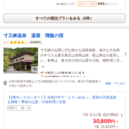
888
2
ポイント
%
44,400
スコア～
ポイント～
すべての宿泊プランをみる（6件）
寸又峡温泉 湯屋 飛龍の宿
(469件)
3.7
寸又峡の山間に佇む静かな温泉旅館。雄大な大自然
の中で入る露天風呂は昼間は緑、夜は満点の星美し
い。食事は、奥大井の旬の山菜や川魚、猪料理に舌
鼓！五感で四季をたのしむ癒しのお宿。
3名がこの宿を見ています
17時間前に予約されました
大井川鉄道千頭駅より寸又峡温泉行きバスで４０分、終点寸又峡温泉バ
地図・アクセス
ス停より徒歩１分。
【2食付／スタンダード】自然の中で「とろっぬるっ」美肌の天然温泉
を満喫！季節の山菜・川魚料理に舌鼓
和室
朝・夕
1泊
大人2名
合計(税込)
30,800
円～
1名
15,400円～