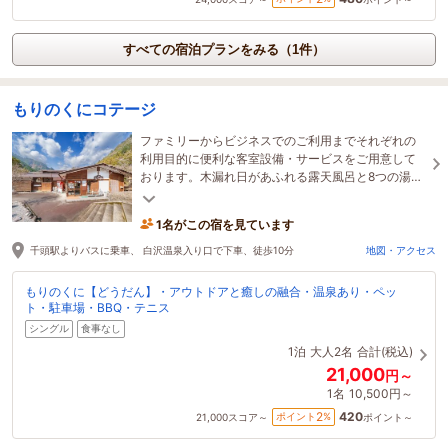
すべての宿泊プランをみる（1件）
もりのくにコテージ
ファミリーからビジネスでのご利用までそれぞれの
利用目的に便利な客室設備・サービスをご用意して
おります。木漏れ日があふれる露天風呂と8つの湯船
に浸かり、 ゆったりとお過ごしください。
1名がこの宿を見ています
千頭駅よりバスに乗車、 白沢温泉入り口で下車、徒歩10分
地図・アクセス
もりのくに【どうだん】・アウトドアと癒しの融合・温泉あり・ペッ
ト・駐車場・BBQ・テニス
シングル
食事なし
1泊
大人2名
合計(税込)
21,000
円～
1名
10,500円～
420
2
ポイント
%
21,000
スコア～
ポイント～