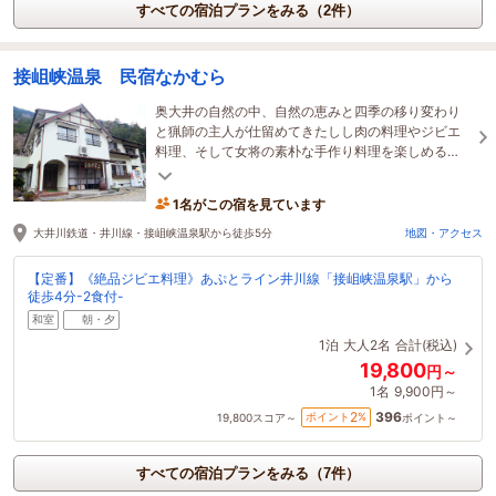
すべての宿泊プランをみる（2件）
接岨峡温泉 民宿なかむら
奥大井の自然の中、自然の恵みと四季の移り変わり
と猟師の主人が仕留めてきたしし肉の料理やジビエ
料理、そして女将の素朴な手作り料理を楽しめる
宿。
1名がこの宿を見ています
大井川鉄道・井川線・接岨峡温泉駅から徒歩5分
地図・アクセス
【定番】《絶品ジビエ料理》あぷとライン井川線「接岨峡温泉駅」から
徒歩4分-2食付-
和室
朝・夕
1泊
大人2名
合計(税込)
19,800
円～
1名
9,900円～
396
2
ポイント
%
19,800
スコア～
ポイント～
すべての宿泊プランをみる（7件）