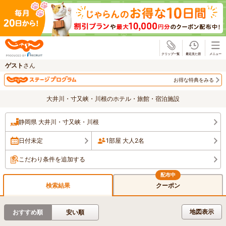
じゃらん
ゲスト
さん
お得な特典をみる
大井川・寸又峡・川根のホテル・旅館・宿泊施設
静岡県 大井川・寸又峡・川根
日付未定
1部屋 大人2名
こだわり条件を追加する
検索結果
クーポン
地図表示
おすすめ順
安い順