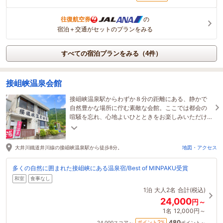
往復航空券
の
宿泊＋交通がセットのプランをみる
すべての宿泊プランをみる（4件）
接岨峡温泉会館
接岨峡温泉駅からわずか８分の距離にある、静かで
自然豊かな場所に佇む素敵な会館。ここでは都会の
喧騒を忘れ、心地よいひとときをお楽しみいただけ
ます。
大井川鐵道井川線の接岨峡温泉駅から徒歩8分。
地図・アクセス
多くの自然に囲まれた接岨峡にある温泉宿/Best of MINPAKU受賞
和室
食事なし
1泊
大人2名
合計(税込)
24,000
円～
1名
12,000円～
480
2
ポイント
%
24,000
スコア～
ポイント～