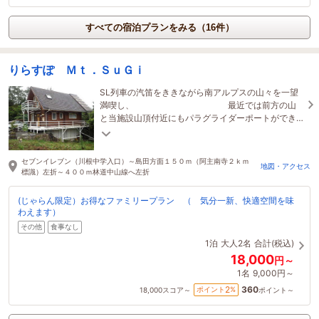
すべての宿泊プランをみる（16件）
りらすぽ Ｍｔ．ＳｕＧｉ
SL列車の汽笛をききながら南アルプスの山々を一望
満喫し、 最近では前方の山
と当施設山頂付近にもパラグライダーポートができ
空中散歩を楽しむこともできます。
セブンイレブン（川根中学入口）～島田方面１５０ｍ（阿主南寺２ｋｍ
地図・アクセス
標識）左折～４００ｍ林道中山線へ左折
(じゃらん限定）お得なファミリープラン （ 気分一新、快適空間を味
わえます）
その他
食事なし
1泊
大人2名
合計(税込)
18,000
円～
1名
9,000円～
360
2
ポイント
%
18,000
スコア～
ポイント～