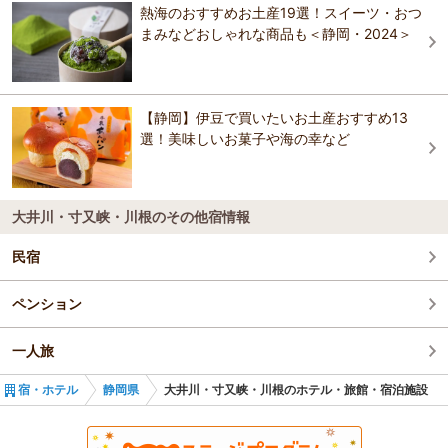
月の栖 熱海聚楽ホテル
おすすめの観光スポットガイドを見る
熱海のおすすめお土産19選！スイーツ・おつ
味と湯の宿 ニューとみよし
まみなどおしゃれな商品も＜静岡・2024＞
ホテル ドルフ 静岡
全室スイート＆オーシャンビューのホテル ヴィラ
静岡タウンホテル
ージュ伊豆高原
ホテルｎａｎｖａｎ浜名湖
【静岡】伊豆で買いたいお土産おすすめ13
熱海温泉 湯宿一番地
選！美味しいお菓子や海の幸など
沼津グランドホテル
大井川・寸又峡・川根のその他宿情報
民宿
ペンション
一人旅
宿・ホテル
静岡県
大井川・寸又峡・川根のホテル・旅館・宿泊施設