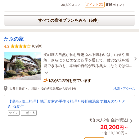
616
2
ポイント
%
30,800
スコア～
ポイント～
すべての宿泊プランをみる（6件）
たぶの家
(69件)
4.3
接岨峡の自然が育む野趣溢れる味わいは、山菜や川
魚、さらにジビエなど四季を通して、贅沢な味を堪
能できるのも、本物の自然が残る奥大井ならでは◎
自慢の味を、めしあがれ♪
1名がこの宿を見ています
大井川鉄道・井川線・接岨峡温泉駅から徒歩8分
地図・アクセス
【温泉×郷土料理】地元食材の手作り料理と接岨峡温泉で和みのひとと
き -2食付
ツイン
朝・夕
1泊
大人2名
合計(税込)
20,200
円～
1名
10,100円～