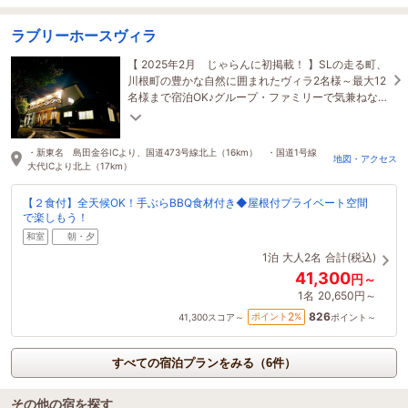
ラブリーホースヴィラ
【 2025年2月 じゃらんに初掲載！ 】SLの走る町、
川根町の豊かな自然に囲まれたヴィラ2名様～最大12
名様まで宿泊OK♪グループ・ファミリーで気兼ねな
くご宿泊いただけます！
・新東名 島田金谷ICより、国道473号線北上（16km） ・国道1号線
地図・アクセス
大代ICより北上（17km）
【２食付】全天候OK！手ぶらBBQ食材付き◆屋根付プライベート空間
で楽しもう！
和室
朝・夕
1泊
大人2名
合計(税込)
41,300
円～
1名
20,650円～
826
2
ポイント
%
41,300
スコア～
ポイント～
すべての宿泊プランをみる（6件）
その他の宿を探す