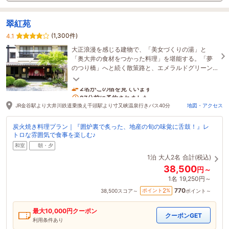
翠紅苑
(1,300件)
4.1
大正浪漫を感じる建物で、「美女づくりの湯」と
「奥大井の食材をつかった料理」を堪能する。「夢
のつり橋」へと続く散策路と、エメラルドグリーン
の湖に感動する。
2名がこの宿を見ています
27分前に予約されました
JR金谷駅より大井川鉄道乗換え千頭駅より寸又峡温泉行きバス40分
地図・アクセス
炭火焼き料理プラン｜『囲炉裏で炙った、地産の旬の味覚に舌鼓！』レ
トロな雰囲気で食事を楽しむ♪
和室
朝・夕
1泊
大人2名
合計(税込)
38,500
円～
1名
19,250円～
770
2
ポイント
%
38,500
スコア～
ポイント～
最大
10,000
円クーポン
クーポンGET
利用条件あり