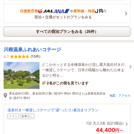
往復航空券
や
新幹線・特急
の
宿泊＋交通がセットのプランをみる
すべての宿泊プランをみる（26件）
川根温泉ふれあいコテージ
(15件)
4.7
どこかホッとする全棟源泉かけ流し露天風呂付きの
一棟貸しコテージで、日常の喧騒から離れた心休ま
るひと時を…
2名がこの宿を見ています
東名袋井IC(西)・東名焼津IC(東)-国1BP-県64-県63または新東名島田金
地図・アクセス
谷-国473-県63
温泉付き一棟貸しコテージで”湯”ったり♪素泊まりプラン
ツイン
食事なし
1泊
大人2名
合計(税込)
44,400
円～