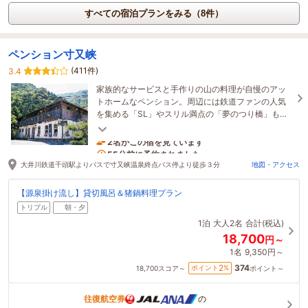
すべての宿泊プランをみる（8件）
ペンション寸又峡
(411件)
3.4
家族的なサービスと手作りの山の料理が自慢のアッ
トホームなペンション。周辺には鉄道ファンの人気
を集める「SL」やスリル満点の「夢のつり橋」もあ
る。源泉掛け流しの温泉は、お部屋ごと貸切でどう
ぞ♪
2名がこの宿を見ています
55分前に予約されました
大井川鉄道千頭駅よりバスで寸又峡温泉終点バス停より徒歩３分
地図・アクセス
【源泉掛け流し】貸切風呂＆猪鍋料理プラン
トリプル
朝・夕
1泊
大人2名
合計(税込)
18,700
円～
1名
9,350円～
374
2
ポイント
%
18,700
スコア～
ポイント～
往復航空券
の