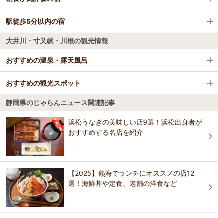
熱海梅園
御殿場・富士
下田聚楽ホテル
駅徒歩5分以内の宿
静鉄ホテルプレジオ沼津
伊豆高原の桜並木
伊東・宇佐美・川奈
大井川・寸又峡・川根の観光情報
浜松ホテル
ホテルオーレ イン (静岡)
ACAO FOREST
沼津・三島
熱海後楽園ホテル
おすすめの温泉・露天風呂
静鉄ホテルプレジオ沼津
磐田・袋井・掛川
浜松ホテル
沼津リバーサイドホテル
おすすめの観光スポット
寸又峡温泉
大井川鉄道のＳＬとミニ列車を乗り継いで訪れる、南アルプスの麓に
焼津・御前崎
月の栖 熱海聚楽ホテル
静岡県のじゃらんニュース関連記事
ある山間の温泉街。明治22年湯山地区の共同湯治場湯山温泉として開
クア・アンド・ホテル 駿河健康ランド
寸又峡
月の栖 熱海聚楽ホテル
発され、その後3回のボーリングで昭和37年に自然湧出、寸又峡まで引
4.2
伊豆高原
き湯された。43.6℃、毎分540リットル。硫化水素系の単純硫黄泉で
浜松うなぎの美味しい店9選！浜松出身者が
熱海温泉 湯宿一番地
静岡県中部にある大井川の支流である寸又川の峡谷。 大井川最後の秘
肌に優しく「美人づくりの湯」で知られる。
おすすめする名店を紹介
静鉄ホテルプレジオ沼津
境といわれ、紅葉や新緑の中の夢の吊橋など絶景の多い幽谷として知
全室スイート＆オーシャンビューのホテル ヴィラ
西伊豆
おすすめの温泉・露天風呂ガイドを見る
られています。 （上流地域は1976年3月22日に大井川源流部原生自然
ージュ伊豆高原
環境保全地域に指定） 全長16km、比高は100mに達し、その激しい下
静岡タウンホテル
熱海後楽園ホテル
刻作用によって、複雑に入り組んだ流れが魅力のひとつです。 中でも
南伊豆
桜田温泉 山芳園
夢の吊り橋（延長約90m、高さ約8m）は人気スポットのひとつで、夢
【2025】熱海でランチにオススメの店12
に出そうなほど幻想的だという意味の他に、渡るのが怖くて夢にまで
選！海鮮丼や定食、老舗の洋食など
ＡＢホテル磐田
東伊豆
出てきそうな橋という意味合いも。 また、一度に渡れる人数が10人に
沼津リバーサイドホテル
熱海温泉 湯宿一番地
制限されており、行楽シーズンなどには一方通行になることもあるの
で要注意です。
中伊豆
ガーデンホテル静岡