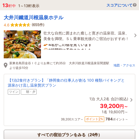
13
スコアについて
軒中
1
～
13
軒表示
大井川鐵道川根温泉ホテル
(655件)
4.6
壮大な自然に囲まれた癒しと寛ぎの温泉宿。温泉、
美食を満喫。ＳＬ乗車観光後のご宿泊がおすすめ！
4名がこの宿を見ています
2時間前に予約されました
新東名島田金谷ＩＣよりお車にて約35分 大井川鉄道川根温泉笹間渡駅
地図・アクセス
より徒歩10分
【1泊2食付きプラン】「静岡食の仕事人が創る 100 種類バイキングと
源泉かけ流し温泉贅沢プラン
ツイン
朝・夕
1泊
大人2名
合計(税込)
39,200
円～
1名
19,600円～
784
2
ポイント
%
39,200
スコア～
ポイント～
すべての宿泊プランをみる（24件）