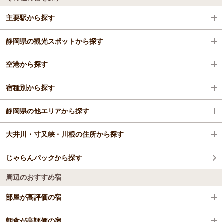
主要駅から探す
静岡県の観光スポットから探す
家山駅
空港から探す
川根温泉笹間渡駅
伊豆シャボテン動物公園
宿種別から探す
田野口駅
伊豆ぐらんぱる公園
静岡空港（富士山静岡空港）
静岡県の他エリアから探す
奥泉駅
河津桜
ビジネスホテル
大井川・寸又峡・川根の住所から探す
接岨峡温泉駅
大室山
旅館
下田・白浜
じゃらんパックから探す
千頭駅
伊豆テディベア・ミュージアム
浜松・浜名湖
榛原郡川根本町
周辺のおすすめ宿
橋立つり橋
熱海
部屋が高評価の宿
伊豆アニマルキングダム
静岡・清水
ホテルオーレ イン (静岡)
朝食が高評価の宿