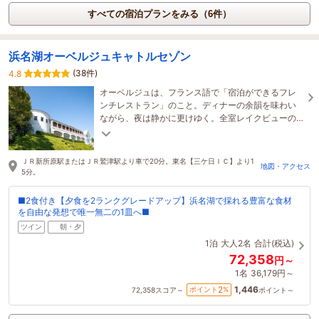
すべての宿泊プランをみる（6件）
浜名湖オーベルジュキャトルセゾン
(38件)
4.8
オーベルジュは、フランス語で「宿泊ができるフレ
ンチレストラン」のこと。ディナーの余韻を味わい
ながら、夜は静かに更けゆく。全室レイクビューの
客室から、時とともに表情を変える湖の姿を堪能頂
けます。
ＪＲ新所原駅またはＪＲ鷲津駅より車で20分。東名【三ケ日ＩＣ】より1
地図・アクセス
5分。
■2食付き【夕食を2ランクグレードアップ】浜名湖で採れる豊富な食材
を自由な発想で唯一無二の1皿へ■
ツイン
朝・夕
1泊
大人2名
合計(税込)
72,358
円～
1名
36,179円～
1,446
2
ポイント
%
72,358
スコア～
ポイント～