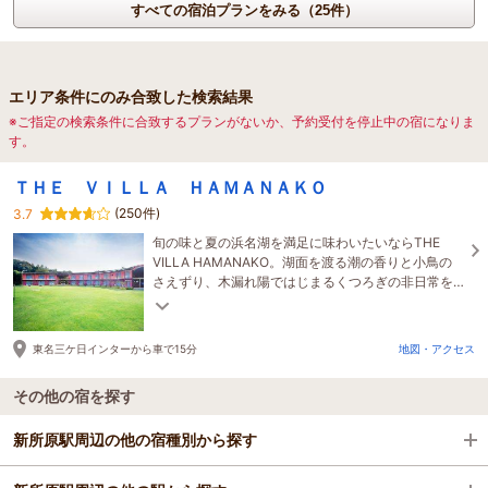
すべての宿泊プランをみる（25件）
エリア条件にのみ合致した検索結果
※ご指定の検索条件に合致するプランがないか、予約受付を停止中の宿になりま
す。
ＴＨＥ ＶＩＬＬＡ ＨＡＭＡＮＡＫＯ
(250件)
3.7
旬の味と夏の浜名湖を満足に味わいたいならTHE
VILLA HAMANAKO。湖面を渡る潮の香りと小鳥の
さえずり、木漏れ陽ではじまるくつろぎの非日常を
味わう至福のリゾート
東名三ケ日インターから車で15分
地図・アクセス
その他の宿を探す
新所原駅周辺の他の宿種別から探す