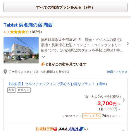
すべての宿泊プランをみる（7件）
Tabist 浜名湖の宿 湖西
(182件)
4.3
無料駐車場＆全部屋Wi-Fi！観光・ビジネスの拠点に
最適！長期滞在歓迎！コンビニ・コインランドリー
徒歩1分で、浜名湖周辺のグルメを手軽に満喫！持込
自由
2名がこの宿を見ています
三ケ日ICより車で13分、知波田駅より徒歩4分
地図・アクセス
【非対面】セルフチェックインで安心＆お得なプラン！（通年）
和室
食事なし
1泊
大人2名
合計(税込)
3,700
円～
1名
1,850円～
74
2
ポイント
%
3,700
スコア～
ポイント～
往復航空券
の