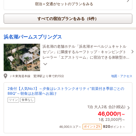
宿泊＋交通がセットのプランをみる
すべての宿泊プランをみる（6件）
浜名湖パームスプリングス
浜名湖の老舗ホテル「浜名湖オーベルジュキャトル
セゾン」に隣接するルーフトップ・キャンピングト
レーラー「エアストリーム」に宿泊できる体験型ホ
テル。共有スペースにバレルサウナ完備・ペットと
宿泊可能
ＪＲ東海道本線 鷲津駅より車で約15分
地図・アクセス
2食付【人気No.1】～夕食はレストランクオリティ“前菜付き季節ごとの
BBQ”～朝食はお部屋へお届け
ツイン
食事なし
1泊
大人2名
合計(税込)
46,000
円～
1名
23,000円～
920
2
ポイント
%
46,000
スコア～
ポイント～