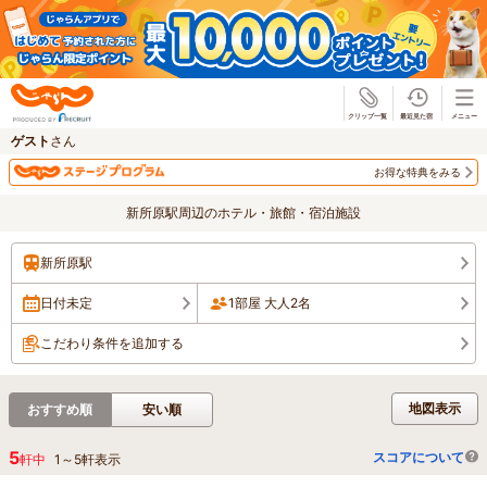
じゃらん
ゲスト
さん
お得な特典をみる
新所原駅周辺のホテル・旅館・宿泊施設
新所原駅
日付未定
1部屋 大人2名
こだわり条件を追加する
地図表示
おすすめ順
安い順
5
スコアについて
軒中
1
～
5
軒表示