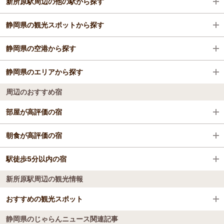
新所原駅周辺の他の駅から探す
ビジネスホテル
静岡県の観光スポットから探す
格安ホテル
浜松駅
静岡県の空港から探す
弁天島駅
伊豆シャボテン動物公園
静岡県のエリアから探す
八幡駅
伊豆ぐらんぱる公園
静岡空港（富士山静岡空港）
周辺のおすすめ宿
鷲津駅
河津桜
下田・白浜
部屋が高評価の宿
奥浜名湖駅
大室山
浜松・浜名湖
リッチモンドホテル浜松
朝食が高評価の宿
舞阪駅
伊豆テディベア・ミュージアム
熱海
浜松ホテル
駅徒歩5分以内の宿
コンフォートホテル浜松
天竜川駅
橋立つり橋
静岡・清水
新所原駅周辺の観光情報
浜松ホテル
リッチモンドホテル浜松
高塚駅
伊豆アニマルキングダム
御殿場・富士
オークラアクトシティホテル浜松
おすすめの観光スポット
コンフォートホテル浜松
新居町駅
熱海梅園
伊東・宇佐美・川奈
コンフォートホテル浜松
静岡県のじゃらんニュース関連記事
ホテル玄浜松インター
Blueberry Farm HAMANAKO