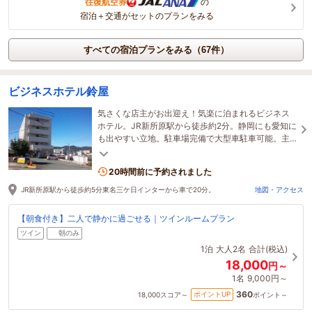
往復航空券
の
宿泊＋交通がセットのプランをみる
すべての宿泊プランをみる（67件）
ビジネスホテル鈴屋
気さくな店主がお出迎え！気楽に泊まれるビジネス
ホテル。JR新所原駅から徒歩約2分。静岡にも愛知に
も出やすい立地。駐車場完備で大型車駐車可能。主
要ライブ会場へも近く便利！レア自転車乗れるかも
★
20時間前に予約されました
JR新所原駅から徒歩約5分東名三ケ日インターから車で20分。
地図・アクセス
【朝食付き】二人で静かに過ごせる｜ツインルームプラン
ツイン
朝のみ
1泊
大人2名
合計(税込)
18,000
円～
1名
9,000円～
360
ポイントUP
18,000
スコア～
ポイント～