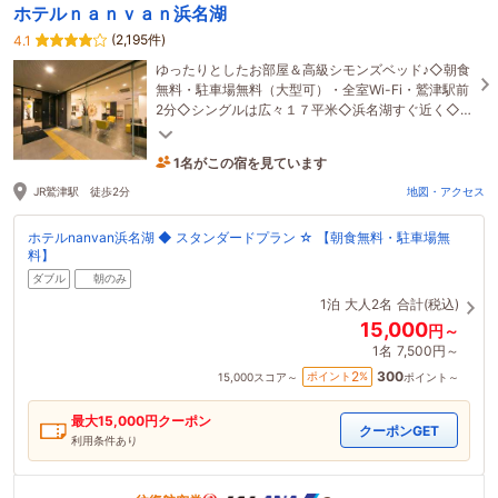
ホテルｎａｎｖａｎ浜名湖
(2,195件)
4.1
ゆったりとしたお部屋＆高級シモンズベッド♪◇朝食
無料・駐車場無料（大型可）・全室Wi-Fi・鷲津駅前
2分◇シングルは広々１７平米◇浜名湖すぐ近く◇ビ
ジネス・カップル・ファミリーにもおススメ！
1名がこの宿を見ています
7時間前に予約されました
JR鷲津駅 徒歩2分
地図・アクセス
ホテルnanvan浜名湖 ◆ スタンダードプラン ☆ 【朝食無料・駐車場無
料】
ダブル
朝のみ
1泊
大人2名
合計(税込)
15,000
円～
1名
7,500円～
300
2
ポイント
%
15,000
スコア～
ポイント～
最大
15,000
円クーポン
クーポンGET
利用条件あり