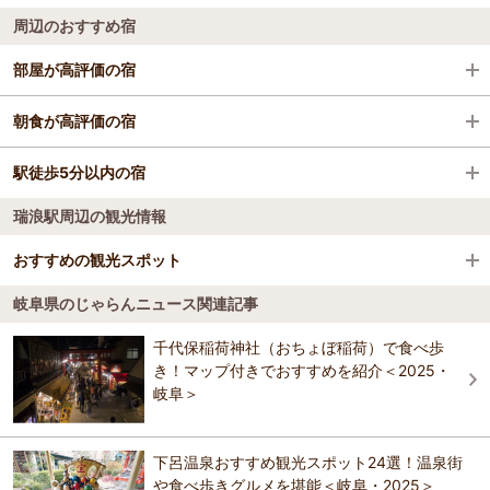
周辺のおすすめ宿
恵那駅
高山陣屋
岐阜・大垣・養老
部屋が高評価の宿
可児駅
世界遺産白川郷合掌造り集落
飛騨・高山
ＡＢホテル可児
朝食が高評価の宿
美濃太田駅
宮川朝市
恵那・多治見・可児・加茂
ホテルルートイン美濃加茂
駅徒歩5分以内の宿
ホテルルートイン土岐
土岐市駅
飛騨の里
下呂・南飛騨
瑞浪駅周辺の観光情報
ホテルトーノー
ホテルルートイン土岐
美乃坂本駅
新穂高ロープウェイ
郡上・美濃・関
美濃加茂ステーションホテル
おすすめの観光スポット
ホテルルートイン美濃加茂
落合川駅
飛騨大鍾乳洞＆大橋コレクション館
白川郷
八勝園湯元館
岐阜県のじゃらんニュース関連記事
八勝園湯元館
岐阜バンジー
日本一のアクティビティー…！？ 岐阜県の八百津町に日本一の体験が
中川辺駅
世界淡水魚園水族館 アクア･トトぎふ
奥飛騨
千代保稲荷神社（おちょぼ稲荷）で食べ歩
ウィークリー翔ホテル土岐
できる施設が、2020年8月にオープンしました。国道418号・丸山バイ
ホテルシンセリティ 可児
き！マップ付きでおすすめを紹介＜2025・
ウィークリー翔可児
パスに架かる新旅足橋（しんたびそこばし）にオープンした日本一高
白川口駅
下呂温泉合掌村
岐阜＞
いブリッジバンジー「岐阜バンジー」。そもそも新旅足橋は、V字の渓
美濃加茂ステーションホテル
谷に架かる橋で長さは462ｍ・橋脚の高さは100ｍにも及ぶとても大き
オースタット国際ホテル多治見
な橋です。そして橋の中央に設けられたジャンプ台から渓谷に向かっ
フェアフィールド・バイ・マリオット・岐阜清流里
岐阜城天守閣
てジャンプする高さが日本一を誇ります。高さはなんと215
山公園
下呂温泉おすすめ観光スポット24選！温泉街
ｍ！！！！ とにかく 215ｍという高さに圧倒されます。岐阜バンジ
シティホテル美濃加茂
や食べ歩きグルメを堪能＜岐阜・2025＞