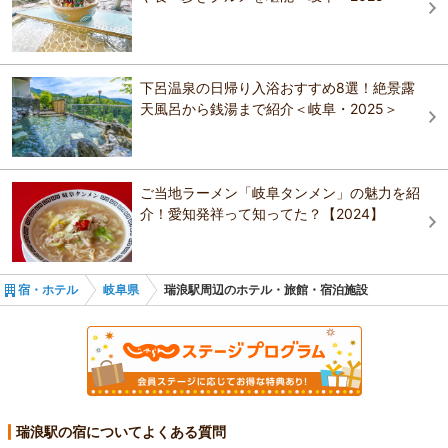
柿野温泉あさひ荘
ーほかのバンジージャンプとは違った特徴があります。ジャンパーの
シティホテル美濃加茂
皆さんは、必ず「ウイングスーツ」を着用します。｢ウイングスーツ｣
＝通称｢ムササビスーツ｣と呼ばれており、ムササビのように揚力を生
ビジネス旅館 いろは
森に囲まれた癒しの宿 鬼岩温泉 了山
かして空を飛ぶような感覚を味わうことができます。渓谷の四季折々
柿野温泉あさひ荘
の景観が楽しめる「岐阜バンジー」をぜひ楽しんでみてください！
下呂温泉の日帰り入浴おすすめ8選！絶景露
おすすめの観光スポットガイドを見る
天風呂から銭湯まで紹介＜岐阜・2025＞
料理旅館 吉村屋 ～１日５組限定の宿～
森に囲まれた癒しの宿 鬼岩温泉 了山
料理旅館 中野屋
料理旅館 吉村屋 ～１日５組限定の宿～
ご当地ラーメン「岐阜タンメン」の魅力を紹
介！愛知発祥って知ってた？【2024】
宿・ホテル
岐阜県
瑞浪駅周辺のホテル・旅館・宿泊施設
瑞浪駅の宿についてよくある質問