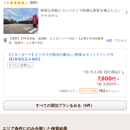
(8件)
3.9
斬新な外観とコンパクトで快適な客室を備えたコン
テナホテル
【電車】JR中央本線「瑞浪駅」よりタクシーで4分／【お車】中央自動車
地図・アクセス
道「瑞浪IC」より車で5分。
【スタンダード】ビジネスや観光の拠点に♪軽食＆ホットドリンク付
【駐車場至近＆無料】
ダブル
食事なし
1泊
大人2名
合計(税込)
7,600
円～
1名
3,800円～
152
2
ポイント
%
7,600
スコア～
ポイント～
すべての宿泊プランをみる（6件）
エリア条件にのみ合致した検索結果