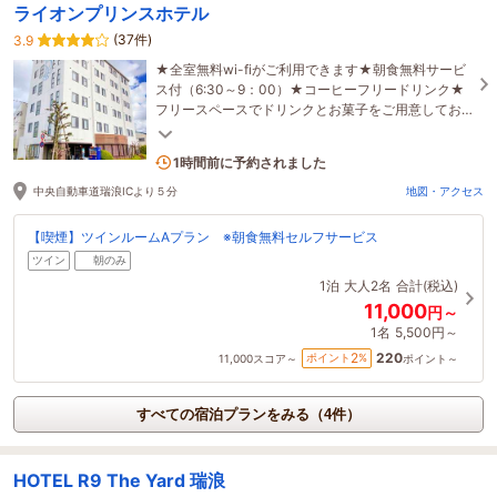
ライオンプリンスホテル
(37件)
3.9
★全室無料wi-fiがご利用できます★朝食無料サービ
ス付（6:30～9：00）★コーヒーフリードリンク★
フリースペースでドリンクとお菓子をご用意してお
ります（16時～23時）★シャンプーバー
1名がこの宿を見ています
1時間前に予約されました
中央自動車道瑞浪ICより５分
地図・アクセス
【喫煙】ツインルームAプラン ※朝食無料セルフサービス
ツイン
朝のみ
1泊
大人2名
合計(税込)
11,000
円～
1名
5,500円～
220
2
ポイント
%
11,000
スコア～
ポイント～
すべての宿泊プランをみる（4件）
HOTEL R9 The Yard 瑞浪