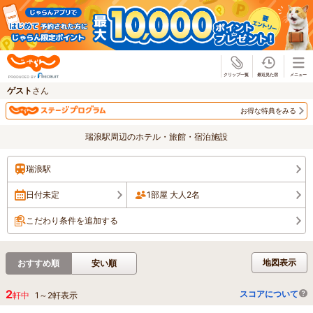
じゃらん
ゲスト
さん
お得な特典をみる
瑞浪駅周辺のホテル・旅館・宿泊施設
瑞浪駅
日付未定
1部屋 大人2名
こだわり条件を追加する
地図表示
おすすめ順
安い順
2
スコアについて
軒中
1
～
2
軒表示