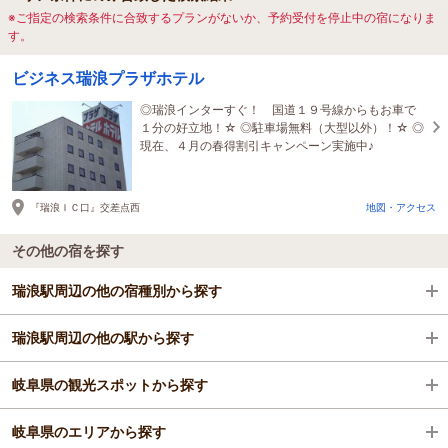
※ご指定の検索条件に合致するプランがないか、予約受付を停止中の宿になりま
す。
ビジネス瑞浪プラザホテル
◎瑞浪インターすぐ！ 国道１９号線からもお車で
１分の好立地！☆ ◎駐車場無料（大型以外）！☆ ◎
現在、４月の春得割引キャンペーン実施中♪
『瑞浪ＩＣ口』交差点西
地図・アクセス
その他の宿を探す
瑞浪駅周辺の他の宿種別から探す
瑞浪駅周辺の他の駅から探す
ビジネスホテル
岐阜県の観光スポットから探す
格安ホテル
中津川駅
岐阜県のエリアから探す
多治見駅
高山市三町伝統的建造物群保存地区