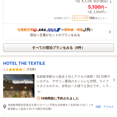
1泊
大人2名
合計(税込)
5,100
円～
1名
2,550円～
102
ポイントUP
5,100
スコア～
ポイント～
往復航空券
や
新幹線・特急
の
宿泊＋交通がセットのプランをみる
すべての宿泊プランをみる（8件）
HOTEL THE TEXTILE
(73件)
3.9
名鉄岐阜駅から徒歩２分とアクセス抜群！!旧 日商サ
ンホテル デザイン重視のオシャレな空間。ライフ
スタイルホテル、女性お一人様でも安心です。ミラ
ブルシャワー室あり♪全室スマートTV導入♪
19時間前に予約されました
名鉄岐阜駅前交差点を渡りローソン手前を右折後すぐ左折(約２分)／ＪＲ
地図・アクセス
岐阜駅より徒歩５分(十六銀行本店裏)