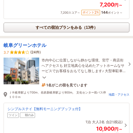
7,200
円～
144
2
ポイント
%
7,200
スコア～
ポイント～
すべての宿泊プランをみる（13件）
岐阜グリーンホテル
(24件)
3.7
市内中心に位置しながら静かな環境、官庁・商店街
へアクセスも 好立地真心を込めたアットホームなサ
ービスでお客様をおもてなし致します♪ 大型車駐車
可 Wi-Fi完備・無料モーニングブッフェ・個別空調
1名がこの宿を見ています
6時間前に予約されました
ＪＲ岐阜駅より700m、名鉄新岐阜駅より900m, 文化センター前バス停
地図・アクセス
１００ｍ
シンプルステイ【無料モーニングブッフェ付】
ツイン
朝のみ
1泊
大人2名
合計(税込)
10,900
円～