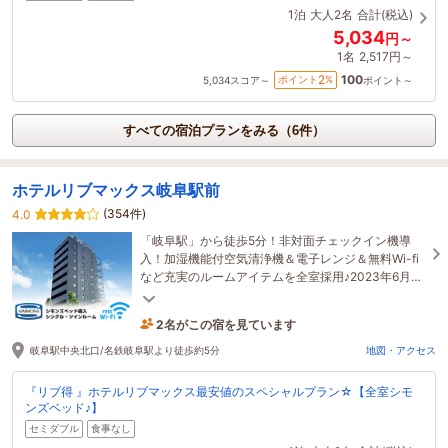
1泊
大人2名
合計(税込)
5,034
円～
1名
2,517円～
100
2
ポイント
%
5,034
スコア～
ポイント～
すべての宿泊プランをみる（6件）
ホテルリブマックス岐阜駅前
(354件)
4.0
「岐阜駅」から徒歩5分！非対面チェックイン機導
入！加湿機能付空気清浄機＆電子レンジ＆無料Wi-fi
など充実のルームアイテムを全室採用♪2023年6月よ
り連泊清掃再開致しました。
2名がこの宿を見ています
5時間前に予約されました
岐阜駅中央北口/名鉄岐阜駅より徒歩約5分
地図・アクセス
『リブ得 』ホテルリブマックス最安値のスペシャルプラン☆【全室シモ
ンズベッド♪】
セミダブル
食事なし