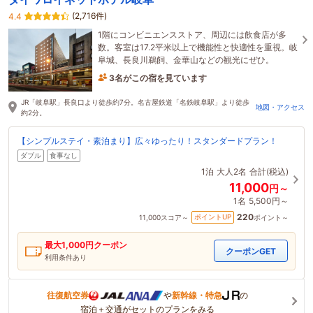
(2,716件)
4.4
1階にコンビニエンスストア、周辺には飲食店が多
数。客室は17.2平米以上で機能性と快適性を重視。岐
阜城、長良川鵜飼、金華山などの観光にぜひ。
3名がこの宿を見ています
33分前に予約されました
JR「岐阜駅」長良口より徒歩約7分。名古屋鉄道「名鉄岐阜駅」より徒歩
地図・アクセス
約2分。
【シンプルステイ・素泊まり】広々ゆったり！スタンダードプラン！
ダブル
食事なし
1泊
大人2名
合計(税込)
11,000
円～
1名
5,500円～
220
ポイントUP
11,000
スコア～
ポイント～
最大
1,000
円クーポン
クーポンGET
利用条件あり
往復航空券
や
新幹線・特急
の
宿泊＋交通がセットのプランをみる