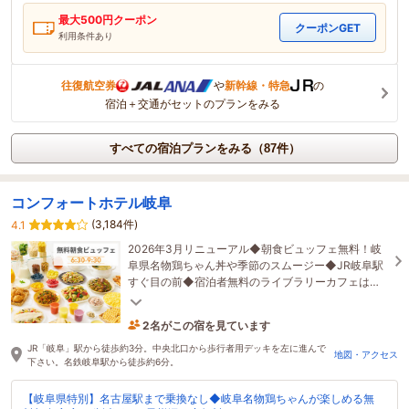
最大
500
円クーポン
クーポンGET
利用条件あり
往復航空券
や
新幹線・特急
の
宿泊＋交通がセットのプランをみる
すべての宿泊プランをみる（87件）
コンフォートホテル岐阜
(3,184件)
4.1
2026年3月リニューアル◆朝食ビュッフェ無料！岐
阜県名物鶏ちゃん丼や季節のスムージー◆JR岐阜駅
すぐ目の前◆宿泊者無料のライブラリーカフェは、
10時～24時まで利用可能！◆コンビニ併設
2名がこの宿を見ています
たった今予約されました
JR「岐阜」駅から徒歩約3分。中央北口から歩行者用デッキを左に進んで
地図・アクセス
下さい。名鉄岐阜駅から徒歩約6分。
【岐阜県特別】名古屋駅まで乗換なし◆岐阜名物鶏ちゃんが楽しめる無