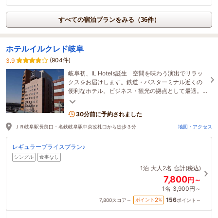
すべての宿泊プランをみる（36件）
ホテルイルクレド岐阜
(904件)
3.9
岐阜初、IL Hotels誕生 空間を味わう演出でリラッ
クスをお届けします。鉄道・バスターミナル近くの
便利なホテル。ビジネス・観光の拠点として最適。
女性ひとり旅も安心。
30分前に予約されました
ＪＲ岐阜駅長良口・名鉄岐阜駅中央改札口から徒歩３分
地図・アクセス
レギュラープライスプラン♪
シングル
食事なし
1泊
大人2名
合計(税込)
7,800
円～
1名
3,900円～
156
2
ポイント
%
7,800
スコア～
ポイント～