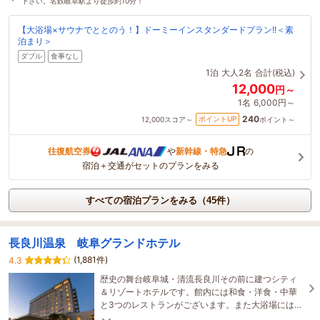
下さい。名鉄岐阜駅より徒歩約10分！
【大浴場×サウナでととのう！】ドーミーインスタンダードプラン!!＜素
泊まり＞
ダブル
食事なし
1泊
大人2名
合計(税込)
12,000
円～
1名
6,000円～
240
ポイントUP
12,000
スコア～
ポイント～
往復航空券
や
新幹線・特急
の
宿泊＋交通がセットのプランをみる
すべての宿泊プランをみる（45件）
長良川温泉 岐阜グランドホテル
(1,881件)
4.3
歴史の舞台岐阜城・清流長良川その前に建つシティ
＆リゾートホテルです。館内には和食・洋食・中華
と3つのレストランがございます。また大浴場には温
泉とサウナが併設されています。駐車場は無料にな