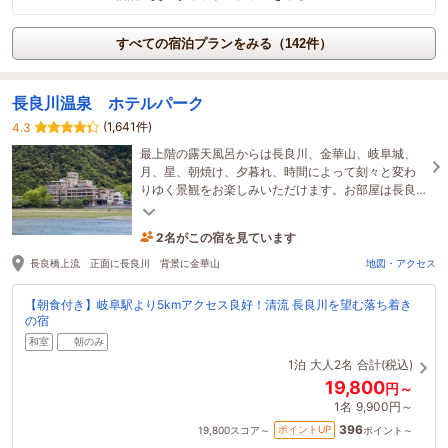
すべての宿泊プランをみる（142件）
長良川温泉 ホテルパーク
(1,641件)
4.3
最上階の露天風呂からは長良川、金華山、岐阜城、
月、星、朝焼け、夕暮れ、時間によって刻々と変わ
りゆく景観をお楽しみいただけます。お部屋は長良
川、金華山お好きな景観をお選び下さいませ。
2名がこの宿を見ています
4時間前に予約されました
長良橋上流 正面に長良川 背景に金華山
地図・アクセス
【朝食付き】岐阜駅より5kmアクセス良好！清流 長良川を望む落ち着き
の宿
和室
朝のみ
1泊
大人2名
合計(税込)
19,800
円～
1名
9,900円～
396
ポイントUP
19,800
スコア～
ポイント～