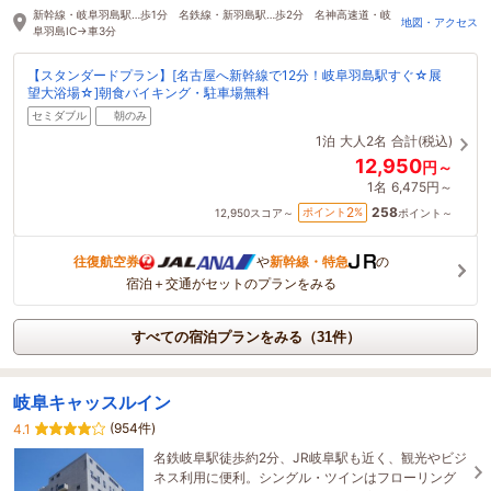
新幹線・岐阜羽島駅…歩1分 名鉄線・新羽島駅…歩2分 名神高速道・岐
地図・アクセス
阜羽島IC→車3分
【スタンダードプラン】[名古屋へ新幹線で12分！岐阜羽島駅すぐ☆展
望大浴場☆]朝食バイキング・駐車場無料
セミダブル
朝のみ
1泊
大人2名
合計(税込)
12,950
円～
1名
6,475円～
258
2
ポイント
%
12,950
スコア～
ポイント～
往復航空券
や
新幹線・特急
の
宿泊＋交通がセットのプランをみる
すべての宿泊プランをみる（31件）
岐阜キャッスルイン
(954件)
4.1
名鉄岐阜駅徒歩約2分、JR岐阜駅も近く、観光やビジ
ネス利用に便利。シングル・ツインはフローリング