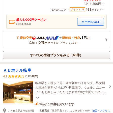
1名
4,200円～
168
ポイントUP
8,400
スコア～
ポイント～
最大
4,000
円クーポン
クーポンGET
利用条件あり
往復航空券
や
新幹線・特急
の
宿泊＋交通がセットのプランをみる
すべての宿泊プランをみる（48件）
ＡＢホテル岐阜
(1,050件)
4.1
岐阜駅から徒歩７分！健康朝食バイキング、男女別
大浴場が無料♪さらにWi-Fi完備で、ウェルカムコー
ヒーもお楽しみいただけます♪快適な空間でごゆっく
りとお過ごしください♪
1名がこの宿を見ています
35分前に予約されました
ＪＲ岐阜駅より徒歩5分 名神高速「岐阜羽島ＩＣ」より車で約４０分
地図・アクセス