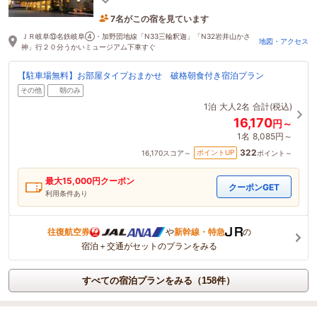
ります
7名がこの宿を見ています
たった今予約されました
ＪＲ岐阜⑬名鉄岐阜④・加野団地線「N33三輪釈迦」「N32岩井山かさ
地図・アクセス
神」行２０分うかいミュージアム下車すぐ
【駐車場無料】お部屋タイプおまかせ 破格朝食付き宿泊プラン
その他
朝のみ
1泊
大人2名
合計(税込)
16,170
円～
1名
8,085円～
322
ポイントUP
16,170
スコア～
ポイント～
最大
15,000
円クーポン
クーポンGET
利用条件あり
往復航空券
や
新幹線・特急
の
宿泊＋交通がセットのプランをみる
すべての宿泊プランをみる（158件）