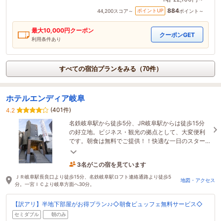
884
ポイントUP
44,200
スコア～
ポイント～
最大
10,000
円クーポン
クーポンGET
利用条件あり
すべての宿泊プランをみる（70件）
ホテルエンディア岐阜
(401件)
4.2
名鉄岐阜駅から徒歩5分、JR岐阜駅からは徒歩15分
の好立地。ビジネス・観光の拠点として、大変便利
です。朝食は無料でご提供！！快適な一日のスター
トをお手伝いさせていただきます。
3名がこの宿を見ています
49分前に予約されました
ＪＲ岐阜駅長良口より徒歩15分、名鉄岐阜駅ロフト連絡通路より徒歩5
地図・アクセス
分。一宮ＩＣより岐阜方面へ30分。
【訳アリ】半地下部屋がお得プラン♪♪◇朝食ビュッフェ無料サービス◇
セミダブル
朝のみ