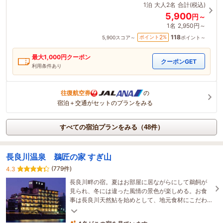
1泊
大人2名
合計(税込)
5,900
円～
1名
2,950円～
118
2
ポイント
%
5,900
スコア～
ポイント～
最大
1,000
円クーポン
クーポンGET
利用条件あり
往復航空券
の
宿泊＋交通がセットのプランをみる
すべての宿泊プランをみる（48件）
長良川温泉 鵜匠の家 すぎ山
(779件)
4.3
長良川畔の宿。夏はお部屋に居ながらにして鵜飼が
見られ、冬には違った風情の景色が楽しめる。お食
事は長良川天然鮎を始めとして、地元食材にこだわ
って使用する料理一筋の宿。