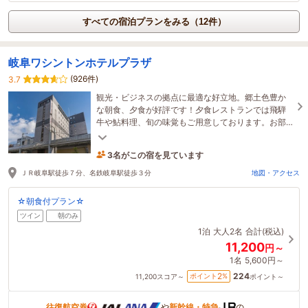
すべての宿泊プランをみる（12件）
岐阜ワシントンホテルプラザ
(926件)
3.7
観光・ビジネスの拠点に最適な好立地。郷土色豊か
な朝食、夕食が好評です！夕食レストランでは飛騨
牛や鮎料理、旬の味覚もご用意しております。お部
屋でお召しあがり頂くお弁当付きプランもございま
す。
3名がこの宿を見ています
1時間前に予約されました
ＪＲ岐阜駅徒歩７分、名鉄岐阜駅徒歩３分
地図・アクセス
☆朝食付プラン☆
ツイン
朝のみ
1泊
大人2名
合計(税込)
11,200
円～
1名
5,600円～
224
2
ポイント
%
11,200
スコア～
ポイント～
往復航空券
や
新幹線・特急
の