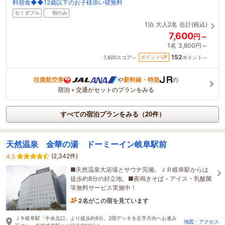
料朝食◆◆12歳以下のお子様添い寝無料
セミダブル
朝のみ
1泊
大人2名
合計(税込)
7,600
円～
1名
3,800円～
152
ポイントUP
7,600
スコア～
ポイント～
往復航空券
や
新幹線・特急
の
宿泊＋交通がセットのプランをみる
すべての宿泊プランをみる（20件）
天然温泉 金華の湯 ドーミーイン岐阜駅前
(2,342件)
4.5
■天然温泉大浴場とサウナ完備。ＪＲ岐阜駅からは
徒歩約8分の好立地。■夜鳴きそば・アイス・乳酸菌
等無料サービス実施中！
2名がこの宿を見ています
33分前に予約されました
ＪＲ岐阜駅「中央北口」より徒歩約8分。2階デッキを左手方向へお進み
地図・アクセス