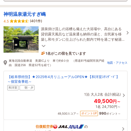
神明温泉湯元すぎ嶋
(401件)
4.5
源泉掛け流しの浴槽も備えた大浴場や、高台にある
貸切露天風呂など温泉通も納得の湯と、古民家を移
築し和モダンに仕上げられた館内で時を過ごす秘湯
の宿。食事は夕食・朝食とも個室食事処にてご提
供。
1名がこの宿を見ています
5時間前に予約されました
東海北陸自動車道 美濃ICより 車で約6０分 （県道81号線関市洞戸経
地図・アクセス
由 国道256 県道52号を経て）
【岐阜県特別】★2025年4月リニューアルOPEN★【和洋室ｽﾀﾝﾀﾞｰﾄﾞ】
～個室食事処～
和洋室
朝・夕
1泊
大人2名
合計(税込)
49,500
円～
1名
24,750円～
990
ポイントUP
49,500
スコア～
ポイント～
往復航空券
の