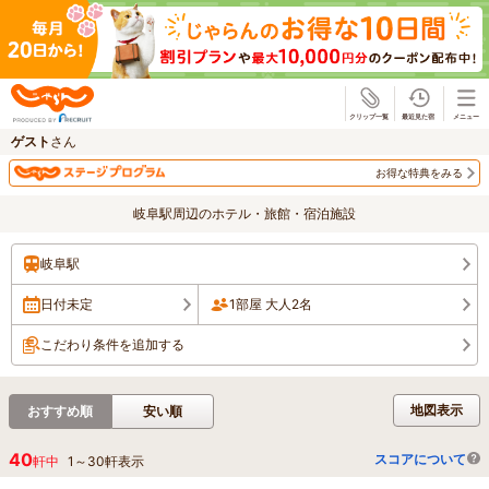
じゃらん
ゲスト
さん
お得な特典をみる
岐阜駅周辺のホテル・旅館・宿泊施設
岐阜駅
日付未定
1部屋 大人2名
こだわり条件を追加する
地図表示
おすすめ順
安い順
40
スコアについて
軒中
1
～
30
軒表示