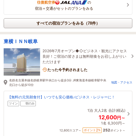
往復航空券
の
宿泊＋交通がセットのプランをみる
すべての宿泊プランをみる（78件）
東横ＩＮＮ岐阜
2026年7月オープン◆◇ビジネス・観光にアクセス
良好！ご宿泊の皆さまは無料朝食をお召し上がりい
ただけます
たった今予約されました
名鉄名古屋本線名鉄岐阜駅中央口から徒歩3分 JR東海道本線岐阜駅中央
地図・アクセス
北口から徒歩10分
【無料の元気朝食付】いつでも安心価格♪ビジネス・レジャーに！
ツイン
朝のみ
1泊
大人2名
合計(税込)
12,600
円～
1名
6,300円～
252
2
ポイント
%
12,600
スコア～
ポイント～