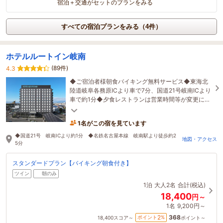
宿泊＋交通がセットのプランをみる
すべての宿泊プランをみる（4件）
ホテルルートイン岐南
(89件)
4.3
◆ご宿泊者様朝食バイキング無料サービス◆東海北
陸道岐阜各務原ICより車で7分、国道21号岐南ICより
車で約1分◆夕食レストランは営業時間等が変更にな
る場合があります。公式サイトにてご確認下さい。
1名がこの宿を見ています
◆国道21号 岐南ICより約1分 ◆名鉄名古屋本線 岐南駅より徒歩約2
地図・アクセス
5分
スタンダードプラン【バイキング朝食付き】
ツイン
朝のみ
1泊
大人2名
合計(税込)
18,400
円～
1名
9,200円～
368
2
ポイント
%
18,400
スコア～
ポイント～