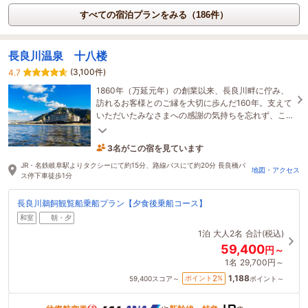
すべての宿泊プランをみる（186件）
長良川温泉 十八楼
(3,100件)
4.7
1860年（万延元年）の創業以来、長良川畔に佇み、
訪れるお客様とのご縁を大切に歩んだ160年。支えて
いただいたみなさまへの感謝の気持ちを忘れず、こ
れからも川原町とともに歩み続けてまいります。
3名がこの宿を見ています
たった今予約されました
JR・名鉄岐阜駅よりタクシーにて約15分、路線バスにて約20分 長良橋バ
地図・アクセス
ス停下車徒歩1分
長良川鵜飼観覧船乗船プラン【夕食後乗船コース】
和室
朝・夕
1泊
大人2名
合計(税込)
59,400
円～
1名
29,700円～
1,188
2
ポイント
%
59,400
スコア～
ポイント～