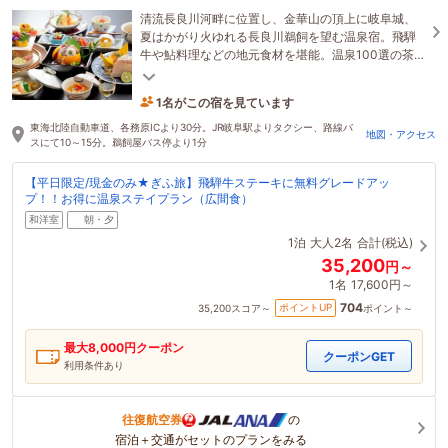
清流長良川河畔に位置し、金華山の頂上に岐阜城、
夏はかがり火ゆれる長良川鵜飼を望む温泉宿。飛騨
牛や鮎料理などの地元食材を堪能。温泉100選の茶褐
色の源泉かけ流し露天風呂を満喫してください！
1名がこの宿を見ています
2時間前に予約されました
東海北陸自動車道、各務原ICより30分。JR岐阜駅よりタクシー、路線バ
地図・アクセス
スにて10～15分。鵜飼屋バス停より1分
【平日限定/現金のみ★ぎふ旅】飛騨牛ステーキに無料グレードアッ
プ！！お得に温泉ステイプラン（広間食）
和洋室
朝・夕
1泊
大人2名
合計(税込)
35,200
円～
1名
17,600円～
704
ポイントUP
35,200
スコア～
ポイント～
最大
8,000
円クーポン
クーポンGET
利用条件あり
往復航空券
の
宿泊＋交通がセットのプランをみる