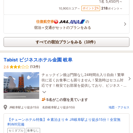
1名
5,450円～
218
2
ポイント
%
10,900
スコア～
ポイント～
往復航空券
の
宿泊＋交通がセットのプランをみる
すべての宿泊プランをみる（10件）
Tabist ビジネスホテル金園 岐阜
(13件)
2.6
チェックイン後は門限なし24時間出入り自由！繁華
街に近くお食事にも困りません！緊急時はセコム対
応です！格安でお部屋を提供しており、ビジネス・
旅行の拠点として！
5名がこの宿を見ています
1時間前に予約されました
JR岐阜駅より徒歩15分 名鉄岐阜駅より徒歩10分
地図・アクセス
【チェーンホテル特集】☆素泊まり☆ JR岐阜駅より徒歩15分！全室無
料Wifi完備
セミダブル
食事なし