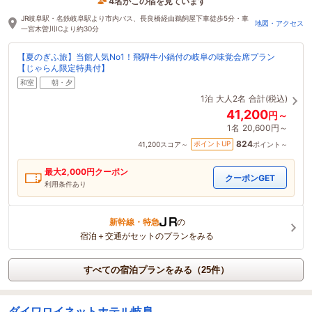
4名がこの宿を見ています
7時間前に予約されました
JR岐阜駅・名鉄岐阜駅より市内バス、長良橋経由鵜飼屋下車徒歩5分・車
地図・アクセス
一宮木曽川ICより約30分
【夏のぎふ旅】当館人気No1！飛騨牛小鍋付の岐阜の味覚会席プラン
【じゃらん限定特典付】
和室
朝・夕
1泊
大人2名
合計(税込)
41,200
円～
1名
20,600円～
824
ポイントUP
41,200
スコア～
ポイント～
最大
2,000
円クーポン
クーポンGET
利用条件あり
新幹線・特急
の
宿泊＋交通がセットのプランをみる
すべての宿泊プランをみる（25件）
ダイワロイネットホテル岐阜