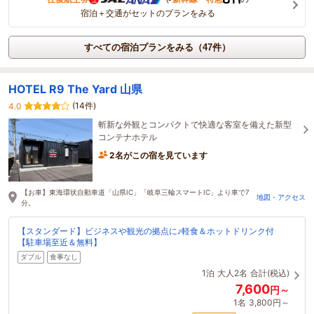
宿泊＋交通がセットのプランをみる
すべての宿泊プランをみる（47件）
HOTEL R9 The Yard 山県
(14件)
4.0
斬新な外観とコンパクトで快適な客室を備えた新型
コンテナホテル
2名がこの宿を見ています
【お車】東海環状自動車道「山県IC」「岐阜三輪スマートIC」より車で7
地図・アクセス
分。
【スタンダード】ビジネスや観光の拠点に♪軽食＆ホットドリンク付
【駐車場至近＆無料】
ダブル
食事なし
1泊
大人2名
合計(税込)
7,600
円～
1名
3,800円～