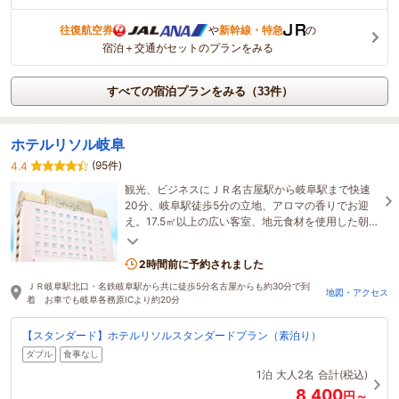
往復航空券
や
新幹線・特急
の
宿泊＋交通がセットのプランをみる
すべての宿泊プランをみる（33件）
ホテルリソル岐阜
(95件)
4.4
観光、ビジネスにＪＲ名古屋駅から岐阜駅まで快速
20分、岐阜駅徒歩5分の立地、アロマの香りでお迎
え。17.5㎡以上の広い客室、地元食材を使用した朝食
が人気、Wi-Fi増強工事2023年2月完了。
2時間前に予約されました
ＪＲ岐阜駅北口・名鉄岐阜駅から共に徒歩5分名古屋からも約30分で到
地図・アクセス
着 お車でも岐阜各務原ICより約20分
【スタンダード】ホテルリソルスタンダードプラン（素泊り）
ダブル
食事なし
1泊
大人2名
合計(税込)
8,400
円～