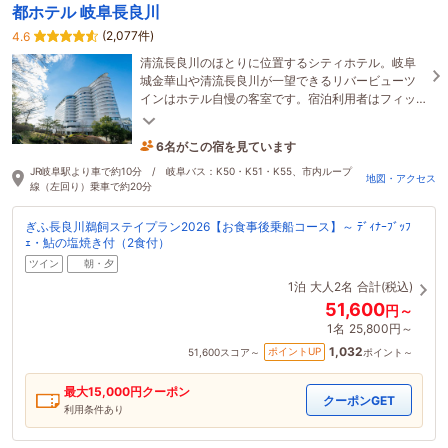
都ホテル 岐阜長良川
(2,077件)
4.6
清流長良川のほとりに位置するシティホテル。岐阜
城金華山や清流長良川が一望できるリバービューツ
インはホテル自慢の客室です。宿泊利用者はフィッ
トネスクラブ施設が無料で使えます♪
6名がこの宿を見ています
1時間前に予約されました
JR岐阜駅より車で約10分 / 岐阜バス：K50・K51・K55、市内ループ
地図・アクセス
線（左回り）乗車で約20分
ぎふ長良川鵜飼ステイプラン2026【お食事後乗船コース】～ ﾃﾞｨﾅｰﾌﾞｯﾌ
ｪ・鮎の塩焼き付（2食付）
ツイン
朝・夕
1泊
大人2名
合計(税込)
51,600
円～
1名
25,800円～
1,032
ポイントUP
51,600
スコア～
ポイント～
最大
15,000
円クーポン
クーポンGET
利用条件あり