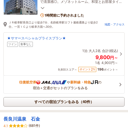
で清潔感◎。メゾネットルーム、和室とお部屋タイ
プ複数有。家族、友達同士、カップルとご宿泊でき
ます。
1時間前に予約されました
ＪＲ岐阜駅長良口より徒歩7分、名鉄岐阜駅ロフト連絡通路より徒歩2
地図・アクセス
分。一宮ＩＣより岐阜方面へ30分。
★サマースペシャルプライスプラン★
ツイン
食事なし
1泊
大人2名
合計(税込)
9,800
円～
1名
4,900円～
196
2
ポイント
%
9,800
スコア～
ポイント～
往復航空券
や
新幹線・特急
の
宿泊＋交通がセットのプランをみる
すべての宿泊プランをみる（40件）
長良川温泉 石金
(681件)
4.1