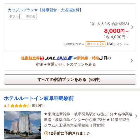
カップルプラン☆【健康朝食・大浴場無料】
ダブル
朝のみ
1泊
大人2名
合計(税込)
8,000
円～
1名
4,000円～
160
2
ポイント
%
8,000
スコア～
ポイント～
往復航空券
や
新幹線・特急
の
宿泊＋交通がセットのプランをみる
すべての宿泊プランをみる（60件）
ホテルルートイン岐阜羽島駅前
(959件)
4.2
★東海道新幹線・岐阜羽島駅から徒歩1分★名神高速
道路・岐阜羽島インターから車で3分★14階展望ラ
ジウム人工温泉大浴場完備（男女別）
12分前に予約されました