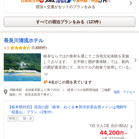
往復航空券
や
新幹線・特急
の
宿泊＋交通がセットのプランをみる
すべての宿泊プランをみる（123件）
長良川清流ホテル
(1,886件)
4.5
岐阜ならではの食材を通じてご当地文化体験を実施
しております。「五平餅と囲炉裏体験」では、館内
の囲炉裏茶房にて、当ホテルの朝食で使用している
岐阜県産銘柄米を五平餅として提供しております
（要予約）
4名がこの宿を見ています
4時間前に予約されました
JR岐阜駅・名鉄岐阜駅より車で20分 / 岐阜バスの加野団地線「三輪釈
地図・アクセス
迦前」行 長良志段見下車すぐ
【岐阜県特別】清流の国「岐阜」めぐる★和洋折衷会席メインは飛騨牛
「稲葉山」プラン（2食付）
和室
朝・夕
1泊
大人2名
合計(税込)
44,200
円～
1名
22,100円～