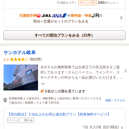
340
2
ポイント
%
17,000
スコア～
ポイント～
往復航空券
や
新幹線・特急
の
宿泊＋交通がセットのプランをみる
すべての宿泊プランをみる（21件）
サンホテル岐阜
(602件)
4.0
当ホテルの無料朝食では出来立ての目玉焼きをご提
供しております！さらにベーコン、ウインナー、ス
モークチキンの中からも一品お選びいただけます。
【長期滞在も安心の無料ランドリーコーナーあり】
2名がこの宿を見ています
2時間前に予約されました
名鉄岐阜駅より徒歩2分／JR岐阜駅より徒歩4分／岐阜バスターミナルま
地図・アクセス
で徒歩2分／各務原ＩＣより車で約15分
【宿泊税込】２泊以上がお得な連泊割プラン【朝食無料サービス】
ツイン
朝のみ
1泊
大人2名
合計(税込)