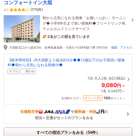
コンフォートイン大垣
(775件)
4.1
朝から元気になれる朝食「お腹いっぱい」モーニン
グ◆小学6年生まで添い寝無料◆フリードリンク有、
ウェルカムドリンクサービス
2名がこの宿を見ています
8時間前に予約されました
大垣駅北口から徒歩3分。名神高速道路・大垣IC→258号線で車で約10分
地図・アクセス
【岐阜県特別】JR大垣駅より徒歩約3分◆◆12歳以下のお子様添い寝無
料◆朝から元気になれる朝食付◆
ダブル
朝のみ
1泊
大人2名
合計(税込)
9,080
円～
1名
4,540円～
180
2
ポイント
%
9,080
スコア～
ポイント～
往復航空券
や
新幹線・特急
の
宿泊＋交通がセットのプランをみる
すべての宿泊プランをみる（54件）