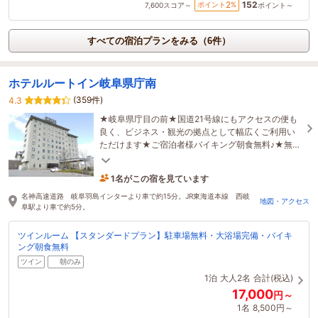
152
2
ポイント
%
7,600
スコア～
ポイント～
すべての宿泊プランをみる（6件）
ホテルルートイン岐阜県庁南
(359件)
4.3
★岐阜県庁目の前★国道21号線にもアクセスの便も
良く、ビジネス・観光の拠点として幅広くご利用い
ただけます★ご宿泊者様バイキング朝食無料♪★無料
駐車場完備★活性石人工温泉大浴場完備
1名がこの宿を見ています
9時間前に予約されました
名神高速道路 岐阜羽島インターより車で約15分。JR東海道本線 西岐
地図・アクセス
阜駅より車で約5分。
ツインルーム 【スタンダードプラン】駐車場無料・大浴場完備・バイキ
ング朝食無料
ツイン
朝のみ
1泊
大人2名
合計(税込)
17,000
円～
1名
8,500円～