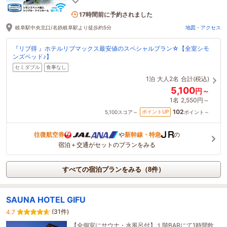
3名がこの宿を見ています
17時間前に予約されました
岐阜駅中央北口/名鉄岐阜駅より徒歩約5分
地図・アクセス
『リブ得 』ホテルリブマックス最安値のスペシャルプラン☆【全室シモ
ンズベッド♪】
セミダブル
食事なし
1泊
大人2名
合計(税込)
5,100
円～
1名
2,550円～
102
ポイントUP
5,100
スコア～
ポイント～
往復航空券
や
新幹線・特急
の
宿泊＋交通がセットのプランをみる
すべての宿泊プランをみる（8件）
SAUNA HOTEL GIFU
(31件)
4.7
【全個室にサウナ・水風呂付】１階BARにて1時間飲