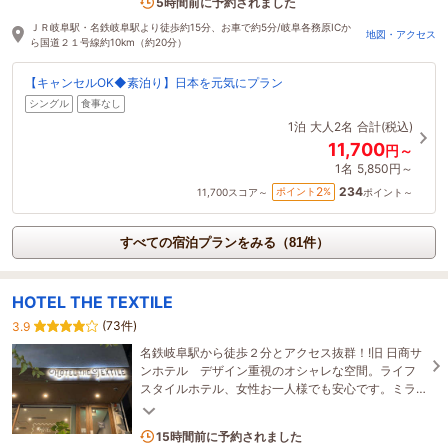
1名がこの宿を見ています
5時間前に予約されました
ＪＲ岐阜駅・名鉄岐阜駅より徒歩約15分、お車で約5分/岐阜各務原ICか
地図・アクセス
ら国道２１号線約10km（約20分）
【キャンセルOK◆素泊り】日本を元気にプラン
シングル
食事なし
1泊
大人2名
合計(税込)
11,700
円～
1名
5,850円～
234
2
ポイント
%
11,700
スコア～
ポイント～
すべての宿泊プランをみる（81件）
HOTEL THE TEXTILE
(73件)
3.9
名鉄岐阜駅から徒歩２分とアクセス抜群！!旧 日商サ
ンホテル デザイン重視のオシャレな空間。ライフ
スタイルホテル、女性お一人様でも安心です。ミラ
ブルシャワー室あり♪全室スマートTV導入♪
1名がこの宿を見ています