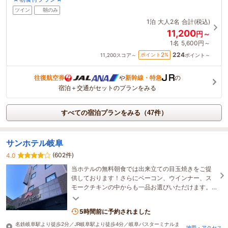
ツイン
朝のみ
1泊
大人2名
合計(税込)
11,200
円～
1名
5,600円～
224
2
ポイント
%
11,200
スコア～
ポイント～
往復航空券
や
新幹線・特急
の
宿泊＋交通がセットのプランをみる
すべての宿泊プランをみる（47件）
サンホテル岐阜
(602件)
4.0
当ホテルの無料朝食では出来立ての目玉焼きをご提
供しております！さらにベーコン、ウインナー、ス
モークチキンの中からも一品お選びいただけます。
【長期滞在も安心の無料ランドリーコーナーあり】
5時間前に予約されました
名鉄岐阜駅より徒歩2分／JR岐阜駅より徒歩4分／岐阜バスターミナルま
地図・アクセス