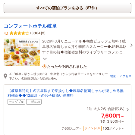
すべての宿泊プランをみる（87件）
コンフォートホテル岐阜
(3,184件)
4.1
2026年3月リニューアル◆朝食ビュッフェ無料！岐
阜県名物鶏ちゃん丼や季節のスムージー◆JR岐阜駅
すぐ目の前◆宿泊者無料のライブラリーカフェは、
10時～24時まで利用可能！◆コンビニ併設
7名がこの宿を見ています
たった今予約されました
JR「岐阜」駅から徒歩約3分。中央北口から歩行者用デッキを左に進んで
地図・アクセス
下さい。名鉄岐阜駅から徒歩約6分。
【岐阜県特別】名古屋駅まで乗換なし◆岐阜名物鶏ちゃんが楽しめる無
料朝食◆◆12歳以下のお子様添い寝無料
セミダブル
朝のみ
1泊
大人2名
合計(税込)
7,600
円～
1名
3,800円～
152
ポイントUP
7,600
スコア～
ポイント～