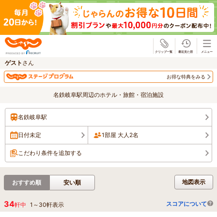
じゃらん
ゲスト
さん
お得な特典をみる
名鉄岐阜駅周辺のホテル・旅館・宿泊施設
名鉄岐阜駅
日付未定
1部屋 大人2名
こだわり条件を追加する
地図表示
おすすめ順
安い順
34
スコアについて
軒中
1
～
30
軒表示