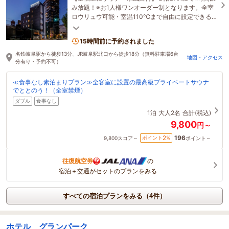
み放題！※お1人様ワンオーダー制となります。全室
ロウリュウ可能・室温110℃まで自由に設定できるサ
ウナと、水風呂用チラーを完備！屋上には外気浴あ
り。
15時間前に予約されました
名鉄岐阜駅から徒歩13分、JR岐阜駅北口から徒歩18分（無料駐車場6台
地図・アクセス
分有り・予約不可）
≪食事なし素泊まりプラン≫全客室に設置の最高級プライベートサウナ
でととのう！（全室禁煙）
ダブル
食事なし
1泊
大人2名
合計(税込)
9,800
円～
196
2
ポイント
%
9,800
スコア～
ポイント～
往復航空券
の
宿泊＋交通がセットのプランをみる
すべての宿泊プランをみる（4件）
ホテル グランパーク