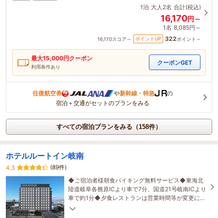
1泊
大人2名
合計(税込)
16,170
円～
1名
8,085円～
322
ポイントUP
16,170
スコア～
ポイント～
最大
15,000
円クーポン
クーポンGET
利用条件あり
往復航空券
や
新幹線・特急
の
宿泊＋交通がセットのプランをみる
すべての宿泊プランをみる（158件）
ホテルルートイン岐南
(89件)
4.3
◆ご宿泊者様朝食バイキング無料サービス◆東海北
陸道岐阜各務原ICより車で7分、国道21号岐南ICより
車で約1分◆夕食レストランは営業時間等が変更にな
る場合があります。公式サイトにてご確認下さい。