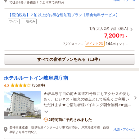
で徒歩2分／各務原ＩＣより車で約15分
【宿泊税込】２泊以上がお得な連泊割プラン【朝食無料サービス】
ツイン
朝のみ
1泊
大人2名
合計(税込)
7,200
円～
144
2
ポイント
%
7,200
スコア～
ポイント～
すべての宿泊プランをみる（13件）
ホテルルートイン岐阜県庁南
(359件)
4.3
★岐阜県庁目の前★国道21号線にもアクセスの便も
良く、ビジネス・観光の拠点として幅広くご利用い
ただけます★ご宿泊者様バイキング朝食無料♪★無料
駐車場完備★活性石人工温泉大浴場完備
2時間前に予約されました
名神高速道路 岐阜羽島インターより車で約15分。JR東海道本線 西岐
地図・アクセス
阜駅より車で約5分。