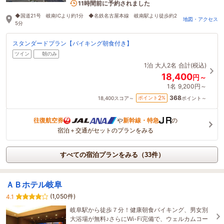
2名がこの宿を見ています
11時間前に予約されました
◆国道21号 岐南ICより約1分 ◆名鉄名古屋本線 岐南駅より徒歩約2
地図・アクセス
5分
スタンダードプラン【バイキング朝食付き】
ツイン
朝のみ
1泊
大人2名
合計(税込)
18,400
円～
1名
9,200円～
368
2
ポイント
%
18,400
スコア～
ポイント～
往復航空券
や
新幹線・特急
の
宿泊＋交通がセットのプランをみる
すべての宿泊プランをみる（33件）
ＡＢホテル岐阜
(1,050件)
4.1
岐阜駅から徒歩７分！健康朝食バイキング、男女別
大浴場が無料♪さらにWi-Fi完備で、ウェルカムコー