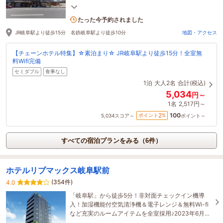
旅行の拠点として！
1名がこの宿を見ています
たった今予約されました
JR岐阜駅より徒歩15分 名鉄岐阜駅より徒歩10分
地図・アクセス
【チェーンホテル特集】☆素泊まり☆ JR岐阜駅より徒歩15分！全室無
料Wifi完備
セミダブル
食事なし
1泊
大人2名
合計(税込)
5,034
円～
1名
2,517円～
100
2
ポイント
%
5,034
スコア～
ポイント～
すべての宿泊プランをみる（6件）
ホテルリブマックス岐阜駅前
(354件)
4.0
「岐阜駅」から徒歩5分！非対面チェックイン機導
入！加湿機能付空気清浄機＆電子レンジ＆無料Wi-fi
など充実のルームアイテムを全室採用♪2023年6月よ
り連泊清掃再開致しました。