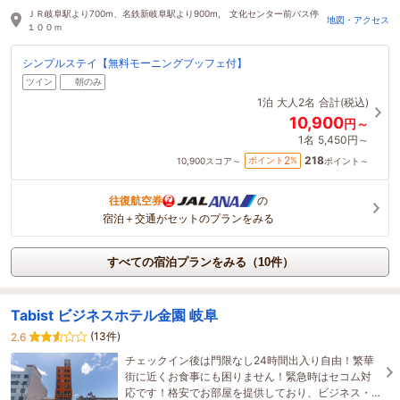
18時間前に予約されました
ＪＲ岐阜駅より700m、名鉄新岐阜駅より900m, 文化センター前バス停
地図・アクセス
１００ｍ
シンプルステイ【無料モーニングブッフェ付】
ツイン
朝のみ
1泊
大人2名
合計(税込)
10,900
円～
1名
5,450円～
218
2
ポイント
%
10,900
スコア～
ポイント～
往復航空券
の
宿泊＋交通がセットのプランをみる
すべての宿泊プランをみる（10件）
Tabist ビジネスホテル金園 岐阜
(13件)
2.6
チェックイン後は門限なし24時間出入り自由！繁華
街に近くお食事にも困りません！緊急時はセコム対
応です！格安でお部屋を提供しており、ビジネス・