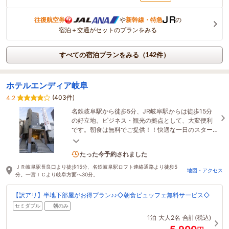
往復航空券
や
新幹線・特急
の
宿泊＋交通がセットのプランをみる
すべての宿泊プランをみる（142件）
ホテルエンディア岐阜
(403件)
4.2
名鉄岐阜駅から徒歩5分、JR岐阜駅からは徒歩15分
の好立地。ビジネス・観光の拠点として、大変便利
です。朝食は無料でご提供！！快適な一日のスター
トをお手伝いさせていただきます。
4名がこの宿を見ています
たった今予約されました
ＪＲ岐阜駅長良口より徒歩15分、名鉄岐阜駅ロフト連絡通路より徒歩5
地図・アクセス
分。一宮ＩＣより岐阜方面へ30分。
【訳アリ】半地下部屋がお得プラン♪♪◇朝食ビュッフェ無料サービス◇
セミダブル
朝のみ
1泊
大人2名
合計(税込)