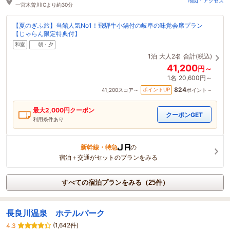
地図・アクセス
一宮木曽川ICより約30分
【夏のぎふ旅】当館人気No1！飛騨牛小鍋付の岐阜の味覚会席プラン
【じゃらん限定特典付】
和室
朝・夕
1泊
大人2名
合計(税込)
41,200
円～
1名
20,600円～
824
ポイントUP
41,200
スコア～
ポイント～
最大
2,000
円クーポン
クーポンGET
利用条件あり
新幹線・特急
の
宿泊＋交通がセットのプランをみる
すべての宿泊プランをみる（25件）
長良川温泉 ホテルパーク
(1,642件)
4.3