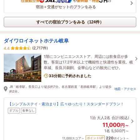
往復航空券
や
新幹線・特急
の
宿泊＋交通がセットのプランをみる
すべての宿泊プランをみる（124件）
ダイワロイネットホテル岐阜
(2,717件)
4.4
1階にコンビニエンスストア、周辺には飲食店が多
数。客室は17.2平米以上で機能性と快適性を重視。岐
阜城、長良川鵜飼、金華山などの観光にぜひ。
33分前に予約されました
JR「岐阜駅」長良口より徒歩約7分。名古屋鉄道「名鉄岐阜駅」より徒歩
地図・アクセス
約2分。
【シンプルステイ・素泊まり】広々ゆったり！スタンダードプラン！
ダブル
食事なし
1泊
大人2名
合計(税込)
11,000
円～
1名
5,500円～
220
ポイントUP
11,000
スコア～
ポイント～