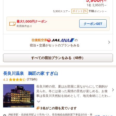
5,900
円～
1名
2,950円～
118
2
ポイント
%
5,900
スコア～
ポイント～
最大
1,000
円クーポン
クーポンGET
利用条件あり
往復航空券
の
宿泊＋交通がセットのプランをみる
すべての宿泊プランをみる（48件）
長良川温泉 鵜匠の家 すぎ山
(779件)
4.3
長良川畔の宿。夏はお部屋に居ながらにして鵜飼が
見られ、冬には違った風情の景色が楽しめる。お食
事は長良川天然鮎を始めとして、地元食材にこだわ
って使用する料理一筋の宿。
2名がこの宿を見ています
JR岐阜駅・名鉄岐阜駅より市内バス、長良橋経由鵜飼屋下車徒歩5分・車