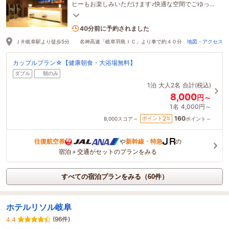
ヒーもお楽しみいただけます♪快適な空間でごゆっく
りとお過ごしください♪
1名がこの宿を見ています
40分前に予約されました
ＪＲ岐阜駅より徒歩5分 名神高速「岐阜羽島ＩＣ」より車で約４０分
地図・アクセス
カップルプラン☆【健康朝食・大浴場無料】
ダブル
朝のみ
1泊
大人2名
合計(税込)
8,000
円～
1名
4,000円～
160
2
ポイント
%
8,000
スコア～
ポイント～
往復航空券
や
新幹線・特急
の
宿泊＋交通がセットのプランをみる
すべての宿泊プランをみる（60件）
ホテルリソル岐阜
(96件)
4.4