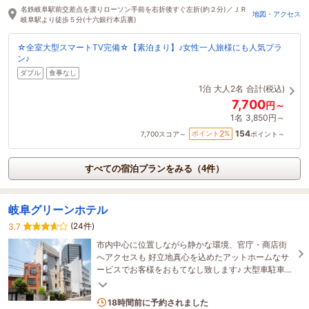
15時間前に予約されました
名鉄岐阜駅前交差点を渡りローソン手前を右折後すぐ左折(約２分)／ＪＲ
地図・アクセス
岐阜駅より徒歩５分(十六銀行本店裏)
☆全室大型スマートTV完備☆【素泊まり】♪女性一人旅様にも人気プラ
ン♪
ダブル
食事なし
1泊
大人2名
合計(税込)
7,700
円～
1名
3,850円～
154
2
ポイント
%
7,700
スコア～
ポイント～
すべての宿泊プランをみる（4件）
岐阜グリーンホテル
(24件)
3.7
市内中心に位置しながら静かな環境、官庁・商店街
へアクセスも 好立地真心を込めたアットホームなサ
ービスでお客様をおもてなし致します♪ 大型車駐車
可 Wi-Fi完備・無料モーニングブッフェ・個別空調
1名がこの宿を見ています