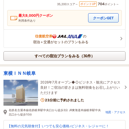
704
ポイントUP
35,200
スコア～
ポイント～
最大
8,000
円クーポン
クーポンGET
利用条件あり
往復航空券
の
宿泊＋交通がセットのプランをみる
すべての宿泊プランをみる（36件）
東横ＩＮＮ岐阜
2026年7月オープン◆◇ビジネス・観光にアクセス
良好！ご宿泊の皆さまは無料朝食をお召し上がりい
ただけます
23分前に予約されました
名鉄名古屋本線名鉄岐阜駅中央口から徒歩3分 JR東海道本線岐阜駅中央
地図・アクセス
北口から徒歩10分
【無料の元気朝食付】いつでも安心価格♪ビジネス・レジャーに！