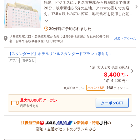
観光、ビジネスにＪＲ名古屋駅から岐阜駅まで快速
20分、岐阜駅徒歩5分の立地、アロマの香りでお迎
え。17.5㎡以上の広い客室、地元食材を使用した朝食
が人気、Wi-Fi増強工事2023年2月完了。
3名がこの宿を見ています
20分前に予約されました
ＪＲ岐阜駅北口・名鉄岐阜駅から共に徒歩5分名古屋からも約30分で到
地図・アクセス
着 お車でも岐阜各務原ICより約20分
【スタンダード】ホテルリソルスタンダードプラン（素泊り）
ダブル
食事なし
1泊
大人2名
合計(税込)
8,400
円～
1名
4,200円～
168
ポイントUP
8,400
スコア～
ポイント～
最大
4,000
円クーポン
クーポンGET
利用条件あり
往復航空券
や
新幹線・特急
の
宿泊＋交通がセットのプランをみる