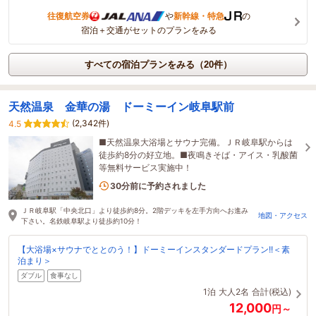
往復航空券
や
新幹線・特急
の
宿泊＋交通がセットのプランをみる
すべての宿泊プランをみる（20件）
天然温泉 金華の湯 ドーミーイン岐阜駅前
(2,342件)
4.5
■天然温泉大浴場とサウナ完備。ＪＲ岐阜駅からは
徒歩約8分の好立地。■夜鳴きそば・アイス・乳酸菌
等無料サービス実施中！
3名がこの宿を見ています
30分前に予約されました
ＪＲ岐阜駅「中央北口」より徒歩約8分。2階デッキを左手方向へお進み
地図・アクセス
下さい。名鉄岐阜駅より徒歩約10分！
【大浴場×サウナでととのう！】ドーミーインスタンダードプラン!!＜素
泊まり＞
ダブル
食事なし
1泊
大人2名
合計(税込)
12,000
円～