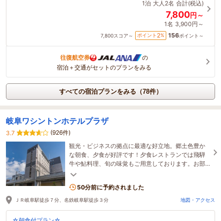
1泊
大人2名
合計(税込)
7,800
円～
1名
3,900円～
156
2
ポイント
%
7,800
スコア～
ポイント～
往復航空券
の
宿泊＋交通がセットのプランをみる
すべての宿泊プランをみる（78件）
岐阜ワシントンホテルプラザ
(926件)
3.7
観光・ビジネスの拠点に最適な好立地。郷土色豊か
な朝食、夕食が好評です！夕食レストランでは飛騨
牛や鮎料理、旬の味覚もご用意しております。お部
屋でお召しあがり頂くお弁当付きプランもございま
す。
50分前に予約されました
ＪＲ岐阜駅徒歩７分、名鉄岐阜駅徒歩３分
地図・アクセス
☆朝食付プラン☆