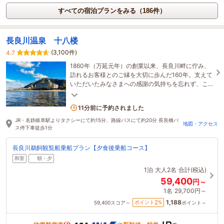
すべての宿泊プランをみる（186件）
長良川温泉 十八楼
(3,100件)
4.7
1860年（万延元年）の創業以来、長良川畔に佇み、
訪れるお客様とのご縁を大切に歩んだ160年。支えて
いただいたみなさまへの感謝の気持ちを忘れず、こ
れからも川原町とともに歩み続けてまいります。
5名がこの宿を見ています
11分前に予約されました
JR・名鉄岐阜駅よりタクシーにて約15分、路線バスにて約20分 長良橋バ
地図・アクセス
ス停下車徒歩1分
長良川鵜飼観覧船乗船プラン【夕食後乗船コース】
和室
朝・夕
1泊
大人2名
合計(税込)
59,400
円～
1名
29,700円～
1,188
2
ポイント
%
59,400
スコア～
ポイント～