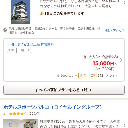
自慢の料理でおもてなし木目調大浴場、全室和室の
昔ながらの純和風旅館です。大型車駐車場有り
1名がこの宿を見ています
東海北陸自動車道 各務原インターより車で約10分、名鉄各務原線 田
地図・アクセス
神駅より徒歩約５分
一泊二食2名様以上駐車場無料
和室
朝・夕
1泊
大人2名
合計(税込)
15,600
円～
1名
7,800円～
312
2
ポイント
%
15,600
スコア～
ポイント～
すべての宿泊プランをみる（1件）
ホテルスポーツパルコ（ロイヤルイングループ）
(223件)
4.1
駐車場無料30台！先着順の為予約不可です！大型車
両のお客様は予めお電話ください！名古屋本線・名