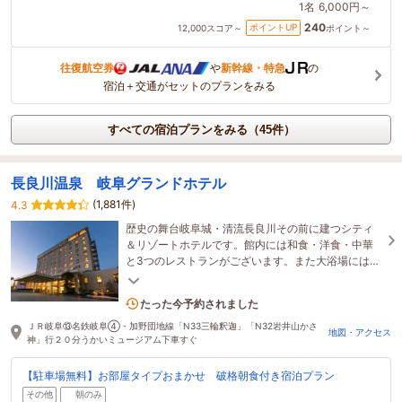
1名
6,000円～
240
ポイントUP
12,000
スコア～
ポイント～
往復航空券
や
新幹線・特急
の
宿泊＋交通がセットのプランをみる
すべての宿泊プランをみる（45件）
長良川温泉 岐阜グランドホテル
(1,881件)
4.3
歴史の舞台岐阜城・清流長良川その前に建つシティ
＆リゾートホテルです。館内には和食・洋食・中華
と3つのレストランがございます。また大浴場には温
泉とサウナが併設されています。駐車場は無料にな
ります
5名がこの宿を見ています
たった今予約されました
ＪＲ岐阜⑬名鉄岐阜④・加野団地線「N33三輪釈迦」「N32岩井山かさ
地図・アクセス
神」行２０分うかいミュージアム下車すぐ
【駐車場無料】お部屋タイプおまかせ 破格朝食付き宿泊プラン
その他
朝のみ