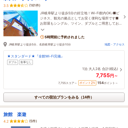
(161件)
3.5
JR岐阜駅より徒歩5分の好立地！Wi-Fi館内OK♪■ビ
ジネス、観光の拠点としてお安く便利な場所です■
お部屋もシングル、ツイン、ダブルとご用意してお
ります■全館禁煙！！■
5時間前に予約されました
JR岐阜駅より徒歩5分、名鉄岐阜駅より徒歩10分
地図・アクセス
★スタンダード★『全館Wi-Fi完備』
ダブル
食事なし
1泊
大人2名
合計(税込)
7,755
円～
154
2
ポイント
%
7,755
スコア～
ポイント～
すべての宿泊プランをみる（14件）
旅館 楽遊
(5件)
4.2