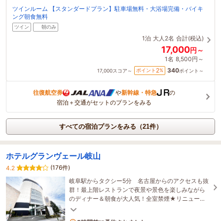
ツインルーム 【スタンダードプラン】駐車場無料・大浴場完備・バイキ
ング朝食無料
ツイン
朝のみ
1泊
大人2名
合計(税込)
17,000
円～
1名
8,500円～
340
2
ポイント
%
17,000
スコア～
ポイント～
往復航空券
や
新幹線・特急
の
宿泊＋交通がセットのプランをみる
すべての宿泊プランをみる（21件）
ホテルグランヴェール岐山
(176件)
4.2
岐阜駅からタクシー5分 名古屋からのアクセスも抜
群！最上階レストランで夜景や景色を楽しみながら
のディナー＆朝食が大人気！全室禁煙★リニューア
ルしたお部屋、充実したアメニティーバー！