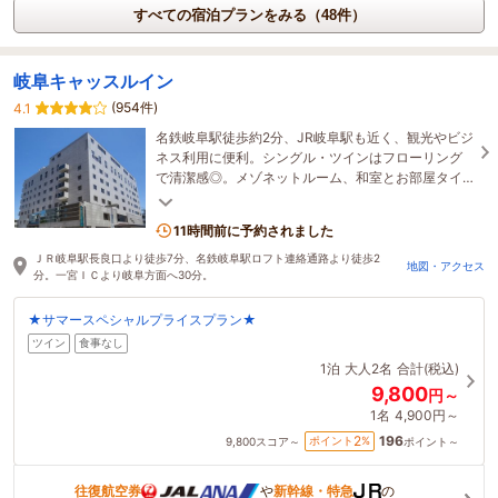
すべての宿泊プランをみる（48件）
岐阜キャッスルイン
(954件)
4.1
名鉄岐阜駅徒歩約2分、JR岐阜駅も近く、観光やビジ
ネス利用に便利。シングル・ツインはフローリング
で清潔感◎。メゾネットルーム、和室とお部屋タイ
プ複数有。家族、友達同士、カップルとご宿泊でき
ます。
11時間前に予約されました
ＪＲ岐阜駅長良口より徒歩7分、名鉄岐阜駅ロフト連絡通路より徒歩2
地図・アクセス
分。一宮ＩＣより岐阜方面へ30分。
★サマースペシャルプライスプラン★
ツイン
食事なし
1泊
大人2名
合計(税込)
9,800
円～
1名
4,900円～
196
2
ポイント
%
9,800
スコア～
ポイント～
往復航空券
や
新幹線・特急
の