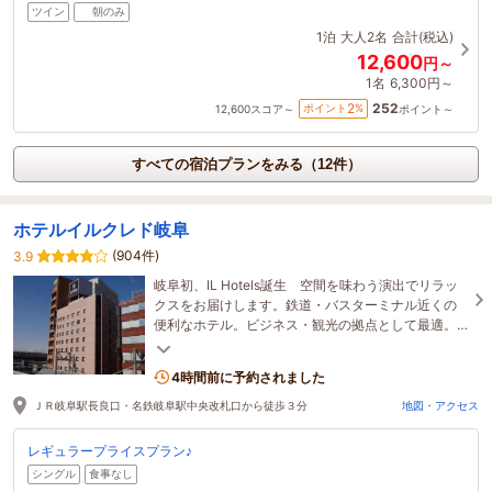
ツイン
朝のみ
1泊
大人2名
合計(税込)
12,600
円～
1名
6,300円～
252
2
ポイント
%
12,600
スコア～
ポイント～
すべての宿泊プランをみる（12件）
ホテルイルクレド岐阜
(904件)
3.9
岐阜初、IL Hotels誕生 空間を味わう演出でリラッ
クスをお届けします。鉄道・バスターミナル近くの
便利なホテル。ビジネス・観光の拠点として最適。
女性ひとり旅も安心。
4時間前に予約されました
ＪＲ岐阜駅長良口・名鉄岐阜駅中央改札口から徒歩３分
地図・アクセス
レギュラープライスプラン♪
シングル
食事なし