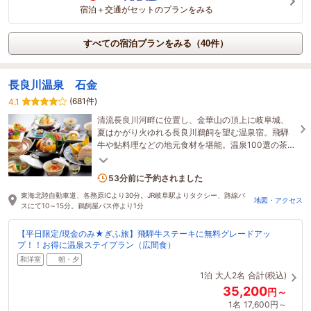
宿泊＋交通がセットのプランをみる
すべての宿泊プランをみる（40件）
長良川温泉 石金
(681件)
4.1
清流長良川河畔に位置し、金華山の頂上に岐阜城、
夏はかがり火ゆれる長良川鵜飼を望む温泉宿。飛騨
牛や鮎料理などの地元食材を堪能。温泉100選の茶褐
色の源泉かけ流し露天風呂を満喫してください！
1名がこの宿を見ています
53分前に予約されました
東海北陸自動車道、各務原ICより30分。JR岐阜駅よりタクシー、路線バ
地図・アクセス
スにて10～15分。鵜飼屋バス停より1分
【平日限定/現金のみ★ぎふ旅】飛騨牛ステーキに無料グレードアッ
プ！！お得に温泉ステイプラン（広間食）
和洋室
朝・夕
1泊
大人2名
合計(税込)
35,200
円～
1名
17,600円～