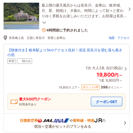
最上階の露天風呂からは長良川、金華山、岐阜城、
月、星、朝焼け、夕暮れ、時間によって刻々と変わ
りゆく景観をお楽しみいただけます。お部屋は長良
川、金華山お好きな景観をお選び下さいませ。
1名がこの宿を見ています
4時間前に予約されました
長良橋上流 正面に長良川 背景に金華山
地図・アクセス
【朝食付き】岐阜駅より5kmアクセス良好！清流 長良川を望む落ち着き
の宿
和室
朝のみ
1泊
大人2名
合計(税込)
19,800
円～
1名
9,900円～
396
ポイントUP
19,800
スコア～
ポイント～
最大
500
円クーポン
クーポンGET
利用条件あり
往復航空券
や
新幹線・特急
の
宿泊＋交通がセットのプランをみる