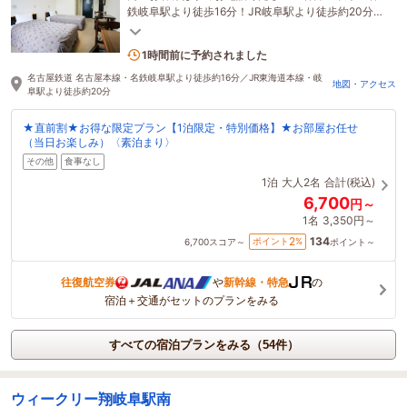
鉄岐阜駅より徒歩16分！JR岐阜駅より徒歩約20分！
岐阜横丁まで徒歩約15分！日本最大級のグルメスポ
ット！
1名がこの宿を見ています
1時間前に予約されました
名古屋鉄道 名古屋本線・名鉄岐阜駅より徒歩約16分／JR東海道本線・岐
地図・アクセス
阜駅より徒歩約20分
★直前割★お得な限定プラン【1泊限定・特別価格】★お部屋お任せ
（当日お楽しみ）〈素泊まり〉
その他
食事なし
1泊
大人2名
合計(税込)
6,700
円～
1名
3,350円～
134
2
ポイント
%
6,700
スコア～
ポイント～
往復航空券
や
新幹線・特急
の
宿泊＋交通がセットのプランをみる
すべての宿泊プランをみる（54件）
ウィークリー翔岐阜駅南