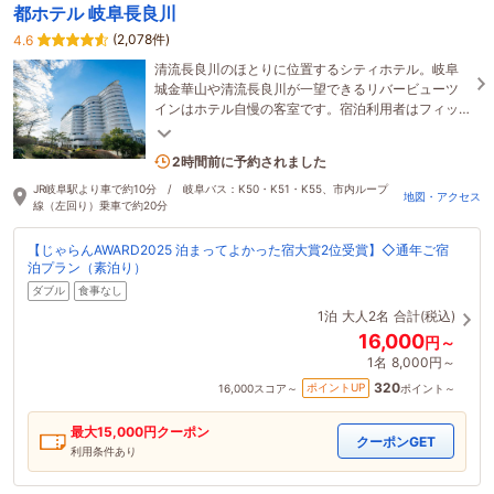
都ホテル 岐阜長良川
(2,078件)
4.6
清流長良川のほとりに位置するシティホテル。岐阜
城金華山や清流長良川が一望できるリバービューツ
インはホテル自慢の客室です。宿泊利用者はフィッ
トネスクラブ施設が無料で使えます♪
5名がこの宿を見ています
2時間前に予約されました
JR岐阜駅より車で約10分 / 岐阜バス：K50・K51・K55、市内ループ
地図・アクセス
線（左回り）乗車で約20分
【じゃらんAWARD2025 泊まってよかった宿大賞2位受賞】◇通年ご宿
泊プラン（素泊り）
ダブル
食事なし
1泊
大人2名
合計(税込)
16,000
円～
1名
8,000円～
320
ポイントUP
16,000
スコア～
ポイント～
最大
15,000
円クーポン
クーポンGET
利用条件あり