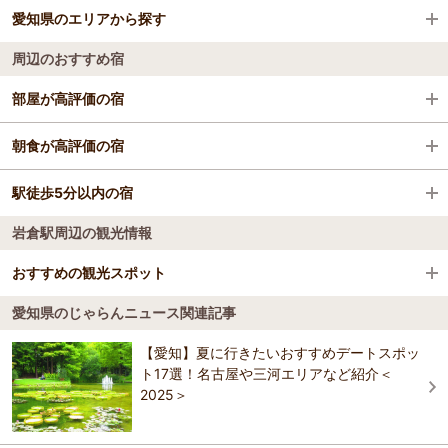
愛知県のエリアから探す
尾張一宮駅
名古屋港水族館
中部国際空港（セントレア空港）
周辺のおすすめ宿
稲沢駅
バンテリンドーム ナゴヤ 旧ナゴヤドーム
県営名古屋空港（名古屋飛行場）
名古屋
部屋が高評価の宿
瀬戸市駅
名古屋市科学館
尾張・犬山・小牧
尾張温泉郷 料理旅館 湯元館
朝食が高評価の宿
弥富駅
東山動植物園
知多
ビジネスホテル和陽館・別館ワコー
駅徒歩5分以内の宿
豊明駅
熱田神宮
三河
岩倉駅周辺の観光情報
ＳＥＴＯビジネスホテル九番館
尾張温泉郷 料理旅館 湯元館
国府宮駅
中部電力MIRAITOWER 旧名古屋テレビ塔
おすすめの観光スポット
ビジネスホテル和陽館・別館ワコー
尾張瀬戸駅
オアシス２１
愛知県のじゃらんニュース関連記事
陶芸工房 陶酔
4.5
新瀬戸駅
徳川園
【愛知】夏に行きたいおすすめデートスポッ
プリンセスコートホテル
陶芸工房 陶酔は、愛知県瀬戸市にある陶芸体験教室です。 初めての方
ト17選！名古屋や三河エリアなど紹介＜
でも楽しんでいただけるように、プロがわかりやすく丁寧にお教えし
ノリタケの森
2025＞
ます♪ 当工房は、お客さまの自由な発想やアイデアを大切にしているた
め、作るものに決まりは設けていません。 ご自身の作りたいものをご
自由にお作りいただけます。 陶酔はどなたでも気軽に作陶を楽しめる