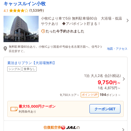
キャッスルイン小牧
(1,539件)
4.1
小牧ICより車で5分 無料駐車場60台 大浴場・低温
サウナあり ◆アパポイント貯まる！
2名がこの宿を見ています
たった今予約されました
無料駐車場60台あり。小牧ICより国道41号線を名古屋方面へ、信号2つ
地図・アクセス
目左折すぐ。
素泊まりプラン【大浴場無料】
シングル
食事なし
1泊
大人2名
合計(税込)
9,750
円～
1名
4,875円～
194
ポイントUP
9,750
スコア～
ポイント～
最大
15,000
円クーポン
クーポンGET
利用条件あり
往復航空券
の