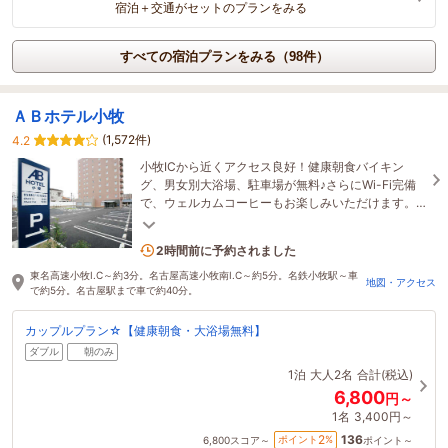
宿泊＋交通がセットのプランをみる
すべての宿泊プランをみる（98件）
ＡＢホテル小牧
(1,572件)
4.2
小牧ICから近くアクセス良好！健康朝食バイキン
グ、男女別大浴場、駐車場が無料♪さらにWi-Fi完備
で、ウェルカムコーヒーもお楽しみいただけます。
上質なひとときをお過ごしください。
1名がこの宿を見ています
2時間前に予約されました
東名高速小牧I.C～約3分。名古屋高速小牧南I.C～約5分。名鉄小牧駅～車
地図・アクセス
で約5分。名古屋駅まで車で約40分。
カップルプラン☆【健康朝食・大浴場無料】
ダブル
朝のみ
1泊
大人2名
合計(税込)
6,800
円～
1名
3,400円～
136
2
ポイント
%
6,800
スコア～
ポイント～