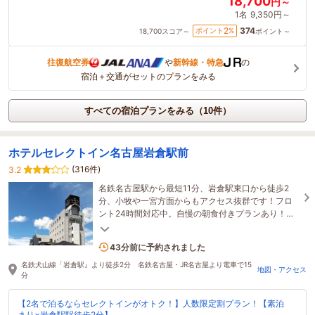
18,700
円～
1名
9,350円～
374
2
ポイント
%
18,700
スコア～
ポイント～
往復航空券
や
新幹線・特急
の
宿泊＋交通がセットのプランをみる
すべての宿泊プランをみる（10件）
ホテルセレクトイン名古屋岩倉駅前
(316件)
3.2
名鉄名古屋駅から最短11分、岩倉駅東口から徒歩2
分、小牧や一宮方面からもアクセス抜群です！フロ
ント24時間対応中。自慢の朝食付きプランあり！ア
ンドロイド型テレビ導入、お部屋でwi-fi利用可能で
2名がこの宿を見ています
す♪
43分前に予約されました
名鉄犬山線「岩倉駅』より徒歩2分 名鉄名古屋・JR名古屋より電車で15
地図・アクセス
分
【2名で泊るならセレクトインがオトク！】人数限定割プラン！【素泊
まり×岩倉駅駅徒歩2分】