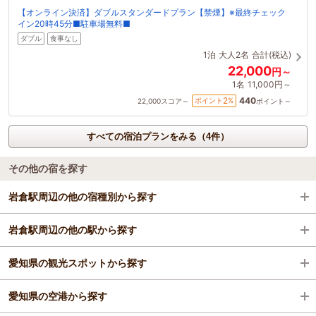
【オンライン決済】ダブルスタンダードプラン【禁煙】※最終チェック
イン20時45分■駐車場無料■
ダブル
食事なし
1泊
大人2名
合計(税込)
22,000
円～
1名
11,000円～
440
2
ポイント
%
22,000
スコア～
ポイント～
すべての宿泊プランをみる（4件）
その他の宿を探す
岩倉駅周辺の他の宿種別から探す
岩倉駅周辺の他の駅から探す
ビジネスホテル
愛知県の観光スポットから探す
格安ホテル
犬山駅
愛知県の空港から探す
勝川駅
名古屋城