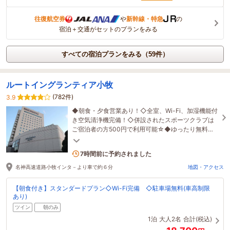
往復航空券
や
新幹線・特急
の
宿泊＋交通がセットのプランをみる
すべての宿泊プランをみる（59件）
ルートイングランティア小牧
(782件)
3.9
◆朝食・夕食営業あり！◇全室、Wi-Fi、加湿機能付
き空気清浄機完備！◇併設されたスポーツクラブは
ご宿泊者の方500円で利用可能☆◆ゆったり無料駐
車場完備◇名古屋まで電車で約15分＊お車で約45
1名がこの宿を見ています
分
7時間前に予約されました
名神高速道路小牧インタ－より車で約６分
地図・アクセス
【朝食付き】スタンダードプラン◇Wi-Fi完備 ◇駐車場無料(車高制限
あり)
ツイン
朝のみ
1泊
大人2名
合計(税込)