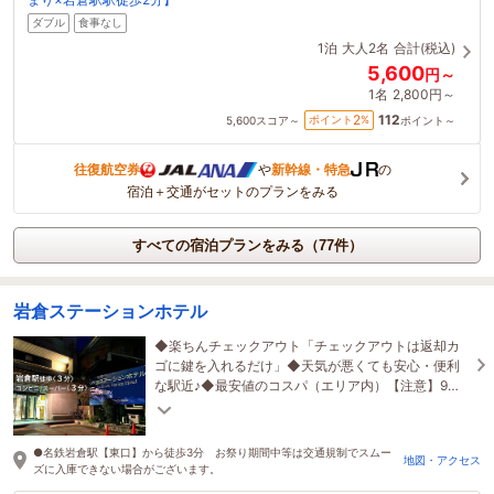
ダブル
食事なし
1泊
大人2名
合計(税込)
5,600
円～
1名
2,800円～
112
2
ポイント
%
5,600
スコア～
ポイント～
往復航空券
や
新幹線・特急
の
宿泊＋交通がセットのプランをみる
すべての宿泊プランをみる（77件）
岩倉ステーションホテル
◆楽ちんチェックアウト「チェックアウトは返却カ
ゴに鍵を入れるだけ」◆天気が悪くても安心・便利
な駅近♪◆最安値のコスパ（エリア内）【注意】9月
14日13時～15時は電気点検のため館内停電します！
●名鉄岩倉駅【東口】から徒歩3分 お祭り期間中等は交通規制でスムー
地図・アクセス
ズに入庫できない場合がございます。