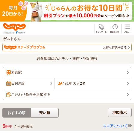
じゃらん
ゲスト
さん
お得な特典をみる
岩倉駅周辺のホテル・旅館・宿泊施設
岩倉駅
日付未定
1部屋 大人2名
こだわり条件を追加する
地図表示
おすすめ順
安い順
5
スコアについて
軒中
1
～
5
軒表示