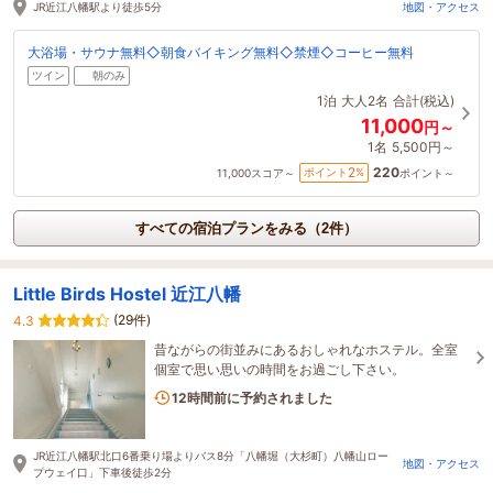
JR近江八幡駅より徒歩5分
地図・アクセス
大浴場・サウナ無料◇朝食バイキング無料◇禁煙◇コーヒー無料
ツイン
朝のみ
1泊
大人2名
合計(税込)
11,000
円～
1名
5,500円～
220
2
ポイント
%
11,000
スコア～
ポイント～
すべての宿泊プランをみる（2件）
Little Birds Hostel 近江八幡
(29件)
4.3
昔ながらの街並みにあるおしゃれなホステル。全室
個室で思い思いの時間をお過ごし下さい。
2名がこの宿を見ています
12時間前に予約されました
JR近江八幡駅北口6番乗り場よりバス8分「八幡堀（大杉町）八幡山ロー
地図・アクセス
プウェイ口」下車後徒歩2分