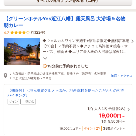
すべての宿泊プランをみる（13件）
【グリーンホテルYes近江八幡】露天風呂 大浴場＆名物
朝カレー
(1,122件)
4.2
◆ウェルカムワイン実施中※宿泊者限定◆無料駐車場
【50台】＜予約不要＞◆クチコミ高評価★接客・サ
ービス、朝食★◆エリア最大級の大浴場は深夜12時
まで＆男女「露天風呂」付◆駅から無料送迎あり
3名がこの宿を見ています
19分前に予約されました
ＪＲ京都線・琵琶湖線の近江八幡駅下車、徒歩７分（送迎有）名神竜王
地図・アクセス
ＩＣより近江八幡方面へ２０分
【朝食付】＜地元滋賀グルメ＞ほか、地産食材を使ったこだわりの和洋
バイキング♪
ツイン
朝のみ
1泊
大人2名
合計(税込)
19,000
円～
1名
9,500円～
380
2
ポイント
%
19,000
スコア～
ポイント～