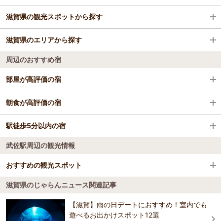
滋賀県の観光スポットから探す
格安ホテル
草津駅
滋賀県のエリアから探す
近江八幡駅
滋賀県立琵琶湖博物館
周辺のおすすめ宿
守山駅
特別史跡彦根城跡
彦根・長浜
部屋が高評価の宿
南草津駅
三井アウトレットパーク 滋賀竜王
大津
ホテルルートイン草津栗東 -栗東インター国道1号-
朝食が高評価の宿
野洲駅
佐川美術館
草津・守山・近江八幡
ホテルルートイン草津栗東 -栗東インター国道1号-
駅徒歩5分以内の宿
ベッセルイン滋賀守山駅前
八日市駅
安土城跡
雄琴・堅田
武佐駅周辺の観光情報
ベッセルイン滋賀守山駅前
クサツエストピアホテル JR草津駅徒歩３分 駐車
栗東駅
黒壁スクエア
甲賀・信楽
クサツエストピアホテル JR草津駅徒歩３分 駐車
無料
おすすめの観光スポット
無料
クサツエストピアホテル JR草津駅徒歩３分 駐車
能登川駅
びわ湖バレイ
湖西
アーバンホテル南草津
滋賀県のじゃらんニュース関連記事
無料
アーバンホテル南草津
水茎焼陶芸の里
4.7
安土駅
水郷めぐり(近江八幡和船観光協同組合)
【滋賀】雨の日デートにおすすめ！室内でも
アーバンホテル南草津
スーパーホテル滋賀・草津国道1号沿 天然温泉
～水茎焼陶芸の里について～ 滋賀県・近江八幡にある水茎焼陶芸の里
遊べるお出かけスポット12選
スーパーホテル滋賀・草津国道1号沿 天然温泉
では、初めての方でも気軽にお楽しみいただける陶芸教室を開催。 イ