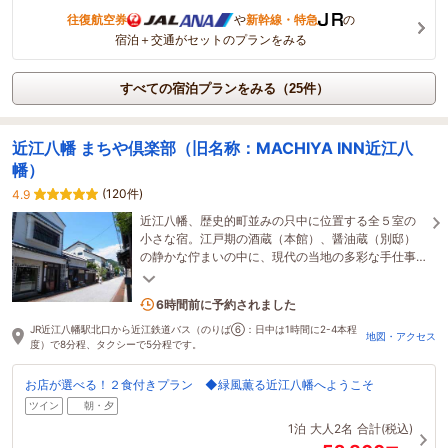
往復航空券
や
新幹線・特急
の
宿泊＋交通がセットのプランをみる
すべての宿泊プランをみる（25件）
近江八幡 まちや倶楽部（旧名称：MACHIYA INN近江八
幡）
(120件)
4.9
近江八幡、歴史的町並みの只中に位置する全５室の
小さな宿。江戸期の酒蔵（本館）、醤油蔵（別邸）
の静かな佇まいの中に、現代の当地の多彩な手仕事
やアートをちりばめました。滋賀周遊の拠点にも是
1名がこの宿を見ています
非！
6時間前に予約されました
JR近江八幡駅北口から近江鉄道バス（のりば⑥：日中は1時間に2-4本程
地図・アクセス
度）で8分程、タクシーで5分程です。
お店が選べる！２食付きプラン ◆緑風薫る近江八幡へようこそ
ツイン
朝・夕
1泊
大人2名
合計(税込)