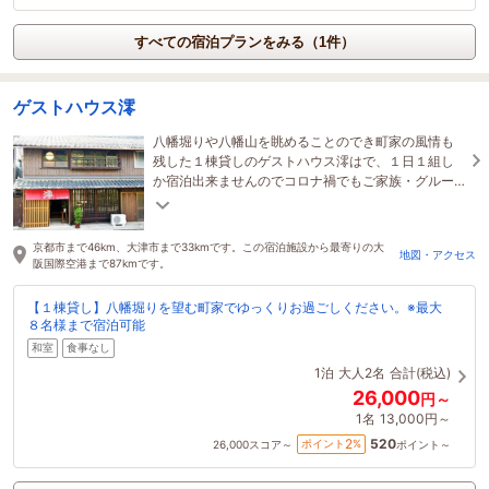
すべての宿泊プランをみる（1件）
ゲストハウス澪
八幡堀りや八幡山を眺めることのでき町家の風情も
残した１棟貸しのゲストハウス澪はで、１日１組し
か宿泊出来ませんのでコロナ禍でもご家族・グルー
プで気兼ねなくご宿泊いただけます。
京都市まで46km、大津市まで33kmです。この宿泊施設から最寄りの大
地図・アクセス
阪国際空港まで87kmです。
【１棟貸し】八幡堀りを望む町家でゆっくりお過ごしください。※最大
８名様まで宿泊可能
和室
食事なし
1泊
大人2名
合計(税込)
26,000
円～
1名
13,000円～
520
2
ポイント
%
26,000
スコア～
ポイント～