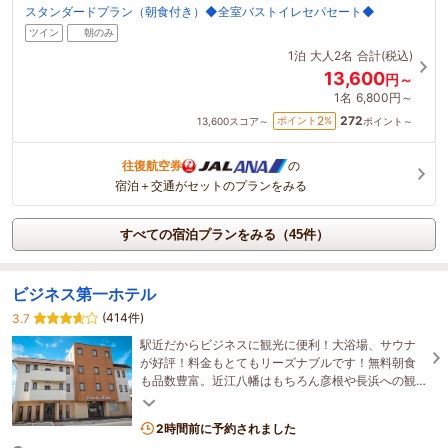
スタンダードプラン（朝食付き）◆全室バストイレセパセート◆
ツイン
朝のみ
1泊
大人2名
合計(税込)
13,600
円～
1名
6,800円～
272
2
ポイント
%
13,600
スコア～
ポイント～
往復航空券
の
宿泊＋交通がセットのプランをみる
すべての宿泊プランをみる（45件）
ビジネス第一ホテル
(414件)
3.7
駅近だからビジネスに観光に便利！大浴場、サウナ
が好評！料金もとてもリーズナブルです！無料朝食
も品数豊富。近江八幡はもちろん彦根や長浜への観
光にも便利！検温とご本人確認にご協力ください。
2時間前に予約されました