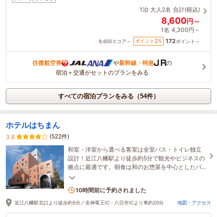
1泊
大人2名
合計(税込)
8,600
円～
1名
4,300円～
172
2
ポイント
%
8,600
スコア～
ポイント～
往復航空券
や
新幹線・特急
の
宿泊＋交通がセットのプランをみる
すべての宿泊プランをみる（54件）
ホテルはちまん
(522件)
3.8
和室・洋室から選べる客室は全室バス・トイレ独立
設計！近江八幡駅より徒歩約5分で観光やビジネスの
拠点に最適です。朝食は和のお惣菜を中心としたバ
イキングをご用意しております。◆駐車場無料◆
3名がこの宿を見ています
10時間前に予約されました
近江八幡駅北口より徒歩約5分／名神竜王IC・八日市ICより車約20分
地図・アクセス