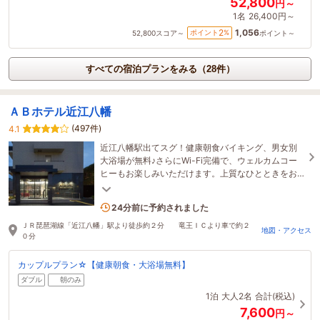
52,800
円～
1名
26,400円～
1,056
2
ポイント
%
52,800
スコア～
ポイント～
すべての宿泊プランをみる（28件）
ＡＢホテル近江八幡
(497件)
4.1
近江八幡駅出てスグ！健康朝食バイキング、男女別
大浴場が無料♪さらにWi-Fi完備で、ウェルカムコー
ヒーもお楽しみいただけます。上質なひとときをお
過ごしください♪
2名がこの宿を見ています
24分前に予約されました
ＪＲ琵琶湖線「近江八幡」駅より徒歩約２分 竜王ＩＣより車で約２
地図・アクセス
０分
カップルプラン☆【健康朝食・大浴場無料】
ダブル
朝のみ
1泊
大人2名
合計(税込)
7,600
円～