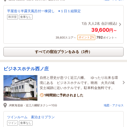
平屋造り半露天風呂付一棟貸し ※１日１組限定
和洋室
食事なし
1泊
大人2名
合計(税込)
39,600
円～
792
2
ポイント
%
39,600
スコア～
ポイント～
すべての宿泊プランをみる（1件）
ビジネスホテル西ノ庄
自然と歴史が息づく近江八幡。 ゆったり出来る環
境にある ビジネスホテルです。映画 火天の城
安土城跡に近いホテルです。駐車料金無料です。
1時間前に予約されました
JR東海道線・近江八幡駅タクシー10分
地図・アクセス
ツインルーム 素泊まりプラン
ツイン
食事なし