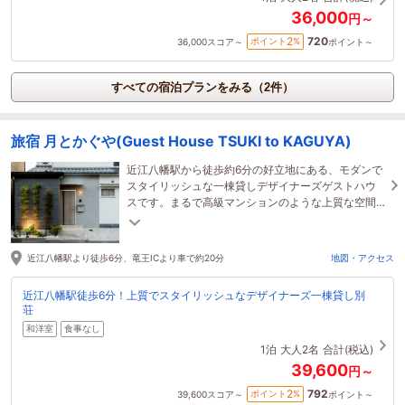
36,000
円～
720
2
ポイント
%
36,000
スコア～
ポイント～
すべての宿泊プランをみる（2件）
旅宿 月とかぐや(Guest House TSUKI to KAGUYA)
近江八幡駅から徒歩約6分の好立地にある、モダンで
スタイリッシュな一棟貸しデザイナーズゲストハウ
スです。まるで高級マンションのような上質な空間
で、観光はもちろんビジネス利用にも最適。
近江八幡駅より徒歩6分、竜王ICより車で約20分
地図・アクセス
近江八幡駅徒歩6分！上質でスタイリッシュなデザイナーズ一棟貸し別
荘
和洋室
食事なし
1泊
大人2名
合計(税込)
39,600
円～
792
2
ポイント
%
39,600
スコア～
ポイント～