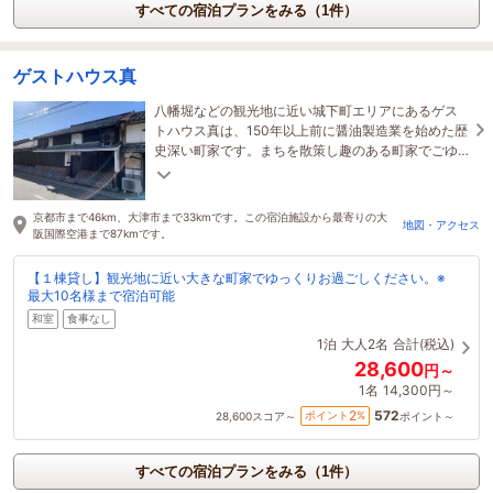
すべての宿泊プランをみる（1件）
ゲストハウス真
八幡堀などの観光地に近い城下町エリアにあるゲス
トハウス真は、150年以上前に醤油製造業を始めた歴
史深い町家です。まちを散策し趣のある町家でごゆ
っくりお過ごしください。
京都市まで46km、大津市まで33kmです。この宿泊施設から最寄りの大
地図・アクセス
阪国際空港まで87kmです。
【１棟貸し】観光地に近い大きな町家でゆっくりお過ごしください。※
最大10名様まで宿泊可能
和室
食事なし
1泊
大人2名
合計(税込)
28,600
円～
1名
14,300円～
572
2
ポイント
%
28,600
スコア～
ポイント～
すべての宿泊プランをみる（1件）