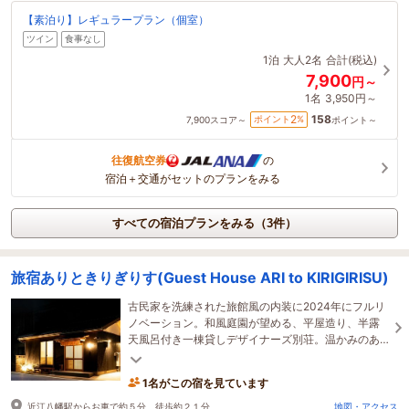
【素泊り】レギュラープラン（個室）
ツイン
食事なし
1泊
大人2名
合計(税込)
7,900
円～
1名
3,950円～
158
2
ポイント
%
7,900
スコア～
ポイント～
往復航空券
の
宿泊＋交通がセットのプランをみる
すべての宿泊プランをみる（3件）
旅宿ありときりぎりす(Guest House ARI to KIRIGIRISU)
古民家を洗練された旅館風の内装に2024年にフルリ
ノベーション。和風庭園が望める、平屋造り、半露
天風呂付き一棟貸しデザイナーズ別荘。温かみのあ
る上質な空間を是非お楽しみください。
1名がこの宿を見ています
近江八幡駅からお車で約５分、徒歩約２１分
地図・アクセス