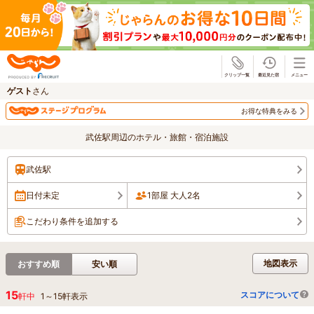
じゃらん
ゲスト
さん
お得な特典をみる
武佐駅周辺のホテル・旅館・宿泊施設
武佐駅
日付未定
1部屋 大人2名
こだわり条件を追加する
地図表示
おすすめ順
安い順
15
スコアについて
軒中
1
～
15
軒表示