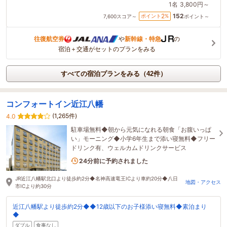
1名
3,800円～
152
2
ポイント
%
7,600
スコア～
ポイント～
往復航空券
や
新幹線・特急
の
宿泊＋交通がセットのプランをみる
すべての宿泊プランをみる（42件）
コンフォートイン近江八幡
(1,265件)
4.0
駐車場無料◆朝から元気になれる朝食「お腹いっぱ
い」モーニング◆小学6年生まで添い寝無料◆フリー
ドリンク有、ウェルカムドリンクサービス
2名がこの宿を見ています
24分前に予約されました
JR近江八幡駅北口より徒歩約2分◆名神高速竜王ICより車約20分◆八日
地図・アクセス
市ICより約30分
近江八幡駅より徒歩約2分◆◆12歳以下のお子様添い寝無料◆素泊まり
◆
ダブル
食事なし