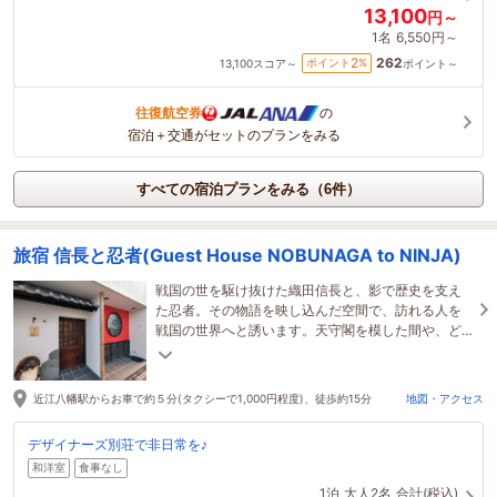
13,100
円～
1名
6,550円～
262
2
ポイント
%
13,100
スコア～
ポイント～
往復航空券
の
宿泊＋交通がセットのプランをみる
すべての宿泊プランをみる（6件）
旅宿 信長と忍者(Guest House NOBUNAGA to NINJA)
戦国の世を駆け抜けた織田信長と、影で歴史を支え
た忍者。その物語を映し込んだ空間で、訪れる人を
戦国の世界へと誘います。天守閣を模した間や、ど
んでん返しなど、遊び心に満ちた仕掛けが随所♪
近江八幡駅からお車で約５分(タクシーで1,000円程度)、徒歩約15分
地図・アクセス
デザイナーズ別荘で非日常を♪
和洋室
食事なし
1泊
大人2名
合計(税込)