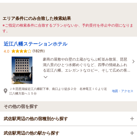
エリア条件にのみ合致した検索結果
※ご指定の検索条件に合致するプランがないか、予約受付を停止中の宿になりま
す。
近江八幡ステーションホテル
(182件)
4.0
豪商の屋敷や白壁の土蔵がならぶ町並み散策、琵琶
湖八景のひとつ水郷めぐりなど、四季の情緒あふれ
る近江八幡。エレガントなロビー、そして広めの客
室。ゆったりとした旅にふさわしい快適ステイが実
現できる
ＪＲ琵琶湖線近江八幡駅下車、南口より徒歩２分 名神竜王ＩＣより近
地図・アクセス
江八幡方面へ１５分
その他の宿を探す
武佐駅周辺の他の宿種別から探す
武佐駅周辺の他の駅から探す
ビジネスホテル