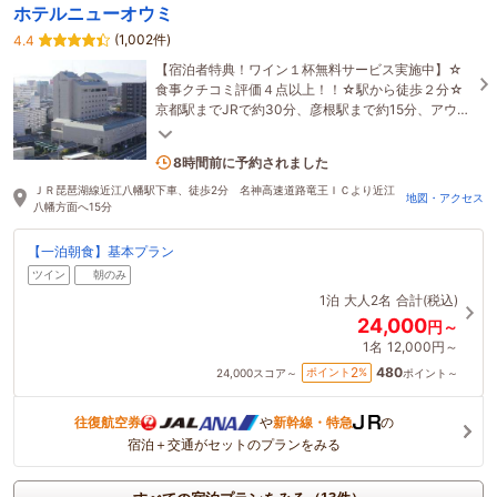
ホテルニューオウミ
(1,002件)
4.4
【宿泊者特典！ワイン１杯無料サービス実施中】☆
食事クチコミ評価４点以上！！☆駅から徒歩２分☆
京都駅までJRで約30分、彦根駅まで約15分、アウト
レットまで車で20分と観光の拠点に最適！
1名がこの宿を見ています
8時間前に予約されました
ＪＲ琵琶湖線近江八幡駅下車、徒歩2分 名神高速道路竜王ＩＣより近江
地図・アクセス
八幡方面へ15分
【一泊朝食】基本プラン
ツイン
朝のみ
1泊
大人2名
合計(税込)
24,000
円～
1名
12,000円～
480
2
ポイント
%
24,000
スコア～
ポイント～
往復航空券
や
新幹線・特急
の
宿泊＋交通がセットのプランをみる