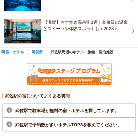
あおばなの湯
手原駅
滋賀農業公園ブルーメの丘
あおばなの湯
ンストラクターが必要に応じてサポートいたしますので、「不器用だ
セントラルホテル野洲
から不安…」という方やお子様でも安心してご参加いただけます。 土
ホテル21 cozy little hotel
守山アートホテル
に触れながら自分だけの器を作る時間は、日常を忘れて楽しめる特別
多賀大社
なひととき。大切な方やご友人同士、ご家族での思い出作りにもおす
【滋賀】おすすめ温泉街3選！良泉質の温泉
JR草津駅から30秒！ ホテルボストンプラザ草津
すめです。 -----------------------------------------------------
とスイーツや体験スポットも＜2023＞
JR草津駅から30秒！ ホテルボストンプラザ草津
--------------------------
びわ湖
ホテル21 cozy little hotel
びわ湖
おすすめの観光スポットガイドを見る
アーバンホテル草津
アーバンホテル草津
JR草津駅から30秒！ ホテルボストンプラザ草津
宿・ホテル
滋賀県
武佐駅周辺のホテル・旅館・宿泊施設
びわ湖
アートリッツホテル
アートリッツホテル
アートリッツホテル
東横ＩＮＮ琵琶湖線南草津駅西口
ＳＥＴＲＥ ＭＡＲＩＮＡ ＢＩＷＡＫＯ(セトレ マ
ＳＥＴＲＥ ＭＡＲＩＮＡ ＢＩＷＡＫＯ(セトレ マ
リーナびわ湖)
リーナびわ湖)
武佐駅の宿についてよくある質問
びわこの千松
武佐駅で駐車場が無料の宿・ホテルを探しています。
武佐駅で予約数が多いホテルTOP3を教えてください。