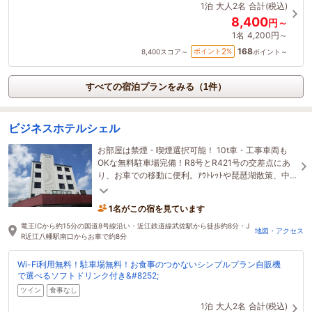
1泊
大人2名
合計(税込)
8,400
円～
1名
4,200円～
168
2
ポイント
%
8,400
スコア～
ポイント～
すべての宿泊プランをみる（1件）
ビジネスホテルシェル
お部屋は禁煙・喫煙選択可能！ 10t車・工事車両も
OKな無料駐車場完備！R8号とR421号の交差点にあ
り、お車での移動に便利。ｱｳﾄﾚｯﾄや琵琶湖散策、中
山道武佐宿でのご宿泊は当館へどうぞ。
1名がこの宿を見ています
竜王ICから約15分の国道8号線沿い・近江鉄道線武佐駅から徒歩約8分・J
地図・アクセス
R近江八幡駅南口からお車で約8分
Wi-Fi利用無料！駐車場無料！お食事のつかないシンプルプラン自販機
で選べるソフトドリンク付き&#8252;
ツイン
食事なし
1泊
大人2名
合計(税込)