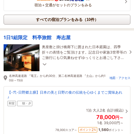
宿泊＋交通がセットのプランをみる
すべての宿泊プランをみる（10件）
1日1組限定 料亭旅館 寿志屋
奥座敷と掛け橋廊下に囲まれた日本庭園は、四季
折々の表情をご覧頂けます。記念日や家族3世帯等の
ご旅行にも◎気兼ねせずゆっくりとお過ごし下さ
い。お食事の際は、お子様へのおもちゃもご用意し
ております
名神高速道路 『竜王』から約30分、第二名神高速道路 『土山』から約1
地図・アクセス
0分～15分
【-弐-日野郷土膳】日本の美と日野の食の伝統を心ゆくまでご賞味あれ
♪
和室
朝・夕
1泊
大人2名
合計(税込)
78,000
円～
1名
39,000円～
1,560
2
ポイント
%
78,000
スコア～
ポイント～