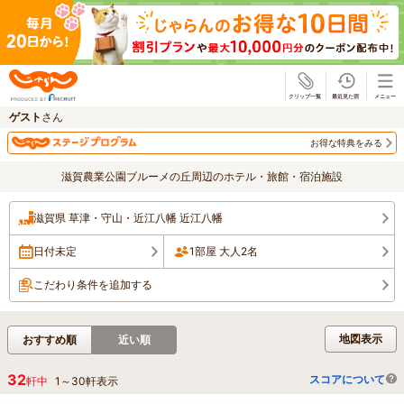
じゃらん
ゲスト
さん
お得な特典をみる
滋賀農業公園ブルーメの丘周辺のホテル・旅館・宿泊施設
滋賀県 草津・守山・近江八幡 近江八幡
日付未定
1部屋 大人2名
こだわり条件を追加する
地図表示
おすすめ順
近い順
32
スコアについて
軒中
1
～
30
軒表示