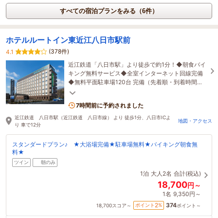
すべての宿泊プランをみる（6件）
ホテルルートイン東近江八日市駅前
(378件)
4.1
近江鉄道「八日市駅」より徒歩で約1分！◆朝食バイ
キング無料サービス◆全室インターネット回線完備
◆無料平面駐車場120台 完備（先着順・到着時間に
よっては徒歩5～10分の駐車場になります）
7時間前に予約されました
近江鉄道 八日市駅（近江鉄道 八日市線） より 徒歩1分、八日市ICよ
地図・アクセス
り 車で12分
スタンダードプラン♪ ★大浴場完備★駐車場無料★バイキング朝食無
料★
ツイン
朝のみ
1泊
大人2名
合計(税込)
18,700
円～
1名
9,350円～
374
2
ポイント
%
18,700
スコア～
ポイント～