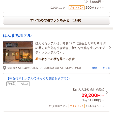
1名
5,000円～
200
2
ポイント
%
10,000
スコア～
ポイント～
すべての宿泊プランをみる（11件）
ほんまちホテル
ほんまちホテルは、昭和42年に誕生した本町商店街
の歴史や文化を引き継ぎ、新たな文化を生み出すブ
ティックホテルです。
2名がこの宿を見ています
近江鉄道八日市駅から徒歩5分、名神高速道路八日市ICから約5分
地図・アクセス
【朝食付き】ホテルでゆっくり朝食付きプラン
和洋室
朝のみ
1泊
大人2名
合計(税込)
29,200
円～
1名
14,600円～
584
2
ポイント
%
29,200
スコア～
ポイント～