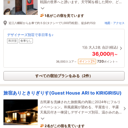
戦国の世界へと誘います。天守閣を模した間や、ど
んでん返しなど、遊び心に満ちた仕掛けが随所♪
1名がこの宿を見ています
近江八幡駅からお車で約５分(タクシーで1,000円程度)、徒歩約15分
地図・アクセス
デザイナーズ別荘で非日常を♪
和洋室
食事なし
1泊
大人2名
合計(税込)
36,000
円～
720
2
ポイント
%
36,000
スコア～
ポイント～
すべての宿泊プランをみる（2件）
旅宿ありときりぎりす(Guest House ARI to KIRIGIRISU)
古民家を洗練された旅館風の内装に2024年にフルリ
ノベーション。和風庭園が望める、平屋造り、半露
天風呂付き一棟貸しデザイナーズ別荘。温かみのあ
る上質な空間を是非お楽しみください。
2名がこの宿を見ています