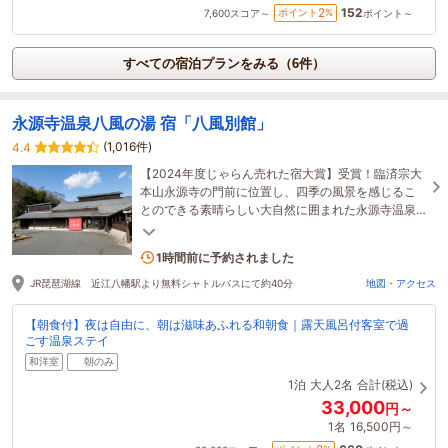
152
2
ポイント
%
7,600
スコア～
ポイント～
すべての宿泊プランをみる（6件）
永源寺温泉八風の湯 宿「八風別館」
(1,016件)
4.4
【2024年度じゃらん売れた宿大賞】受賞！臨済宗大
本山永源寺の門前に位置し、四季の風景を感じるこ
とのできる素晴らしい大自然に囲まれた永源寺温泉
「八風の湯」おもてなしの心でお待ちしておりま
す。
10名がこの宿を見ています
1時間前に予約されました
JR琵琶湖線 近江八幡駅より無料シャトルバスにて約40分
地図・アクセス
【朝食付】夜は自由に、朝は滋味あふれる和朝食｜露天風呂付客室で過
ごす温泉ステイ
和洋室
朝のみ
1泊
大人2名
合計(税込)
33,000
円～
1名
16,500円～