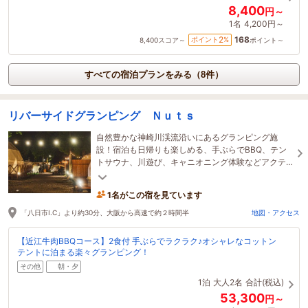
8,400
円～
1名
4,200円～
168
2
ポイント
%
8,400
スコア～
ポイント～
すべての宿泊プランをみる（8件）
リバーサイドグランピング Ｎｕｔｓ
自然豊かな神崎川渓流沿いにあるグランピング施
設！宿泊も日帰りも楽しめる、手ぶらでBBQ、テン
トサウナ、川遊び、キャニオニング体験などアクテ
ィビティも満載♪ファミリーで！大人数のグループに
も◎
1名がこの宿を見ています
「八日市I.C」より約30分、大阪から高速で約２時間半
地図・アクセス
【近江牛肉BBQコース】2食付 手ぶらでラクラク♪オシャレなコットン
テントに泊まる楽々グランピング！
その他
朝・夕
1泊
大人2名
合計(税込)
53,300
円～