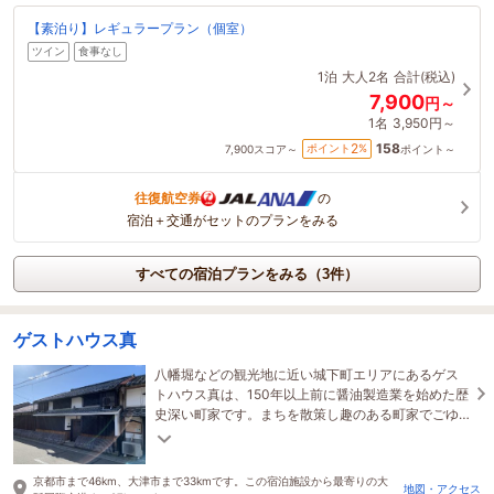
【素泊り】レギュラープラン（個室）
ツイン
食事なし
1泊
大人2名
合計(税込)
7,900
円～
1名
3,950円～
158
2
ポイント
%
7,900
スコア～
ポイント～
往復航空券
の
宿泊＋交通がセットのプランをみる
すべての宿泊プランをみる（3件）
ゲストハウス真
八幡堀などの観光地に近い城下町エリアにあるゲス
トハウス真は、150年以上前に醤油製造業を始めた歴
史深い町家です。まちを散策し趣のある町家でごゆ
っくりお過ごしください。
京都市まで46km、大津市まで33kmです。この宿泊施設から最寄りの大
地図・アクセス