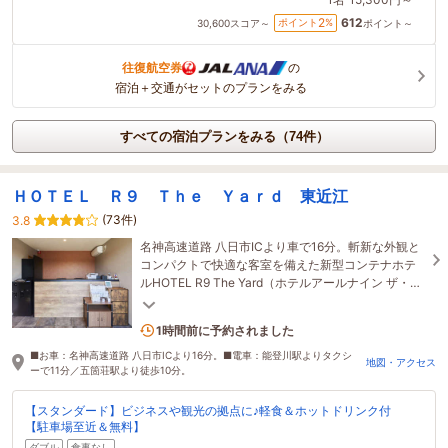
612
2
ポイント
%
30,600
スコア～
ポイント～
往復航空券
の
宿泊＋交通がセットのプランをみる
すべての宿泊プランをみる（74件）
ＨＯＴＥＬ Ｒ９ Ｔｈｅ Ｙａｒｄ 東近江
(73件)
3.8
名神高速道路 八日市ICより車で16分。斬新な外観と
コンパクトで快適な客室を備えた新型コンテナホテ
ルHOTEL R9 The Yard（ホテルアールナイン ザ・ヤ
ード）誕生。
1名がこの宿を見ています
1時間前に予約されました
■お車：名神高速道路 八日市ICより16分。■電車：能登川駅よりタクシ
地図・アクセス
ーで11分／五箇荘駅より徒歩10分。
【スタンダード】ビジネスや観光の拠点に♪軽食＆ホットドリンク付
【駐車場至近＆無料】
ダブル
食事なし