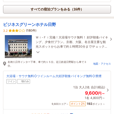
すべての宿泊プランをみる（16件）
ビジネスグリーンホテル日野
(180件)
3.2
Ｗｉ-Ｆｉ完備！大浴場サウナ無料！ 好評朝食バイキ
ング、夕食付プラン。京都、大阪、名古屋主要な観
光スポットからお車で約１時間30分まで!チェックイ
ン時、検温とご本人確認にご協力ください。
名神八日市インター下車、車で約１５分。近江鉄道日野駅から車で３
地図・アクセス
分。
大浴場・サウナ無料◇ツインルーム大好評朝食バイキング無料◇禁煙
ツイン
朝のみ
1泊
大人2名
合計(税込)
9,600
円～
1名
4,800円～
192
2
ポイント
%
9,600
スコア～
ポイント～