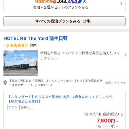
往復航空券
の
宿泊＋交通がセットのプランをみる
すべての宿泊プランをみる（1件）
HOTEL R9 The Yard 蒲生日野
(8件)
4.0
斬新な外観とコンパクトで快適な客室を備えたコン
テナホテル
【電車】近江鉄道「日野駅」よりタクシーで6分／【お車】名神高速道路
地図・アクセス
「蒲生スマートIC」より車で15分
【スタンダード】ビジネスや観光の拠点に♪軽食＆ホットドリンク付
【駐車場至近＆無料】
ダブル
食事なし
1泊
大人2名
合計(税込)
7,600
円～
1名
3,800円～