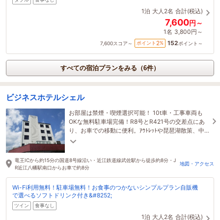
1泊
大人2名
合計(税込)
7,600
円～
1名
3,800円～
152
2
ポイント
%
7,600
スコア～
ポイント～
すべての宿泊プランをみる（6件）
ビジネスホテルシェル
お部屋は禁煙・喫煙選択可能！ 10t車・工事車両も
OKな無料駐車場完備！R8号とR421号の交差点にあ
り、お車での移動に便利。ｱｳﾄﾚｯﾄや琵琶湖散策、中
山道武佐宿でのご宿泊は当館へどうぞ。
竜王ICから約15分の国道8号線沿い・近江鉄道線武佐駅から徒歩約8分・J
地図・アクセス
R近江八幡駅南口からお車で約8分
Wi-Fi利用無料！駐車場無料！お食事のつかないシンプルプラン自販機
で選べるソフトドリンク付き&#8252;
ツイン
食事なし
1泊
大人2名
合計(税込)