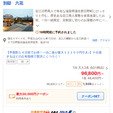
別邸 六花
近江日野商人で有名な滋賀県蒲生郡日野町にひっそ
りと佇む。歴史ある近江商人屋敷を改装改築したお
宿。一日一組限定、全館貸し切りのお屋敷の中に一
歩足を踏み入れると、当時の空間にタイムスリップ
できる。
19時間前に予約されました
蒲生スマートIC、甲賀土山ICから車で22分、近江八幡駅から近江鉄道バ
地図・アクセス
スで日野観光協会前停留所、徒歩1分
【早期割１４日前でお得！一泊二食が最大１２１００円引き♪】十分過
ぎるほどの占有面積で贅沢にくつろぐ！
和洋室
朝・夕
1泊
大人2名
合計(税込)
96,800
円～
1名
48,400円～
1,936
2
ポイント
%
96,800
スコア～
ポイント～
最大
30,000
円クーポン
クーポンGET
利用条件あり
往復航空券
の