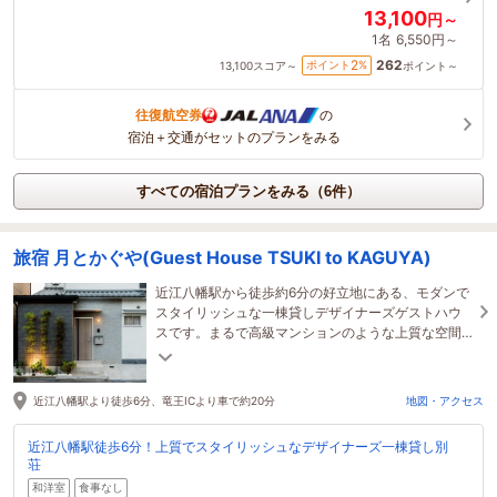
13,100
円～
1名
6,550円～
262
2
ポイント
%
13,100
スコア～
ポイント～
往復航空券
の
宿泊＋交通がセットのプランをみる
すべての宿泊プランをみる（6件）
旅宿 月とかぐや(Guest House TSUKI to KAGUYA)
近江八幡駅から徒歩約6分の好立地にある、モダンで
スタイリッシュな一棟貸しデザイナーズゲストハウ
スです。まるで高級マンションのような上質な空間
で、観光はもちろんビジネス利用にも最適。
近江八幡駅より徒歩6分、竜王ICより車で約20分
地図・アクセス
近江八幡駅徒歩6分！上質でスタイリッシュなデザイナーズ一棟貸し別
荘
和洋室
食事なし