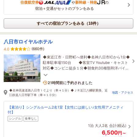
往復航空券
や
新幹線・特急
の
宿泊＋交通がセットのプランをみる
すべての宿泊プランをみる（18件）
八日市ロイヤルホテル
(660件)
4.0
◆東近江市・日野町へ便利◆名神八日市ICから1分◆
駐車駐車場150台 ◆客室TV Youtube・キャスト
対応◆コンビニ徒歩１分◆朝食約30種類和洋バイキ
ング◆大型スーパー徒歩30秒
2名がこの宿を見ています
21時間前に予約されました
◆名神高速道路八日市ＩＣより（車→１分）◆ＪＲ近江八幡駅乗換、近
地図・アクセス
江鉄道八日市駅下車（車→１０分）
【素泊り】シングルルーム2名1室【女性には嬉しい♪女性用アメニティ
付】
シングル
食事なし
1泊
大人2名
合計(税込)
6,500
円～