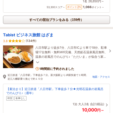
1名
26,650円～
1,066
2
ポイント
%
53,300
スコア～
ポイント～
すべての宿泊プランをみる（159件）
Tabist ビジネス旅館 はざま
(134件)
3.8
八日市駅より徒歩7分、八日市ICより車で18分、駐車
場17台無料・無料Wifi完備、天然鉱石温泉風呂無料、
温泉の岩風呂でのんびり♪「ただいま」が似合う家庭
的な宿です。一人旅・連泊・合宿大歓迎
1時間前に予約されました
近江鉄道「八日市駅」下車徒歩７分。新大阪駅よりJR新快速で１時間、
地図・アクセス
近江八幡駅乗り換えで約１５分
【素泊まり】近江鉄道「八日市駅」下車徒歩７分★光明石温泉の岩風呂
でのんびり♪（通年）
和室
食事なし
1泊
大人2名
合計(税込)
10,000
円～