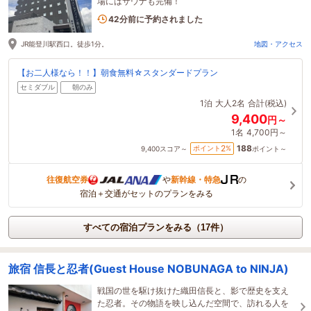
場にはサウナも完備！
2名がこの宿を見ています
42分前に予約されました
JR能登川駅西口。徒歩1分。
地図・アクセス
【お二人様なら！！】朝食無料☆スタンダードプラン
セミダブル
朝のみ
1泊
大人2名
合計(税込)
9,400
円～
1名
4,700円～
188
2
ポイント
%
9,400
スコア～
ポイント～
往復航空券
や
新幹線・特急
の
宿泊＋交通がセットのプランをみる
すべての宿泊プランをみる（17件）
旅宿 信長と忍者(Guest House NOBUNAGA to NINJA)
戦国の世を駆け抜けた織田信長と、影で歴史を支え
た忍者。その物語を映し込んだ空間で、訪れる人を