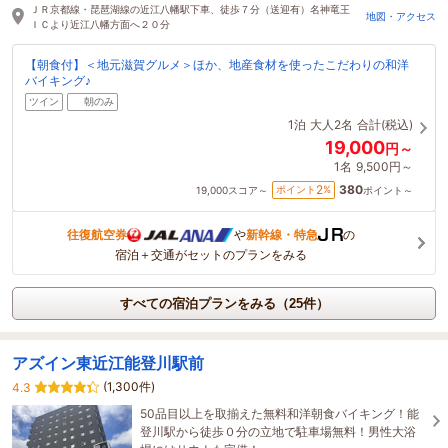
2時間前に予約されました
ＪＲ京都線・琵琶湖線の近江八幡駅下車、徒歩７分（送迎有）名神竜王
地図・アクセス
ＩＣより近江八幡方面へ２０分
【朝食付】＜地元滋賀グルメ＞ほか、地産食材を使ったこだわりの和洋
バイキング♪
ツイン
朝のみ
1泊
大人2名
合計(税込)
19,000
円～
1名
9,500円～
380
2
ポイント
%
19,000
スコア～
ポイント～
往復航空券
や
新幹線・特急
の
宿泊＋交通がセットのプランをみる
すべての宿泊プランをみる（25件）
アズイン東近江能登川駅前
(1,300件)
4.3
50品目以上を取揃えた無料和洋朝食バイキング！能
登川駅から徒歩０分の立地で駐車場無料！男性大浴