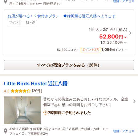
地図・アクセス
度）で8分程、タクシーで5分程です。
お店が選べる！２食付きプラン ◆緑風薫る近江八幡へようこそ
ツイン
朝・夕
1泊
大人2名
合計(税込)
52,800
円～
1名
26,400円～
1,056
2
ポイント
%
52,800
スコア～
ポイント～
すべての宿泊プランをみる（28件）
Little Birds Hostel 近江八幡
(29件)
4.3
昔ながらの街並みにあるおしゃれなホステル。全室
個室で思い思いの時間をお過ごし下さい。
7時間前に予約されました
JR近江八幡駅北口6番乗り場よりバス8分「八幡堀（大杉町）八幡山ロー
地図・アクセス
プウェイ口」下車後徒歩2分