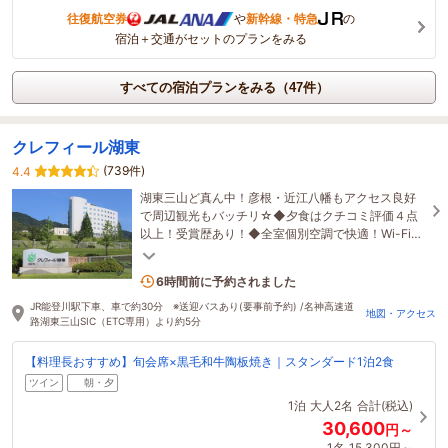
往復航空券
や
新幹線・特急
の
宿泊＋交通がセットのプランをみる
すべての宿泊プランをみる（47件）
クレフィール湖東
(739件)
4.4
湖東三山ど真ん中！彦根・近江八幡もアクセス良好
で周辺観光もバッチリ☆◆夕食はクチコミ評価４点
以上！受賞歴あり！◆全室個別空調で快適！Wi-Fiと
空気清浄機も完備！◆露天風呂付き大浴場も好評♪
3名がこの宿を見ています
6時間前に予約されました
JR能登川駅下車、車で約30分 ※送迎バスあり(要事前予約) /名神高速道
地図・アクセス
路湖東三山SIC（ETC専用）より約5分
【料理長おすすめ】旬会席×黒毛和牛陶板焼き｜スタンダード1泊2食
ツイン
朝・夕
1泊
大人2名
合計(税込)
30,600
円～
1名
15,300円～