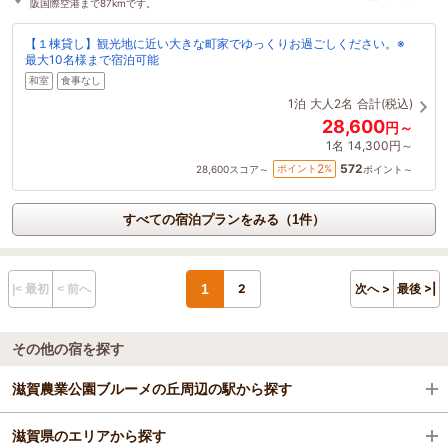
阪国際空港まで87kmです。
【１棟貸し】観光地に近い大きな町家でゆっくりお過ごしください。※
最大10名様まで宿泊可能
和室
食事なし
1泊
大人2名
合計(税込)
28,600
円～
1名
14,300円～
572
2
ポイント
%
28,600
スコア～
ポイント～
すべての宿泊プランをみる（1件）
1
2
次へ >
最後 >|
|< 最初
< 前へ
その他の宿を探す
滋賀農業公園ブルーメの丘周辺の駅から探す
滋賀県のエリアから探す
近江八幡駅