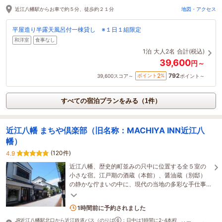
近江八幡駅からお車で約５分、徒歩約２１分
地図・アクセス
平屋造り半露天風呂付一棟貸し ※１日１組限定
和洋室
食事なし
1泊
大人2名
合計(税込)
39,600
円～
792
2
ポイント
%
39,600
スコア～
ポイント～
すべての宿泊プランをみる（1件）
近江八幡 まちや倶楽部（旧名称：MACHIYA INN近江八
幡）
(120件)
4.9
近江八幡、歴史的町並みの只中に位置する全５室の
小さな宿。江戸期の酒蔵（本館）、醤油蔵（別邸）
の静かな佇まいの中に、現代の当地の多彩な手仕事
やアートをちりばめました。滋賀周遊の拠点にも是
非！
1名がこの宿を見ています
1時間前に予約されました
JR近江八幡駅北口から近江鉄道バス（のりば⑥：日中は1時間に2-4本程