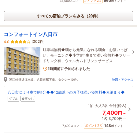
660
2
ポイント
%
33,000
スコア～
ポイント～
すべての宿泊プランをみる（20件）
コンフォートイン八日市
(302件)
4.0
駐車場無料◆朝から元気になれる朝食「お腹いっぱ
い」モーニング◆小学6年生まで添い寝無料◆フリー
ドリンク有、ウェルカムドリンクサービス
1名がこの宿を見ています
1時間前に予約されました
近江鉄道近江本線、八日市駅下車、タクシー10分。
地図・アクセス
八日市ICより車で約1分◆◆12歳以下のお子様添い寝無料◆素泊まり◆
ダブル
食事なし
1泊
大人2名
合計(税込)
7,400
円～
1名
3,700円～
148
2
ポイント
%
7,400
スコア～
ポイント～