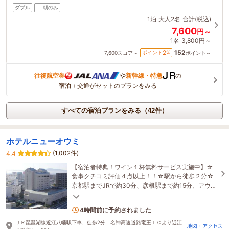
ダブル
朝のみ
1泊
大人2名
合計(税込)
7,600
円～
1名
3,800円～
152
2
ポイント
%
7,600
スコア～
ポイント～
往復航空券
や
新幹線・特急
の
宿泊＋交通がセットのプランをみる
すべての宿泊プランをみる（42件）
ホテルニューオウミ
(1,002件)
4.4
【宿泊者特典！ワイン１杯無料サービス実施中】☆
食事クチコミ評価４点以上！！☆駅から徒歩２分☆
京都駅までJRで約30分、彦根駅まで約15分、アウト
レットまで車で20分と観光の拠点に最適！
1名がこの宿を見ています
4時間前に予約されました
ＪＲ琵琶湖線近江八幡駅下車、徒歩2分 名神高速道路竜王ＩＣより近江
地図・アクセス