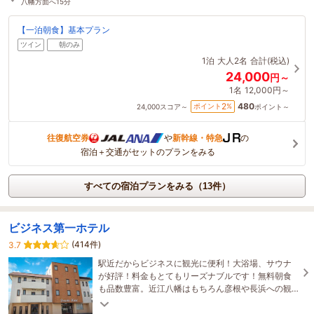
八幡方面へ15分
【一泊朝食】基本プラン
ツイン
朝のみ
1泊
大人2名
合計(税込)
24,000
円～
1名
12,000円～
480
2
ポイント
%
24,000
スコア～
ポイント～
往復航空券
や
新幹線・特急
の
宿泊＋交通がセットのプランをみる
すべての宿泊プランをみる（13件）
ビジネス第一ホテル
(414件)
3.7
駅近だからビジネスに観光に便利！大浴場、サウナ
が好評！料金もとてもリーズナブルです！無料朝食
も品数豊富。近江八幡はもちろん彦根や長浜への観
光にも便利！検温とご本人確認にご協力ください。