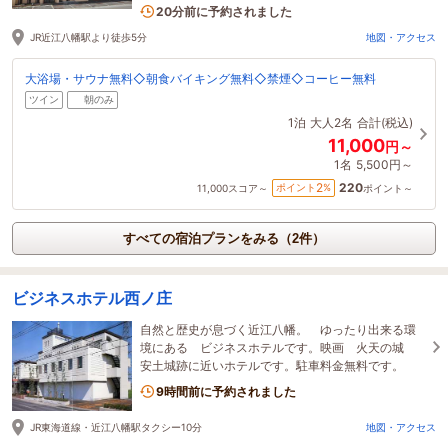
2名がこの宿を見ています
20分前に予約されました
JR近江八幡駅より徒歩5分
地図・アクセス
大浴場・サウナ無料◇朝食バイキング無料◇禁煙◇コーヒー無料
ツイン
朝のみ
1泊
大人2名
合計(税込)
11,000
円～
1名
5,500円～
220
2
ポイント
%
11,000
スコア～
ポイント～
すべての宿泊プランをみる（2件）
ビジネスホテル西ノ庄
自然と歴史が息づく近江八幡。 ゆったり出来る環
境にある ビジネスホテルです。映画 火天の城
安土城跡に近いホテルです。駐車料金無料です。
9時間前に予約されました
JR東海道線・近江八幡駅タクシー10分
地図・アクセス