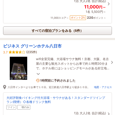
1泊
大人2名
合計(税込)
11,000
円～
1名
5,500円～
220
2
ポイント
%
11,000
スコア～
ポイント～
すべての宿泊プランをみる（6件）
ビジネス グリーンホテル八日市
(235件)
3.7
wifi全室完備、大浴場サウナ無料！京都、大阪、名古
屋の主要な観光スポットからお車で約１時間30分ま
で、ホテル前にはショッピングモールがある好立地
なホテルです。検温とご本人確認にご協力ください
1名がこの宿を見ています
1時間前に予約されました
八日市インターよりお車で１０分。近江鉄道八日市駅より徒歩１０分。
地図・アクセス
大好評朝食バイキング付大浴場・サウナがある！スタンダードツインプ
ラン(喫煙）◇各種ドリンク無料
ツイン
朝のみ
1泊
大人2名
合計(税込)