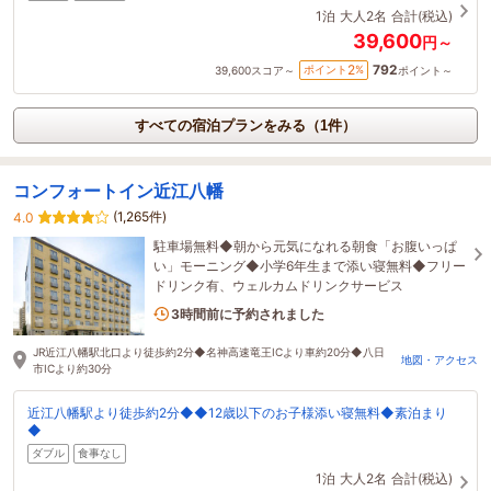
1泊
大人2名
合計(税込)
39,600
円～
792
2
ポイント
%
39,600
スコア～
ポイント～
すべての宿泊プランをみる（1件）
コンフォートイン近江八幡
(1,265件)
4.0
駐車場無料◆朝から元気になれる朝食「お腹いっぱ
い」モーニング◆小学6年生まで添い寝無料◆フリー
ドリンク有、ウェルカムドリンクサービス
2名がこの宿を見ています
3時間前に予約されました
JR近江八幡駅北口より徒歩約2分◆名神高速竜王ICより車約20分◆八日
地図・アクセス
市ICより約30分
近江八幡駅より徒歩約2分◆◆12歳以下のお子様添い寝無料◆素泊まり
◆
ダブル
食事なし
1泊
大人2名
合計(税込)