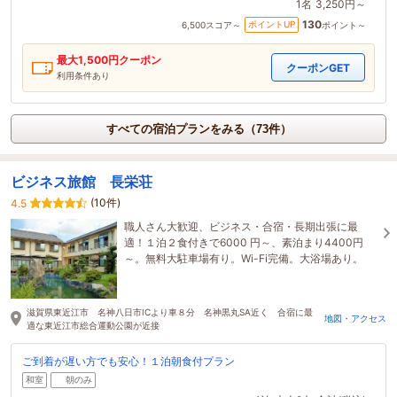
1名
3,250円～
130
ポイントUP
6,500
スコア～
ポイント～
最大
1,500
円クーポン
クーポンGET
利用条件あり
すべての宿泊プランをみる（73件）
ビジネス旅館 長栄荘
(10件)
4.5
職人さん大歓迎、ビジネス・合宿・長期出張に最
適！１泊２食付きで6000 円～、素泊まり4400円
～。無料大駐車場有り。Wi-Fi完備。大浴場あり。
滋賀県東近江市 名神八日市ICより車８分 名神黒丸SA近く 合宿に最
地図・アクセス
適な東近江市総合運動公園が近接
ご到着が遅い方でも安心！１泊朝食付プラン
和室
朝のみ