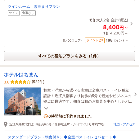
ツインルーム 素泊まりプラン
ツイン
食事なし
1泊
大人2名
合計(税込)
8,400
円～
1名
4,200円～
168
2
ポイント
%
8,400
スコア～
ポイント～
すべての宿泊プランをみる（1件）
ホテルはちまん
(522件)
3.8
和室・洋室から選べる客室は全室バス・トイレ独立
設計！近江八幡駅より徒歩約5分で観光やビジネスの
拠点に最適です。朝食は和のお惣菜を中心としたバ
イキングをご用意しております。◆駐車場無料◆
6時間前に予約されました
近江八幡駅北口より徒歩約5分／名神竜王IC・八日市ICより車約20分
地図・アクセス
スタンダードプラン（朝食付き）◆全室バストイレセパセート◆