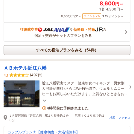
8,600
円～
1名
4,300円～
172
2
ポイント
%
8,600
スコア～
ポイント～
往復航空券
や
新幹線・特急
の
宿泊＋交通がセットのプランをみる
すべての宿泊プランをみる（54件）
ＡＢホテル近江八幡
(497件)
4.1
近江八幡駅出てスグ！健康朝食バイキング、男女別
大浴場が無料♪さらにWi-Fi完備で、ウェルカムコー
ヒーもお楽しみいただけます。上質なひとときをお
過ごしください♪
1名がこの宿を見ています
4時間前に予約されました
ＪＲ琵琶湖線「近江八幡」駅より徒歩約２分 竜王ＩＣより車で約２
地図・アクセス
０分
カップルプラン☆【健康朝食・大浴場無料】