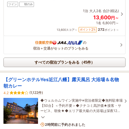
ツイン
朝のみ
1泊
大人2名
合計(税込)
13,600
円～
1名
6,800円～
272
2
ポイント
%
13,600
スコア～
ポイント～
往復航空券
の
宿泊＋交通がセットのプランをみる
すべての宿泊プランをみる（45件）
【グリーンホテルYes近江八幡】露天風呂 大浴場＆名物
朝カレー
(1,122件)
4.2
◆ウェルカムワイン実施中※宿泊者限定◆無料駐車場
【50台】＜予約不要＞◆クチコミ高評価★接客・サ
ービス、朝食★◆エリア最大級の大浴場は深夜12時
まで＆男女「露天風呂」付◆駅から無料送迎あり
2名がこの宿を見ています