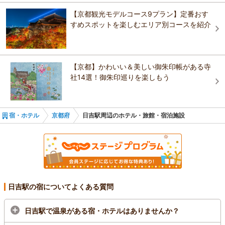
慈照寺（銀閣寺）
大原・鞍馬・貴船
【京都観光モデルコース9プラン】定番おす
丹後・久美浜
すめスポットを楽しむエリア別コースを紹介
【京都】かわいい＆美しい御朱印帳がある寺
社14選！御朱印巡りを楽しもう
宿・ホテル
京都府
日吉駅周辺のホテル・旅館・宿泊施設
日吉駅の宿についてよくある質問
日吉駅で温泉がある宿・ホテルはありませんか？