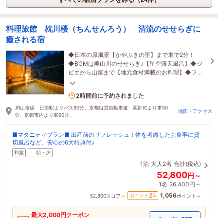
料理旅館 枕川楼（ちんせんろう） 清流のせせらぎに
癒される宿
◆日本の原風景【かやぶきの里】まで車で2分！
◆BGMは美山川のせせらぎ♪【星空露天風呂】◆ジ
ビエから山菜まで【地元食材満載のお料理】◆ファ
ミリー歓迎【ベビー湯上げサービス】
1名がこの宿を見ています
2時間前に予約されました
JR山陰線 日吉駅よりバス60分、京都縦貫自動車道 園部ICより車50
地図・アクセス
分、京都市内より車90分。
■マタニティプラン■ 出産前のリフレッシュ！体を考慮したお食事に貸
切風呂など、安心の6大特典付♪
和室
朝・夕
1泊
大人2名
合計(税込)
52,800
円～
1名
26,400円～
1,056
2
ポイント
%
52,800
スコア～
ポイント～
最大
2,000
円クーポン