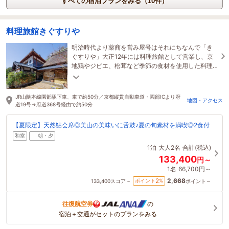
すべての宿泊プランをみる（10件）
料理旅館きぐすりや
明治時代より薬商を営み屋号はそれにちなんで「き
ぐすりや」大正12年には料理旅館として営業し、京
地鶏やジビエ、松茸など季節の食材を使用した料理
が自慢★お食事は個室又はお部屋にてご用意致しま
す
JR山陰本線園部駅下車、車で約50分／京都縦貫自動車道・園部ICより府
地図・アクセス
道19号→府道368号経由で約50分
【夏限定】天然鮎会席◎美山の美味いに舌鼓♪夏の旬素材を満喫◎2食付
和室
朝・夕
1泊
大人2名
合計(税込)
133,400
円～
1名
66,700円～
2,668
2
ポイント
%
133,400
スコア～
ポイント～
往復航空券
の
宿泊＋交通がセットのプランをみる