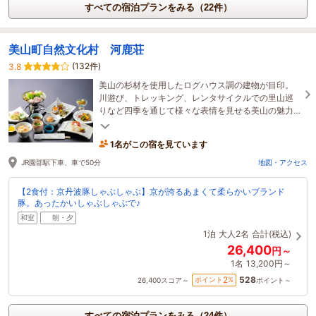
すべての宿泊プランをみる（22件）
美山町自然文化村 河鹿荘
(132件)
3.8
美山の杉材を使用したログハウス調の建物が目印。
川遊び、トレッキング、レンタサイクルでの里山巡
りなど四季を通じて様々な表情を見せる美山の魅力
をお楽しみください。京阪神より車で80～90分。
1名がこの宿を見ています
JR園部駅下車、車で50分
地図・アクセス
【2食付：京丹波豚しゃぶしゃぶ】京が誇るあまくて柔らかいブランド
豚。あったかいしゃぶしゃぶで♪
和室
朝・夕
1泊
大人2名
合計(税込)
26,400
円～
1名
13,200円～
528
2
ポイント
%
26,400
スコア～
ポイント～
すべての宿泊プランをみる（24件）