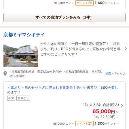
1,400
2
ポイント
%
70,000
スコア～
ポイント～
すべての宿泊プランをみる（3件）
京都ミヤマシキテイ
かやぶきの里近く「一日一組限定の貸別荘！」川遊
びや川釣り、BBQが出来るのでご家族やお仲間と過
ごすのにピッタリです！
・京都縦貫自動車道 園部I.Cから約40分 ・京都縦貫自動車道 八木西I.
地図・アクセス
Cから約50分
＜素泊り＞川のせせらぎに包まれる貸別荘！釣りや川遊び、BBQを楽し
めます！
和室
食事なし
1泊
大人2名
合計(税込)
65,000
円～
1名
32,500円～
1,300
2
ポイント
%
65,000
スコア～
ポイント～