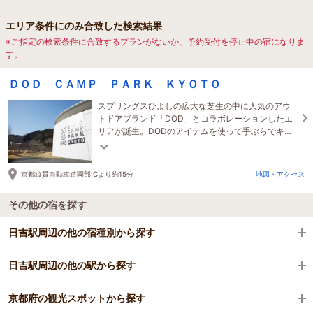
エリア条件にのみ合致した検索結果
※ご指定の検索条件に合致するプランがないか、予約受付を停止中の宿になりま
す。
ＤＯＤ ＣＡＭＰ ＰＡＲＫ ＫＹＯＴＯ
スプリングスひよしの広大な芝生の中に人気のアウ
トドアブランド「DOD」とコラボレーションしたエ
リアが誕生。DODのアイテムを使って手ぶらでキャ
ンプを満喫できます。
京都縦貫自動車道園部ICより約15分
地図・アクセス
その他の宿を探す
日吉駅周辺の他の宿種別から探す
日吉駅周辺の他の駅から探す
ビジネスホテル
京都府の観光スポットから探す
旅館
亀岡駅