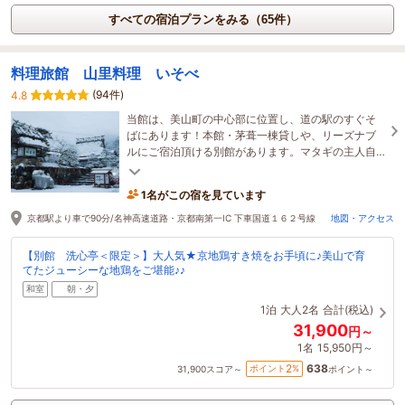
すべての宿泊プランをみる（65件）
料理旅館 山里料理 いそべ
(94件)
4.8
当館は、美山町の中心部に位置し、道の駅のすぐそ
ばにあります！本館・茅葺一棟貸しや、リーズナブ
ルにご宿泊頂ける別館があります。マタギの主人自
慢のしし鍋など、美味しい美山の幸も味わえます★
1名がこの宿を見ています
京都駅より車で90分/名神高速道路・京都南第一IC 下車国道１６２号線
地図・アクセス
【別館 洗心亭＜限定＞】大人気★京地鶏すき焼をお手頃に♪美山で育
てたジューシーな地鶏をご堪能♪♪
和室
朝・夕
1泊
大人2名
合計(税込)
31,900
円～
1名
15,950円～
638
2
ポイント
%
31,900
スコア～
ポイント～