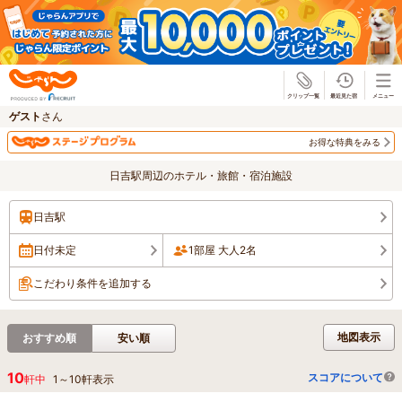
じゃらん
ゲスト
さん
お得な特典をみる
日吉駅周辺のホテル・旅館・宿泊施設
日吉駅
日付未定
1部屋 大人2名
こだわり条件を追加する
地図表示
おすすめ順
安い順
10
スコアについて
軒中
1
～
10
軒表示