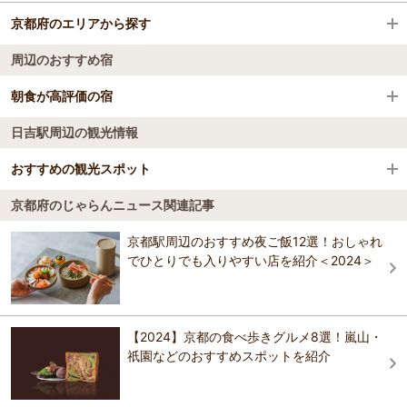
京都府のエリアから探す
園部駅
清水寺
周辺のおすすめ宿
千代川駅
伏見稲荷大社
京都駅周辺
朝食が高評価の宿
胡麻駅
元離宮二条城
河原町・烏丸・大宮周辺
日吉駅周辺の観光情報
料理旅館 山里料理 いそべ
下山駅
八坂神社
天橋立・宮津・舞鶴
おすすめの観光スポット
和知駅
東寺（教王護国寺）
綾部・福知山
京都府のじゃらんニュース関連記事
長源寺（がん封じ寺）
3.5
トロッコ亀岡駅
京都水族館
嵯峨野・嵐山・高雄
京都駅周辺のおすすめ夜ご飯12選！おしゃれ
第55代文徳天皇の皇子惟喬親王が出家し、諸国行脚のうちに当地に庵
でひとりでも入りやすい店を紹介＜2024＞
を結んで観世音菩薩をまつった。後に当地を去るにあたり、村人へ癌
鹿苑寺（金閣寺）
祇園・東山・北白川周辺
封じの秘法を授けて滋賀県筒井へ去ったと伝えられている。毎年7月第
1日曜日の観音まつりで癌封じの祈とうが行われ約1000人の人で賑わ
います。大祭日以外の祈祷は事前連絡。 【料金】 無料
ニデック京都タワー
京都南部（宇治・長岡京・山崎）
【2024】京都の食べ歩きグルメ8選！嵐山・
おすすめの観光スポットガイドを見る
祇園などのおすすめスポットを紹介
平安神宮
湯の花・丹波・美山