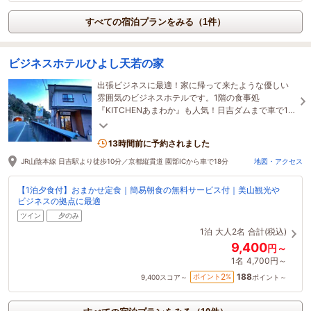
すべての宿泊プランをみる（1件）
ビジネスホテルひよし天若の家
出張ビジネスに最適！家に帰って来たような優しい
雰囲気のビジネスホテルです。1階の食事処
『KITCHENあまわか』も人気！日吉ダムまで車で15
分、美山のかやぶきの里まで車で30分！京都市内か
ら約1時間です。
13時間前に予約されました
JR山陰本線 日吉駅より徒歩10分／京都縦貫道 園部ICから車で18分
地図・アクセス
【1泊夕食付】おまかせ定食｜簡易朝食の無料サービス付｜美山観光や
ビジネスの拠点に最適
ツイン
夕のみ
1泊
大人2名
合計(税込)
9,400
円～
1名
4,700円～
188
2
ポイント
%
9,400
スコア～
ポイント～