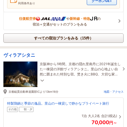
クーポンGET
利用条件あり
往復航空券
や
新幹線・特急
の
宿泊＋交通がセットのプランをみる
すべての宿泊プランをみる（15件）
ヴィラアシタニ
京阪神から1時間。京都の隠れ里南丹に2021年誕生し
た一棟貸の洋館ヴィラアシタニ。里山の心地よい自
然に囲まれた特別な宿。焚き火にBBQ、大切な家族
のアニバーサリーに。wifi完備、お子様連れ歓迎。
京都縦貫自動車道園部ICより13km16分
地図・アクセス
特製鶏鍋と季節の逸品。里山の一棟貸しで静かなプライベート旅行
その他
朝・夕
1泊
大人2名
合計(税込)
70,000
円～