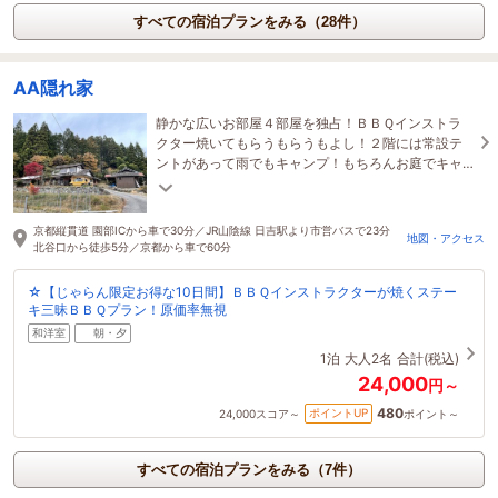
すべての宿泊プランをみる（28件）
AA隠れ家
静かな広いお部屋４部屋を独占！ＢＢＱインストラ
クター焼いてもらうもらうもよし！２階には常設テ
ントがあって雨でもキャンプ！もちろんお庭でキャ
ンプするもよし！農業体験するもよし！定員６名程
度で
京都縦貫道 園部ICから車で30分／JR山陰線 日吉駅より市営バスで23分
地図・アクセス
北谷口から徒歩5分／京都から車で60分
☆【じゃらん限定お得な10日間】ＢＢＱインストラクターが焼くステー
キ三昧ＢＢＱプラン！原価率無視
和洋室
朝・夕
1泊
大人2名
合計(税込)
24,000
円～
480
ポイントUP
24,000
スコア～
ポイント～
すべての宿泊プランをみる（7件）