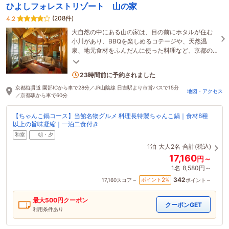
ひよしフォレストリゾート 山の家
(208件)
4.2
大自然の中にある山の家は、目の前にホタルが住む
小川があり、BBQを楽しめるコテージや、天然温
泉、地元食材をふんだんに使った料理など、京都の
四季と大自然を感じ満喫できます。
1名がこの宿を見ています
23時間前に予約されました
京都縦貫道 園部ICから車で28分／JR山陰線 日吉駅より市営バスで15分
地図・アクセス
／京都駅から車で60分
【ちゃんこ鍋コース】当館名物グルメ 料理長特製ちゃんこ鍋｜食材8種
以上の旨味凝縮｜一泊二食付き
和室
朝・夕
1泊
大人2名
合計(税込)
17,160
円～
1名
8,580円～
342
2
ポイント
%
17,160
スコア～
ポイント～
最大
500
円クーポン
クーポンGET
利用条件あり