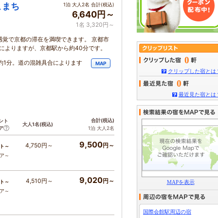
こまち
1泊 大人2名 合計(税込)
6,640円～
1名 3,320円～
感覚で京都の滞在を満喫できます。 京都市
によりますが、京都駅から約40分です。
0
約1分。道の混雑具合によります
MAP
クリップした宿とは
0
最近見た宿とは
合計
(税込)
ント
大人1名
(税込)
ア
1泊 大人2名
9,500
4,750円～
円～
ト～
コア～
9,020
4,510円～
円～
ト～
MAPを表示
コア～
国際会館駅周辺の宿