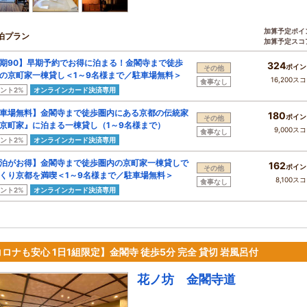
加算予定ポイ
泊プラン
加算予定スコ
期90】早期予約でお得に泊まる！金閣寺まで徒歩
324
ポイン
その他
の京町家一棟貸し＜1～9名様まで／駐車場無料＞
16,200ス
食事なし
ント2%
オンラインカード決済専用
車場無料】金閣寺まで徒歩圏内にある京都の伝統家
180
ポイン
その他
京町家』に泊まる一棟貸し（1～9名様まで）
9,000ス
食事なし
ント2%
オンラインカード決済専用
泊がお得】金閣寺まで徒歩圏内の京町家一棟貸しで
162
ポイン
その他
くり京都を満喫＜1～9名様まで／駐車場無料＞
8,100ス
食事なし
ント2%
オンラインカード決済専用
ロナも安心 1日1組限定】金閣寺 徒歩5分 完全 貸切 岩風呂付
花ノ坊 金閣寺道