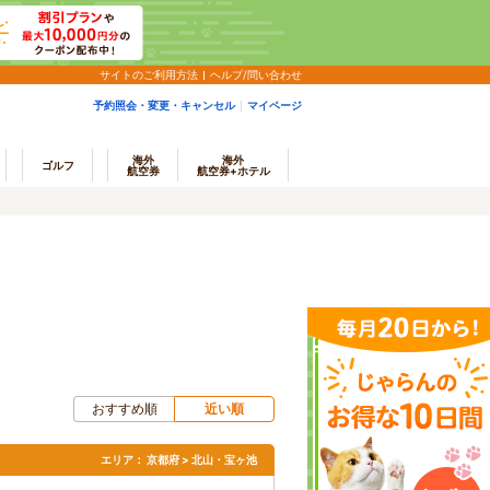
サイトのご利用方法
ヘルプ/問い合わせ
予約照会・変更・キャンセル
マイページ
海外
海外
ゴルフ
航空券
航空券+ホテル
おすすめ順
近い順
エリア：
京都府 > 北山・宝ヶ池