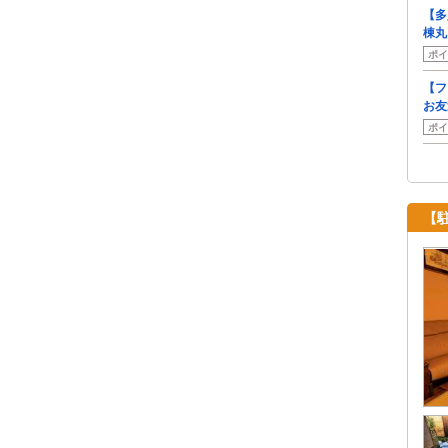
【多
棟丸
ポイ
【フ
お友
ポイ
【