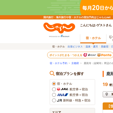
国内旅行・海外旅行や宿・ホテルの宿泊予約はじゃらんnet
こんにちは♪ゲストさん
じ
宿・ホテル
宿・ホテル
出張ビジネス
温泉・露天
高級宿
ポイントがたまる・つかえる
宿・ホテル予約
>
京都府
>
鹿苑寺（金閣寺）周辺の
宿泊プランを探す
鹿
宿・ホテル
19
軒
航空券＋宿泊
航空券＋宿泊
新幹線・特急＋宿泊
【
エリア