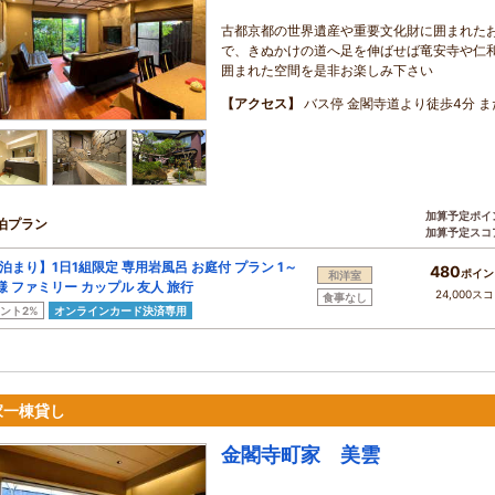
古都京都の世界遺産や重要文化財に囲まれた
で、きぬかけの道へ足を伸ばせば竜安寺や仁
囲まれた空間を是非お楽しみ下さい
【アクセス】
バス停 金閣寺道より徒歩4分 ま
加算予定ポイ
泊プラン
加算予定スコ
泊まり】1日1組限定 専用岩風呂 お庭付 プラン 1～
480
ポイン
和洋室
様 ファミリー カップル 友人 旅行
24,000ス
食事なし
ント2%
オンラインカード決済専用
家一棟貸し
金閣寺町家 美雲