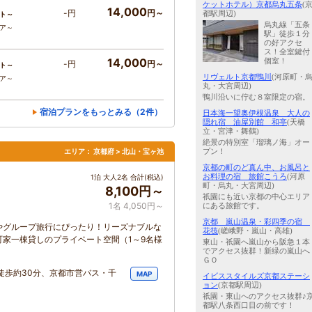
ケットホテル）京都烏丸五条
(
14,000
-円
円～
都駅周辺)
ト～
烏丸線「五条
コア～
駅」徒歩１分
の好アクセ
ス！全室鍵付
14,000
個室！
-円
円～
ト～
リヴェルト京都鴨川
(河原町・
コア～
丸・大宮周辺)
鴨川沿いに佇む８室限定の宿。
宿泊プランをもっとみる（2件）
日本海一望奥伊根温泉 大人の
隠れ宿 油屋別館 和亭
(天橋
立・宮津・舞鶴)
絶景の特別室「瑠璃ノ海」オー
プン！
エリア：
京都府 > 北山・宝ヶ池
京都の町のど真ん中、お風呂と
お料理の宿 旅館こうろ
(河原
1泊 大人2名 合計(税込)
町・烏丸・大宮周辺)
8,100円～
祇園にも近い京都の中心エリア
1名 4,050円～
にある旅館です。
京都 嵐山温泉・彩四季の宿
やグループ旅行にぴったり！リーズナブルな
花筏
(嵯峨野・嵐山・高雄)
家一棟貸しのプライベート空間（1～9名様
東山・祇園へ嵐山から阪急１本
でアクセス抜群！新緑の嵐山へ
ＧＯ
徒歩約30分、京都市営バス・千
MAP
イビススタイルズ京都ステーシ
ョン
(京都駅周辺)
祇園・東山へのアクセス抜群♪
都駅八条西口目の前です！