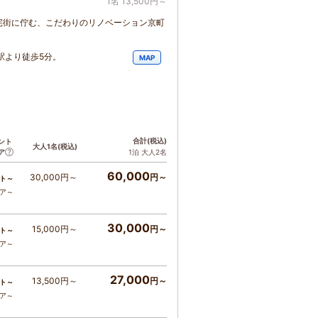
1名 13,500円～
宅街に佇む、こだわりのリノベーション京町
駅より徒歩5分。
MAP
合計
(税込)
ント
大人1名
(税込)
ア
1泊 大人2名
60,000
30,000円～
円～
ト～
コア～
30,000
15,000円～
円～
ト～
コア～
27,000
13,500円～
円～
ト～
コア～