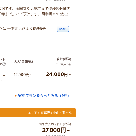
お宿です。金閣寺や大徳寺まで徒歩数分圏内
和寺まで歩いて頂けます。四季折々の歴史に
たは 千本北大路より徒歩5分
MAP
合計
(税込)
ント
大人1名
(税込)
ア
1泊 大人2名
24,000
12,000円～
円～
ト～
コア～
宿泊プランをもっとみる（1件）
エリア：
京都府 > 北山・宝ヶ池
1泊 大人2名 合計(税込)
27,000円～