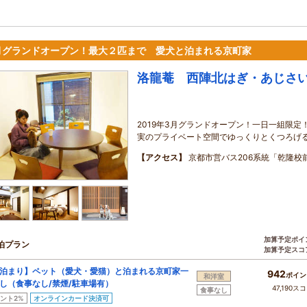
月グランドオープン！最大２匹まで 愛犬と泊まれる京町家
洛龍菴 西陣北はぎ・あじさ
2019年3月グランドオープン！一日一組限定
実のプライベート空間でゆっくりとくつろげ
【アクセス】
京都市営バス206系統「乾隆校
加算予定ポイ
泊プラン
加算予定スコ
泊まり】ペット（愛犬・愛猫）と泊まれる京町家一
942
ポイン
和洋室
し（食事なし/禁煙/駐車場有）
47,190ス
食事なし
ント2%
オンラインカード決済可