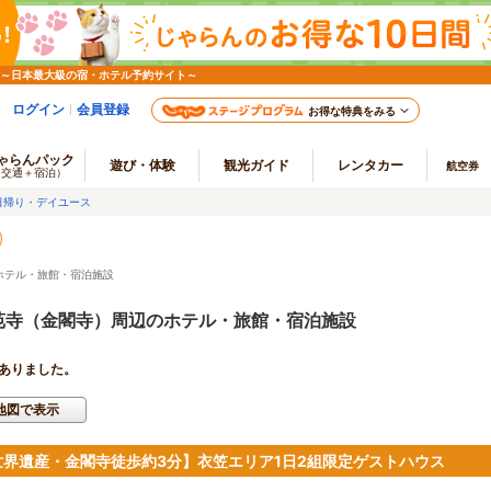
 ～日本最大級の宿・ホテル予約サイト～
ログイン
会員登録
お得な特典をみる
ゃらんパック
遊び・体験
観光ガイド
レンタカー
航空券
（交通＋宿泊）
日帰り・デイユース
ホテル・旅館・宿泊施設
苑寺（金閣寺）周辺のホテル・旅館・宿泊施設
ありました。
地図で表示
世界遺産・金閣寺徒歩約3分】衣笠エリア1日2組限定ゲストハウス