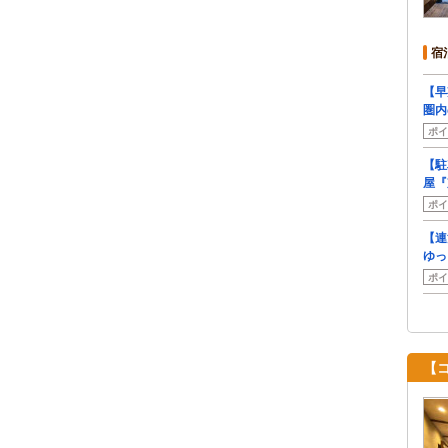
宿
【早
圏内
ポイ
【駐
屋『
ポイ
【連
ゆっ
ポイ
【コ