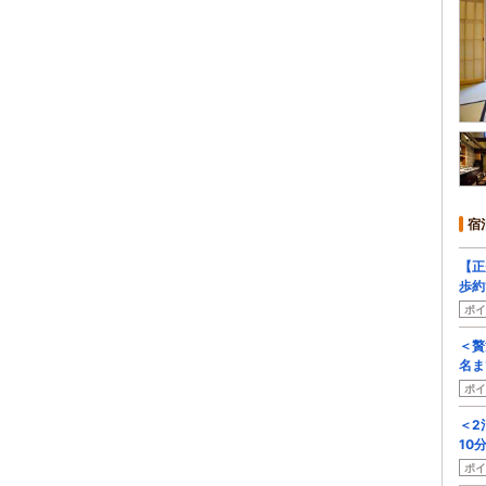
宿
【正
歩約
ポイ
＜贅
名ま
ポイ
＜2
10
ポイ