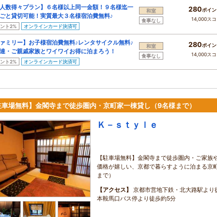
人数得々プラン】６名様以上同一金額！９名様迄一
280
ポイン
和室
ごと貸切可能！実質最大３名様宿泊費無料♪
14,000ス
食事なし
ント2%
オンラインカード決済可
ァミリー】お子様宿泊費無料♪レンタサイクル無料♪
280
ポイン
和室
達・ご親戚家族とワイワイお得に泊まろう！
14,000ス
食事なし
ント2%
オンラインカード決済可
駐車場無料】金閣寺まで徒歩圏内・京町家一棟貸し（9名様まで）
Ｋ－ｓｔｙｌｅ
【駐車場無料】金閣寺まで徒歩圏内・ご家族
価格が嬉しい、京都で暮らすように泊まる京町
まで）
【アクセス】
京都市営地下鉄・北大路駅より
本鞍馬口バス停より徒歩約5分