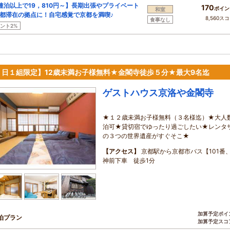
連泊以上で19，810円～】長期出張やプライベート
170
ポイン
和室
都滞在の拠点に！自宅感覚で京都を満喫♪
8,560ス
食事なし
ント2%
１日１組限定】12歳未満お子様無料★金閣寺徒歩５分★最大9名迄
ゲストハウス京洛や金閣寺
★１２歳未満お子様無料（３名様迄）★大人
泊可★貸切宿でゆったり過ごしたい★レンタ
の３つの世界遺産がすぐそこ★
【アクセス】
京都駅から京都市バス【101番
神前下車 徒歩1分
加算予定ポイ
泊プラン
加算予定スコ