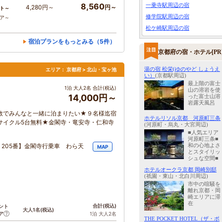
8,560
一乗寺駅周辺の宿
4,280円～
円～
ト～
修学院駅周辺の宿
コア～
松ケ崎駅周辺の宿
宿泊プランをもっとみる（5件）
京都府の宿・ホテル[PR
湯の宿 松栄(ゆのやど しょうえ
エリア：
京都府 > 北山・宝ヶ池
い）
(京都駅周辺)
最上階の富士
1泊 大人2名 合計(税込)
山の溶岩を使
14,000円～
った富士山溶
岩露天風呂
数でみんなと一緒に泊まりたい★９名様迄宿
ホテルリソル京都 河原町三条
サイクル5台無料★金閣寺・竜安寺・仁和寺
(河原町・烏丸・大宮周辺)
■人気エリア
河原町三条■
和の心地よさ
、205番】金閣寺行乗車 わら天
MAP
とスタイリッ
シュな空間■
ホテルオークラ京都 岡崎別邸
(祇園・東山・北白川周辺)
市中の喧騒を
離れ京都・岡
崎エリアに滞
在
合計
(税込)
ント
大人1名
(税込)
ア
1泊 大人2名
THE POCKET HOTEL（ザ・ポ