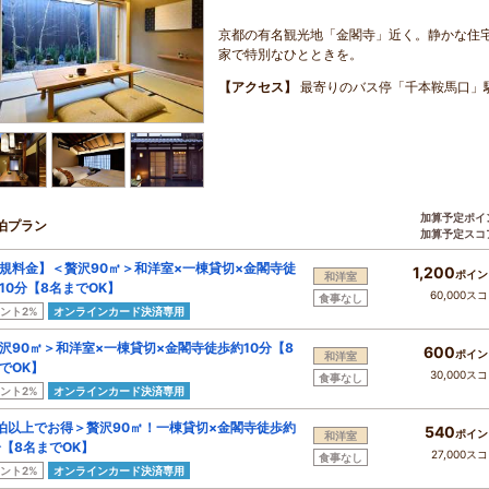
京都の有名観光地「金閣寺」近く。静かな住
家で特別なひとときを。
【アクセス】
最寄りのバス停「千本鞍馬口」
加算予定ポイ
泊プラン
加算予定スコ
規料金】＜贅沢90㎡＞和洋室×一棟貸切×金閣寺徒
1,200
ポイン
和洋室
10分【8名までOK】
60,000ス
食事なし
ント2%
オンラインカード決済専用
沢90㎡＞和洋室×一棟貸切×金閣寺徒歩約10分【8
600
ポイン
和洋室
でOK】
30,000ス
食事なし
ント2%
オンラインカード決済専用
泊以上でお得＞贅沢90㎡！一棟貸切×金閣寺徒歩約
540
ポイン
和洋室
分【8名までOK】
27,000ス
食事なし
ント2%
オンラインカード決済専用