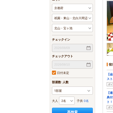
チェックイン
チェックアウト
宿
日付未定
【金
スト
部屋数･人数
ポイ
【連
典付
大人
子供
0名
ト！
ポイ
再検索