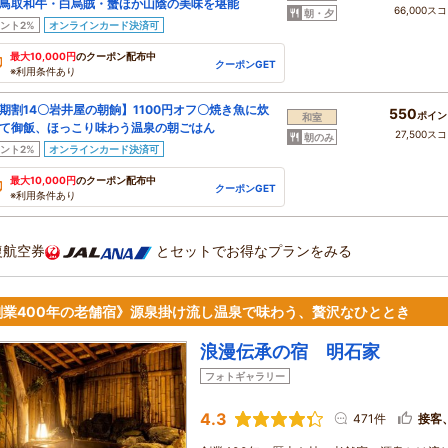
鳥取和牛・白烏賊・蟹ほか山陰の美味を堪能
66,000ス
朝・夕
ント2%
オンラインカード決済可
最大10,000円
のクーポン配布中
クーポンGET
※利用条件あり
期割14〇岩井屋の朝餉】1100円オフ〇焼き魚に炊
550
ポイン
和室
て御飯、ほっこり味わう温泉の朝ごはん
27,500ス
朝のみ
ント2%
オンラインカード決済可
最大10,000円
のクーポン配布中
クーポンGET
※利用条件あり
復航空券
とセットでお得なプランをみる
創業400年の老舗宿》源泉掛け流し温泉で味わう、贅沢なひととき
浪漫伝承の宿 明石家
フォトギャラリー
4.3
471件
接客