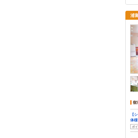
浦
宿
【シ
体様
ポイ