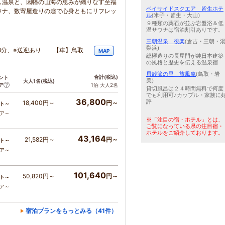
し温泉と、因幡の山海の恵みが織りなす至福
ベイサイドスクエア 皆生ホテ
ウナ、数寄屋造りの趣で心身ともにリフレッ
ル
(米子・皆生・大山)
９種類の薬石が並ぶ岩盤浴＆低
温サウナは宿泊割引ありです。
三朝温泉 後楽
(倉吉・三朝・
梨浜)
8分、※送迎あり 【車】鳥取
MAP
総欅造りの長屋門が純日本建築
の風格と歴史を伝える温泉宿
貝殻節の里 旅風庵
(鳥取・岩
合計
(税込)
ント
美)
大人1名
(税込)
ア
1泊 大人2名
貸切風呂は２４時間無料で何度
でも利用可♪カップル・家族に
36,800
評
18,400円～
円～
ト～
コア～
※「注目の宿・ホテル」とは、
ご覧になっている県の注目宿・
ホテルをご紹介しております。
43,164
21,582円～
円～
ト～
コア～
101,640
50,820円～
円～
ト～
コア～
宿泊プランをもっとみる（41件）