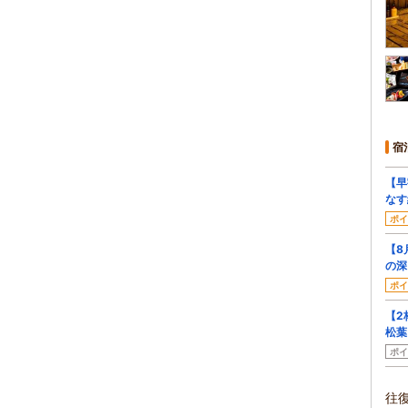
宿
【早
なす
ポイ
【8
の深
ポイ
【2
松葉
ポイ
往