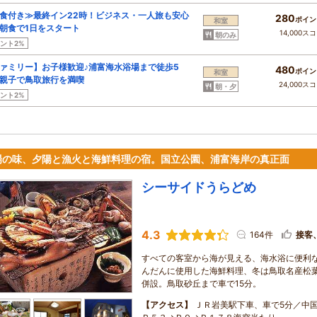
食付き≫最終イン22時！ビジネス・一人旅も安心
280
ポイン
和室
朝食で1日をスタート
14,000ス
朝のみ
ント2%
ァミリー】お子様歓迎♪浦富海水浴場まで徒歩5
480
ポイン
和室
親子で鳥取旅行を満喫
24,000ス
朝・夕
ント2%
場の味、夕陽と漁火と海鮮料理の宿。国立公園、浦富海岸の真正面
シーサイドうらどめ
4.3
164件
接客
すべての客室から海が見える、海水浴に便利
んだんに使用した海鮮料理、冬は鳥取名産松
併設。鳥取砂丘まで車で15分。
【アクセス】
ＪＲ岩美駅下車、車で5分／中