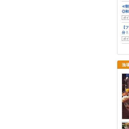
≪朝
◎和
ポイ
【フ
分！
ポイ
漁