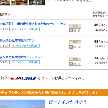
Ｒ５３→Ｒ９→Ｒ１７８海突当たり
加算予定ポイ
泊プラン
加算予定スコ
の真正面】 磯の炭火焼と刺身定食のセットプラン
462
ポイン
和室
ント2%
オンラインカード決済可
23,100ス
朝・夕
の炭火焼と会席料理のプラン
484
ポイン
和室
ント2%
オンラインカード決済可
24,200ス
朝・夕
炭火焼と刺身定食のセットプラン
418
ポイン
和室
ント2%
オンラインカード決済可
20,900ス
朝・夕
復航空券
とセットでお得なプランをみる
ーチまで０分。どの部屋からも海が眺められ、おくつろぎ頂けます
ビーチインたけそう