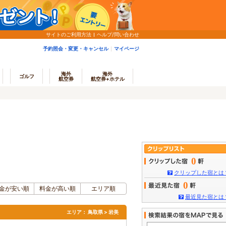
サイトのご利用方法
ヘルプ/問い合わせ
予約照会・変更・キャンセル
マイページ
海外
海外
ゴルフ
航空券
航空券+ホテル
0
クリップした宿とは
0
金が安い順
料金が高い順
エリア順
最近見た宿とは
エリア：
鳥取県 > 岩美