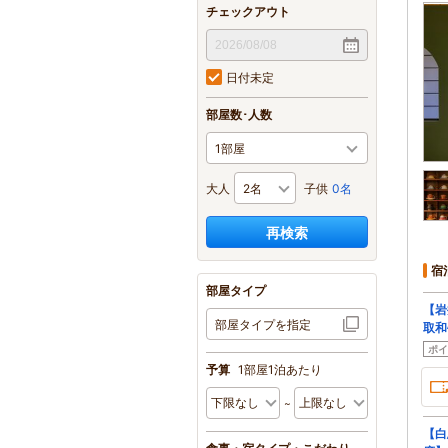
チェックアウト
日付未定
部屋数･人数
大人
子供
0名
再検索
宿
部屋タイプ
【岩
部屋タイプを指定
取和
ポイ
予算
1部屋1泊あたり
【白