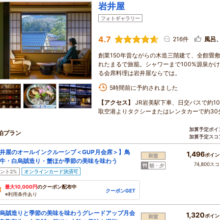
岩井屋
フォトギャラリー
4.7
216件
風呂
創業150年昔ながらの木造三階建て、全館畳
れたまるで旅籠。シャワーまで100%源泉か
る会席料理は岩井屋ならでは。
5時間前に予約されました
【アクセス】
JR岩美駅下車、日交バスで約1
取空港よりタクシーまたはレンタカーで約30
加算予定ポイ
泊プラン
加算予定スコ
井屋のオールインクルーシブ＜GUP月会席＞】鳥
1,496
ポイン
和室
牛・白烏賊造り・蟹ほか季節の美味を味わう
74,800ス
朝・夕
ント2%
オンラインカード決済可
最大10,000円
のクーポン配布中
クーポンGET
※利用条件あり
烏賊造りと季節の美味を味わうグレードアップ月会
1,320
ポイン
和室