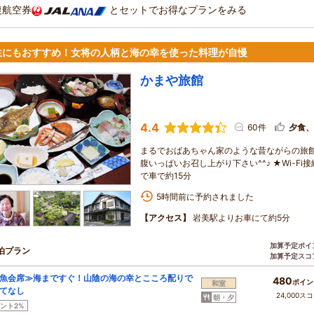
復航空券
とセットでお得なプランをみる
生にもおすすめ！女将の人柄と海の幸を使った料理が自慢
かまや旅館
4.4
60件
夕食、
まるでおばあちゃん家のような昔ながらの旅館
腹いっぱいお召し上がり下さい^^♪ ★Wi-F
で車で約15分
5時間前に予約されました
【アクセス】
岩美駅よりお車にて約5分
加算予定ポイ
泊プラン
加算予定スコ
魚会席≫海まですぐ！山陰の海の幸とこころ配りで
480
ポイン
和室
てなし
24,000ス
朝・夕
ント2%