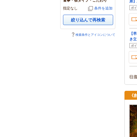
食事・宿タイプ・こだわり
席】
指定なし
条件を追加
ポイ
絞り込んで再検索
【早
検索条件とアイコンについて
き立
ポイ
往
《