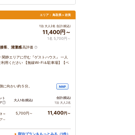
エリア：
鳥取県 > 岩美
1泊 大人2名 合計(税込)
11,400円～
1名 5,700円～
接客、清潔感
高評価
分 閑静エリアに佇む『ゲストハウス』 一人
用ください 【無線Wi-Fi＆駐車場】【ペ
海側に向かい約５分。
MAP
合計
(税込)
ント
大人1名
(税込)
ア
1泊 大人2名
11,400
5,700円～
円～
ト～
コア～
宿泊プランをもっとみる（1件）