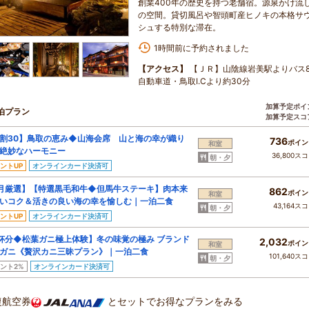
創業400年の歴史を持つ老舗宿。源泉かけ流
の空間。貸切風呂や智頭町産ヒノキの本格サ
シュする特別な滞在。
1時間前に予約されました
【アクセス】
【ＪＲ】山陰線岩美駅よりバス
自動車道・鳥取I.Cより約30分
加算予定ポイ
泊プラン
加算予定スコ
割30】鳥取の恵み◆山海会席 山と海の幸が織り
736
ポイン
和室
絶妙なハーモニー
36,800ス
朝・夕
ントUP
オンラインカード決済可
月厳選】【特選黒毛和牛◆但馬牛ステーキ】肉本来
862
ポイン
和室
いコク＆活きの良い海の幸を愉しむ｜一泊二食
43,164ス
朝・夕
ントUP
オンラインカード決済可
杯分◆松葉ガニ極上体験】冬の味覚の極み ブランド
2,032
ポイン
和室
ガニ《贅沢カニ三昧プラン》｜一泊二食
101,640ス
朝・夕
ント2%
オンラインカード決済可
復航空券
とセットでお得なプランをみる