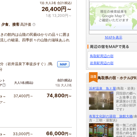
1泊 大人2名 合計(税込)
26,400円～
1名 13,200円～
、夕食、接客
高評価
敷きの館内は山陰の民藝ゆかりの品々に囲ま
MAPを表示
け流しの秘湯。四季折々の山陰の滋味あふれ
鳥取駅周辺の宿
岩美駅周辺の宿
0分（岩井温泉下車徒歩すぐ）/鳥
MAP
分
鳥取県の宿・ホテル[PR
合計
(税込)
ント
大人1名
(税込)
ア
1泊 大人2名
浜村温泉 魚と屋
(鳥取・岩美)
貝殻節の郷へ
74,800
37,400円～
円～
ト～
～お食事と自
家源泉かけ流
コア～
しの湯が好評
です♪
有形文化財の湯宿 旅館大橋
(
吉・三朝・湯梨浜)
唯一無二の源
泉と若き新料
66,000
理長の粋な創
33,000円～
円～
ト～