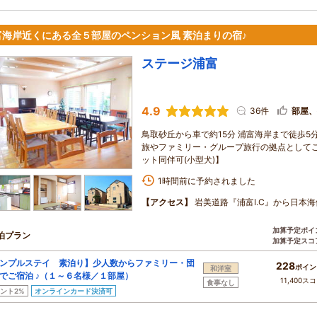
富海岸近くにある全５部屋のペンション風 素泊まりの宿♪
ステージ浦富
4.9
36件
部屋、
鳥取砂丘から車で約15分 浦富海岸まで徒歩5
旅やファミリー・グループ旅行の拠点としてご利
ット同伴可(小型犬)】
1時間前に予約されました
【アクセス】
岩美道路『浦富I.C』から日本
加算予定ポイ
泊プラン
加算予定スコ
ンプルステイ 素泊り】少人数からファミリー・団
228
ポイン
和洋室
でご宿泊 ♪（１～６名様／１部屋）
11,400ス
食事なし
ント2%
オンラインカード決済可