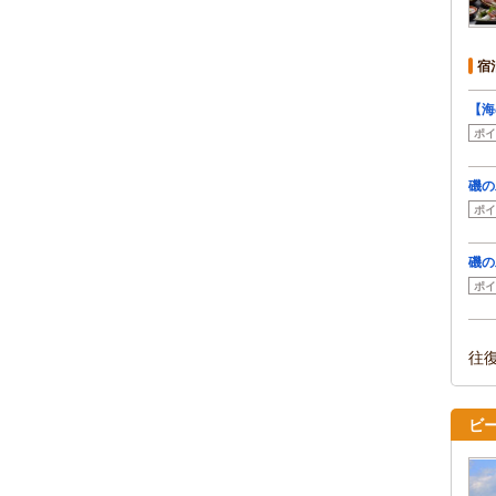
宿
【海
ポイ
磯
ポイ
磯の
ポイ
往
ビ