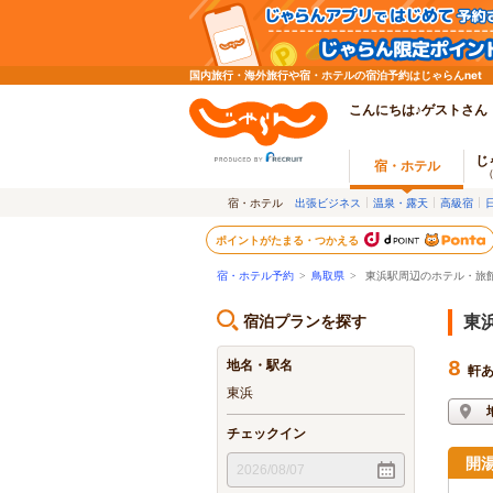
国内旅行・海外旅行や宿・ホテルの宿泊予約はじゃらんnet
こんにちは♪ゲストさん
じ
宿・ホテル
宿・ホテル
出張ビジネス
温泉・露天
高級宿
ポイントがたまる・つかえる
宿・ホテル予約
>
鳥取県
>
東浜駅周辺のホテル・旅
宿泊プランを探す
東
地名・駅名
8
軒
東浜
チェックイン
開