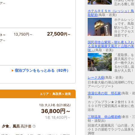
作懐石で時を
コア～
忘れる癒し宿
ホテルＲＥＳＨ（レッシュ）鳥
取駅前
(鳥取・岩美)
ホテルレッシ
ュです。鳥取
駅から北へ２
分とアクセス
27,500
13,750円～
円～
ト～
抜群です。
コア～
国民宿舎山紫苑～朝も夜も入れ
る温泉庭園露天風呂と山陰の美
味～
(鳥取・岩美)
「星取県」を
露天風呂で☆
彡一晩中入れ
るかけ流し温
宿泊プランをもっとみる（92件）
泉が大人気！
レーク大樹
(鳥取・岩美)
日本最大級の湖山池湖畔に佇む
アーバンリゾート
浪漫伝承の宿 明石家
(鳥取・
エリア：
鳥取県 > 岩美
美)
カップルプラン★２食付１３６
1泊 大人2名 合計(税込)
５００円で貸切風呂＆彼女に色
浴衣
36,800円～
三朝温泉 依山楼岩崎
(倉吉・
1名 18,400円～
朝・湯梨浜)
回遊式大庭園風呂「山の湯」大
、夕食、風呂
高評価
小１２の湯処でラジウム温泉を
満喫