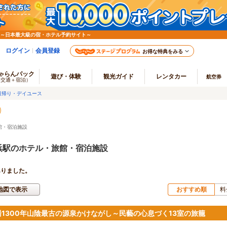
 ～日本最大級の宿・ホテル予約サイト～
ログイン
会員登録
お得な特典をみる
ゃらんパック
遊び・体験
観光ガイド
レンタカー
航空券
（交通＋宿泊）
日帰り・デイユース
館・宿泊施設
浜駅のホテル・旅館・宿泊施設
ありました。
地図で表示
おすすめ順
料
湯1300年山陰最古の源泉かけながし～民藝の心息づく13室の旅籠