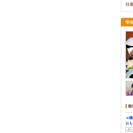
往
学
宿
≪磯
おも
ポイ