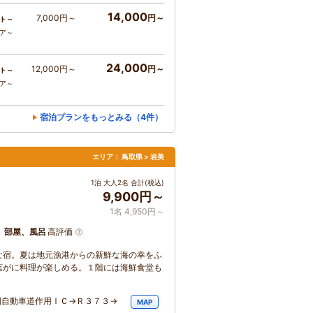
14,000
7,000円～
円～
ト～
コア～
24,000
12,000円～
円～
ト～
コア～
宿泊プランをもっとみる（4件）
エリア：
鳥取県 > 岩美
1泊 大人2名 合計(税込)
9,900円～
1名 4,950円～
、部屋、風呂
高評価
な宿。夏は地元漁港からの新鮮な海の幸をふ
葉がに料理が楽しめる。１階には海鮮食堂も
国自動車道作用ＩＣ→Ｒ３７３→
MAP