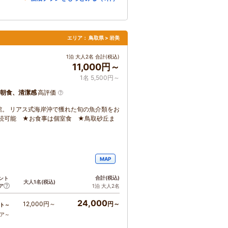
エリア：
鳥取県 > 岩美
1泊 大人2名 合計(税込)
11,000円～
1名 5,500円～
朝食、清潔感
高評価
。 リアス式海岸沖で獲れた旬の魚介類をお
i接続可能 ★お食事は個室食 ★鳥取砂丘ま
MAP
合計
(税込)
ント
大人1名
(税込)
ア
1泊 大人2名
24,000
12,000円～
円～
ト～
コア～