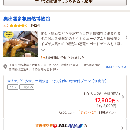
すべての宿泊プランをみる（32件）
奥出雲多根自然博物館
(642件)
4.2
化石・鉱石などを展示する自然史博物館に泊まれま
すご宿泊者様限定のナイトミュージアムと博物館ク
イズが人気約２０種類の恐竜のボードゲームも！朝
の土鍋炊き「仁多米」ご飯、恐竜ルームも好評です
1名がこの宿を見ています
24分前に予約されました
ＪＲ木次線出雲八代駅から車で約５分。徒歩約２０分 ※出雲八代駅～
地図・アクセス
博物館は送迎可、予めお知らせ下さい
大人気「仁多米」土鍋炊きごはん朝食の朝食付プラン【朝食付】
ツイン
朝のみ
1泊
大人2名
合計(税込)
17,800
円～
1名
8,900円～
356
2
ポイント
%
17,800
スコア～
ポイント～
往復航空券
の