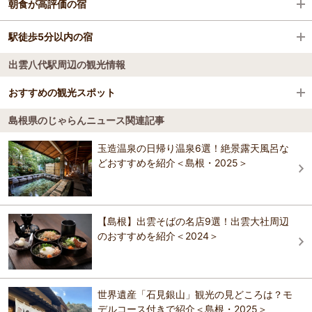
なにわ一水
朝食が高評価の宿
宍道駅
宍道湖夕日スポット
出雲・大田・石見銀山
なにわ一水
駅徒歩5分以内の宿
ドーミーイン ＥＸＰＲＥＳＳ松江
荒島駅
日本庭園 由志園
隠岐島
出雲八代駅周辺の観光情報
松江ユニバーサルホテル
ドーミーイン ＥＸＰＲＥＳＳ松江
揖屋駅
松江フォーゲルパーク
しんじ湖畔の美景と展望温泉 ホテル一畑
おすすめの観光スポット
ドーミーイン ＥＸＰＲＥＳＳ松江
出雲大東駅
ぐるっと松江 堀川めぐり
しんじ湖畔の美景と展望温泉 ホテル一畑
島根県のじゃらんニュース関連記事
松江しんじ湖温泉 大橋館
安来市立歴史資料館
3.3
出雲三成駅
出雲日御碕灯台
玉造温泉の日帰り温泉6選！絶景露天風呂な
しんじ湖畔の美景と展望温泉 ホテル一畑
松江アーバンホテル
戦国時代から近世初頭にかけて出雲国の政治･文化の中心であった月山
どおすすめを紹介＜島根・2025＞
出雲・玉造温泉 白石家
富田城跡に隣接して立っています。 安来市の古代から近世にかけての
美保神社
歴史を、｢いにしえの安来｣｢富田城と乱世｣｢新しい社会へ｣の大きく3つ
松江アーバンホテル
に分けて、分かりやすく展示しています。 また、富田城の城主だった
玉造温泉 ＲＹＯＫＡＮ ＯＱＯＱ（旧：玉井別
玉造温泉 松乃湯
尼子･毛利･堀尾3氏の遺物や、1666年の富田川の氾濫で水没した富田城
館）
下町の遺構･富田川河床遺跡からの出土品など、安来市の歴史や文化を
【島根】出雲そばの名店9選！出雲大社周辺
グリーンリッチホテル松江駅前（人工温泉 二股湯の
総合的に紹介しています。
のおすすめを紹介＜2024＞
松江しんじ湖温泉 大橋館
華）
ホテルひさご家
おすすめの観光スポットガイドを見る
ホテルひさご家
玉造温泉 源泉かけ流しの宿 湯陣 千代の湯
星野リゾート 界玉造
世界遺産「石見銀山」観光の見どころは？モ
デルコース付きで紹介＜島根・2025＞