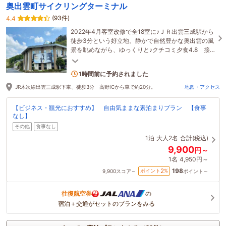
奥出雲町サイクリングターミナル
(93件)
4.4
2022年4月客室改修で全18室に♪ＪＲ出雲三成駅から
徒歩3分という好立地。静かで自然豊かな奥出雲の風
景を眺めながら、ゆっくりと♪クチコミ夕食4.8 接
客・サービス4.8とおもてなしと料理が当館の自慢♪
4名がこの宿を見ています
1時間前に予約されました
JR木次線出雲三成駅下車、徒歩3分 高野ICから車で約20分。
地図・アクセス
【ビジネス・観光におすすめ】 自由気ままな素泊まりプラン 【食事
なし】
その他
食事なし
1泊
大人2名
合計(税込)
9,900
円～
1名
4,950円～
198
2
ポイント
%
9,900
スコア～
ポイント～
往復航空券
の
宿泊＋交通がセットのプランをみる