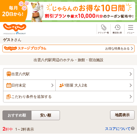
じゃらん
ゲスト
さん
お得な特典をみる
出雲八代駅周辺のホテル・旅館・宿泊施設
出雲八代駅
日付未定
1部屋 大人2名
こだわり条件を追加する
地図表示
おすすめ順
安い順
2
スコアについて
軒中
1
～
2
軒表示