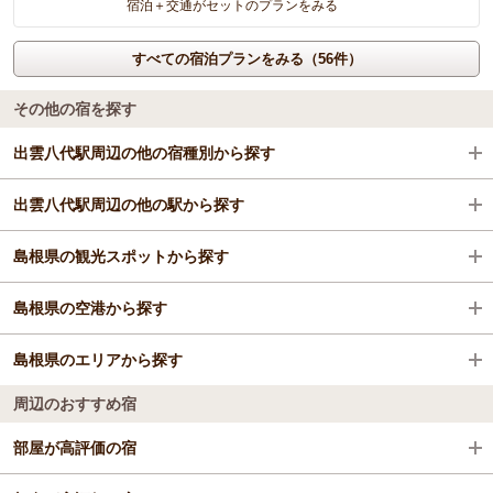
宿泊＋交通がセットのプランをみる
すべての宿泊プランをみる（56件）
その他の宿を探す
出雲八代駅周辺の他の宿種別から探す
出雲八代駅周辺の他の駅から探す
ビジネスホテル
島根県の観光スポットから探す
格安ホテル
松江駅
島根県の空港から探す
玉造温泉駅
出雲大社
島根県のエリアから探す
安来駅
国宝松江城
出雲空港（出雲縁結び空港）
周辺のおすすめ宿
松江しんじ湖温泉駅
足立美術館
石見空港（萩・石見空港）
松江・安来・玉造・奥出雲
部屋が高評価の宿
木次駅
八重垣神社
隠岐空港
益田・浜田・津和野