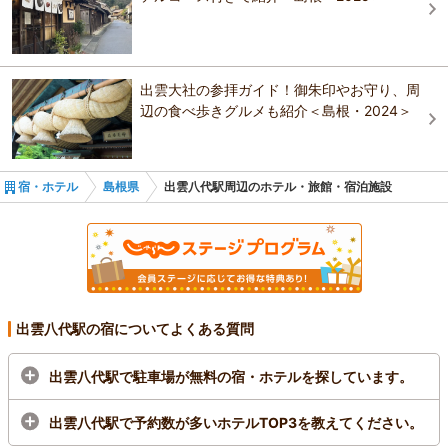
松江プラザホテル本館
出雲・玉造温泉 白石家
松江エクセルホテル東急
松江エクセルホテル東急
玉造温泉 松乃湯
佳翠苑 皆美
出雲大社の参拝ガイド！御朱印やお守り、周
辺の食べ歩きグルメも紹介＜島根・2024＞
東横ＩＮＮ 松江駅前
ホテルひさご家
旅館 朝日館
宿・ホテル
島根県
出雲八代駅周辺のホテル・旅館・宿泊施設
出雲八代駅の宿についてよくある質問
出雲八代駅で駐車場が無料の宿・ホテルを探しています。
出雲八代駅で予約数が多いホテルTOP3を教えてください。