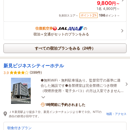
9,800
円～
1名
4,900円～
196
2
ポイント
%
9,800
スコア～
ポイント～
往復航空券
の
宿泊＋交通がセットのプランをみる
すべての宿泊プランをみる（24件）
新見ビジネスシティーホテル
(399件)
3.9
●無料WiFi・無料駐車場あり。監督官庁の基準に適
合した施設です●各禁煙室は完全禁煙につき喫煙
（喫煙所使用・電子タバコ）の方は入室できません
●お電話予約なら詳細とお得な情報を入手できるか
も
1時間前に予約されました
ＪＲ新見駅より徒歩７分、新見インターチェンジより車で３分。NTTの
地図・アクセス
赤白の鉄塔が目印です。
朝食付きプラン