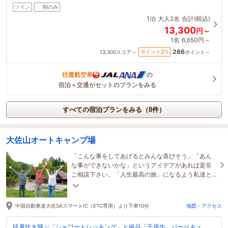
ツイン
朝のみ
1泊
大人2名
合計(税込)
13,300
円～
1名
6,650円～
266
2
ポイント
%
13,300
スコア～
ポイント～
往復航空券
の
宿泊＋交通がセットのプランをみる
すべての宿泊プランをみる（8件）
大佐山オートキャンプ場
「こんな事をしてあげるとみんな喜びそう」「あん
な事ができないかな」というアイデアがあれば是非
ご相談下さい。「人生最高の旅」になるよう私達と
一緒に楽しく企画しましょう(^^)！
中国自動車道大佐SAスマートIC（ETC専用）より下車10分
地図・アクセス
猛暑吹き飛ぶ「シャワートレッキング」と絶品「千屋牛」バーベキュ