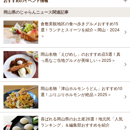
WASHU BLUE RESORT 風籠かさご
おすすめのイベント情報
吹屋ふるさと村
4.0
岡山 後楽ホテル
岡山県のじゃらんニュース関連記事
岡山 後楽ホテル
備中たかはし松山踊り
岡山 後楽ホテル
おすすめの観光スポットガイドを見る
370余年の歴史と伝統を誇る「備中たかはし松山踊り」が、備中高梁駅
倉敷美観地区の食べ歩きグルメおすすめ15
前大通りで開催されます。高梁の街が、老若男女の踊り手で一色に染
三井ガーデンホテル岡山(2026年8月 全館リニュ
選！ランチとスイーツを紹介＜岡山・2024
あぶと倉敷館
まります。やぐらを中心とする輪の中に入って、踊り子たちと一緒に
ーアルオープン)
あぶと倉敷館
＞
踊ることもできます。
ロイヤルパークホテル倉敷
おすすめのイベント情報ガイドを見る
花の宿 にしき園
花の宿 にしき園
岡山名物「えびめし」のおすすめ店5選！真
っ黒なご当地グルメが美味しい＜2025＞
倉敷ステーションホテル
倉敷国際ホテル
倉敷国際ホテル
児島プチホテル
ペンション＆コテージ リゾートイン湯郷
ペンション＆コテージ リゾートイン湯郷
岡山名物「津山ホルモンうどん」おすすめ10
選！ぷりぷりホルモンが絶品＜2025＞
倉敷グローバルホテル
三井ガーデンホテル岡山(2026年8月 全館リニュ
三井ガーデンホテル岡山(2026年8月 全館リニュ
ーアルオープン)
ーアルオープン)
ＪＲ西日本グループ ヴィアイン岡山
ロイヤルパークホテル倉敷
喜ばれる岡山県のお土産26選！地元民「人気
ランキング」＆編集部おすすめを紹介