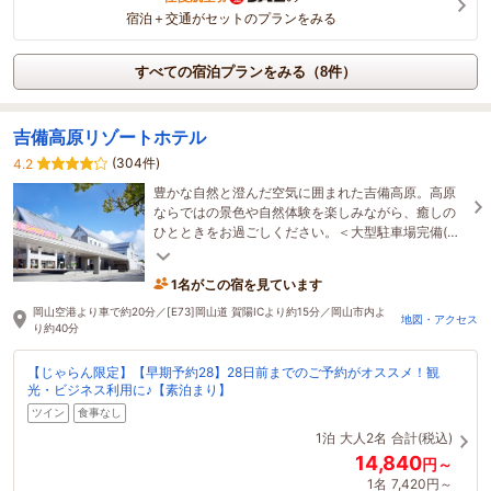
宿泊＋交通がセットのプランをみる
すべての宿泊プランをみる（8件）
吉備高原リゾートホテル
(304件)
4.2
豊かな自然と澄んだ空気に囲まれた吉備高原。高原
ならではの景色や自然体験を楽しみながら、癒しの
ひとときをお過ごしください。＜大型駐車場完備(無
料)、人口ラジウム温泉の貸切風呂(有料)ございます
＞
1名がこの宿を見ています
岡山空港より車で約20分／[E73]岡山道 賀陽ICより約15分／岡山市内よ
地図・アクセス
り約40分
【じゃらん限定】【早期予約28】28日前までのご予約がオススメ！観
光・ビジネス利用に♪【素泊まり】
ツイン
食事なし
1泊
大人2名
合計(税込)
14,840
円～
1名
7,420円～