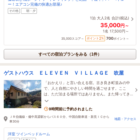
ー！エアコン完備の快適お部屋♪
その他
朝・夕
1泊
大人2名
合計(税込)
35,000
円～
1名
17,500円～
700
2
ポイント
%
35,000
スコア～
ポイント～
すべての宿泊プランをみる（1件）
ゲストハウス ＥＬＥＶＥＮ ＶＩＬＬＡＧＥ 吹屋
「おかえり」と言い合える宿。古き良き町並みの中
で、人と自然にやさしい時間を過ごせます。ここ
は、ただ泊まる場所ではありません。また帰ってき
たくなる、そんな場所でありたいと思っています。
9時間前に予約されました
ＪＲ伯備線・備中高梁駅からバス６０分、中国自動車道・新見ＩＣから
地図・アクセス
車30分
洋室 ツインベッドルーム