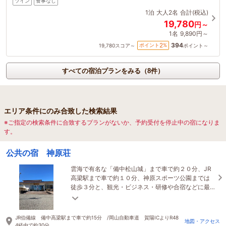
ツイン
食事なし
1泊
大人2名
合計(税込)
19,780
円～
1名
9,890円～
394
2
ポイント
%
19,780
スコア～
ポイント～
すべての宿泊プランをみる（8件）
エリア条件にのみ合致した検索結果
※ご指定の検索条件に合致するプランがないか、予約受付を停止中の宿になりま
す。
公共の宿 神原荘
雲海で有名な「備中松山城」まで車で約２０分、JR
高梁駅まで車で約１０分、神原スポーツ公園までは
徒歩３分と、観光・ビジネス・研修や合宿などに最
適です！
JR伯備線 備中高梁駅まで車で約15分 /岡山自動車道 賀陽ICよりR48
地図・アクセス
4経由で約30分