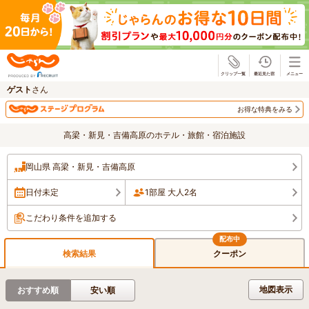
じゃらん
ゲスト
さん
お得な特典をみる
高梁・新見・吉備高原のホテル・旅館・宿泊施設
岡山県 高梁・新見・吉備高原
日付未定
1部屋 大人2名
こだわり条件を追加する
検索結果
クーポン
地図表示
おすすめ順
安い順