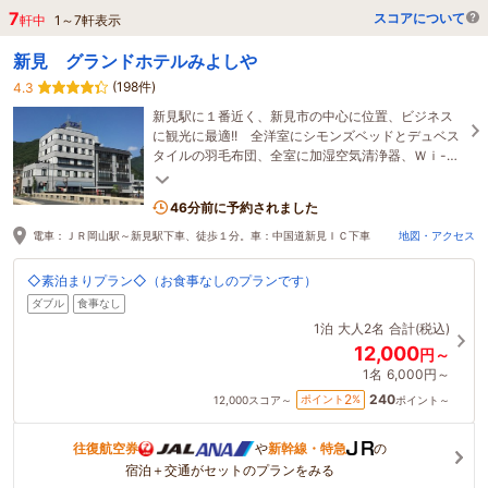
7
スコアについて
軒中
1
～
7
軒表示
新見 グランドホテルみよしや
(198件)
4.3
新見駅に１番近く、新見市の中心に位置、ビジネス
に観光に最適!! 全洋室にシモンズベッドとデュベス
タイルの羽毛布団、全室に加湿空気清浄器、Ｗｉ-Ｆ
ｉ完備。※ご連絡がない場合の最終チェックインは
24時
46分前に予約されました
電車：ＪＲ岡山駅～新見駅下車、徒歩１分。車：中国道新見ＩＣ下車
地図・アクセス
◇素泊まりプラン◇（お食事なしのプランです）
ダブル
食事なし
1泊
大人2名
合計(税込)
12,000
円～
1名
6,000円～
240
2
ポイント
%
12,000
スコア～
ポイント～
往復航空券
や
新幹線・特急
の
宿泊＋交通がセットのプランをみる