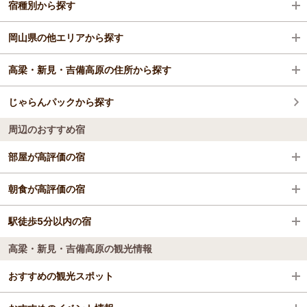
宿種別から探す
刑部駅
岡山後楽園
岡山空港
岡山県の他エリアから探す
岡山城
ビジネスホテル
高梁・新見・吉備高原の住所から探す
大原美術館
旅館
岡山・玉野・牛窓
じゃらんパックから探す
瀬戸大橋
格安ホテル
倉敷・総社・井笠
新見市
周辺のおすすめ宿
おもちゃ王国
津山・美作三湯・蒜山
高梁市
部屋が高評価の宿
ブラジリアンパーク鷲羽山ハイランド
日野郡日野町
倉敷アイビースクエア
朝食が高評価の宿
最上稲荷
加賀郡吉備中央町
倉敷アイビースクエア
駅徒歩5分以内の宿
レガロホテル岡山
備中国分寺
高梁・新見・吉備高原の観光情報
レガロホテル岡山
岡山シティホテル厚生町
池田動物園
岡山シティホテル厚生町
おすすめの観光スポット
ザ・ワンファイブ岡山
WASHU BLUE RESORT 風籠かさご