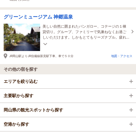
グリーンミュージアム 神郷温泉
美しい自然に囲まれたバンガロー、コテージの１棟
貸切り。グループ、ファミリーで気兼ねなくお過ご
しいただけます。しかもとてもリーズナブル。疲れ
たら敷地内天然温泉で心と身体をリフレッシュ♪
JR岡山駅よりJR伯備線新見駅下車、車で５０分
地図・アクセス
その他の宿を探す
エリアを絞り込む
主要駅から探す
新見・阿哲
岡山県の観光スポットから探す
高梁・川上・成羽
新見駅
空港から探す
備中高梁駅
倉敷美観地区