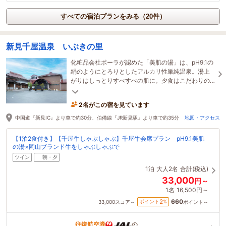
すべての宿泊プランをみる（20件）
新見千屋温泉 いぶきの里
化粧品会社ポーラが認めた「美肌の湯」は、pH9.1の
絹のようにとろりとしたアルカリ性単純温泉。湯上
がりはしっとりすべすべの肌に。夕食はこだわりの
調理で味わう千屋牛をご堪能ください。
2名がこの宿を見ています
中国道『新見IC』より車で約30分、伯備線『JR新見駅』より車で約35分
地図・アクセス
【1泊2食付き】【千屋牛しゃぶしゃぶ】千屋牛会席プラン pH9.1美肌
の湯×岡山ブランド牛をしゃぶしゃぶで
ツイン
朝・夕
1泊
大人2名
合計(税込)
33,000
円～
1名
16,500円～
660
2
ポイント
%
33,000
スコア～
ポイント～
往復航空券
の