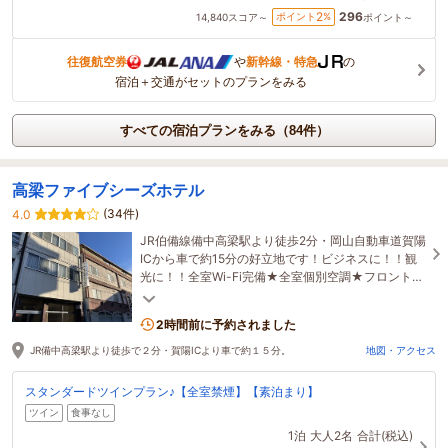
296
2
ポイント
%
14,840
スコア～
ポイント～
往復航空券
や
新幹線・特急
の
宿泊＋交通がセットのプランをみる
すべての宿泊プランをみる（84件）
高梁ファイブシーズホテル
(34件)
4.0
JR伯備線備中高梁駅より徒歩2分・岡山自動車道賀陽
ICから車で約15分の好立地です！ビジネスに！！観
光に！！全室Wi-Fi完備★全室個別空調★フロント
24時間対応★コスパ最強ホテルです( *´艸｀)
2時間前に予約されました
JR備中高梁駅より徒歩で２分・賀陽ICより車で約１５分。
地図・アクセス
スタンダードツインプラン♪【全室禁煙】【素泊まり】
ツイン
食事なし
1泊
大人2名
合計(税込)