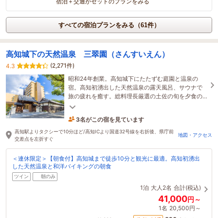
宿泊＋交通がセットのプランをみる
すべての宿泊プランをみる（61件）
高知城下の天然温泉 三翠園（さんすいえん）
(2,271件)
4.3
昭和24年創業。高知城下にたたずむ庭園と温泉の
宿。高知初湧出した天然温泉の露天風呂、サウナで
旅の疲れを癒す。総料理長厳選の土佐の旬を夕食の
会席と朝食バイキングでご堪能。高知城まで徒歩10
分。
3名がこの宿を見ています
11時間前に予約されました
高知駅よりタクシーで10分ほど/高知ICより国道32号線を右折後、県庁前
地図・アクセス
交差点を左折すぐ
＜連休限定＞【朝食付】高知城まで徒歩10分と観光に最適。高知初湧出
した天然温泉と和洋バイキングの朝食
ツイン
朝のみ
1泊
大人2名
合計(税込)
41,000
円～
1名
20,500円～