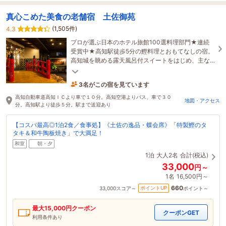
真心こめた美食の老舗宿 土佐御苑
(1,505件)
4.3
プロが選ぶ日本のホテル旅館100選料理部門★連続
受賞中★高知駅徒歩5分の鰹料理とおもてなしの宿。
高知城を眺める露天風呂付スイートをはじめ、主な
観光地も徒歩圏内、観光の拠点としても最適です！
3名がこの宿を見ています
7時間前に予約されました
高知自動車道高知ＩＣより車で１０分。高知空港よりバス、車で３０
地図・アクセス
分。高知駅より徒歩５分。駅まで送迎あり
【コスパ最高◎1泊2食／食事処】《土佐の逸品・蝶会席》「特製鰹のタ
タキ＆和牛陶板焼き」で大満足！
和室
朝・夕
1泊
大人2名
合計(税込)
33,000
円～
1名
16,500円～
660
ポイントUP
33,000
スコア～
ポイント～
最大
15,000
円クーポン
クーポンGET
利用条件あり