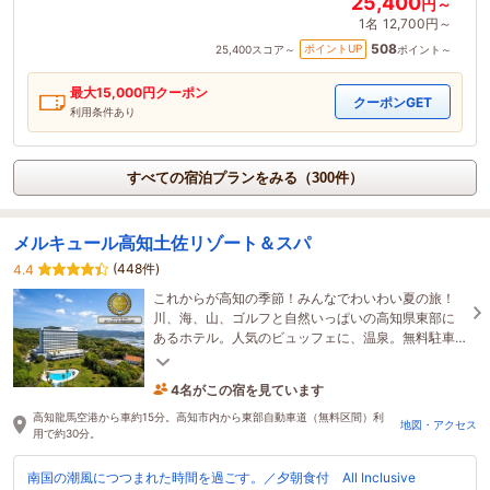
25,400
円～
1名
12,700円～
508
ポイントUP
25,400
スコア～
ポイント～
最大
15,000
円クーポン
クーポンGET
利用条件あり
すべての宿泊プランをみる（300件）
メルキュール高知土佐リゾート＆スパ
(448件)
4.4
これからが高知の季節！みんなでわいわい夏の旅！
川、海、山、ゴルフと自然いっぱいの高知県東部に
あるホテル。人気のビュッフェに、温泉。無料駐車
場に、最寄りの自動車道インターから約1分の立地！
4名がこの宿を見ています
4時間前に予約されました
高知龍馬空港から車約15分。高知市内から東部自動車道（無料区間）利
地図・アクセス
用で約30分。
南国の潮風につつまれた時間を過ごす。／夕朝食付 All Inclusive