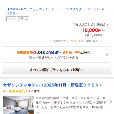
【大浴場×サウナでととのう！】ドーミーインスタンダードプラン!!＜素
泊まり＞
ツイン
食事なし
1泊
大人2名
合計(税込)
18,000
円～
1名
9,000円～
360
ポイントUP
18,000
スコア～
ポイント～
往復航空券
や
新幹線・特急
の
宿泊＋交通がセットのプランをみる
すべての宿泊プランをみる（105件）
サザンシティホテル（2025年11月・新客室ＯＰＥＮ）
(1,673件)
4.4
全室Wifi接続無料！空港・南国ICから車で10分、高
知市内からも車で１５分☆Ｗベッドの広いお部屋で
ゆったり…お車でも安心♪大型車もＯＫ！150台無料P
あり。門限なし