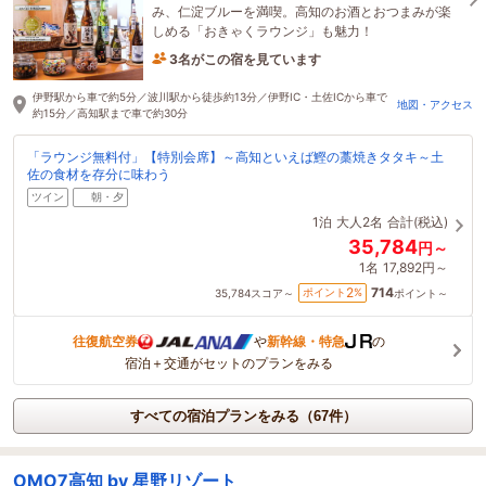
み、仁淀ブルーを満喫。高知のお酒とおつまみが楽
しめる「おきゃくラウンジ」も魅力！
3名がこの宿を見ています
21分前に予約されました
伊野駅から車で約5分／波川駅から徒歩約13分／伊野IC・土佐ICから車で
地図・アクセス
約15分／高知駅まで車で約30分
「ラウンジ無料付」【特別会席】～高知といえば鰹の藁焼きタタキ～土
佐の食材を存分に味わう
ツイン
朝・夕
1泊
大人2名
合計(税込)
35,784
円～
1名
17,892円～
714
2
ポイント
%
35,784
スコア～
ポイント～
往復航空券
や
新幹線・特急
の
宿泊＋交通がセットのプランをみる
すべての宿泊プランをみる（67件）
OMO7高知 by 星野リゾート