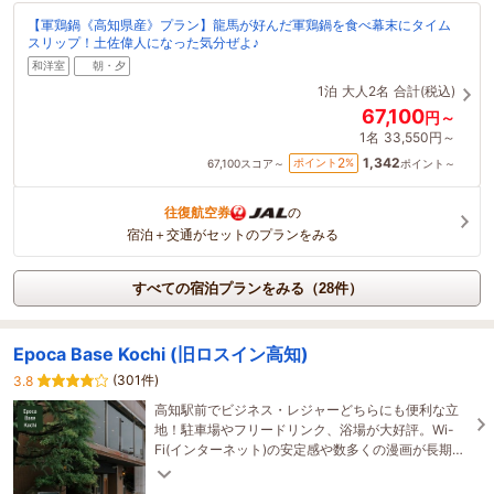
【軍鶏鍋《高知県産》プラン】龍馬が好んだ軍鶏鍋を食べ幕末にタイム
スリップ！土佐偉人になった気分ぜよ♪
和洋室
朝・夕
1泊
大人2名
合計(税込)
67,100
円～
1名
33,550円～
1,342
2
ポイント
%
67,100
スコア～
ポイント～
往復航空券
の
宿泊＋交通がセットのプランをみる
すべての宿泊プランをみる（28件）
Epoca Base Kochi (旧ロスイン高知)
(301件)
3.8
高知駅前でビジネス・レジャーどちらにも便利な立
地！駐車場やフリードリンク、浴場が大好評。Wi-
Fi(インターネット)の安定感や数多くの漫画が長期宿
泊のお客様に喜ばれています。