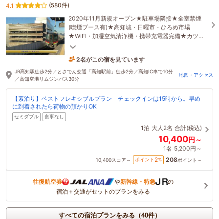
(580件)
4.1
2020年11月新規オープン★駐車場隣接★全室禁煙
(喫煙ブース有)★高知城・日曜市・ひろめ市場
★WIFI・加湿空気清浄機・携帯充電器完備★カツオ
たたき定食ほか数種類から選べる和洋朝食が自慢★
2名がこの宿を見ています
7時間前に予約されました
JR高知駅徒歩2分／とさでん交通「高知駅前」徒歩2分／高知IC車で10分
地図・アクセス
／高知空港リムジンバス30分
【素泊り】ベストフレキシブルプラン チェックインは15時から。早め
に到着されたら荷物の預かりOK
セミダブル
食事なし
1泊
大人2名
合計(税込)
10,400
円～
1名
5,200円～
208
2
ポイント
%
10,400
スコア～
ポイント～
往復航空券
や
新幹線・特急
の
宿泊＋交通がセットのプランをみる
すべての宿泊プランをみる（40件）