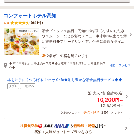
コンフォートホテル高知
(641件)
4.4
朝食ビュッフェ無料！高知のゆず香るなすのたたき
やスムージーなど多彩なメニュー◆小学6年生まで添
い寝無料◆フリードリンク有、仕事に最適なライブ
ラリーカフェ！チェックイン前アウト後利用可能
2名がこの宿を見ています
4時間前に予約されました
◆JR「高知駅」より徒歩約５分◆路面電車「高知駅前駅」より徒歩約５
地図・アクセス
分◆
本を片手にくつろげるLibrary Cafe◆彩り豊かな朝食無料サービス◆◆
ダブル
朝のみ
1泊
大人2名
合計(税込)
10,200
円～
1名
5,100円～
204
ポイントUP
10,200
スコア～
ポイント～
往復航空券
や
新幹線・特急
の
宿泊＋交通がセットのプランをみる