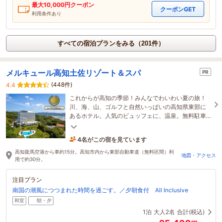
最大
10,000
円クーポン
クーポンGET
利用条件あり
すべての宿泊プランをみる（201件）
メルキュール高知土佐リゾート＆スパ
PR
(448件)
4.4
これからが高知の季節！みんなでわいわい夏の旅！
川、海、山、ゴルフと自然いっぱいの高知県東部に
あるホテル。人気のビュッフェに、温泉。無料駐車
場に、最寄りの自動車道インターから約1分の立地！
4名がこの宿を見ています
4時間前に予約されました
高知龍馬空港から車約15分。高知市内から東部自動車道（無料区間）利
地図・アクセス
用で約30分。
注目プラン
南国の潮風につつまれた時間を過ごす。／夕朝食付 All Inclusive
和室
朝・夕
1泊
大人2名
合計(税込)