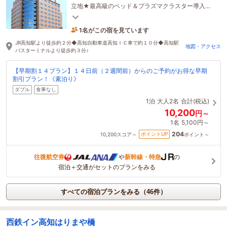
立地★最高級のベッド＆プラズマクラスター導入★
平面駐車場あり★
1名がこの宿を見ています
1時間前に予約されました
JR高知駅より徒歩約２分◆高知自動車道高知ＩＣ車で約１０分◆高知駅
地図・アクセス
バスターミナルより徒歩約３分♪
【早期割１４プラン】１４日前（２週間前）からのご予約がお得な早期
割引プラン！《素泊り》
ダブル
食事なし
1泊
大人2名
合計(税込)
10,200
円～
1名
5,100円～
204
ポイントUP
10,200
スコア～
ポイント～
往復航空券
や
新幹線・特急
の
宿泊＋交通がセットのプランをみる
すべての宿泊プランをみる（46件）
西鉄イン高知はりまや橋