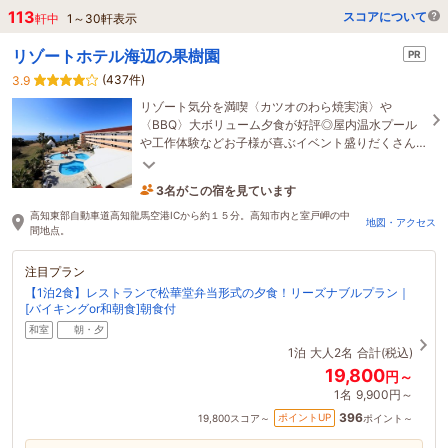
113
スコアについて
軒中
1
～
30
軒表示
リゾートホテル海辺の果樹園
PR
(437件)
3.9
リゾート気分を満喫〈カツオのわら焼実演〉や
〈BBQ〉大ボリューム夕食が好評◎屋内温水プール
や工作体験などお子様が喜ぶイベント盛りだくさん
〈別館のみペット宿泊OK／夜須駅無料送迎有〉
3名がこの宿を見ています
7時間前に予約されました
高知東部自動車道高知龍馬空港ICから約１５分。高知市内と室戸岬の中
地図・アクセス
間地点。
注目プラン
【1泊2食】レストランで松華堂弁当形式の夕食！リーズナブルプラン｜
[バイキングor和朝食]朝食付
和室
朝・夕
1泊
大人2名
合計(税込)
19,800
円～
1名
9,900円～
396
ポイントUP
19,800
スコア～
ポイント～