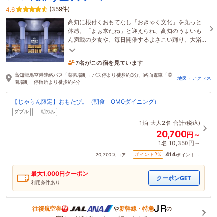
(359件)
4.6
高知に根付くおもてなし「おきゃく文化」を丸っと
体感。「よぉ来たね」と迎えられ、高知のうまいも
ん満載の夕食や、毎日開催するよさこい踊り、大浴
場で癒しのひとときと、ワクワクすること間違いな
し！
7名がこの宿を見ています
1時間前に予約されました
高知龍馬空港連絡バス「菜園場町」バス停より徒歩約3分、路面電車「菜
地図・アクセス
園場町」停留所より徒歩約4分
【じゃらん限定】おもたび。（朝食：OMOダイニング）
ダブル
朝のみ
1泊
大人2名
合計(税込)
20,700
円～
1名
10,350円～
414
2
ポイント
%
20,700
スコア～
ポイント～
最大
1,000
円クーポン
クーポンGET
利用条件あり
往復航空券
や
新幹線・特急
の