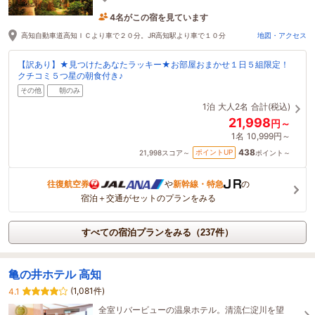
ミ評価。
4名がこの宿を見ています
8時間前に予約されました
高知自動車道高知ＩＣより車で２０分。JR高知駅より車で１０分
地図・アクセス
【訳あり】★見つけたあなたラッキー★お部屋おまかせ１日５組限定！
クチコミ５つ星の朝食付き♪
その他
朝のみ
1泊
大人2名
合計(税込)
21,998
円～
1名
10,999円～
438
ポイントUP
21,998
スコア～
ポイント～
往復航空券
や
新幹線・特急
の
宿泊＋交通がセットのプランをみる
すべての宿泊プランをみる（237件）
亀の井ホテル 高知
(1,081件)
4.1
全室リバービューの温泉ホテル。清流仁淀川を望