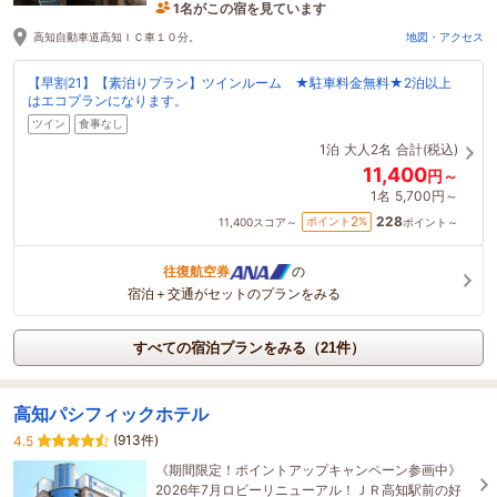
1名がこの宿を見ています
たった今予約されました
高知自動車道高知ＩＣ車１０分。
地図・アクセス
【早割21】【素泊りプラン】ツインルーム ★駐車料金無料★2泊以上
はエコプランになります。
ツイン
食事なし
1泊
大人2名
合計(税込)
11,400
円～
1名
5,700円～
228
2
ポイント
%
11,400
スコア～
ポイント～
往復航空券
の
宿泊＋交通がセットのプランをみる
すべての宿泊プランをみる（21件）
高知パシフィックホテル
(913件)
4.5
《期間限定！ポイントアップキャンペーン参画中》
2026年7月ロビーリニューアル！ＪＲ高知駅前の好