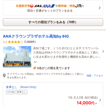
往復航空券
や
新幹線・特急
の
宿泊＋交通がセットのプランをみる
すべての宿泊プランをみる（70件）
ANAクラウンプラザホテル高知by IHG
(1,968件)
4.2
高知で過ごす、くつろぎのひとときザ クラウンパレ
ス高知はANAクラウンプラザホテル高知として新た
に生まれ変わります快適性と機能性を高めた新しい
空間で、より上質で快適なひとときをご提供いたし
ます
3名がこの宿を見ています
7時間前に予約されました
ザ クラウンパレス高知は、ANAクラウンプラザホテル高知として新たに
地図・アクセス
生まれ変わります。
食事なし (Room Only)
その他
食事なし
1泊
大人2名
合計(税込)
14,000
円～