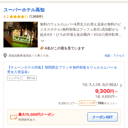
スーパーホテル高知
(1,968件)
4.2
無料のウェルカムバー&男女入れ替え温泉が無料のビ
ジネスホテル♪無料朝食はブッフェ形式♪高知駅から
徒歩4分！ひろめ市場も徒歩圏内！63台の屋外駐車
場(1泊800円)
4名がこの宿を見ています
7時間前に予約されました
高知自動車道高知ＩＣ車１０分。
地図・アクセス
【チェーンホテル特集】期間限定プラン☆無料朝食＆ウェルカムバー＆
男女入替温泉♪
シングル
朝のみ
1泊
大人2名
合計(税込)
9,300
円～
1名
4,650円～
186
ポイントUP
9,300
スコア～
ポイント～
最大
15,000
円クーポン
クーポンGET
利用条件あり