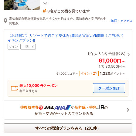
〈別館のみペット宿泊OK／夜須駅無料送迎有〉
3名がこの宿を見ています
7時間前に予約されました
高知東部自動車道高知龍馬空港ICから約１５分。高知市内と室戸岬の中
地図・アクセス
間地点。
【お盆限定】リゾートで過ごす夏休み♪藁焼き実演LIVE開催！ご当地バ
イキングプラン!!
ツイン
朝・夕
1泊
大人2名
合計(税込)
61,000
円～
1名
30,500円～
1,220
2
ポイント
%
61,000
スコア～
ポイント～
最大
10,000
円クーポン
クーポンGET
利用条件あり
往復航空券
や
新幹線・特急
の
宿泊＋交通がセットのプランをみる
すべての宿泊プランをみる（201件）