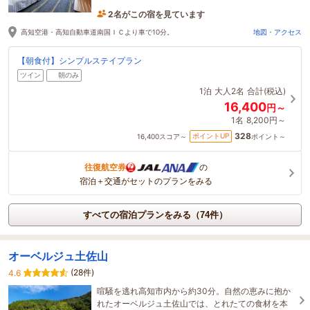
2名がこの宿を見ています
たった今予約されました
高知空港・高知自動車道南国ＩＣより車で10分。
地図・アクセス
【朝食付】シンプルステイプラン
ツイン
朝のみ
1泊
大人2名
合計(税込)
16,400
円～
1名
8,200円～
328
ポイントUP
16,400
スコア～
ポイント～
往復航空券
の
宿泊＋交通がセットのプランをみる
すべての宿泊プランをみる（74件）
オーベルジュ土佐山
(28件)
4.6
喧騒を逃れ高知市内から約30分。自然の恵みに抱か
れたオーベルジュ土佐山では、とれたての食材を本