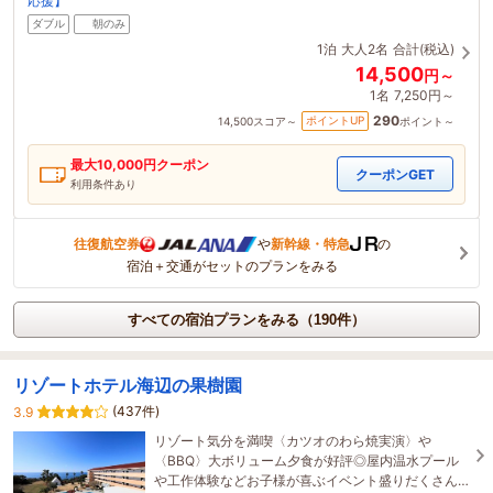
応援】
ダブル
朝のみ
1泊
大人2名
合計(税込)
14,500
円～
1名
7,250円～
290
ポイントUP
14,500
スコア～
ポイント～
最大
10,000
円クーポン
クーポンGET
利用条件あり
往復航空券
や
新幹線・特急
の
宿泊＋交通がセットのプランをみる
すべての宿泊プランをみる（190件）
リゾートホテル海辺の果樹園
(437件)
3.9
リゾート気分を満喫〈カツオのわら焼実演〉や
〈BBQ〉大ボリューム夕食が好評◎屋内温水プール
や工作体験などお子様が喜ぶイベント盛りだくさん