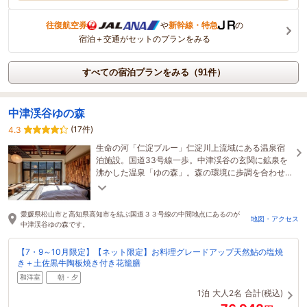
往復航空券
や
新幹線・特急
の
宿泊＋交通がセットのプランをみる
すべての宿泊プランをみる（91件）
中津渓谷ゆの森
(17件)
4.3
生命の河「仁淀ブルー」仁淀川上流域にある温泉宿
泊施設。国道33号線一歩。中津渓谷の玄関に鉱泉を
沸かした温泉「ゆの森」。森の環境に歩調を合わせ
仁淀川町産の木造建築が特徴。
愛媛県松山市と高知県高知市を結ぶ国道３３号線の中間地点にあるのが
地図・アクセス
中津渓谷ゆの森です。
【7・9～10月限定】【ネット限定】お料理グレードアップ天然鮎の塩焼
き＋土佐黒牛陶板焼き付き花籠膳
和洋室
朝・夕
1泊
大人2名
合計(税込)