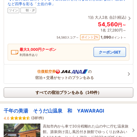
など四季を彩る「土佐の幸」
ツイン
朝・夕
1泊
大人2名
合計(税込)
54,560
円～
1名
27,280円～
1,090
2
ポイント
%
54,560
スコア～
ポイント～
最大
3,000
円クーポン
クーポンGET
利用条件あり
往復航空券
の
宿泊＋交通がセットのプランをみる
すべての宿泊プランをみる（149件）
千年の美湯 そうだ山温泉 和 YAWARAGI
(381件)
4.6
高知市内から車で30分程離れた山の中に佇む温泉旅
館。源泉掛け流し風呂付き旅館でゆっくりお休みい