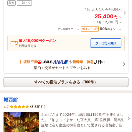
和室
朝・夕
1泊
大人2名
合計(税込)
25,400
円～
1名
12,700円～
508
ポイントUP
25,400
スコア～
ポイント～
最大
15,000
円クーポン
クーポンGET
利用条件あり
往復航空券
や
新幹線・特急
の
宿泊＋交通がセットのプランをみる
すべての宿泊プランをみる（300件）
城西館
(3,351件)
4.7
おかげさまで2024年、城西館は150周年を迎えまし
た。「泊まってよかった宿大賞」第1位獲得！龍馬生
誕地に在り皇族の御常宿として愛される老舗宿。自
慢の料理は夕食4.8、接客4.8とエリア屈指のクチコ