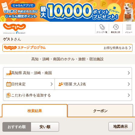
じゃらん
ゲスト
さん
お得な特典をみる
高知・須崎・南国のホテル・旅館・宿泊施設
高知県 高知・須崎・南国
日付未定
1部屋 大人2名
こだわり条件を追加する
検索結果
クーポン
地図表示
おすすめ順
安い順