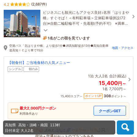
(2,687件)
4.2
ビジネスにも観光にもアクセス良好♪名所「はりまや
橋」すぐそば！＜有料駐車場＞立体駐車場併設(72
台)※自動二輪駐輪不可・先着順(予約不可) ※満車の
場合は近隣の契約駐車場をご案内
1名がこの宿を見ています
6時間前に予約されました
空港バス「北はりまや橋」より徒歩1分●JR高知駅徒歩13分●高知自動車
地図・アクセス
道高知ＩＣより車で15分
【朝食付】ご当地食材の人気メニュー
シングル
朝のみ
1泊
大人2名
合計(税込)
15,400
円～
1名
7,700円～
308
ポイントUP
15,400
スコア～
ポイント～
最大
2,000
円クーポン
クーポンGET
利用条件あり
高知県
高知・須崎・南国
113軒
往復航空券
や
新幹線・特急
の
日付未定
大人2名
宿泊＋交通がセットのプランをみる