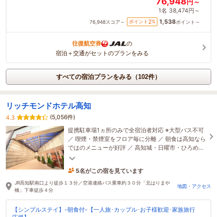
76,948
円～
1名
38,474円～
1,538
2
ポイント
%
76,948
スコア～
ポイント～
往復航空券
の
宿泊＋交通がセットのプランをみる
すべての宿泊プランをみる（102件）
リッチモンドホテル高知
(5,056件)
4.3
提携駐車場1ヵ所のみで全宿泊者対応 ※大型バス不可
／ 喫煙・禁煙室をフロア毎に分離 ／ 朝食は高知なら
ではのメニューが好評 ／ 高知城・日曜市・ひろめ市
場 が徒歩圏内
5名がこの宿を見ています
16分前に予約されました
JR高知駅南口より徒歩１３分／空港連絡バス乗車約３０分「北はりまや
地図・アクセス
橋」下車徒歩４分
【シンプルステイ】-朝食付-【一人旅･カップル･お子様歓迎･家族旅行