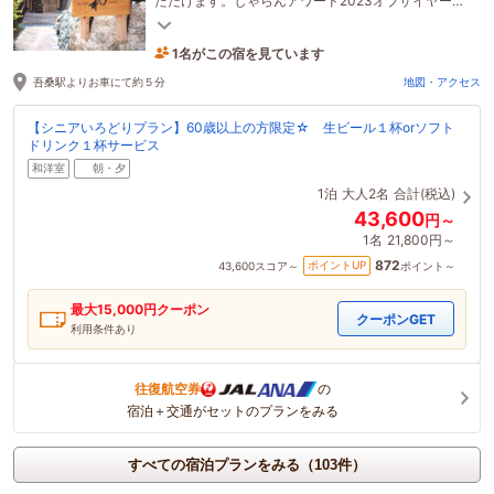
ただけます。じゃらんアワード2023オブザイヤー
「売れた宿大賞」中国・四国エリア第1位を受賞。
1名がこの宿を見ています
9時間前に予約されました
吾桑駅よりお車にて約５分
地図・アクセス
【シニアいろどりプラン】60歳以上の方限定☆ 生ビール１杯orソフト
ドリンク１杯サービス
和洋室
朝・夕
1泊
大人2名
合計(税込)
43,600
円～
1名
21,800円～
872
ポイントUP
43,600
スコア～
ポイント～
最大
15,000
円クーポン
クーポンGET
利用条件あり
往復航空券
の
宿泊＋交通がセットのプランをみる
すべての宿泊プランをみる（103件）