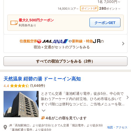
1名
7,000円～
280
ポイントUP
14,000
スコア～
ポイント～
最大
2,500
円クーポン
クーポンGET
利用条件あり
往復航空券
や
新幹線・特急
の
宿泊＋交通がセットのプランをみる
すべての宿泊プランをみる（2件）
天然温泉 紺碧の湯 ドーミーイン高知
(1,446件)
4.4
とさでん交通「蓮池町通り電停」徒歩5分。中心街で
賑わうアーケード内の好立地、ひろめ市場も歩いて
すぐ♪1階には便利なコンビニ。ご当地メニューを取
り入れた朝食が自慢♪
4名がこの宿を見ています
32分前に予約されました
JR「高知駅南口」より徒歩12分/とさでん交通「堀詰電停」より徒歩3分
地図・アクセス
「蓮池町通り電停」より徒歩5分