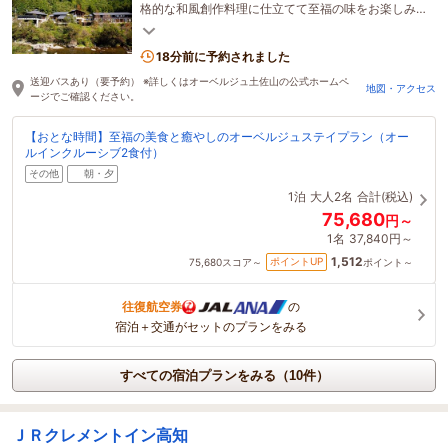
格的な和風創作料理に仕立てて至福の味をお楽しみ
いただけます。また、旅の疲れを癒す土佐山温泉も
魅力。
18分前に予約されました
送迎バスあり（要予約） ※詳しくはオーベルジュ土佐山の公式ホームペ
地図・アクセス
ージでご確認ください。
【おとな時間】至福の美食と癒やしのオーベルジュステイプラン（オー
ルインクルーシブ2食付）
その他
朝・夕
1泊
大人2名
合計(税込)
75,680
円～
1名
37,840円～
1,512
ポイントUP
75,680
スコア～
ポイント～
往復航空券
の
宿泊＋交通がセットのプランをみる
すべての宿泊プランをみる（10件）
ＪＲクレメントイン高知