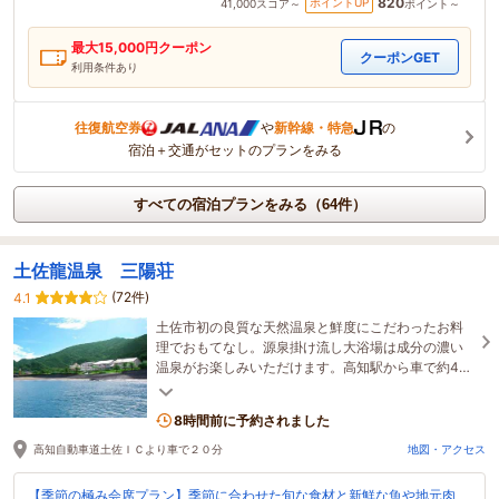
820
ポイントUP
41,000
スコア～
ポイント～
最大
15,000
円クーポン
クーポンGET
利用条件あり
往復航空券
や
新幹線・特急
の
宿泊＋交通がセットのプランをみる
すべての宿泊プランをみる（64件）
土佐龍温泉 三陽荘
(72件)
4.1
土佐市初の良質な天然温泉と鮮度にこだわったお料
理でおもてなし。源泉掛け流し大浴場は成分の濃い
温泉がお楽しみいただけます。高知駅から車で約40
分。海と山に囲まれた当旅館で非現実的なリフレッ
シュを！
8時間前に予約されました
高知自動車道土佐ＩＣより車で２０分
地図・アクセス
【季節の極み会席プラン】季節に合わせた旬な食材と新鮮な魚や地元肉