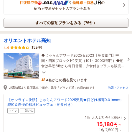
往復航空券
や
新幹線・特急
の
宿泊＋交通がセットのプランをみる
すべての宿泊プランをみる（76件）
オリエントホテル高知
(152件)
4.4
◆じゃらんアワード2025＆2023【朝食部門】中
国・四国ブロック1位受賞（101～300室部門）◆朝
食は早朝6時から毎日営業、夕食付きプランも販売中
◆路面電車「グランド通」下車すぐ、コンビニ隣接
の好立地
4名がこの宿を見ています
6時間前に予約されました
JR高知駅より路面電車で15分、電停「グランド通」の目の前です
地図・アクセス
【オンライン決済】じゃらんアワード2025受賞★口どけ極薄0.01mmの
鰹節＆自慢の和洋ビュッフェ（朝食付き）
ツイン
朝のみ
1泊
大人2名
合計(税込)
15,180
円～
1名
7,590円～