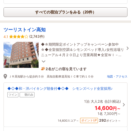
すべての宿泊プランをみる（20件）
ツーリストイン高知
(2,743件)
4.1
◆☆期間限定ポイントアップキャンペーン参加中
☆◆全室個別空調＆シモンズベッド導入♪女性浴場リ
ニューアル４月２０日より営業再開★全室ＷＩ－Ｆ
Ｉ＆有線ＬＡＮ接続無料★繁華街、日曜市へ徒歩５
分♪
2名がこの宿を見ています
55分前に予約されました
ＪＲ高知駅から徒歩約５分 高知自動車道高知ＩＣ車で約１０分
地図・アクセス
◆◇◆和・洋バイキング朝食付◆◇◆ シモンズベッド全室採用♪
ツイン
朝のみ
1泊
大人2名
合計(税込)
14,600
円～
1名
7,300円～
292
ポイントUP
14,600
スコア～
ポイント～