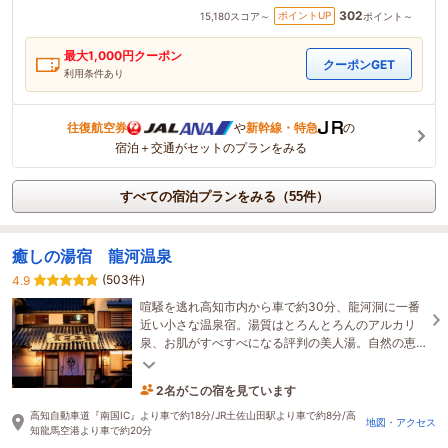
302
ポイントUP
15,180
スコア～
ポイント～
最大
1,000
円クーポン
クーポンGET
利用条件あり
往復航空券
や
新幹線・特急
の
宿泊＋交通がセットのプランをみる
すべての宿泊プランをみる（55件）
癒しの湯宿 龍河温泉
(503件)
4.9
喧騒を逃れ高知市内から車で約30分、龍河洞に一番
近い小さな温泉宿。湯質はとろんとろんのアルカリ
泉、お肌がすべすべになる評判の美人湯。自然の恵
みの中、土佐の多種多様な郷土料理と地酒をご堪
能。
2名がこの宿を見ています
11時間前に予約されました
高知自動車道『南国IC』より車で約18分/JR土佐山田駅より車で約8分/高
地図・アクセス
知龍馬空港より車で約20分