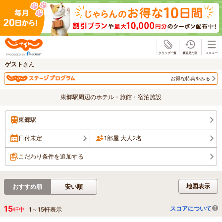
じゃらん
ゲスト
さん
お得な特典をみる
東郷駅周辺のホテル・旅館・宿泊施設
東郷駅
日付未定
1部屋 大人2名
こだわり条件を追加する
地図表示
おすすめ順
安い順
15
スコアについて
軒中
1
～
15
軒表示