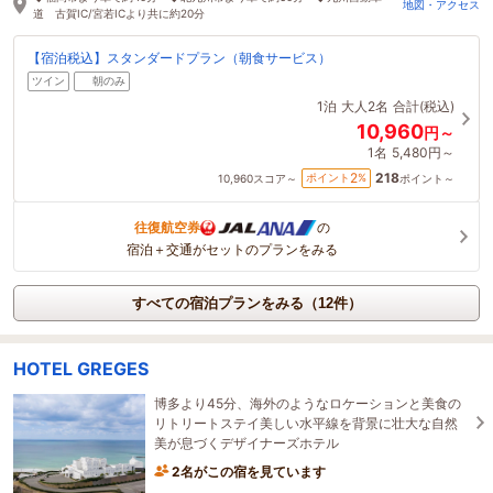
地図・アクセス
道 古賀IC/宮若ICより共に約20分
【宿泊税込】スタンダードプラン（朝食サービス）
ツイン
朝のみ
1泊
大人2名
合計(税込)
10,960
円～
1名
5,480円～
218
2
ポイント
%
10,960
スコア～
ポイント～
往復航空券
の
宿泊＋交通がセットのプランをみる
すべての宿泊プランをみる（12件）
HOTEL GREGES
博多より45分、海外のようなロケーションと美食の
リトリートステイ美しい水平線を背景に壮大な自然
美が息づくデザイナーズホテル
2名がこの宿を見ています