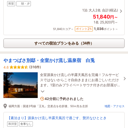
和室
朝・夕
1泊
大人2名
合計(税込)
51,840
円～
1名
25,920円～
1,036
2
ポイント
%
51,840
スコア～
ポイント～
すべての宿泊プランをみる（34件）
やまつばさ別邸・全室かけ流し温泉宿 白兎
(316件)
4.6
全室源泉かけ流しの半露天風呂を完備！フルサービ
スではないからこそ自由きままにお過ごしいただけ
ます。1室のみプライベートサウナ付きのお部屋があ
ります。（別途料金かかります。）
1名がこの宿を見ています
42分前に予約されました
福岡方面：国道3号線「王丸」交差点を右折後、50ｍ先を左折
地図・アクセス
【素泊まり】源泉かけ流し半露天風呂で過ごす、贅沢なひととき
和洋室
食事なし