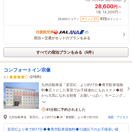
28,600
円～
1名
14,300円～
572
2
ポイント
%
28,600
スコア～
ポイント～
往復航空券
の
宿泊＋交通がセットのプランをみる
すべての宿泊プランをみる（6件）
コンフォートイン宗像
(216件)
4.1
九州自動車道「若宮IC」より約17分◆青空駐車場無
料◆広々とした客室でお子様連れにもおススメ◆朝
から元気になれる朝食「お腹いっぱい」モーニング
◆12歳まで添い寝無料
1名がこの宿を見ています
41分前に予約されました
九州自動車道「若宮IC」より約17分◆JR「東郷駅」より車で約10分
地図・アクセス
若宮ICより車で約17分◆◆青空駐車場無料◆12歳以下のお子様添い寝