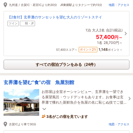
九州道 / 古賀IC・若宮ICより約30分 JR東郷駅よりタクシーで約15分
地図・アクセス
【2食付】玄界灘のサンセットを望む大人のリゾートステイ
ツイン
朝・夕
1泊
大人2名
合計(税込)
57,400
円～
1名
28,700円～
1,148
2
ポイント
%
57,400
スコア～
ポイント～
すべての宿泊プランをみる（24件）
玄界灘を望む”食”の宿 魚屋別館
お部屋は全室オーシャンビュー、玄界灘を一望でき
る展望風呂・ウッドデッキもあります。お食事は玄
界灘で獲れた新鮮魚介を魚屋の名に恥じぬ技でご提
供いたします。旬のあなごをご賞味ください。
3名がこの宿を見ています
古賀ICより車で30分
地図・アクセス