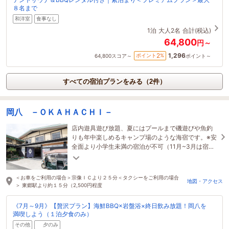
８名まで
和洋室
食事なし
1泊
大人2名
合計(税込)
64,800
円～
1,296
2
ポイント
%
64,800
スコア～
ポイント～
すべての宿泊プランをみる（2件）
岡八 －ＯＫＡＨＡＣＨＩ－
店内遊具遊び放題、夏にはプールまで磯遊びや魚釣
りも年中楽しめるキャンプ場のような海宿です。※安
全面より小学生未満の宿泊が不可（11月~3月は宿泊
可）※前日以降お電話のみとなります。
＜お車をご利用の場合＞宗像ＩＣより２５分＜タクシーをご利用の場合
地図・アクセス
＞ 東郷駅より約１５分（2,500円程度
《7月～9月》【贅沢プラン】海鮮BBQ×岩盤浴×終日飲み放題！岡八を
満喫しよう（１泊夕食のみ）
その他
夕のみ