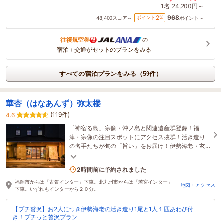
1名
24,200円～
968
2
ポイント
%
48,400
スコア～
ポイント～
往復航空券
の
宿泊＋交通がセットのプランをみる
すべての宿泊プランをみる（59件）
華杏（はなあんず）弥太楼
(119件)
4.6
「神宿る島」宗像・沖ノ島と関連遺産群登録！福
津・宗像の注目スポットにアクセス抜群！活き造り
の名手たちが旬の「旨い」をお届け！伊勢海老・玄
海イカ・真鯛など、海の恵みを「個室」でゆっくり
1名がこの宿を見ています
舌鼓。
2時間前に予約されました
福岡市からは「古賀インター」下車。北九州市からは「若宮インター」
地図・アクセス
下車。いずれもインターから２０分。
【プチ贅沢】お2人につき伊勢海老の活き造り1尾と1人１匹あわび付
き！プチっと贅沢プラン