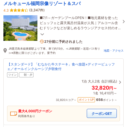
メルキュール福岡宗像リゾート＆スパ
(3,347件)
4.3
■7/1～ガーデンプールOPEN！■地元素材を使った
ビュッフェと露天風呂付温泉が人気｜アルコール含
むドリンクなどが楽しめるラウンジアクセス付のオ
ールインクルーシブホテル
15名がこの宿を見ています
27分前に予約されました
JR鹿児島本線東郷駅より下車、車で約15分。≪JR東郷駅～送迎バス有り
地図・アクセス
≫※席数に限りがございます。要予約
【スタンダード】「むなかた牛ステーキ」食べ放題×ディナービュッフ
ェ／オールインクルーシブ夕朝食付
ツイン
朝・夕
1泊
大人2名
合計(税込)
32,820
円～
1名
16,410円～
656
ポイントUP
32,820
スコア～
ポイント～
最大
4,000
円クーポン
クーポンGET
利用条件あり