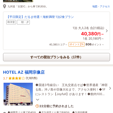
九州道「古賀IC」から車で約30分。
地図・アクセス
【平日限定】だるま特選！海鮮満喫 1泊2食プラン
和洋室
朝・夕
1泊
大人2名
合計(税込)
40,380
円～
1名
20,190円～
806
2
ポイント
%
40,380
スコア～
ポイント～
すべての宿泊プランをみる（17件）
HOTEL AZ 福岡宗像店
(1,161件)
3.7
◆国道3号線沿い 王丸交差点そば◆世界遺産「神宿
る島」沖ノ島や宗像大社まで、アクセス便利！◆1F
にレストラン【Joyfull】があります！◆館内100均
コーナー◆コンビニまで徒歩約5分
2名がこの宿を見ています
22分前に予約されました
◆福岡市より車で約40分 ◆北九州市より車で約60分 ◆九州自動車