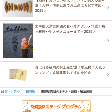
ウィークリーイン二日市
長し、更に濃く甘い実になってます。 好評だった冷やし氷が付きま
選！天神・博多近郊でお土産にもおすすめ＜
HOTEL CULTIA 太宰府
す。冷やすとパリッと食感＆甘さがUPします！ 「摘み取り」プランも
ルートイングランティア福岡宮若－脇田温泉－
2025＞
あります（HP予約）。夏限定・高級お土産として喜ばれると思います
よ♪ 去年から始めた大粒ブラックベリー＆ラズベリーが好評でしたので
HOTEL CULTIA 太宰府
ルートイングランティア福岡宮若－脇田温泉－
栽培エリアを拡大しました。 ブルーベリー狩りと一緒に楽しめます。
大丸別荘
太宰府天満宮周辺の食べ歩きグルメ11選！梅
（数量限定）
ヶ枝餅や明太子メニューまで＜2025＞
おすすめの観光スポットガイドを見る
大丸別荘
プラザホテル直方
喜ばれる福岡のお土産27選！地元民「人気ラ
ンキング」＆編集部おすすめを紹介
宿・ホテル
福岡県
東郷駅周辺のホテル・旅館・宿泊施設