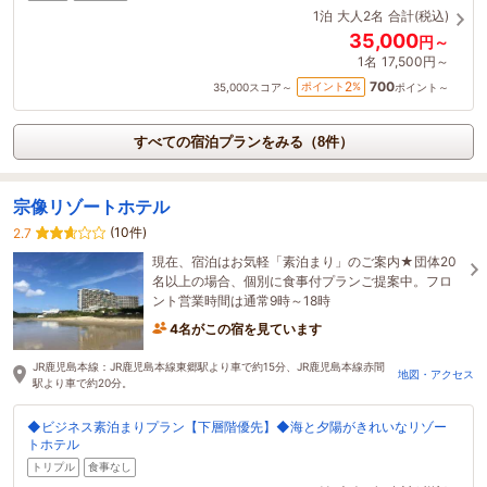
1泊
大人2名
合計(税込)
35,000
円～
1名
17,500円～
700
2
ポイント
%
35,000
スコア～
ポイント～
すべての宿泊プランをみる（8件）
宗像リゾートホテル
(10件)
2.7
現在、宿泊はお気軽「素泊まり」のご案内★団体20
名以上の場合、個別に食事付プランご提案中。フロ
ント営業時間は通常9時～18時
4名がこの宿を見ています
JR鹿児島本線：JR鹿児島本線東郷駅より車で約15分、JR鹿児島本線赤間
地図・アクセス
駅より車で約20分。
◆ビジネス素泊まりプラン【下層階優先】◆海と夕陽がきれいなリゾー
トホテル
トリプル
食事なし