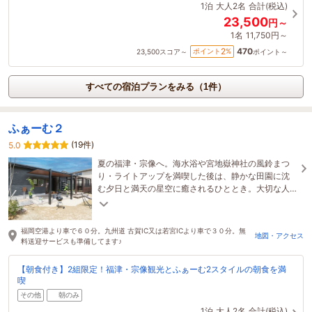
1泊
大人2名
合計(税込)
23,500
円～
1名
11,750円～
470
2
ポイント
%
23,500
スコア～
ポイント～
すべての宿泊プランをみる（1件）
ふぁーむ２
(19件)
5.0
夏の福津・宗像へ。海水浴や宮地嶽神社の風鈴まつ
り・ライトアップを満喫した後は、静かな田園に沈
む夕日と満天の星空に癒されるひととき。大切な人
と夏の思い出をふぁーむ2で。
福岡空港より車で６０分。九州道 古賀IC又は若宮ICより車で３０分。無
地図・アクセス
料送迎サービスも準備してます♪
【朝食付き】2組限定！福津・宗像観光とふぁーむ2スタイルの朝食を満
喫
その他
朝のみ
1泊
大人2名
合計(税込)