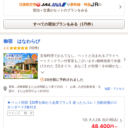
往復航空券
や
新幹線・特急
の
宿泊＋交通がセットのプランをみる
すべての宿泊プランをみる（175件）
御宿 はなわらび
(10件)
4.8
玄海料理でおもてなし。ペットと泊まれるプライベ
ートドックラン付客室もございます♪鐘崎漁港で水揚
げされた【活きイカ、あなご】が自慢！きめ細かな
おもてなしにご満足頂いております。
4名がこの宿を見ています
20分前に予約されました
電車…JR東郷駅または赤間駅より車で20分 / お車…九州自動車道・古
地図・アクセス
賀IC、または若宮ICより約30分
★ペット同宿【四季を味わう会席プラン】迷ったらコレ！当館自慢のス
タンダード2食付き
ツイン
朝・夕
1泊
大人2名
合計(税込)
48,400
円～