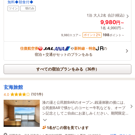
無料◆朝食付◆
ツイン
朝のみ
1泊
大人2名
合計(税込)
9,980
円～
1名
4,990円～
198
2
ポイント
%
9,980
スコア～
ポイント～
往復航空券
や
新幹線・特急
の
宿泊＋交通がセットのプランをみる
すべての宿泊プランをみる（36件）
玄海旅館
(101件)
4.0
湊の湯と公民館BARのオープン..銭湯体験の後には、
公民館BARで懐かしのコーヒー牛乳などを、オープ
ン記念としてご自由にお楽しみください。期間限定
の地元漁師とのコラボプランも人気です！
1名がこの宿を見ています