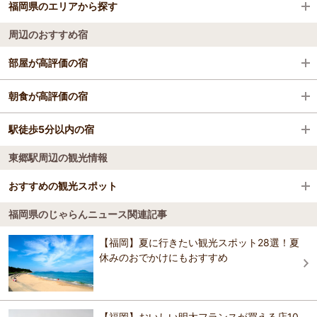
福岡県のエリアから探す
直方駅
みずほPayPayドーム福岡
福岡空港
周辺のおすすめ宿
博多南駅
博多駅
北九州空港
福岡市（博多駅周辺・天神周辺）
部屋が高評価の宿
篠栗駅
福岡タワー
佐賀空港（有明佐賀空港）
久留米・原鶴・筑後川
杜の七種
朝食が高評価の宿
赤間駅
天神地下街
北九州
杜の七種
駅徒歩5分以内の宿
ＡＯ太宰府
海老津駅
大濠公園
太宰府・宗像
東郷駅周辺の観光情報
バジェットホテル博多南
太宰府天然温泉「みかさの湯」 ルートイングラン
福間駅
マリンワールド海の中道
柳川・八女・筑後
ウィークリーイン二日市
ティア太宰府
おすすめの観光スポット
二日市グリーンホテル
古賀駅
櫛田神社
糸島・前原
国民宿舎 マリンテラスあしや
福岡県のじゃらんニュース関連記事
国民宿舎 マリンテラスあしや
ブルーベリーランドシャフト
4.8
春日駅
博多座
【福岡】夏に行きたい観光スポット28選！夏
ＡＯ太宰府
湯めぐりの宿楠水閣
『本物のブルーベリーを食べて貰いたい！』その想いを込めて、ブル
休みのおでかけにもおすすめ
湯めぐりの宿楠水閣
ーベリーを栽培しています。水（天然水）とこだわりの肥料、そして
マリンメッセ福岡
特殊な栽培と技術で育てたブルーベリーは、多くの方に「大っき～
ＳＯＮＩＣ ＡＰＡＲＴＭＥＮＴ ＨＯＴＥＬ
ぃ、甘～ぃ」と喜んで頂いてます。 オススメは５～６月のハイブッシ
大観荘
HOTEL CULTIA 太宰府
ュ系（糖度：Brix14～）で、市販されない大粒で甘いブルーベリーを食
べ比べして楽しめます。 暑さ増す７～８月もブルーベリーは元気に成
【福岡】おいしい明太フランスが買える店10