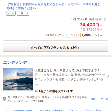
【2食付き】貸切宿から絶景を眺めながら手ぶらでBBQ！大島の新鮮な
食材をご堪能ください
その他
朝・夕
1泊
大人2名
合計(税込)
74,400
円～
1名
37,200円～
1,488
2
ポイント
%
74,400
スコア～
ポイント～
すべての宿泊プランをみる（2件）
エンデメンデ
人数課金なし(最大８名様まで) 海まで徒歩まで２
分！フェリー乗り場徒歩７分! 離島でBBQやビーチで
サウナレンタルも可能！小さな子供やペットがいる
ご家庭で周りに気兼ねなく宿泊されたい方に必見！
1名がこの宿を見ています
海まで徒歩２分の離島貸別荘！渡船ターミナルより徒歩７分！海を眺め
地図・アクセス
ながらBBQやテントサウナもOK！
テントサウナ＆BBQレンタル付き｜素泊まり＜プレミアムプラン＞最大