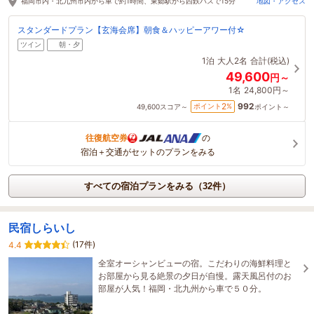
福岡市内・北九州市内から車で約1時間、東郷駅から西鉄バスで15分
地図・アクセス
スタンダードプラン【玄海会席】朝食＆ハッピーアワー付☆
ツイン
朝・夕
1泊
大人2名
合計(税込)
49,600
円～
1名
24,800円～
992
2
ポイント
%
49,600
スコア～
ポイント～
往復航空券
の
宿泊＋交通がセットのプランをみる
すべての宿泊プランをみる（32件）
民宿しらいし
(17件)
4.4
全室オーシャンビューの宿。こだわりの海鮮料理と
お部屋から見る絶景の夕日が自慢。露天風呂付のお
部屋が人気！福岡・北九州から車で５０分。