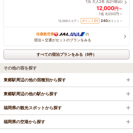
1泊
大人2名
合計(税込)
12,000
円～
1名
6,000円～
240
2
ポイント
%
12,000
スコア～
ポイント～
往復航空券
の
宿泊＋交通がセットのプランをみる
すべての宿泊プランをみる（8件）
その他の宿を探す
東郷駅周辺の他の宿種別から探す
東郷駅周辺の他の駅から探す
ビジネスホテル
福岡県の観光スポットから探す
旅館
太宰府駅
福岡県の空港から探す
格安ホテル
二日市駅
キャナルシティ博多