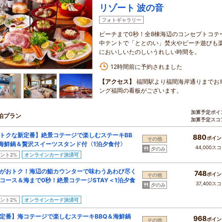
リゾート 波の音
フォトギャラリー
ビーチまで0秒！全8棟海辺のコンセプトコテ
中テントで「ととのい」焚火やビーチ遊びも
においしいたのしいうれしい時間を。
12時間前に予約されました
【アクセス】
福間駅より福間海岸通りまでお
ング福岡の看板がございます。
加算予定ポイ
泊プラン
加算予定スコ
トクな新定番】絶景コテージで楽しむステーキBB
880
ポイン
その他
海鮮鍋＆贅沢スイーツスタンド付〈1泊夕食付〉
44,000ス
夕のみ
ント2%
オンラインカード決済可
がおトク！海辺の鮨カウンターで味わうあわび尽く
748
ポイン
その他
コース＆海まで0秒！絶景コテージSTAY＜1泊夕食
37,400ス
夕のみ
ント2%
オンラインカード決済可
定番】海コテージで楽しむステーキBBQ＆海鮮鍋
968
ポイン
その他