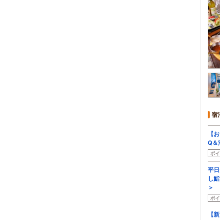
宿
【お
Q＆
ポイ
平日
し鮨
＞
ポイ
【新