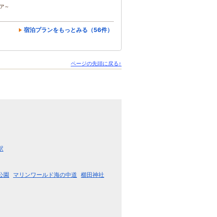
コア～
宿泊プランをもっとみる（56件）
ページの先頭に戻る↑
駅
公園
マリンワールド海の中道
櫛田神社