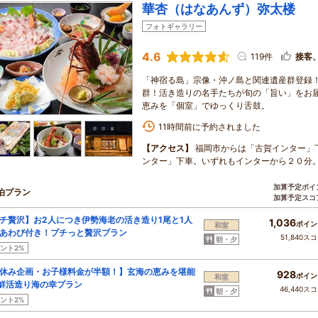
華杏（はなあんず）弥太楼
フォトギャラリー
4.6
119件
接客
「神宿る島」宗像・沖ノ島と関連遺産群登録
群！活き造りの名手たちが旬の「旨い」をお
恵みを「個室」でゆっくり舌鼓。
11時間前に予約されました
【アクセス】
福岡市からは「古賀インター」
ンター」下車。いずれもインターから２０分
加算予定ポイ
泊プラン
加算予定スコ
チ贅沢】お2人につき伊勢海老の活き造り1尾と1人
1,036
ポイン
和室
あわび付き！プチっと贅沢プラン
51,840ス
朝・夕
ント2%
休み企画・お子様料金が半額！】玄海の恵みを堪能
928
ポイン
和室
新鮮活造り海の幸プラン
46,440ス
朝・夕
ント2%