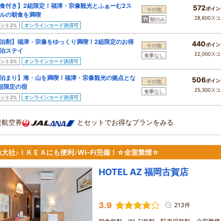
食付き】2組限定！福津・宗像観光とふぁーむ2ス
572
ポイン
その他
ルの朝食を満喫
28,600ス
朝のみ
ント2%
オンラインカード決済可
泊割】福津・宗像をゆっくり満喫！2組限定のお得
440
ポイン
その他
泊ステイ
22,000ス
食事なし
ント2%
オンラインカード決済可
泊まり】海・山を満喫！福津・宗像観光の拠点とな
506
ポイン
その他
組限定の宿
25,300ス
食事なし
ント2%
オンラインカード決済可
復航空券
とセットでお得なプランをみる
大社♪ＩＫＥＡにも便利♪Wi-Fi完備！☆全室禁煙☆
HOTEL AZ 福岡古賀店
3.9
213件