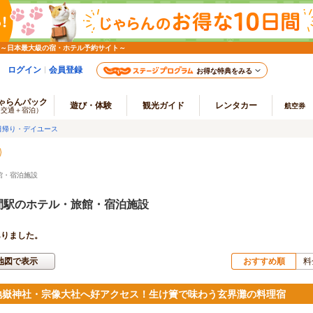
 ～日本最大級の宿・ホテル予約サイト～
ログイン
会員登録
お得な特典をみる
ゃらんパック
遊び・体験
観光ガイド
レンタカー
航空券
（交通＋宿泊）
日帰り・デイユース
館・宿泊施設
間駅のホテル・旅館・宿泊施設
ありました。
地図で表示
おすすめ順
料
地嶽神社・宗像大社へ好アクセス！生け簀で味わう玄界灘の料理宿