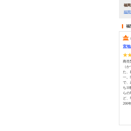
福岡
福岡
福
宮地
商売
（か
た、
一。
で、
ち1
らの
ど、
200