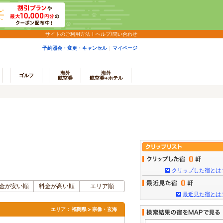
サイトのご利用方法
ヘルプ/問い合わせ
予約照会・変更・キャンセル
マイページ
海外
海外
ゴルフ
航空券
航空券+ホテル
0
クリップした宿とは
0
金が安い順
料金が高い順
エリア順
最近見た宿とは
エリア：
福岡県 > 宗像・玄海