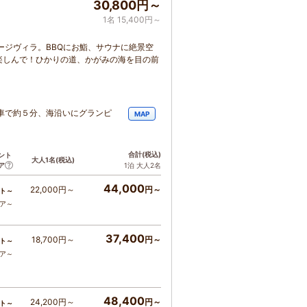
30,800円～
1名 15,400円～
ージヴィラ。BBQにお鮨、サウナに絶景空
楽しんで！ひかりの道、かがみの海を目の前
車で約５分、海沿いにグランピ
MAP
合計
(税込)
ント
大人1名
(税込)
ア
1泊 大人2名
44,000
22,000円～
円～
ト～
コア～
37,400
18,700円～
円～
ト～
コア～
48,400
24,200円～
円～
ト～