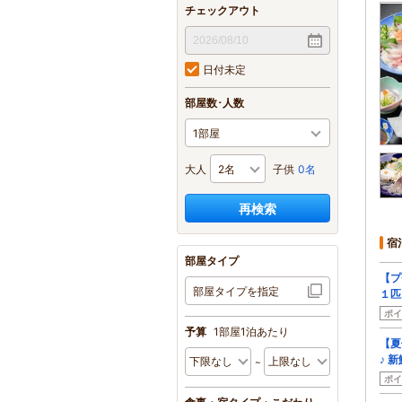
チェックアウト
日付未定
部屋数･人数
大人
子供
0名
再検索
宿
部屋タイプ
【プ
部屋タイプを指定
１匹
ポイ
予算
1部屋1泊あたり
【夏
♪ 
ポイ