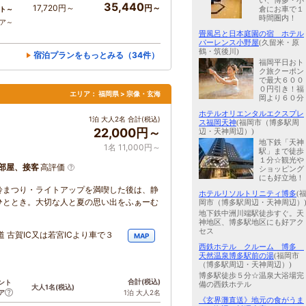
い、博多・小
35,440
17,720円～
円～
倉にお車で１
ト～
時間圏内！
コア～
畳風呂と日本庭園の宿 ホテル
パーレンス小野屋
(久留米・原
鶴・筑後川)
宿泊プランをもっとみる（34件）
福岡平日おト
ク旅クーポン
で最大６００
０円引き！福
エリア：
福岡県 > 宗像・玄海
岡より６０分
ホテルオリエンタルエクスプレ
1泊 大人2名 合計(税込)
ス福岡天神
(福岡市（博多駅周
22,000円～
辺・天神周辺）)
地下鉄「天神
1名 11,000円～
駅」まで徒歩
１分☆観光や
部屋、接客
高評価
ショッピング
にも好立地！
鈴まつり・ライトアップを満喫した後は、静
ホテルリソルトリニティ博多
(
ひととき。大切な人と夏の思い出をふぁーむ
岡市（博多駅周辺・天神周辺）
地下鉄中洲川端駅徒歩すぐ。天
神地区、博多駅地区にも好アク
セス
 古賀IC又は若宮ICより車で３
MAP
西鉄ホテル クルーム 博多
天然温泉博多駅前の湯
(福岡市
（博多駅周辺・天神周辺）)
博多駅徒歩５分☆温泉大浴場完
合計
(税込)
ント
備の西鉄ホテル
大人1名
(税込)
ア
1泊 大人2名
《玄界灘直送》地元の食がうま