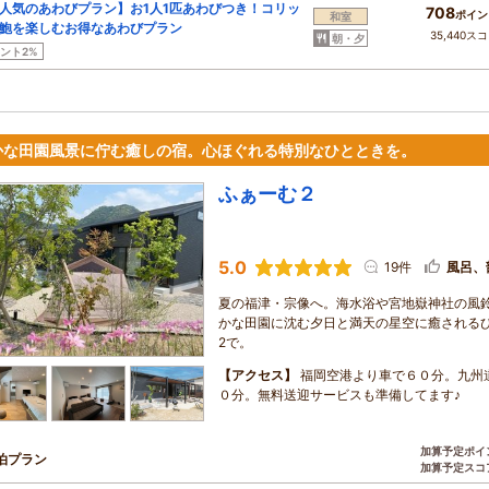
人気のあわびプラン】お1人1匹あわびつき！コリッ
708
ポイン
和室
鮑を楽しむお得なあわびプラン
35,440ス
朝・夕
ント2%
かな田園風景に佇む癒しの宿。心ほぐれる特別なひとときを。
ふぁーむ２
5.0
19件
風呂、
夏の福津・宗像へ。海水浴や宮地嶽神社の風
かな田園に沈む夕日と満天の星空に癒される
2で。
【アクセス】
福岡空港より車で６０分。九州道
０分。無料送迎サービスも準備してます♪
加算予定ポイ
泊プラン
加算予定スコ