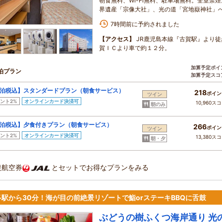
朝食無料、Wi-Fi無料、駐車場無料。全室禁煙
界遺産「宗像大社」、光の道「宮地嶽神社」
7時間前に予約されました
【アクセス】
JR鹿児島本線『古賀駅』より
賀ＩＣより車で約１２分。
加算予定ポイ
泊プラン
加算予定スコ
泊税込】スタンダードプラン（朝食サービス）
218
ポイン
ツイン
ント2%
オンラインカード決済可
10,960ス
朝のみ
泊税込】夕食付きプラン（朝食サービス）
266
ポイン
ツイン
ント2%
オンラインカード決済可
13,380ス
朝・夕
復航空券
とセットでお得なプランをみる
多駅から30分！海が目の前絶景リゾートで鮨orステーキBBQに舌鼓
ぶどうの樹ふくつ海岸通り 光