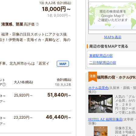
1泊 大人2名 合計(税込)
18,000円～
1名 9,000円～
、清潔感、部屋
高評価
！福津・宗像の注目スポットにアクセス抜
MAPを表示
届け！伊勢海老・玄海イカ・真鯛など、海の
東郷駅周辺の宿
二日市駅周辺の宿
下車。北九州市からは「若宮イ
MAP
。
福岡県の宿・ホテル[PR
合計
(税込)
ント
大人1名
(税込)
ア
1泊 大人2名
ホテル花景色
(久留米・原鶴・
後川)
51,840
25,920円～
円～
ト～
人気の「グル
メ会席」がの
コア～
９，２８０
円！宿クーポ
ンで更にお得
46,440
23,220円～
円～
ト～
HOTEL AZ 福岡宗像店
(太宰府
宗像)
コア～
宗像市王丸、
国道３号線沿