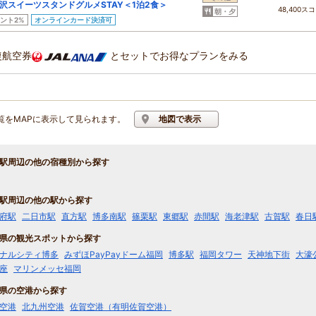
沢スイーツスタンドグルメSTAY＜1泊2食＞
48,400ス
朝・夕
ント2%
オンラインカード決済可
復航空券
とセットでお得なプランをみる
覧をMAPに表示して見られます。
地図で表示
駅周辺の他の宿種別から探す
駅周辺の他の駅から探す
府駅
二日市駅
直方駅
博多南駅
篠栗駅
東郷駅
赤間駅
海老津駅
古賀駅
春日
県の観光スポットから探す
ナルシティ博多
みずほPayPayドーム福岡
博多駅
福岡タワー
天神地下街
大濠
座
マリンメッセ福岡
県の空港から探す
空港
北九州空港
佐賀空港（有明佐賀空港）