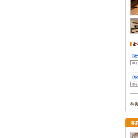
宿
【宿
ポイ
【宿
ポイ
往
博