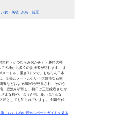
・八女・筑後
糸島・前原
村大神（かつむらおおかみ）・勝頼大神
て各地から多くの参拝者が訪れます。 ま
.6メートル、重さ3トンで、もちろん日本
は、全長23メートルという大規模な石室
玉などおよそ300点が発見され、そのう
豊穣・豊漁を祈願し、初日は王朝絵巻さなが
まざまな桜や、ほうき桃、藤、ぼたんな
の名所としても知られています。 創建年代
宗像 おすすめの観光スポットガイドを見る