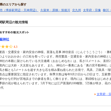
県のエリアから探す
市（博多駅周辺・天神周辺）
久留米・原鶴・筑後川
北九州
太宰府・宗像
柳川
間駅周辺の観光情報
嶽神社
4.3
繁昌・交通安全・家内安全の神様。菖蒲も見事 神功皇后（じんぐうこうごう）・勝
つよりおおかみ）の三柱を祭っています。商売繁昌・交通安全・家内安全の神様とし
神社の本殿に架けられている大注連縄（おおしめなわ）は、長さ11メートル、直径2
境内には大鈴・大太鼓もあります。 また、神社の一番奥にある「奥の宮不動神社」
高さ幅とも5メートルを超す大きな石を積み重ね造られた古墳で、馬具、刀装具・瑠璃
0数点は重要国宝に指定されています。秋季大祭は毎年9月21日から23日まで。五穀
華やかな行列が宮地浜までの参道を美しく飾ります。境内には、寒緋桜をはじめさ
季節の花が植えられています。5月下旬には江戸菖蒲約100種類、5万株が咲き、花
年代
太宰府・