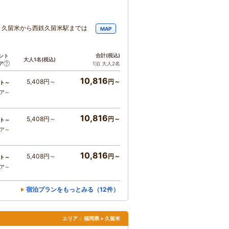
Ｒ久留米から西鉄久留米駅までは
MAP
合計
(税込)
ント
大人1名
(税込)
ア
1泊 大人2名
10,816
5,408円～
円～
ト～
コア～
10,816
5,408円～
円～
ト～
コア～
10,816
5,408円～
円～
ト～
コア～
宿泊プランをもっとみる（12件）
エリア：
福岡県 > 久留米