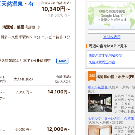
【天然温泉・有
1泊 大人2名 合計(税込)
10,340円～
1名 5,170円～
、清潔感、部屋
高評価
R)博多～久留米駅約２０分 コンビニ徒歩３分
MAPを表示
西鉄久留米駅周辺の宿
R久留米駅より車で3分●福岡空
MAP
久留米駅周辺の宿
福岡県の宿・ホテル[PR
合計
(税込)
ント
大人1名
(税込)
ア
1泊 大人2名
ホテル花景色
(久留米・原鶴・
14,100
後川)
7,050円～
円～
ト～
人気の「グル
コア～
メ会席」がの
９，２８０
円！宿クーポ
ンで更にお得
ホテルマリターレ創世 久留米
(久留米・原鶴・筑後川)
全室ジャグジ
12,000
6,000円～
円～
ト～
ー付き！朝食