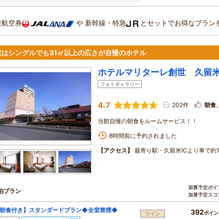
復航空券
や
新幹線・特急
とセットでお得なプラン
室はシングルでも31㎡以上の広さが自慢のホテル
ホテルマリターレ創世 久留
フォトギャラリー
4.7
202件
朝食
当館自慢の朝食をルームサービス！！
8時間前に予約されました
【アクセス】
最寄り駅・久留米ICより車で約
加算予定ポイ
泊プラン
加算予定スコ
朝食付き】スタンダードプラン◆全室禁煙◆
392
ポイン
ツイン