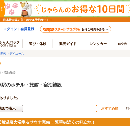
 ～日本最大級の宿・ホテル予約サイト～
ログイン
会員登録
お得な特典をみる
ゃらんパック
遊び・体験
観光ガイド
レンタカー
航空券
（交通＋宿泊）
日帰り・デイユース
館・宿泊施設
原駅のホテル・旅館・宿泊施設
ありました。
地図で表示
おすすめ順
料
天然温泉大浴場＆サウナ完備！ 繁華街近くの好立地！