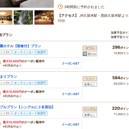
3時間前に予約されました
【アクセス】
JR久留米駅・西鉄久留米駅より
10分
加算予定ポイ
泊プラン
加算予定スコ
園ホテル【朝食付】プラン
296
ポイン
ダブル
ント2%
オンラインカード決済可
14,800ス
朝のみ
最大15,000円
のクーポン配布中
クーポンGET
※利用条件あり
まりプラン
584
ポイン
ツイン
ント2%
オンラインカード決済可
29,200ス
食事なし
最大15,000円
のクーポン配布中
クーポンGET
※利用条件あり
プルプラン【シングルに２名宿泊】
220
ポイン
シングル
ント2%
オンラインカード決済可
11,000ス
食事なし
最大15,000円
のクーポン配布中
クーポンGET
※利用条件あり