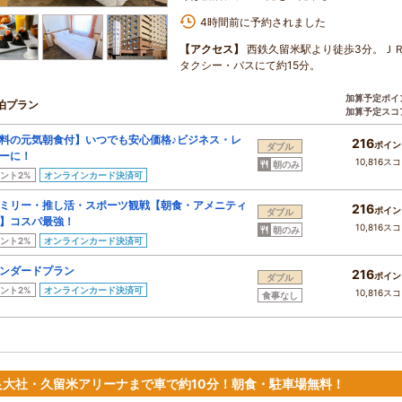
4時間前に予約されました
【アクセス】
西鉄久留米駅より徒歩3分。Ｊ
タクシー・バスにて約15分。
加算予定ポイ
泊プラン
加算予定スコ
料の元気朝食付】いつでも安心価格♪ビジネス・レ
216
ポイン
ダブル
ーに！
10,816ス
朝のみ
ント2%
オンラインカード決済可
ミリー・推し活・スポーツ観戦【朝食・アメニティ
216
ポイン
ダブル
】コスパ最強！
10,816ス
朝のみ
ント2%
オンラインカード決済可
ンダードプラン
216
ポイン
ダブル
ント2%
オンラインカード決済可
10,816ス
食事なし
良大社・久留米アリーナまで車で約10分！朝食・駐車場無料！