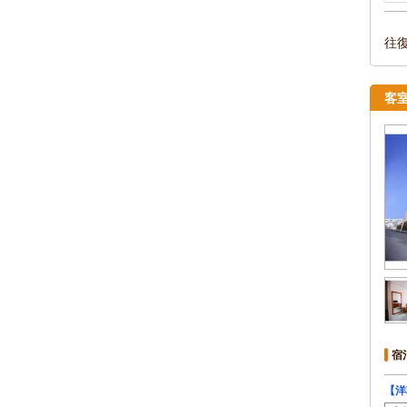
往
客
宿
【洋