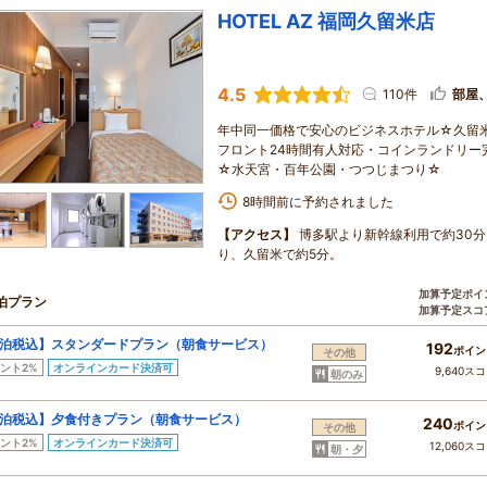
HOTEL AZ 福岡久留米店
4.5
110件
部屋
年中同一価格で安心のビジネスホテル☆久留米
フロント24時間有人対応・コインランドリー
☆水天宮・百年公園・つつじまつり☆
8時間前に予約されました
【アクセス】
博多駅より新幹線利用で約30分
り、久留米で約5分。
加算予定ポイ
泊プラン
加算予定スコ
泊税込】スタンダードプラン（朝食サービス）
192
ポイン
その他
ント2%
オンラインカード決済可
9,640ス
朝のみ
泊税込】夕食付きプラン（朝食サービス）
240
ポイン
その他
ント2%
オンラインカード決済可
12,060ス
朝・夕