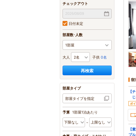
チェックアウト
日付未定
部屋数･人数
大人
子供
0名
再検索
宿
部屋タイプ
【チ
じ
部屋タイプを指定
ポイ
予算
1部屋1泊あたり
【素
プル