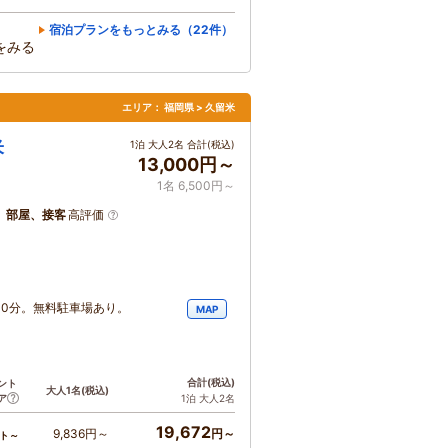
宿泊プランをもっとみる（22件）
をみる
エリア：
福岡県 > 久留米
米
1泊 大人2名 合計(税込)
13,000円～
1名 6,500円～
、部屋、接客
高評価
10分。無料駐車場あり。
MAP
合計
(税込)
ント
大人1名
(税込)
ア
1泊 大人2名
19,672
9,836円～
円～
ト～