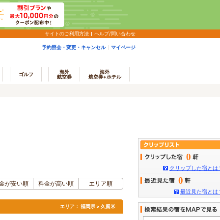
サイトのご利用方法
ヘルプ/問い合わせ
予約照会・変更・キャンセル
マイページ
海外
海外
ゴルフ
航空券
航空券+ホテル
0
クリップした宿とは
0
金が安い順
料金が高い順
エリア順
最近見た宿とは
エリア：
福岡県 > 久留米