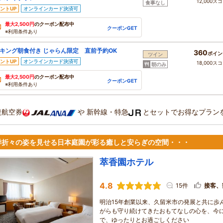
12,000ス
食事なし
ントUP
オンラインカード決済可
最大2,500円
のクーポン配布中
クーポンGET
※利用条件あり
キング朝食付き じゃらん限定 直前予約OK
360
ポイン
ツイン
ントUP
オンラインカード決済可
18,000ス
朝のみ
最大2,500円
のクーポン配布中
クーポンGET
※利用条件あり
復航空券
や
新幹線・特急
とセットでお得なプラン
季折々の姿を見せる日本庭園が彩る癒しと安らぎの空間・・・
萃香園ホテル
4.8
15件
接客、
明治15年創業以来、久留米市の発展と共に歩
がらも守り続けてきたおもてなしの心を、今
で、ゆったりとお過ごしください