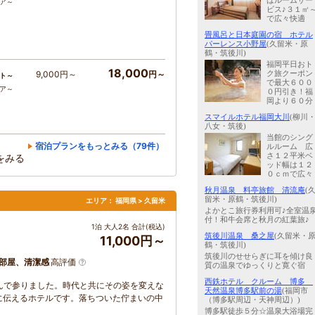
はルームサー
コア～
ビス♪３１㎡
で広々快適
畳風呂と日本庭園の宿 ホテル
パーレンス小野屋
(久留米・原
鶴・筑後川)
福岡平日おト
18,000
ク旅クーポン
9,000円～
円～
ト～
で最大６００
コア～
０円引き！福
岡より６０分
スマイルホテル福岡大川
(柳川
八女・筑後)
当館のシング
宿泊プランをもっとみる（79件）
ルルーム 広
さ１２平米ベ
をみる
ッド幅は１２
０ｃｍで広々
秋月温泉 料亭旅館 清流庵
(
留米・原鶴・筑後川)
エリア：
福岡県 > 久留米
よかとこ旅行券利用可♪全室温
付！和牛会席と秋月の紅葉旅♪
1泊 大人2名 合計(税込)
筑後川温泉 桑之屋
(久留米・
11,000円～
鶴・筑後川)
筑後川のせせらぎに耳を傾け良
部屋、清潔感
高評価
質の温泉でゆっくりと寛ぐ宿
西鉄ホテル クルーム 博多
んで参りました。時代と共にその姿を変えな
天然温泉博多駅前の湯
(福岡市
に伝えるホテルです。落ちついた佇まいの中
（博多駅周辺・天神周辺）)
博多駅徒歩５分☆温泉大浴場完