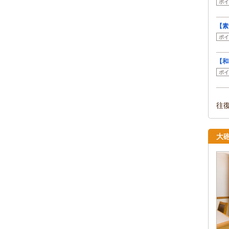
ポイ
【素
ポイ
【和
ポイ
往
大