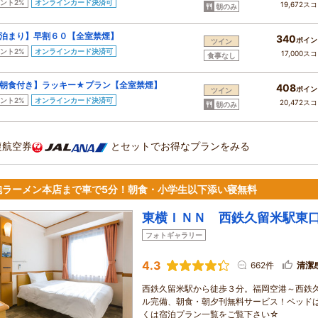
ント2%
オンラインカード決済可
19,672ス
朝のみ
泊まり】早割６０【全室禁煙】
340
ポイン
ツイン
ント2%
オンラインカード決済可
17,000ス
食事なし
朝食付き】ラッキー★プラン【全室禁煙】
408
ポイン
ツイン
ント2%
オンラインカード決済可
20,472ス
朝のみ
復航空券
とセットでお得なプランをみる
砲ラーメン本店まで車で5分！朝食・小学生以下添い寝無料
東横ＩＮＮ 西鉄久留米駅東
フォトギャラリー
4.3
662件
清潔
西鉄久留米駅から徒歩３分。福岡空港～西鉄
ル完備、朝食・朝夕刊無料サービス！ベッド
くは宿泊プラン一覧をご覧下さい☆