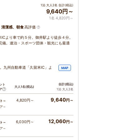
1泊 大人2名 合計(税込)
9,640円～
1名 4,820円～
、清潔感、朝食
高評価
ICより車で約５分。御井駅より徒歩４分。
完備。連泊・スポーツ団体・観光にも最適
。九州自動車道「久留米IC」よ
MAP
合計
(税込)
ント
大人1名
(税込)
ア
1泊 大人2名
9,640
4,820円～
円～
ト～
コア～
12,060
6,030円～
円～
ト～
コア～