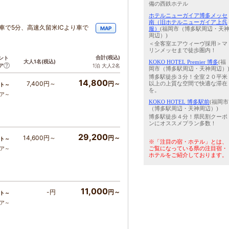
備の西鉄ホテル
ホテルニューガイア博多メッセ
南（旧ホテルニューガイア上呉
車で5分、高速久留米ICより車で
MAP
服）
(福岡市（博多駅周辺・天
周辺）)
＜全客室エアウィーヴ採用＞マ
リンメッセまで徒歩圏内！
合計
(税込)
ント
大人1名
(税込)
KOKO HOTEL Premier 博多
(福
ア
1泊 大人2名
岡市（博多駅周辺・天神周辺）
博多駅徒歩３分！全室２０平米
14,800
7,400円～
円～
以上の上質な空間で快適な滞在
ト～
を。
コア～
KOKO HOTEL 博多駅前
(福岡市
（博多駅周辺・天神周辺）)
博多駅徒歩４分！県民割クーポ
ンにオススメプラン多数！
29,200
14,600円～
円～
ト～
※「注目の宿・ホテル」とは、
ご覧になっている県の注目宿・
コア～
ホテルをご紹介しております。
11,000
-円
円～
ト～
コア～