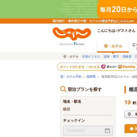
国内旅行・海外旅行や宿・ホテルの宿泊予約はじゃらんnet
こんにちは♪ゲストさん
じ
宿・ホテル
宿・ホテル
出張ビジネス
温泉・露天
高級宿
ポイントがたまる・つかえる
宿・ホテル予約
>
福岡県
>
櫛原駅周辺のホテル・旅
宿泊プランを探す
櫛
地名・駅名
19
軒
櫛原
チェックイン
◆