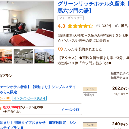
グリーンリッチホテル久留米
馬六ツ門の湯】
フォトギャラリー
4.3
332件
風呂
(西鉄電車)天神駅～久留米駅特急約３０分 (J
☆ビジネスや観光の拠点に最適☆
たった今予約されました
【アクセス】
●西鉄久留米駅より車で3分、J
港連絡バス停「六ツ門」徒歩3分●
加算予定ポイ
泊プラン
加算予定スコ
ェーンホテル特集】【素泊まり】シンプルステイ
282
ポイン
ツイン
ゃらん限定
14,100ス
食事なし
ントUP
オンラインカード決済可
最大2,500円
のクーポン配布中
クーポンGET
※利用条件あり
泊まり】 部屋タイプおまかせ ■室数限定 シン
240
ポイン
その他
ステイプラン■