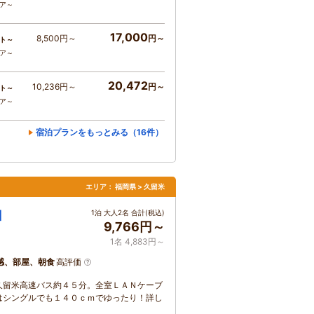
コア～
17,000
8,500円～
円～
ト～
コア～
20,472
10,236円～
円～
ト～
コア～
宿泊プランをもっとみる（16件）
エリア：
福岡県 > 久留米
口
1泊 大人2名 合計(税込)
9,766円～
1名 4,883円～
感、部屋、朝食
高評価
久留米高速バス約４５分。全室ＬＡＮケーブ
はシングルでも１４０ｃｍでゆったり！詳し