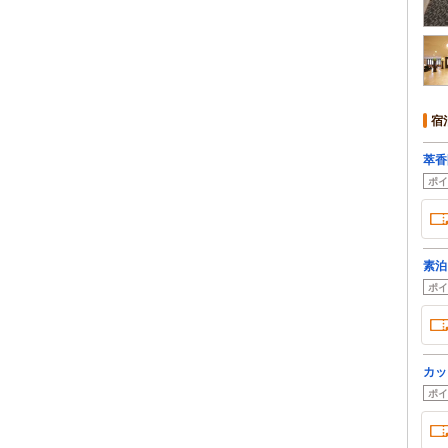
宿
萃香
ポイ
素泊
ポイ
カッ
ポイ