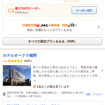
最大
700
円クーポン
クーポンGET
利用条件あり
往復航空券
や
新幹線・特急
の
宿泊＋交通がセットのプランをみる
すべての宿泊プランをみる（45件）
ホテルオークラ福岡
(86件)
4.6
色づく街並みと変わらぬおもてなし。博多伝統の趣
を感じさせる落ち着いたインテリアの客室をご準
備。街の景色とともに心安らぐひとときをどうぞ安
心してお過ごしくださいませ。
2名がこの宿を見ています
47分前に予約されました
福岡市営地下鉄 中洲川端駅より直結(6番出口）。 福岡空港から車で約1
地図・アクセス
5分。 ＪＲ博多駅から車で約5分。