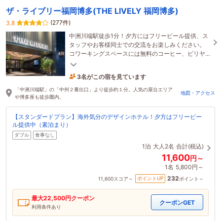
ザ・ライブリー福岡博多(THE LIVELY 福岡博多)
(277件)
3.8
中洲川端駅徒歩1分！夕方にはフリービール提供、ス
タッフやお客様同士での交流をお楽しみください。
コワーキングスペースには無料のコーヒー、ビリヤ
ード台もあるので仕事だけではなく息抜きの時間に
も！
3名がこの宿を見ています
1時間前に予約されました
「中洲川端駅」の「中州２番出口」より徒歩約１分。人気の屋台エリア
地図・アクセス
や博多座も徒歩圏内。
【スタンダードプラン】海外気分のデザインホテル！夕方はフリービー
ル提供中（素泊まり）
ダブル
食事なし
1泊
大人2名
合計(税込)
11,600
円～
1名
5,800円～
232
ポイントUP
11,600
スコア～
ポイント～
最大
22,500
円クーポン
クーポンGET
利用条件あり