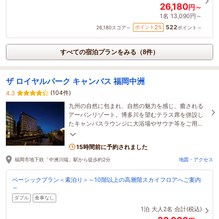
26,180
円～
1名
13,090円～
522
2
ポイント
%
26,180
スコア～
ポイント～
すべての宿泊プランをみる（8件）
ザ ロイヤルパーク キャンバス 福岡中洲
(104件)
4.3
九州の自然に包まれ、自然の魅力を感じ、癒される
アーバンリゾート。博多川を望むテラス席を併設し
たキャンバスラウンジに大浴場やサウナ等をご用
意。天神中心部にも近くビジネス・レジャーに便利
な立地
15時間前に予約されました
福岡市地下鉄「中洲川端」駅から徒歩約2分
地図・アクセス
ベーシックプラン＜素泊り＞～10階以上の高層階スカイフロアへご案内
～
ダブル
食事なし
1泊
大人2名
合計(税込)