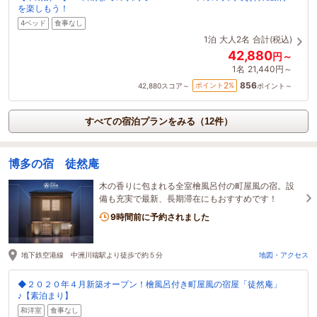
を楽しもう！
4ベッド
食事なし
1泊
大人2名
合計(税込)
42,880
円～
1名
21,440円～
856
2
ポイント
%
42,880
スコア～
ポイント～
すべての宿泊プランをみる（12件）
博多の宿 徒然庵
木の香りに包まれる全室檜風呂付の町屋風の宿。設
備も充実で最新、長期滞在にもおすすめです！
9時間前に予約されました
地下鉄空港線 中洲川端駅より徒歩で約５分
地図・アクセス
◆２０２０年４月新築オープン！檜風呂付き町屋風の宿屋「徒然庵」
♪【素泊まり】
和洋室
食事なし