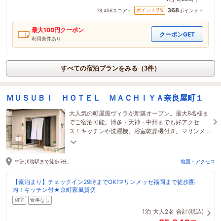
368
2
ポイント
%
18,456
スコア～
ポイント～
最大
100
円クーポン
クーポンGET
利用条件あり
すべての宿泊プランをみる（3件）
ＭＵＳＵＢＩ ＨＯＴＥＬ ＭＡＣＨＩＹＡ奈良屋町１
大人気の町屋風ヴィラが新築オープン。最大8名様ま
でご宿泊可能。博多・天神・中州までも好アクセ
ス！キッチンや洗濯機、浴室乾燥機付き。マリンメ
ッセ福岡まで徒歩16分。博多座まで徒歩6分。
中洲川端駅まで徒歩5分。
地図・アクセス
【素泊まり】チェックイン29時までOK!マリンメッセ福岡まで徒歩圏
内！キッチン付★京町家風貸切
和室
食事なし
1泊
大人2名
合計(税込)