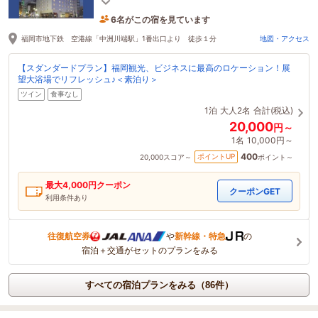
すり！
6名がこの宿を見ています
55分前に予約されました
福岡市地下鉄 空港線「中洲川端駅」1番出口より 徒歩１分
地図・アクセス
【スダンダードプラン】福岡観光、ビジネスに最高のロケーション！展
望大浴場でリフレッシュ♪＜素泊り＞
ツイン
食事なし
1泊
大人2名
合計(税込)
20,000
円～
1名
10,000円～
400
ポイントUP
20,000
スコア～
ポイント～
最大
4,000
円クーポン
クーポンGET
利用条件あり
往復航空券
や
新幹線・特急
の
宿泊＋交通がセットのプランをみる
すべての宿泊プランをみる（86件）