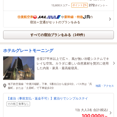
272
2
ポイント
%
13,600
スコア～
ポイント～
往復航空券
や
新幹線・特急
の
宿泊＋交通がセットのプランをみる
すべての宿泊プランをみる（149件）
ホテルグレートモーニング
全室27平米以上で広々、風が無い冷暖システムでキ
レイな空気。カラダに優しい自然素材を贅沢に使用
した内装・家具・最高級寝具。
地下鉄空港線「中洲川端駅」下車、5番出口から徒歩5分。バス停は「呉
地図・アクセス
服町」または「土居町」で下車徒歩2分
【連泊（事前支払・返金不可）】素泊りでシンプルステイ
その他
食事なし
1泊
大人2名
合計(税込)
100,000
円～