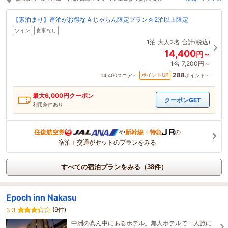
【素泊まり】連泊がお得な☆じゃらん限定プラン☆2泊以上限定
ツイン
食事なし
1泊
大人2名
合計(税込)
14,400
円～
1名
7,200円～
288
ポイントUP
14,400
スコア～
ポイント～
最大
6,000
円クーポン
クーポンGET
利用条件あり
往復航空券
や
新幹線・特急
の
宿泊＋交通がセットのプランをみる
すべての宿泊プランをみる（38件）
Epoch inn Nakasu
(9件)
3.3
中洲の真ん中にあるホテル。無人ホテルで一人旅に