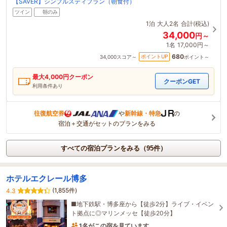
【SAVER】シンプルスティプラン（朝食付）
ツイン
朝のみ
1泊
大人2名
合計(税込)
34,000
円～
1名
17,000円～
680
ポイントUP
34,000
スコア～
ポイント～
最大
4,000
円クーポン
クーポンGET
利用条件あり
往復航空券
や
新幹線・特急
の
宿泊＋交通がセットのプランをみる
すべての宿泊プランをみる（95件）
ホテルエクレール博多
(1,855件)
4.3
■地下鉄駅・博多座から【徒歩2分】ライブ・イベン
ト拠点に◎マリンメッセ【徒歩20分】
1名がこの宿を見ています