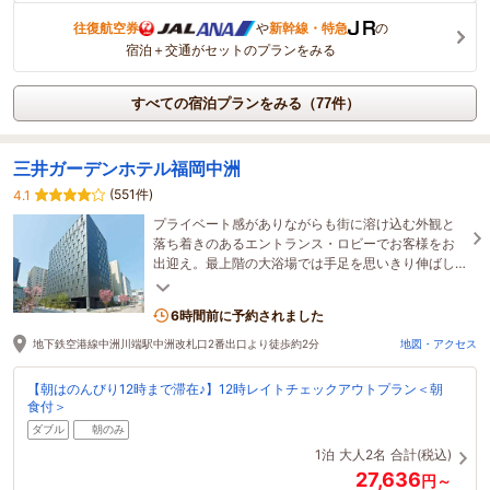
往復航空券
や
新幹線・特急
の
宿泊＋交通がセットのプランをみる
すべての宿泊プランをみる（77件）
三井ガーデンホテル福岡中洲
(551件)
4.1
プライベート感がありながらも街に溶け込む外観と
落ち着きのあるエントランス・ロビーでお客様をお
出迎え。最上階の大浴場では手足を思いきり伸ばし
て一日の疲れを癒すひとときを。
6時間前に予約されました
地下鉄空港線中洲川端駅中洲改札口2番出口より徒歩約2分
地図・アクセス
【朝はのんびり12時まで滞在♪】12時レイトチェックアウトプラン＜朝
食付＞
ダブル
朝のみ
1泊
大人2名
合計(税込)
27,636
円～