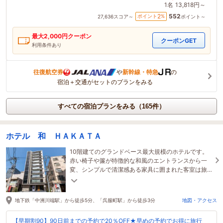
1名
13,818円～
552
2
ポイント
%
27,636
スコア～
ポイント～
最大
2,000
円クーポン
クーポンGET
利用条件あり
往復航空券
や
新幹線・特急
の
宿泊＋交通がセットのプランをみる
すべての宿泊プランをみる（165件）
ホテル 和 ＨＡＫＡＴＡ
10階建てのグランドベース最大規模のホテルです。
赤い椅子や簾が特徴的な和風のエントランスから一
変、シンプルで清潔感ある家具に囲まれた客室は旅
先の拠点としてだけでなく作業スペースとしてもお
すすめ。
地下鉄「中洲川端駅」から徒歩5分、「呉服町駅」から徒歩3分
地図・アクセス
【早期割90】90日前までの予約で20％OFF★早めの予約でお得に旅行