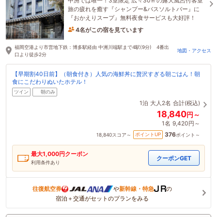
中洲では唯一！3室限定 広々30㎡の露天風呂付客室
旅の疲れを癒す『シャンプー&バスソルトバー』に
『おかえりスープ』無料夜食サービスも大好評！
4名がこの宿を見ています
1時間前に予約されました
福岡空港より市営地下鉄：博多駅経由 中洲川端駅まで4駅(9分) 4番出
地図・アクセス
口より徒歩2分
【早期割40日前】（朝食付き）人気の海鮮丼に贅沢すぎる朝ごはん！朝
食にこだわりぬいたホテル！
ツイン
朝のみ
1泊
大人2名
合計(税込)
18,840
円～
1名
9,420円～
376
ポイントUP
18,840
スコア～
ポイント～
最大
1,000
円クーポン
クーポンGET
利用条件あり
往復航空券
や
新幹線・特急
の
宿泊＋交通がセットのプランをみる