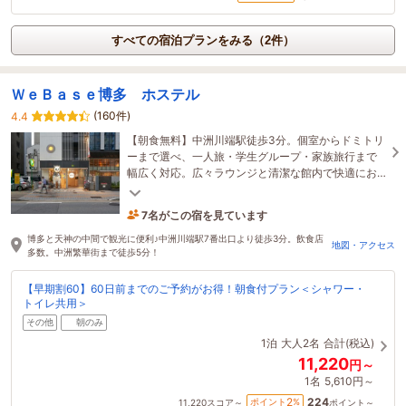
すべての宿泊プランをみる（2件）
ＷｅＢａｓｅ博多 ホステル
(160件)
4.4
【朝食無料】中洲川端駅徒歩3分。個室からドミトリ
ーまで選べ、一人旅・学生グループ・家族旅行まで
幅広く対応。広々ラウンジと清潔な館内で快適にお
過ごしいただけます。連泊利用もおすすめです！
7名がこの宿を見ています
4時間前に予約されました
博多と天神の中間で観光に便利♪中洲川端駅7番出口より徒歩3分。飲食店
地図・アクセス
多数。中洲繁華街まで徒歩5分！
【早期割60】60日前までのご予約がお得！朝食付プラン＜シャワー・
トイレ共用＞
その他
朝のみ
1泊
大人2名
合計(税込)
11,220
円～
1名
5,610円～
224
2
ポイント
%
11,220
スコア～
ポイント～