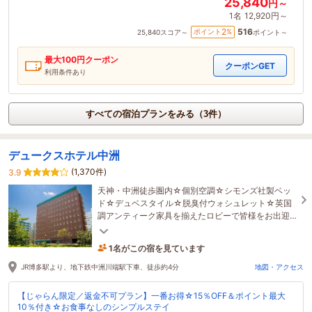
25,840
円～
1名
12,920円～
516
2
ポイント
%
25,840
スコア～
ポイント～
最大
100
円クーポン
クーポンGET
利用条件あり
すべての宿泊プランをみる（3件）
デュークスホテル中洲
(1,370件)
3.9
天神・中洲徒歩圏内☆個別空調☆シモンズ社製ベッ
ド☆デュベスタイル☆脱臭付ウォシュレット☆英国
調アンティーク家具を揃えたロビーで皆様をお出迎
え♪スマートテレビ導入★
1名がこの宿を見ています
53分前に予約されました
JR博多駅より、地下鉄中洲川端駅下車、徒歩約4分
地図・アクセス
【じゃらん限定／返金不可プラン】一番お得☆15％OFF＆ポイント最大
10％付き☆お食事なしのシンプルステイ