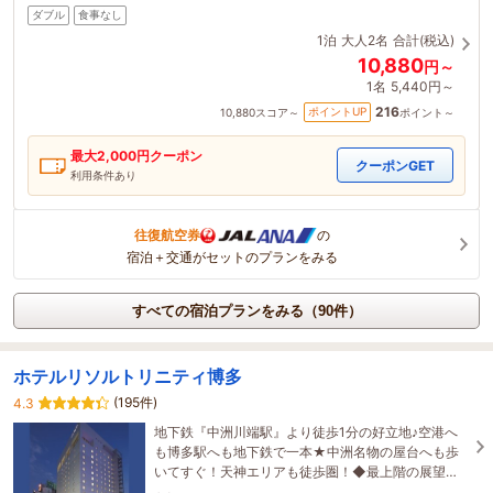
ダブル
食事なし
1泊
大人2名
合計(税込)
10,880
円～
1名
5,440円～
216
ポイントUP
10,880
スコア～
ポイント～
最大
2,000
円クーポン
クーポンGET
利用条件あり
往復航空券
の
宿泊＋交通がセットのプランをみる
すべての宿泊プランをみる（90件）
ホテルリソルトリニティ博多
(195件)
4.3
地下鉄『中洲川端駅』より徒歩1分の好立地♪空港へ
も博多駅へも地下鉄で一本★中洲名物の屋台へも歩
いてすぐ！天神エリアも徒歩圏！◆最上階の展望大
浴場で疲れスッキリ、オリジナルベッドで夜はぐっ