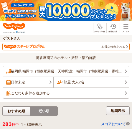
じゃらん
ゲスト
さん
お得な特典をみる
博多座周辺のホテル・旅館・宿泊施設
福岡県 福岡市（博多駅周辺・天神周辺） 福岡市（博多駅周辺・香椎・海の中道）
日付未定
1部屋 大人2名
こだわり条件を追加する
地図表示
おすすめ順
近い順
283
スコアについて
軒中
1
～
30
軒表示