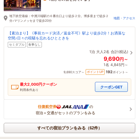
20分前に予約されました
地下鉄空港線：中洲川端駅の６番出口より徒歩２分。博多座まで徒歩２
地図・アクセス
分♪マリンメッセまで徒歩20分
【素泊まり】《事前カード決済／返金不可》駅より徒歩2分！お洒落な
空間♪日々の喧騒を忘れるひとときを
セミダブル
食事なし
1泊
大人2名
合計(税込)
9,690
円～
1名
4,845円～
192
ポイントUP
9,690
スコア～
ポイント～
最大
2,000
円クーポン
クーポンGET
利用条件あり
往復航空券
の
宿泊＋交通がセットのプランをみる
すべての宿泊プランをみる（62件）