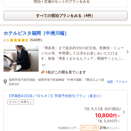
宿泊＋交通がセットのプランをみる
すべての宿泊プランをみる（4件）
ホテルビスタ福岡［中洲川端］
(546件)
4.5
「博多座」まで徒歩約3分の好立地。歌舞伎・ミュー
ジカル等、年間通して公演をお楽しみいただけま
す。朝食「博多うまかもんフェア」開催中！とんこ
つラーメンや博多名物が好評です。
1名がこの宿を見ています
5時間前に予約されました
福岡市地下鉄空港線・福岡市地下鉄箱崎線「中洲川端駅」7番出口より徒
地図・アクセス
歩約3分
【早期割42日前／10％オフ】早期予約割引プラン（素泊り）
ダブル
食事なし
1泊
大人2名
合計(税込)
10,800
円～
1名
5,400円～
216
2
ポイント
%
10,800
スコア～
ポイント～