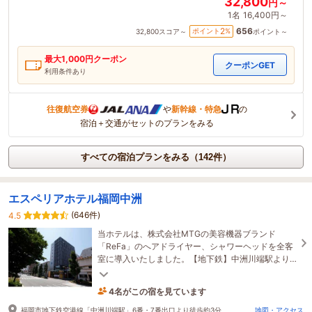
32,800
円～
1名
16,400円～
656
2
ポイント
%
32,800
スコア～
ポイント～
最大
1,000
円クーポン
クーポンGET
利用条件あり
往復航空券
や
新幹線・特急
の
宿泊＋交通がセットのプランをみる
すべての宿泊プランをみる（142件）
エスペリアホテル福岡中洲
(646件)
4.5
当ホテルは、株式会社MTGの美容機器ブランド
「ReFa」のへアドライヤー、シャワーヘッドを全客
室に導入いたしました。【地下鉄】中洲川端駅より
徒歩約３分 観光・ビジネスに便利なホテル
4名がこの宿を見ています
1時間前に予約されました
福岡市地下鉄空港線「中洲川端駅」6番・7番出口より徒歩約3分
地図・アクセス