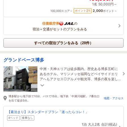
1名
50,000円～
2,000
2
ポイント
%
100,000
スコア～
ポイント～
往復航空券
の
宿泊＋交通がセットのプランをみる
すべての宿泊プランをみる（28件）
グランドベース博多
中洲・天神エリアは徒歩圏内。歴史ある博多五町に
あるホテル。マリンメッセ福岡などベイサイドエリ
アへもアクセス◎グルメや観光等、博多の夜を楽し
むなら当ホテルへ★
博多駅から地下鉄で10分、バスで15分。地下鉄「中洲川端駅」 7番出口
地図・アクセス
を出て徒歩5分。
【素泊まり】スタンダードプラン「迷ったらコレ！」
4ベッド
食事なし
1泊
大人2名
合計(税込)