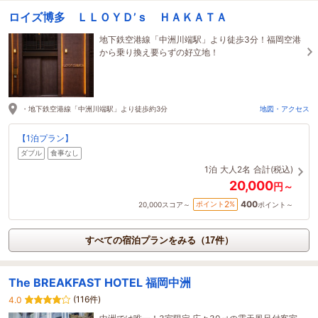
ロイズ博多 ＬＬＯＹＤ’ｓ ＨＡＫＡＴＡ
地下鉄空港線「中洲川端駅」より徒歩3分！福岡空港
から乗り換え要らずの好立地！
・地下鉄空港線「中洲川端駅」より徒歩約3分
地図・アクセス
【1泊プラン】
ダブル
食事なし
1泊
大人2名
合計(税込)
20,000
円～
400
2
ポイント
%
20,000
スコア～
ポイント～
すべての宿泊プランをみる（17件）
The BREAKFAST HOTEL 福岡中洲
(116件)
4.0