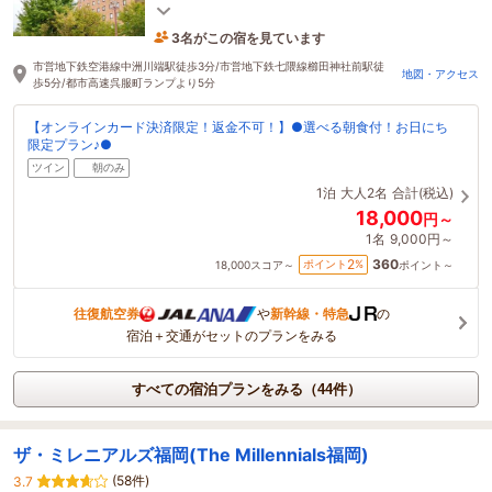
田神社等、街の中心にありながら博多の文化も愉し
めます。
3名がこの宿を見ています
10分前に予約されました
市営地下鉄空港線中洲川端駅徒歩3分/市営地下鉄七隈線櫛田神社前駅徒
地図・アクセス
歩5分/都市高速呉服町ランプより5分
【オンラインカード決済限定！返金不可！】●選べる朝食付！お日にち
限定プラン♪●
ツイン
朝のみ
1泊
大人2名
合計(税込)
18,000
円～
1名
9,000円～
360
2
ポイント
%
18,000
スコア～
ポイント～
往復航空券
や
新幹線・特急
の
宿泊＋交通がセットのプランをみる
すべての宿泊プランをみる（44件）
ザ・ミレニアルズ福岡(The Millennials福岡)
(58件)
3.7