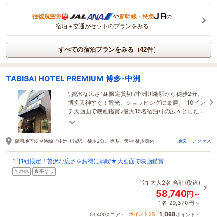
往復航空券
や
新幹線・特急
の
宿泊＋交通がセットのプランをみる
すべての宿泊プランをみる（42件）
TABISAI HOTEL PREMIUM 博多-中洲
\ 贅沢な広さ1組限定貸切 /中洲川端駅から徒歩2分。
博多天神すぐ！観光、ショッピングに最適。110イン
チ大画面で映画鑑賞♪最大15名宿泊可の広々としたデ
ザイナーズホテル。
福岡地下鉄空港線「中洲川端駅」徒歩2分。博多、天神 徒歩圏内
地図・アクセス
1日1組限定！贅沢な広さをお得に満喫★大画面で映画鑑賞
その他
食事なし
1泊
大人2名
合計(税込)
58,740
円～
1名
29,370円～
1,068
2
ポイント
%
53,400
スコア～
ポイント～