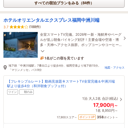
すべての宿泊プランをみる（84件）
ホテルオリエンタルエクスプレス福岡中洲川端
(188件)
3.7
全室スマートTV完備。2026年一新・海鮮丼やベーグ
ルが並ぶ朝食バイキング好評！主要会場や空港・博
多・天神へアクセス抜群。ポップコーンやコーヒー
等のウェルカムサービスをご用意。
1名がこの宿を見ています
16時間前に予約されました
地下鉄「中洲川端駅」7番出口より徒歩4分、福岡空港より地下鉄15分。
地図・アクセス
「マリンメッセ」バス9分
【フレキシブルレート】動画見放題☆スマートTV全室完備＆中洲川端
駅より徒歩4分（和洋朝食ブッフェ付）
ツイン
朝のみ
1泊
大人2名
合計(税込)
17,900
円～
1名
8,950円～
358
ポイントUP
17,900
スコア～
ポイント～