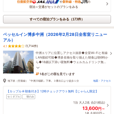
往復航空券
や
新幹線・特急
の
宿泊＋交通がセットのプランをみる
すべての宿泊プランをみる（173件）
ベッセルイン博多中洲（2026年2月28日全客室リニュー
アル）
(1,714件)
4.1
中洲エリアに位置しアクセス抜群◆全室Wi-Fiと有線
LAN接続可能◆博多名物を取り揃えた朝食は朝6時か
ら◆18歳以下添い寝無料◆ウェルカムドリンク無料
◆ベビー用おむつ・おしりふき無料◆
1名がこの宿を見ています
47分前に予約されました
地下鉄（空港線）『中洲川端駅』下車。３番出口より徒歩１分
地図・アクセス
【カップル☆朝食付き】12時チェックアウト無料【じゃらん限定】
セミダブル
朝のみ
1泊
大人2名
合計(税込)
13,600
円～
1名
6,800円～