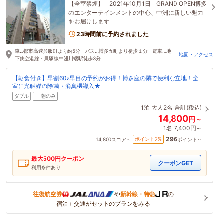
【全室禁煙】 2021年10月1日 GRAND OPEN博多
のエンターテインメントの中心、中洲に新しい魅力
をお届けします
23時間前に予約されました
車…都市高速呉服町より約5分 バス…博多五町より徒歩１分 電車…地
地図・アクセス
下鉄空港線・貝塚線中洲川端駅徒歩3分
【朝食付き】早割60♪早目の予約がお得！博多座の隣で便利な立地！全
室に光触媒の除菌・消臭機導入★
ダブル
朝のみ
1泊
大人2名
合計(税込)
14,800
円～
1名
7,400円～
296
2
ポイント
%
14,800
スコア～
ポイント～
最大
500
円クーポン
クーポンGET
利用条件あり
往復航空券
や
新幹線・特急
の
宿泊＋交通がセットのプランをみる