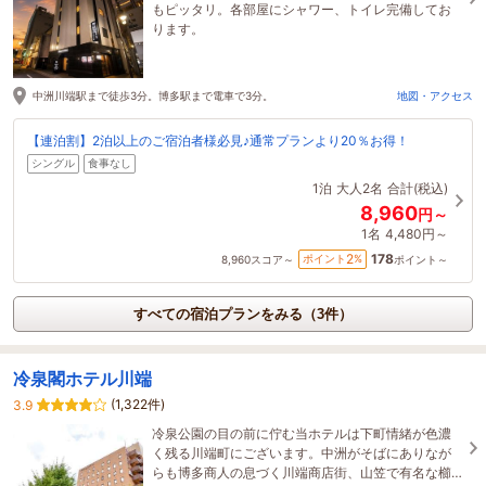
もピッタリ。各部屋にシャワー、トイレ完備してお
ります。
中洲川端駅まで徒歩3分。博多駅まで電車で3分。
地図・アクセス
【連泊割】2泊以上のご宿泊者様必見♪通常プランより20％お得！
シングル
食事なし
1泊
大人2名
合計(税込)
8,960
円～
1名
4,480円～
178
2
ポイント
%
8,960
スコア～
ポイント～
すべての宿泊プランをみる（3件）
冷泉閣ホテル川端
(1,322件)
3.9
冷泉公園の目の前に佇む当ホテルは下町情緒が色濃
く残る川端町にございます。中洲がそばにありなが
らも博多商人の息づく川端商店街、山笠で有名な櫛