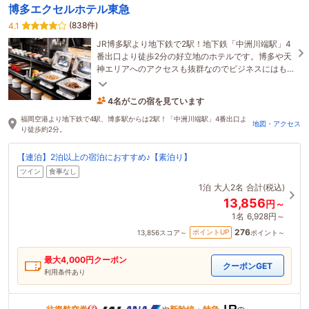
博多エクセルホテル東急
(838件)
4.1
JR博多駅より地下鉄で2駅！地下鉄「中洲川端駅」4
番出口より徒歩2分の好立地のホテルです。博多や天
神エリアへのアクセスも抜群なのでビジネスにはも
ちろん観光の拠点としてもご活用下さい。
4名がこの宿を見ています
2時間前に予約されました
福岡空港より地下鉄で4駅、博多駅からは2駅！「中洲川端駅」4番出口よ
地図・アクセス
り徒歩約2分。
【連泊】2泊以上の宿泊におすすめ♪【素泊り】
ツイン
食事なし
1泊
大人2名
合計(税込)
13,856
円～
1名
6,928円～
276
ポイントUP
13,856
スコア～
ポイント～
最大
4,000
円クーポン
クーポンGET
利用条件あり