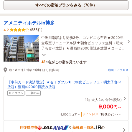
すべての宿泊プランをみる（76件）
アメニティホテルin博多
(583件)
4.2
中洲川端駅より徒歩3分、コンビニも至近★2020年
全客室リニューアル済★朝食ビュッフェ無料（明太
子も食べ放題）★漫画約2000冊読み放題★コーヒー
無料サービス★ミネラルウォーター1本サービス★
1名がこの宿を見ています
50分前に予約されました
地下鉄中洲川端駅7番出口より徒歩3分。
地図・アクセス
【事前カード決済限定】★セミダブル★（朝食ビュッフェ・明太子食べ
放題）漫画約2000冊読み放題
セミダブル
朝のみ
1泊
大人2名
合計(税込)
9,000
円～
180
ポイントUP
9,000
スコア～
ポイント～
往復航空券
や
新幹線・特急
の