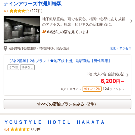
ナインアワーズ中洲川端駅
(227件)
4.1
地下鉄駅直結。雨でも安心。福岡中心部にあり抜群
のアクセス。観光・ビジネスの活動拠点に。
6名がこの宿を見ています
たった今予約されました
福岡市地下鉄空港線・箱崎線中洲川端駅直結
地図・アクセス
【2名2部屋】2名プラン！◆地下鉄中洲川端駅直結【男性専用】
その他
食事なし
1泊
大人2名
合計(税込)
6,200
円～
124
2
ポイント
%
6,200
スコア～
ポイント～
すべての宿泊プランをみる（2件）
ＹＯＵＳＴＹＬＥ ＨＯＴＥＬ ＨＡＫＡＴＡ
(73件)
4.4