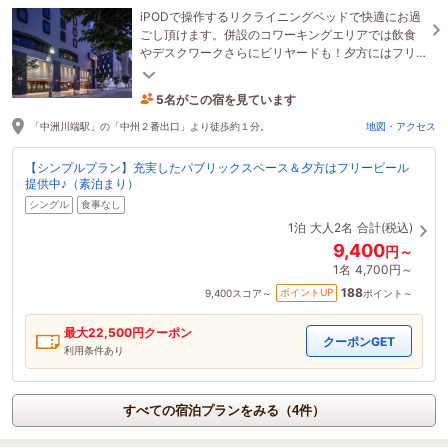
iPODで操作するリクライニングベッドで快適にお過
ごし頂けます。併設のコワーキングエリアでは飲食
やデスクワークさらにビリヤードも！夕方にはフリ
ービールで新たなホテルステイを体験しませんか？
5名がこの宿を見ています
たった今予約されました
「中洲川端駅」の「中州２番出口」より徒歩約１分。
地図・アクセス
【シンプルプラン】充実したパブリックスペース＆夕方はフリービール
提供中♪（素泊まり）
シングル
食事なし
1泊
大人2名
合計(税込)
9,400
円～
1名
4,700円～
188
ポイントUP
9,400
スコア～
ポイント～
最大
22,500
円クーポン
クーポンGET
利用条件あり
すべての宿泊プランをみる（4件）