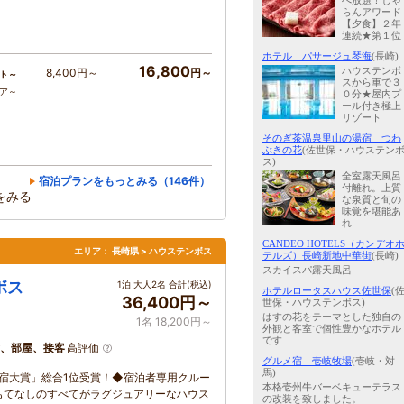
べ放題！じゃ
らんアワード
【夕食】２年
連続★第１位
ホテル パサージュ琴海
(長崎)
16,800
ハウステンボ
8,400円～
円～
ト～
スから車で３
コア～
０分★屋内プ
ール付き極上
リゾート
そのぎ茶温泉里山の湯宿 つわ
ぶきの花
(佐世保・ハウステン
ス)
全室露天風呂
宿泊プランをもっとみる（146件）
付離れ。上質
をみる
な泉質と旬の
味覚を堪能あ
れ
CANDEO HOTELS（カンデオ
エリア：
長崎県 > ハウステンボス
テルズ）長崎新地中華街
(長崎)
スカイスパ露天風呂
ボス
1泊 大人2名 合計(税込)
ホテルロータスハウス佐世保
(
36,400円～
世保・ハウステンボス)
はすの花をテーマとした独自の
1名 18,200円～
外観と客室で個性豊かなホテル
です
、部屋、接客
高評価
グルメ宿 壱岐牧場
(壱岐・対
馬)
た宿大賞」総合1位受賞！◆宿泊者専用クルー
本格壱州牛バーベキューテラス
もてなしのすべてがラグジュアリーなハウス
の改装を致しました。