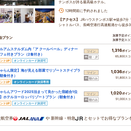
テンボスが誇る最高級ホテル。
12時間前に予約されました
【アクセス】
JRハウステンボス駅⇒徒歩7分
シャトルバス、長崎空港行高速船港から徒歩
加算予定ポイ
泊プラン
加算予定スコ
ルアムステルダム内「ア クールベール」ディナー
1,316
ポイン
ツイン
フェ付きプラン（2食付き）
65,800ス
朝・夕
ントUP
オンラインカード決済可
ゃらん限定】海が見える部屋でリゾートステイプラ
1,036
ポイン
ツイン
朝食付き）
51,800ス
朝のみ
ントUP
オンラインカード決済専用
ゃらんアワード2025泊まって良かった宿総合1位
1,020
ポイン
ツイン
】ホテルヨーロッパリゾートプラン（朝食付き）
51,000ス
朝のみ
ントUP
オンラインカード決済可
復航空券
や
新幹線・特急
とセットでお得なプラン