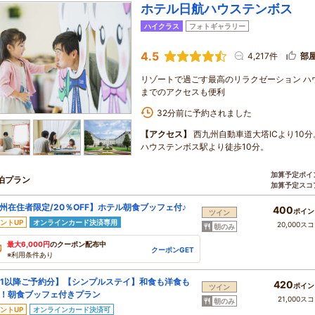
ホテル日航ハウステンボス
ハイクラス
フォトギャラリー
4.5
4,217件
部
リゾートで過ごす最高のリラクゼーション ハ
までのアクセスも便利
32分前に予約されました
【アクセス】
西九州自動車道大塔ICより10分
ハウステンボス駅より徒歩10分。
加算予定ポイ
泊プラン
加算予定スコ
州在住者限定/20％OFF】ホテル朝食ブッフェ付♪
400
ポイン
ツイン
ントUP
オンラインカード決済専用
20,000ス
朝のみ
最大6,000円
のクーポン配布中
クーポンGET
※利用条件あり
/1以降ご予約分】【シンプルステイ】和食も洋食も
420
ポイン
ツイン
！朝食ブッフェ付きプラン
21,000ス
朝のみ
ントUP
オンラインカード決済可