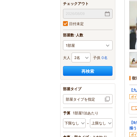
チェックアウト
日付未定
部屋数･人数
大人
子供
0名
再検索
宿
部屋タイプ
【九
ポイ
部屋タイプを指定
予算
1部屋1泊あたり
【9
揃う
ポイ