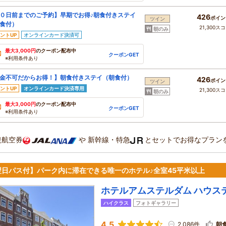
０日前までのご予約】早期でお得♪朝食付きステイ
426
ポイン
ツイン
食付）
21,300ス
朝のみ
ントUP
オンラインカード決済可
最大3,000円
のクーポン配布中
クーポンGET
※利用条件あり
金不可だからお得！】朝食付きステイ（朝食付）
426
ポイン
ツイン
ントUP
オンラインカード決済専用
21,300ス
朝のみ
最大3,000円
のクーポン配布中
クーポンGET
※利用条件あり
復航空券
や
新幹線・特急
とセットでお得なプラン
翌日パス付】パーク内に滞在できる唯一のホテル♪全室45平米以上
ホテルアムステルダム ハウス
ハイクラス
フォトギャラリー
4.5
2,086件
朝