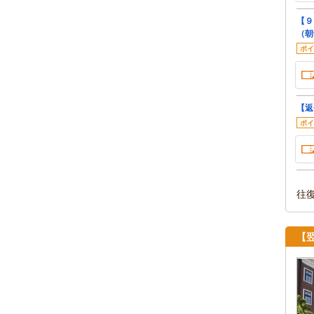
【９
（朝
ポイ
【返
ポイ
往
【