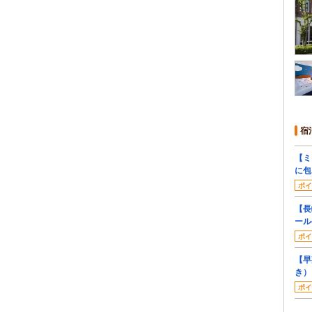
宿
【ミ
に包
ポイ
【長
ール
ポイ
【早
き）
ポイ