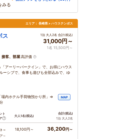
をみる
エリア：
長崎県 > ハウステンボス
ボス
1泊 大人2名 合計(税込)
31,000円～
1名 15,500円～
、接客、部屋
高評価
＆「アーリーバークイン」で、お得にハウス
クルーシブで、食事も遊びも全部込みで、ゆ
「場内ホテル手荷物預かり所」⇒
MAP
分
合計
(税込)
ント
大人1名
(税込)
ア
1泊 大人2名
36,200
18,100円～
円～
ト～
コア～