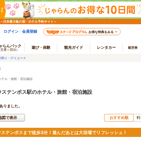
 ～日本最大級の宿・ホテル予約サイト～
ログイン
会員登録
お得な特典をみる
ゃらんパック
遊び・体験
観光ガイド
レンタカー
航空券
（交通＋宿泊）
日帰り・デイユース
ホテル・旅館・宿泊施設
ウステンボス駅のホテル・旅館・宿泊施設
ありました。
地図で表示
おすすめ順
料
ウステンボスまで徒歩3分！遊んだあとは大浴場でリフレッシュ！