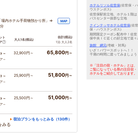
ホテルリソル佐世保
(佐世保・
ウステンボス)
佐世保駅前立地、ホテル１階は
バスセンター抜群な立地
「場内ホテル手荷物預かり所」⇒
MAP
クインテッサホテル佐世保
(佐
3分
保・ハウステンボス)
期間限定クーポン配布中！佐世
合計
(税込)
ント
保中央ＩＣ近くの好立地で楽々
大人1名
(税込)
ア
1泊 大人2名
旅館 網元
(壱岐・対馬)
いざ！パワースポットへ！！
65,800
32,900円～
円～
ト～
干潮の時間に渡ってみましょう
コア～
※「注目の宿・ホテル」とは、
ご覧になっている県の注目宿・
ホテルをご紹介しております。
51,800
25,900円～
円～
ト～
コア～
51,000
25,500円～
円～
ト～
コア～
宿泊プランをもっとみる（130件）
をみる