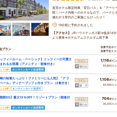
直営ホテル限定特典「翌日パス」＆「アーリ
喫！パーク内唯一のホテルなので、パークと
連れや３世代のご家族にもぴったり！
19分前に予約されました
【アクセス】
JRハウステンボス駅⇒徒歩14分
より乗車⇒ホテルアムステルダム前下車
加算予定ポイ
泊プラン
加算予定スコ
ッフィールーム・ベーシック】ミッフィーの可愛さ
1,116
ポイン
ツイン
まれるお部屋（アメニティ・朝食付き）
55,800ス
朝のみ
ントUP
オンラインカード決済専用
崎の味覚たっぷり！ファミリーにも人気】「ア ク
1,108
ポイン
ツイン
ベール」ディナーブッフェ付きプラン（2食付き）
55,400ス
朝・夕
ントUP
オンラインカード決済可
期割55】最大15％OFF！リゾートプラン（朝食付
704
ポイン
ツイン
35,200ス
朝のみ
ントUP
オンラインカード決済専用