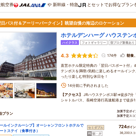
復航空券
や
新幹線・特急
とセットでお得なプラン
翌日パス付＆アーリーパークイン】眺望自慢の海辺のロケーション
ホテルデンハーグ ハウステン
ハイクラス
フォトギャラリー
宿ブログ新着あり
4.3
174件
朝食
直営ホテル限定特典の「翌日パスポート付」
テンボスを満喫♪気軽に楽しめるオールイン
ったり楽しむ特別な休日を！
14分前に予約されました
【アクセス】
JRハウステンボス駅⇒徒歩7分
シャトルバス、長崎空港行高速船港まで徒歩1
加算予定ポイ
泊プラン
加算予定スコ
ールインクルーシブ】オーシャンフロントホテルで
724
ポイン
セミダブル
ートステイ（食事付き）
36,200ス
朝・夕