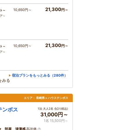
21,300
10,650円～
円～
ト～
コア～
21,300
10,650円～
円～
ト～
コア～
宿泊プランをもっとみる（280件）
をみる
エリア：
長崎県 > ハウステンボス
テンボス
1泊 大人2名 合計(税込)
31,000円～
1名 15,500円～
食、部屋、清潔感
高評価