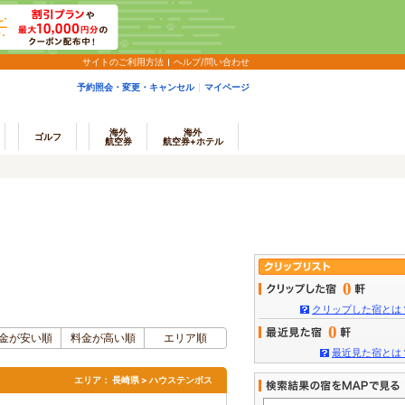
サイトのご利用方法
ヘルプ/問い合わせ
予約照会・変更・キャンセル
マイページ
海外
海外
ゴルフ
航空券
航空券+ホテル
0
クリップした宿とは
0
金が安い順
料金が高い順
エリア順
最近見た宿とは
エリア：
長崎県 > ハウステンボス