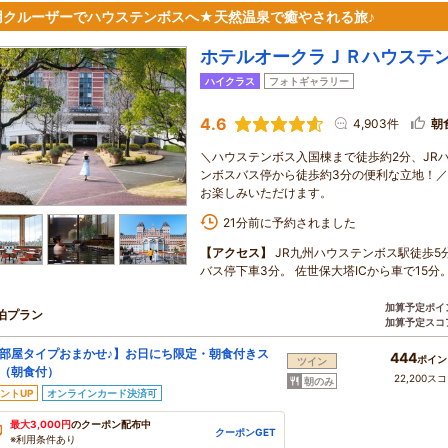
用クルーザーでハウステンボスへ★天然温泉で癒やされる旅♪
ホテルオークラＪＲハウステ
ハイクラス
フォトギャラリー
4.6
4,903件
朝
＼ハウステンボス入国棟まで徒歩約2分、JR
ンボスバス停から徒歩約3分の便利な立地！／
お楽しみいただけます。
21分前に予約されました
【アクセス】
JR九州ハウステンボス駅徒歩5
バス停下車3分。 佐世保大塔ICから車で15分
加算予定ポイ
泊プラン
加算予定スコ
部屋タイプおまかせ♪】お日にち限定・朝食付きス
444
ポイン
ツイン
（朝食付）
22,200ス
朝のみ
ントUP
オンラインカード決済可
最大3,000円
のクーポン配布中
クーポンGET
※利用条件あり