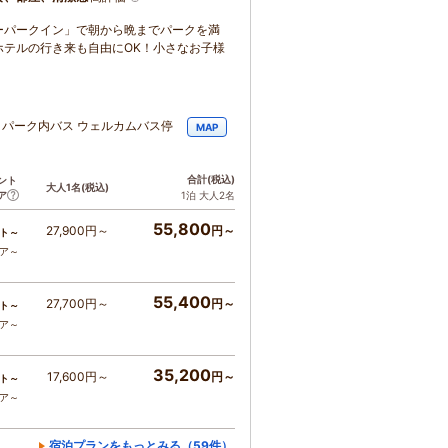
ーパークイン」で朝から晩までパークを満
ホテルの行き来も自由にOK！小さなお子様
 パーク内バス ウェルカムバス停
MAP
合計
(税込)
ント
大人1名
(税込)
ア
1泊 大人2名
55,800
27,900円～
円～
ト～
コア～
55,400
27,700円～
円～
ト～
コア～
35,200
17,600円～
円～
ト～
コア～
宿泊プランをもっとみる（59件）