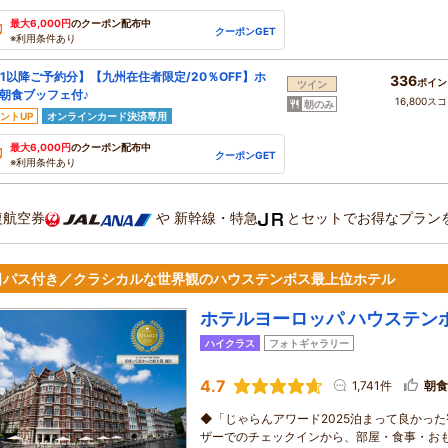
最大6,000円
のクーポン配布中
クーポンGET
※利用条件あり
/1以降ご予約分】【九州在住者限定/20％OFF】ホ
336
ポイン
ツイン
朝食ブッフェ付♪
16,800ス
朝のみ
ントUP
オンラインカード決済専用
最大6,000円
のクーポン配布中
クーポンGET
※利用条件あり
復航空券
や
新幹線・特急
とセットでお得なプラン
日パス付き／クラシカルな世界観のハウステンボス最上位ホテル
ホテルヨーロッパ ハウステン
ハイクラス
フォトギャラリー
4.7
1,741件
朝食
◆「じゃらんアワード2025泊まって良かっ
ザーでのチェックインから、部屋・食事・お