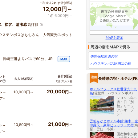
1泊 大人2名 合計(税込)
12,000円～
1名 6,000円～
屋、接客、清潔感
高評価
ウステンボスはもちろん、人気観光スポット
MAPを表示
佐世保駅周辺の宿
。長崎空港よりバスで60分。JR
MAP
ハウステンボス駅周辺の宿
合計
(税込)
ント
長崎県の宿・ホテル[PR
大人1名
(税込)
ア
1泊 大人2名
ホテルフラッグス佐世保九十九
20,000
10,000円～
円～
ト～
島
(佐世保・ハウステンボス)
２０２５年５
コア～
月１日「別
館」リニュー
アルオープ
ン！
雲仙みかどホテル本館 銘木・空
21,000
10,500円～
円～
中露天・豪華ビュッフェの宿
(
ト～
原・雲仙・小浜)
コア～
国産和牛が食