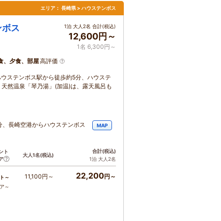
エリア：
長崎県 > ハウステンボス
ンボス
1泊 大人2名 合計(税込)
12,600円～
1名 6,300円～
食、夕食、部屋
高評価
ハウステンボス駅から徒歩約5分、ハウステ
 天然温泉「琴乃湯」(加温)は、露天風呂も
分、長崎空港からハウステンボス
MAP
。
合計
(税込)
ント
大人1名
(税込)
ア
1泊 大人2名
22,200
11,100円～
円～
ト～
コア～