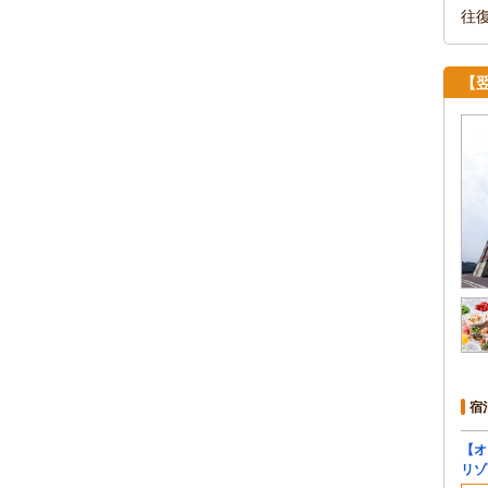
往
【
宿
【オ
リゾ