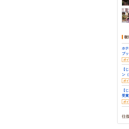
宿
ホテ
ブッ
ポイ
【じ
ン（
ポイ
【じ
受賞
ポイ
往