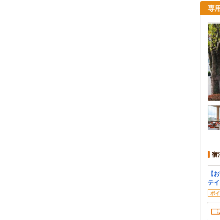
専
宿
【お
テイ
ポイ