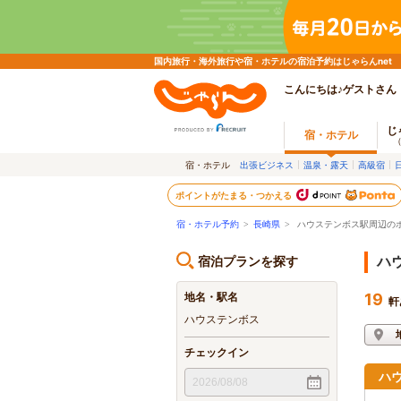
国内旅行・海外旅行や宿・ホテルの宿泊予約はじゃらんnet
こんにちは♪ゲストさん
じ
宿・ホテル
宿・ホテル
出張ビジネス
温泉・露天
高級宿
ポイントがたまる・つかえる
宿・ホテル予約
>
長崎県
>
ハウステンボス駅周辺の
宿泊プランを探す
ハ
地名・駅名
19
軒
ハウステンボス
チェックイン
ハ