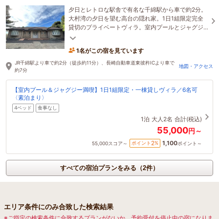
夕日とレトロな駅舎で有名な千綿駅から車で約2分。
大村湾の夕日を望む高台の隠れ家。1日1組限定完全
貸切のプライベートヴィラ。室内プールとジャグジ
ー付き、色彩豊かな室内が非日常を醸し出します。
1名がこの宿を見ています
JR千綿駅より車で約2分（徒歩約11分）、長崎自動車道東彼杵ICより車で
地図・アクセス
約7分
【室内プール＆ジャグジー満喫】1日1組限定・一棟貸しヴィラ／6名可
〈素泊まり〉
4ベッド
食事なし
1泊
大人2名
合計(税込)
55,000
円～
1,100
2
ポイント
%
55,000
スコア～
ポイント～
すべての宿泊プランをみる（2件）
エリア条件にのみ合致した検索結果
※ご指定の検索条件に合致するプランがないか、予約受付を停止中の宿になりま