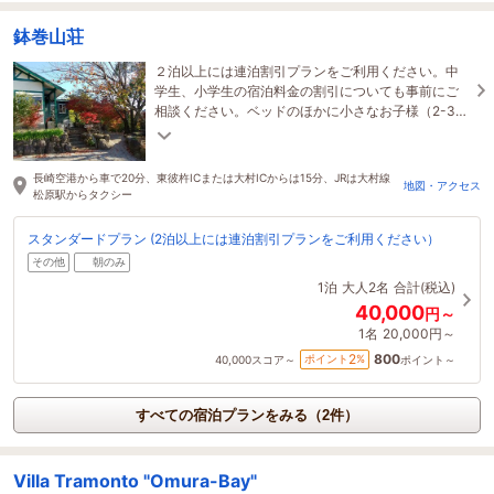
鉢巻山荘
２泊以上には連泊割引プランをご利用ください。中
学生、小学生の宿泊料金の割引についても事前にご
相談ください。ベッドのほかに小さなお子様（2-3人
が並んで寝れる）敷き蒲団があります。
長崎空港から車で20分、東彼杵ICまたは大村ICからは15分、JRは大村線
地図・アクセス
松原駅からタクシー
スタンダードプラン (2泊以上には連泊割引プランをご利用ください）
その他
朝のみ
1泊
大人2名
合計(税込)
40,000
円～
1名
20,000円～
800
2
ポイント
%
40,000
スコア～
ポイント～
すべての宿泊プランをみる（2件）
Villa Tramonto "Omura-Bay"