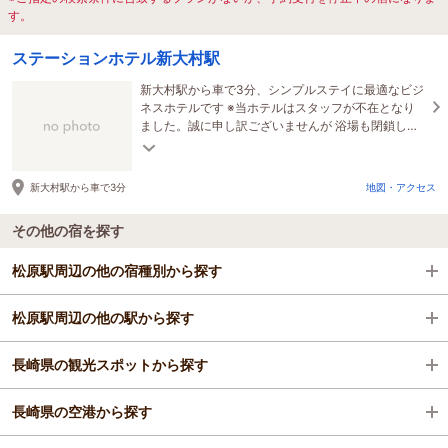
す。
ステーションホテル新大村駅
新大村駅から車で3分、シンプルステイに最適なビジ
ネスホテルです ※当ホテルはスタッフが不在となり
ました。誠に申し訳ございませんが 浴場も閉鎖して
おります。
新大村駅から車で3分
地図・アクセス
その他の宿を探す
松原駅周辺の他の宿種別から探す
松原駅周辺の他の駅から探す
ビジネスホテル
長崎県の観光スポットから探す
旅館
長崎駅
長崎県の空港から探す
格安ホテル
諫早（雲仙・島原口）駅
長崎新地中華街