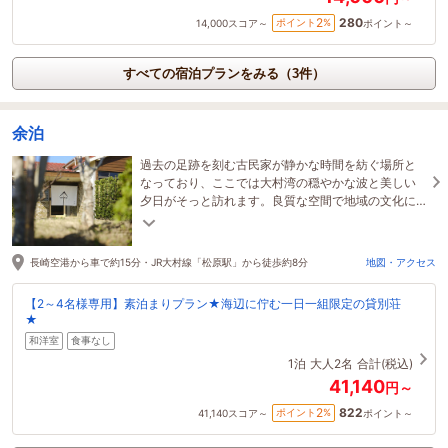
280
2
ポイント
%
14,000
スコア～
ポイント～
すべての宿泊プランをみる（3件）
余泊
過去の足跡を刻む古民家が静かな時間を紡ぐ場所と
なっており、ここでは大村湾の穏やかな波と美しい
夕日がそっと訪れます。良質な空間で地域の文化に
も触れながらゆったりとした時間をお過ごし下さ
い。
長崎空港から車で約15分・JR大村線「松原駅」から徒歩約8分
地図・アクセス
【2～4名様専用】素泊まりプラン★海辺に佇む一日一組限定の貸別荘
★
和洋室
食事なし
1泊
大人2名
合計(税込)
41,140
円～
822
2
ポイント
%
41,140
スコア～
ポイント～