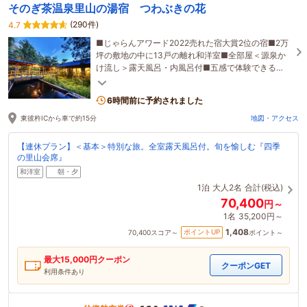
そのぎ茶温泉里山の湯宿 つわぶきの花
(290件)
4.7
■じゃらんアワード2022売れた宿大賞2位の宿■2万
坪の敷地の中に13戸の離れ和洋室■全部屋＜源泉か
け流し＞露天風呂・内風呂付■五感で体験できる
「日本の原風景」がここに――
6時間前に予約されました
東彼杵ICから車で約15分
地図・アクセス
【連休プラン】＜基本＞特別な旅。全室露天風呂付。旬を愉しむ『四季
の里山会席』
和洋室
朝・夕
1泊
大人2名
合計(税込)
70,400
円～
1名
35,200円～
1,408
ポイントUP
70,400
スコア～
ポイント～
最大
15,000
円クーポン
クーポンGET
利用条件あり