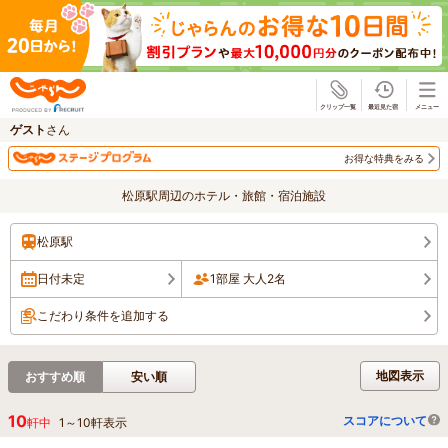
じゃらん
ゲスト
さん
お得な特典をみる
松原駅周辺のホテル・旅館・宿泊施設
松原駅
日付未定
1部屋 大人2名
こだわり条件を追加する
地図表示
おすすめ順
安い順
10
スコアについて
軒中
1
～
10
軒表示