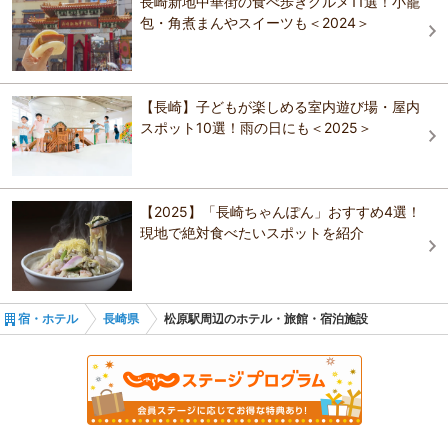
長崎新地中華街の食べ歩きグルメ11選！小籠
ホテルクオーレ長崎駅前
包・角煮まんやスイーツも＜2024＞
リッチモンドホテル長崎思案橋
ホテルベルビュー長崎出島
セトレ グラバーズハウス長崎
THE GLOBAL VIEW 長崎
ホテルクオーレ長崎駅前
【長崎】子どもが楽しめる室内遊び場・屋内
スポット10選！雨の日にも＜2025＞
ホテルニュー長崎
ホテルベルビュー長崎出島
i+Land nagasaki (旧名称：長崎温泉やすらぎ伊王
島)
長崎パールビジネスホテル
ホテルクオーレ長崎駅前
【2025】「長崎ちゃんぽん」おすすめ4選！
セトレ グラバーズハウス長崎
現地で絶対食べたいスポットを紹介
ビジネスロイヤルホテル
i+Land nagasaki (旧名称：長崎温泉やすらぎ伊王
島)
Ａｍｂｉｅｒａ銅座
宿・ホテル
長崎県
松原駅周辺のホテル・旅館・宿泊施設