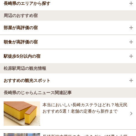
長崎県のエリアから探す
長崎駅前駅
稲佐山
長崎空港
周辺のおすすめ宿
大村駅
グラバー園
対馬空港（対馬やまねこ空港）
佐世保・ハウステンボス
部屋が高評価の宿
浦上駅
ハウステンボス
福江空港
長崎
ホテルJALシティ長崎
朝食が高評価の宿
思案橋駅
眼鏡橋
壱岐空港
島原・雲仙・小浜
長崎にっしょうかん（HMIホテルグループ）
駅徒歩5分以内の宿
ホテルモントレ長崎
スタジアムシティサウス駅
平和祈念像
壱岐・対馬
松原駅周辺の観光情報
ホテルJALシティ長崎
ホテルJALシティ長崎
大波止駅
大浦天主堂
平戸・松浦・田平
エスペリアホテル長崎(2025年11月全館リニューア
おすすめの観光スポット
ルオープン)
リッチモンドホテル長崎思案橋
東諫早駅
【出島】長崎歴史体験
五島列島
ホテルモントレ長崎
長崎県のじゃらんニュース関連記事
ホテルウイングポート長崎
長崎ロープウェイ
4.2
西諫早駅
長崎ペンギン水族館
本当においしい長崎カステラはどれ？地元民
THE GLOBAL VIEW 長崎
エスペリアホテル長崎(2025年11月全館リニューア
おすすめ5選！老舗の定番から新作まで
リッチモンドホテル長崎思案橋
おすすめの観光スポットガイドを見る
ルオープン)
長崎原爆資料館
ホテルベルビュー長崎出島
ホテルウイングポート長崎
THE GLOBAL VIEW 長崎