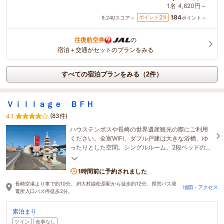
1名
4,620円～
184
2
ポイント
%
9,240
スコア～
ポイント～
往復航空券
の
宿泊＋交通がセットのプランをみる
すべての宿泊プランをみる（2件）
Ｖｉｌｌａｇｅ ＢＦＨ
(83件)
4.1
ハウステンボスや長崎の世界遺産観光の際にご利用
ください。全室WiFi、ダブル戸建は大きな浴槽、ゆ
ったりとした空間。シングルルーム、2段ベッドのク
ワッドルーム（4人部屋）、リモートワークスペース
有り。
1時間前に予約されました
長崎空港より車で約10分、JR大村線松原駅から徒歩約12分、県営バス発
地図・アクセス
電所入口バス停徒歩2分。
素泊まり
ツイン
食事なし