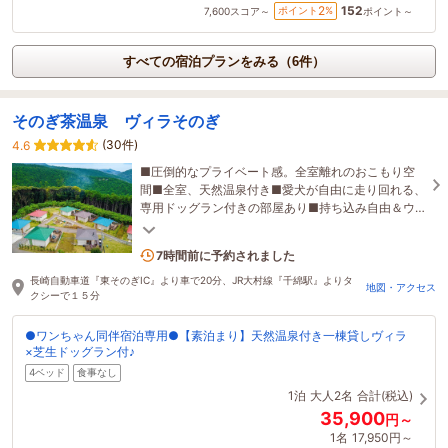
152
2
ポイント
%
7,600
スコア～
ポイント～
すべての宿泊プランをみる（6件）
そのぎ茶温泉 ヴィラそのぎ
(30件)
4.6
■圧倒的なプライベート感。全室離れのおこもり空
間■全室、天然温泉付き■愛犬が自由に走り回れる、
専用ドッグラン付きの部屋あり■持ち込み自由＆ウ
ッドデッキでBBQも◎
2名がこの宿を見ています
7時間前に予約されました
長崎自動車道『東そのぎIC』より車で20分、JR大村線『千綿駅』よりタ
地図・アクセス
クシーで１５分
●ワンちゃん同伴宿泊専用●【素泊まり】天然温泉付き一棟貸しヴィラ
×芝生ドッグラン付♪
4ベッド
食事なし
1泊
大人2名
合計(税込)
35,900
円～
1名
17,950円～