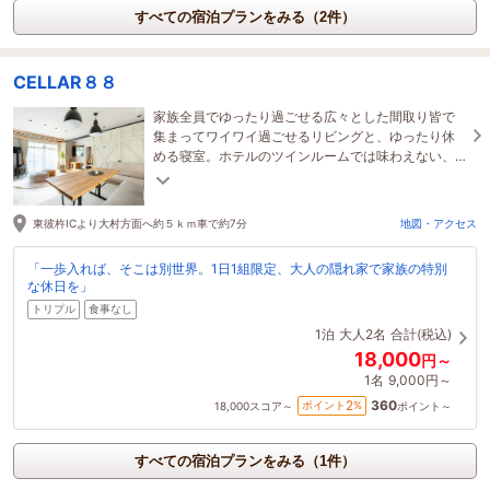
すべての宿泊プランをみる（2件）
CELLAR８８
家族全員でゆったり過ごせる広々とした間取り皆で
集まってワイワイ過ごせるリビングと、ゆったり休
める寝室。ホテルのツインルームでは味わえない、
一棟貸しならではの開放感です。
東彼杵ICより大村方面へ約５ｋｍ車で約7分
地図・アクセス
「一歩入れば、そこは別世界。1日1組限定、大人の隠れ家で家族の特別
な休日を」
トリプル
食事なし
1泊
大人2名
合計(税込)
18,000
円～
1名
9,000円～
360
2
ポイント
%
18,000
スコア～
ポイント～
すべての宿泊プランをみる（1件）