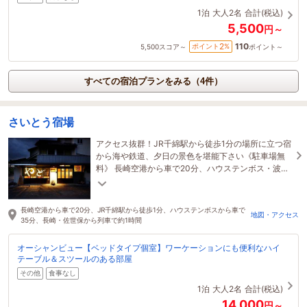
1泊
大人2名
合計(税込)
5,500
円～
110
2
ポイント
%
5,500
スコア～
ポイント～
すべての宿泊プランをみる（4件）
さいとう宿場
アクセス抜群！JR千綿駅から徒歩1分の場所に立つ宿
から海や鉄道、夕日の景色を堪能下さい《駐車場無
料》 長崎空港から車で20分、ハウステンボス・波佐
見へ車で35分、新幹線「新大村駅」から列車で15分
長崎空港から車で20分、JR千綿駅から徒歩1分、ハウステンボスから車で
地図・アクセス
35分、長崎・佐世保から列車で約1時間
オーシャンビュー【ベッドタイプ個室】ワーケーションにも便利なハイ
テーブル＆スツールのある部屋
その他
食事なし
1泊
大人2名
合計(税込)
14,000
円～