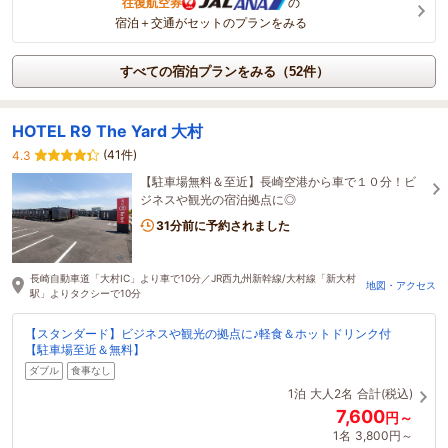
往復航空券
の
宿泊＋交通がセットのプランをみる
すべての宿泊プランをみる（52件）
HOTEL R9 The Yard 大村
(41件)
4.3
【駐車場無料＆至近】長崎空港から車で１０分！ビ
ジネスや観光の宿泊拠点に◎
31分前に予約されました
長崎自動車道「大村IC」より車で10分／JR西九州新幹線/大村線「新大村
地図・アクセス
駅」よりタクシーで10分
【スタンダード】ビジネスや観光の拠点に♪軽食＆ホットドリンク付
【駐車場至近＆無料】
ダブル
食事なし
1泊
大人2名
合計(税込)
7,600
円～
1名
3,800円～