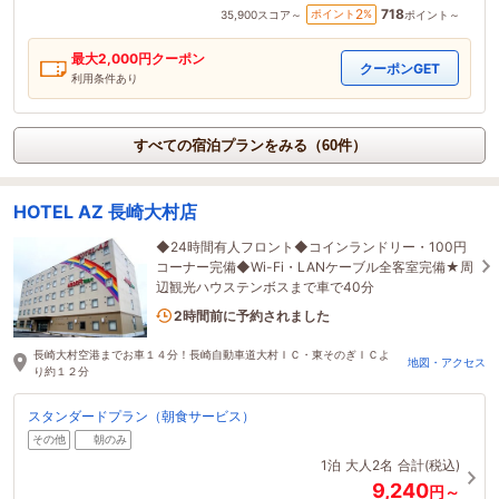
718
2
ポイント
%
35,900
スコア～
ポイント～
最大
2,000
円クーポン
クーポンGET
利用条件あり
すべての宿泊プランをみる（60件）
HOTEL AZ 長崎大村店
◆24時間有人フロント◆コインランドリー・100円
コーナー完備◆Wi-Fi・LANケーブル全客室完備★周
辺観光ハウステンボスまで車で40分
1名がこの宿を見ています
2時間前に予約されました
長崎大村空港までお車１４分！長崎自動車道大村ＩＣ・東そのぎＩＣよ
地図・アクセス
り約１２分
スタンダードプラン（朝食サービス）
その他
朝のみ
1泊
大人2名
合計(税込)
9,240
円～