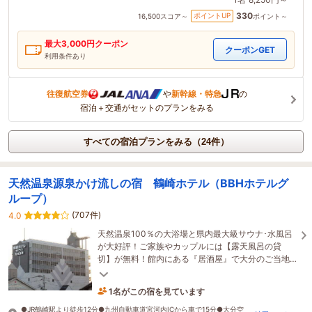
330
ポイントUP
16,500
スコア～
ポイント～
最大
3,000
円クーポン
クーポンGET
利用条件あり
往復航空券
や
新幹線・特急
の
宿泊＋交通がセットのプランをみる
すべての宿泊プランをみる（24件）
天然温泉源泉かけ流しの宿 鶴崎ホテル（BBHホテルグ
ループ）
(707件)
4.0
天然温泉100％の大浴場と県内最大級サウナ･水風呂
が大好評！ご家族やカップルには【露天風呂の貸
切】が無料！館内にある『居酒屋』で大分のご当地
グルメを堪能！（全国約160店舗展開中のBBHホテル
グループ)
1名がこの宿を見ています
14時間前に予約されました
●JR鶴崎駅より徒歩12分●九州自動車道宮河内ICから車で15分●大分空