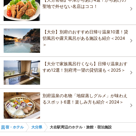
ホテルニューうすき
臼杵 湯の里
聖地で外せない名店はココ！
川口屋旅館別亭久楽
おすすめの観光スポットガイドを見る
竹瓦温泉
ホテルルートイン佐伯駅前
川口屋旅館別亭久楽
【大分】別府のおすすめ日帰り温泉10選！貸
HOTEL AZ 大分佐伯店
切風呂や露天風呂がある施設も紹介＜2024
＞
クレドホテル臼杵
【大分で家族風呂行くなら】日帰り温泉おす
すめ12選！別府湾一望の貸切湯も＜2025＞
ビジネスホテル清風荘
ホテル ますの井
別府温泉の名物「地獄蒸しグルメ」が味わえ
るスポット6選！楽しみ方も紹介＜2024＞
宿・ホテル
大分県
大在駅周辺のホテル・旅館・宿泊施設