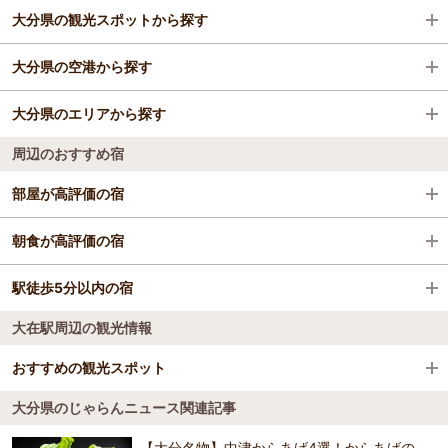
大分県の観光スポットから探す
格安ホテル
大分駅
大分県の空港から探す
鶴崎駅
サンリオキャラクターパーク ハーモニーランド
大分県のエリアから探す
佐伯駅
城島高原パーク
大分空港
周辺のおすすめ宿
臼杵駅
大分マリーンパレス水族館「うみたまご」
別府
部屋が高評価の宿
津久見駅
金鱗湖
大分
HOTEL AZ 大分津久見店
朝食が高評価の宿
高城駅
別府の地獄
湯布院
ホテル金水苑
駅徒歩5分以内の宿
里の旅リゾート ロッジきよかわ
三重町駅
別府ロープウェイ
中津・国東
大在駅周辺の観光情報
ホテル金水苑
HOTEL AZ 大分津久見店
西大分駅
由布岳
九重・久住・竹田・長湯
ホテルルートイン佐伯駅前
おすすめの観光スポット
HOTEL AZ 大分津久見店
幸崎駅
九州自然動物公園アフリカンサファリ
日田・天ヶ瀬・耶馬渓
ホテルルートイン佐伯駅前
大分県のじゃらんニュース関連記事
臼杵 湯の里
佐伯城跡
4.0
熊崎駅
別府地獄めぐり 海地獄
【大分名物】中津からあげ4選！からあげの