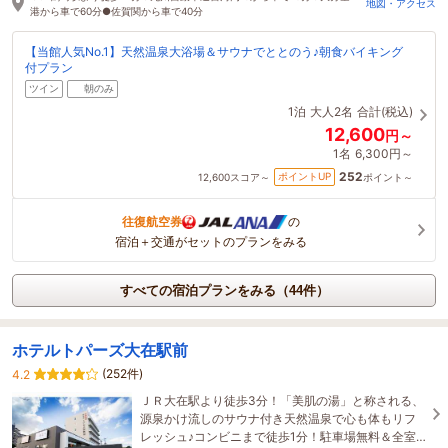
地図・アクセス
港から車で60分●佐賀関から車で40分
【当館人気No.1】天然温泉大浴場＆サウナでととのう♪朝食バイキング
付プラン
ツイン
朝のみ
1泊
大人2名
合計(税込)
12,600
円～
1名
6,300円～
252
ポイントUP
12,600
スコア～
ポイント～
往復航空券
の
宿泊＋交通がセットのプランをみる
すべての宿泊プランをみる（44件）
ホテルトパーズ大在駅前
(252件)
4.2
ＪＲ大在駅より徒歩3分！「美肌の湯」と称される、
源泉かけ流しのサウナ付き天然温泉で心も体もリフ
レッシュ♪コンビニまで徒歩1分！駐車場無料＆全室