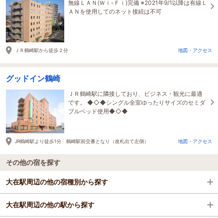
無線ＬＡＮ(Ｗｉ-Ｆｉ)完備 ※2021年9/1以降は有線Ｌ
ＡＮを使用してのネット接続は不可
ＪＲ鶴崎駅から徒歩２分
地図・アクセス
グッドイン鶴崎
ＪＲ鶴崎駅に隣接しており、ビジネス・観光に最適
です。 ◆◇◆シングル全室ゆったりサイズのセミダ
ブルベッド使用◆◇◆
JR鶴崎駅より徒歩1分 鶴崎駅前交番となり（改札出て左側）
地図・アクセス
その他の宿を探す
大在駅周辺の他の宿種別から探す
大在駅周辺の他の駅から探す
ビジネスホテル