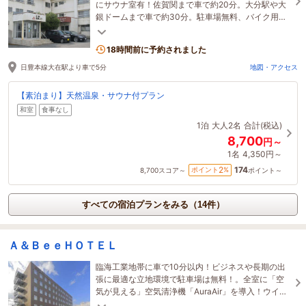
にサウナ室有！佐賀関まで車で約20分。大分駅や大
銀ドームまで車で約30分。駐車場無料、バイク用の
屋根付き駐車場あり！個別空調♪全室WiFi接続無料完
備。
18時間前に予約されました
日豊本線大在駅より車で5分
地図・アクセス
【素泊まり】天然温泉・サウナ付プラン
和室
食事なし
1泊
大人2名
合計(税込)
8,700
円～
1名
4,350円～
174
2
ポイント
%
8,700
スコア～
ポイント～
すべての宿泊プランをみる（14件）
Ａ＆ＢｅｅＨＯＴＥＬ
臨海工業地帯に車で10分以内！ビジネスや長期の出
張に最適な立地環境で駐車場は無料！。全室に「空
気が見える」空気清浄機「AuraAir」を導入！ウイル
スや花粉等の不安要素を抑制する安心なホテル！