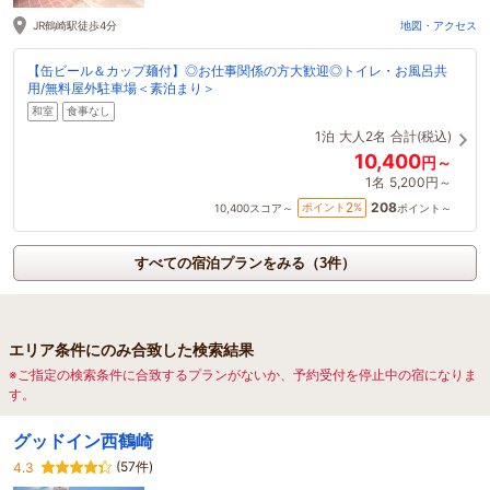
JR鶴崎駅徒歩4分
地図・アクセス
【缶ビール＆カップ麺付】◎お仕事関係の方大歓迎◎トイレ・お風呂共
用/無料屋外駐車場＜素泊まり＞
和室
食事なし
1泊
大人2名
合計(税込)
10,400
円～
1名
5,200円～
208
2
ポイント
%
10,400
スコア～
ポイント～
すべての宿泊プランをみる（3件）
エリア条件にのみ合致した検索結果
※ご指定の検索条件に合致するプランがないか、予約受付を停止中の宿になりま
す。
グッドイン西鶴崎
(57件)
4.3