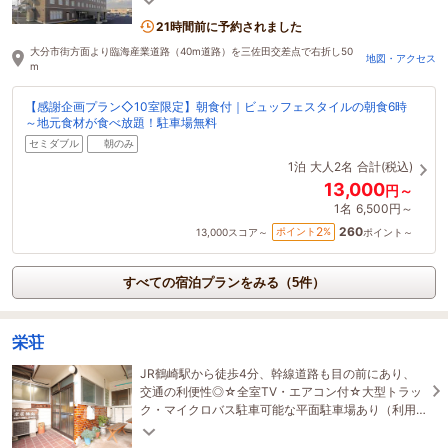
21時間前に予約されました
大分市街方面より臨海産業道路（40m道路）を三佐田交差点で右折し50
地図・アクセス
m
【感謝企画プラン◇10室限定】朝食付｜ビュッフェスタイルの朝食6時
～地元食材が食べ放題！駐車場無料
セミダブル
朝のみ
1泊
大人2名
合計(税込)
13,000
円～
1名
6,500円～
260
2
ポイント
%
13,000
スコア～
ポイント～
すべての宿泊プランをみる（5件）
栄荘
JR鶴崎駅から徒歩4分、幹線道路も目の前にあり、
交通の利便性◎☆全室TV・エアコン付☆大型トラッ
ク・マイクロバス駐車可能な平面駐車場あり（利用
時事前連絡要）お得な連泊プランもご用意♪