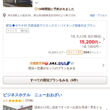
Wi-Fi完備！
14時間前に予約されました
JR大在駅より徒歩3分、東九州自動車道宮河内ICより車で12分
地図・アクセス
駅近◆サウナ付 天然温泉でリラックス！バイキング朝食付きプラン
ツイン
朝のみ
1泊
大人2名
合計(税込)
15,200
円～
1名
7,600円～
304
2
ポイント
%
15,200
スコア～
ポイント～
往復航空券
の
宿泊＋交通がセットのプランをみる
すべての宿泊プランをみる（6件）
ビジネスホテル ニューおおざい
(71件)
4.0
源泉かけ流し温泉ですべすべお肌を実感！男女とも