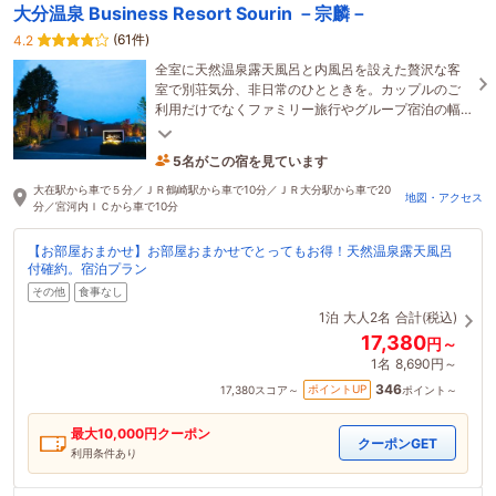
大分温泉 Business Resort Sourin －宗麟－
(61件)
4.2
全室に天然温泉露天風呂と内風呂を設えた贅沢な客
室で別荘気分、非日常のひとときを。カップルのご
利用だけでなくファミリー旅行やグループ宿泊の幅
広く対応♪天然温泉と広々ベッドで疲れを癒し観光へ
Go！！
5名がこの宿を見ています
1時間前に予約されました
大在駅から車で５分／ＪＲ鶴崎駅から車で10分／ＪＲ大分駅から車で20
地図・アクセス
分／宮河内ＩＣから車で10分
【お部屋おまかせ】お部屋おまかせでとってもお得！天然温泉露天風呂
付確約。宿泊プラン
その他
食事なし
1泊
大人2名
合計(税込)
17,380
円～
1名
8,690円～
346
ポイントUP
17,380
スコア～
ポイント～
最大
10,000
円クーポン
クーポンGET
利用条件あり