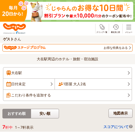
じゃらん
ゲスト
さん
お得な特典をみる
大在駅周辺のホテル・旅館・宿泊施設
大在駅
日付未定
1部屋 大人2名
こだわり条件を追加する
地図表示
おすすめ順
安い順
7
スコアについて
軒中
1
～
7
軒表示