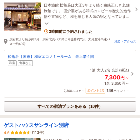
日本旅館 松亀荘は大正3年より続く由緒正しき老舗
旅館です。 囲炉裏がある和式のロビーや歴史的造作
物や置物など、和を感じる人気の宿となっていま
す。又、100％源泉かけ流しの名湯も自慢の一つで
す。
3時間前に予約されました
別府駅より徒歩約7分、別府北浜バス停より徒歩約2分、大分空港高速バ
地図・アクセス
スで約40分
松亀荘【国東】和室エコノミールーム 最上階４階
和室
食事なし
1泊
大人2名
合計(税込)
7,300
円～
1名
3,650円～
146
2
ポイント
%
7,300
スコア～
ポイント～
すべての宿泊プランをみる（10件）
ゲストハウスサンライン別府
(113件)
4.6