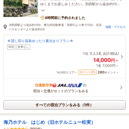
ゆくまでお楽しみください。別府駅から徒歩約10
分、北浜バスセンターから徒歩約2分とアクセス至便
8時間前に予約されました
JR別府駅より徒歩約10分、東九州自動車道・別府ICより車で15分。北浜
地図・アクセス
バスセンターより徒歩約2分
☆貸し切り温泉ゆったり素泊まりプラン☆
和室
食事なし
1泊
大人2名
合計(税込)
14,000
円～
1名
7,000円～
280
2
ポイント
%
14,000
スコア～
ポイント～
往復航空券
の
宿泊＋交通がセットのプランをみる
すべての宿泊プランをみる（5件）
海乃ホテル はじめ（旧ホテルニュー松実）
(890件)