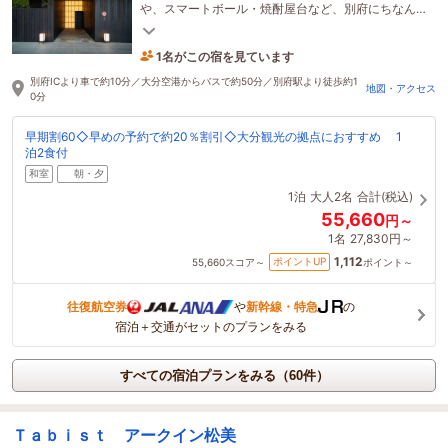
や、スマートボール・焼酎屋台など、別府にちなん
だ温泉魅力を楽しめます！
1名がこの宿を見ています
2時間前に予約されました
別府ICより車で約10分／大分空港からバスで約50分／別府駅より徒歩約1
地図・アクセス
0分
早期割60◇早めの予約で約20％割引◇大分観光の拠点におすすめ 1
泊2食付
和室
朝・夕
1泊
大人2名
合計(税込)
55,660
円～
1名
27,830円～
1,112
ポイントUP
55,660
スコア～
ポイント～
往復航空券
や
新幹線・特急
の
宿泊＋交通がセットのプランをみる
すべての宿泊プランをみる（60件）
Ｔａｂｉｓｔ アークイン松美