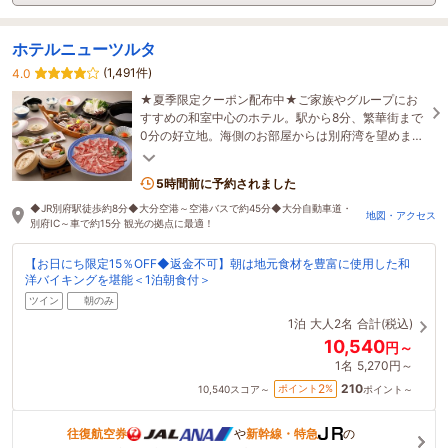
ホテルニューツルタ
(1,491件)
4.0
★夏季限定クーポン配布中★ご家族やグループにお
すすめの和室中心のホテル。駅から8分、繁華街まで
0分の好立地。海側のお部屋からは別府湾を望めま
す。掛流し温泉展望大浴場からの朝日は絶景です。
5時間前に予約されました
◆JR別府駅徒歩約8分◆大分空港～空港バスで約45分◆大分自動車道・
地図・アクセス
別府IC～車で約15分 観光の拠点に最適！
【お日にち限定15％OFF◆返金不可】朝は地元食材を豊富に使用した和
洋バイキングを堪能＜1泊朝食付＞
ツイン
朝のみ
1泊
大人2名
合計(税込)
10,540
円～
1名
5,270円～
210
2
ポイント
%
10,540
スコア～
ポイント～
往復航空券
や
新幹線・特急
の