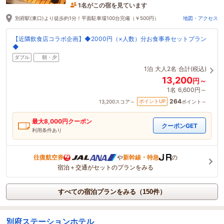
1名がこの宿を見ています
たった今予約されました
別府駅(東口)より徒歩約1分！平面駐車場100台完備（￥500円）
地図・アクセス
【近隣飲食店コラボ企画】◆2000円（×人数）分お食事券セットプラン
◆
ダブル
朝・夕
1泊
大人2名
合計(税込)
13,200
円～
1名
6,600円～
264
ポイントUP
13,200
スコア～
ポイント～
最大
8,000
円クーポン
クーポンGET
利用条件あり
往復航空券
や
新幹線・特急
の
宿泊＋交通がセットのプランをみる
すべての宿泊プランをみる（150件）
別府ステーションホテル