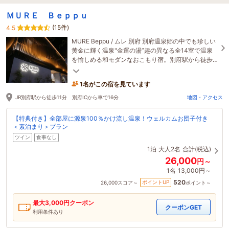
ＭＵＲＥ Ｂｅｐｐｕ
(15件)
4.5
MURE Beppu / ムレ 別府 別府温泉郷の中でも珍しい
黄金に輝く温泉"金運の湯”趣の異なる全14室で温泉
を愉しめる和モダンなおこもり宿。別府駅から徒歩
10分程と観光にも便利な立地も魅力。
1名がこの宿を見ています
JR別府駅から徒歩11分 別府ICから車で16分
地図・アクセス
【特典付き】全部屋に源泉100％かけ流し温泉！ウェルカムお団子付き
＜素泊まり＞プラン
ツイン
食事なし
1泊
大人2名
合計(税込)
26,000
円～
1名
13,000円～
520
ポイントUP
26,000
スコア～
ポイント～
最大
3,000
円クーポン
クーポンGET
利用条件あり