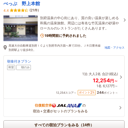
べっぷ 野上本館
(21件)
4.4
別府温泉の中心街にあり、質の良い温泉が楽しめる
和風の温泉旅館。周辺には有名な竹瓦温泉の砂湯や
ローカルのレストランがたくさんあります。
19時間前に予約されました
高速大分自動車道別府ＩＣより別府市内方面へ車で20分。ＪＲ日豊本線
地図・アクセス
別府駅より徒歩8分。
朝食付きプラン
和室
朝のみ
1泊
大人2名
合計(税込)
12,254
円～
1名
6,127円～
244
2
ポイント
%
12,254
スコア～
ポイント～
往復航空券
の
宿泊＋交通がセットのプランをみる
すべての宿泊プランをみる（14件）