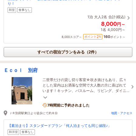
り！
和室
食事なし
1泊
大人2名
合計(税込)
8,000
円～
1名
4,000円～
160
2
ポイント
%
8,000
スコア～
ポイント～
すべての宿泊プランをみる（2件）
Ｅｃｏｌ 別府
二世帯だけの貸し切り客室☆吹き抜けもあり、広々
とした室内はお洒落な空間で大人数の方に喜ばれて
います！キッチン、バスルーム、リビング、ダイニ
ング、洗濯機があるので、長期滞在にもお勧めで
す。
7時間前に予約されました
ＪＲ別府駅東口より徒歩にて約８分
地図・アクセス
【素泊まり】スタンダードプラン「何人泊まっても同じ値段♪」
和洋室
食事なし