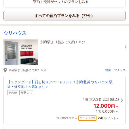
宿泊＋交通がセットのプランをみる
すべての宿泊プランをみる（77件）
ウリハウス
別府駅より徒歩にて約１０分
別府駅より徒歩にて約１０分
地図・アクセス
【スタンダード】貸し切りアパートメント！別府北浜 ウリハウス 駅
近・好立地！＜素泊まり＞
その他
食事なし
1泊
大人2名
合計(税込)
12,000
円～
1名
6,000円～
240
2
ポイント
%
12,000
スコア～
ポイント～