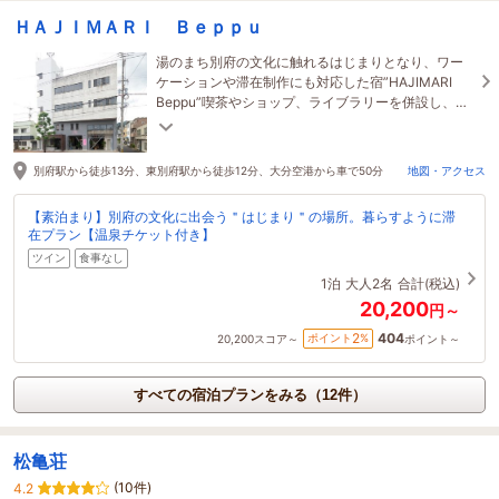
ＨＡＪＩＭＡＲＩ Ｂｅｐｐｕ
湯のまち別府の文化に触れるはじまりとなり、ワー
ケーションや滞在制作にも対応した宿”HAJIMARI
Beppu”喫茶やショップ、ライブラリーを併設し、ワ
ークショップやイベント等も開催される新たな文化
拠点。
別府駅から徒歩13分、東別府駅から徒歩12分、大分空港から車で50分
地図・アクセス
【素泊まり】別府の文化に出会う＂はじまり＂の場所。暮らすように滞
在プラン【温泉チケット付き】
ツイン
食事なし
1泊
大人2名
合計(税込)
20,200
円～
404
2
ポイント
%
20,200
スコア～
ポイント～
すべての宿泊プランをみる（12件）
松亀荘
(10件)
4.2