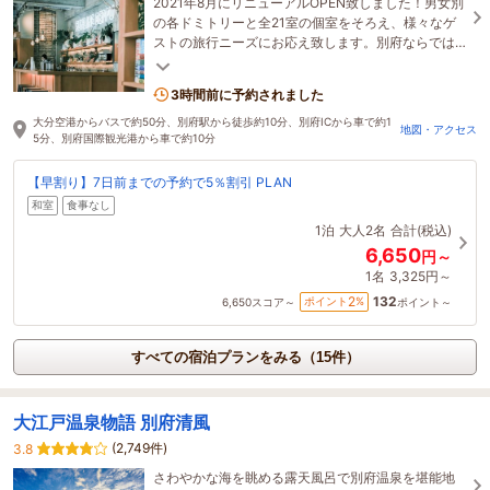
2021年8月にリニューアルOPEN致しました！男女別
の各ドミトリーと全21室の個室をそろえ、様々なゲ
ストの旅行ニーズにお応え致します。別府ならでは
の源泉かけ流し温泉もお楽しみください。
3時間前に予約されました
大分空港からバスで約50分、別府駅から徒歩約10分、別府ICから車で約1
地図・アクセス
5分、別府国際観光港から車で約10分
【早割り】7日前までの予約で5％割引 PLAN
和室
食事なし
1泊
大人2名
合計(税込)
6,650
円～
1名
3,325円～
132
2
ポイント
%
6,650
スコア～
ポイント～
すべての宿泊プランをみる（15件）
大江戸温泉物語 別府清風
(2,749件)
3.8
さわやかな海を眺める露天風呂で別府温泉を堪能地