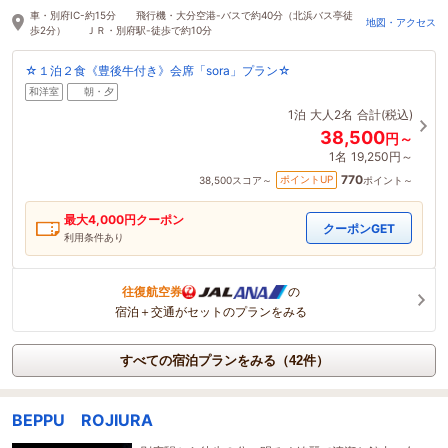
8時間前に予約されました
車・別府IC-約15分 飛行機・大分空港-バスで約40分（北浜バス亭徒
地図・アクセス
歩2分） ＪＲ・別府駅-徒歩で約10分
☆１泊２食《豊後牛付き》会席「sora」プラン☆
和洋室
朝・夕
1泊
大人2名
合計(税込)
38,500
円～
1名
19,250円～
770
ポイントUP
38,500
スコア～
ポイント～
最大
4,000
円クーポン
クーポンGET
利用条件あり
往復航空券
の
宿泊＋交通がセットのプランをみる
すべての宿泊プランをみる（42件）
BEPPU ROJIURA