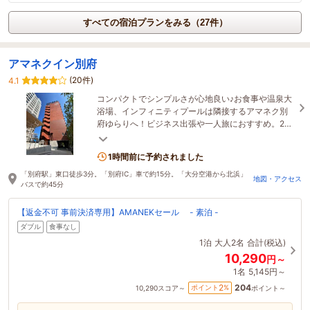
すべての宿泊プランをみる（27件）
アマネクイン別府
(20件)
4.1
コンパクトでシンプルさが心地良い♪お食事や温泉大
浴場、インフィニティプールは隣接するアマネク別
府ゆらりへ！ビジネス出張や一人旅におすすめ。2階
にはエステマッサージも！
1時間前に予約されました
「別府駅」東口徒歩3分。「別府IC」車で約15分。「大分空港から北浜」
地図・アクセス
バスで約45分
【返金不可 事前決済専用】AMANEKセール - 素泊 -
ダブル
食事なし
1泊
大人2名
合計(税込)
10,290
円～
1名
5,145円～
204
2
ポイント
%
10,290
スコア～
ポイント～