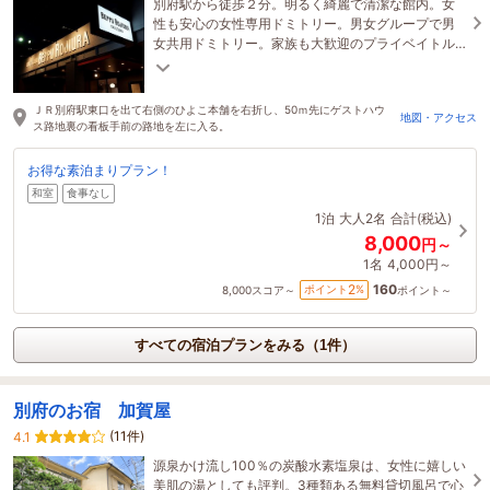
別府駅から徒歩２分。明るく綺麗で清潔な館内。女
性も安心の女性専用ドミトリー。男女グループで男
女共用ドミトリー。家族も大歓迎のプライベイトル
ーム。
ＪＲ別府駅東口を出て右側のひよこ本舗を右折し、50ｍ先にゲストハウ
地図・アクセス
ス路地裏の看板手前の路地を左に入る。
お得な素泊まりプラン！
和室
食事なし
1泊
大人2名
合計(税込)
8,000
円～
1名
4,000円～
160
2
ポイント
%
8,000
スコア～
ポイント～
すべての宿泊プランをみる（1件）
別府のお宿 加賀屋
(11件)
4.1
源泉かけ流し100％の炭酸水素塩泉は、女性に嬉しい
美肌の湯としても評判。3種類ある無料貸切風呂で心