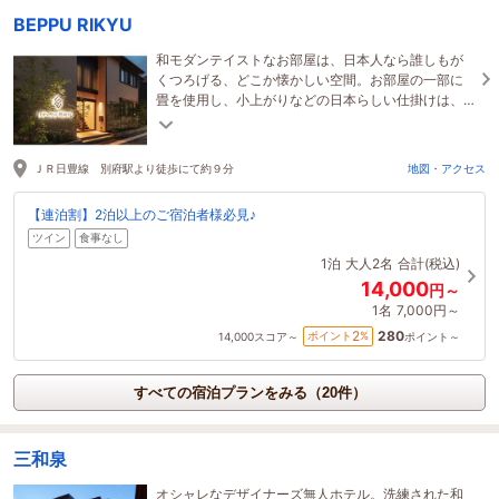
BEPPU RIKYU
和モダンテイストなお部屋は、日本人なら誰しもが
くつろげる、どこか懐かしい空間。お部屋の一部に
畳を使用し、小上がりなどの日本らしい仕掛けは、
外国人のお客様にも大変好評いただいています。
ＪＲ日豊線 別府駅より徒歩にて約９分
地図・アクセス
【連泊割】2泊以上のご宿泊者様必見♪
ツイン
食事なし
1泊
大人2名
合計(税込)
14,000
円～
1名
7,000円～
280
2
ポイント
%
14,000
スコア～
ポイント～
すべての宿泊プランをみる（20件）
三和泉
オシャレなデザイナーズ無人ホテル。洗練された和