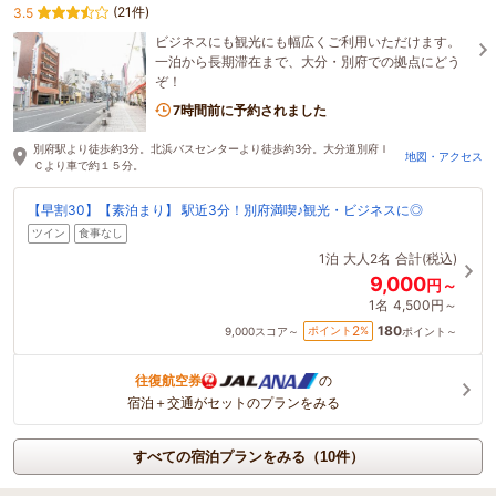
(21件)
3.5
ビジネスにも観光にも幅広くご利用いただけます。
一泊から長期滞在まで、大分・別府での拠点にどう
ぞ！
7時間前に予約されました
別府駅より徒歩約3分。北浜バスセンターより徒歩約3分。大分道別府Ｉ
地図・アクセス
Ｃより車で約１５分。
【早割30】【素泊まり】 駅近3分！別府満喫♪観光・ビジネスに◎
ツイン
食事なし
1泊
大人2名
合計(税込)
9,000
円～
1名
4,500円～
180
2
ポイント
%
9,000
スコア～
ポイント～
往復航空券
の
宿泊＋交通がセットのプランをみる
すべての宿泊プランをみる（10件）