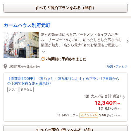
すべての宿泊プランをみる（56件）
カームハウス別府元町
別府の繁華街にあるアパートメントタイプのホテ
ル。リーズナブルなのに、ゆったりとした広さのお
部屋が魅力。1名から最大9名のお部屋もご用意して
おり、学生からファミリーまで、様々なスタイルに
も対応
7時間前に予約されました
JR別府駅から徒歩約5分
地図・アクセス
【直前割5%OFF】〈素泊まり〉弾丸旅行におすすめプラン！7日前から
の予約でお得な別府温泉旅♪
ダブル
食事なし
1泊
大人2名
合計(税込)
12,340
円～
1名
6,170円～
246
2
ポイント
%
12,340
スコア～
ポイント～
すべての宿泊プランをみる（8件）