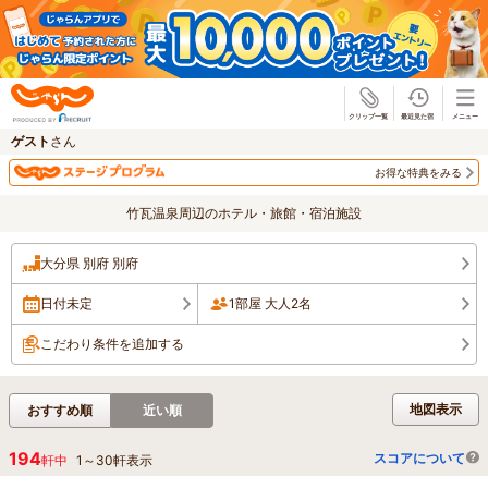
じゃらん
ゲスト
さん
お得な特典をみる
竹瓦温泉周辺のホテル・旅館・宿泊施設
大分県 別府 別府
日付未定
1部屋 大人2名
こだわり条件を追加する
地図表示
おすすめ順
近い順
194
スコアについて
軒中
1
～
30
軒表示