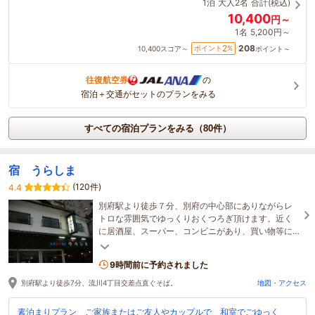
1泊
大人2名
合計(税込)
10,400
円～
1名
5,200円～
208
2
ポイント
%
10,400
スコア～
ポイント～
往復航空券
の
宿泊＋交通がセットのプランをみる
すべての宿泊プランをみる（80件）
宿 うらしま
(120件)
4.4
別府駅より徒歩７分、別府の中心部にありながらレ
トロな雰囲気でゆっくりおくつろぎ頂けます。近く
に居酒屋、スーパー、コンビニがあり、買い物等に
もとても便利です。源泉かけ流しの天然温泉100%で
す。
9時間前に予約されました
別府駅より徒歩7分、流川4丁目交差点直ぐそば。
地図・アクセス
素泊まりプラン ご家族またはご友人やカップルで 和室でごゆっく