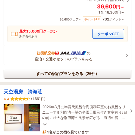
36,600
円～
1名
18,300円～
732
ポイントUP
36,600
スコア～
ポイント～
最大
15,000
円クーポン
クーポンGET
利用条件あり
往復航空券
の
宿泊＋交通がセットのプランをみる
すべての宿泊プランをみる（26件）
天空湯房 清海荘
(1,661件)
4.4
2026年3月に半露天風呂付海側和洋室のお風呂をリ
ニューアル別府湾一望の半露天風呂付き客室有り♪目
の前に壮大な別府湾の風景が広がる、海辺の宿。◆
駐車場無料◆全館無料Wi-Fi完備◆別府駅徒歩10分
1名がこの宿を見ています