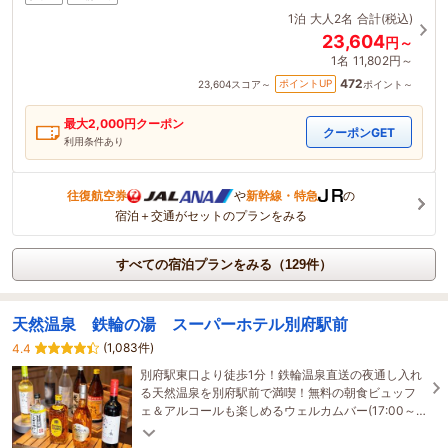
1泊
大人2名
合計(税込)
23,604
円～
1名
11,802円～
472
ポイントUP
23,604
スコア～
ポイント～
最大
2,000
円クーポン
クーポンGET
利用条件あり
往復航空券
や
新幹線・特急
の
宿泊＋交通がセットのプランをみる
すべての宿泊プランをみる（129件）
天然温泉 鉄輪の湯 スーパーホテル別府駅前
(1,083件)
4.4
別府駅東口より徒歩1分！鉄輪温泉直送の夜通し入れ
る天然温泉を別府駅前で満喫！無料の朝食ビュッフ
ェ＆アルコールも楽しめるウェルカムバー(17:00～
21:00)開催中♪平面駐車場100台完備(先着順/1泊500
円)