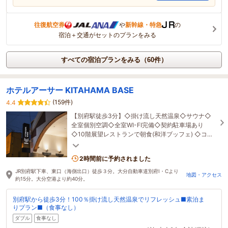
往復航空券
や
新幹線・特急
の
宿泊＋交通がセットのプランをみる
すべての宿泊プランをみる（60件）
ホテルアーサー KITAHAMA BASE
(159件)
4.4
【別府駅徒歩3分】◇掛け流し天然温泉◇サウナ◇
全室個別空調◇全室WI-FI完備◇契約駐車場あり
◇10階展望レストランで朝食(和洋ブッフェ) ◇コン
ビニ徒歩1分◇飲食街すぐそば
2時間前に予約されました
JR別府駅下車、東口（海側出口）徒歩３分。大分自動車道別府I・Cより
地図・アクセス
約15分。大分空港より約40分。
別府駅から徒歩3分！100％掛け流し天然温泉でリフレッシュ■素泊ま
りプラン■（食事なし）
ダブル
食事なし