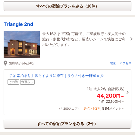
すべての宿泊プランをみる（10件）
Triangle 2nd
最大16名まで宿泊可能で、ご家族旅行・友人同士の
旅行・多世代旅行など、幅広いシーンで快適にご利
用いただけます。
別府駅から徒歩6分
地図・アクセス
【1泊素泊まり】暮らすように滞在｜サウナ付き一軒家☆彡
その他
食事なし
1泊
大人2名
合計(税込)
44,200
円～
1名
22,100円～
884
2
ポイント
%
44,200
スコア～
ポイント～
すべての宿泊プランをみる（2件）