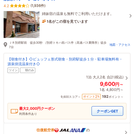
(1,936件)
4.2
姉妹宿の温泉も無料でご利用いただけます。
1名がこの宿を見ています
2時間前に予約されました
ＪＲ別府駅前 徒歩30秒 /別府トキハ前バス停（高速バス乗降所）徒歩
地図・アクセス
7分
【朝食付き】◇ビュッフェ形式朝食・別府駅徒歩１分・駐車場無料有・
源泉掛流温泉付き◇
ツイン
朝のみ
1泊
大人2名
合計(税込)
9,600
円～
1名
4,800円～
192
2
ポイント
%
9,600
スコア～
ポイント～
最大
2,000
円クーポン
クーポンGET
利用条件あり
往復航空券
の