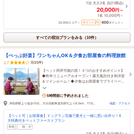
1泊
大人2名
合計(税込)
20,000
円～
1名
10,000円～
400
2
ポイント
%
20,000
スコア～
ポイント～
すべての宿泊プランをみる（10件）
【べっぷ好楽】ワンちゃんOK＆夕食お部屋食の料理旅館
(535件)
3.7
【ペット同伴可能の宿！３つのおすすめポイント】
◆昨年リニューアルオープン！露天風呂付き和洋室
＆ツインルーム！◆夕食はお部屋食でプライベート
空間を演出◆ペット専用温泉＆ドッグラン完備！
5時間前に予約されました
JR別府駅より徒歩10分。大分自動車道別府ICより6.5km、17分。
地図・アクセス
【ペット可｜お部屋食】ドッグラン完備で愛犬と一緒に思い出作り！4
大特典付きペットファーストプラン
和室
朝・夕
1泊
大人2名
合計(税込)