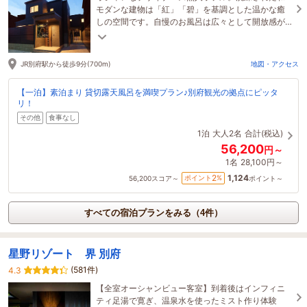
モダンな建物は「紅」「碧」を基調とした温かな癒
しの空間です。自慢のお風呂は広々として開放感が
あり、露天風呂では打たせ湯も満喫できます！
JR別府駅から徒歩9分(700m)
地図・アクセス
【一泊】素泊まり 貸切露天風呂を満喫プラン♪別府観光の拠点にピッタ
リ！
その他
食事なし
1泊
大人2名
合計(税込)
56,200
円～
1名
28,100円～
1,124
2
ポイント
%
56,200
スコア～
ポイント～
すべての宿泊プランをみる（4件）
星野リゾート 界 別府
(581件)
4.3
【全室オーシャンビュー客室】到着後はインフィニ
ティ足湯で寛ぎ、温泉水を使ったミスト作り体験