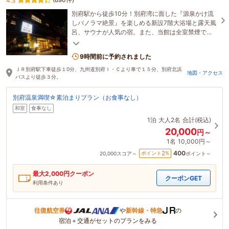
4.3
別府駅から徒歩10分！別府湾に面した『源泉かけ流
しパノラマ絶景』を楽しめる新設7階大浴場と露天風
呂、サウナが人気の宿。また、当館は全室禁煙で
す。
9時間前に予約されました
ＪＲ別府駅下車徒歩１0分、九州道別府Ｉ・Ｃより車で１５分、別府北浜
地図・アクセス
バスより徒歩３分。
別府温泉満喫☆素泊まりプラン（お食事なし）
和室
食事なし
1泊
大人2名
合計(税込)
20,000
円～
1名
10,000円～
400
2
ポイント
%
20,000
スコア～
ポイント～
最大
2,000
円クーポン
クーポンGET
利用条件あり
往復航空券
や
新幹線・特急
の
宿泊＋交通がセットのプランをみる