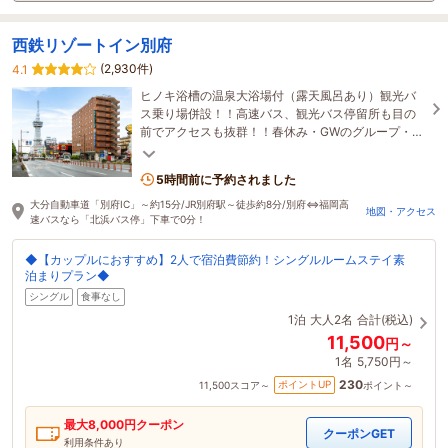
西鉄リゾートイン別府
(2,930件)
4.1
ヒノキ浴槽の温泉大浴場付（露天風呂あり）観光バ
ス乗り場併設！！高速バス、観光バス停留所も目の
前でアクセスも抜群！！春休み・GWのグループ・フ
ァミリー旅行の活動拠点にもおすすめ。
5時間前に予約されました
大分自動車道「別府IC」～約15分/JR別府駅～徒歩約8分/別府⇔福岡高
地図・アクセス
速バスなら「北浜バス停」下車で0分！
◆【カップルにおすすめ】2人で宿泊費節約！シングルルームステイ素
泊まりプラン◆
シングル
食事なし
1泊
大人2名
合計(税込)
11,500
円～
1名
5,750円～
230
ポイントUP
11,500
スコア～
ポイント～
最大
8,000
円クーポン
クーポンGET
利用条件あり