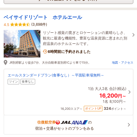
ベイサイドリゾート ホテルエール
(3,698件)
4.5
リゾート感覚の寛ぎとロケーションの素晴らしさ、
観光に最適な機能性。豊富な温泉資源に恵まれた別
府温泉のホテルエールです。
6時間前に予約されました
JR別府駅より徒歩7分、大分自動車道別府ICより車で15分。
地図・アクセス
エールスタンダードプラン(食事なし）～平面駐車場無料～
ツイン
食事なし
1泊
大人2名
合計(税込)
16,200
円～
1名
8,100円～
324
ポイントUP
16,200
スコア～
ポイント～
往復航空券
の
宿泊＋交通がセットのプランをみる