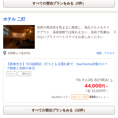
すべての宿泊プランをみる（2件）
ホテル 二灯
別府の商店街を気ままに散策し、地元グルメをテイ
クアウト。温泉旅館では味わえない、自由で気兼ね
のないプライベートステイをお楽しみください
別府駅より徒歩6分
地図・アクセス
【朝食付き】1日2組限定｜灯りともる隠れ家で、tsuchiumu自慢のスー
プ朝食と別府の休日
ツイン
朝のみ
1泊
大人2名
合計(税込)
44,000
円～
1名
22,000円～
880
2
ポイント
%
44,000
スコア～
ポイント～
すべての宿泊プランをみる（12件）