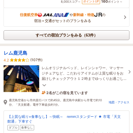
160
ポイントUP
8,000
スコア～
ポイント～
往復航空券
や
新幹線・特急
の
宿泊＋交通がセットのプランをみる
すべての宿泊プランをみる（63件）
レム鹿児島
(107件)
4.2
レムオリジナルベッド、レインシャワー、マッサー
ジチェアなど、こだわりアイテムが上質な眠りをお
届けしチェックアウト１２時までゆっくりお過ごし
頂けます。市電「天文館通」すぐ
2名がこの宿を見ています
20分前に予約されました
鹿児島空港から市内直行バスで約45分。鹿児島中央駅から市電で約10
地図・アクセス
分、「天文館通」電停下車徒歩約1分。
【上質な眠り×食事なし】～快眠～ remmスタンダード ★ 市電「天文
館通」下車すぐ
ダブル
食事なし