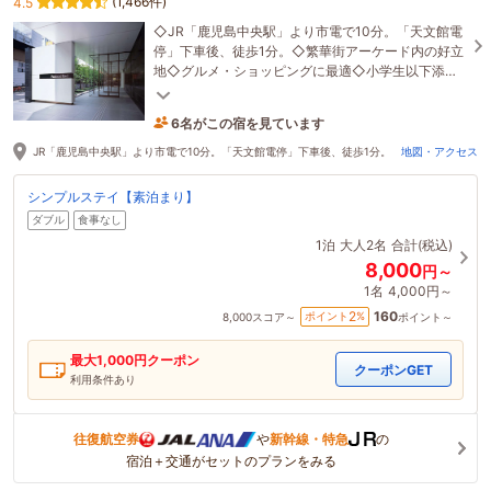
(1,466件)
4.5
◇JR「鹿児島中央駅」より市電で10分。「天文館電
停」下車後、徒歩1分。◇繁華街アーケード内の好立
地◇グルメ・ショッピングに最適◇小学生以下添い
寝無料◇お子様大歓迎◇全館Wi-fi無料！
6名がこの宿を見ています
たった今予約されました
JR「鹿児島中央駅」より市電で10分。「天文館電停」下車後、徒歩1分。
地図・アクセス
シンプルステイ【素泊まり】
ダブル
食事なし
1泊
大人2名
合計(税込)
8,000
円～
1名
4,000円～
160
2
ポイント
%
8,000
スコア～
ポイント～
最大
1,000
円クーポン
クーポンGET
利用条件あり
往復航空券
や
新幹線・特急
の
宿泊＋交通がセットのプランをみる