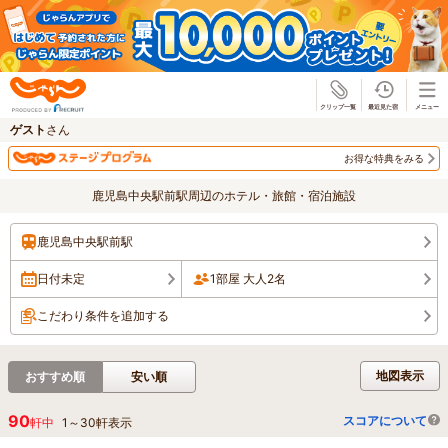
じゃらん
ゲスト
さん
お得な特典をみる
鹿児島中央駅前駅周辺のホテル・旅館・宿泊施設
鹿児島中央駅前駅
日付未定
1部屋 大人2名
こだわり条件を追加する
地図表示
おすすめ順
安い順
90
スコアについて
軒中
1
～
30
軒表示