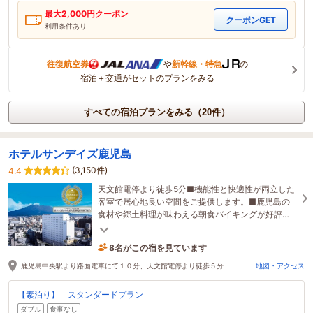
最大
2,000
円クーポン
クーポンGET
利用条件あり
往復航空券
や
新幹線・特急
の
宿泊＋交通がセットのプランをみる
すべての宿泊プランをみる（20件）
ホテルサンデイズ鹿児島
(3,150件)
4.4
天文館電停より徒歩5分■機能性と快適性が両立した
客室で居心地良い空間をご提供します。■鹿児島の
食材や郷土料理が味わえる朝食バイキングが好評
◎■女性専用ルームに話題のＲｅＦａ（リファ）製
品完備！
8名がこの宿を見ています
29分前に予約されました
鹿児島中央駅より路面電車にて１０分、天文館電停より徒歩５分
地図・アクセス
【素泊り】 スタンダードプラン
ダブル
食事なし