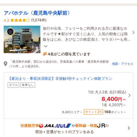
アパホテル〈鹿児島中央駅前〉
(1,074件)
4.2
旅行や出張、フェリーをご利用される方に最適なホ
テルです★駅がすぐ近くにあり、人気の朝食には鶏
飯をはじめ、きびなごの南蛮漬け、サラダバーも用
意★是非ご利用ください★
4名がこの宿を見ています
19分前に予約されました
「鹿児島中央駅」西口から徒歩2分。空港高速バス乗車「鹿児島中央駅前
地図・アクセス
バス停」より徒歩5分。
【素泊まり・事前決済限定】非接触1秒チェックイン体験プラン
ダブル
食事なし
1泊
大人2名
合計(税込)
8,400
円～
1名
4,200円～
168
2
ポイント
%
8,400
スコア～
ポイント～
往復航空券
や
新幹線・特急
の
宿泊＋交通がセットのプランをみる