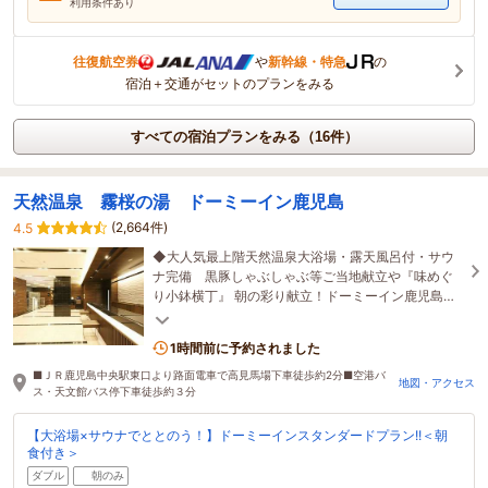
利用条件あり
往復航空券
や
新幹線・特急
の
宿泊＋交通がセットのプランをみる
すべての宿泊プランをみる（16件）
天然温泉 霧桜の湯 ドーミーイン鹿児島
(2,664件)
4.5
◆大人気最上階天然温泉大浴場・露天風呂付・サウ
ナ完備 黒豚しゃぶしゃぶ等ご当地献立や『味めぐ
り小鉢横丁』 朝の彩り献立！ドーミーイン鹿児島の
「ご当地逸品料理」は・・・是非ご賞味ください
1時間前に予約されました
■ＪＲ鹿児島中央駅東口より路面電車で高見馬場下車徒歩約2分■空港バ
地図・アクセス
ス・天文館バス停下車徒歩約３分
【大浴場×サウナでととのう！】ドーミーインスタンダードプラン!!＜朝
食付き＞
ダブル
朝のみ