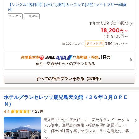
【シングル2名利用】お日にち限定カップルでお得にレイトマサー(朝食
付)
シングル
朝のみ
1泊
大人2名
合計(税込)
18,200
円～
1名
9,100円～
364
ポイントUP
18,200
スコア～
ポイント～
往復航空券
や
新幹線・特急
の
宿泊＋交通がセットのプランをみる
すべての宿泊プランをみる（376件）
ホテルグランセレッソ鹿児島天文館（２６年３月ＯＰＥ
Ｎ）
(123件)
4.4
鹿児島の中心「天文館」に、新たなランドマークホ
テル誕生。鹿児島の象徴・桜島を望む絶景ビュー
と、郷土の味覚を楽しめるレストランを備えた、客
室数全151室のホテルです。