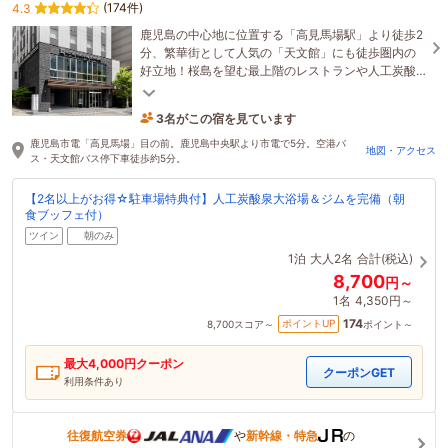
(174件)
4.3
鹿児島の中心地に位置する「高見馬場駅」より徒歩2
分、繁華街として人気の「天文館」にも徒歩圏内の
好立地！桜島を望む最上階のレストランや人工炭酸
泉の大浴場、ジムなどを完備。快適なホテル滞在を
満喫！
3名がこの宿を見ています
たった今予約されました
鹿児島市電「高見馬場」目の前。鹿児島中央駅より市電で5分。空港バ
地図・アクセス
ス・天文館バス停下車徒歩約5分。
【2名以上がお得☆駐車場特典付】人工炭酸泉大浴場＆ジムを完備（朝
食ブッフェ付）
ツイン
朝のみ
1泊
大人2名
合計(税込)
8,700
円～
1名
4,350円～
174
ポイントUP
8,700
スコア～
ポイント～
最大
4,000
円クーポン
クーポンGET
利用条件あり
往復航空券
や
新幹線・特急
の