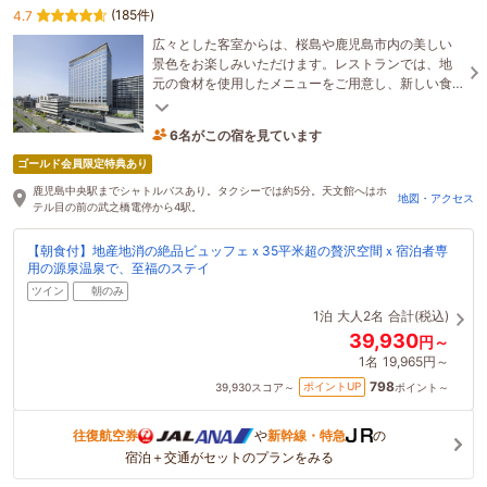
(185件)
4.7
広々とした客室からは、桜島や鹿児島市内の美しい
景色をお楽しみいただけます。レストランでは、地
元の食材を使用したメニューをご用意し、新しい食
の魅力を提供いたします。グリーンキー受賞施設で
す。
6名がこの宿を見ています
2時間前に予約されました
ゴールド会員限定特典あり
鹿児島中央駅までシャトルバスあり。タクシーでは約5分。天文館へはホ
地図・アクセス
テル目の前の武之橋電停から4駅。
【朝食付】地産地消の絶品ビュッフェｘ35平米超の贅沢空間ｘ宿泊者専
用の源泉温泉で、至福のステイ
ツイン
朝のみ
1泊
大人2名
合計(税込)
39,930
円～
1名
19,965円～
798
ポイントUP
39,930
スコア～
ポイント～
往復航空券
や
新幹線・特急
の
宿泊＋交通がセットのプランをみる