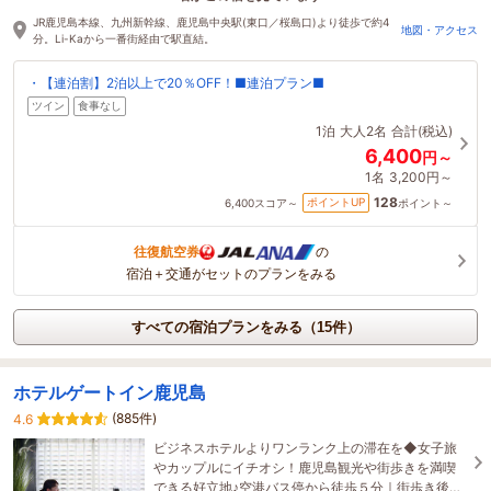
30分前に予約されました
JR鹿児島本線、九州新幹線、鹿児島中央駅(東口／桜島口)より徒歩で約4
地図・アクセス
分。Li-Kaから一番街経由で駅直結。
・【連泊割】2泊以上で20％OFF！■連泊プラン■
ツイン
食事なし
1泊
大人2名
合計(税込)
6,400
円～
1名
3,200円～
128
ポイントUP
6,400
スコア～
ポイント～
往復航空券
の
宿泊＋交通がセットのプランをみる
すべての宿泊プランをみる（15件）
ホテルゲートイン鹿児島
(885件)
4.6
ビジネスホテルよりワンランク上の滞在を◆女子旅
やカップルにイチオシ！鹿児島観光や街歩きを満喫
できる好立地♪空港バス停から徒歩５分｜街歩き後は