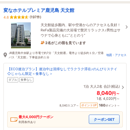
変なホテルプレミア鹿児島 天文館
(197件)
4.6
天文館徒歩圏内、駅や空港からのアクセスも良好！
ReFa製品完備の大浴場で贅沢リラックス♪男性はサ
ウナで心身ともに“ととのう”
2名がこの宿を見ています
1時間前に予約されました
JR鹿児島中央駅より市電で約7分「天文館通」電停より徒歩約１分／空港
地図・アクセス
バス「天文館」下車徒歩約１分
【ECO連泊プラン】連泊中は清掃なしでラクラク滞在♪のんびりステイ
◇じゃらん限定＜食事なし＞
ダブル
食事なし
1泊
大人2名
合計(税込)
8,040
円～
1名
4,020円～
160
ポイントUP
8,040
スコア～
ポイント～
最大
4,000
円クーポン
クーポンGET
利用条件あり