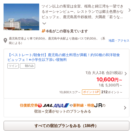
ツイン以上の客室は全室、桜島と錦江湾を一望でき
るオーシャンビュー。レストランでは郷土色豊かな
ビュッフェ、鹿児島黒牛鉄板焼、大隅産「若うな
ぎ」鰻重、黒豚しゃぶしゃぶをお楽しみいただけま
す。
6名がこの宿を見ています
47分前に予約されました
鹿児島空港より車で約50分。鹿児島中央駅より路線バスで約30分。（系
地図・アクセス
統による）
【ベストレート/朝食付】鹿児島の郷土料理が満載！約50種の和洋朝食
ビュッフェ！※小学生以下添い寝無料
ツイン
朝のみ
1泊
大人2名
合計(税込)
10,600
円～
1名
5,300円～
212
ポイントUP
10,600
スコア～
ポイント～
往復航空券
や
新幹線・特急
の
宿泊＋交通がセットのプランをみる
すべての宿泊プランをみる（186件）