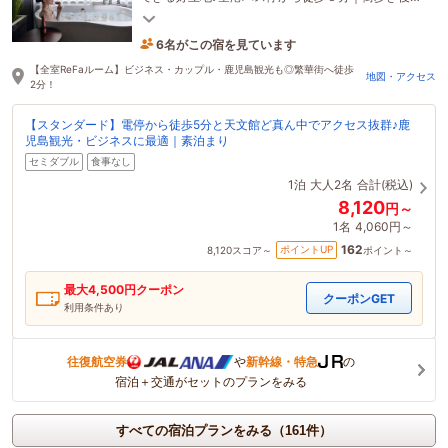
半露天風呂と【全室ReFa完備】でご褒美タイム！
6名がこの宿を見ています
37分前に予約されました
【全室ReFaルーム】ビジネス・カップル・鹿児島観光も◎繁華街へ徒歩
地図・アクセス
2分！
【スタンダード】電停から徒歩5分と天文館ど真ん中でアクセス抜群♪鹿
児島観光・ビジネスに最適｜素泊まり
セミダブル
食事なし
1泊
大人2名
合計(税込)
8,120
円～
1名
4,060円～
162
ポイントUP
8,120
スコア～
ポイント～
最大
4,500
円クーポン
クーポンGET
利用条件あり
往復航空券
や
新幹線・特急
の
宿泊＋交通がセットのプランをみる
すべての宿泊プランをみる（161件）