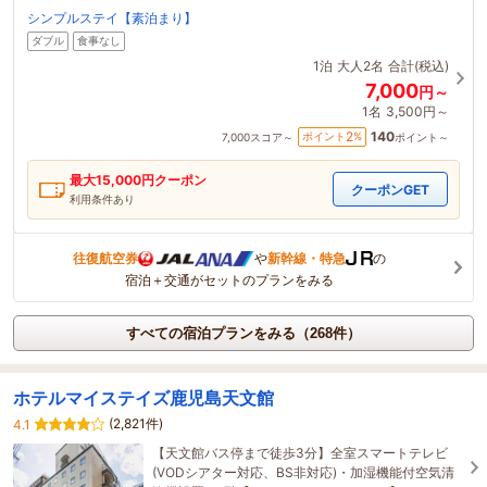
シンプルステイ【素泊まり】
ダブル
食事なし
1泊
大人2名
合計(税込)
7,000
円～
1名
3,500円～
140
2
ポイント
%
7,000
スコア～
ポイント～
最大
15,000
円クーポン
クーポンGET
利用条件あり
往復航空券
や
新幹線・特急
の
宿泊＋交通がセットのプランをみる
すべての宿泊プランをみる（268件）
ホテルマイステイズ鹿児島天文館
(2,821件)
4.1
【天文館バス停まで徒歩3分】全室スマートテレビ
(VODシアター対応、BS非対応)・加湿機能付空気清