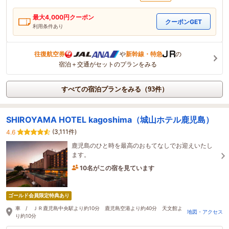
最大
4,000
円クーポン
クーポンGET
利用条件あり
往復航空券
や
新幹線・特急
の
宿泊＋交通がセットのプランをみる
すべての宿泊プランをみる（93件）
SHIROYAMA HOTEL kagoshima（城山ホテル鹿児島）
(3,111件)
4.6
鹿児島のひと時を最高のおもてなしでお迎えいたし
ます。
10名がこの宿を見ています
48分前に予約されました
ゴールド会員限定特典あり
車 / ＪＲ鹿児島中央駅より約10分 鹿児島空港より約40分 天文館よ
地図・アクセス
り約10分