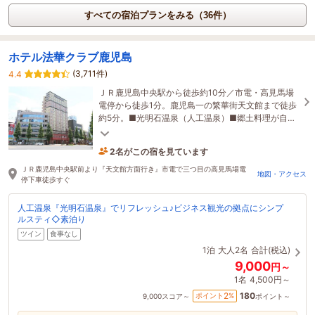
すべての宿泊プランをみる（36件）
ホテル法華クラブ鹿児島
(3,711件)
4.4
ＪＲ鹿児島中央駅から徒歩約10分／市電・高見馬場
電停から徒歩1分。鹿児島一の繁華街天文館まで徒歩
約5分。■光明石温泉（人工温泉）■郷土料理が自慢
の朝食バイキング！※駐輪場はございません※
2名がこの宿を見ています
44分前に予約されました
ＪＲ鹿児島中央駅前より『天文館方面行き』市電で三つ目の高見馬場電
地図・アクセス
停下車徒歩すぐ
人工温泉『光明石温泉』でリフレッシュ♪ビジネス観光の拠点にシンプ
ルスティ◇素泊り
ツイン
食事なし
1泊
大人2名
合計(税込)
9,000
円～
1名
4,500円～
180
2
ポイント
%
9,000
スコア～
ポイント～