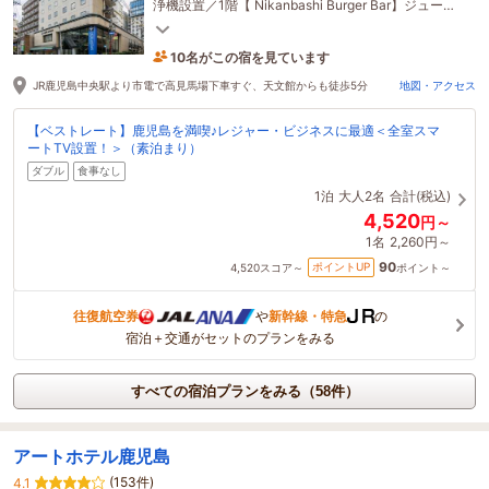
浄機設置／1階【 Nikanbashi Burger Bar】ジューシ
ーなハンバーガー・グリル料理、クラフトビールを
提供
10名がこの宿を見ています
たった今予約されました
JR鹿児島中央駅より市電で高見馬場下車すぐ、天文館からも徒歩5分
地図・アクセス
【ベストレート】鹿児島を満喫♪レジャー・ビジネスに最適＜全室スマ
ートTV設置！＞（素泊まり）
ダブル
食事なし
1泊
大人2名
合計(税込)
4,520
円～
1名
2,260円～
90
ポイントUP
4,520
スコア～
ポイント～
往復航空券
や
新幹線・特急
の
宿泊＋交通がセットのプランをみる
すべての宿泊プランをみる（58件）
アートホテル鹿児島
(153件)
4.1