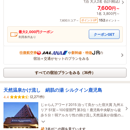
1泊
大人2名
合計(税込)
7,600
円～
1名
3,800円～
152
ポイントUP
7,600
スコア～
ポイント～
最大
2,000
円クーポン
クーポンGET
利用条件あり
往復航空券
や
新幹線・特急
の
宿泊＋交通がセットのプランをみる
すべての宿泊プランをみる（36件）
天然温泉かけ流し 絹肌の湯 シルクイン鹿児島
(2,271件)
4.4
じゃらんアワード2015 泊って良かった宿大賞 九州エ
リア 51室～100室部門 第3位！鹿児島中央駅から徒
歩５分！弱アルカリ性の掛け流し天然温泉が自慢の
癒しの宿で『スッキリ』旅を満喫♪
7名がこの宿を見ています