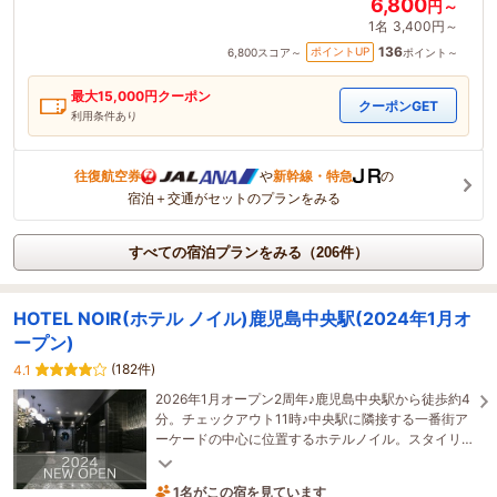
6,800
円～
1名
3,400円～
136
ポイントUP
6,800
スコア～
ポイント～
最大
15,000
円クーポン
クーポンGET
利用条件あり
往復航空券
や
新幹線・特急
の
宿泊＋交通がセットのプランをみる
すべての宿泊プランをみる（206件）
HOTEL NOIR(ホテル ノイル)鹿児島中央駅(2024年1月オ
ープン)
(182件)
4.1
2026年1月オープン2周年♪鹿児島中央駅から徒歩約4
分。チェックアウト11時♪中央駅に隣接する一番街ア
ーケードの中心に位置するホテルノイル。スタイリ
ッシュな空間で心安らぐひとときをお過ごしくださ
い。
1名がこの宿を見ています