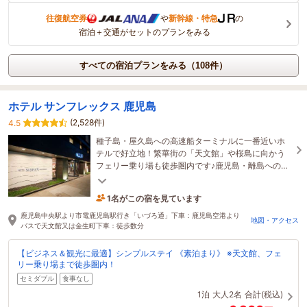
往復航空券
や
新幹線・特急
の
宿泊＋交通がセットのプランをみる
すべての宿泊プランをみる（108件）
ホテル サンフレックス 鹿児島
(2,528件)
4.5
種子島・屋久島への高速船ターミナルに一番近いホ
テルで好立地！繁華街の「天文館」や桜島に向かう
フェリー乗り場も徒歩圏内です♪鹿児島・離島への観
光の皆様を心よりお待ちしております！
1名がこの宿を見ています
たった今予約されました
鹿児島中央駅より市電鹿児島駅行き「いづろ通」下車：鹿児島空港より
地図・アクセス
バスで天文館又は金生町下車：徒歩数分
【ビジネス＆観光に最適】シンプルステイ 《素泊まり》 ※天文館、フェ
リー乗り場まで徒歩圏内！
セミダブル
食事なし
1泊
大人2名
合計(税込)