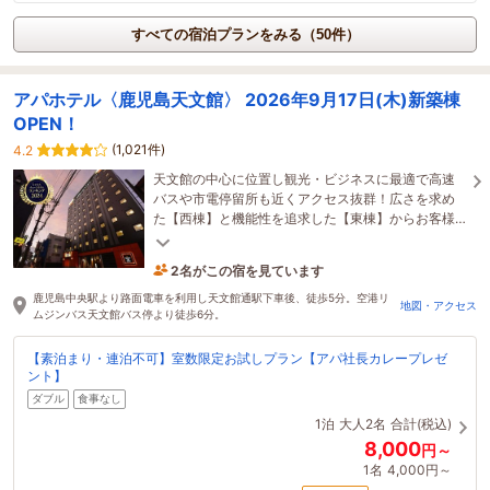
すべての宿泊プランをみる（50件）
アパホテル〈鹿児島天文館〉 2026年9月17日(木)新築棟
OPEN！
(1,021件)
4.2
天文館の中心に位置し観光・ビジネスに最適で高速
バスや市電停留所も近くアクセス抜群！広さを求め
た【西棟】と機能性を追求した【東棟】からお客様
のニーズにあった方をお選びいただけます！
2名がこの宿を見ています
1時間前に予約されました
鹿児島中央駅より路面電車を利用し天文館通駅下車後、徒歩5分。空港リ
地図・アクセス
ムジンバス天文館バス停より徒歩6分。
【素泊まり・連泊不可】室数限定お試しプラン【アパ社長カレープレゼ
ント】
ダブル
食事なし
1泊
大人2名
合計(税込)
8,000
円～
1名
4,000円～