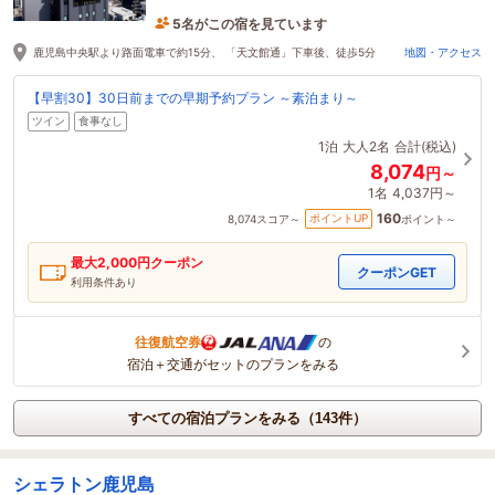
5名がこの宿を見ています
15分前に予約されました
鹿児島中央駅より路面電車で約15分、 「天文館通」下車後、徒歩5分
地図・アクセス
【早割30】30日前までの早期予約プラン ～素泊まり～
ツイン
食事なし
1泊
大人2名
合計(税込)
8,074
円～
1名
4,037円～
160
ポイントUP
8,074
スコア～
ポイント～
最大
2,000
円クーポン
クーポンGET
利用条件あり
往復航空券
の
宿泊＋交通がセットのプランをみる
すべての宿泊プランをみる（143件）
シェラトン鹿児島