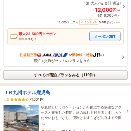
1泊
大人2名
合計(税込)
12,000
円～
1名
6,000円～
240
2
ポイント
%
12,000
スコア～
ポイント～
最大
22,500
円クーポン
クーポンGET
利用条件あり
往復航空券
や
新幹線・特急
の
宿泊＋交通がセットのプランをみる
すべての宿泊プランをみる（119件）
ＪＲ九州ホテル鹿児島
(1,501件)
4.3
駅直結というロケーションが可能にする快適なアク
セスと充実した時間。旅の疲れを解きほぐす、あた
たかいおもてなし。便利とやすらぎが共存する空間
の中、テーマの異なるインテリアの客室でお迎えし
ます