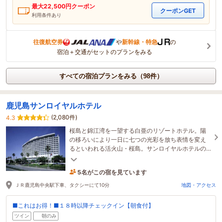
最大
22,500
円クーポン
クーポンGET
利用条件あり
往復航空券
や
新幹線・特急
の
宿泊＋交通がセットのプランをみる
すべての宿泊プランをみる（98件）
鹿児島サンロイヤルホテル
(2,080件)
4.3
桜島と錦江湾を一望する白亜のリゾートホテル。陽
の移ろいにより一日に七つの光彩を放ち表情を変え
るといわれる活火山・桜島。サンロイヤルホテルの
窓辺には常にその端麗な大自然の要旨をご用意して
います。
5名がこの宿を見ています
たった今予約されました
ＪＲ鹿児島中央駅下車、タクシーにて10分
地図・アクセス
■これはお得！■１８時以降チェックイン【朝食付】
ツイン
朝のみ