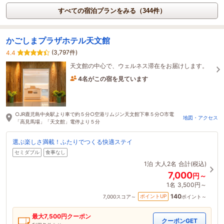
すべての宿泊プランをみる（344件）
かごしまプラザホテル天文館
(3,797件)
4.4
天文館の中心で、ウェルネス滞在をお届けします。
4名がこの宿を見ています
1時間前に予約されました
○JR鹿児島中央駅より車で約５分○空港リムジン天文館下車５分○市電
地図・アクセス
「高見馬場」「天文館」電停より５分
選ぶ楽しさ満載！ふたりでつくる快適ステイ
セミダブル
食事なし
1泊
大人2名
合計(税込)
7,000
円～
1名
3,500円～
140
ポイントUP
7,000
スコア～
ポイント～
最大
7,500
円クーポン
クーポンGET