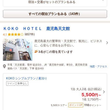
宿泊＋交通がセットのプランをみる
すべての宿泊プランをみる（143件）
ＫＯＫＯ ＨＯＴＥＬ 鹿児島天文館
(657件)
4.1
鹿児島最大の繁華街・天文館で、観光に、ビジネス
に、心安らぐ滞在をお手伝い。
3名がこの宿を見ています
たった今予約されました
市電「天文館通」電停 徒歩5分、JR「鹿児島中央駅」車5分、鹿児島空港
地図・アクセス
連絡バス「天文館」下車 徒歩4分
KOKO シンプルプラン / 素泊り
ツイン
食事なし
1泊
大人2名
合計(税込)
5,500
円～
1名
2,750円～
110
ポイントUP
5,500
スコア～
ポイント～