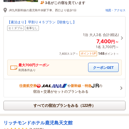
3名がこの宿を見ています
たった今予約されました
JR九州新幹線の鹿児島中央駅下車、西口より徒歩1分
地図・アクセス
【素泊まり】早割り４５プラン【朝食なし】
セミダブル
食事なし
1泊
大人2名
合計(税込)
7,400
円～
1名
3,700円～
148
ポイントUP
7,400
スコア～
ポイント～
最大
700
円クーポン
クーポンGET
利用条件あり
往復航空券
や
新幹線・特急
の
宿泊＋交通がセットのプランをみる
すべての宿泊プランをみる（122件）
リッチモンドホテル鹿児島天文館