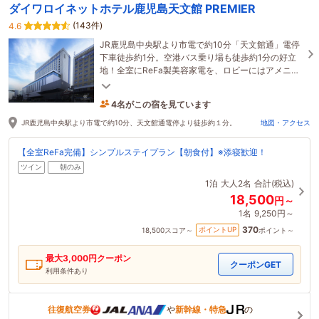
ダイワロイネットホテル鹿児島天文館 PREMIER
(143件)
4.6
JR鹿児島中央駅より市電で約10分「天文館通」電停
下車徒歩約1分。空港バス乗り場も徒歩約1分の好立
地！全室にReFa製美容家電を、ロビーにはアメニテ
ィバーを設置。一部を除きバス・トイレはセミセパ
レート。
4名がこの宿を見ています
24分前に予約されました
JR鹿児島中央駅より市電で約10分、天文館通電停より徒歩約１分。
地図・アクセス
【全室ReFa完備】シンプルステイプラン【朝食付】※添寝歓迎！
ツイン
朝のみ
1泊
大人2名
合計(税込)
18,500
円～
1名
9,250円～
370
ポイントUP
18,500
スコア～
ポイント～
最大
3,000
円クーポン
クーポンGET
利用条件あり
往復航空券
や
新幹線・特急
の