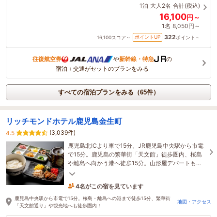
1泊
大人2名
合計(税込)
16,100
円～
1名
8,050円～
322
ポイントUP
16,100
スコア～
ポイント～
往復航空券
や
新幹線・特急
の
宿泊＋交通がセットのプランをみる
すべての宿泊プランをみる（65件）
リッチモンドホテル鹿児島金生町
(3,039件)
4.5
鹿児島北ICより車で15分。JR鹿児島中央駅から市電
で15分。鹿児島の繁華街「天文館」徒歩圏内、桜島
や離島へ向かう港へ徒歩15分。山形屋デパートもす
ぐ。ビジネス・観光へアクセス抜群の立地です。
4名がこの宿を見ています
23分前に予約されました
鹿児島中央駅から市電で15分。桜島・離島への港まで徒歩15分、繁華街
地図・アクセス
「天文館通り」や観光地へも徒歩圏内！