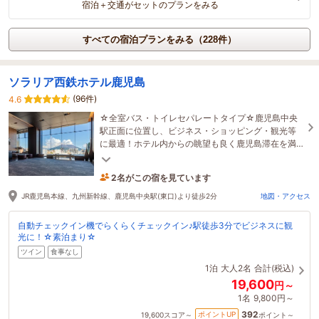
宿泊＋交通がセットのプランをみる
すべての宿泊プランをみる（228件）
ソラリア西鉄ホテル鹿児島
(96件)
4.6
☆全室バス・トイレセパレートタイプ☆鹿児島中央
駅正面に位置し、ビジネス・ショッピング・観光等
に最適！ホテル内からの眺望も良く鹿児島滞在を満
喫♪鹿児島の郷土料理を味わえるブッフェ朝食。
2名がこの宿を見ています
1時間前に予約されました
JR鹿児島本線、九州新幹線、鹿児島中央駅(東口)より徒歩2分
地図・アクセス
自動チェックイン機でらくらくチェックイン♪駅徒歩3分でビジネスに観
光に！☆素泊まり☆
ツイン
食事なし
1泊
大人2名
合計(税込)
19,600
円～
1名
9,800円～
392
ポイントUP
19,600
スコア～
ポイント～