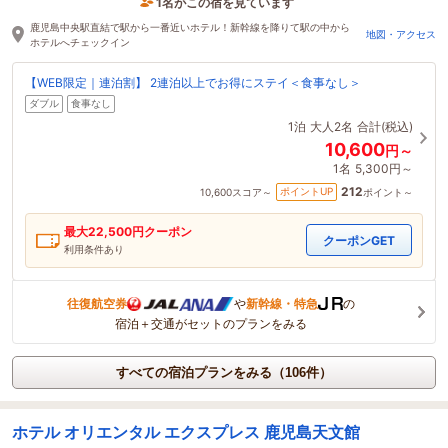
1名がこの宿を見ています
43分前に予約されました
鹿児島中央駅直結で駅から一番近いホテル！新幹線を降りて駅の中から
地図・アクセス
ホテルへチェックイン
【WEB限定｜連泊割】 2連泊以上でお得にステイ＜食事なし＞
ダブル
食事なし
1泊
大人2名
合計(税込)
10,600
円～
1名
5,300円～
212
ポイントUP
10,600
スコア～
ポイント～
最大
22,500
円クーポン
クーポンGET
利用条件あり
往復航空券
や
新幹線・特急
の
宿泊＋交通がセットのプランをみる
すべての宿泊プランをみる（106件）
ホテル オリエンタル エクスプレス 鹿児島天文館