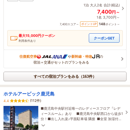
1泊
大人2名
合計(税込)
7,400
円～
1名
3,700円～
148
ポイントUP
7,400
スコア～
ポイント～
最大
15,000
円クーポン
クーポンGET
利用条件あり
往復航空券
や
新幹線・特急
の
宿泊＋交通がセットのプランをみる
すべての宿泊プランをみる（163件）
ホテルアービック鹿児島
(112件)
4.4
■鹿児島中央駅付近唯一のレディースフロア『レデ
ィースルーム』あり ■鹿児島中央駅西口から徒歩1
分！■出し入れ楽♪平面駐車場 隣接 ■全室 加湿付き
空気清浄機設置■全室Wi-Fi完備！