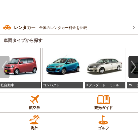
レンタカー
全国のレンタカー料金を比較
車両タイプから探す
軽自動車
コンパクト
スタンダード・ミドル
RV・
航空券
観光ガイド
海外
ゴルフ