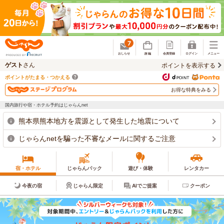
じゃらん
7
ゲスト
さん
ポイントを表示する
ポイントがたまる・つかえる
お得な特典をみる
国内旅行や宿・ホテル予約はじゃらんnet
熊本県熊本地方を震源として発生した地震について
じゃらんnetを騙った不審なメールに関するご注意
宿・ホテル
じゃらんパック
遊び・体験
レンタカー
今夜の宿
じゃらん限定
AIでご提案
クーポン