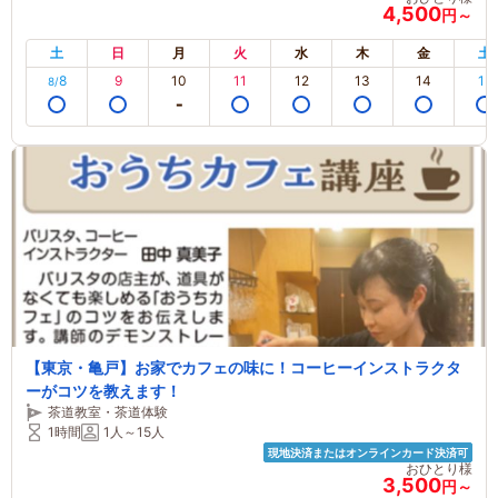
4,500
円～
土
日
月
火
水
木
金
土
8
9
10
11
12
13
14
15
8/
【東京・亀戸】お家でカフェの味に！コーヒーインストラクタ
ーがコツを教えます！
茶道教室・茶道体験
1時間
1人～15人
現地決済またはオンラインカード決済可
おひとり様
3,500
円～