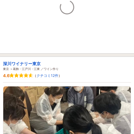
深川ワイナリー東京
東京 ＞葛飾・江戸川・江東 ／ワイン作り
4.6
（
クチコミ12件
）