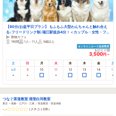
【60分/お盆平日プラン】 もふもふ大型わんちゃんと触れ合え
る♪フリードリンク制♪瑞江駅徒歩4分！＜カップル・女性・ファ
動物カフェ
ミリーおすすめ＞
1時間
1人～11人
9歳以上
オンラインカード決済専用
おひとり様
3,500
円～
土
日
月
火
水
木
金
土
8
9
10
11
12
13
14
15
8/
つなぐ茶道教室 清澄白河教室
東京 ＞葛飾・江戸川・江東 ／茶道教室・茶道体験
-.-
（クチコミ0件）