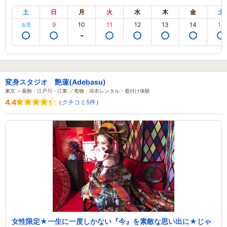
土
日
月
火
水
木
金
土
8
9
10
11
12
13
14
15
8/
変身スタジオ 艶蓮(Adebasu)
東京 ＞葛飾・江戸川・江東 ／着物・浴衣レンタル・着付け体験
4.4
（
クチコミ5件
）
女性限定★一生に一度しかない『今』を素敵な思い出に★じゃ