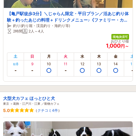
【亀戸駅徒歩3分】＼じゃらん限定・平日プラン／活あじ釣り体
験＋釣ったあじの料理＋ドリンクメニュー♪《ファミリー・カッ
釣り(釣り堀・渓流釣り・海釣り等)
プル・女性におすすめ》
2時間
2人～4人
現地決済可
おひとり様
1,000
円～
土
日
月
火
水
木
金
土
8
9
10
11
12
13
14
15
8/
大型犬カフェ ほっとひと犬
東京 ＞葛飾・江戸川・江東 ／動物カフェ
5.0
（
クチコミ4件
）