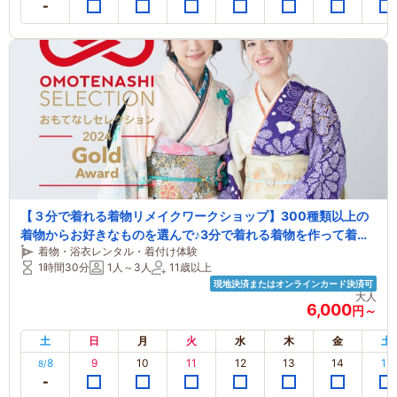
【３分で着れる着物リメイクワークショップ】300種類以上の
着物からお好きなものを選んで♪3分で着れる着物を作って着て
着物・浴衣レンタル・着付け体験
みよう！【作った着物はプレゼント♪】
1時間30分
1人～3人
11歳以上
現地決済またはオンラインカード決済可
大人
6,000
円～
土
日
月
火
水
木
金
土
8
9
10
11
12
13
14
15
8/