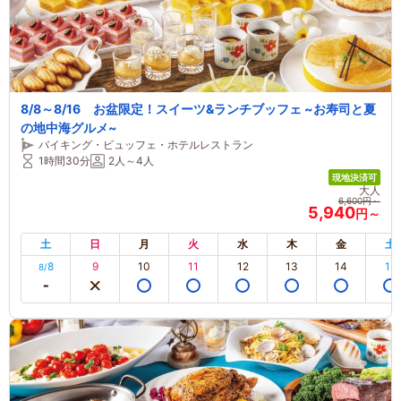
8/8～8/16 お盆限定！スイーツ&ランチブッフェ ~お寿司と夏
の地中海グルメ~
バイキング・ビュッフェ・ホテルレストラン
1時間30分
2人～4人
現地決済可
大人
6,600円～
5,940
円～
土
日
月
火
水
木
金
土
8
9
10
11
12
13
14
15
8/