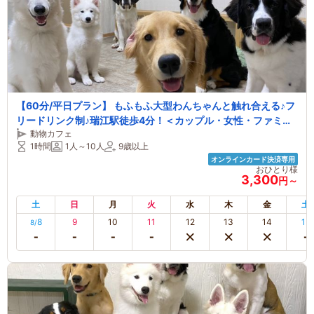
【60分/平日プラン】 もふもふ大型わんちゃんと触れ合える♪フ
リードリンク制♪瑞江駅徒歩4分！＜カップル・女性・ファミリ
動物カフェ
ーおすすめ＞
1時間
1人～10人
9歳以上
オンラインカード決済専用
おひとり様
3,300
円～
土
日
月
火
水
木
金
土
8
9
10
11
12
13
14
15
8/