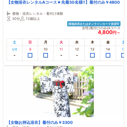
【女物浴衣レンタルAコース★先着30名様!!】着付のみ￥4800
着物・浴衣レンタル・着付け体験
30分
13歳以上
現地決済またはオンラインカード決済可
女性(着付けのみ)Aコース
4,800
円～
土
日
月
火
水
木
金
土
8
9
10
11
12
13
14
15
8/
【女物お持込浴衣】着付のみ￥3300