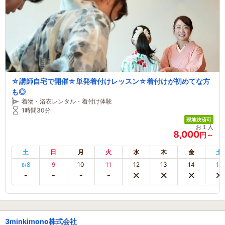
☆講師自宅で開催☆単発着付けレッスン☆着付けが初めてな方
も◎
着物・浴衣レンタル・着付け体験
1時間30分
現地決済可
お１人
8,000
円～
土
日
月
火
水
木
金
土
8
9
10
11
12
13
14
15
8/
3minkimono株式会社