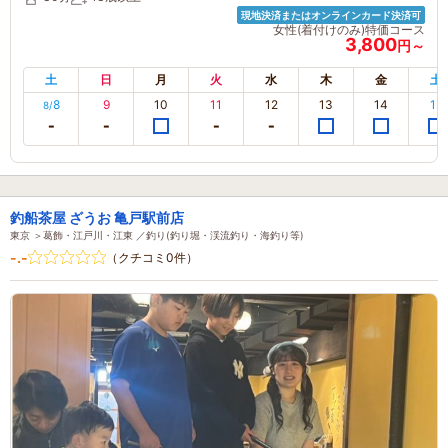
現地決済またはオンラインカード決済可
女性(着付けのみ)特価コース
3,800
円～
土
日
月
火
水
木
金
土
8
9
10
11
12
13
14
15
8/
釣船茶屋 ざうお 亀戸駅前店
東京 ＞葛飾・江戸川・江東 ／釣り(釣り堀・渓流釣り・海釣り等)
-.-
（クチコミ0件）