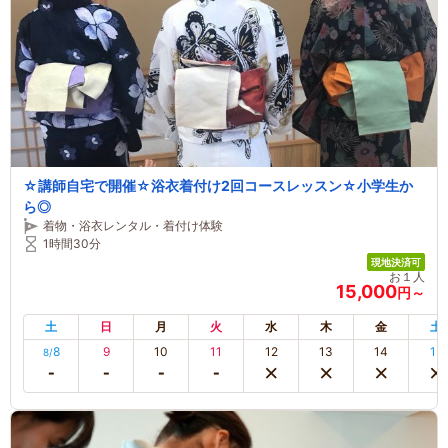
☆講師自宅で開催☆浴衣着付け2回コースレッスン☆小学生か
ら◎
着物・浴衣レンタル・着付け体験
1時間30分
現地決済可
お１人
15,000
円～
土
日
月
火
水
木
金
土
8
9
10
11
12
13
14
15
8/