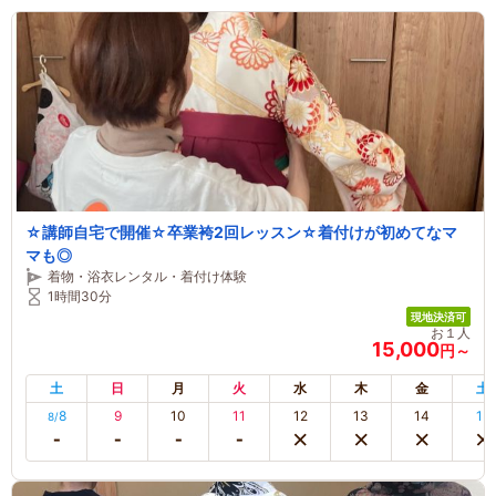
☆講師自宅で開催☆卒業袴2回レッスン☆着付けが初めてなマ
マも◎
着物・浴衣レンタル・着付け体験
1時間30分
現地決済可
お１人
15,000
円～
土
日
月
火
水
木
金
土
8
9
10
11
12
13
14
15
8/