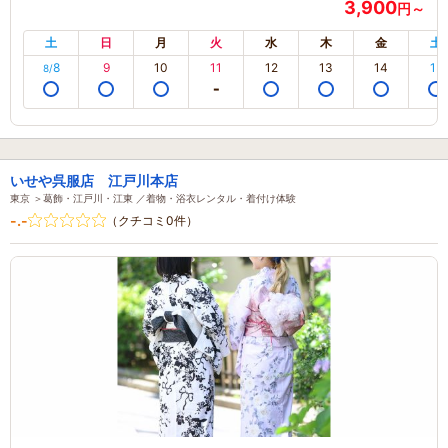
3,900
円～
土
日
月
火
水
木
金
土
8
9
10
11
12
13
14
15
8/
いせや呉服店 江戸川本店
東京 ＞葛飾・江戸川・江東 ／着物・浴衣レンタル・着付け体験
-.-
（クチコミ0件）