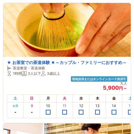
★ お茶室での茶道体験 ★～カップル・ファミリーにおすすめ～
茶道教室・茶道体験
1時間
3人以下
3歳以上
現地決済またはオンラインカード決済可
大人
5,900
円～
土
日
月
火
水
木
金
土
8
9
10
11
12
13
14
15
8/