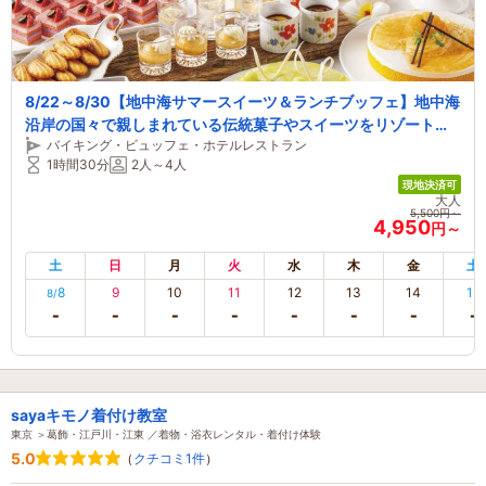
8/22～8/30【地中海サマースイーツ＆ランチブッフェ】地中海
沿岸の国々で親しまれている伝統菓子やスイーツをリゾート気
バイキング・ビュッフェ・ホテルレストラン
分でお楽しみいただけます。
1時間30分
2人～4人
現地決済可
大人
5,500円～
4,950
円～
土
日
月
火
水
木
金
土
8
9
10
11
12
13
14
15
8/
sayaキモノ着付け教室
東京 ＞葛飾・江戸川・江東 ／着物・浴衣レンタル・着付け体験
5.0
（
クチコミ1件
）