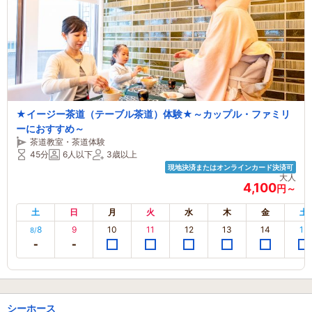
★イージー茶道（テーブル茶道）体験★～カップル・ファミリ
ーにおすすめ～
茶道教室・茶道体験
45分
6人以下
3歳以上
現地決済またはオンラインカード決済可
大人
4,100
円～
土
日
月
火
水
木
金
土
8
9
10
11
12
13
14
15
8/
シーホース