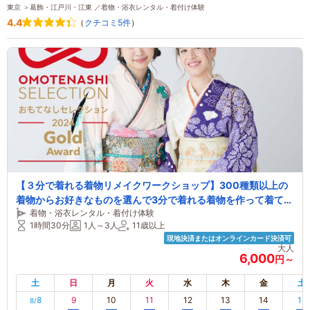
東京 ＞葛飾・江戸川・江東 ／着物・浴衣レンタル・着付け体験
4.4
（
クチコミ5件
）
【３分で着れる着物リメイクワークショップ】300種類以上の
着物からお好きなものを選んで3分で着れる着物を作って着てみ
着物・浴衣レンタル・着付け体験
よう！【作った着物はプレゼント♪】
1時間30分
1人～3人
11歳以上
現地決済またはオンラインカード決済可
大人
6,000
円～
土
日
月
火
水
木
金
土
8
9
10
11
12
13
14
15
8/