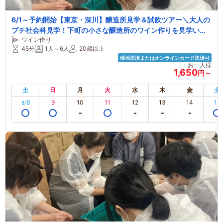
6/1～予約開始【東京・深川】醸造所見学＆試飲ツアー＼大人の
プチ社会科見学！下町の小さな醸造所のワイン作りを見学いた
ワイン作り
だけます♪その時期おすすめの３種のワインのテイスティングつ
45分
1人～6人
20歳以上
き！／
現地決済またはオンラインカード決済可
お一人様
1,650
円～
土
日
月
火
水
木
金
土
8
9
10
11
12
13
14
15
8/