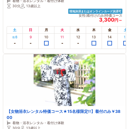
着物・浴衣レンタル・着付け体験
30分
13歳以上
現地決済またはオンラインカード決済可
女性(着付けのみ)特価コース
3,300
円～
土
日
月
火
水
木
金
土
8
9
10
11
12
13
14
15
8/
【女物浴衣レンタル特価コース★15名様限定!!】着付のみ￥38
00
着物・浴衣レンタル・着付け体験
30分
13歳以上