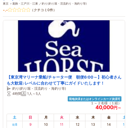
東京 ＞葛飾・江戸川・江東 ／釣り(釣り堀・渓流釣り・海釣り等)
-.-
（クチコミ0件）
【東京湾マリーナ乗船/チャーター便 朝便6:00～】初心者さん
も大歓迎♪レベルに合わせて丁寧にガイドいたします！
釣り(釣り堀・渓流釣り・海釣り等)
4時間
1人～5人
現地決済またはオンラインカード決済可
１～２名様（１組）
40,000
円～
土
日
月
火
水
木
金
土
8
9
10
11
12
13
14
15
8/