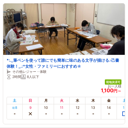
*:._筆ペンを使って誰にでも簡単に味のある文字が描ける♪己書
体験！_.:*女性・ファミリーにおすすめ☆
その他レジャー・体験
2時間
8人以下
現地決済可
お一人様
1,100
円～
土
日
月
火
水
木
金
土
8
9
10
11
12
13
14
15
8/