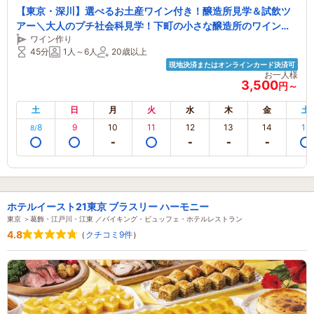
【東京・深川】選べるお土産ワイン付き！醸造所見学＆試飲ツ
アー＼大人のプチ社会科見学！下町の小さな醸造所のワイン作
ワイン作り
りを見学いただけます♪その時期おすすめの３種のワインのテイ
45分
1人～6人
20歳以上
スティング＆お土産つき！／
現地決済またはオンラインカード決済可
お一人様
3,500
円～
土
日
月
火
水
木
金
土
8
9
10
11
12
13
14
15
8/
ホテルイースト21東京 ブラスリー ハーモニー
東京 ＞葛飾・江戸川・江東 ／バイキング・ビュッフェ・ホテルレストラン
4.8
（
クチコミ9件
）