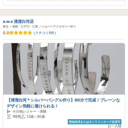
a.w.s 清澄白河店
東京 ＞葛飾・江戸川・江東 ／シルバーアクセサリー作り
5.0
（
クチコミ6件
）
【清澄白河＊シルバーバングル作り】60分で完成！プレーンな
デザイン気軽に着けられる！
その他レジャー・体験
1時間
12歳～80歳
現地決済またはオンラインカード決済可
お一人様