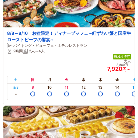
8/8～8/16 お盆限定！ディナーブッフェ ~紅ずわい蟹と国産牛
ローストビーフの饗宴~
バイキング・ビュッフェ・ホテルレストラン
2時間
2人～4人
現地決済可
大人
8,800円～
7,920
円～
土
日
月
火
水
木
金
土
8
9
10
11
12
13
14
15
8/