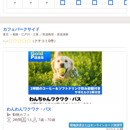
カフェパークサイド
東京 ＞葛飾・江戸川・江東 ／茶道教室・茶道体験
-.-
（クチコミ0件）
わんわんワクワク・パス
動物カフェ
2時間
1人
7歳～70歳
現地決済またはオンラインカード決済可
おひとり様