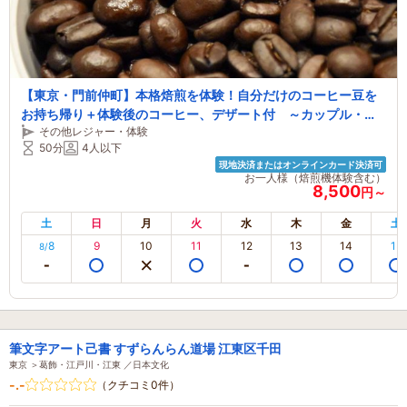
【東京・門前仲町】本格焙煎を体験！自分だけのコーヒー豆を
お持ち帰り＋体験後のコーヒー、デザート付 ～カップル・お
その他レジャー・体験
一人様・ご夫婦にもおすすめ～
50分
4人以下
現地決済またはオンラインカード決済可
お一人様（焙煎機体験含む）
8,500
円～
土
日
月
火
水
木
金
土
8
9
10
11
12
13
14
15
8/
筆文字アート己書 すずらんらん道場 江東区千田
東京 ＞葛飾・江戸川・江東 ／日本文化
-.-
（クチコミ0件）