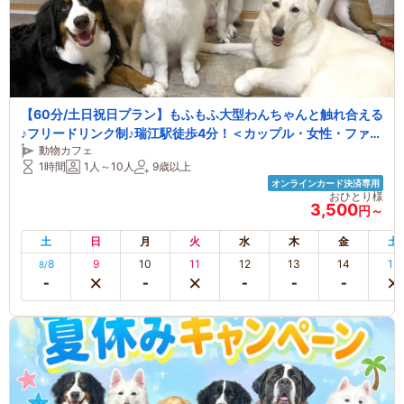
【60分/土日祝日プラン】もふもふ大型わんちゃんと触れ合える
♪フリードリンク制♪瑞江駅徒歩4分！＜カップル・女性・ファミ
動物カフェ
リーオススメ＞
1時間
1人～10人
9歳以上
オンラインカード決済専用
おひとり様
3,500
円～
土
日
月
火
水
木
金
土
8
9
10
11
12
13
14
15
8/