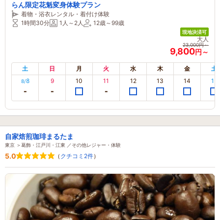
らん限定花魁変身体験プラン
着物・浴衣レンタル・着付け体験
1時間30分
1人～2人
12歳～99歳
現地決済可
大人
23,000円～
9,800
円～
土
日
月
火
水
木
金
土
8
9
10
11
12
13
14
15
8/
自家焙煎珈琲まるたま
東京 ＞葛飾・江戸川・江東 ／その他レジャー・体験
5.0
（
クチコミ2件
）