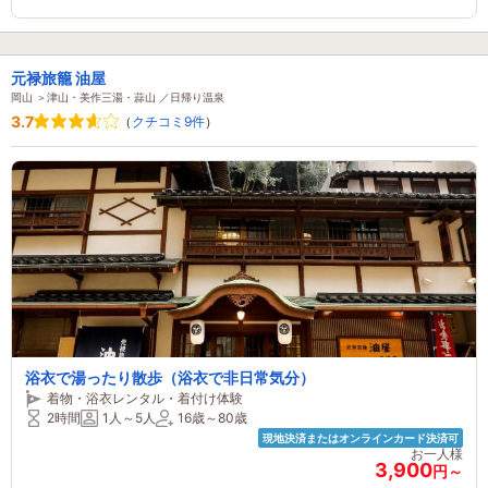
元禄旅籠 油屋
岡山 ＞津山・美作三湯・蒜山 ／日帰り温泉
3.7
（
クチコミ9件
）
浴衣で湯ったり散歩（浴衣で非日常気分）
着物・浴衣レンタル・着付け体験
2時間
1人～5人
16歳～80歳
現地決済またはオンラインカード決済可
お一人様
3,900
円～