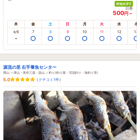
現地決済可
日券
500
円～
木
金
土
日
月
火
水
木
6
7
8
9
10
11
12
13
8/
源流の里 右手養魚センター
岡山 ＞津山・美作三湯・蒜山 ／釣り(釣り堀・渓流釣り・海釣り等)
5.0
（
クチコミ1件
）