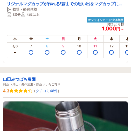
リジナルマグカップが作れる!蒜山での思い出をマグカップに閉
牧場・酪農体験
じ込めよう♪
30分
4歳以上
オンラインカード決済専用
おひとり様
1,000
円～
木
金
土
日
月
火
水
木
6
7
8
9
10
11
12
13
8/
山田みつばち農園
岡山 ＞津山・美作三湯・蒜山 ／いちご狩り
4.3
（
クチコミ48件
）