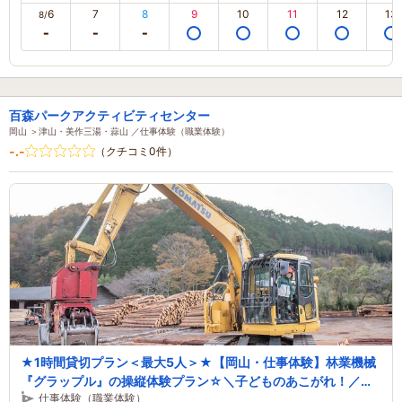
6
7
8
9
10
11
12
13
8/
百森パークアクティビティセンター
岡山 ＞津山・美作三湯・蒜山 ／仕事体験（職業体験）
-.-
（クチコミ0件）
★1時間貸切プラン＜最大5人＞★【岡山・仕事体験】林業機械
『グラップル』の操縦体験プラン☆＼子どものあこがれ！／～
仕事体験（職業体験）
ファミリーにおすすめ～