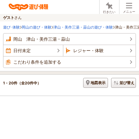
メニュー
行きたい
ゲスト
さん
遊び･体験
岡山の遊び・体験
津山・美作三湯・蒜山の遊び・体験
津山・美作三
岡山 津山・美作三湯・蒜山
日付未定
レジャー・体験
こだわり条件を追加する
地図表示
並び替え
1 - 20件
（全20件中）