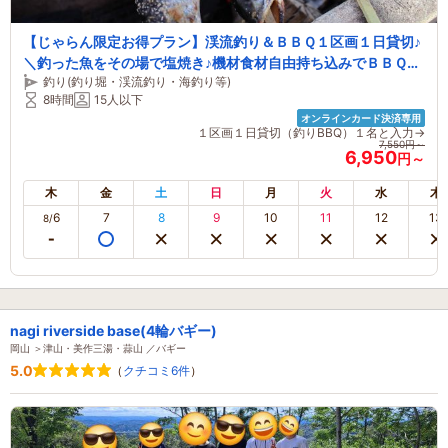
【じゃらん限定お得プラン】渓流釣り＆ＢＢＱ１区画１日貸切♪
＼釣った魚をその場で塩焼き♪機材食材自由持ち込みでＢＢＱも
釣り(釣り堀・渓流釣り・海釣り等)
できる！／【釣り初心者お薦め】【無料アスレチックがあるキ
8時間
15人以下
ャンプ場併設】
オンラインカード決済専用
１区画１日貸切（釣りBBQ）１名と入力→
7,550円～
6,950
円～
木
金
土
日
月
火
水
木
6
7
8
9
10
11
12
13
8/
nagi riverside base(4輪バギー)
岡山 ＞津山・美作三湯・蒜山 ／バギー
5.0
（
クチコミ6件
）