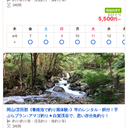
3時間
現地決済可
おひとり
5,500
円～
木
金
土
日
月
火
水
木
6
7
8
9
10
11
12
13
8/
岡山/苫田郡《養殖池で釣り堀体験♪》竿のレンタル・餌付！手
ぶらプラン♪アマゴ釣り★白賀渓谷で、思い存分魚釣り！
釣り(釣り堀・渓流釣り・海釣り等)
2時間