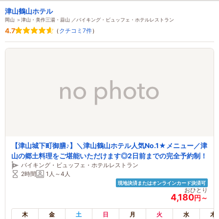
津山鶴山ホテル
岡山 ＞津山・美作三湯・蒜山 ／バイキング・ビュッフェ・ホテルレストラン
4.7
（
クチコミ7件
）
【津山城下町御膳♪】＼津山鶴山ホテル人気No.1★メニュー／津
山の郷土料理をご堪能いただけます◎2日前までの完全予約制！
バイキング・ビュッフェ・ホテルレストラン
2時間
1人～4人
現地決済またはオンラインカード決済可
おひとり
4,180
円～
木
金
土
日
月
火
水
木