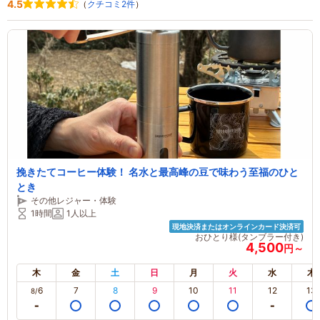
4.5
（
クチコミ2件
）
挽きたてコーヒー体験！ 名水と最高峰の豆で味わう至福のひと
とき
その他レジャー・体験
1時間
1人以上
現地決済またはオンラインカード決済可
おひとり様(タンブラー付き)
4,500
円～
木
金
土
日
月
火
水
木
6
7
8
9
10
11
12
13
8/