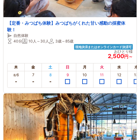
【定番・みつばち体験】みつばちがくれた甘い感動の採蜜体
験！
自然体験
40分
10人～30人
3歳～85歳
現地決済またはオンラインカード決済可
おひとり様
2,500
円～
木
金
土
日
月
火
水
木
6
7
8
9
10
11
12
13
8/