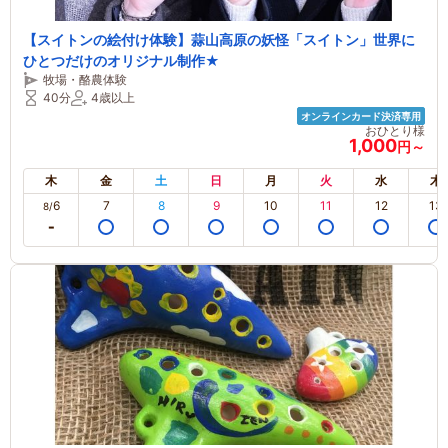
【スイトンの絵付け体験】蒜山高原の妖怪「スイトン」世界に
ひとつだけのオリジナル制作★
牧場・酪農体験
40分
4歳以上
オンラインカード決済専用
おひとり様
1,000
円～
木
金
土
日
月
火
水
木
6
7
8
9
10
11
12
13
8/