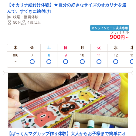
【オカリナ絵付け体験】★自分の好きなサイズのオカリナを選
んで、すてきに絵付け♪
牧場・酪農体験
50分
4歳以上
オンラインカード決済専用
オカリナ小
900
円～
木
金
土
日
月
火
水
木
6
7
8
9
10
11
12
13
8/
【ぱっくんマグカップ作り体験】大人からお子様まで簡単にオ