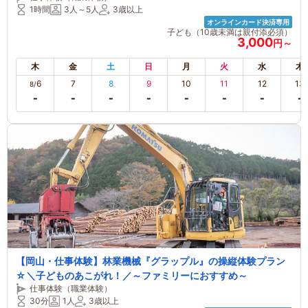
1時間
3人～5人
3歳以上
オンラインカード決済専用
子ども（10歳未満は親付添必須）
3,000
円～
木
金
土
日
月
火
水
木
6
7
8
9
10
11
12
13
8/
【岡山・仕事体験】林業機械『グラップル』の操縦体験プラン
☆＼子どものあこがれ！／～ファミリーにおすすめ～
仕事体験（職業体験）
30分
1人
3歳以上