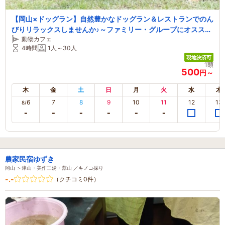
【岡山×ドッグラン】自然豊かなドッグラン＆レストランでのん
びりリラックスしませんか♪～ファミリー・グループにオススメ
動物カフェ
～
4時間
1人～30人
現地決済可
1頭
500
円～
木
金
土
日
月
火
水
木
6
7
8
9
10
11
12
13
8/
農家民宿ゆずき
岡山 ＞津山・美作三湯・蒜山 ／キノコ採り
-.-
（クチコミ0件）