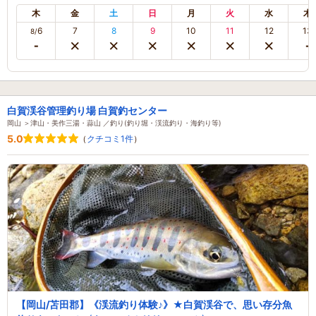
木
金
土
日
月
火
水
木
6
7
8
9
10
11
12
13
8/
白賀渓谷管理釣り場 白賀釣センター
岡山 ＞津山・美作三湯・蒜山 ／釣り(釣り堀・渓流釣り・海釣り等)
5.0
（
クチコミ1件
）
【岡山/苫田郡】《渓流釣り体験♪》★白賀渓谷で、思い存分魚