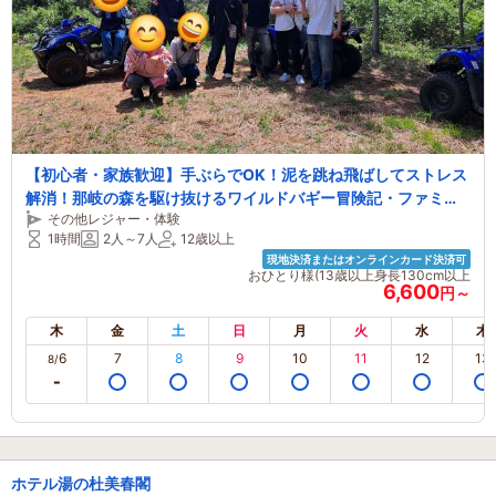
【初心者・家族歓迎】手ぶらでOK！泥を跳ね飛ばしてストレス
解消！那岐の森を駆け抜けるワイルドバギー冒険記・ファミリ
その他レジャー・体験
ー・カップル・女性におすすめ！！
1時間
2人～7人
12歳以上
現地決済またはオンラインカード決済可
おひとり様(13歳以上身長130cm以上
6,600
円～
木
金
土
日
月
火
水
木
6
7
8
9
10
11
12
13
8/
ホテル湯の杜美春閣