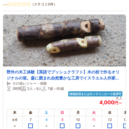
-.-
（クチコミ0件）
野外の木工体験【英語でブッシュクラフト】木の枝で作るオリ
ジナルの笛。森に囲まれ自然豊かな工房でイスラエル人作家が
その他レジャー・体験
指導！
2時間
3人～8人
7歳～65歳
現地決済またはオンラインカード決済可
大人
4,000
円～
木
金
土
日
月
火
水
木
6
7
8
9
10
11
12
13
8/