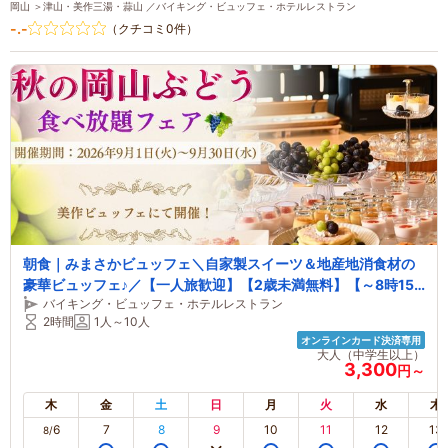
岡山 ＞津山・美作三湯・蒜山 ／バイキング・ビュッフェ・ホテルレストラン
-.-
（クチコミ0件）
朝食｜みまさかビュッフェ＼自家製スイーツ＆地産地消食材の
豪華ビュッフェ♪／【一人旅歓迎】【2歳未満無料】【～8時15
バイキング・ビュッフェ・ホテルレストラン
分まで入場】
2時間
1人～10人
オンラインカード決済専用
大人（中学生以上）
3,300
円～
木
金
土
日
月
火
水
木
6
7
8
9
10
11
12
13
8/