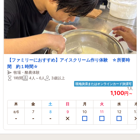
【ファミリーにおすすめ】アイスクリーム作り体験 ☆所要時
間 約１時間☆
牧場・酪農体験
1時間
4人～6人
3歳以上
現地決済またはオンラインカード決済可
1人
1,100
円～
木
金
土
日
月
火
水
木
6
7
8
9
10
11
12
13
8/