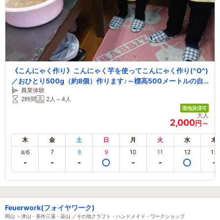
《こんにゃく作り》こんにゃく芋を使ってこんにゃく作り(^O^)
／おひとり500g（約8個）作ります♪～標高500メートルの自
農業体験
然豊かな場所に位置しております～
2時間
2人～4人
現地決済可
大人
2,000
円～
木
金
土
日
月
火
水
木
6
7
8
9
10
11
12
13
8/
Feuerwork(フォイヤワーク)
岡山 ＞津山・美作三湯・蒜山 ／その他クラフト・ハンドメイド・ワークショップ