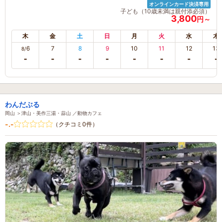
オンラインカード決済専用
子ども（10歳未満は親付添必須）
3,800
円～
木
金
土
日
月
火
水
木
6
7
8
9
10
11
12
13
8/
わんだぶる
岡山 ＞津山・美作三湯・蒜山 ／動物カフェ
-.-
（クチコミ0件）