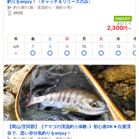
釣りをenjoy！〈キャッチ＆リリースのみ〉
釣り(釣り堀・渓流釣り・海釣り等)
8時間
現地決済可
おひとり
2,300
円～
木
金
土
日
月
火
水
木
6
7
8
9
10
11
12
13
8/
【岡山/苫田郡】《アマゴの渓流釣り体験♪》初心者OK★白賀渓
谷で、思い存分魚釣りをenjoy！
釣り(釣り堀・渓流釣り・海釣り等)