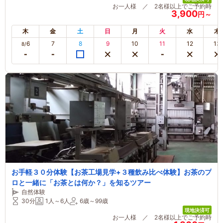
お一人様 ／ 2名様以上でご予約時
3,900
円～
木
金
土
日
月
火
水
木
6
7
8
9
10
11
12
13
8/
お手軽３０分体験【お茶工場見学+３種飲み比べ体験】お茶のプ
ロと一緒に「お茶とは何か？」を知るツアー
自然体験
30分
1人～6人
6歳～99歳
現地決済可
お一人様 ／ 2名様以上でご予約時