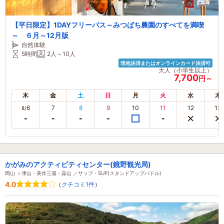
【平日限定】1DAYフリーパス～みつばち農園のすべてを満喫
～ ６月～12月版
自然体験
5時間
2人～10人
現地決済またはオンラインカード決済可
大人（小学生以上）
7,700
円～
木
金
土
日
月
火
水
木
6
7
8
9
10
11
12
13
8/
かがみのアクティビティセンター(鏡野観光局)
岡山 ＞津山・美作三湯・蒜山 ／サップ・SUP(スタンドアップパドル)
4.0
（
クチコミ1件
）