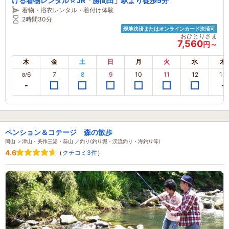
ける着物レンタル☆JR「勝間田」駅より徒歩5分
着物・浴衣レンタル・着付け体験
2時間30分
現地決済またはオンラインカード決済可
おひとりさま
7,560
円～
木
金
土
日
月
火
水
木
6
7
8
9
10
11
12
13
8/
ペンション＆コテージ 森の散歩
岡山 ＞津山・美作三湯・蒜山 ／釣り(釣り堀・渓流釣り・海釣り等)
4.6
（
クチコミ3件
）