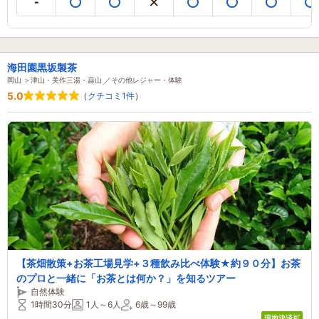
海田園黒坂製茶
岡山 ＞津山・美作三湯・蒜山 ／その他レジャー・体験
5.0
（
クチコミ1件
）
【茶畑散策+お茶工場見学+３種飲み比べ体験★約９０分】お茶
のプロと一緒に「お茶とは何か？」を知るツアー
自然体験
1時間30分
1人～6人
6歳～99歳
現地決済可