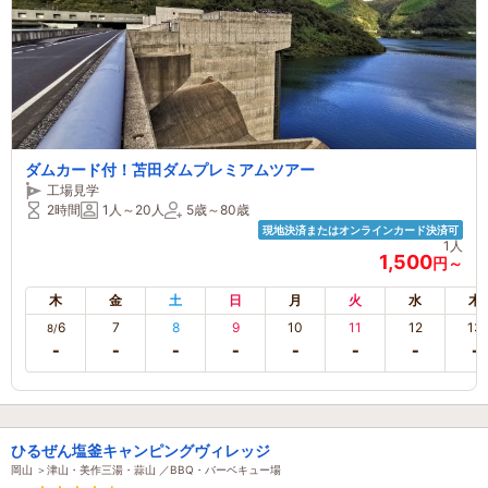
ダムカード付！苫田ダムプレミアムツアー
工場見学
2時間
1人～20人
5歳～80歳
現地決済またはオンラインカード決済可
1人
1,500
円～
木
金
土
日
月
火
水
木
6
7
8
9
10
11
12
13
8/
ひるぜん塩釜キャンピングヴィレッジ
岡山 ＞津山・美作三湯・蒜山 ／BBQ・バーベキュー場