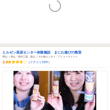
ヒルゼン高原センター体験施設 まにわ遊びの教室
岡山 ＞津山・美作三湯・蒜山 ／その他エンタメ・アミューズメント
3.9
（
クチコミ59件
）