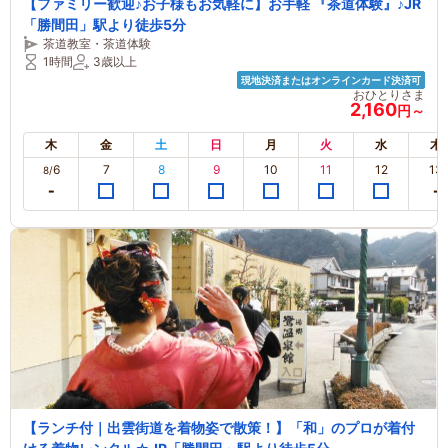
【ファミリー歓迎♪お子様もお気軽に】お手軽 『茶道体験』♪JR
「勝間田」駅より徒歩5分
茶道教室・茶道体験
1時間
3歳以上
現地決済またはオンラインカード決済可
おひとりさま
2,160
円～
木
金
土
日
月
火
水
木
6
7
8
9
10
11
12
13
8/
【ランチ付｜出雲街道を着物姿で散策！】「和」のプロが着付