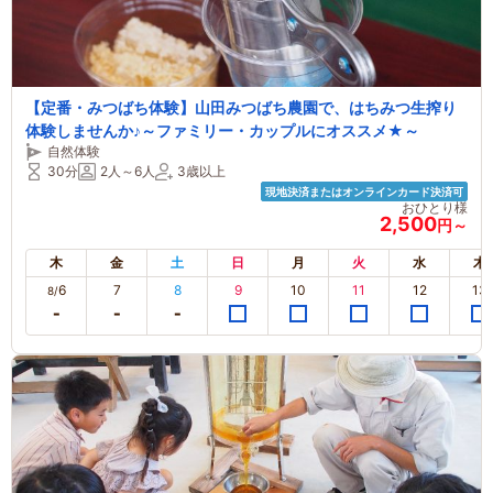
【定番・みつばち体験】山田みつばち農園で、はちみつ生搾り
体験しませんか♪～ファミリー・カップルにオススメ★～
自然体験
30分
2人～6人
3歳以上
現地決済またはオンラインカード決済可
おひとり様
2,500
円～
木
金
土
日
月
火
水
木
6
7
8
9
10
11
12
13
8/