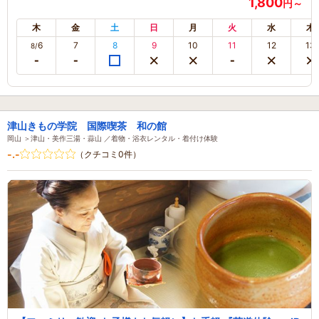
1,800
円～
木
金
土
日
月
火
水
木
6
7
8
9
10
11
12
13
8/
津山きもの学院 国際喫茶 和の館
岡山 ＞津山・美作三湯・蒜山 ／着物・浴衣レンタル・着付け体験
-.-
（クチコミ0件）