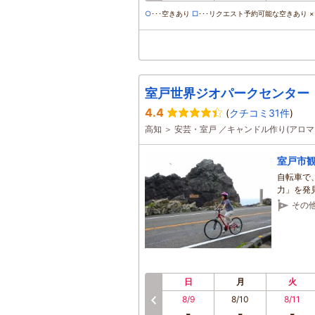
○
･･･空きあり
□
･･･リクエスト予約可能な空きあり ×･
室戸世界ジオパークセンター
4.4
(
クチコミ31件
)
高知 ＞ 安芸・室戸 ／キャンドル作り(アロ
室戸市
自転車で
力」を発
その
日
月
火
8/9
8/10
8/11
前へ
-
-
-