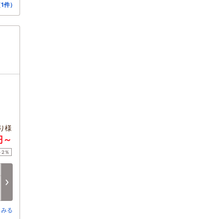
1件）
り様
円～
ト2％
火
水
木
金
土
日
8/18
8/19
8/20
8/21
8/22
8/23
次へ
×
□
×
□
□
□
とみる