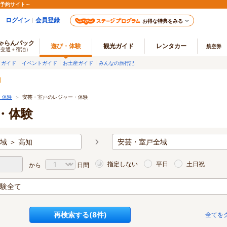
ル予約サイト～
ログイン
会員登録
お得な特典をみる
ゃらんパック
遊び・体験
観光ガイド
レンタカー
航空券
（交通＋宿泊）
メガイド
イベントガイド
お土産ガイド
みんなの旅行記
・体験
＞
安芸・室戸のレジャー・体験
・体験
域 ＞ 高知
安芸・室戸全域
指定しない
平日
土日祝
から
日間
験全て
再検索する(
8
件)
全てを