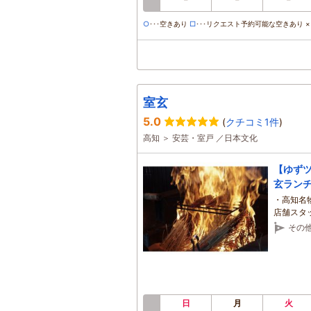
○
･･･空きあり
□
･･･リクエスト予約可能な空きあり ×･
室玄
5.0
(
クチコミ1件
)
高知 ＞ 安芸・室戸 ／日本文化
【ゆず
玄ラン
・高知名
店舗スタ
ョンで思
その
日
月
火