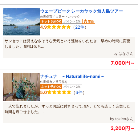
ウェーブピーク シーカヤック無人島ツアー
佐世保市／カヌー・カヤック
ネット予約OK
ポイント2％
王道
（
22件
）
4.9
サンセットは見えなさそうな天気という連絡をいただき、早めの時間に変更
しました。 9割は落ち...
by はなさん
7,000円～
ナチュナ ～Naturallife-nami～
佐世保市／苔玉作り
ネット予約OK
ポイント2％
（
6件
）
5.0
一人で訪れましたが、ずっとお話に付き合って頂き、とても楽しく充実した
時間を過ごせました。 ...
by tokicoさん
2,200円～