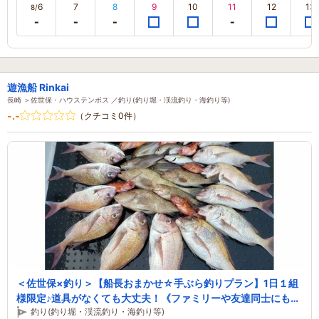
6
7
8
9
10
11
12
13
8/
遊漁船 Rinkai
長崎 ＞佐世保・ハウステンボス ／釣り(釣り堀・渓流釣り・海釣り等)
-.-
（クチコミ0件）
＜佐世保×釣り＞【船長おまかせ☆手ぶら釣りプラン】1日１組
様限定♪道具がなくても大丈夫！《ファミリーや友達同士にもお
釣り(釣り堀・渓流釣り・海釣り等)
すすめ♪》