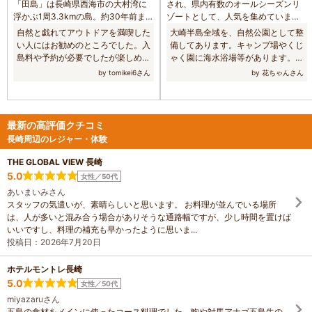
「田島」は長崎県西海市の大村湾に
され、県内有数のオールシーズンリ
浮かぶ1周3.3kmの島。約30年前まで
ゾートとして、人気を集めていま
人々が住んでいたため、古い家や田
す。くじゃく園を中心に、海水浴場
自然と戯れてアウトドアを満喫した
大崎半島全域を、自然公園として整
園風景が残る。島にはさまざまな設
やキャンプ場、国民宿舎、遊戯施設
い人にはお勧めのところでした。入
備してあります。キャンプ場やくじ
備が揃い、ジップラインでターザン
が完備されています。とびっきりの
島料や予約が必要でしたが楽しめま
ゃく園に海水浴場等があります。温
になれる。空中スライダーは小学生
大自然と、海あり緑ありスポーツあ
した。
泉施設も整備されています。
by tomikei6さん
by 花ちゃんさん
から体験可能なスリリングなアトラ
りの楽しいレジャーランド、大崎自
クション。魚釣り、潮干狩り、バー
然公園で楽しい一日を満喫しません
ベキューも楽しめる。ツリーハウス
か。 その他 遊歩道 その他 キャンプ
やシーハウスで遊びながら自然と一
場 一般・オート その他 その他 くじ
最新の高評価クチコミ
体になれる。今、大注目の九州の新
ゃく園 その他 駐車場 その他 国民宿
長崎周辺のレジャー・体験
名所へ出かけよう！
舎 その他 その他 教育キャンプ場 そ
の他 その他 花の階段 その他 その他
THE GLOBAL VIEW 長崎
かぜの広場 その他 ゴーカート その他
5.0
女性／50代
バッテリーカー その他 野鳥の森 その
あいまいみさん
他 サイクリングロード その他 展望広
スタッフの気遣いが、素晴らしいと思います。 お料理が並んでいる場所
場 その他 テニスコート その他 その
は、人が多いと混み合う場合がありそうな通路幅ですが、少し時間を置けば
他 つつじ園 その他 桜園 その他 その
いいですし、料理の補充も早かったように思いま...
他 交流広場 事業者 川棚町観光協会
投稿日：2026年7月20日
ホテルモントレ長崎
5.0
女性／50代
miyazaruさん
五島の食材をメインに使ったコース料理でした。鮑や対馬アナゴ五島牛の