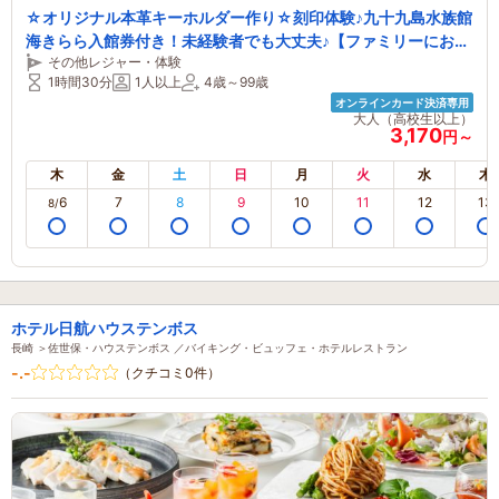
☆オリジナル本革キーホルダー作り☆刻印体験♪九十九島水族館
海きらら入館券付き！未経験者でも大丈夫♪【ファミリーにおす
その他レジャー・体験
すめ】
1時間30分
1人以上
4歳～99歳
オンラインカード決済専用
大人（高校生以上）
3,170
円～
木
金
土
日
月
火
水
木
6
7
8
9
10
11
12
13
8/
ホテル日航ハウステンボス
長崎 ＞佐世保・ハウステンボス ／バイキング・ビュッフェ・ホテルレストラン
-.-
（クチコミ0件）