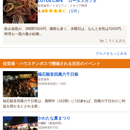
LOTUS CAFE ロータスカフェ
佐世保市／イタリアン・イタリア料理
（
5件
）
4.4
飲み放題が、2時間1500円、種類も多く、水曜日は、なんと女性は1000円。
料理も一皿の量が結構...
by こうくんさん
グルメをもっとみる
佐世保・ハウステンボスで開催される注目のイベント
福石観音四萬六千日祭
佐世保市
2026年8月8日～10日
福石観音四萬六千日祭は、期間中（3日間）に1日参れば、四萬六千日分のご利
益を授かるとされる祭...
かわたな夏まつり
川棚町（東彼杵郡）
2026年8月11日