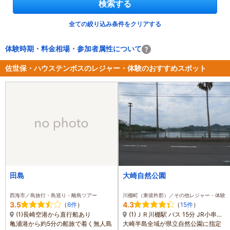
検索する
全ての絞り込み条件をクリアする
体験時期・料金相場・参加者属性について
佐世保・ハウステンボスのレジャー・体験のおすすめスポット
田島
大崎自然公園
西海市／島旅行・島巡り・離島ツアー
川棚町（東彼杵郡）／その他レジャー・体験
3.5
4.3
（
6件
）
（
15件
）
(1)長崎空港から直行船あり
(1)ＪＲ川棚駅 バス 15分 JR小串駅 徒歩 30分
亀浦港から約5分の船旅で着く無人島
大崎半島全域が県立自然公園に指定