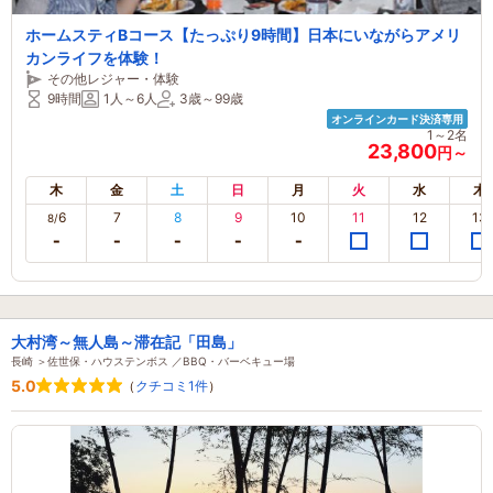
ホームスティBコース【たっぷり9時間】日本にいながらアメリ
カンライフを体験！
その他レジャー・体験
9時間
1人～6人
3歳～99歳
オンラインカード決済専用
1～2名
23,800
円～
木
金
土
日
月
火
水
木
6
7
8
9
10
11
12
13
8/
大村湾～無人島～滞在記「田島」
長崎 ＞佐世保・ハウステンボス ／BBQ・バーベキュー場
5.0
（
クチコミ1件
）