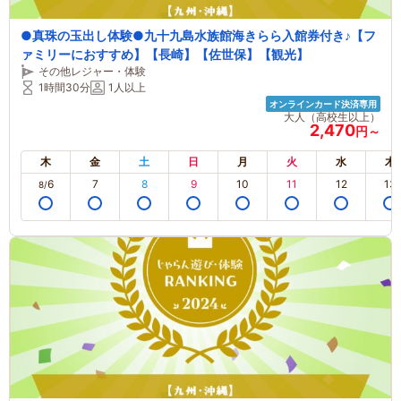
●真珠の玉出し体験●九十九島水族館海きらら入館券付き♪【フ
ァミリーにおすすめ】【長崎】【佐世保】【観光】
その他レジャー・体験
1時間30分
1人以上
オンラインカード決済専用
大人（高校生以上）
2,470
円～
木
金
土
日
月
火
水
木
6
7
8
9
10
11
12
13
8/