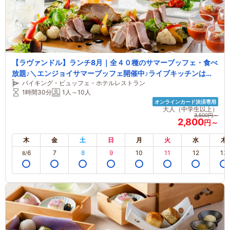
【ラヴァンドル】ランチ8月｜全４０種のサマーブッフェ・食べ
放題♪＼エンジョイサマーブッフェ開催中♪ライブキッチンは特
バイキング・ビュッフェ・ホテルレストラン
製肉料理＆パスタ！【土日祝は握り寿司も】／
1時間30分
1人～10人
オンラインカード決済専用
大人（中学生以上）
3,500円～
2,800
円～
木
金
土
日
月
火
水
木
6
7
8
9
10
11
12
13
8/