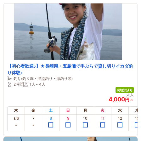
【初心者歓迎♪】★長崎県・五島灘で手ぶらで貸し切りイカダ釣
り体験♪
釣り(釣り堀・渓流釣り・海釣り等)
2時間
1人～4人
現地決済可
大人
4,000
円～
木
金
土
日
月
火
水
木
6
7
8
9
10
11
12
13
8/