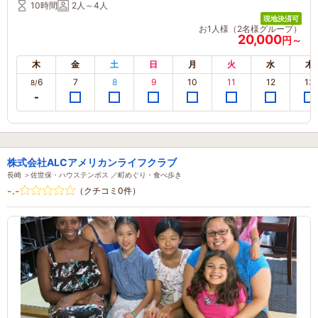
10時間
2人～4人
現地決済可
お1人様（2名様グループ）
20,000
円～
木
金
土
日
月
火
水
木
6
7
8
9
10
11
12
13
8/
株式会社ALCアメリカンライフクラブ
長崎 ＞佐世保・ハウステンボス ／町めぐり・食べ歩き
-.-
（クチコミ0件）