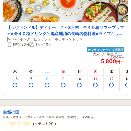
【ラヴァンドル】ディナー｜７～8月末｜全４０種サマーブッフ
ェ×全４０種ドリンク＼地産地消の長崎名物料理×ライブキッチ
バイキング・ビュッフェ・ホテルレストラン
ンは国産牛ローストビーフ＆特製ピザ＆パスタ／
1時間30分
1人～10人
オンラインカード決済専用
大人（中学生以上）
6,000円～
5,800
円～
木
金
土
日
月
火
水
木
6
7
8
9
10
11
12
13
8/
自然の国
長崎 ＞佐世保・ハウステンボス ／釣り(釣り堀・渓流釣り・海釣り等)
-.-
（クチコミ0件）