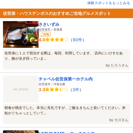
体験スポットをもっとみる
佐世保・ハウステンボスのおすすめご当地グルメスポット
ささいずみ
佐世保市／居酒屋
ご当地
（
90件
）
4.0
佐世保に１人で宿泊する際は、毎回、利用しています。 店内にいけすがあ
り、鯵が泳ぎ回っていま...
by たろうさん
チャペル佐世保第一ホテル内
佐世保市／洋食全般
（
3件
）
3.3
朝食が残念でした。本当に失礼ですが、ご飯をきちんと炊いてください。米
粒がぐちゃっとしていて...
by カズさん