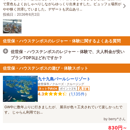
で景色もよくおしゃべりしながらゆっくり出来ますした。ビュッフェ場所が
やや狭く渋滞していました。デザートも沢山あり...
投稿日：2026年6月2日
佐世保・ハウステンボスのレジャー・体験に関するよくある質問
佐世保・ハウステンボスのレジャー・体験で、大人料金が安い
プランTOP3はどれですか？
佐世保・ハウステンボスのレジャー・体験で、大人料金が安い
佐世保・ハウステンボスの遊び・体験スポット
プランTOP3は
●真珠の玉出し体験●九十九島水族館海きらら入
館券付き♪【ファミリーにおすすめ】【長崎】【佐世保】【観
九十九島パールシーリゾート
佐世保市／クルーズ・クルージング
光】
、
【ラヴァンドル】ランチ8月｜全４０種のサマーブッフ
ネット予約OK
ポイント2％
王道
ェ・食べ放題♪＼エンジョイサマーブッフェ開催中♪ライブキッ
（
1,135件
）
4.3
チンは特製肉料理＆パスタ！【土日祝は握り寿司も】／
、
☆オ
リジナル本革キーホルダー作り☆刻印体験♪九十九島水族館海き
GW中に数年ぶりに行きましたが、 展示が色々工夫されていて楽しかったで
らら入館券付き！未経験者でも大丈夫♪【ファミリーにおすす
す。 じゃらん利用でお...
め】
です。
by berry*さん
1週間ごとに各施設のプランの大人料金を元に、最安プランを安
830円～
い順にランキング形式にしてご紹介しています。※毎週更新