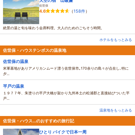
天空の宿 山暖簾
佐世保
（
158件
）
4.6
絶景の湯と旬を味わう会席料理。大人のためのごちそう時間。
ホテルをもっとみる
佐世保・ハウステンボスの温泉地
佐世保の温泉
米軍基地がありアメリカンムード漂う佐世保市｡170余りの島々が点在し､特に
夕...
平戸の温泉
１９７７年、朱塗りの平戸大橋が架かり九州本土の松浦郡と直接結びついた平
戸...
温泉地をもっとみる
佐世保・ハウス...のおすすめの旅行記
ひとり バイクで日本一周