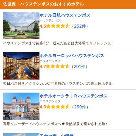
佐世保・ハウステンボスのおすすめホテル
ホテル日航ハウステンボス
ハウステンボス
（
252件
）
4.5
ハウステンボスまで徒歩3分！遊んだあとは大浴場でリフレッシュ！
ホテルヨーロッパ ハウステンボス
ハウステンボス
（
201件
）
4.7
翌日パス付き／クラシカルな世界観のハウステンボス最上位ホテル
ホテルオークラＪＲハウステンボス
ハウステンボス
（
269件
）
4.6
専用クルーザーでハウステンボスへ★天然温泉で癒やされる旅♪