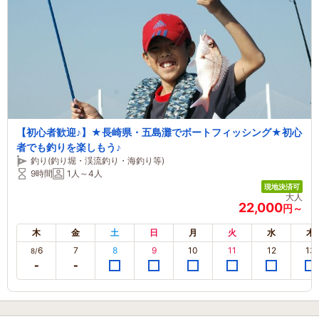
【初心者歓迎♪】★長崎県・五島灘でボートフィッシング★初心
者でも釣りを楽しもう♪
釣り(釣り堀・渓流釣り・海釣り等)
9時間
1人～4人
現地決済可
大人
22,000
円～
木
金
土
日
月
火
水
木
6
7
8
9
10
11
12
13
8/