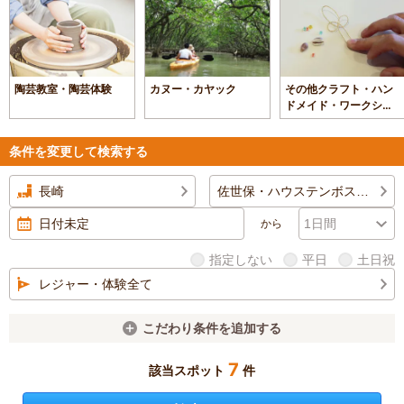
陶芸教室・陶芸体験
カヌー・カヤック
その他クラフト・ハン
ドメイド・ワークショ
ップ
条件を変更して検索する
長崎
佐世保・ハウステンボス全域
から
指定しない
平日
土日祝
レジャー・体験全て
こだわり条件を追加する
7
該当スポット
件