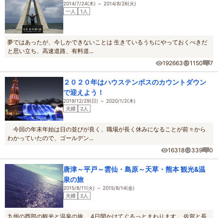
2014/7/24(木) ～ 2014/8/26(火)
一人
1人
夢ではあったが、今しかできないことは 生きているうちにやっておくべきだ
と思い立ち、高速道路、有料道...
192663
1150
7
２０２０年はハウステンボスのカウントダウン
で迎えよう！
2019/12/29(日) ～ 2020/1/2(木)
夫婦
2人
今回の年末年始は日の並びが良く、職場が長く休みになることが前々から
わかっていたので、ゴールデン...
16318
339
0
唐津～平戸～雲仙・島原～天草・熊本 観光&温
泉の旅
2015/8/11(火) ～ 2015/8/14(金)
夫婦
2人
九州の西部の観光と温泉の旅。 4日間かけてぐるっとまわります。 佐賀と長