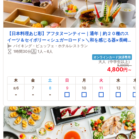
【日本料理あじ彩】アフタヌーンティー｜通年｜約２０種のス
イーツ＆セイボリー＜シュガーロード＞＼和を感じる器×長崎ら
バイキング・ビュッフェ・ホテルレストラン
しい和洋折衷の食文化を堪能…／【３日前までの要予約】
1時間30分
1人～6人
オンラインカード決済専用
大人（中学生以上）
5,000円～
4,800
円～
木
金
土
日
月
火
水
木
6
7
8
9
10
11
12
13
8/