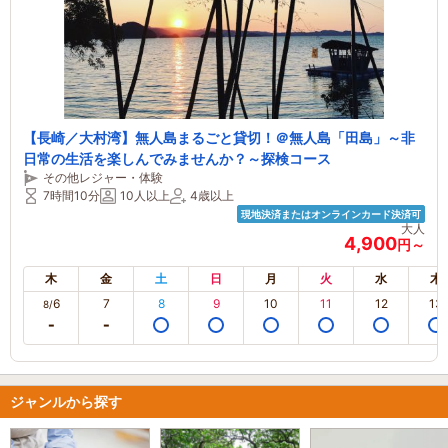
【長崎／大村湾】無人島まるごと貸切！＠無人島「田島」～非
日常の生活を楽しんでみませんか？～探検コース
その他レジャー・体験
7時間10分
10人以上
4歳以上
現地決済またはオンラインカード決済可
大人
4,900
円～
木
金
土
日
月
火
水
木
6
7
8
9
10
11
12
13
8/
ジャンルから探す