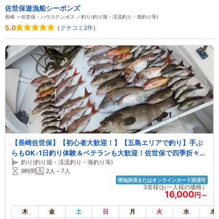
佐世保遊漁船シーボンズ
長崎 ＞佐世保・ハウステンボス ／釣り(釣り堀・渓流釣り・海釣り等)
5.0
（
クチコミ2件
）
【長崎佐世保】【初心者大歓迎！】【五島エリアで釣り】手ぶ
らもOK♪1日釣り体験＆ベテランも大歓迎！佐世保で四季折々の
釣り(釣り堀・渓流釣り・海釣り等)
釣りを楽しもう♪ ～ファミリー・カップル・女性におすすめ～
9時間
2人～7人
現地決済またはオンラインカード決済可
3名様(お一人様の価格）
16,000
円～
木
金
土
日
月
火
水
木