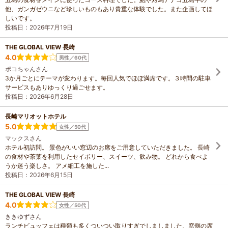
他、ガンガゼウニなど珍しいものもあり貴重な体験でした。また企画してほ
しいです。
投稿日：2026年7月19日
THE GLOBAL VIEW 長崎
4.0
男性／60代
ポコちゃんさん
3か月ごとにテーマが変わります。毎回人気でほぼ満席です。３時間の駐車
サービスもありゆっくり過ごせます。
投稿日：2026年6月28日
長崎マリオットホテル
5.0
女性／50代
マックスさん
ホテル初訪問。 景色がいい窓辺のお席をご用意していただきました。 長崎
の食材や茶葉を利用したセイボリー、スイーツ、飲み物。 どれから食べよ
うか迷う楽しさ。 アメ細工を施した...
投稿日：2026年6月15日
THE GLOBAL VIEW 長崎
4.0
女性／50代
ききゆずさん
ランチビュッフェは種類も多くついつい取りすぎでしましました。窓側の席