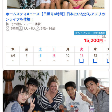
ホームスティAコース【日帰り6時間】日本にいながらアメリカ
ンライフを体験！
その他レジャー・体験
6時間
1人～8人
3歳～99歳
オンラインカード決済専用
1～2名
15,200
円～
木
金
土
日
月
火
水
木
6
7
8
9
10
11
12
13
8/