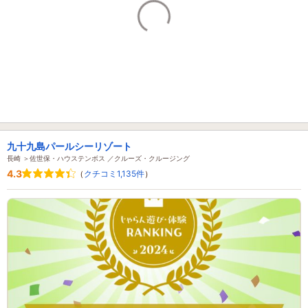
九十九島パールシーリゾート
長崎 ＞佐世保・ハウステンボス ／クルーズ・クルージング
4.3
（
クチコミ1,135件
）