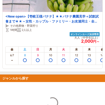
<New open>【壱岐王様バナナ】★★バナナ農園見学＋試飲試
食まで★★～女性・カップル・ファミリー・お友達同士・全て
その他果物・野菜狩り
の方におすすめ～
1時間
2人以上
オンラインカード決済専用
大人（中学生以上）
2,000
円～
金
土
日
月
火
水
木
金
7
8
9
10
11
12
13
14
8/
ジャンルから探す