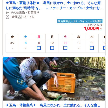
★五島・薪割り体験★ 島風に吹かれ、土に触れる。そんな癒
しに満ちた“島時間”を。 ～ファミリー・カップル・女性にお
その他果物・野菜狩り
すすめ～
1時間
1人～5人
現地決済またはオンラインカード決済可
おひとり様
1,000
円～
金
土
日
月
火
水
木
金
7
8
9
10
11
12
13
14
8/
★五島・体験農業★ 島風に吹かれ、土に触れる。そんな癒し