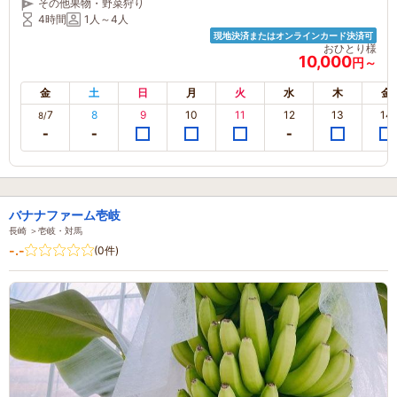
その他果物・野菜狩り
ファミリー・カップル・女性におすすめ～
4時間
1人～4人
現地決済またはオンラインカード決済可
おひとり様
10,000
円～
金
土
日
月
火
水
木
金
7
8
9
10
11
12
13
14
8/
バナナファーム壱岐
長崎 ＞壱岐・対馬
-.-
(0件)