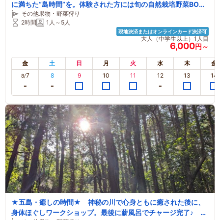
に満ちた“島時間”を。体験された方には旬の自然栽培野菜BOX
その他果物・野菜狩り
のお土産付き♪ ～ファミリー・カップル・女性におすすめ～
2時間
1人～5人
現地決済またはオンラインカード決済可
大人（中学生以上）1人目
6,000
円～
金
土
日
月
火
水
木
金
7
8
9
10
11
12
13
14
8/
★五島・癒しの時間★ 神秘の川で心身ともに癒された後に、
身体ほぐしワークショップ。最後に薪風呂でチャージ完了♪ ～