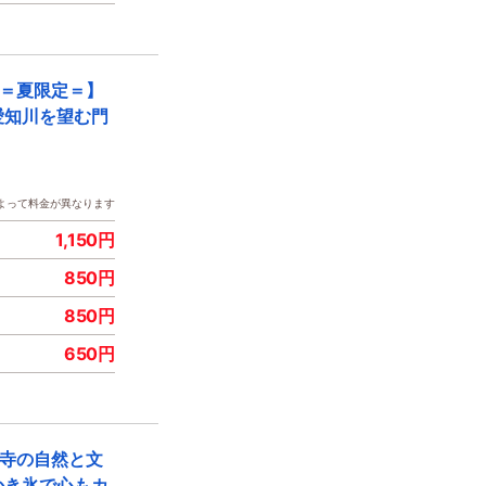
寺＝夏限定＝】
愛知川を望む門
よって料金が異なります
1,150円
850円
850円
650円
源寺の自然と文
かき氷で心もカ