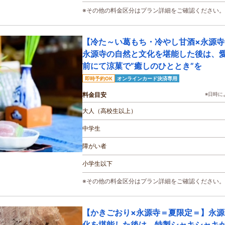
※その他の料金区分はプラン詳細をご確認ください。
【冷た～い葛もち・冷やし甘酒×永源
永源寺の自然と文化を堪能した後は、
前にて涼菓で”癒しのひととき”を
即時予約OK
オンラインカード決済専用
料金目安
※日時に
大人（高校生以上）
中学生
障がい者
小学生以下
※その他の料金区分はプラン詳細をご確認ください。
【かきごおり×永源寺＝夏限定＝】永
化を堪能した後は、特製シャキシャキ