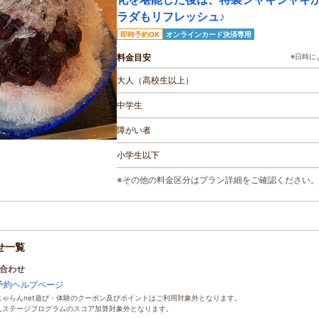
ラダもリフレッシュ♪
即時予約OK
オンラインカード決済専用
料金目安
※日時に
大人（高校生以上）
中学生
障がい者
小学生以下
※その他の料金区分はプラン詳細をご確認ください。
せ一覧
合わせ
験予約ヘルプページ
ゃらんnet遊び・体験のクーポン及びポイントはご利用対象外となります。
んステージプログラムのスコア加算対象外となります。