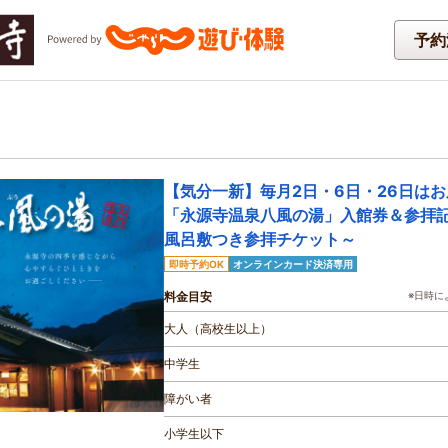
予約
【気分一新】毎月2日・6日・26日はお
「永源寺温泉八風の湯」入館券＆参拝
風呂敷つき参拝チケット～
即時予約OK
オンラインカード決済専用
料金目安
※日時に
大人（高校生以上）
中学生
障がい者
小学生以下