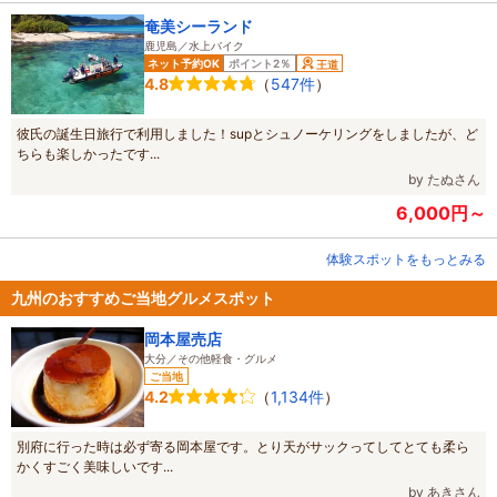
奄美シーランド
鹿児島／水上バイク
ネット予約OK
ポイント2％
王道
（
547件
）
4.8
彼氏の誕生日旅行で利用しました！supとシュノーケリングをしましたが、ど
ちらも楽しかったです...
by たぬさん
6,000円～
体験スポットをもっとみる
九州のおすすめご当地グルメスポット
岡本屋売店
大分／その他軽食・グルメ
ご当地
（
1,134件
）
4.2
別府に行った時は必ず寄る岡本屋です。とり天がサックってしてとても柔ら
かくすごく美味しいです...
by あきさん