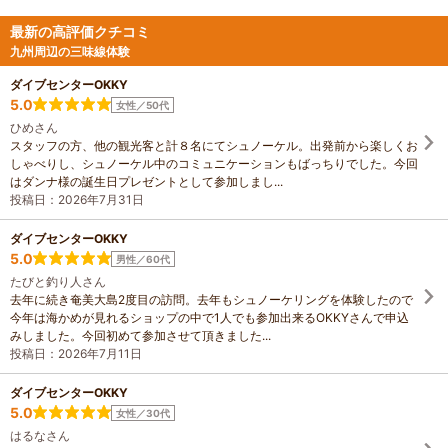
子様連れでもリラックスして参加で
ントとして参加しましたが、同行し
きる1組限定制のツアーが好評で、思
た高校生の娘も大喜びでよい経験と
最新の高評価クチコミ
い出に残る水中写真や動画も無料で
なったようです。私も念願のウミガ
九州周辺の三味線体験
プレゼントしています。ダイブセン
メとのシュノーケルが叶い、本当に
ターOKKYでは、ウミガメシュノーケ
素敵な時間となりました。ありがと
ダイブセンターOKKY
リング、体験ダイビング、ファンダ
うございました。
5.0
女性／50代
イビングを中心に、奄美大島の海を
ひめさん
満喫できる多彩なマリンアクティビ
スタッフの方、他の観光客と計８名にてシュノーケル。出発前から楽しくお
ティを提供しています。安全第一の
しゃべりし、シュノーケル中のコミュニケーションもばっちりでした。今回
ガイド体制のもと、レベルや目的に
はダンナ様の誕生日プレゼントとして参加しまし...
応じたコース設計を行い、初心者か
投稿日：2026年7月31日
ら経験者まで幅広く対応。シュノー
ケリング器材レンタル、撮影サービ
ス、海況に合わせたスポット選定な
ダイブセンターOKKY
ど、快適な海遊びをサポートするサ
5.0
男性／60代
ービスを完備しています。【1】ウミ
たびと釣り人さん
ガメシュノーケリング体験 透明度抜
去年に続き奄美大島2度目の訪問。去年もシュノーケリングを体験したので
群の海でウミガメと出会える人気ツ
今年は海かめが見れるショップの中で1人でも参加出来るOKKYさんで申込
アー。初心者でも安心の丁寧サポー
みしました。今回初めて参加させて頂きました...
トで、水中写真・動画もプレゼン
投稿日：2026年7月11日
ト。 【2】ファミリー貸切シュノーケ
リング 小さなお子様連れに最適な1組
ダイブセンターOKKY
貸切プラン。家族だけで安心して楽
5.0
女性／30代
しめ、思い出の写真・動画も無料で
お渡しします。 【3】1組限定・完全
はるなさん