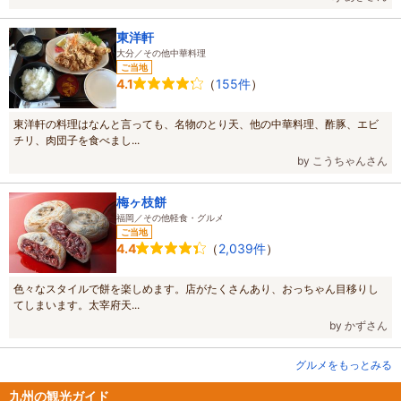
東洋軒
大分／その他中華料理
ご当地
（
155件
）
4.1
東洋軒の料理はなんと言っても、名物のとり天、他の中華料理、酢豚、エビ
チリ、肉団子を食べまし...
by こうちゃんさん
梅ヶ枝餅
福岡／その他軽食・グルメ
ご当地
（
2,039件
）
4.4
色々なスタイルで餅を楽しめます。店がたくさんあり、おっちゃん目移りし
てしまいます。太宰府天...
by かずさん
グルメをもっとみる
九州の観光ガイド