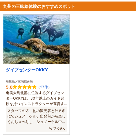
九州の三味線体験のおすすめスポット
ダイブセンターOKKY
鹿児島／三味線体験
5.0
（
27件
）
奄美大島北部に位置するダイブセン
ターOKKYは、30年以上のガイド経
験を持つインストラクターが運営す
る少人数制のマリンショップです。
スタッフの方、他の観光客と計８名
透明度の高い海で出会えるウミガメ
にてシュノーケル。出発前から楽し
やサンゴ礁、奄美固有の海の生き物
くおしゃべりし、シュノーケル中の
を、安心・安全に楽しめるよう丁寧
コミュニケーションもばっちりでし
by ひめさん
にサポートします。初めての方やお
た。今回はダンナ様の誕生日プレゼ