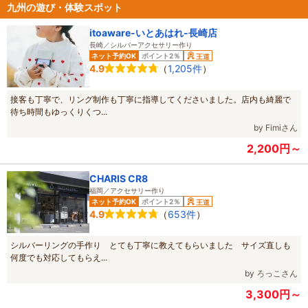
九州の遊び・体験スポット
itoaware-いとあはれ-長崎店
長崎／シルバーアクセサリー作り
ネット予約OK
ポイント2％
王道
（
1,205件
）
4.9
接客も丁寧で、リング制作も丁寧に指導してくださいました。店内も綺麗で
待ち時間もゆっくりくつ...
by Fimiさん
2,200円～
CHARIS CR8
福岡／アクセサリー作り
ネット予約OK
ポイント2％
王道
（
653件
）
4.9
シルバーリングの手作り とても丁寧に教えてもらいました サイズ直しも
何度でも対応してもらえ...
by ろっこさん
3,300円～