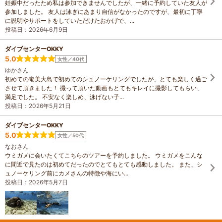
貸切シュノーケリング カップルや友
妊娠中だったため私は参加できませんでしたが、一緒に予約していた友人が
人同士に人気の完全貸切ツアー。自
参加しました。 友人は泳ぎにあまり自信がなかったのですが、最初に丁寧
分たちのペースで海を満喫でき、空
に説明やサポートをしていただけたおかげで、...
撮･水中動画付きの特別プラン。
投稿日：2026年6月9日
ダイブセンターOKKY
5.0
女性／40代
ゆかさん
初めての奄美大島で初めてのシュノーケリングでしたが、とても楽しく過ご
させて頂きました！ 撮って頂いた動画もとてもキレイに撮影してもらい、
満足でした。 不安なく楽しめ、泳げない子...
投稿日：2026年5月21日
ダイブセンターOKKY
5.0
女性／50代
なおさん
ウミガメに会いたくてこちらのツアーを予約しました。 ウミガメをこんな
に間近で見たのは初めてだったのでとてもとても感動しました。 また、シ
ュノーケリング前にカメさんの特徴や海にい...
投稿日：2026年5月7日