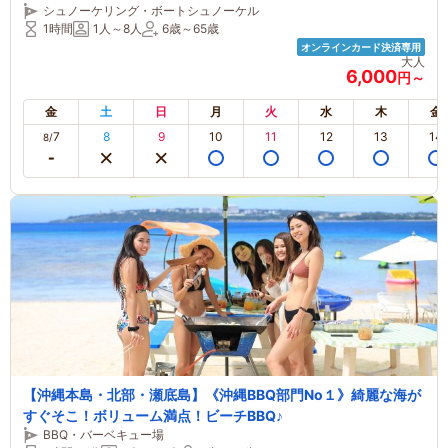
シュノーケリング・ボートシュノーケル
店自慢！！不動の1番メニュー！バナナボートで行くシュノーケ
1時間
1人～8人
6歳～65歳
リングツアー♪
オンラインカード決済専用
大人
6,000
円～
金
土
日
月
火
水
木
金
7
8
9
10
11
12
13
14
8/
【沖縄本島・北部・瀬底島】《沖縄BBQ部門No１》綺麗な海が
すぐそこ！ボリューム満点！ビーチBBQ♪
BBQ・バーベキュー場