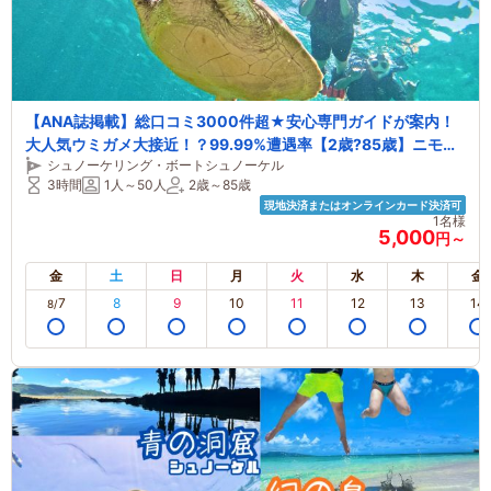
【ANA誌掲載】総口コミ3000件超★安心専門ガイドが案内！
大人気ウミガメ大接近！？99.99%遭遇率【2歳?85歳】ニモや
シュノーケリング・ボートシュノーケル
熱帯魚に会える！当日予約OK・無料多数【石垣島・シュノーケ
3時間
1人～50人
2歳～85歳
ル】
現地決済またはオンラインカード決済可
1名様
5,000
円～
金
土
日
月
火
水
木
金
7
8
9
10
11
12
13
14
8/