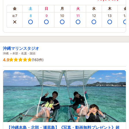
金
土
日
月
火
水
木
金
7
8
9
10
11
12
13
14
8/
沖縄マリンスタジオ
沖縄 ＞本部・名護・国頭
4.9
(163件)
【沖縄本島・北部・瀬底島】《写真・動画無料プレゼント》超