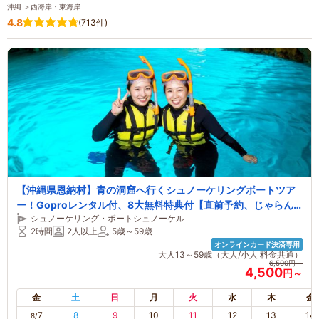
沖縄 ＞西海岸・東海岸
4.8
(713件)
【沖縄県恩納村】青の洞窟へ行くシュノーケリングボートツア
ー！Goproレンタル付、8大無料特典付【直前予約、じゃらん
シュノーケリング・ボートシュノーケル
限定特集、カップル、女性、ファミリーにもオススメ】
2時間
2人以上
5歳～59歳
オンラインカード決済専用
大人13～59歳（大人/小人 料金共通）
6,500円～
4,500
円～
金
土
日
月
火
水
木
金
7
8
9
10
11
12
13
14
8/