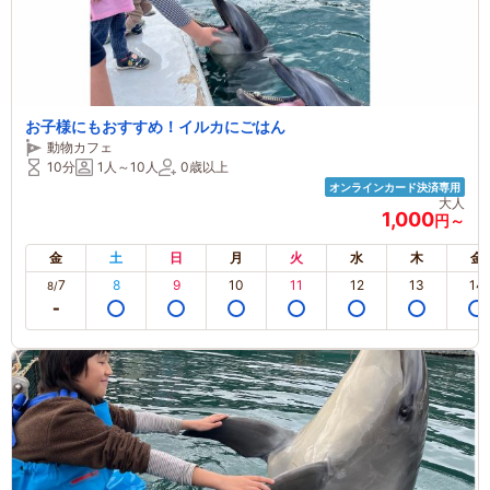
お子様にもおすすめ！イルカにごはん
動物カフェ
10分
1人～10人
0歳以上
オンラインカード決済専用
大人
1,000
円～
金
土
日
月
火
水
木
金
7
8
9
10
11
12
13
14
8/