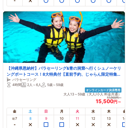
【沖縄県恩納村】パラセーリング&青の洞窟へ行くシュノーケリ
ングボートコース！8大特典付【直前予約、じゃらん限定特集、
パラセーリング
友人同士、カップル、女性、ファミリー】【じゃらんのお得な1
4時間
2人～6人
5歳～59歳
0日間】
オンラインカード決済専用
大人13～59歳（大人/小人 料金共通）
17,000円～
15,500
円～
金
土
日
月
火
水
木
金
7
8
9
10
11
12
13
14
8/