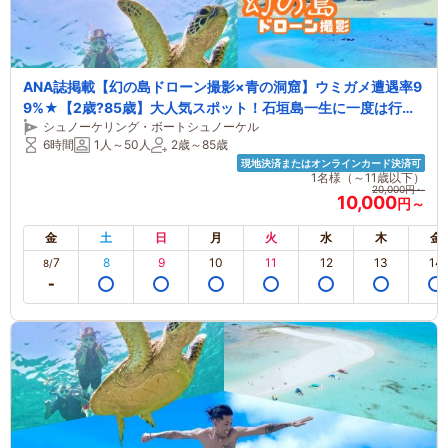
ANA誌掲載【幻の島ドローン撮影×青の洞窟】ウミガメ遭遇率9
9%★【2歳?85歳】大人気スポット！石垣島一生に一度は行き
シュノーケリング・ボートシュノーケル
たい★送迎・写真無料【石垣島・シュノーケル】
6時間
1人～50人
2歳～85歳
現地決済またはオンラインカード決済可
1名様（～11歳以下）
20,000円～
10,000
円～
金
土
日
月
火
水
木
金
7
8
9
10
11
12
13
14
8/