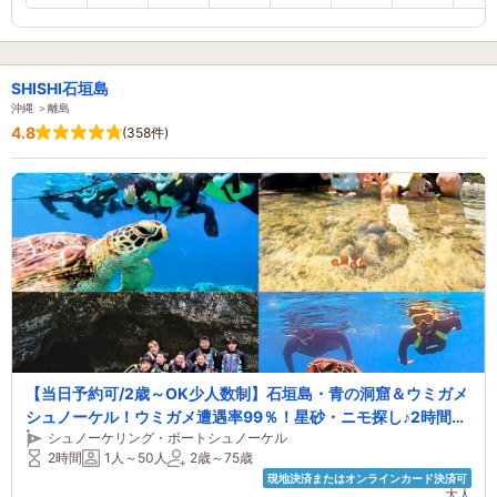
SHISHI石垣島
沖縄 ＞離島
4.8
(358件)
【当日予約可/2歳～OK少人数制】石垣島・青の洞窟＆ウミガメ
シュノーケル！ウミガメ遭遇率99％！星砂・ニモ探し♪2時間！
シュノーケリング・ボートシュノーケル
全部込(データ・送迎・機材)
2時間
1人～50人
2歳～75歳
現地決済またはオンラインカード決済可
大人