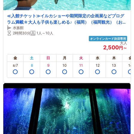
≪入館チケット≫イルカショーや期間限定の企画展などプログ
ラム満載☆大人も子供も楽しめる♪（福岡）（福岡観光）（お出
水族館
掛け）【ファミリー・女性・カップル】
2時間30分
1人～10人
オンラインカード決済専用
大人
2,500
円～
金
土
日
月
火
水
木
金
7
8
9
10
11
12
13
14
8/