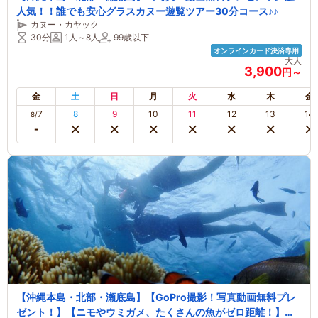
人気！！誰でも安心グラスカヌー遊覧ツアー30分コース♪♪
カヌー・カヤック
30分
1人～8人
99歳以下
オンラインカード決済専用
大人
3,900
円～
金
土
日
月
火
水
木
金
7
8
9
10
11
12
13
14
8/
【沖縄本島・北部・瀬底島】【GoPro撮影！写真動画無料プレ
ゼント！】【ニモやウミガメ、たくさんの魚がゼロ距離！】当