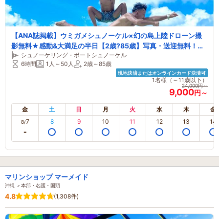
【ANA誌掲載】ウミガメシュノーケル×幻の島上陸ドローン撮
影無料★感動&大満足の半日【2歳?85歳】写真・送迎無料！温
シュノーケリング・ボートシュノーケル
水シャワー＆駐車場完備【石垣島・シュノーケル】
6時間
1人～50人
2歳～85歳
現地決済またはオンラインカード決済可
1名様（～11歳以下）
24,000円～
9,000
円～
金
土
日
月
火
水
木
金
7
8
9
10
11
12
13
14
8/
マリンショップ マーメイド
沖縄 ＞本部・名護・国頭
4.8
(1,308件)