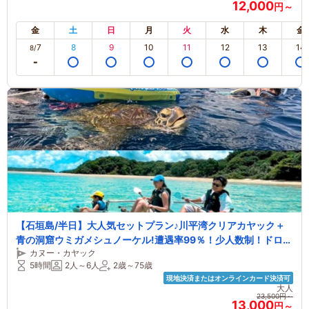
12,000
円～
金
土
日
月
火
水
木
金
7
8
9
10
11
12
13
14
8/
【石垣島/半日】大人気セットプラン♪川平湾クリアカヤック＋
青の洞窟ウミガメシュノーケル!遭遇率99％！少人数制！ドロー
カヌー・カヤック
ン空撮・GoPro写真・送迎全て込/お子様連れにおススメ♪
5時間
2人～6人
2歳～75歳
現地決済またはオンラインカード決済可
大人
23,500円～
13,000
円～