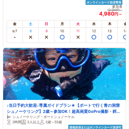
オンラインカード決済専用
参加者
12,000円～
4,980
円～
金
土
日
月
火
水
木
金
7
8
9
10
11
12
13
14
8/
♪当日予約大歓迎♪専属ガイドプラン★【ボートで行く青の洞窟
シュノーケリング】2歳～参加OK！超高画質GoPro撮影・餌
シュノーケリング・ボートシュノーケル
付・サンダル貸出無料！手ぶら参加もOK♪♪
2時間
3人以上
2歳～55歳
現地決済またはオンラインカード決済可