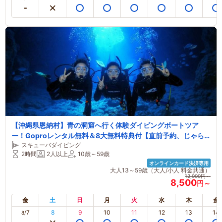
【沖縄県恩納村】青の洞窟へ行く体験ダイビングボートツア
ー！Goproレンタル無料＆8大無料特典付【直前予約、じゃら
スキューバダイビング
ん限定特集、カップルにもオススメ！】快適な施設完備
2時間
2人以上
10歳～59歳
オンラインカード決済専用
大人13～59歳（大人/小人 料金共通）
12,000円～
8,500
円～
金
土
日
月
火
水
木
金
7
8
9
10
11
12
13
14
8/