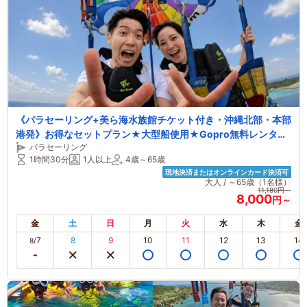
《パラセーリング+美ら海水族館チケット付き・沖縄北部・本部
港発》お得なセットプラン★大型船使用★Gopro無料レンタル
パラセーリング
★ロープの長さ200ｍ★ドリンク・飴玉サービス！！
1時間30分
1人以上
4歳～65歳
現地決済またはオンラインカード決済可
大人 / ～65歳（1名様）
11,180円～
8,000
円～
金
土
日
月
火
水
木
金
7
8
9
10
11
12
13
14
8/