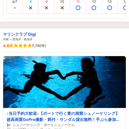
7
8
9
10
11
12
13
14
8/
マリンクラブ Gigi
沖縄 ＞西海岸・東海岸
4.8
(1,760件)
♪当日予約大歓迎♪【ボートで行く青の洞窟シュノーケリング】
超高画質GoPro撮影・餌付・サンダル貸出無料！手ぶら参加も
シュノーケリング・ボートシュノーケル
OK♪♪