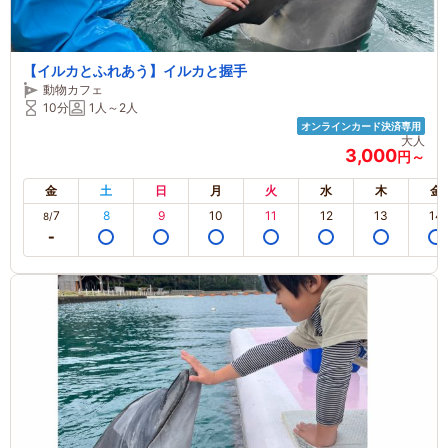
【イルカとふれあう】イルカと握手
動物カフェ
10分
1人～2人
オンラインカード決済専用
大人
3,000
円～
金
土
日
月
火
水
木
金
7
8
9
10
11
12
13
14
8/