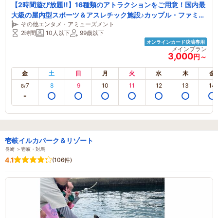
【2時間遊び放題!!】16種類のアトラクションをご用意！国内最
大級の屋内型スポーツ＆アスレチック施設♪カップル・ファミリ
その他エンタメ・アミューズメント
ー・女性におすすめ！
2時間
10人以下
99歳以下
オンラインカード決済専用
メインプラン
3,000
円～
金
土
日
月
火
水
木
金
7
8
9
10
11
12
13
14
8/
壱岐イルカパーク＆リゾート
長崎 ＞壱岐・対馬
4.1
(106件)