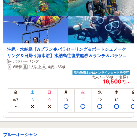
沖縄・水納島【Aプラン◆パラセーリング＆ボートシュノーケ
リング＆日帰り海水浴】水納島往復乗船券＆ランチ＆パラソル1
パラセーリング
本＆写真無料ダウンロード付き！！
6時間
1人以上
4歳～65歳
現地決済またはオンラインカード決済可
大人 / ～65歳（1名様）
16,500
円～
金
土
日
月
火
水
木
金
7
8
9
10
11
12
13
14
8/
ブルーオーシャン