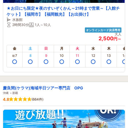
★お日にち限定★夜のすいぞくかん～21時まで営業～【入館チ
ケット】【福岡市】【福岡観光】【お出掛け】
水族館
2時間30分
1人～10人
オンラインカード決済専用
大人
2,500
円～
金
土
日
月
火
水
木
金
7
8
9
10
11
12
13
14
8/
慶良間(ケラマ)海域半日ツアー専門店 OPG
沖縄 ＞那覇
4.8
(664件)