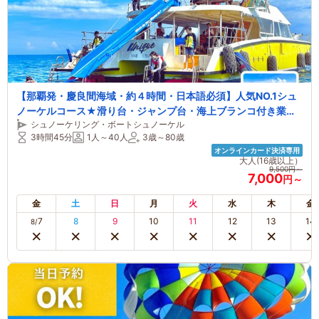
【那覇発・慶良間海域・約４時間・日本語必須】人気NO.1シュ
ノーケルコース★滑り台・ジャンプ台・海上ブランコ付き業界
シュノーケリング・ボートシュノーケル
最大クルーザー【ファミリー、カップル】首里城、国際通りか
3時間45分
1人～40人
3歳～80歳
ら車で約３０分の港集合
オンラインカード決済専用
大人(16歳以上）
9,500円～
7,000
円～
金
土
日
月
火
水
木
金
7
8
9
10
11
12
13
14
8/