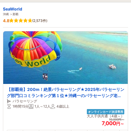
SeaWorld
沖縄 ＞那覇
4.8
(2,573件)
【那覇発】200m！絶景パラセーリング★2025年パラセーリン
グ部門口コミランキング第１位★沖縄一のパラセーリング老舗
パラセーリング
店★沖縄最長のロープ200m★4KカメラGoPro撮影★
1時間15分
1人～12人
4歳以上
オンラインカード決済専用
大人子供共通（4歳～）
10,000円～
7,000
円～