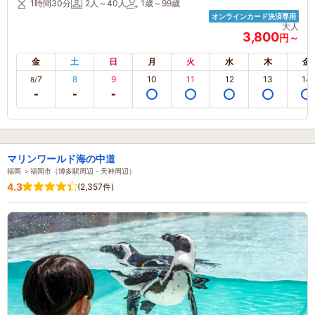
1時間30分
2人～40人
1歳～99歳
オンラインカード決済専用
大人
3,800
円～
金
土
日
月
火
水
木
金
7
8
9
10
11
12
13
14
8/
マリンワールド海の中道
福岡 ＞福岡市（博多駅周辺・天神周辺）
4.3
(2,357件)