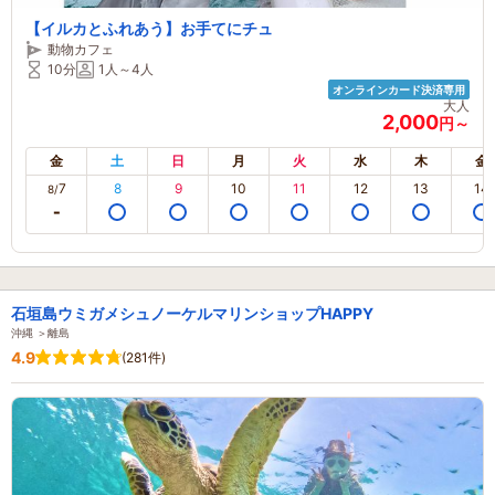
【イルカとふれあう】お手てにチュ
動物カフェ
10分
1人～4人
オンラインカード決済専用
大人
2,000
円～
金
土
日
月
火
水
木
金
7
8
9
10
11
12
13
14
8/
石垣島ウミガメシュノーケルマリンショップHAPPY
沖縄 ＞離島
4.9
(281件)