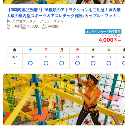
【3時間遊び放題!!】16種類のアトラクションをご用意！国内最
大級の屋内型スポーツ＆アスレチック施設♪カップル・ファミリ
その他エンタメ・アミューズメント
ー・女性におすすめ！
3時間
30人以下
99歳以下
オンラインカード決済専用
メインプラン
4,000
円～
金
土
日
月
火
水
木
金
7
8
9
10
11
12
13
14
8/