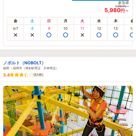
参加者
7,980円～
5,980
円～
金
土
日
月
火
水
木
金
7
8
9
10
11
12
13
14
8/
ノボルト（NOBOLT）
福岡 ＞福岡市（博多駅周辺・天神周辺）
3.4
(51件)