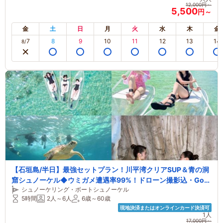
12,000円～
5,500
円～
金
土
日
月
火
水
木
金
7
8
9
10
11
12
13
14
8/
【石垣島/半日】最強セットプラン！川平湾クリアSUP＆青の洞
窟シュノーケル◆ウミガメ遭遇率99%！ドローン撮影込・GoPr
シュノーケリング・ボートシュノーケル
o写真・送迎すべて無料！少人数制で快適ツアー♪
5時間
2人～6人
6歳～60歳
現地決済またはオンラインカード決済可
1人
17,000円～