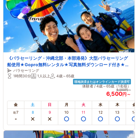
《パラセーリング・沖縄北部・本部港発》大型パラセーリング
船使用★Gopro無料レンタル★写真無料ダウンロード付き★ロ
パラセーリング
ープの長さ200ｍ★ドリンク・飴玉サービス！！
1時間30分
1人以上
4歳～65歳
現地決済またはオンラインカード決済可
体験者 / 4歳～65歳（1名様）
9,000円～
6,500
円～
金
土
日
月
火
水
木
金
7
8
9
10
11
12
13
14
8/