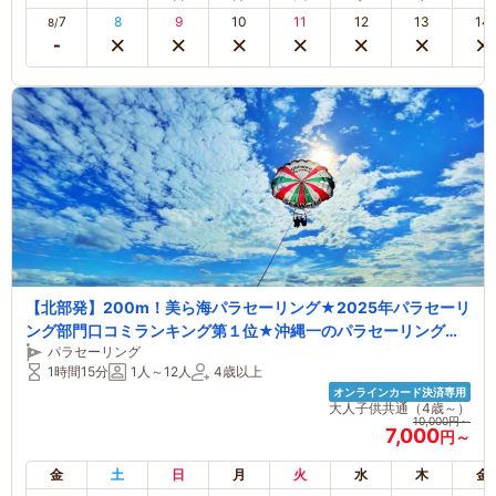
7
8
9
10
11
12
13
14
8/
【北部発】200m！美ら海パラセーリング★2025年パラセーリ
ング部門口コミランキング第１位★沖縄一のパラセーリング老
パラセーリング
舗店★沖縄最長のロープ200m★4KカメラGoPro撮影★
1時間15分
1人～12人
4歳以上
オンラインカード決済専用
大人子供共通（4歳～）
10,000円～
7,000
円～
金
土
日
月
火
水
木
金