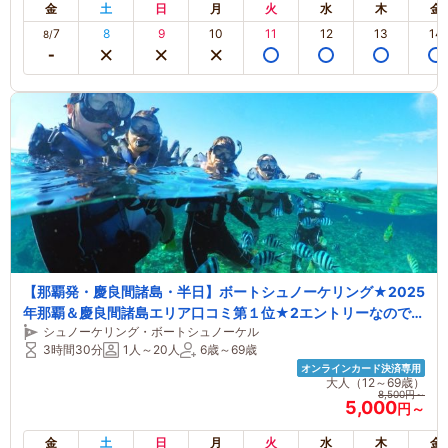
金
土
日
月
火
水
木
金
7
8
9
10
11
12
13
14
8/
【那覇発・慶良間諸島・半日】ボートシュノーケリング★2025
年那覇＆慶良間諸島エリア口コミ第１位★2エントリーなので海
シュノーケリング・ボートシュノーケル
中時間たっぷり★船酔いが心配な方に・揺れに強い船★写真＆
3時間30分
1人～20人
6歳～69歳
ドリンク無料★
オンラインカード決済専用
大人（12～69歳）
8,500円～
5,000
円～
金
土
日
月
火
水
木
金