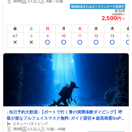
2時間
2人以上
8歳～55歳
現地決済またはオンラインカード決済可
参加者
7,000円～
2,500
円～
金
土
日
月
火
水
木
金
7
8
9
10
11
12
13
14
8/
♪当日予約大歓迎♪【ボートで行く青の洞窟体験ダイビング】呼
吸が楽なフルフェイスマスク無料♪ガイド貸切★超高画質GoPro
スキューバダイビング
撮影・餌付・サンダル貸出無料！手ぶら参加もOK♪♪
2時間
2人以上
10歳～49歳