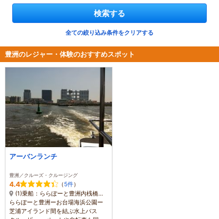
検索する
全ての絞り込み条件をクリアする
豊洲のレジャー・体験のおすすめスポット
アーバンランチ
豊洲／クルーズ・クルージング
4.4
（
5件
）
(1)乗船：ららぽーと豊洲内桟橋 / お台場海浜公園内桟橋 / 芝浦アイランド桟橋
ららぽーと豊洲ーお台場海浜公園ー
芝浦アイランド間を結ぶ水上バス