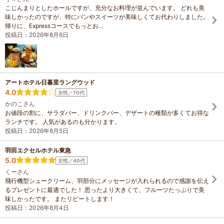
こじんまりとしたホールですが、充分なお料理が並んでいます。 どれも美
味しかったのですが、特にパンやスイーツが美味しくてお代わりしました。
帰りに、Expressコースでもっとお...
投稿日：2026年8月6日
アートホテル日暮里ラングウッド
4.0
女性／70代
かのこさん
お値段の割に、サラダバー、ドリンクバー、デザートの種類が多くてお得な
ランチです。 人気があるのも分かります。
投稿日：2026年8月5日
羽田エクセルホテル東急
5.0
女性／40代
くーさん
飛行機型シュークリーム、羽部分にメッセージが入れられるので感謝を伝え
るプレゼントに最適でした！ 思ったより大きくて、フルーツたっぷりで美
味しかったです。 またリピートします！
投稿日：2026年8月4日