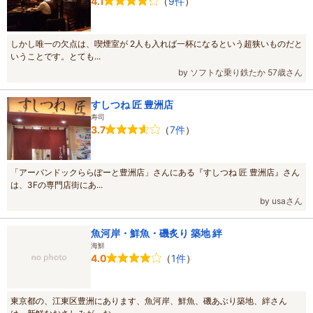
（
9件
）
4.1
ぼ屋内★酷暑でも安心！｜親子でまなぶ 豊洲市場見学ツアー 食
育の第一歩♪｜イヤホンガイド(R)＆小冊子付♪ (小学生高学年
のお子様がいるファミリーにおススメ！)
、
イヤホンガイド(R)
しかし唯一の欠点は、喫煙室が 2人も入れば一杯になるという超狭いものだと
＆小冊子付♪｜成田空港見学ツアー 第1ターミナルまるわかりコ
いうことです。とても...
ース(大人向け) ファミリー・カップルにおススメ！
です。
by ソフトな乗り鉄たか 57歳さん
1週間ごとに各施設のプランの大人料金を元に、最安プランを安
い順にランキング形式にしてご紹介しています。※毎週更新
すしつね 匠 豊洲店
寿司
（
7件
）
3.7
「アーバンドックららぽーと豊洲店」さんにある『すしつね 匠 豊洲店』さん
は、3Fの専門店街にあ...
by usaさん
魚河岸・鮮魚・磯炙り 築地 絆
海鮮
（
1件
）
4.0
東京都の、江東区豊洲にあります、魚河岸、鮮魚、磯あぶり築地、絆さん