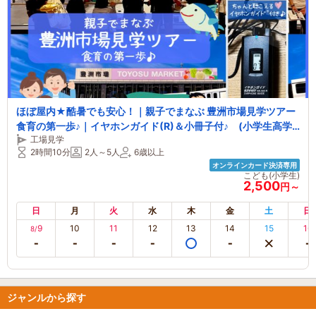
ほぼ屋内★酷暑でも安心！｜親子でまなぶ 豊洲市場見学ツアー
食育の第一歩♪｜イヤホンガイド(R)＆小冊子付♪ (小学生高学
工場見学
年のお子様がいるファミリーにおススメ！)
2時間10分
2人～5人
6歳以上
オンラインカード決済専用
こども(小学生)
2,500
円～
日
月
火
水
木
金
土
日
9
10
11
12
13
14
15
16
8/
ジャンルから探す