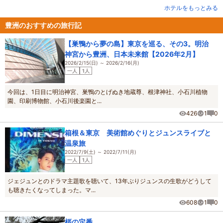
ホテルをもっとみる
豊洲のおすすめの旅行記
【巣鴨から夢の島】東京を巡る、その3。明治
神宮から豊洲、日本未来館【2026年2月】
2026/2/15(日) ～ 2026/2/16(月)
一人
1人
今回は、1日目に明治神宮、巣鴨のとげぬき地蔵尊、根津神社、小石川植物
園、印刷博物館、小石川後楽園と...
426
1
0
箱根＆東京 美術館めぐりとジュンスライブと
温泉旅
2022/7/9(土) ～ 2022/7/11(月)
一人
1人
ジェジュンとのドラマ主題歌を聴いて、13年ぶりジュンスの生歌がどうして
も聴きたくなってしまった。マ...
608
1
0
桜の定番