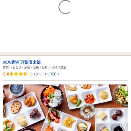
東京豊洲 万葉倶楽部
東京 ＞お台場・汐留・新橋・品川 ／日帰り温泉
3.8
（
クチコミ97件
）