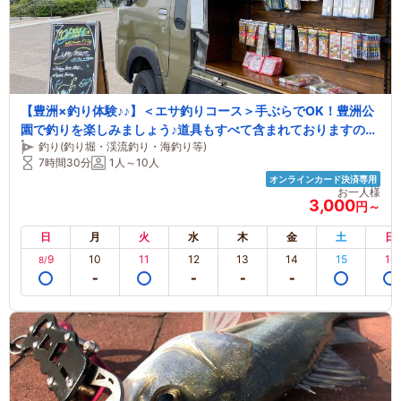
【豊洲×釣り体験♪♪】＜エサ釣りコース＞手ぶらでOK！豊洲公
園で釣りを楽しみましょう♪道具もすべて含まれておりますの
釣り(釣り堀・渓流釣り・海釣り等)
で、初心者でも安心♪＜ファミリーおススメ♪＞
7時間30分
1人～10人
オンラインカード決済専用
お一人様
3,000
円～
日
月
火
水
木
金
土
日
9
10
11
12
13
14
15
16
8/