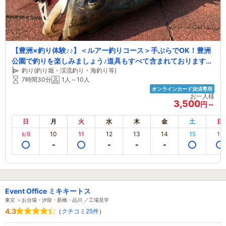
【豊洲×釣り体験♪♪】＜ルアー釣りコース＞手ぶらでOK！豊洲
公園で釣りを楽しみましょう♪道具もすべて含まれておりますの
釣り(釣り堀・渓流釣り・海釣り等)
で、初心者でも安心♪＜ファミリーおススメ♪＞
7時間30分
1人～10人
オンラインカード決済専用
お一人様
3,500
円～
日
月
火
水
木
金
土
日
9
10
11
12
13
14
15
16
8/
Event Office ミキキートス
東京 ＞お台場・汐留・新橋・品川 ／工場見学
4.3
（
クチコミ25件
）