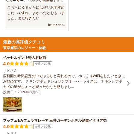
クルーザー。 ペットや自転車も同乗
可能。 1区間600円
こちらにくるかたにはぜひおすすめ
したいですね。よかったとおもいま
した。また行きたい
by さやさん
最新の高評価クチコミ
東京周辺のレジャー・体験
ベッセルイン上野入谷駅前
4.0
女性／70代
ｊｋさん
広範囲の時間設定の中でぶらりと寄れるので、ゆっくりWiFiをしたいときに
お勧めです。 チキンアボカドシュリンプオーバーライスは、チキンとアボ
カドの量がちょっと減ったかなと感じまし...
投稿日：2026年8月6日
ブッフェ&カフェラマレーア 三井ガーデンホテル汐留イタリア街
4.0
女性／70代
ｊｋさん