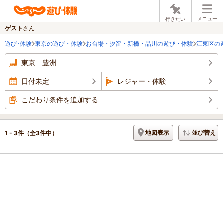
メニュー
行きたい
ゲスト
さん
遊び･体験
東京の遊び・体験
お台場・汐留・新橋・品川の遊び・体験
江東区の
東京 豊洲
日付未定
レジャー・体験
こだわり条件を追加する
地図表示
並び替え
1 - 3件
（全3件中）