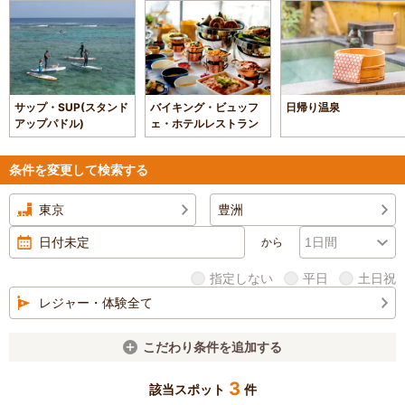
サップ・SUP(スタンド
バイキング・ビュッフ
日帰り温泉
アップパドル)
ェ・ホテルレストラン
条件を変更して検索する
東京
豊洲
から
指定しない
平日
土日祝
レジャー・体験全て
こだわり条件を追加する
3
該当スポット
件