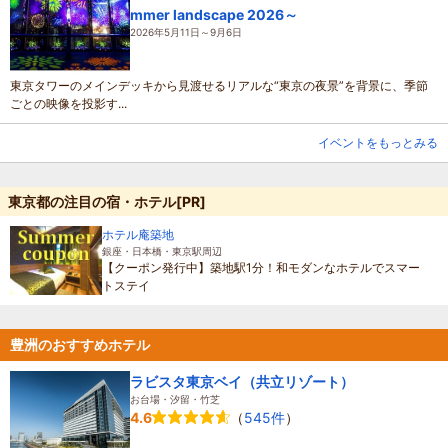
mmer landscape 2026～
2026年5月11日～9月6日
東京タワーのメインデッキから見渡せるリアルな“東京の夜景”を背景に、季節
ごとの映像を投影す...
イベントをもっとみる
東京都の注目の宿・ホテル[PR]
ホテル庵築地
銀座・日本橋・東京駅周辺
【クーポン発行中】築地駅1分！和モダンなホテルでスマー
トステイ
豊洲のおすすめホテル
ラビスタ東京ベイ（共立リゾート）
お台場・汐留・竹芝
（
545件
）
4.6