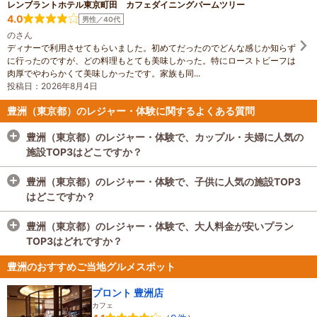
レンブラントホテル東京町田 カフェダイニングパームツリー
4.0
男性／40代
のさん
ディナーで利用させてもらいました。初めてだったのでどんな感じか知らず
に行ったのですが、どの料理もとても美味しかった。特にローストビーフは
肉厚でやわらかくて美味しかったです。家族も同...
投稿日：2026年8月4日
豊洲（東京都）のレジャー・体験に関するよくある質問
豊洲（東京都）のレジャー・体験で、カップル・夫婦に人気の
施設TOP3はどこですか？
豊洲（東京都）のレジャー・体験で、カップル・夫婦に人気の
豊洲（東京都）のレジャー・体験で、子供に人気の施設TOP3
施設TOP3は
キッザニア東京
、
Event Office ミキキートス
、
はどこですか？
LUREMAN
です。
カップル・夫婦のすべての体験済みクチコミ数を1週間ごとに集
豊洲（東京都）のレジャー・体験で、子供に人気の施設TOP3
豊洲（東京都）のレジャー・体験で、大人料金が安いプラン
計し、多い順にランキング形式にしてご紹介しています。※毎週
は
キッザニア東京
、
LUREMAN
、
Event Office ミキキートス
で
TOP3はどれですか？
更新
す。
子供がいる家族のすべての体験済みクチコミ数を1週間ごとに集
豊洲（東京都）のレジャー・体験で、大人料金が安いプラン
豊洲のおすすめご当地グルメスポット
計し、多い順にランキング形式にしてご紹介しています。※毎週
TOP3は
ほぼ屋内★酷暑でも安心！｜親子でまなぶ 成田空港見
更新
学ツアー はじめての空港入門♪｜イヤホンガイド(R)＆小冊子付
プロント 豊洲店
カフェ
♪ (小学生高学年のお子様がいるファミリーにおススメ！)
、
ほ