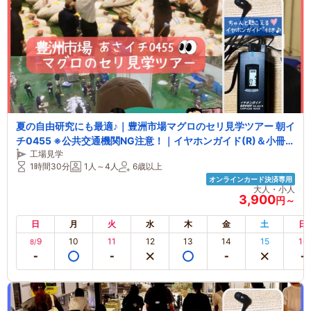
夏の自由研究にも最適♪｜豊洲市場マグロのセリ見学ツアー 朝イ
チ0455 ※公共交通機関NG注意！｜イヤホンガイド(R)＆小冊子
工場見学
付♪(カップル・ファミリーにおススメ！)
1時間30分
1人～4人
6歳以上
オンラインカード決済専用
大人・小人
3,900
円～
日
月
火
水
木
金
土
日
9
10
11
12
13
14
15
16
8/