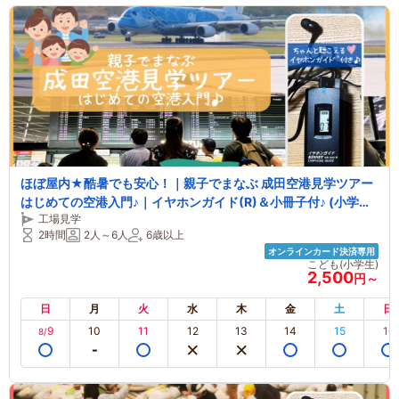
ほぼ屋内★酷暑でも安心！｜親子でまなぶ 成田空港見学ツアー
はじめての空港入門♪｜イヤホンガイド(R)＆小冊子付♪ (小学生
工場見学
高学年のお子様がいるファミリーにおススメ！)
2時間
2人～6人
6歳以上
オンラインカード決済専用
こども(小学生)
2,500
円～
日
月
火
水
木
金
土
日
9
10
11
12
13
14
15
16
8/