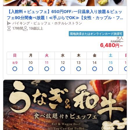
【入館料＋ビュッフェ】650円OFF♪一日温泉入り放題＆ビュッ
フェ90分間食べ放題！≪手ぶらでOK≫【女性・カップル・フ
バイキング・ビュッフェ・ホテルレストラン
ァミリーにも人気】【直前予約OK】 受付コード：18650
17時間
19歳以上
現地決済またはオンラインカード決済可
大人
7,130円～
6,480
円～
日
月
火
水
木
金
土
日
9
10
11
12
13
14
15
16
8/