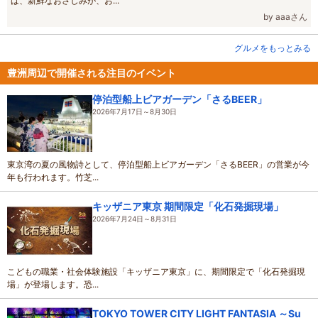
は、新鮮なおさしみが、お...
by aaaさん
グルメをもっとみる
豊洲周辺で開催される注目のイベント
停泊型船上ビアガーデン「さるBEER」
2026年7月17日～8月30日
東京湾の夏の風物詩として、停泊型船上ビアガーデン「さるBEER」の営業が今
年も行われます。竹芝...
キッザニア東京 期間限定「化石発掘現場」
2026年7月24日～8月31日
こどもの職業・社会体験施設「キッザニア東京」に、期間限定で「化石発掘現
場」が登場します。恐...
TOKYO TOWER CITY LIGHT FANTASIA ～Su