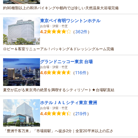
約90種類以上の和洋バイキングや都内では珍しい天然温泉大浴場完備
東京ベイ有明ワシントンホテル
お台場・汐留・竹芝
（
362件
）
4.2
ロビー＆客室リニューアル！パッキング＆ドレッシングルーム完備
グランドニッコー東京 台場
お台場・汐留・竹芝
（
116件
）
4.6
夏空が広がる東京湾の絶景を満喫するシティリゾート★台場駅直結
ホテルＪＡＬシティ東京 豊洲
お台場・汐留・竹芝
（
219件
）
4.4
「豊洲千客万来」「市場前駅」へ徒歩2分｜全室20平米以上の広さ