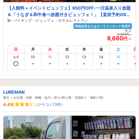
【入館料＋イベントビュッフェ】650円OFF♪一日温泉入り放題
＆「うなぎ＆和牛食べ放題付きビュッフェ！」【直前予約OK】
バイキング・ビュッフェ・ホテルレストラン
【女性・カップル・ファミリーにも人気】【直前予約OK】 受付
現地決済またはオンラインカード決済可
コード：18660
大人
9,330円～
8,680
円～
日
月
火
水
木
金
土
日
9
10
11
12
13
14
15
16
8/
LUREMAN
東京 ＞お台場・汐留・新橋・品川 ／釣り(釣り堀・渓流釣り・海釣り等)
4.4
（
クチコミ13件
）