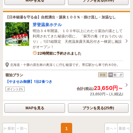
MAPを見る
プランを見る(65件)
【日本秘湯を守る会】自然湧出・源泉１００％・掛け流し・加温なし
芽登温泉ホテル
明治３４年開湯。 １００年以上にわたり湯治の湯として
利用されてきた秘湯の宿に、 「蘇芳の庵（すおうのいお
り）」1日1組限定 天然温泉露天風呂付き一棟貸し施設
がオープン！
1名がこの宿を見ています
22時間前に予約されました
北海道・十勝の原生林の奥深くに佇む秘湯です。帯広駅から車で約８0分。
宿泊プラン
和室
朝・夕
【やませみ御膳】1泊2食つき
23,650円～
合計(税込)
ポイント2%
23,650円～/人(税込)
MAPを見る
プランを見る(25件)
1
|< 最初
< 前へ
次へ >
最後 >|