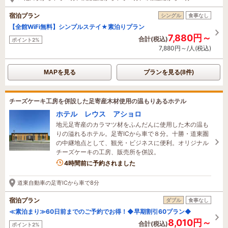
宿泊プラン
シングル
食事なし
【全館WiFi無料】シンプルステイ★素泊りプラン
7,880円～
合計(税込)
ポイント2%
7,880円～/人(税込)
MAPを見る
プランを見る(8件)
チーズケーキ工房を併設した足寄産木材使用の温もりあるホテル
ホテル レウス アショロ
地元足寄産のカラマツ材をふんだんに使用した木の温も
りの溢れるホテル。足寄ICから車で８分。十勝・道東圏
の中継地点として、観光・ビジネスに便利。オリジナル
チーズケーキの工房、販売所を併設。
1名がこの宿を見ています
4時間前に予約されました
道東自動車の足寄ICから車で8分
宿泊プラン
ダブル
食事なし
≪素泊まり≫60日前までのご予約でお得！◆早期割引60プラン◆
8,010円～
合計(税込)
ポイント2%