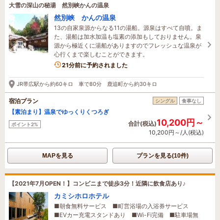
大雪の深山の秘湯 然別峡かんの温泉
然別峡 かんの温泉
13の自家泉源からなる11の湯船。源泉はすべて自噴。ま
た、湯船は加水加温も塩素の添加もしておりません。泉
源から極近くに湯船がありますのでフレッシュな温泉が
心行くまで楽しむことができます。
2名がこの宿を見ています
21分前に予約されました
JR帯広駅から約60キロ 車で80分 鹿追町から約30キロ
宿泊プラン
シングル
食事なし
【素泊まり】温泉でゆっくりくつろぎ
10,200円～
合計(税込)
ポイント2%
10,200円～/人(税込)
MAPを見る
プランを見る(10件)
【2021年7月OPEN！】コンビニまで徒歩3分！近隣に飲食店あり♪
カミシホロホテル
■朝食無料サービス ■町営浴場の入浴券サービス
■EVカー充電スタンドあり ■Wi-Fi完備 ■駐車場無