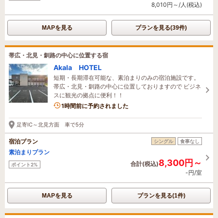
8,010円～/人(税込)
MAPを見る
プランを見る(39件)
帯広・北見・釧路の中心に位置する宿
Akala HOTEL
短期・長期滞在可能な、素泊まりのみの宿泊施設です。
帯広・北見・釧路の中心に位置しておりますので ビジネ
スに観光の拠点に便利！！
1時間前に予約されました
足寄IC～北見方面 車で5分
宿泊プラン
シングル
食事なし
素泊まりプラン
8,300円～
合計(税込)
ポイント2%
-円/室
MAPを見る
プランを見る(1件)