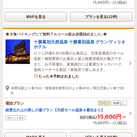
15,400円～/人(税込)
MAPを見る
プランを見る(12件)
◆夕食バイキングにて無料アルコール飲み放題始めました♪◆
十勝幕別天然温泉 十勝幕別温泉 グランヴィリオ
ホテル
口コミ評価4.4の自慢のお風呂は、北海道遺産のモール
温泉！種類豊富のお風呂と最上階展望風呂が魅力です。
また、お子様連れ、家族旅行には最適なキッズパーク、
漫画コーナーを新設！家族皆で楽しめます。
4名がこの宿を見ています
たった今予約されました
JR帯広駅より車15分／道東道音更帯広ICより車40分／帯広空港より車で30
分
宿泊プラン
ツイン
食事なし
絶景丘の上の美しの湯プラン【天然モール温泉＆素泊まり】
15,600円～
合計(税込)
ポイント2%
15,600円～/人(税込)