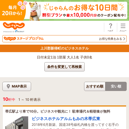
じゃらん
お得な特典をみる
上川郡新得町のビジネスホテル
日付未定1泊 1部屋 大人1名 子供0名
条件を変更して再検索
MAP表示
おすすめ順
安い順
10
軒中
1
～
10
軒表示
帯広駅より車で10分。ビジネスや観光に！ 駐車場代＆軽朝食が無料
ビジネスホテルアルムもみの木帯広東
2018年6月新築、国道38号線札内橋を渡ってすぐ右手の