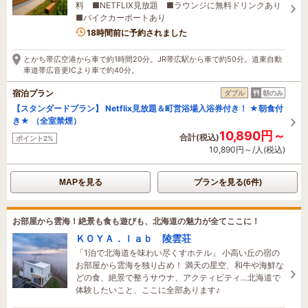
料 ■NETFLIX見放題 ■ラウンジに無料ドリンクあり
■バイクカーポートあり
1名がこの宿を見ています
18時間前に予約されました
とかち帯広空港から車で約1時間20分。JR帯広駅から車で約50分。道東自動
車道帯広音更ICより車で約40分。
宿泊プラン
ダブル
朝のみ
【スタンダードプラン】 Netflix見放題＆町営浴場入浴券付き！ ★朝食付
き★ （全室禁煙）
10,890円～
合計(税込)
ポイント2%
10,890円～/人(税込)
MAPを見る
プランを見る(6件)
お部屋から雲海！絶景も食も遊びも、北海道の魅力が全てここに！
ＫＯＹＡ．ｌａｂ 陵雲荘
「1泊で北海道を味わい尽くすホテル」 小高い丘の宿の
お部屋から雲海を独り占め！ 満天の星空、和牛や海鮮な
どの食、絶景で整うサウナ、アクティビティ…北海道で
体験したいこと、ここに全部あります♪