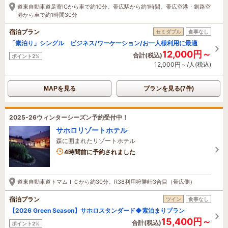
道東自動車道足寄ICから車で約10分。帯広駅から約1時間。帯広空港・釧路空
港から車で約1時間30分
宿泊プラン
セミダブル
食事なし
「素泊り」シングル ビジネス/ワーケーション/お一人様利用に最適
12,000円～
合計(税込)
ポイント2%
12,000円～/人(税込)
MAPを見る
プランを見る(7件)
2025-26ウィンターシーズン予約受付中！
サホロリゾートホテル
森に囲まれたリゾートホテル
1名がこの宿を見ています
4時間前に予約されました
道東自動車道トマムＩＣから約30分。R38利用狩勝峠3合目（帯広側）
宿泊プラン
ツイン
食事なし
【2026 Green Season】サホロスタンダード◆素泊まりプラン
15,400円～
合計(税込)
ポイント2%