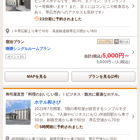
ビジネスホテルです。Wi-Fi、エアコン、コインランド
リー等御座います！ また、近くにはコンビニや飲食店も
あり、帯広市内へのアクセスも良好です♪
3名がこの宿を見ています
23分前に予約されました
ＪＲ帯広駅より車で10分 高規格道路帯広川西から18分
宿泊プラン
シングル
朝のみ
喫煙シングルルームプラン
5,000円～
合計(税込)
ポイント2%
5,000円～/人(税込)
MAPを見る
プランを見る(2件)
寿司屋直営「料理のおいしい宿」！ビジネス・観光に最適なホテル。
ホテル和さび
2022年7月開業。1階の寿司屋が経営するシンプルモダ
ンなホテル。 1人旅やビジネスにも◎ JR池田駅から車で
30分、釧路空港から車で60分、帯広空港から70分
1名がこの宿を見ています
5時間前に予約されました
JR池田駅から車で30分、釧路空港から車で60分、帯広空港から70分