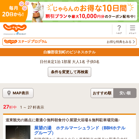
じゃらん
お得な特典をみる
白糠郡音別町のビジネスホテル
日付未定1泊 1部屋 大人1名 子供0名
条件を変更して再検索
MAP表示
おすすめ順
安い順
27
軒中
1
～
27
軒表示
道東観光の拠点に最適◇無料朝食付◇展望大浴場＆無料駐車場完備♪
展望の湯 ホテルマーシュランド（BBHホテル
グループ）