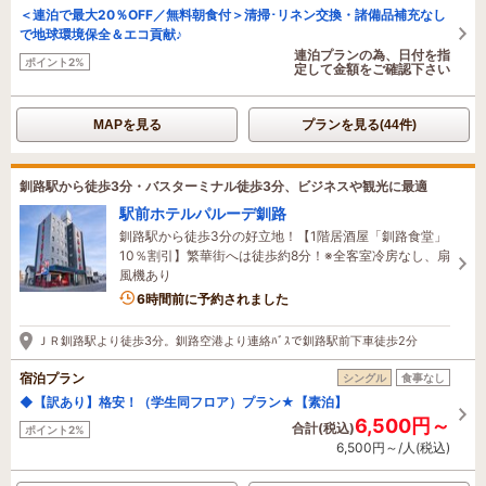
＜連泊で最大20％OFF／無料朝食付＞清掃･リネン交換・諸備品補充なし
で地球環境保全＆エコ貢献♪
連泊プランの為、日付を指
ポイント2%
定して金額をご確認下さい
MAPを見る
プランを見る(44件)
釧路駅から徒歩3分・バスターミナル徒歩3分、ビジネスや観光に最適
駅前ホテルパルーデ釧路
釧路駅から徒歩3分の好立地！【1階居酒屋「釧路食堂」
10％割引】繁華街へは徒歩約8分！※全客室冷房なし、扇
風機あり
6時間前に予約されました
ＪＲ釧路駅より徒歩3分。釧路空港より連絡ﾊﾞｽで釧路駅前下車徒歩2分
宿泊プラン
シングル
食事なし
◆【訳あり】格安！（学生同フロア）プラン★【素泊】
6,500円～
合計(税込)
ポイント2%
6,500円～/人(税込)