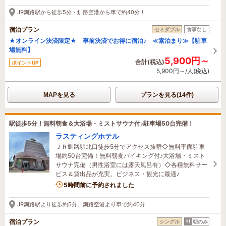
JR釧路駅から徒歩5分・釧路空港から車で約40分！
宿泊プラン
セミダブル
食事なし
★オンライン決済限定★ 事前決済でお得に宿泊♪ ≪素泊まり≫【駐車
場無料】
5,900円～
合計(税込)
ポイントUP
5,900円～/人(税込)
MAPを見る
プランを見る(14件)
駅徒歩5分！無料朝食＆大浴場・ミストサウナ付♪駐車場50台完備！
ラスティングホテル
ＪＲ釧路駅北口徒歩5分でアクセス抜群◇無料平面駐車
場約50台完備！無料朝食バイキング付♪大浴場・ミスト
サウナ完備（男性浴室には露天風呂有）◇各種無料サー
ビス＆貸出品が充実。ビジネス・観光に最適♪
5時間前に予約されました
JR釧路駅より徒歩約5分。釧路空港より車で約40分
宿泊プラン
シングル
朝のみ