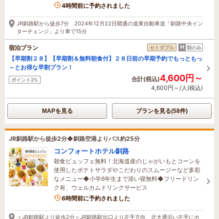
1名がこの宿を見ています
4時間前に予約されました
JR釧路駅から徒歩7分 2024年12月22日開通の道東自動車道「釧路中央イン
ターチェンジ」より車で15分
宿泊プラン
セミダブル
朝のみ
【早期割２８】【早期割＆無料朝食付】２８日前の早期予約でもっともっ
～とお得な早割プラン！
4,600円～
合計(税込)
ポイント2%
4,600円～/人(税込)
MAPを見る
プランを見る(58件)
JR釧路駅から徒歩2分◆釧路空港よりバス約25分
コンフォートホテル釧路
朝食ビュッフェ無料！北海道産のじゃがいもとコーンを
使用したポテトサラダやこだわりのスムージーなど多彩
なメニュー◆小学6年生まで添い寝無料◆フリードリン
ク有、ウェルカムドリンクサービス
6時間前に予約されました
＜JR釧路駅より徒歩2分＞JR釧路駅出口より左手方向、北大通沿い左手にホ