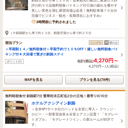
釧路空港から車で２０分！道東観光の拠点に最適◇大好
評の約３０品無料朝食バイキング付◇旅の疲れを癒やす
美しい景色を望む展望浴場は必見！無料駐車場７０台分
完備でビジネス・観光・長期滞在におすすめ♪
3時間前に予約されました
ＪＲ釧路駅から車で約１３分、釧路空港から車で約２５分
宿泊プラン
シングル
朝のみ
＜早期割１４／無料朝食付＞早期予約で１０％OFF！嬉しい無料朝食バイ
キング付★大浴場で寛ぎの釧路ステイ
4,270円～
合計(税込)
ポイント2%
4,270円～/人(税込)
MAPを見る
プランを見る(78件)
無料軽朝食付 釧路駅7分 繁華街末広町迄2分の立地！最寄りIC15分
ホテルアクシアイン釧路
＜全米№1サータ社のベッドを全室に導入＞ ラウンジ・
ロビー・一部客室改装＆全室エアコン設置！ 「モデレー
トダブル」「モデレートツイン」の新ルームが好評で
す。