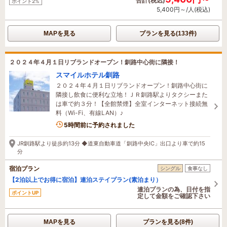
合計(税込)
ポイント2%
5,400円～/人(税込)
MAPを見る
プランを見る(133件)
２０２４年４月１日リブランドオープン！釧路中心街に隣接！
スマイルホテル釧路
２０２４年４月１日リブランドオープン！釧路中心街に
隣接し飲食に便利な立地！ＪＲ釧路駅よりタクシーまた
は車で約３分！【全館禁煙】全室インターネット接続無
料（Wi-Fi、有線LAN）♪
1名がこの宿を見ています
5時間前に予約されました
JR釧路駅より徒歩約13分 ◆道東自動車道「釧路中央IC」出口より車で約15
分
宿泊プラン
シングル
食事なし
【2泊以上でお得に宿泊】連泊ステイプラン(素泊まり）
連泊プランの為、日付を指
ポイントUP
定して金額をご確認下さい
MAPを見る
プランを見る(8件)