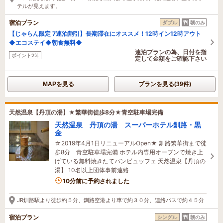
テルが見えます。
宿泊プラン
ダブル
朝のみ
【じゃらん限定 7連泊割引】長期滞在にオススメ！12時イン12時アウト
◆エコステイ◆朝食無料◆
連泊プランの為、日付を指
ポイント2%
定して金額をご確認下さい
MAPを見る
プランを見る(39件)
天然温泉【丹頂の湯】★繁華街徒歩8分★青空駐車場完備
天然温泉 丹頂の湯 スーパーホテル釧路・黒
金
☆2019年4月1日リニューアルOpen★ 釧路繁華街まで徒
歩8分 青空駐車場完備 ホテル内専用オーブンで焼き上
げている無料焼きたてパンビュッフェ 天然温泉【丹頂の
湯】 10名以上団体事前連絡
10分前に予約されました
JR釧路駅より徒歩約５分、釧路空港より車で約３０分、連絡バスで約４５分
宿泊プラン
シングル
朝のみ