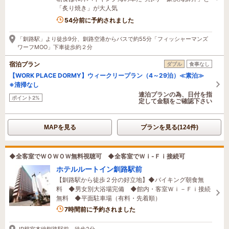
「炙り焼き」が大人気
1名がこの宿を見ています
54分前に予約されました
「釧路駅」より徒歩9分、釧路空港からバスで約55分「フィッシャーマンズ
ワーフMOO」下車徒歩約２分
宿泊プラン
ダブル
食事なし
【WORK PLACE DORMY】ウィークリープラン（4～29泊）≪素泊≫
※清掃なし
連泊プランの為、日付を指
ポイント2%
定して金額をご確認下さい
MAPを見る
プランを見る(124件)
◆全客室でＷＯＷＯＷ無料視聴可 ◆全客室でＷｉ-Ｆｉ接続可
ホテルルートイン釧路駅前
【釧路駅から徒歩２分の好立地】◆バイキング朝食無
料 ◆男女別大浴場完備 ◆館内・客室Ｗｉ－Ｆｉ接続
無料 ◆平面駐車場（有料・先着順）
7時間前に予約されました
JR根室本線釧路駅前、徒歩2分。