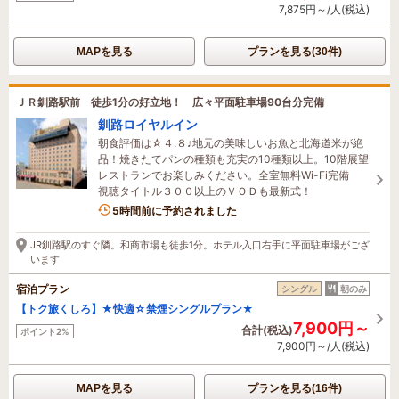
7,875円～/人(税込)
MAPを見る
プランを見る(30件)
ＪＲ釧路駅前 徒歩1分の好立地！ 広々平面駐車場90台分完備
釧路ロイヤルイン
朝食評価は☆４.８♪地元の美味しいお魚と北海道米が絶
品！焼きたてパンの種類も充実の10種類以上。10階展望
レストランでお楽しみください。全室無料Wi-Fi完備
視聴タイトル３００以上のＶＯＤも最新式！
5時間前に予約されました
JR釧路駅のすぐ隣。和商市場も徒歩1分。ホテル入口右手に平面駐車場がござ
います
宿泊プラン
シングル
朝のみ
【トク旅くしろ】★快適☆禁煙シングルプラン★
7,900円～
合計(税込)
ポイント2%
7,900円～/人(税込)
MAPを見る
プランを見る(16件)