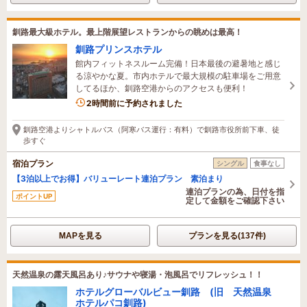
釧路最大級ホテル。最上階展望レストランからの眺めは最高！
釧路プリンスホテル
館内フィットネスルーム完備！日本最後の避暑地と感じ
る涼やかな夏。市内ホテルで最大規模の駐車場をご用意
してるほか、釧路空港からのアクセスも便利！
2時間前に予約されました
釧路空港よりシャトルバス（阿寒バス運行：有料）で釧路市役所前下車、徒
歩すぐ
宿泊プラン
シングル
食事なし
【3泊以上でお得】バリューレート連泊プラン 素泊まり
連泊プランの為、日付を指
ポイントUP
定して金額をご確認下さい
MAPを見る
プランを見る(137件)
天然温泉の露天風呂あり♪サウナや寝湯・泡風呂でリフレッシュ！！
ホテルグローバルビュー釧路 (旧 天然温泉
ホテルパコ釧路)