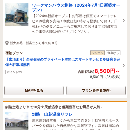
ワークマンハウス釧路（2024年7月1日新築オー
プン）
【2024年新築オープン】お部屋は個室でスマートテレ
ビ＆冷暖房を完備！朝食は朝6時から提供しており、日
替わりの夕食メニューもご用意しております♪釧路方面
へご出張の際はぜひご利用ください。
新大楽毛・新富士から車で約８分
宿泊プラン
シングル
食事なし
【素泊まり】全室個室のプライベート空間はスマートテレビ＆冷暖房を完
備★駐車場無料
8,500円～
合計(税込)
ポイント2%
8,500円～/人(税込)
MAPを見る
プランを見る(6件)
釧路空港より車で10分☆天然温泉と種類豊富なお風呂が人気♪
釧路 山花温泉リフレ
道東道釧路空港ＩＣから車にて約５分！動物園とホース
パークを併設した自然豊かな温泉宿です。温泉は湯冷め