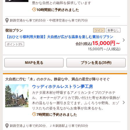
豊かな自然との融和を探求しています
1名がこの宿を見ています
10時間前に予約されました
釧路空港から車で約55分・中標津空港から車で約70分
宿泊プラン
ツイン
食事なし
【おひとり様利用大歓迎】大自然が広がる温泉を楽しむ素泊りプラン
15,000円～
合計(税込)
ポイント2%
15,000円～/人(税込)
MAPを見る
プランを見る(35件)
大自然に佇む「木」のホテル。静寂な中、満点の星空が降りそそぐ
ウッディホテルレストラン夢工房
カナダ産木材が呼吸するアメリカンタイプのプチホテ
ル。 オーナーがアメリカで買い付けた寄せ木画や装飾が
木の温もりを一層引き立てます。ふくろうや野鳥、エゾ
リスたちの姿を見ながらお食事が出来るかも。
7時間前に予約されました
釧路空港より車で約30分、ＪＲ釧路駅より車で約50分