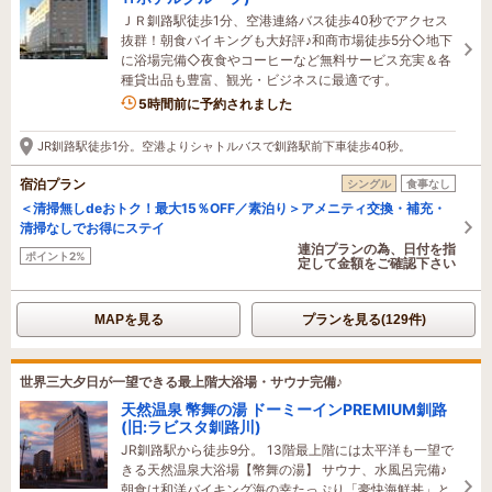
ＪＲ釧路駅徒歩1分、空港連絡バス徒歩40秒でアクセス
抜群！朝食バイキングも大好評♪和商市場徒歩5分◇地下
に浴場完備◇夜食やコーヒーなど無料サービス充実＆各
種貸出品も豊富、観光・ビジネスに最適です。
5時間前に予約されました
JR釧路駅徒歩1分。空港よりシャトルバスで釧路駅前下車徒歩40秒。
宿泊プラン
シングル
食事なし
＜清掃無しdeおトク！最大15％OFF／素泊り＞アメニティ交換・補充・
清掃なしでお得にステイ
連泊プランの為、日付を指
ポイント2%
定して金額をご確認下さい
MAPを見る
プランを見る(129件)
世界三大夕日が一望できる最上階大浴場・サウナ完備♪
天然温泉 幣舞の湯 ドーミーインPREMIUM釧路
(旧:ラビスタ釧路川)
JR釧路駅から徒歩9分。 13階最上階には太平洋も一望で
きる天然温泉大浴場【幣舞の湯】 サウナ、水風呂完備♪
朝食は和洋バイキング海の幸たっぷり「豪快海鮮丼」と