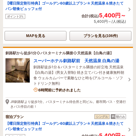
【曜日限定割引特典】ゴールデン60歳以上プラン☆天然温泉＆焼きたて
パン朝食ビュッフェ付
5,400円～
合計(税込)
ポイント2%
5,400円～/人(税込)
MAPを見る
プランを見る(106件)
釧路駅から徒歩1分◇バスターミナル隣接◇天然温泉【白鳥の湯】
スーパーホテル釧路駅前 天然温泉 白鳥の湯
釧路駅徒歩1分＆バスターミナル隣接の好立地 天然温泉
【白鳥の湯】(男女入替制) 焼き立てパン付き健康無料朝
食 ウェルカムバーで素敵なひと時を(アルコール・ソフ
トドリンク無料)
6時間前に予約されました
JR釧路駅より徒歩1分。バスターミナル待合所と同ビル。都市間バス・空港行
きバス停目の前！
宿泊プラン
シングル
朝のみ
【曜日限定割引特典】ゴールデン60歳以上プラン☆天然温泉＆焼きたて
パン朝食ビュッフェ付
5,400円～