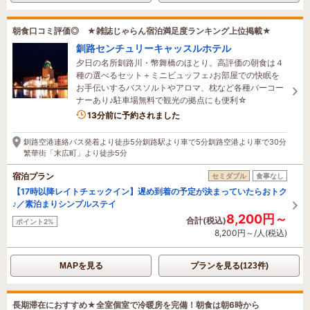
朝食口コミ評価◎ ★雑誌じゃらん宿泊満足度ランキング上位掲載★
釧路センチュリーキャッスルホテル
夕日の名所釧路川・幣舞橋のほとり。高評価の朝食は４
種の選べるセット＋ミニビュッフェ♪お部屋での快眠を
お手伝いするバスソルトやアロマ、枕など各種バーコー
ナーあり♪駐車場無料で観光の拠点にも便利☆
13分前に予約されました
釧路空港連絡バス発着より徒歩5分釧路駅より車で5分釧路空港より車で30分
繁華街「末広町」より徒歩5分
宿泊プラン
セミダブル
食事なし
【17時以降レイトチェックイン】遅め到着の予定が決まっていたらおトク
♪／素泊まりシンプルステイ
8,200円～
合計(税込)
ポイント2%
8,200円～/人(税込)
MAPを見る
プランを見る(123件)
長期滞在におすすめ★全室個室で冷暖房を完備！朝食は朝6時から