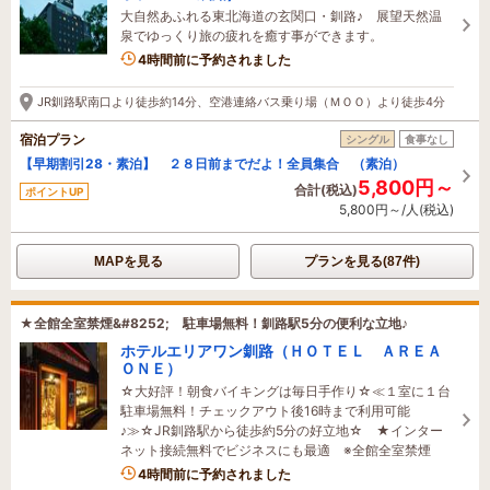
大自然あふれる東北海道の玄関口・釧路♪ 展望天然温
泉でゆっくり旅の疲れを癒す事ができます。
4時間前に予約されました
JR釧路駅南口より徒歩約14分、空港連絡バス乗り場（ＭＯＯ）より徒歩4分
宿泊プラン
シングル
食事なし
【早期割引28・素泊】 ２８日前までだよ！全員集合 （素泊）
5,800円～
合計(税込)
ポイントUP
5,800円～/人(税込)
MAPを見る
プランを見る(87件)
★全館全室禁煙&#8252; 駐車場無料！釧路駅5分の便利な立地♪
ホテルエリアワン釧路（ＨＯＴＥＬ ＡＲＥＡ
ＯＮＥ）
☆大好評！朝食バイキングは毎日手作り☆≪１室に１台
駐車場無料！チェックアウト後16時まで利用可能
♪≫☆JR釧路駅から徒歩約5分の好立地☆ ★インター
ネット接続無料でビジネスにも最適 ※全館全室禁煙
4時間前に予約されました