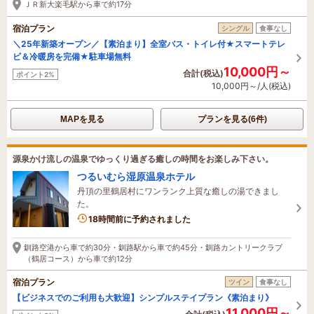
ＪＲ新大楽毛駅から車で約17分
宿泊プラン
シングル
食事なし
＼25年新築オープン／【素泊まり】全室バス・トイレ付★スマートテレ
ビ＆冷暖房を完備★駐車場無料
10,000円～
合計(税込)
ポイント2%
10,000円～/人(税込)
MAPを見る
プランを見る(6件)
源泉かけ流しの温泉でゆっくり過ぎる癒しの時間をお楽しみ下さい。
つるいむら湿原温泉ホテル
丹頂の里鶴居村にワンランク上質な癒しの湯できまし
た。
18時間前に予約されました
釧路空港から車で約30分・釧路駅から車で約45分・釧路カントリークラブ
（鶴居コース）から車で約12分
宿泊プラン
ツイン
食事なし
【ビジネスでのご利用も大歓迎】シンプルステイプラン《素泊まり》
11,000円～