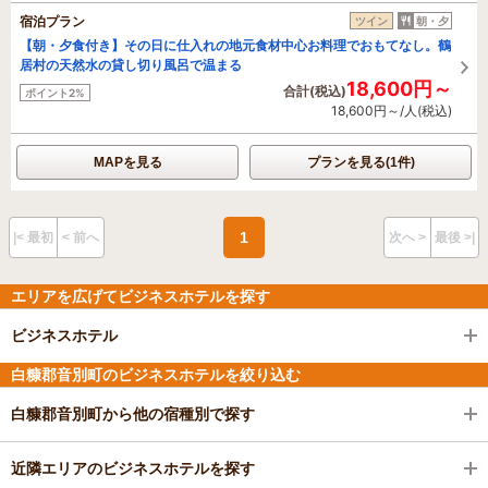
宿泊プラン
ツイン
朝・夕
【朝・夕食付き】その日に仕入れの地元食材中心お料理でおもてなし。鶴
居村の天然水の貸し切り風呂で温まる
18,600円～
合計(税込)
ポイント2%
18,600円～/人(税込)
MAPを見る
プランを見る(1件)
1
|< 最初
< 前へ
次へ >
最後 >|
エリアを広げてビジネスホテルを探す
ビジネスホテル
白糠郡音別町のビジネスホテルを絞り込む
白糠郡音別町から他の宿種別で探す
近隣エリアのビジネスホテルを探す