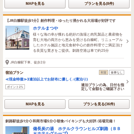
MAPを見る
プランを見る(8件)
【JR白糠駅徒歩1分】創作料理・ゆったり浸かれる大浴場が好評です
ホテルまつや
様々な海の幸が獲れる絶好の漁場と肉乳製品と農産物を
育む大地の両方から恵みを受ける白糠町。リニューアル
したホテル施設と地元食材中心の創作料理でご満足頂け
る良質な寛ぎをご提供。釧路空港は車で約25分
JR白糠駅下車、徒歩2分
宿泊プラン
和室
食事なし
≪現金特価≫3連泊以上でお財布に優しく♪(素泊り)
連泊プランの為、日付を指
ポイント2%
定して金額をご確認下さい
MAPを見る
プランを見る(36件)
釧路駅徒歩1分◇和商市場5分◇朝食バイキングも大好評♪浴場完備！
備長炭の湯 ホテルクラウンヒルズ釧路（ＢＢ
Ｈホテルグループ)