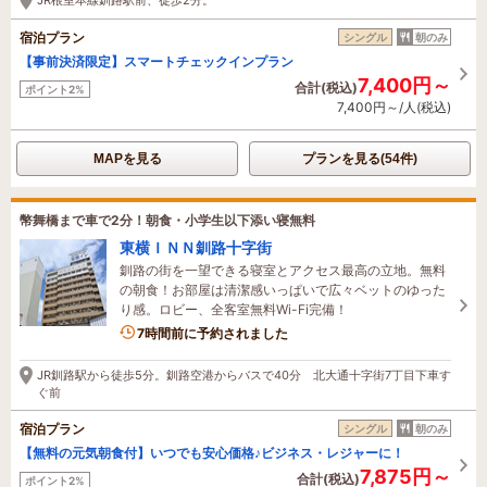
宿泊プラン
シングル
朝のみ
【事前決済限定】スマートチェックインプラン
7,400円～
合計(税込)
ポイント2%
7,400円～/人(税込)
MAPを見る
プランを見る(54件)
幣舞橋まで車で2分！朝食・小学生以下添い寝無料
東横ＩＮＮ釧路十字街
釧路の街を一望できる寝室とアクセス最高の立地。無料
の朝食！お部屋は清潔感いっぱいで広々ベットのゆった
り感。ロビー、全客室無料Wi-Fi完備！
7時間前に予約されました
JR釧路駅から徒歩5分。釧路空港からバスで40分 北大通十字街7丁目下車す
ぐ前
宿泊プラン
シングル
朝のみ
【無料の元気朝食付】いつでも安心価格♪ビジネス・レジャーに！
7,875円～
合計(税込)
ポイント2%