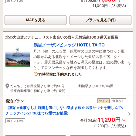
合計(税込)
ポイント2%
11,000円～/人(税込)
MAPを見る
プランを見る(3件)
北の大自然とナチュラリスト出合いの宿☆天然温泉100％露天岩風呂
鶴居ノーザンビレッジ HOTEL TAITO
丹頂（鶴）のふる里・鶴居村の自然の中に建つロッジ風
の暖かみある北欧をイメージした天然温泉の宿「タイ
ト」。露天岩風呂から眺める満天の星空は、旅の思い出
としてロマンチックな夜を演出してくれます。
11時間前に予約されました
たんちょう釧路空港より車で約50分 ・ JR釧路駅より車で約1時間 ・
道東自動車道白糠ICより車で約1時間
宿泊プラン
ツイン
食事なし
【素泊※食事なし】時間を気にしない気まま旅☆温泉サウナを楽しんで♪
チェックイン21:30まで(2階のお部屋)
11,290円～
合計(税込)
ポイント2%
11,290円～/人(税込)