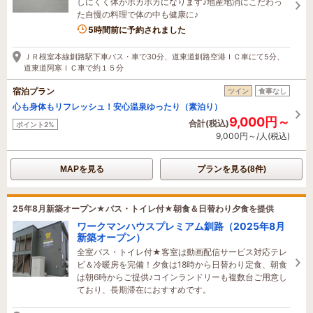
しにくく体がポカポカになります♪地産地消にこだわっ
た自慢の料理で体の中も健康に♪
5時間前に予約されました
ＪＲ根室本線釧路駅下車バス・車で30分、道東道釧路空港ＩＣ車にて5分、
道東道阿寒ＩＣ車で約１５分
宿泊プラン
ツイン
食事なし
心も身体もリフレッシュ！安心温泉ゆったり（素泊り）
9,000円～
合計(税込)
ポイント2%
9,000円～/人(税込)
MAPを見る
プランを見る(8件)
25年8月新築オープン★バス・トイレ付★朝食＆日替わり夕食を提供
ワークマンハウスプレミアム釧路（2025年8月
新築オープン）
全室バス・トイレ付★客室は動画配信サービス対応テレ
ビ＆冷暖房を完備！夕食は18時から日替わり定食、朝食
は朝6時からご提供♪コインランドリーも複数台ご用意し
ており、長期滞在におすすめです。