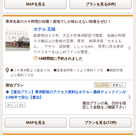
MAPを見る
プランを見る(8件)
厚岸名産のカキ料理が自慢！産地でしか味わえない味覚をぜひ！
ホテル 五味
創業明治２５年、大正６年厚岸駅前で開業。 魚種が年間
５０種以上の食材の宝庫、厚岸。 純厚岸産「カキえも
ん」、アサリ、花咲蟹、ししゃもetc、 世界に誇る厚岸
ウイスキーをはじめワインが豊富。
14時間前に予約されました
■ＪＲ厚岸駅より徒歩１分 ■道東道阿寒ＩＣより車約７０分 ■釧路空港
より車約７０分
宿泊プラン
シングル
食事なし
◆【連泊プラン】厚岸駅前のアクセス便利なホテル～最終チェックインが
23時半で安心【素泊】
連泊プランの為、日付を指
ポイント2%
定して金額をご確認下さい
MAPを見る
プランを見る(72件)