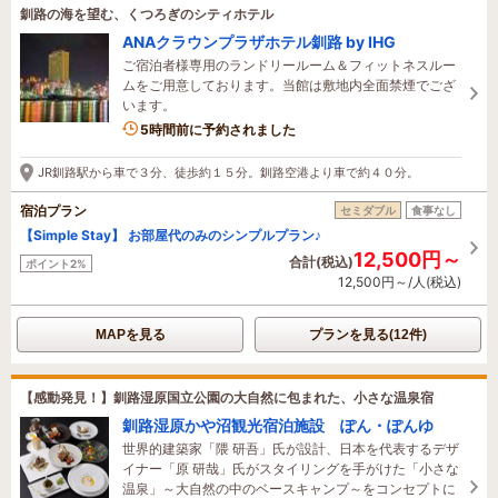
釧路の海を望む、くつろぎのシティホテル
ANAクラウンプラザホテル釧路 by IHG
ご宿泊者様専用のランドリールーム＆フィットネスルー
ムをご用意しております。当館は敷地内全面禁煙でござ
います。
5時間前に予約されました
JR釧路駅から車で３分、徒歩約１５分。釧路空港より車で約４０分。
宿泊プラン
セミダブル
食事なし
【Simple Stay】 お部屋代のみのシンプルプラン♪
12,500円～
合計(税込)
ポイント2%
12,500円～/人(税込)
MAPを見る
プランを見る(12件)
【感動発見！】釧路湿原国立公園の大自然に包まれた、小さな温泉宿
釧路湿原かや沼観光宿泊施設 ぽん・ぽんゆ
世界的建築家「隈 研吾」氏が設計、日本を代表するデザ
イナー「原 研哉」氏がスタイリングを手がけた「小さな
温泉」～大自然の中のベースキャンプ～をコンセプトに