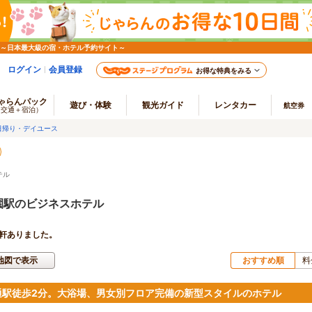
 ～日本最大級の宿・ホテル予約サイト～
ログイン
会員登録
お得な特典をみる
ゃらんパック
遊び・体験
観光ガイド
レンタカー
航空券
（交通＋宿泊）
日帰り・デイユース
テル
園駅のビジネスホテル
軒ありました。
地図で表示
おすすめ順
料
通駅徒歩2分。大浴場、男女別フロア完備の新型スタイルのホテル