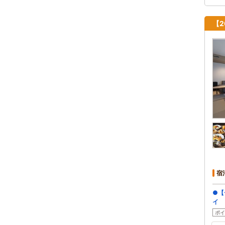
【2
宿
●【
イ 
ポイ