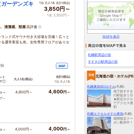
（ガーデンズキ
1泊 大人1名 合計(税込)
3,850円～
1名 3,850円～
呂、清潔感、部屋
高評価
ンランド式サウナ付き大浴場を完備！広々と
MAPを表示
かる通常客室も有。女性専用フロアがありセ
札幌駅周辺の宿
すすきの駅周辺の宿
2分
MAP
北海道の宿・ホテル[PR
合計
(税込)
ント
大人1名
(税込)
ア
1泊 大人1名
札幌東急REIホテル
(札幌)
4,600
地下鉄すすき
4,600円～
円～
ト～
の駅徒歩１分
コア～
★駅近ホテル
でアクセス便
利
札幌エクセルホテル東急
(札幌)
期間限定クー
ポン配布中！
4,000
4,000円～
円～
ト～