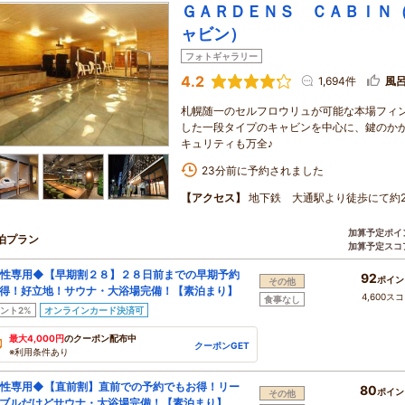
ＧＡＲＤＥＮＳ ＣＡＢＩＮ
ャビン）
フォトギャラリー
4.2
1,694件
風
札幌随一のセルフロウリュが可能な本場フィ
した一段タイプのキャビンを中心に、鍵のか
キュリティも万全♪
23分前に予約されました
【アクセス】
地下鉄 大通駅より徒歩にて約
加算予定ポイ
泊プラン
加算予定スコ
性専用◆【早期割２８】２８日前までの早期予約
92
ポイン
その他
得！好立地！サウナ・大浴場完備！【素泊まり】
4,600ス
食事なし
ント2%
オンラインカード決済可
最大4,000円
のクーポン配布中
クーポンGET
※利用条件あり
性専用◆【直前割】直前での予約でもお得！リー
80
ポイン
その他
ブルだけどサウナ・大浴場完備！【素泊まり】