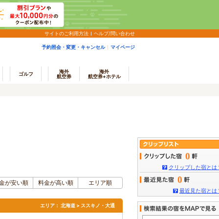
サイトのご利用方法
ヘルプ/問い合わせ
予約照会・変更・キャンセル
マイページ
海外
海外
ゴルフ
航空券
航空券+ホテル
0
クリップした宿とは
0
金が安い順
料金が高い順
エリア順
最近見た宿とは
エリア：
北海道 > ススキノ・大通