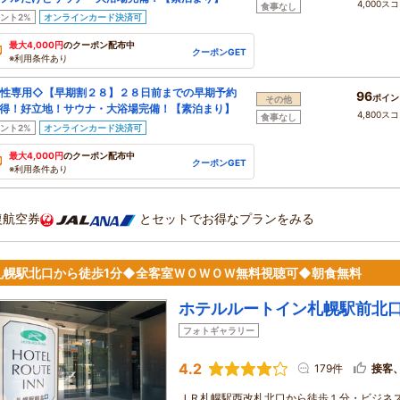
4,000ス
食事なし
ント2%
オンラインカード決済可
最大4,000円
のクーポン配布中
クーポンGET
※利用条件あり
性専用◇【早期割２８】２８日前までの早期予約
96
ポイン
その他
得！好立地！サウナ・大浴場完備！【素泊まり】
4,800ス
食事なし
ント2%
オンラインカード決済可
最大4,000円
のクーポン配布中
クーポンGET
※利用条件あり
復航空券
とセットでお得なプランをみる
札幌駅北口から徒歩1分◆全客室ＷＯＷＯＷ無料視聴可◆朝食無料
ホテルルートイン札幌駅前北
フォトギャラリー
4.2
179件
接客
ＪＲ札幌駅西改札北口から徒歩１分・ビジネ