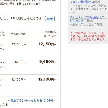
ＪＲイン札幌駅南口
(札幌)
車場のご予約は承っておりません。
（＊＾ω＾）アメニティ充実☆
彡 女子旅やライブにもアクセ
ス◎
アパホテル〈TKP札幌駅北口〉
1分と、ＪＲ札幌駅から近くて便
MAP
EXCELLENT
(札幌)
札幌駅北口より徒歩５分程。
合計
(税込)
ント
※「注目の宿・ホテル」とは、
大人1名
(税込)
ア
1泊 大人1名
ご覧になっている県の注目宿・
ホテルをご紹介しております。
12,150
12,150円～
円～
ト～
コア～
9,650
9,650円～
円～
ト～
コア～
12,100
12,100円～
円～
ト～
コア～
宿泊プランをもっとみる（102件）
をみる