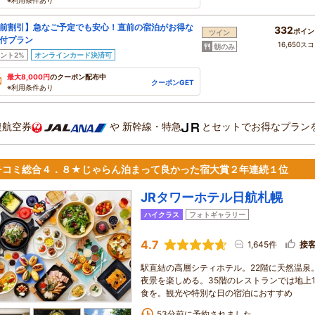
※利用条件あり
前割引】急なご予定でも安心！直前の宿泊がお得な
332
ポイン
ツイン
付プラン
16,650ス
朝のみ
ント2%
オンラインカード決済可
最大8,000円
のクーポン配布中
クーポンGET
※利用条件あり
復航空券
や
新幹線・特急
とセットでお得なプラン
チコミ総合４．８★じゃらん泊まって良かった宿大賞２年連続１位
JRタワーホテル日航札幌
ハイクラス
フォトギャラリー
4.7
1,645件
接
駅直結の高層シティホテル。22階に天然温泉
夜景を楽しめる。35階のレストランでは地上
食を。観光や特別な日の宿泊におすすめ
53分前に予約されました