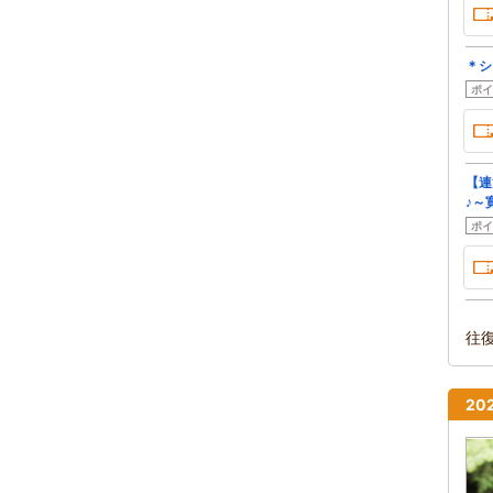
＊シ
ポイ
【連
♪～
ポイ
往
2