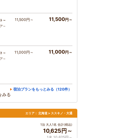
11,500
11,500円～
円～
ト～
コア～
11,000
11,000円～
円～
ト～
コア～
宿泊プランをもっとみる（120件）
をみる
エリア：
北海道 > ススキノ・大通
1泊 大人1名 合計(税込)
10,625円～
1名 10,625円～