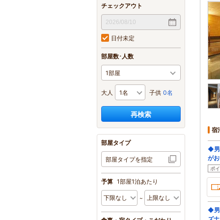
チェックアウト
日付未定
部屋数･人数
大人
子供
0名
再検索
宿
部屋タイプ
◆男
がお
部屋タイプを指定
ポイ
予算
1部屋1泊あたり
◆男
ズナ