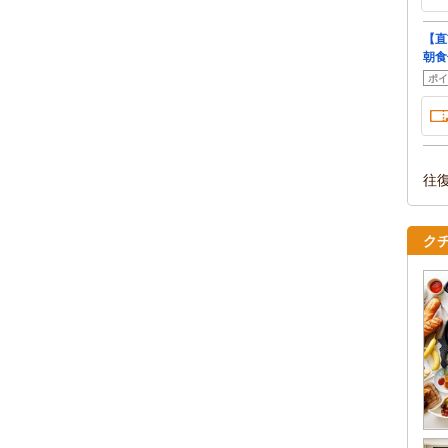
【直
朝食
ポイ
往
ク