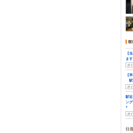
宿
【当
ます
ポイ
【早
駅近
ポイ
駅近
ング
*
ポイ
往