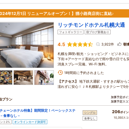
024年12月1日 リニューアルオープン！】狸小路商店街に直結♪
リッチモンドホテル札幌大通
フォトギャラリー
宿ブログ新着あり
4.5
3,922件
朝
札幌を満喫♪観光・ショッピング・ビジネス
下街→アーケード直結なので雨や雪の日でも
消臭スプレー完備。Wi-Fi 無料。
1時間前に予約されました
【アクセス】
地下鉄大通駅・すすきの駅から
濡れずに安心！ＪＲ札幌駅よりタクシーで5分
加算予定ポイ
泊プラン
加算予定スコ
チェーンホテル特集】期間限定！ベーシックステ
206
ポイン
シングル
－食事なし－
10,350ス
食事なし
ント2%
オンラインカード決済可