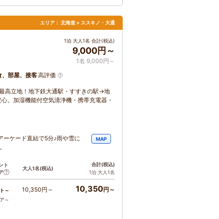
エリア：
北海道 > ススキノ・大通
1泊 大人1名 合計(税込)
9,000円～
1名 9,000円～
食、部屋、接客
高評価
に最高立地！地下鉄大通駅・すすきの駅→地
安心。加湿機能付空気清浄機・携帯充電器・
アーケード直結で5分♪雨や雪に
MAP
。
合計
(税込)
ント
大人1名
(税込)
ア
1泊 大人1名
10,350
10,350円～
円～
ト～
コア～