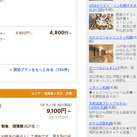
コア～
ANAホリデイ・イン札幌すすき
の by IHG
(札幌)
朝食クチコミ
高評価４．
６！ビジネ
ス・観光に便
利な好立地
4,800
4,800円～
円～
ト～
ホテルリソルトリニティ札幌
(
コア～
幌)
☆評価の意味
が分かる！市
内中心部の便
利なホテル！
オーベルジュましけ
(稚内・留
宿泊プランをもっとみる（132件）
萌)
北日本海に沈む夕陽と食事と温
泉とゆったりした時間を。。。
ＪＲイン札幌
(札幌)
◆トレインビュールーム有◆Ｊ
エリア：
北海道 > 北大・丘珠
Ｒ札幌駅徒歩４分！
天然温泉プレミアホテル-
口
1泊 大人1名 合計(税込)
CABIN-札幌
(札幌)
9,100円～
街中ながら堪能できる温泉大浴
場が魅力♪
1名 9,100円～
ホテル京阪札幌
(札幌)
、朝食、清潔感
高評価
札幌駅西口から徒歩４分★大浴
場付き★全室ＲｅＦａ完備！
スや観光の拠点として便利です。男女別の浴