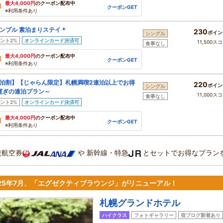
最大4,000円
のクーポン配布中
クーポンGET
※利用条件あり
ンプル 素泊まりステイ＊
230
ポイン
シングル
ント2%
オンラインカード決済可
11,500ス
食事なし
最大4,000円
のクーポン配布中
クーポンGET
※利用条件あり
泊割】【じゃらん限定】札幌満喫2連泊以上でお得
220
ポイン
シングル
寛ぎの連泊プラン～
11,000ス
食事なし
ント2%
オンラインカード決済可
最大4,000円
のクーポン配布中
クーポンGET
※利用条件あり
復航空券
や
新幹線・特急
とセットでお得なプラン
025年7月、「エグゼクティブラウンジ」がリニューアル！
札幌グランドホテル
ハイクラス
フォトギャラリー
宿ブログ新着あり