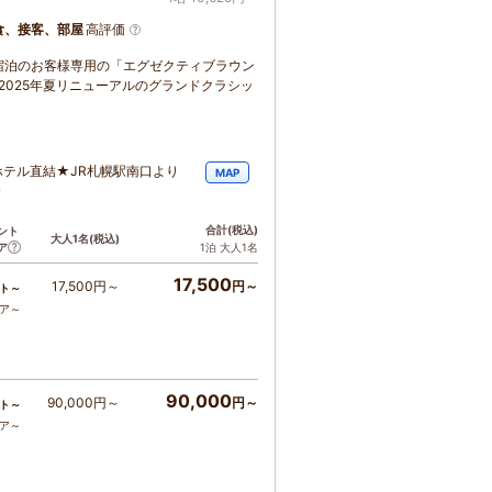
食、接客、部屋
高評価
dにご宿泊のお客様専用の「エグゼクティブラウン
2025年夏リニューアルのグランドクラシッ
ホテル直結★JR札幌駅南口より
MAP
分
合計
(税込)
ント
大人1名
(税込)
ア
1泊 大人1名
17,500
17,500円～
円～
ト～
コア～
90,000
90,000円～
円～
ト～
コア～