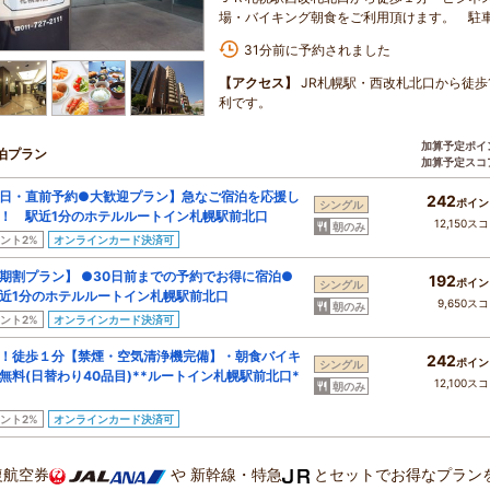
場・バイキング朝食をご利用頂けます。 駐
31分前に予約されました
【アクセス】
JR札幌駅・西改札北口から徒歩
利です。
加算予定ポイ
泊プラン
加算予定スコ
日・直前予約●大歓迎プラン】急なご宿泊を応援し
242
ポイン
シングル
！ 駅近1分のホテルルートイン札幌駅前北口
12,150ス
朝のみ
ント2%
オンラインカード決済可
期割プラン】 ●30日前までの予約でお得に宿泊●
192
ポイン
シングル
1分のホテルルートイン札幌駅前北口
9,650ス
朝のみ
ント2%
オンラインカード決済可
！徒歩１分【禁煙・空気清浄機完備】・朝食バイキ
242
ポイン
シングル
無料(日替わり40品目)**ルートイン札幌駅前北口*
12,100ス
朝のみ
ント2%
オンラインカード決済可
復航空券
や
新幹線・特急
とセットでお得なプラン