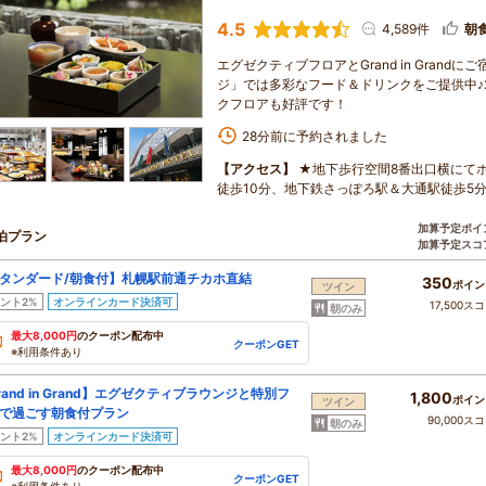
4.5
4,589件
朝
エグゼクティブフロアとGrand in Gran
ジ」では多彩なフード＆ドリンクをご提供中♪
クフロアも好評です！
28分前に予約されました
【アクセス】
★地下歩行空間8番出口横にて
徒歩10分、地下鉄さっぽろ駅＆大通駅徒歩5
加算予定ポイ
泊プラン
加算予定スコ
タンダード/朝食付】札幌駅前通チカホ直結
350
ポイン
ツイン
ント2%
オンラインカード決済可
17,500ス
朝のみ
最大8,000円
のクーポン配布中
クーポンGET
※利用条件あり
rand in Grand】エグゼクティブラウンジと特別フ
1,800
ポイン
ツイン
で過ごす朝食付プラン
90,000ス
朝のみ
ント2%
オンラインカード決済可
最大8,000円
のクーポン配布中
クーポンGET