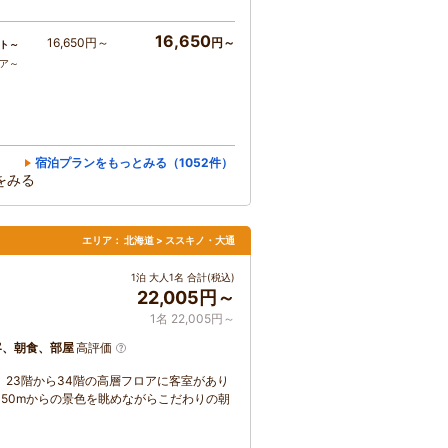
16,650
16,650円～
円～
ト～
コア～
宿泊プランをもっとみる（1052件）
をみる
エリア：
北海道 > ススキノ・大通
1泊 大人1名 合計(税込)
22,005円～
1名 22,005円～
客、朝食、部屋
高評価
。23階から34階の高層フロアに客室があり
150mからの景色を眺めながらこだわりの朝