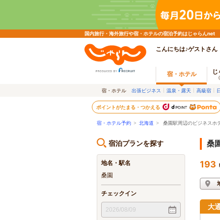
国内旅行・海外旅行や宿・ホテルの宿泊予約はじゃらんnet
こんにちは♪ゲストさん
じ
宿・ホテル
宿・ホテル
出張ビジネス
温泉・露天
高級宿
ポイントがたまる・つかえる
宿・ホテル予約
>
北海道
>
桑園駅周辺のビジネスホ
宿泊プランを探す
桑
地名・駅名
193
桑園
チェックイン
大