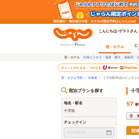
国内旅行・海外旅行や宿・ホテルの宿泊予約はじゃらんnet
こんにちは♪ゲストさん
じ
宿・ホテル
宿・ホテル
出張ビジネス
温泉・露天
高級宿
ポイントがたまる・つかえる
宿・ホテル予約
>
北海道
>
十字街駅周辺のビジネス
宿泊プランを探す
十
地名・駅名
57
軒
十字街
チェックイン
朝