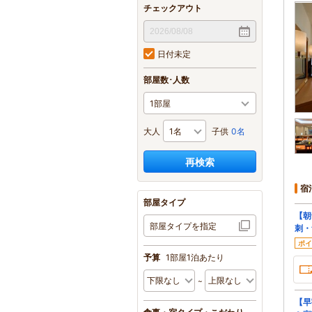
チェックアウト
日付未定
部屋数･人数
大人
子供
0名
再検索
宿
部屋タイプ
【朝
部屋タイプを指定
刺・
ポイ
予算
1部屋1泊あたり
【早