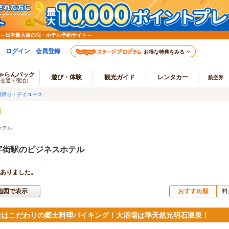
 ～日本最大級の宿・ホテル予約サイト～
ログイン
会員登録
お得な特典をみる
ゃらんパック
遊び・体験
観光ガイド
レンタカー
航空券
（交通＋宿泊）
日帰り・デイユース
ホテル
字街駅のビジネスホテル
ありました。
地図で表示
おすすめ順
料
食はこだわりの郷土料理バイキング！大浴場は準天然光明石温泉！