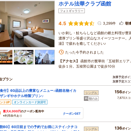
ホテル法華クラブ函館
フォトギャラリー
4.5
3,299件
朝
いか刺し・鮭ちらしなど函館の郷土料理が豊
濃厚プリン等盛り沢山なスイーツコーナー。
湯】で疲れを癒してください♪
たった今予約されました
【アクセス】
函館市の繁華街「五稜郭エリア
徒歩１分。五稜郭公園まで徒歩10分
加算予定ポイ
泊プラン
加算予定スコ
食付】60品以上の豊富なメニュー♪函館名物イカ
156
ポイン
シングル
ザンギやホテル特製プリン♪
7,870ス
朝のみ
ントUP
オンラインカード決済可
最大4,000円
のクーポン配布中
クーポンGET
※利用条件あり
割60】60日前までの予約でお得にステイ♪クチコ
136
ポイン
シングル