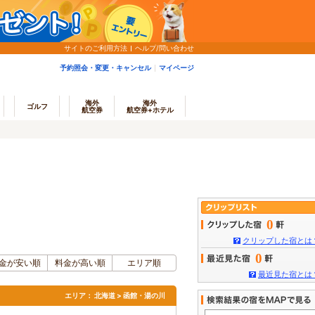
サイトのご利用方法
ヘルプ/問い合わせ
予約照会・変更・キャンセル
マイページ
海外
海外
ゴルフ
航空券
航空券+ホテル
0
クリップした宿とは
0
金が安い順
料金が高い順
エリア順
最近見た宿とは
エリア：
北海道 > 函館・湯の川