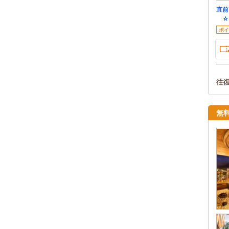
直前
☆
ポイ
往
無