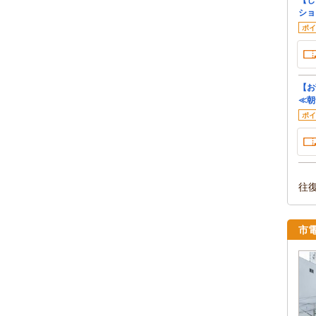
ショ
ポイ
【お
≪朝
ポイ
往
市