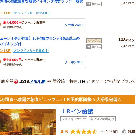
評価の品数豊富な朝食バイキング付きプラン！朝食
6,870ス
朝のみ
ントUP
オンラインカード決済可
最大4,000円
のクーポン配布中
クーポンGET
※利用条件あり
ェーンホテル特集】8月特集プラン☆60品以上の
148
ポイン
シングル
バイキング付
7,476ス
朝のみ
ントUP
オンラインカード決済可
最大4,000円
のクーポン配布中
クーポンGET
※利用条件あり
復航空券
や
新幹線・特急
とセットでお得なプラン
転寿司食べ放題の朝食ビュッフェ♪ＪＲ函館駅隣接☆大浴場完備☆
ＪＲイン函館
フォトギャラリー
宿ブログ新着あり
4.5
1,275件
部