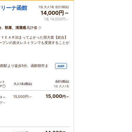
マリーナ函館
1泊 大人1名 合計(税込)
14,000円～
1名 14,000円～
食、部屋、清潔感
高評価
Ｅ ＹＥＡＲ泊まってよかった宿大賞【総合】
オープンの炭火レストランでも受賞することが
函館駅より徒歩5分。函館朝市ま
MAP
。
合計
(税込)
ント
大人1名
(税込)
ア
1泊 大人1名
15,000
15,000円～
円～
ト～
コア～