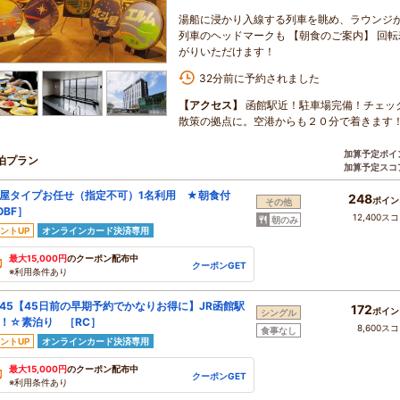
湯船に浸かり入線する列車を眺め、ラウンジか
列車のヘッドマークも 【朝食のご案内】 回
がりいただけます！
32分前に予約されました
【アクセス】
函館駅近！駐車場完備！チェッ
散策の拠点に。空港からも２０分で着きます
加算予定ポイ
泊プラン
加算予定スコ
屋タイプお任せ（指定不可）1名利用 ★朝食付
248
ポイン
その他
OBF］
12,400ス
朝のみ
ントUP
オンラインカード決済専用
最大15,000円
のクーポン配布中
クーポンGET
※利用条件あり
45【45日前の早期予約でかなりお得に】JR函館駅
172
ポイン
シングル
！☆素泊り ［RC］
8,600ス
食事なし
ントUP
オンラインカード決済専用
最大15,000円
のクーポン配布中
クーポンGET
※利用条件あり