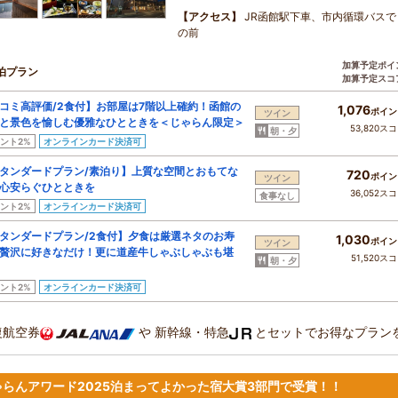
【アクセス】
JR函館駅下車、市内循環バス
の前
加算予定ポイ
泊プラン
加算予定スコ
コミ高評価/2食付】お部屋は7階以上確約！函館の
1,076
ポイン
ツイン
と景色を愉しむ優雅なひとときを＜じゃらん限定＞
53,820ス
朝・夕
ント2%
オンラインカード決済可
タンダードプラン/素泊り】上質な空間とおもてな
720
ポイン
ツイン
心安らぐひとときを
36,052ス
食事なし
ント2%
オンラインカード決済可
タンダードプラン/2食付】夕食は厳選ネタのお寿
1,030
ポイン
ツイン
贅沢に好きなだけ！更に道産牛しゃぶしゃぶも堪
51,520ス
朝・夕
ント2%
オンラインカード決済可
復航空券
や
新幹線・特急
とセットでお得なプラン
ゃらんアワード2025泊まってよかった宿大賞3部門で受賞！！