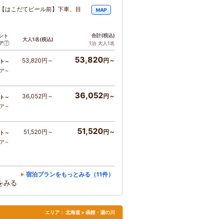
で【はこだてビール前】下車、目
MAP
合計
(税込)
ント
大人1名
(税込)
ア
1泊 大人1名
53,820
53,820円～
円～
ト～
コア～
36,052
36,052円～
円～
ト～
コア～
51,520
51,520円～
円～
ト～
コア～
宿泊プランをもっとみる（11件）
をみる
エリア：
北海道 > 函館・湯の川