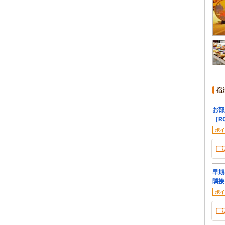
宿
お部
［R
ポイ
早期
隣接
ポイ