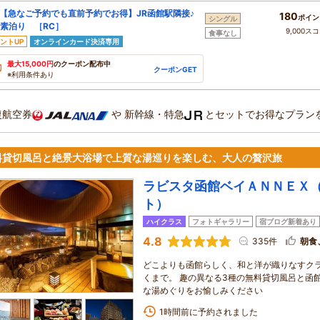
【急なご予約でも直前予約でお得】JR函館駅隣接♪
180
ポイン
シングル
素泊り ［RC］
9,000ス
食事なし
ントUP
オンラインカード決済専用
最大15,000円
のクーポン配布中
クーポンGET
※利用条件あり
復航空券
や
新幹線・特急
とセットでお得なプラン
料貸切風呂と絶景大浴場で上質な湯巡りを楽しむ、大人の贅沢旅
ラビスタ函館ベイＡＮＮＥＸ
ト）
ハイクラス
フォトギャラリー
宿ブログ新着あり
4.8
335件
朝食
どこよりも函館らしく、和と洋が織りなすク
くまで。 趣の異なる3種の無料貸切風呂と函
な湯めぐりをお愉しみください
1時間前に予約されました