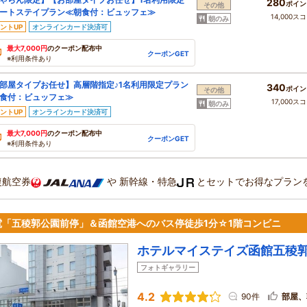
280
ポイン
その他
ートステイプラン≪朝食付：ビュッフェ≫
14,000ス
朝のみ
ントUP
オンラインカード決済可
最大7,000円
のクーポン配布中
クーポンGET
※利用条件あり
部屋タイプお任せ】高層階指定♪1名利用限定プラン
340
ポイン
その他
食付：ビュッフェ≫
17,000ス
朝のみ
ントUP
オンラインカード決済可
最大7,000円
のクーポン配布中
クーポンGET
※利用条件あり
復航空券
や
新幹線・特急
とセットでお得なプラン
電「五稜郭公園前停」＆函館空港へのバス停徒歩1分☆1階コンビニ
ホテルマイステイズ函館五稜
フォトギャラリー
4.2
90件
部屋、