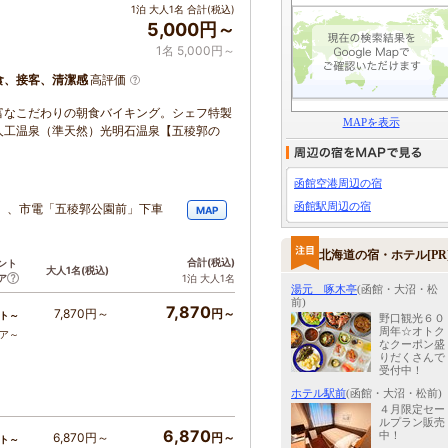
1泊 大人1名 合計(税込)
5,000円～
1名 5,000円～
食、接客、清潔感
高評価
富なこだわりの朝食バイキング。シェフ特製
MAPを表示
人工温泉（準天然）光明石温泉【五稜郭の
函館空港周辺の宿
函館駅周辺の宿
」、市電「五稜郭公園前」下車
MAP
北海道の宿・ホテル[PR
合計
(税込)
ント
大人1名
(税込)
ア
1泊 大人1名
湯元 啄木亭
(函館・大沼・松
前)
7,870
7,870円～
円～
ト～
野口観光６０
周年☆オトク
コア～
なクーポン盛
りだくさんで
受付中！
ホテル駅前
(函館・大沼・松前)
４月限定セー
ルプラン販売
6,870
中！
6,870円～
円～
ト～