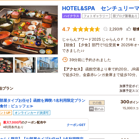
HOTEL&SPA センチュリー
ハイクラス
フォトギャラリー
宿ブログ新着あり
4.7
2,293件
朝
じゃらんアワード2025 じゃらんＯＦ ＴＨ
【朝食】【夕食】部門で1位受賞★ 2025年
できました♪♪
39分前に予約されました
【アクセス】
函館空港より車で約20分。JR
で徒歩2分。金森赤レンガ倉庫まで徒歩10分
加算予定ポイ
泊プラン
加算予定スコ
部屋タイプお任せ】函館を満喫♪1名利用限定プラン
300
ポイン
その他
食付：ビュッフェ≫
15,000ス
朝のみ
ントUP
オンラインカード決済可
最大7,000円
のクーポン配布中
クーポンGET
※利用条件あり
ゃらん限定】【お部屋タイプお任せ】1名利用限定