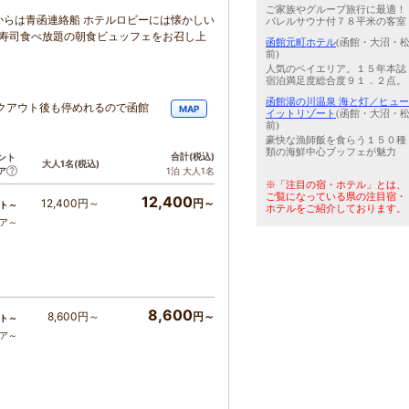
ご家族やグループ旅行に最適！
らは青函連絡船 ホテルロビーには懐かしい
バレルサウナ付７８平米の客室
転寿司食べ放題の朝食ビュッフェをお召し上
函館元町ホテル
(函館・大沼・
前)
人気のベイエリア。１５年本誌
宿泊満足度総合度９１．２点。
函館湯の川温泉 海と灯／ヒュー
クアウト後も停めれるので函館
MAP
イットリゾート
(函館・大沼・
！
前)
豪快な漁師飯を食らう１５０種
類の海鮮中心ブッフェが魅力
合計
(税込)
ント
大人1名
(税込)
ア
1泊 大人1名
※「注目の宿・ホテル」とは、
ご覧になっている県の注目宿・
12,400
12,400円～
円～
ト～
ホテルをご紹介しております。
コア～
8,600
8,600円～
円～
ト～
コア～