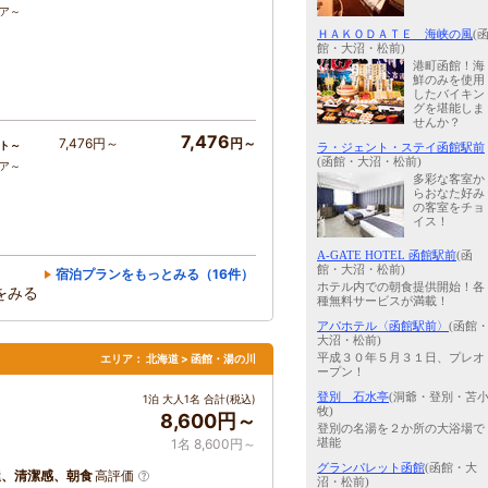
コア～
ＨＡＫＯＤＡＴＥ 海峡の風
(
館・大沼・松前)
港町函館！海
鮮のみを使用
したバイキン
グを堪能しま
せんか？
7,476
7,476円～
円～
ト～
ラ・ジェント・ステイ函館駅前
(函館・大沼・松前)
コア～
多彩な客室か
らおなた好み
の客室をチョ
イス！
A-GATE HOTEL 函館駅前
(函
館・大沼・松前)
宿泊プランをもっとみる（16件）
ホテル内での朝食提供開始！各
をみる
種無料サービスが満載！
アパホテル〈函館駅前〉
(函館
大沼・松前)
平成３０年５月３１日、プレオ
エリア：
北海道 > 函館・湯の川
ープン！
登別 石水亭
(洞爺・登別・苫
1泊 大人1名 合計(税込)
牧)
8,600円～
登別の名湯を２か所の大浴場で
堪能
1名 8,600円～
グランパレット函館
(函館・大
屋、清潔感、朝食
高評価
沼・松前)