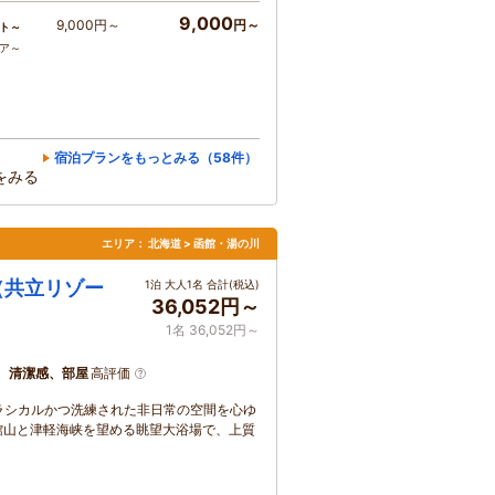
9,000
9,000円～
円～
ト～
コア～
宿泊プランをもっとみる（58件）
をみる
エリア：
北海道 > 函館・湯の川
（共立リゾー
1泊 大人1名 合計(税込)
36,052円～
1名 36,052円～
、清潔感、部屋
高評価
ラシカルかつ洗練された非日常の空間を心ゆ
館山と津軽海峡を望める眺望大浴場で、上質