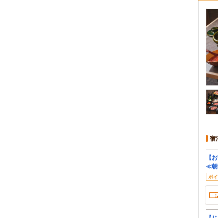
宿
【お
≪朝
ポイ
【じ