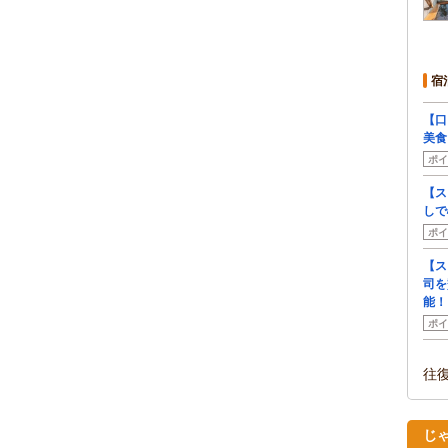
宿
【口
美食
ポイ
【ス
しで
ポイ
【ス
司を
能！
ポイ
往
じ