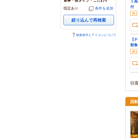
食事・宿タイプ・こだわり
ミ高
付
指定あり
条件を追加
ポイ
絞り込んで再検索
検索条件とアイコンについて
【チ
朝食
ポイ
往
回