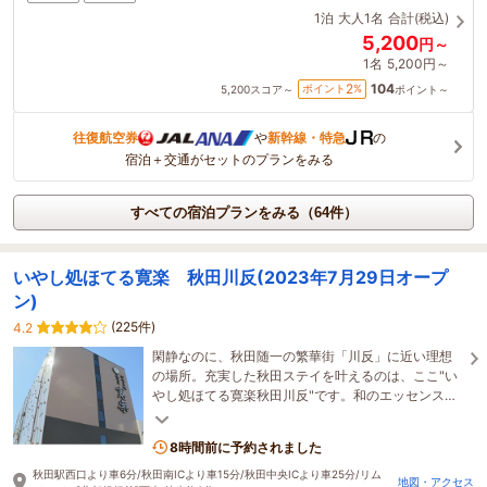
1泊
大人1名
合計(税込)
5,200
円～
1名
5,200円～
104
2
ポイント
%
5,200
スコア～
ポイント～
往復航空券
や
新幹線・特急
の
宿泊＋交通がセットのプランをみる
すべての宿泊プランをみる（64件）
いやし処ほてる寛楽 秋田川反(2023年7月29日オープ
ン)
(225件)
4.2
閑静なのに、秋田随一の繁華街「川反」に近い理想
の場所。充実した秋田ステイを叶えるのは、ここ"い
やし処ほてる寛楽秋田川反"です。和のエッセンスを
取り込んだ新築ホテルでごゆっくりお寛ぎ下さい！
8時間前に予約されました
秋田駅西口より車6分/秋田南ICより車15分/秋田中央ICより車25分/リム
地図・アクセス