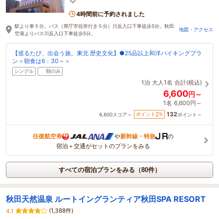
4時間前に予約されました
駅より車５分。バス（県庁市役所行き５分）川反入口下車徒歩5分。秋田
地図・アクセス
空港よりバス川反入口下車徒歩5分。
【巡るたび、出会う旅。東北 歴史文化】●25品以上和洋バイキングプラ
ン＜朝食は6：30～＞
シングル
朝のみ
1泊
大人1名
合計(税込)
6,600
円～
1名
6,600円～
132
2
ポイント
%
6,600
スコア～
ポイント～
往復航空券
や
新幹線・特急
の
宿泊＋交通がセットのプランをみる
すべての宿泊プランをみる（80件）
秋田天然温泉 ルートイングランティア秋田SPA RESORT
(1,388件)
4.1