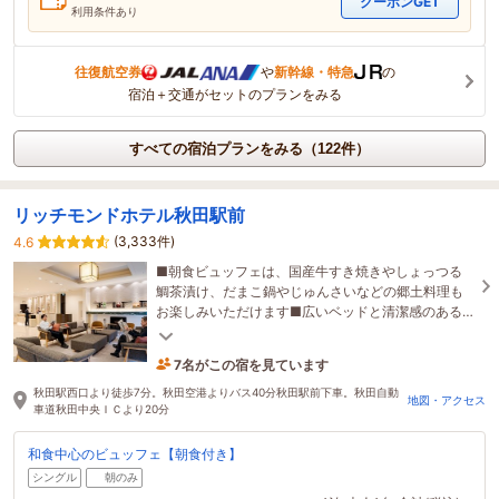
クーポンGET
利用条件あり
往復航空券
や
新幹線・特急
の
宿泊＋交通がセットのプランをみる
すべての宿泊プランをみる（122件）
リッチモンドホテル秋田駅前
(3,333件)
4.6
■朝食ビュッフェは、国産牛すき焼きやしょっつる
鯛茶漬け、だまこ鍋やじゅんさいなどの郷土料理も
お楽しみいただけます■広いベッドと清潔感のある
客室で旅の疲れを癒してください■充実の入浴剤コ
ーナー
7名がこの宿を見ています
20分前に予約されました
秋田駅西口より徒歩7分。秋田空港よりバス40分秋田駅前下車。秋田自動
地図・アクセス
車道秋田中央ＩＣより20分
和食中心のビュッフェ【朝食付き】
シングル
朝のみ