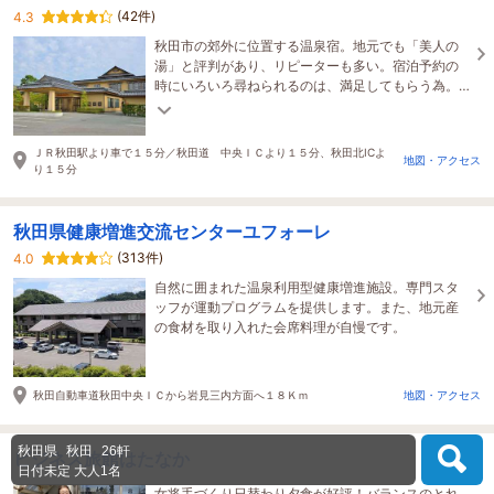
(42件)
4.3
秋田市の郊外に位置する温泉宿。地元でも「美人の
湯」と評判があり、リピーターも多い。宿泊予約の
時にいろいろ尋ねられるのは、満足してもらう為。
納得のいく時間を、一緒につくってくれる宿。
ＪＲ秋田駅より車で１５分／秋田道 中央ＩＣより１５分、秋田北ICよ
地図・アクセス
り１５分
秋田県健康増進交流センターユフォーレ
(313件)
4.0
自然に囲まれた温泉利用型健康増進施設。専門スタ
ッフが運動プログラムを提供します。また、地元産
の食材を取り入れた会席料理が自慢です。
秋田自動車道秋田中央ＩＣから岩見三内方面へ１８Ｋｍ
地図・アクセス
秋田県
秋田
26軒
ビジネス旅館はたなか
日付未定
大人1名
女将手づくり日替わり夕食が好評！バランスのとれ