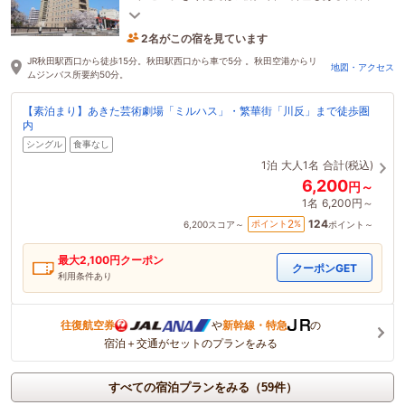
ッフェの朝食。秋田のビジネス・観光の新しい拠
点。
2名がこの宿を見ています
4時間前に予約されました
JR秋田駅西口から徒歩15分。秋田駅西口から車で5分 。秋田空港からリ
地図・アクセス
ムジンバス所要約50分。
【素泊まり】あきた芸術劇場「ミルハス」・繁華街「川反」まで徒歩圏
内
シングル
食事なし
1泊
大人1名
合計(税込)
6,200
円～
1名
6,200円～
124
2
ポイント
%
6,200
スコア～
ポイント～
最大
2,100
円クーポン
クーポンGET
利用条件あり
往復航空券
や
新幹線・特急
の
宿泊＋交通がセットのプランをみる
すべての宿泊プランをみる（59件）