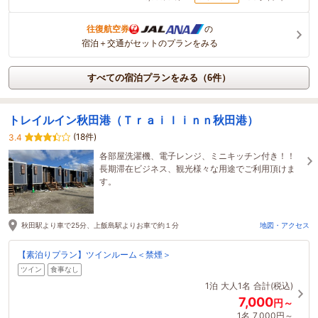
往復航空券
の
宿泊＋交通がセットのプランをみる
すべての宿泊プランをみる（6件）
トレイルイン秋田港（Ｔｒａｉｌｉｎｎ秋田港）
(18件)
3.4
各部屋洗濯機、電子レンジ、ミニキッチン付き！！
長期滞在ビジネス、観光様々な用途でご利用頂けま
す。
秋田駅より車で25分、上飯島駅よりお車で約１分
地図・アクセス
【素泊りプラン】ツインルーム＜禁煙＞
ツイン
食事なし
1泊
大人1名
合計(税込)
7,000
円～
1名
7,000円～