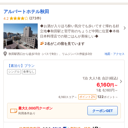
アルバートホテル秋田
(273件)
4.2
◆お酒が入りほろ酔い気分でも歩いてすぐ帰れる好
立地◆秋田駅と官庁街のちょうど中間に位置◆本格
日本料理店での朝ごはんが美味しい◆
2名がこの宿を見ています
49分前に予約されました
秋田駅西口から徒歩15分（バスで8分）、リムジンバス停徒歩3分
地図・アクセス
【素泊り】プラン
シングル
食事なし
1泊
大人1名
合計(税込)
6,160
円～
1名
6,160円～
122
2
ポイント
%
6,160
スコア～
ポイント～
最大
2,000
円クーポン
クーポンGET
利用条件あり