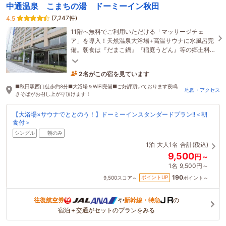
中通温泉 こまちの湯 ドーミーイン秋田
(7,247件)
4.5
11階へ無料でご利用いただける「マッサージチェ
ア」を導入！天然温泉大浴場+高温サウナに水風呂完
備。朝食は『だまこ鍋』『稲庭うどん』等の郷土料
理も召し上がれます。ご予約お待ちしています！
2名がこの宿を見ています
31分前に予約されました
■秋田駅西口徒歩約8分■大浴場＆WiFi完備■ご好評頂いております夜鳴
地図・アクセス
きそばがお召し上がり頂けます！
【大浴場×サウナでととのう！】ドーミーインスタンダードプラン!!＜朝
食付＞
シングル
朝のみ
1泊
大人1名
合計(税込)
9,500
円～
1名
9,500円～
190
ポイントUP
9,500
スコア～
ポイント～
往復航空券
や
新幹線・特急
の
宿泊＋交通がセットのプランをみる