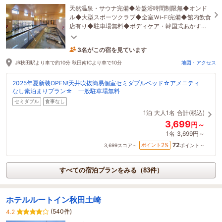
天然温泉・サウナ完備◆岩盤浴時間制限無◆オンド
ル◆大型スポーツクラブ◆全室Ｗi-Fi完備◆館内飲食
店有り◆駐車場無料◆ボディケア・韓国式あかすり
◆朝食◆各種ご宴会
3名がこの宿を見ています
36分前に予約されました
JR秋田駅より車で約10分 秋田南ICより車で10分
地図・アクセス
2025年夏新装OPEN!天井吹抜簡易個室セミダブルベッド☆アメニティ
なし素泊まりプラン☆ 一般駐車場無料
セミダブル
食事なし
1泊
大人1名
合計(税込)
3,699
円～
1名
3,699円～
72
2
ポイント
%
3,699
スコア～
ポイント～
すべての宿泊プランをみる（83件）
ホテルルートイン秋田土崎
(540件)
4.2