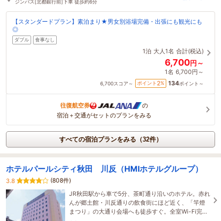
ジンバス[北都銀行前]下車 徒歩約6分
【スタンダードプラン】素泊まり★男女別浴場完備・出張にも観光にも
◎
ダブル
食事なし
1泊
大人1名
合計(税込)
6,700
円～
1名
6,700円～
134
2
ポイント
%
6,700
スコア～
ポイント～
往復航空券
の
宿泊＋交通がセットのプランをみる
すべての宿泊プランをみる（32件）
ホテルパールシティ秋田 川反（HMIホテルグループ）
(808件)
3.8
JR秋田駅から車で5分、茶町通り沿いのホテル。赤れ
んが郷土館・川反通りの飲食街にほど近く、「竿燈
まつり」の大通り会場へも徒歩すぐ。全室Wi-Fi完備
で出張・長期滞在・観光の拠点に便利な立地です。