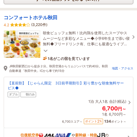
コンフォートホテル秋田
(3,220件)
4.2
朝食ビュッフェ無料！比内鶏を使用したスープやス
ムージーなど多彩なメニュー◆小学6年生まで添い寝
無料◆フリードリンク有、仕事にも最適なライブラ
リーカフェ！チェックイン前アウト後も利用可能
1名がこの宿を見ています
34分前に予約されました
JR秋田駅西口から徒歩２分。秋田空港からリムジンバスで約40分。秋田
地図・アクセス
自動車道「秋田中央」ICから車で約15分
【直前割】【じゃらん限定 3日前早期割引】彩り豊かな朝食無料サー
ビス◆
ダブル
朝のみ
1泊
大人1名
合計(税込)
6,700
円～
1名
6,700円～
134
2
ポイント
%
6,700
スコア～
ポイント～
往復航空券
や
新幹線・特急
の