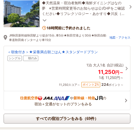
◆天然温泉・宿泊者無料◆海鮮ダイニングはなの
夢 ※営業時間変更等のお知らせは公式HPをご確認
ください◆リフレクソロジー・あかすり◆川反（繁
華街）至近
18時間前に予約されました
JR秋田新幹線秋田駅より徒歩15分､車5分★秋田空港より30分★秋田自動
地図・アクセス
車道秋田南インターより車15分
＜朝食付き＞★栄養満点朝ごはん★スタンダードプラン
シングル
朝のみ
1泊
大人1名
合計(税込)
11,250
円～
1名
11,250円～
224
2
ポイント
%
11,250
スコア～
ポイント～
往復航空券
や
新幹線・特急
の
宿泊＋交通がセットのプランをみる
すべての宿泊プランをみる（69件）