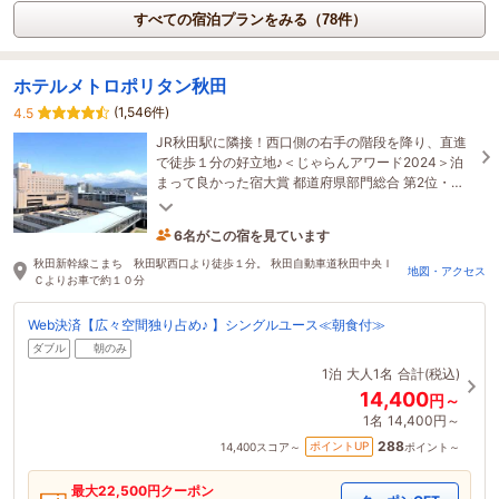
すべての宿泊プランをみる（78件）
ホテルメトロポリタン秋田
(1,546件)
4.5
JR秋田駅に隣接！西口側の右手の階段を降り、直進
で徒歩１分の好立地♪＜じゃらんアワード2024＞泊
まって良かった宿大賞 都道府県部門総合 第2位・売
れた宿大賞 都道府県部門 第3位（101～300室）
6名がこの宿を見ています
1時間前に予約されました
秋田新幹線こまち 秋田駅西口より徒歩１分。 秋田自動車道秋田中央Ｉ
地図・アクセス
Ｃよりお車で約１０分
Web決済【広々空間独り占め♪ 】シングルユース≪朝食付≫
ダブル
朝のみ
1泊
大人1名
合計(税込)
14,400
円～
1名
14,400円～
288
ポイントUP
14,400
スコア～
ポイント～
最大
22,500
円クーポン