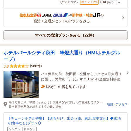
104
2
ポイント
%
5,200
スコア～
ポイント～
往復航空券
や
新幹線・特急
の
宿泊＋交通がセットのプランをみる
すべての宿泊プランをみる（22件）
ホテルパールシティ秋田 竿燈大通り（HMIホテルグル
ープ）
(588件)
3.8
バス停目の前、秋田駅・空港からアクセス◎大通り
に面し、繁華街「川反」すぐ★Wi-Fi全室無料接続
1名がこの宿を見ています
1時間前に予約されました
県庁方面より、竿燈（かんとう）大通りを駅に向かって直進して頂き≪
地図・アクセス
日本銀行交差点≫越えてすぐの青い建物
【チェーンホテル特集】【巡るたび、出会う旅。東北 歴史文化】◆素泊
り(食事なし)プラン◇
シングル
食事なし