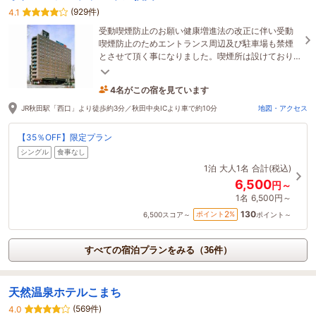
(929件)
4.1
受動喫煙防止のお願い健康増進法の改正に伴い受動
喫煙防止のためエントランス周辺及び駐車場も禁煙
とさせて頂く事になりました。喫煙所は設けており
ませんので、お煙草は喫煙可のお部屋でお願い致し
ます。
4名がこの宿を見ています
たった今予約されました
JR秋田駅「西口」より徒歩約3分／秋田中央ICより車で約10分
地図・アクセス
【35％OFF】限定プラン
シングル
食事なし
1泊
大人1名
合計(税込)
6,500
円～
1名
6,500円～
130
2
ポイント
%
6,500
スコア～
ポイント～
すべての宿泊プランをみる（36件）
天然温泉ホテルこまち
(569件)
4.0