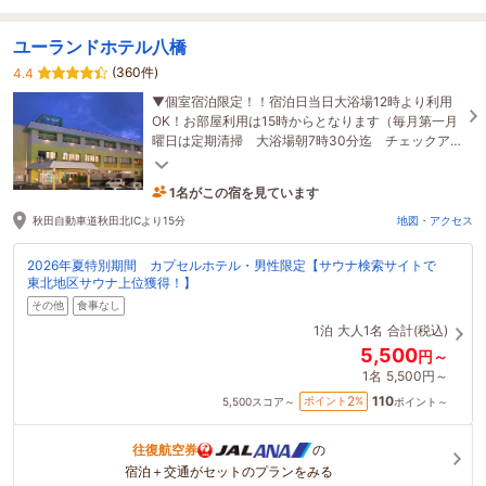
ユーランドホテル八橋
(360件)
4.4
▼個室宿泊限定！！宿泊日当日大浴場12時より利用
OK！お部屋利用は15時からとなります（毎月第一月
曜日は定期清掃 大浴場朝7時30分迄 チェックア
ウト9時迄）9月7日10月5日11月2日12月7日
1名がこの宿を見ています
18分前に予約されました
秋田自動車道秋田北ICより15分
地図・アクセス
2026年夏特別期間 カプセルホテル・男性限定【サウナ検索サイトで
東北地区サウナ上位獲得！】
その他
食事なし
1泊
大人1名
合計(税込)
5,500
円～
1名
5,500円～
110
2
ポイント
%
5,500
スコア～
ポイント～
往復航空券
の
宿泊＋交通がセットのプランをみる