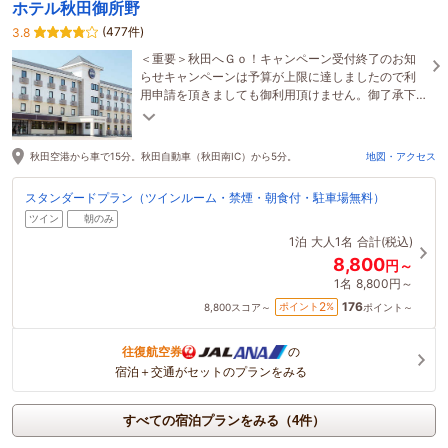
ホテル秋田御所野
(477件)
3.8
＜重要＞秋田へＧｏ！キャンペーン受付終了のお知
らせキャンペーンは予算が上限に達しましたので利
用申請を頂きましても御利用頂けません。御了承下
さいませ。
秋田空港から車で15分。秋田自動車（秋田南IC）から5分。
地図・アクセス
スタンダードプラン（ツインルーム・禁煙・朝食付・駐車場無料）
ツイン
朝のみ
1泊
大人1名
合計(税込)
8,800
円～
1名
8,800円～
176
2
ポイント
%
8,800
スコア～
ポイント～
往復航空券
の
宿泊＋交通がセットのプランをみる
すべての宿泊プランをみる（4件）