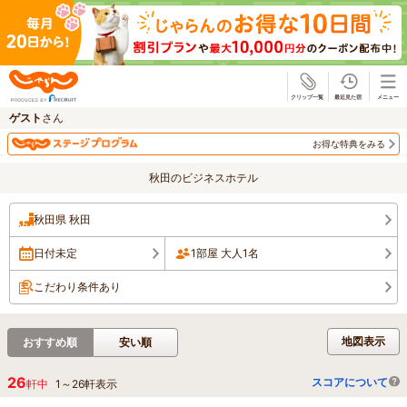
じゃらん
ゲスト
さん
お得な特典をみる
秋田のビジネスホテル
秋田県 秋田
日付未定
1部屋 大人1名
こだわり条件あり
地図表示
おすすめ順
安い順
26
スコアについて
軒中
1
～
26
軒表示