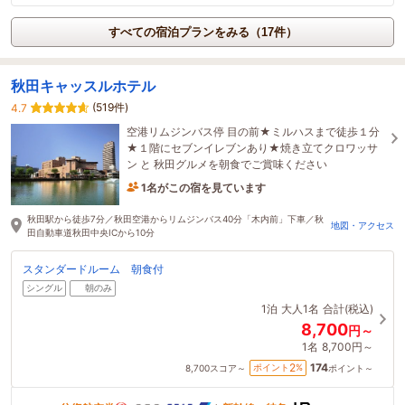
すべての宿泊プランをみる（17件）
秋田キャッスルホテル
(519件)
4.7
空港リムジンバス停 目の前★ミルハスまで徒歩１分
★１階にセブンイレブンあり★焼き立てクロワッサ
ン と 秋田グルメを朝食でご賞味ください
1名がこの宿を見ています
2時間前に予約されました
秋田駅から徒歩7分／秋田空港からリムジンバス40分「木内前」下車／秋
地図・アクセス
田自動車道秋田中央ICから10分
スタンダードルーム 朝食付
シングル
朝のみ
1泊
大人1名
合計(税込)
8,700
円～
1名
8,700円～
174
2
ポイント
%
8,700
スコア～
ポイント～