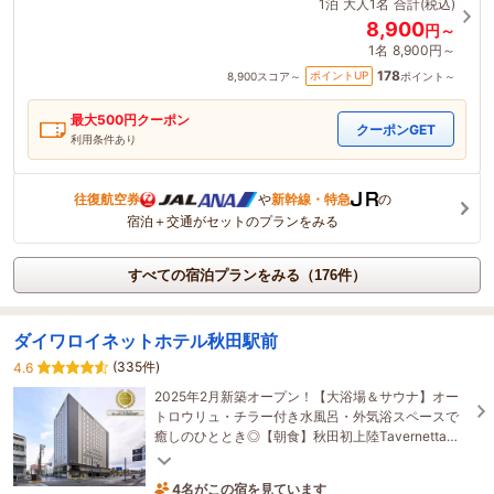
1泊
大人1名
合計(税込)
8,900
円～
1名
8,900円～
178
ポイントUP
8,900
スコア～
ポイント～
最大
500
円クーポン
クーポンGET
利用条件あり
往復航空券
や
新幹線・特急
の
宿泊＋交通がセットのプランをみる
すべての宿泊プランをみる（176件）
ダイワロイネットホテル秋田駅前
(335件)
4.6
2025年2月新築オープン！【大浴場＆サウナ】オー
トロウリュ・チラー付き水風呂・外気浴スペースで
癒しのひととき◎【朝食】秋田初上陸Tavernetta
Salvatoreの和洋食ビュッフェ1階にコンビニ有りで
便利
4名がこの宿を見ています