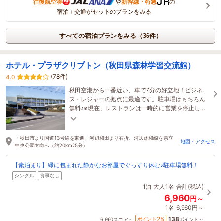
往復航空券
や
新幹線・特急
の
宿泊＋交通がセットのプランをみる
すべての宿泊プランをみる（36件）
ホテル・プラザクリプトン（秋田県森林学習交流館）
(78件)
4.0
秋田空港から一番近い、車で7分の好立地！ビジネ
ス・レジャーの拠点に最適です。駐車場はもちろん
無料♪※現在、レストランは一時的に営業を停止して
おります※
・秋田市より国道13号線を東進、河辺和田より右折、河辺雄和線を県立
地図・アクセス
中央公園方向へ（約20km25分）
【素泊まり】緑に包まれた静かなお部屋でぐっすり休む♪駐車場無料！
シングル
食事なし
1泊
大人1名
合計(税込)
6,960
円～
1名
6,960円～
138
2
ポイント
%
6,960
スコア～
ポイント～