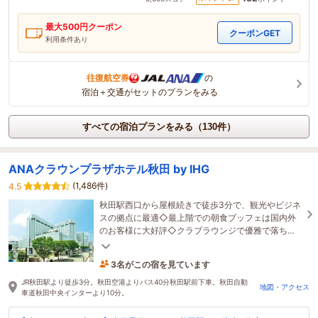
最大
500
円クーポン
クーポンGET
利用条件あり
往復航空券
の
宿泊＋交通がセットのプランをみる
すべての宿泊プランをみる（130件）
ANAクラウンプラザホテル秋田 by IHG
(1,486件)
4.5
秋田駅西口から屋根続きで徒歩3分で、観光やビジネ
スの拠点に最適◇最上階での朝食ブッフェは国内外
のお客様に大好評◇クラブラウンジで優雅で落ち着
いたホテルステイを楽しんでみてはいかが？
3名がこの宿を見ています
32分前に予約されました
JR秋田駅より徒歩3分。秋田空港よりバス40分秋田駅前下車。秋田自動
地図・アクセス
車道秋田中央インターより10分。