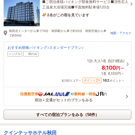
■ご宿泊者様バイキング朝食無料サービス■活性石人
工温泉大浴場完備■平面無料駐車場120台
2名がこの宿を見ています
21分前に予約されました
秋田北インターから車で10分 秋田駅から車で約20分 秋田空港から車
地図・アクセス
で約50分
おすすめ朝食バイキング♪スタンダードプラン♪
シングル
朝のみ
1泊
大人1名
合計(税込)
8,100
円～
1名
8,100円～
162
2
ポイント
%
8,100
スコア～
ポイント～
往復航空券
や
新幹線・特急
の
宿泊＋交通がセットのプランをみる
すべての宿泊プランをみる（58件）
クインテッサホテル秋田