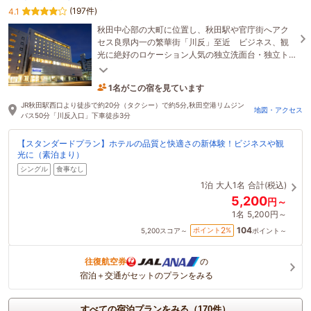
(197件)
4.1
秋田中心部の大町に位置し、秋田駅や官庁街へアク
セス良県内一の繁華街「川反」至近 ビジネス、観
光に絶好のロケーション人気の独立洗面台・独立ト
イレを主体とした過ごしやすいお部屋を多くご用意
1名がこの宿を見ています
21分前に予約されました
JR秋田駅西口より徒歩で約20分（タクシー）で約5分,秋田空港リムジン
地図・アクセス
バス50分「川反入口」下車徒歩3分
【スタンダードプラン】ホテルの品質と快適さの新体験！ビジネスや観
光に（素泊まり）
シングル
食事なし
1泊
大人1名
合計(税込)
5,200
円～
1名
5,200円～
104
2
ポイント
%
5,200
スコア～
ポイント～
往復航空券
の
宿泊＋交通がセットのプランをみる
すべての宿泊プランをみる（170件）