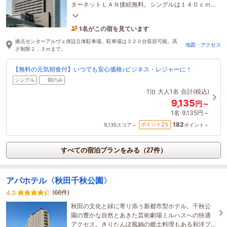
ターネットＬＡＮ接続無料。シングルは１４０ｃｍ
幅のゆったりしたダブルベットをご用意！
1名がこの宿を見ています
19分前に予約されました
拠点センターアルヴェ併設立体駐車場。駐車場は３２０台収容可能。高
地図・アクセス
さ制限２．３ｍまで。
【無料の元気朝食付】いつでも安心価格♪ビジネス・レジャーに！
シングル
朝のみ
1泊
大人1名
合計(税込)
9,135
円～
1名
9,135円～
182
2
ポイント
%
9,135
スコア～
ポイント～
すべての宿泊プランをみる（27件）
アパホテル〈秋田千秋公園〉
(66件)
4.3
秋田の文化と緑に寄り添う新都市型ホテル。千秋公
園の豊かな自然とあきた芸術劇場ミルハスへの快適
アクセス。きりたんぽ風鍋の郷土料理もある和洋ブ