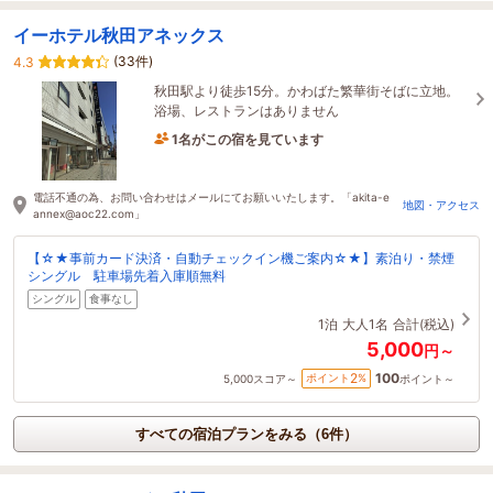
イーホテル秋田アネックス
(33件)
4.3
秋田駅より徒歩15分。かわばた繁華街そばに立地。
浴場、レストランはありません
1名がこの宿を見ています
たった今予約されました
電話不通の為、お問い合わせはメールにてお願いいたします。「akita-e
地図・アクセス
annex@aoc22.com」
【☆★事前カード決済・自動チェックイン機ご案内☆★】素泊り・禁煙
シングル 駐車場先着入庫順無料
シングル
食事なし
1泊
大人1名
合計(税込)
5,000
円～
100
2
ポイント
%
5,000
スコア～
ポイント～
すべての宿泊プランをみる（6件）