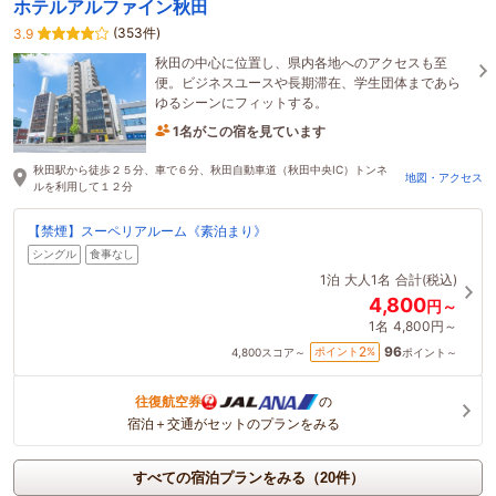
ホテルアルファイン秋田
(353件)
3.9
秋田の中心に位置し、県内各地へのアクセスも至
便。ビジネスユースや長期滞在、学生団体まであら
ゆるシーンにフィットする。
1名がこの宿を見ています
2時間前に予約されました
秋田駅から徒歩２５分、車で６分、秋田自動車道（秋田中央IC）トンネ
地図・アクセス
ルを利用して１２分
【禁煙】スーペリアルーム《素泊まり》
シングル
食事なし
1泊
大人1名
合計(税込)
4,800
円～
1名
4,800円～
96
2
ポイント
%
4,800
スコア～
ポイント～
往復航空券
の
宿泊＋交通がセットのプランをみる
すべての宿泊プランをみる（20件）