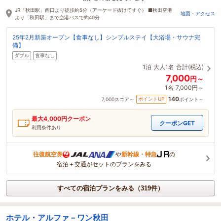
2時間前に予約されました
JR「秋田駅」西口より徒歩約5分（アーケード抜けてすぐ） ■秋田空港
地図・アクセス
より「秋田駅」まで空港バスで約40分
25年2月新築オープン【食事なし】シンプルステイ【大浴場・サウナ完
備】
ダブル
食事なし
1泊
大人1名
合計(税込)
7,000
円～
1名
7,000円～
140
ポイントUP
7,000
スコア～
ポイント～
最大
4,000
円クーポン
クーポンGET
利用条件あり
往復航空券
や
新幹線・特急
の
宿泊＋交通がセットのプランをみる
すべての宿泊プランをみる（319件）
ホテル・アルファ－ワン秋田