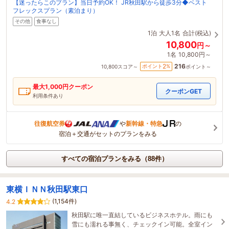
【迷ったらこのプラン】当日予約OK！ JR秋田駅から徒歩3分◆ベスト
フレックスプラン（素泊まり）
その他
食事なし
1泊
大人1名
合計(税込)
10,800
円～
1名
10,800円～
216
2
ポイント
%
10,800
スコア～
ポイント～
最大
1,000
円クーポン
クーポンGET
利用条件あり
往復航空券
や
新幹線・特急
の
宿泊＋交通がセットのプランをみる
すべての宿泊プランをみる（88件）
東横ＩＮＮ秋田駅東口
(1,154件)
4.2
秋田駅に唯一直結しているビジネスホテル。雨にも
雪にも濡れる事無く、チェックイン可能。全室イン