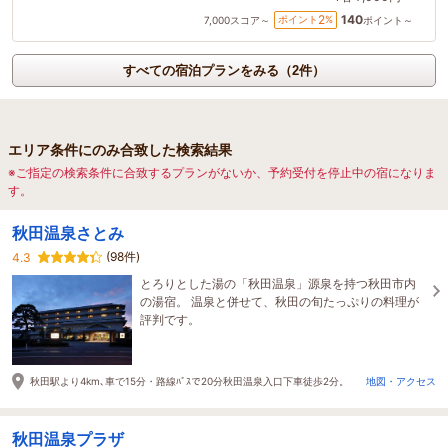
140
2
ポイント
%
7,000
スコア～
ポイント～
すべての宿泊プランをみる（2件）
エリア条件にのみ合致した検索結果
※ご指定の検索条件に合致するプランがないか、予約受付を停止中の宿になりま
す。
秋田温泉さとみ
(98件)
4.3
とろりとした湯の「秋田温泉」源泉を持つ秋田市内
の湯宿。 温泉と併せて、秋田の旬たっぷりの料理が
評判です。
秋田駅より4km､車で15分・路線ﾊﾞｽで20分秋田温泉入口下車徒歩2分。
地図・アクセス
秋田温泉プラザ