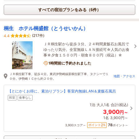
すべての宿泊プランをみる（6件）
桐生 ホテル桐盛館（とうせいかん）
(217件)
4.4
ＪＲ桐生駅から徒歩３分。２４時間麦飯石お風呂で
ゆったり気分。全室無線ＬＡＮ接続可☆人気のお食
事☆夕食１５００円・朝食８００円（税込）☆
1時間前に予約されました
ＪＲ桐生駅下車、徒歩４分。東武伊勢崎線新桐生駅下車、タクシーで１
地図・アクセス
０分。伊勢崎ＩＣから約２０分。
【とにかくお得に、素泊りプラン】客室内無線LAN＆麦飯石風呂
和室
食事なし
1泊
大人1名
合計(税込)
3,900
円～
1名
3,900円～
78
2
ポイント
%
3,900
スコア～
ポイント～