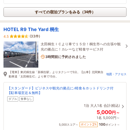
すべての宿泊プランをみる（34件）
HOTEL R9 The Yard 桐生
(33件)
4.5
太田桐生ＩＣより車で１５分！桐生市への出張や観
光の拠点に！カレーなど軽食サービス付
1名がこの宿を見ています
3時間前に予約されました
【電車】東武桐生線「新桐生駅」よりタクシーで5分。【お車】北関東自
地図・アクセス
動車道「太田桐生IC」より車で15分。
【スタンダード】ビジネスや観光の拠点に♪軽食＆ホットドリンク付
【駐車場至近＆無料】
ダブル
食事なし
1泊
大人1名
合計(税込)
5,000
円～
1名
5,000円～
100
2
ポイント
%
5,000
スコア～
ポイント～