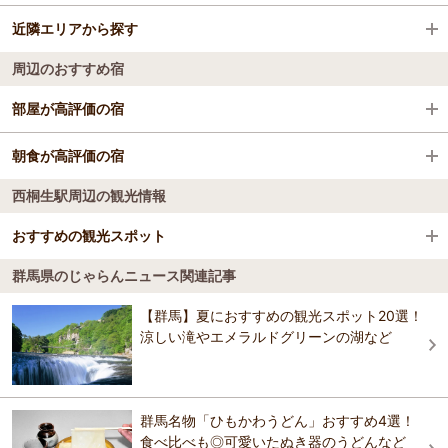
近隣エリアから探す
敷島駅
赤城・桐生・渡良瀬
周辺のおすすめ宿
岩宿駅
赤城
桐生・渡良瀬・梨木
部屋が高評価の宿
阿左美駅
桐生・渡良瀬・梨木
ヘルシーパル赤城
朝食が高評価の宿
新桐生駅
西桐生駅周辺の観光情報
ヘルシーパル赤城
赤城高原温泉 山屋蒼月
相老駅
おすすめの観光スポット
赤城高原温泉 山屋蒼月
桐生駅
にごり湯の宿 赤城温泉ホテル
群馬県のじゃらんニュース関連記事
赤城白樺牧場
群馬県赤城山にある、レンゲつつじの名所。
【群馬】夏におすすめの観光スポット20選！
にごり湯の宿 赤城温泉ホテル
涼しい滝やエメラルドグリーンの湖など
おすすめの観光スポットガイドを見る
赤城温泉 御宿総本家
群馬名物「ひもかわうどん」おすすめ4選！
食べ比べも◎可愛いたぬき器のうどんなど