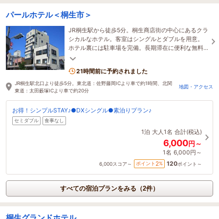
パールホテル＜桐生市＞
JR桐生駅から徒歩5分。桐生商店街の中心にあるクラ
シカルなホテル。客室はシングルとダブルを用意。
ホテル裏には駐車場を完備。長期滞在に便利な無料
ランドリーを設置しております。
21時間前に予約されました
JR桐生駅北口より徒歩5分。東北道：佐野藤岡ICより車で約1時間、北関
地図・アクセス
東道：太田藪塚ICより車で約20分
お得！シンプルSTAY♪●DXシングル●素泊りプラン♪
セミダブル
食事なし
1泊
大人1名
合計(税込)
6,000
円～
1名
6,000円～
120
2
ポイント
%
6,000
スコア～
ポイント～
すべての宿泊プランをみる（2件）
桐生グランドホテル