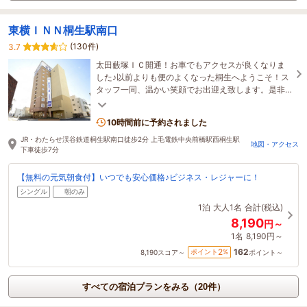
東横ＩＮＮ桐生駅南口
(130件)
3.7
太田藪塚ＩＣ開通！お車でもアクセスが良くなりま
した♪以前よりも便のよくなった桐生へようこそ！ス
タッフ一同、温かい笑顔でお出迎え致します。是非
お越し下さいませ♪
10時間前に予約されました
JR・わたらせ渓谷鉄道桐生駅南口徒歩2分 上毛電鉄中央前橋駅西桐生駅
地図・アクセス
下車徒歩7分
【無料の元気朝食付】いつでも安心価格♪ビジネス・レジャーに！
シングル
朝のみ
1泊
大人1名
合計(税込)
8,190
円～
1名
8,190円～
162
2
ポイント
%
8,190
スコア～
ポイント～
すべての宿泊プランをみる（20件）