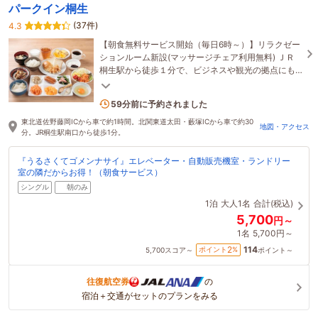
パークイン桐生
(37件)
4.3
【朝食無料サービス開始（毎日6時～）】リラクゼー
ションルーム新設(マッサージチェア利用無料) ＪＲ
桐生駅から徒歩１分で、ビジネスや観光の拠点にも
ってこい。館内は明るく、落ち着いたムード。
1名がこの宿を見ています
59分前に予約されました
東北道佐野藤岡ICから車で約1時間。北関東道太田・藪塚ICから車で約30
地図・アクセス
分。JR桐生駅南口から徒歩1分。
『うるさくてゴメンナサイ』エレベーター・自動販売機室・ランドリー
室の隣だからお得！（朝食サービス）
シングル
朝のみ
1泊
大人1名
合計(税込)
5,700
円～
1名
5,700円～
114
2
ポイント
%
5,700
スコア～
ポイント～
往復航空券
の
宿泊＋交通がセットのプランをみる