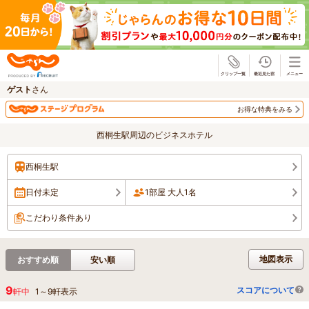
じゃらん
ゲスト
さん
お得な特典をみる
西桐生駅周辺のビジネスホテル
西桐生駅
日付未定
1部屋 大人1名
こだわり条件あり
地図表示
おすすめ順
安い順
9
スコアについて
軒中
1
～
9
軒表示