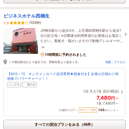
ビジネスホテル西桐生
(105件)
3.9
JR桐生駅から徒歩3分、上毛電鉄西桐生駅から徒歩1
分の好立地！※日曜連泊利用希望のお客様はお電話く
ださい。看板犬・猫がいますので動物アレルギーや
苦手な方はご遠慮くださいませ。
11時間前に予約されました
ＪＲ桐生駅北口より徒歩３分。西桐生駅より徒歩１分。
地図・アクセス
【8/10～15 オンラインカード決済専用★朝食付き】女将の日替わり和
朝食でパワーチャージ！！
シングル
朝のみ
1泊
大人1名
合計(税込)
7,480
円～
1名
7,480円～
148
2
ポイント
%
7,480
スコア～
ポイント～
すべての宿泊プランをみる（48件）