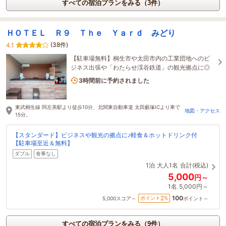
すべての宿泊プランをみる（3件）
ＨＯＴＥＬ Ｒ９ Ｔｈｅ Ｙａｒｄ みどり
(38件)
4.1
【駐車場無料】桐生市や太田市内の工業団地へのビ
ジネス出張や「わたらせ渓谷鉄道」の観光拠点に◎
1名がこの宿を見ています
3時間前に予約されました
東武桐生線 阿左美駅より徒歩10分、北関東自動車道 太田藪塚ICより車で
地図・アクセス
15分。
【スタンダード】ビジネスや観光の拠点に♪軽食＆ホットドリンク付
【駐車場至近＆無料】
ダブル
食事なし
1泊
大人1名
合計(税込)
5,000
円～
1名
5,000円～
100
2
ポイント
%
5,000
スコア～
ポイント～
すべての宿泊プランをみる（9件）